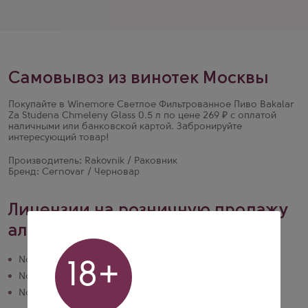
Самовывоз из винотек Москвы
Покупайте в Winemore Светлое Фильтрованное Пиво Bakalar
Za Studena Chmeleny Glass 0.5 л по цене 269 ₽ с оплатой
наличными или банковской картой. Забронируйте
интересующий товар!
Производитель: Rakovnik / Раковник
Бренд: Cernovar / Черновар
Лицензии на розничную продажу
алкогольной продукции
№ 50РПА0024374 действует до 20.10.2028
18+
№ 77РПА0015006 действует до 01.09.2030
№ 77РПА0015624 действует до 13.10.2026