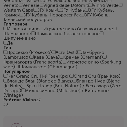
Requena
Val de Loire
Valdobbiadene
Valencia
Veneto
Venezie
Vigneti delle Dolomiti
Vinho Verde
Western Cape
ЗГУ Крым
ЗГУ Кубань
ЗГУ Кубань.
Крымск
ЗГУ Кубань. Новороссийск
ЗГУ Кубань.
Таманский полуостров
Тип товара
Игристое вино
Игристое вино безалкогольное
Шампанское
Шампанское безалкогольное
Шипучее вино
Да
Тип
Просекко (Prosecco)
Асти (Asti)
Ламбруско
(Lambrusco)
Кава (Cava)
Креман (Cremant)
Франчакорта (Franciacorta)
Игристое вино (Sparkling
wine)
Шампанское (Champagne)
Популярное
1-er Grand Cru (1-й Гран Крю)
Grand Cru (Гран Крю)
Блан де Блан (Blanc de Blancs)
Блан де Нуар (Blanc
de Noirs)
Брют Натюр (Brut Nature) / Без сахара (Zero
Dosage)
Миллезимное (Millesime) / Винтажное
(Vintage)
Рейтинг Vivino