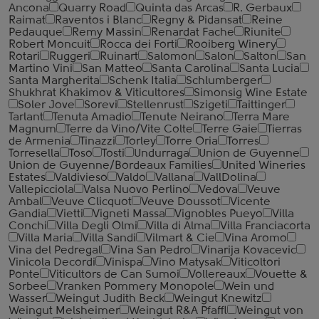
Ancona
Quarry Road
Quinta das Arcas
R. Gerbaux
Raimat
Raventos i Blanc
Regny & Pidansat
Reine
Pedauque
Remy Massin
Renardat Fache
Riunite
Robert Moncuit
Rocca dei Forti
Rooiberg Winery
Rotari
Ruggeri
Ruinart
Salomon
Salon
Salton
San
Martino Vini
San Matteo
Santa Carolina
Santa Lucia
Santa Margherita
Schenk Italia
Schlumberger
Shukhrat Khakimov & Viticultores
Simonsig Wine Estate
Soler Jove
Sorevi
Stellenrust
Szigeti
Taittinger
Tarlant
Tenuta Amadio
Tenute Neirano
Terra Mare
Magnum
Terre da Vino/Vite Colte
Terre Gaie
Tierras
de Armenia
Tinazzi
Torley
Torre Oria
Torres
Torresella
Toso
Tosti
Undurraga
Union de Guyenne
Union de Guyenne/Bordeaux Families
United Wineries
Estates
Valdivieso
Valdo
Vallana
VallDolina
Vallepicciola
Valsa Nuovo Perlino
Vedova
Veuve
Ambal
Veuve Clicquot
Veuve Doussot
Vicente
Gandia
Vietti
Vigneti Massa
Vignobles Pueyo
Villa
Conchi
Villa Degli Olmi
Villa di Alma
Villa Franciacorta
Villa Maria
Villa Sandi
Vilmart & Cie
Vina Aromo
Vina del Pedregal
Vina San Pedro
Vinarija Kovacevic
Vinicola Decordi
Vinispa
Vino Matysak
Viticoltori
Ponte
Viticultors de Can Sumoi
Vollereaux
Vouette &
Sorbee
Vranken Pommery Monopole
Wein und
Wasser
Weingut Judith Beck
Weingut Knewitz
Weingut Melsheimer
Weingut R&A Pfaffl
Weingut von