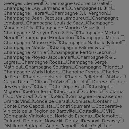
Georges Clement
Champagne Gounel Lassalle
Champagne Guy Larmandier
Champagne H. Blin
Champagne Hebrart
Champagne J. L. Vergnon
Champagne Jean-Jacques Lamoureux
Champagne
Lombard
Champagne Louis de Sacy
Champagne
Mangin et Fils
Champagne Maurice Vesselle
Champagne Meteyer Pere & Fils
Champagne Michel
Genet
Champagne Montaudon
Champagne Morize
Champagne Mousse Fils
Champagne Nathalie Falmet
Champagne Noellat
Champagne Palmer & Co
Champagne Pannier
Champagne Pertois-Lebrun
Champagne Ployez-Jacquemart
Champagne R & L
Legras
Champagne Rodez
Champagne Serge
Mathieu
Champagne Soutiran
Champagne Thienot
Champagne Waris Hubert
Chanoine Freres
Charles
de Fere
Charles Heidsieck
Charles Pelletier
Abkhaz
Carpe Diem
Citran
d'Avize
de Talu
Dereszla
Tour
des Gendres
Chiarli
Christoph Hoch
Christophe
Mignon
Cielo e Terra
Claroscuro
Codorniu
Cofama
Col Vetoraz
Colet
Colin
Compagnie Francaise des
Grands Vins
Conde de Caralt
Coniusa
Contarini
Conte Emo Capodilista
Contri Spumanti
Cooperative
Vinicole de la Region de Baroville
Costadila
CVNE
(Compania Vinicola del Norte de Espana)
Delamotte
Delong
Delouvin-Nowack
Deutz
Devaux
Devavry
Distilleria Bottega
Agnes Paquet
Bott-Geyl
de