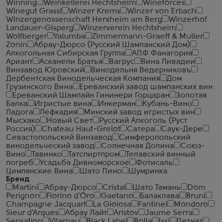
Winning
Weinkellerei Hechtsheim
Wineforces
Winegut Grassl
Winzer Krems
Winzer von Erbach
Winzergenossenschaft Herxheim am Berg
Winzerhof
Landauer-Gisperg
Winzerverein Hechtsheim
Wolfberger
Yalumba
Zimmermann-Graeff & Muller
Zonin
Абрау-Дюрсо (Русский Шампанский Дом)
Алкогольная Сибирская Группа
АПФ Фанагория
Ариант
Асканели Братья
Вагрус
Вина Ливадии
Винзавод Юровский
Винодельня Ведерниковъ
Дербентская Винодельческая Компания
Дом
Грузинского Вина
Ереванский завод шампанских вин
Ереванский Шампайн Гининери Горцаран
Золотая
Балка
Игристые вина
Инкерман
Кубань-Вино
Ладога
Лефкадия
Минский завод игристых вин
Мысхако
Новый Свет
Русский Алкоголь (Руст
Россия)
Сhateau Haut-Grelot
Сатера
Саук-Дере
Севастопольский Винзавод
Симферопольский
винодельческий завод
Солнечная Долина
Союз-
Вино
Тавинко
Татспиртпром
Телавский винный
погреб
Усадьба Дивноморское
Фотисаль
Цимлянские Вина
Шато Пино
Шумринка
Бренд
Martini
Абрау-Дюрсо
Cristal
Шато Тамань
Dom
Perignon
Fiorino d'Oro
Gaetano
Балаклава
Bruni
Champagne Jacquart
La Gioiosa
Fantinel
Mondoro
Sieur d'Arques
Абрау Лайт
Aristov
Jaume Serra
Sensation
Vilarnau
Black Label
Bolla
Issi
Петнат