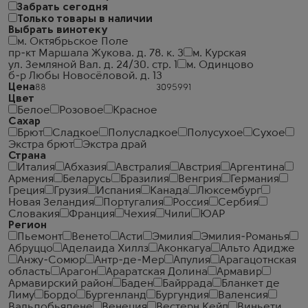
Забрать сегодня
Только товары в наличии
Выбрать винотеку
м. Октябрьское Поле
пр-кт Маршала Жукова. д. 78. к. 3
м. Курская
ул. Земляной Вал. д. 24/30. стр. 1
м. Одинцово
б-р Любы Новосёловой. д. 13
Цена
Цвет
Белое
Розовое
Красное
Сахар
Брют
Сладкое
Полусладкое
Полусухое
Сухое
Экстра брют
Экстра драй
Страна
Италия
Абхазия
Австралия
Австрия
Аргентина
Армения
Беларусь
Бразилия
Венгрия
Германия
Греция
Грузия
Испания
Канада
Люксембург
Новая Зеландия
Португалия
Россия
Сербия
Словакия
Франция
Чехия
Чили
ЮАР
Регион
Пьемонт
Венето
Асти
Эмилия
Эмилия-Романья
Абруццо
Аделаида Хиллз
Аконкагуа
Альто Адидже
Анжу-Сомюр
Антр-де-Мер
Апулия
Арагацотнская
область
Арагон
Араратская Долина
Армавир
Армавирский район
Баден
Байррада
Бланкет де
Лиму
Бордо
Бургенланд
Бургундия
Валенсия
Вальдобьядене
Венеция
Вестерн Кейп
Виньети