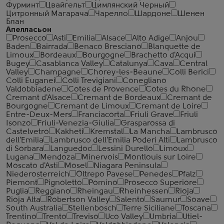
Фурминт
Цвайгельт
Цимлянский Черный
Цитронный Магарача
Чарелло
Шардоне
Шенен
Блан
Апелласьон
Prosecco
Asti
Emilia
Alsace
Alto Adige
Anjou
Baden
Bairrada
Benaco Bresciano
Blanquette de
Limoux
Bordeaux
Bourgogne
Brachetto d'Acqui
Bugey
Casablanca Valley
Catalunya
Cava
Central
Valley
Champagne
Chorey-les-Beaune
Colli Berici
Colli Euganei
Colli Trevigiani
Conegliano
Valdobbiadene
Cotes de Provence
Cotes du Rhone
Cremant d'Alsace
Cremant de Bordeaux
Cremant de
Bourgogne
Cremant de Limoux
Cremant de Loire
Entre-Deux-Mers
Franciacorta
Friuli Grave
Friuli
Isonzo
Friuli-Venezia-Giulia
Grasparossa di
Castelvetro
Kakheti
Kremstal
La Mancha
Lambrusco
dell'Emilia
Lambrusco dell'Emilia Poderi Alti
Lambrusco
di Sorbara
Languedoc
Lessini Durello
Limoux
Lugana
Mendoza
Minervois
Montlouis sur Loire
Moscato d'Asti
Mosel
Niagara Peninsula
Niederosterreich
Oltrepo Pavese
Penedes
Pfalz
Piemont
Pignoletto
Pomino
Prosecco Superiore
Puglia
Reggiano
Rheingau
Rheinhessen
Rioja
Rioja Alta
Robertson Valley
Salento
Saumur
Soave
South Australia
Stellenbosch
Terre Siciliane
Toscana
Trentino
Trento
Treviso
Uco Valley
Umbria
Utiel-