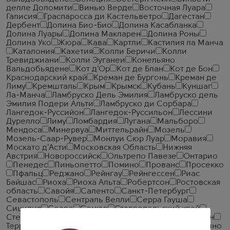
делле Доломити
Винью Верде
Восточная Луара
Галисия
Граспаросса ди Кастельветро
Дагестан
Дербент
Долина Био-Био
Долина Касабланка
Долина Луары
Долина Макларен
Долина Роны
Долина Уко
Жюра
Кава
Картли
Кастилия ла Манча
Каталония
Кахетия
Колли Беричи
Колли
Тревиджиани
Колли Эуганеи
Конельяно
Вальдобьядене
Кот д'Ор
Кот де Блан
Кот де Бон
Краснодарский край
Креман де Бургонь
Креман де
Лиму
Кремшталь
Крым
Крымск
Кубань
Куншаг
Ла-Манча
Ламбруско Дель Эмилия
Ламбруско дель
Эмилия Подери Альти
Ламбруско ди Сорбара
Лангедок-Руссийон
Лангедок-Руссильон
Лессини
Дурелло
Лиму
Ломбардия
Лугана
Мальборо
Мендоса
Минервуа
Миттельрайн
Мозель
Мозель-Саар-Рувер
Монлуи Сюр Луар
Моравия
Москато д'Асти
Московская Область
Нижняя
Австрия
Новороссийск
Ольтрепо Павезе
Онтарио
Пенедес
Пиньолетто
Помино
Прованс
Просекко
Пфальц
Реджано
Рейнгау
Рейнгессен
Риас
Байшас
Риоха
Риоха Альта
Робертсон
Ростовская
область
Савойя
Саленто
Санкт-Петербург
Севастополь
Сентраль Велли
Серра Гауша
Сицилия
Соаве
Сомюр
Ставропольский край
Стелленбош
Таманский полуостров
Терменрегион
Терре Сичилиане
Токай
Тоскана
Тревизо
Трентино