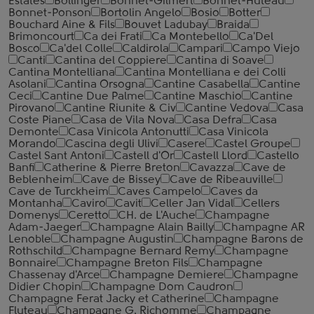
Estates
Bollinger
Bonnet-Gilmert
Bonnet-Huteau
Bonnet-Ponson
Bortolin Angelo
Bosio
Botter
Bouchard Aine & Fils
Bouvet Ladubay
Braida
Brimoncourt
Ca dei Frati
Ca Montebello
Ca'Del
Bosco
Ca'del Colle
Caldirola
Campari
Campo Viejo
Canti
Cantina del Coppiere
Cantina di Soave
Cantina Montelliana
Cantina Montelliana e dei Colli
Asolani
Cantina Orsogna
Cantine Casabella
Cantine
Ceci
Cantine Due Palme
Cantine Maschio
Cantine
Pirovano
Cantine Riunite & Civ
Cantine Vedova
Casa
Coste Piane
Casa de Vila Nova
Casa Defra
Casa
Demonte
Casa Vinicola Antonutti
Casa Vinicola
Morando
Cascina degli Ulivi
Casere
Castel Groupe
Castel Sant Antoni
Castell d'Or
Castell Llord
Castello
Banfi
Catherine & Pierre Breton
Cavazza
Cave de
Beblenheim
Cave de Bissey
Cave de Ribeauville
Cave de Turckheim
Caves Campelo
Caves da
Montanha
Caviro
Cavit
Celler Jan Vidal
Cellers
Domenys
Ceretto
CH. de L'Auche
Champagne
Adam-Jaeger
Champagne Alain Bailly
Champagne AR
Lenoble
Champagne Augustin
Champagne Barons de
Rothschild
Champagne Bernard Remy
Champagne
Bonnaire
Champagne Breton Fils
Champagne
Chassenay d'Arce
Champagne Demiere
Champagne
Didier Chopin
Champagne Dom Caudron
Champagne Ferat Jacky et Catherine
Champagne
Fluteau
Champagne G. Richomme
Champagne