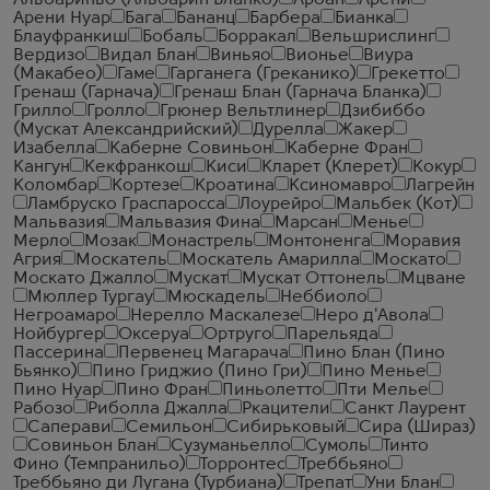
Альбариньо (Альбарин Бланко)
Арбан
Арени
Арени Нуар
Бага
Бананц
Барбера
Бианка
Блауфранкиш
Бобаль
Борракал
Вельшрислинг
Вердизо
Видал Блан
Виньяо
Вионье
Виура
(Макабео)
Гаме
Гарганега (Греканико)
Грекетто
Гренаш (Гарнача)
Гренаш Блан (Гарнача Бланка)
Грилло
Гролло
Грюнер Вельтлинер
Дзибиббо
(Мускат Александрийский)
Дурелла
Жакер
Изабелла
Каберне Совиньон
Каберне Фран
Кангун
Кекфранкош
Киси
Кларет (Клерет)
Кокур
Коломбар
Кортезе
Кроатина
Ксиномавро
Лагрейн
Ламбруско Граспаросса
Лоурейро
Мальбек (Кот)
Мальвазия
Мальвазия Фина
Марсан
Менье
Мерло
Мозак
Монастрель
Монтоненга
Моравия
Агрия
Москатель
Москатель Амарилла
Москато
Москато Джалло
Мускат
Мускат Оттонель
Мцване
Мюллер Тургау
Мюскадель
Неббиоло
Негроамаро
Нерелло Маскалезе
Неро д'Авола
Нойбургер
Оксеруа
Ортруго
Парельяда
Пассерина
Первенец Магарача
Пино Блан (Пино
Бьянко)
Пино Гриджио (Пино Гри)
Пино Менье
Пино Нуар
Пино Фран
Пиньолетто
Пти Мелье
Рабозо
Риболла Джалла
Ркацители
Санкт Лаурент
Саперави
Семильон
Сибирьковый
Сира (Шираз)
Совиньон Блан
Сузуманьелло
Сумоль
Тинто
Фино (Темпранильо)
Торронтес
Треббьяно
Треббьяно ди Лугана (Турбиана)
Трепат
Уни Блан