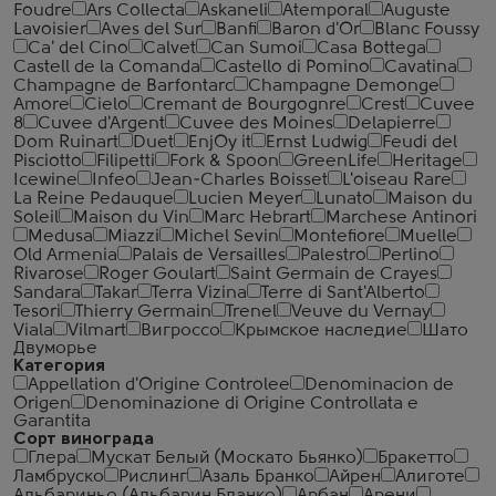
Foudre
Ars Collecta
Askaneli
Atemporal
Auguste
Lavoisier
Aves del Sur
Banfi
Baron d'Or
Blanc Foussy
Ca' del Cino
Calvet
Can Sumoi
Casa Bottega
Castell de la Comanda
Castello di Pomino
Cavatina
Champagne de Barfontarc
Champagne Demonge
Amore
Cielo
Cremant de Bourgognre
Crest
Cuvee
8
Cuvee d'Argent
Cuvee des Moines
Delapierre
Dom Ruinart
Duet
EnjOy it
Ernst Ludwig
Feudi del
Pisciotto
Filipetti
Fork & Spoon
GreenLife
Heritage
Icewine
Infeo
Jean-Charles Boisset
L'oiseau Rare
La Reine Pedauque
Lucien Meyer
Lunato
Maison du
Soleil
Maison du Vin
Marc Hebrart
Marchese Antinori
Medusa
Miazzi
Michel Sevin
Montefiore
Muelle
Old Armenia
Palais de Versailles
Palestro
Perlino
Rivarose
Roger Goulart
Saint Germain de Crayes
Sandara
Takar
Terra Vizina
Terre di Sant'Alberto
Tesori
Thierry Germain
Trenel
Veuve du Vernay
Viala
Vilmart
Вигроссо
Крымское наследие
Шато
Двуморье
Категория
Appellation d'Origine Controlee
Denominacion de
Origen
Denominazione di Origine Controllata e
Garantita
Сорт винограда
Глера
Мускат Белый (Москато Бьянко)
Бракетто
Ламбруско
Рислинг
Азаль Бранко
Айрен
Алиготе