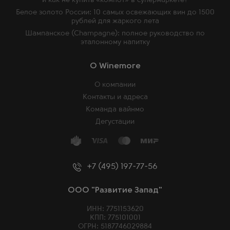
и как не купить «компот» в супермаркете?
Белое золото России: 10 самых освежающих вин до 1500
рублей для жаркого лета
Шампанское (Champagne): полное руководство по
эталонному напитку
O Winemore
О компании
Контакты и адреса
Команда вайнмо
Дегустации
+7 (495) 197-77-56
ООО "Развитие Запад"
ИНН: 7751153620
КПП: 775101001
ОГРН: 5187746029884