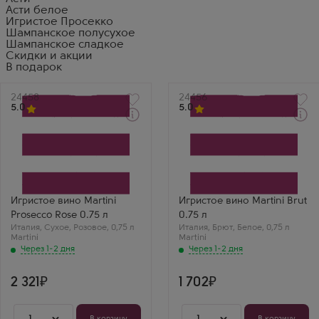
Асти белое
Игристое Просекко
Шампанское полусухое
Шампанское сладкое
Скидки и акции
В подарок
Артикул
24458
Артикул
24456
5.0
5.0
Через 1-2 дня
Через 1-2 дня
Розовое Сухое Игристое
Белое Брют Игристое
вино
вино
Мартини Просекко Розе
Мартини Брют
Производитель
Производитель
Bacardi Limited
Bacardi Limited
Бренд
Бренд
Martini
Martini
Игристое вино Martini
Игристое вино Martini Brut
Сорт винограда
Сорт винограда
Prosecco Rose 0.75 л
0.75 л
Глера
Глера
Италия
Иосиф Пригожин
,
Сухое
,
Розовое
,
0,75 л
Италия
Регион
,
Брют
,
Белое
,
0,75 л
Martini
Martini
Пьемонт
Мартини Просекко
Тарзан
Через 1-2 дня
Розе — идеальный
Через 1-2 дня
купаж Просекко и
Мартини Брют — для
Пино Нуара. Очень
серьезных людей.
модно и вкусно.
Сухой, строгий и
2 321
1 702
очень качественный
вкус от
легендарного
1
1