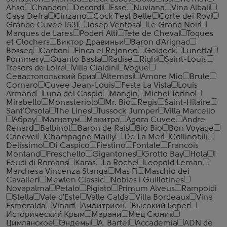
Ahso
Chandon
Decordi
Esse
Nuviana
Vina Albali
Casa Defra
Cinzano
Cock T'est Belle
Corte dei Rovi
Grande Cuvee 1531
Josep Ventosa
Le Grand Noir
Marques de Lares
Poderi Alti
Tete de Cheval
Toques
et Clochers
Виктор Дравиньи
Baron d'Arignac
Bosseq
Carbon
Finca el Rejoneo
Goldeck
Lunetta
Pommery
Quanto Basta
Radise
Righi
Saint-Louis
Tresors de Loire
Villa Cialdini
Vogue
Севастопольский Бриз
Altemasi
Amore Mio
Brule
Cornaro
Cuvee Jean-Louis
Festa La Vista
Louis
Armand
Luna del Caspio
Mangin
Michel Torino
Mirabello
Monasteriolo
Mr. Bio
Regis
Saint-Hilaire
Sant'Orsola
The Lines
Tussock Jumper
Villa Marcello
Абрау
Магнатум
Макитра
Agora Cuvee
Andre
Renard
Balbinot
Baron de Rais
Bio Bio
Bon Voyage
Canevel
Champagne Mailly
De La Mer
Collinobili
Delissimo
Di Caspico
Fiestino
Fontale
Francois
Montand
Freschello
Gigantones
Grotto Bay
Hola
I
Feudi di Romans
Karas
La Roche
Leopold Leman
Marchesa Vincenza Stanga
Mas Fi
Maschio dei
Cavalieri
Mewlen Classic
Nobles i Guillotines
Novapalma
Petalo
Pigiato
Primum Alveus
Rampoldi
Stella
Vale d'Este
Valle Calda
Villa Bordeaux
Vina
Esmeralda
Vinart
Амфитрион
Высокий Берег
Исторический Крым
Марани
Мец Сюник
Цимлянское
Эндемы
A. Bartel
Accademia
ADN de