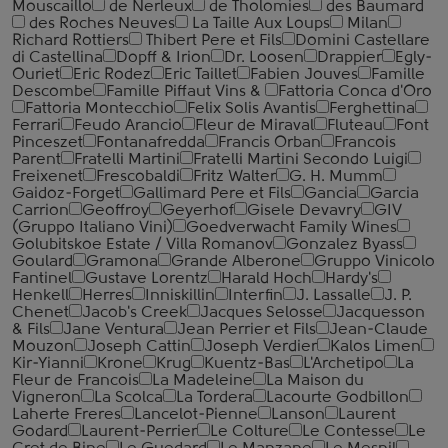
Mouscaillo
de Nerleux
de Tholomies
des Baumard
des Roches Neuves
La Taille Aux Loups
Milan
Richard Rottiers
Thibert Pere et Fils
Domini Castellare
di Castellina
Dopff & Irion
Dr. Loosen
Drappier
Egly-
Ouriet
Eric Rodez
Eric Taillet
Fabien Jouves
Famille
Descombe
Famille Piffaut Vins &
Fattoria Conca d'Oro
Fattoria Montecchio
Felix Solis Avantis
Ferghettina
Ferrari
Feudo Arancio
Fleur de Miraval
Fluteau
Font
Pinceszet
Fontanafredda
Francis Orban
Francois
Parent
Fratelli Martini
Fratelli Martini Secondo Luigi
Freixenet
Frescobaldi
Fritz Walter
G. H. Mumm
Gaidoz-Forget
Gallimard Pere et Fils
Gancia
Garcia
Carrion
Geoffroy
Geyerhof
Gisele Devavry
GIV
(Gruppo Italiano Vini)
Goedverwacht Family Wines
Golubitskoe Estate / Villa Romanov
Gonzalez Byass
Goulard
Gramona
Grande Alberone
Gruppo Vinicolo
Fantinel
Gustave Lorentz
Harald Hoch
Hardy's
Henkell
Herres
Inniskillin
Interfin
J. Lassalle
J. P.
Chenet
Jacob's Creek
Jacques Selosse
Jacquesson
& Fils
Jane Ventura
Jean Perrier et Fils
Jean-Claude
Mouzon
Joseph Cattin
Joseph Verdier
Kalos Limen
Kir-Yianni
Krone
Krug
Kuentz-Bas
L'Archetipo
La
Fleur de Francois
La Madeleine
La Maison du
Vigneron
La Scolca
La Tordera
Lacourte Godbillon
Laherte Freres
Lancelot-Pienne
Lanson
Laurent
Godard
Laurent-Perrier
Le Colture
Le Contesse
Le