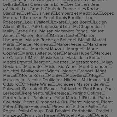
Cret de Bine
Le Guedard
Le Manzane
Le Mesnil
Lefkadia
Les Caves de la Loire
Les Celliers Jean
d'Alibert
Les Grands Chais de France
Les Roches
Blanches
Leth
Lis Neris
Lombard et Medot S.A
Lopez
Morenas
Lorenzon Enzo
Louis Bouillot
Louis
Roederer
Louis Vallon
Loxarel
Luca Bosio
Lucien
Albrecht
Luis Pato Unipessoal Lda
M. Chapoutier
Mailly Grand Cru
Maison Alexandre Penet
Maison
Antech
Maison Burtin
Maison Castel
Maison
Lheureux
Maison Roche de Bellene
Malat
Marcel
Martin
Marcel Moineaux
Marcel Vezien
Marchese
Luca Spinola
Marchesi Mazzei
Marguet
Marie
Copinet
Markus Altenburger
Markus Huber
Marques
de Caceres
Masi
Masia Bach
Masia de la Roqua
Medici Ermete
Mercier
Mestres
Mezzacorona
Milan
Nestarec
Mionetto
Mister Bio Wine
Moet Chandon
Moletto
Mollydooker Wines
Monge Granon
Mont
Marcal
Monte Rossa
Montes
Moselland
Muga
Muscandia
Nicolas Feuillatte
Nik Weis St. Urbans-Hof
Oddbird
Off-Piste Wines
Orchidees Maisons de Vin
Palavani
Paltrinieri
Parxet
Patriarche
Paul Bara
Paul
Leredde
Pere Ventura
Perelada
Perlino Optima
Perrier Jouet
Petaluma
Peter Mertes
Piccini
Pierre
Courtois
Pierre Gimonnet & Fils
Pierre Mignon
Pierre
Peters
Piper-Heidsieck
Pirovano
Pithon-Paille
Pol
Roger
Polini Group
Poll-Fabaire
Portobello
Pradio
Pranzegg
Prinz von Hessen
Progetti Agricoli
Puerto