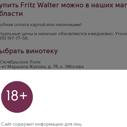
упить Fritz Walter можно в наших ма
бласти
обная оплата картой или наличными!
туальные цены и наличие обновляются ежедневно. Уточн
95) 197-77-56
.
ыбрать винотеку
 Октябрьское Поле
-кт Маршала Жукова, д. 78, к. 3
Москва
 Курская
. Земляной Вал, д. 24/30, стр. 1
Москва
 Одинцово
р Любы Новосёловой, д. 13
Москва
18+
Сайт содержит информацию для лиц