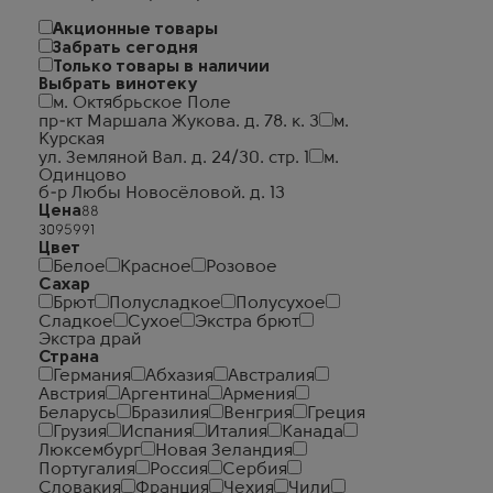
Акционные товары
Забрать сегодня
Только товары в наличии
Выбрать винотеку
м. Октябрьское Поле
пр-кт Маршала Жукова. д. 78. к. 3
м.
Курская
ул. Земляной Вал. д. 24/30. стр. 1
м.
Одинцово
б-р Любы Новосёловой. д. 13
Цена
Цвет
Белое
Красное
Розовое
Сахар
Брют
Полусладкое
Полусухое
Сладкое
Сухое
Экстра брют
Экстра драй
Страна
Германия
Абхазия
Австралия
Австрия
Аргентина
Армения
Беларусь
Бразилия
Венгрия
Греция
Грузия
Испания
Италия
Канада
Люксембург
Новая Зеландия
Португалия
Россия
Сербия
Словакия
Франция
Чехия
Чили