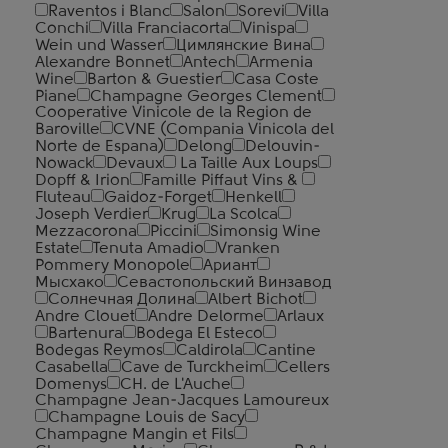
Raventos i Blanc
Salon
Sorevi
Villa
Conchi
Villa Franciacorta
Vinispa
Wein und Wasser
Цимлянские Вина
Alexandre Bonnet
Antech
Armenia
Wine
Barton & Guestier
Casa Coste
Piane
Champagne Georges Clement
Cooperative Vinicole de la Region de
Baroville
CVNE (Compania Vinicola del
Norte de Espana)
Delong
Delouvin-
Nowack
Devaux
La Taille Aux Loups
Dopff & Irion
Famille Piffaut Vins &
Fluteau
Gaidoz-Forget
Henkell
Joseph Verdier
Krug
La Scolca
Mezzacorona
Piccini
Simonsig Wine
Estate
Tenuta Amadio
Vranken
Pommery Monopole
Ариант
Мысхако
Севастопольский Винзавод
Солнечная Долина
Albert Bichot
Andre Clouet
Andre Delorme
Arlaux
Bartenura
Bodega El Esteco
Bodegas Reymos
Caldirola
Cantine
Casabella
Cave de Turckheim
Cellers
Domenys
CH. de L'Auche
Champagne Jean-Jacques Lamoureux
Champagne Louis de Sacy
Champagne Mangin et Fils