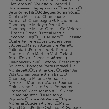
Mont Marcal
Pierre Peters
Valdivieso
Vollereaux
Vouette & Sorbee
Винодельня Ведерниковъ
Bestheim
Beurton et Fils
Bodegues Sumarroca
Cantine Maschio
Champagne
Bonnaire
Champagne G. Richomme
Champagne Meteyer Pere & Fils
Champagne Michel Genet
Col Vetoraz
Francis Orban
Fratelli Martini
Secondo Luigi
G. H. Mumm
J. Lassalle
Laherte Freres
Les Celliers Jean
d'Alibert
Maison Alexandre Penet
Paltrinieri
Perrier Jouet
Pierre
Courtois
San Martino Vini
Tarlant
Toso
Zonin
Ереванский завод
шампанских вин
Сатера
Besserat de
Bellefon
Bodegas Parra Dorada
Ca
Montebello
Cantine Ceci
Celler Jan
Vidal
Champagne Alain Bailly
Champagne Maurice Vesselle
Dereszla
Coniusa
Contri Spumanti
Golubitskoe Estate / Villa Romanov
Gramona
Jacquesson & Fils
Jean-
Claude Mouzon
La Maison du
Vigneron
Lancelot-Pienne
Lopez
Morenas
Lucien Albrecht
Mailly
Grand Cru
Perlino Optima
R. Gerbaux