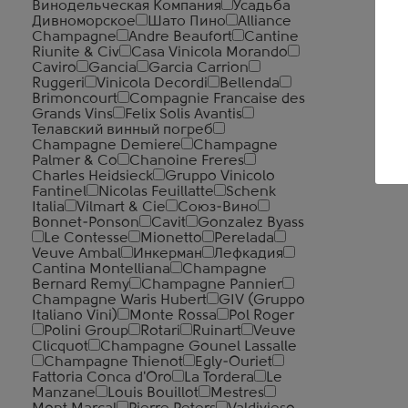
Винодельческая Компания
Усадьба
Дивноморское
Шато Пино
Alliance
Champagne
Andre Beaufort
Cantine
Riunite & Civ
Casa Vinicola Morando
Caviro
Gancia
Garcia Carrion
Ruggeri
Vinicola Decordi
Bellenda
Brimoncourt
Compagnie Francaise des
Grands Vins
Felix Solis Avantis
Телавский винный погреб
Champagne Demiere
Champagne
Palmer & Co
Chanoine Freres
Charles Heidsieck
Gruppo Vinicolo
Fantinel
Nicolas Feuillatte
Schenk
Italia
Vilmart & Cie
Союз-Вино
Bonnet-Ponson
Cavit
Gonzalez Byass
Le Contesse
Mionetto
Perelada
Veuve Ambal
Инкерман
Лефкадия
Cantina Montelliana
Champagne
Bernard Remy
Champagne Pannier
Champagne Waris Hubert
GIV (Gruppo
Italiano Vini)
Monte Rossa
Pol Roger
Polini Group
Rotari
Ruinart
Veuve
Clicquot
Champagne Gounel Lassalle
Champagne Thienot
Egly-Ouriet
Fattoria Conca d'Oro
La Tordera
Le
Manzane
Louis Bouillot
Mestres