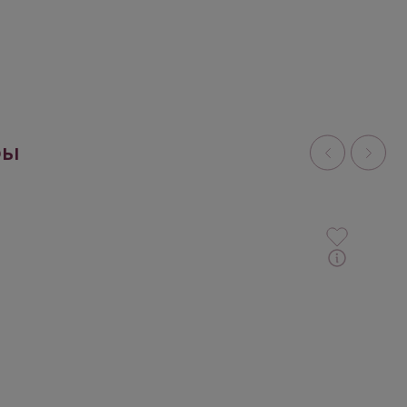
ры
омате — тонкие бензольные нотки и спелый персик.