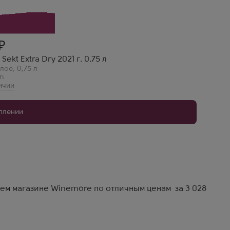
.
ekt Extra Dry 2021 г. 0.75 л
елое
,
0,75 л
en
уплении
шем магазине Winemore по отличным ценам за 3 028