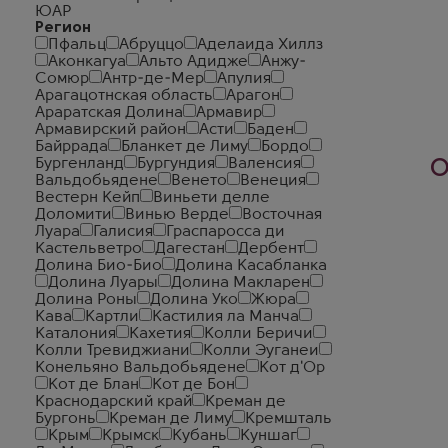
ЮАР
Регион
Пфальц
Абруццо
Аделаида Хиллз
Аконкагуа
Альто Адидже
Анжу-
Сомюр
Антр-де-Мер
Апулия
Арагацотнская область
Арагон
Араратская Долина
Армавир
Армавирский район
Асти
Баден
Байррада
Бланкет де Лиму
Бордо
Бургенланд
Бургундия
Валенсия
О
Вальдобьядене
Венето
Венеция
Вестерн Кейп
Виньети делле
Доломити
Винью Верде
Восточная
Луара
Галисия
Граспаросса ди
Кастельветро
Дагестан
Дербент
Долина Био-Био
Долина Касабланка
Долина Луары
Долина Макларен
Долина Роны
Долина Уко
Жюра
Кава
Картли
Кастилия ла Манча
Каталония
Кахетия
Колли Беричи
Колли Тревиджиани
Колли Эуганеи
Конельяно Вальдобьядене
Кот д'Ор
Кот де Блан
Кот де Бон
Краснодарский край
Креман де
Бургонь
Креман де Лиму
Кремшталь
Крым
Крымск
Кубань
Куншаг