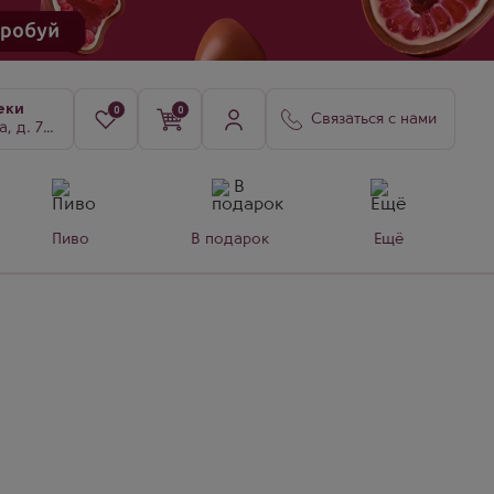
еки
0
0
Связаться с нами
8, к. 3
Пиво
В подарок
Ещё