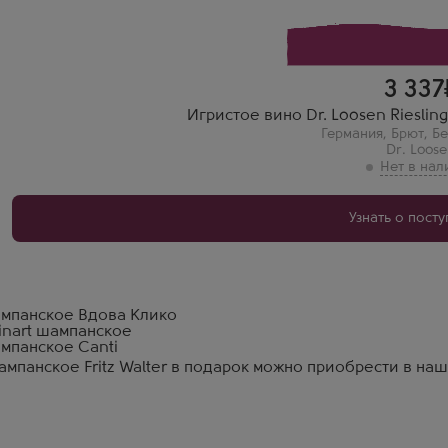
Баланс остаточного сахара и кислотности просто безупречен
3 337
Игристое вино Dr. Loosen Riesling S
Германия
,
Брют
,
Б
Dr. Loos
Узнать о пост
мпанское Вдова Клико
inart шампанское
мпанское Canti
мпанское Fritz Walter в подарок можно приобрести в на