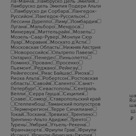
Ла-Манча
Ламбруско Дель Эмилия
Ламбруско дель Эмилия Подери Альти
Ламбруско ди Сорбара
Лангедок-
Руссийон
Лангедок-Руссильон
Лессини Дурелло
Лиму
Ломбардия
Лугана
Мальборо
Мендоса
Минервуа
Миттельрайн
Мозель
Мозель-Саар-Рувер
Монлуи Сюр
Луар
Моравия
Москато д'Асти
Московская Область
Нижняя Австрия
Новороссийск
Ольтрепо Павезе
Онтарио
Пенедес
Пиньолетто
Помино
Прованс
Просекко
Пьемонт
Реджано
Рейнгау
Рейнгессен
Риас Байшас
Риоха
Риоха Альта
Робертсон
Ростовская
область
Савойя
Саленто
Санкт-
Петербург
Севастополь
Сентраль
Велли
Серра Гауша
Сицилия
ша
Соаве
Сомюр
Ставропольский край
Ru
Стелленбош
Таманский полуостров
ша
Терменрегион
Терре Сичилиане
Ша
Токай
Тоскана
Тревизо
Трентино
₽
Трентино-Альто Адидже
Тренто
Турень
Умбрия
Утьель-Рекена
Франчакорта
Фриули Грав
Фриули
Исонцо
Фриули-Венеция-Джулия