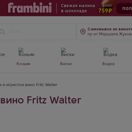
Самовывоз
из винот
пр-кт Маршала Жукова, д. 7
Коньяк
Виски
Водка
и игристое вино Fritz Walter
ино Fritz Walter