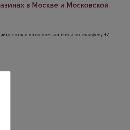
газинах в Москве и Московской
яйте детали на
нашем сайте
или по телефону
+7