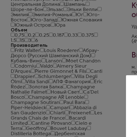
Центральная Долина
Шампань
К
Шоре-ле-Бон
Эльзас
Эльки Велли
о
Эмилия
Эмилия-Романья
Юг
Юго-
Восток
Юго-Запад
Южная Словакия
Южный Остров
Юра
Уд
Объем
0.75
0.2
0.25
0.187
0.33
0.375
Ак
1.5
15
3
6
(4
Производитель
Fritz Walter
Louis Roederer
Абрау-
В
Дюрсо (Русский Шампанский Дом)
Кубань-Вино
Lanson
Moet Chandon
Codorniu
Valdo
Aimery Sieur
м.
D'Arques
Pierre Gimonnet & Fils
Canti
пр
Drappier
Schlumberger
Villa Degli
м.
Olmi
Villa Sandi
АПФ Фанагория
Eric
ул
м.
Rodez
Золотая Балка
Champagne
б-
Nathalie Falmet
Новый Свет
Ca'Del
Bosco
Champagne AR Lenoble
Champagne Soutiran
Paul Bara
Piper-Heidsieck
Campari
Abbazia di
San Gaudenzio
Chiarli
Freixenet
Les
Grands Chais de France
Bacardi
Limited
Cantine Pirovano
Cielo e
Terra
Geoffroy
Bouvet Ladubay
Distilleria Bottega
Дербентская