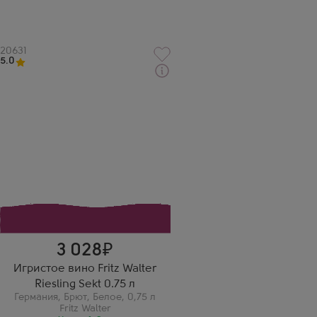
Артикул
20631
5.0
Через 1-2 дня
Белое Брют Игристое вино
Фритц Вальтер Рислинг Зект
Производитель
Fritz Walter
Сорт винограда
Рислинг
Регион
Пфальц
Павел Кузнецов
Fritz Walter Riesling Sekt —
необычное! С цитрусовой
кислинкой и минеральными
оттенками.
3 028
Игристое вино Fritz Walter
Riesling Sekt 0.75 л
Германия
,
Брют
,
Белое
,
0,75 л
Fritz Walter