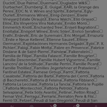
Duclot
Due Palme
Duemani
Dugladze W&S
Durbacher
Durnberg
E. Guigal
EARL la Grange des
Peres
EDC N. V. Wines and Spirits
Edetaria
Egly-
Ouriet
Ehrmanns Wines
Einig-Zenzen
Eisele
Vineyard Estate (Araujo)
Elena Walch
Elio Grasso
Elios
Els Vinyerons Vins Naturals
Emilio Moro
Emmerich Knoll
Enchanted Tree
Eniseli Bagrationi
Enoitalia
Enoport Wines
Enric Soler
Enrico Serafino
Erath
Erdevik
Eric de Suremain
Eric Morgat
Errazuriz
Erste e Neue Kellerei
Etienne Sauzet
Ettore
Germano
Explotaciones Hermanos Delgado
Eylo
F. X.
Pichler
Fabig
Fabio Motta
Fabre en Provence
Fabrice
Dodane & de Saint-Pierre
Fairview
Falkenstein
Familia de Filipe
Familia Falasco
Famille Bougrier
Famille Descombe
Famille Hubert Vignerons
Famille
Lancon/ de la Solitude
Famille Perrin
Famille Picard
Famille Thoilliez
Familles Jegerlehner et Prataviera
Fantinel Estates
Farnese Group
Farro
Fattoria
Casaloste
Fattoria dei Barbi
Fattoria del Cerro
Fattoria
di Bacchereto
Fattoria di Felsina
Fattoria Fibbiano
Fattoria La Lecciaia
Fattoria La Tancia
Fattoria le Pupille
Fattoria Montecchio
Fattoria Petrolo
Fattoria
Selvapiana
Felix Solis Avantis
Felline
Felton Road
Femar Vini
Ferragu
Ferraris
Ferraton Pere & Fils
Ferro 13
Fetzer
Feudi di San Gregorio
Feudi di San
Marzano (Cantine San Marzano)
Feudo Arancio
0
0