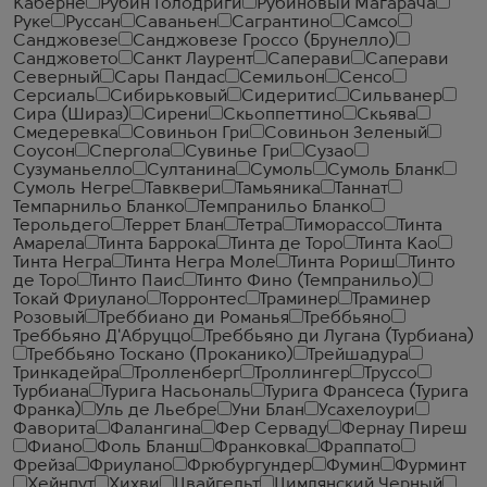
Каберне
Рубин Голодриги
Рубиновый Магарача
Руке
Руссан
Саваньен
Сагрантино
Самсо
Санджовезе
Санджовезе Гроссо (Брунелло)
Санджовето
Санкт Лаурент
Саперави
Саперави
Северный
Сары Пандас
Семильон
Сенсо
Серсиаль
Сибирьковый
Сидеритис
Сильванер
Сира (Шираз)
Сирени
Скьоппеттино
Скьява
Смедеревка
Совиньон Гри
Совиньон Зеленый
Соусон
Спергола
Сувинье Гри
Сузао
Сузуманьелло
Султанина
Сумоль
Сумоль Бланк
Сумоль Негре
Тавквери
Тамьяника
Таннат
Темпарнильо Бланко
Темпранильо Бланко
Терольдего
Террет Блан
Тетра
Тиморассо
Тинта
Амарела
Тинта Баррока
Тинта де Торо
Тинта Као
Тинта Негра
Тинта Негра Моле
Тинта Рориш
Тинто
де Торо
Тинто Паис
Тинто Фино (Темпранильо)
Токай Фриулано
Торронтес
Траминер
Траминер
Розовый
Треббиано ди Романья
Треббьяно
Треббьяно Д'Абруццо
Треббьяно ди Лугана (Турбиана)
Треббьяно Тоскано (Проканико)
Трейшадура
Тринкадейра
Тролленберг
Троллингер
Труссо
Турбиана
Турига Насьональ
Турига Франсеса (Турига
Франка)
Уль де Льебре
Уни Блан
Усахелоури
Фаворита
Фалангина
Фер Серваду
Фернау Пиреш
Фиано
Фоль Бланш
Франковка
Фраппато
Фрейза
Фриулано
Фрюбургундер
Фумин
Фурминт
Хейнпут
Хихви
Цвайгельт
Цимлянский Черный