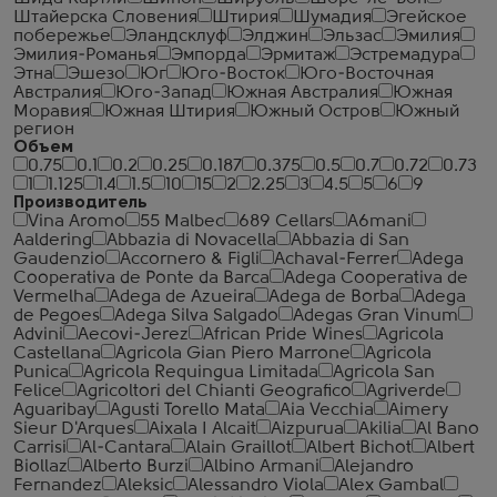
Штайерска Словения
Штирия
Шумадия
Эгейское
побережье
Эландсклуф
Элджин
Эльзас
Эмилия
Эмилия-Романья
Эмпорда
Эрмитаж
Эстремадура
Этна
Эшезо
Юг
Юго-Восток
Юго-Восточная
Австралия
Юго-Запад
Южная Австралия
Южная
Моравия
Южная Штирия
Южный Остров
Южный
регион
Объем
0.75
0.1
0.2
0.25
0.187
0.375
0.5
0.7
0.72
0.73
1
1.125
1.4
1.5
10
15
2
2.25
3
4.5
5
6
9
Производитель
Vina Aromo
55 Malbec
689 Cellars
A6mani
Aaldering
Abbazia di Novacella
Abbazia di San
Gaudenzio
Accornero & Figli
Achaval-Ferrer
Adega
Cooperativa de Ponte da Barca
Adega Cooperativa de
Vermelha
Adega de Azueira
Adega de Borba
Adega
de Pegoes
Adega Silva Salgado
Adegas Gran Vinum
Advini
Aecovi-Jerez
African Pride Wines
Agricola
Castellana
Agricola Gian Piero Marrone
Agricola
Punica
Agricola Requingua Limitada
Agricola San
Felice
Agricoltori del Chianti Geografico
Agriverde
Aguaribay
Agusti Torello Mata
Aia Vecchia
Aimery
Sieur D'Arques
Aixala I Alcait
Aizpurua
Akilia
Al Bano
Carrisi
Al-Cantara
Alain Graillot
Albert Bichot
Albert
Biollaz
Alberto Burzi
Albino Armani
Alejandro
Fernandez
Aleksic
Alessandro Viola
Alex Gambal