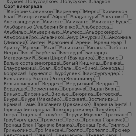
Сухое
Полусладкое
Полусухое
Сладкое
Сорт винограда
Каберне Совиньон
Карменер
Мерло
Совиньон
Блан
Агиоргитико
Айрен
Аладастури
Алеатико
Александроули
Алиготе
Аликанте
Аликанте Буше
Альбариньо (Альбарин Бланко)
Альбаросса
Альбильо
Альваринью
Альтесс
Альфрокейро
Альфрошейро
Альянико
Амур (Амурский)
Ансоника
(Инзолия)
Антей
Арагонеш
Арени
Арени Нуар
Аринту
Арнеис
Асал
Ассиртико
Ахтанак
Бабосо
Негро
Бага
Барбера
Бастардо
Бастардо
Магарачский
Баян Ширей (Баяншира)
Беллоне
Белые сорта винограда
Белый Кишмиш
Бианка
Блауфранкиш
Боал
Бобаль
Бомбино
Бонарда
Боррасал
Брунелло
Бурбуленк
Вайсбургундер
Вельтлинер Розато (Ротер Вельтлинер)
Вельшрислинг
Вердехо
Вердиккио
Вердил
Вердуццо
Верментино
Верначча
Видал Блан
Виньяо
Виозиньо
Вионье
Виорика
Витовска
Виура
Виура (Макабео)
Воскеат
Востилиди
Вранац
Гаме
Гарганега (Греканико)
Гарнача Тинта
Гарнача Тинторерра
Гевюрцтраминер
Гельбер
Глера
Годельо
Голубок
Горули Мцване
Грасиано
Граубургундер
Грекетто
Греко
Гренаш (Гарнача)
Гренаш Блан (Гарнача Бланка)
Гренаш Гри
Грилло
Гриньолино
Гро Мансан
Гролло
Гропелло
Грюнер
Вельтлинер
Гувейо
Данахарули
Джеват Кара