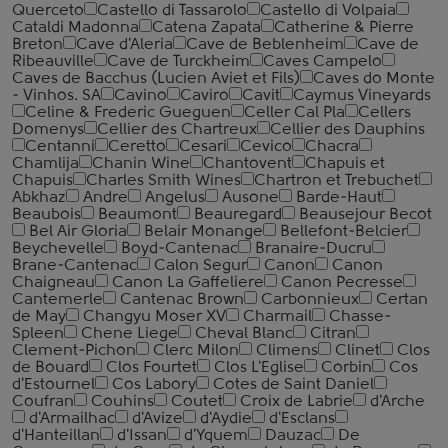
Querceto
Castello di Tassarolo
Castello di Volpaia
Cataldi Madonna
Catena Zapata
Catherine & Pierre
Breton
Cave d'Aleria
Cave de Beblenheim
Cave de
Ribeauville
Cave de Turckheim
Caves Campelo
Caves de Bacchus (Lucien Aviet et Fils)
Caves do Monte
- Vinhos. SA
Cavino
Caviro
Cavit
Caymus Vineyards
Celine & Frederic Gueguen
Celler Cal Pla
Cellers
Domenys
Cellier des Chartreux
Cellier des Dauphins
Centanni
Ceretto
Cesari
Cevico
Chacra
Chamlija
Chanin Wine
Chantovent
Chapuis et
Chapuis
Charles Smith Wines
Chartron et Trebuchet
Abkhaz
Andre
Angelus
Ausone
Barde-Haut
Beaubois
Beaumont
Beauregard
Beausejour Becot
Bel Air Gloria
Belair Monange
Bellefont-Belcier
Beychevelle
Boyd-Cantenac
Branaire-Ducru
Brane-Cantenac
Calon Segur
Canon
Canon
Chaigneau
Canon La Gaffeliere
Canon Pecresse
Cantemerle
Cantenac Brown
Carbonnieux
Certan
de May
Changyu Moser XV
Charmail
Chasse-
Spleen
Chene Liege
Cheval Blanc
Citran
Clement-Pichon
Clerc Milon
Climens
Clinet
Clos
de Bouard
Clos Fourtet
Clos L'Eglise
Corbin
Cos
d'Estournel
Cos Labory
Cotes de Saint Daniel
Coufran
Couhins
Coutet
Croix de Labrie
d'Arche
d'Armailhac
d'Avize
d'Aydie
d'Esclans
d'Hanteillan
d'Issan
d'Yquem
Dauzac
De