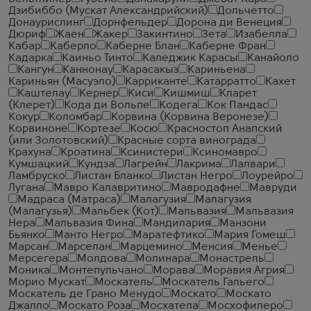
Дзибиббо (Мускат Александрийский)
Дольчетто
Донаурислинг
Дорнфельдер
Дорона ди Венеция
Дюриф
Жаен
Жакер
Закинтино
Зета
Изабелла
Кабар
Каберло
Каберне Блан
Каберне Фран
Кадарка
Каиньо Тинто
Каледжик Карасы
Канайоло
Кангун
Каннонау
Карасакыз
Кариньена
Кариньян (Масуэло)
Карриканте
Катарратто
Кахет
Каштелау
Кернер
Киси
Кишмиш
Кларет
(Клерет)
Кода ди Вольпе
Кодега
Кок Пандас
Кокур
Коломбар
Корвина (Корвина Веронезе)
Корвиноне
Кортезе
Косю
Красностоп Анапский
(или Золотовский)
Красные сорта винограда
Крахуна
Кроатина
Ксинистери
Ксиномавро
Кумшацкий
Кундза
Лагрейн
Лакрима
Лалвари
Ламбруско
Листан Бланко
Листан Негро
Лоурейро
Лугана
Мавро Калавритино
Мавродафне
Мавруди
Мадраса (Матраса)
Малагузия
Малагузия
(Малагузья)
Мальбек (Кот)
Мальвазия
Мальвазия
Нера
Мальвазия Фина
Мандилария
Манзони
Бьянко
Манто Негро
Маратефтико
Мария Гомеш
Марсан
Марселан
Марцемино
Менсия
Менье
Мерсегера
Молдова
Молинара
Монастрель
Моника
Монтепульчано
Морава
Моравия Агрия
Морио Мускат
Москатель
Москатель Гальего
Москатель де Грано Менудо
Москато
Москато
Джалло
Москато Роза
Мосхатела
Мосхофилеро