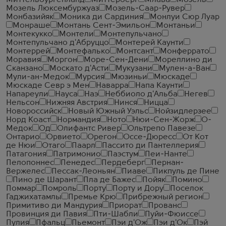
Миттельбургенланд
Миттерберг
Млава
Мозель
Мозель Люксембуржуаз
Мозель-Саар-Рувер
Монбазийяк
Моника ди Сардиния
Монлуи Сюр Луар
Монраше
Монтань Сент-Эмильон
Монтаньи
Монтекукко
Монтели
Монтепульчано
Монтепульчано д'Абруццо
Монтерей Каунти
Монтеррей
Монтефалько
Монтсант
Монферрато
Моравия
Моргон
Море-Сен-Дени
Мореллино ди
Сканзано
Москато д'Асти
Мукузани
Мулен-а-Ван
Мули-ан-Медок
Мурсия
Мюзиньи
Мюскаде
Мюскаде Севр э Мен
Наварра
Напа Каунти
Напареули
Науса
Наэ
Неббиоло д'Альба
Негев
Нельсон
Нижняя Австрия
Нинся
Ницца
Новороссийск
Новый Южный Уэльс
Нойзидлерзее
Норд Коаст
Нормандия
Ното
Нюи-Сен-Жорж
О-
Медок
Од
Олифантс Ривер
Ольтрепо Павезе
Онтарио
Орвието
Орегон
Оссе-Дюресс
От Кот
де Нюи
Отаго
Паарл
Пассито ди Пантеллерия
Патагония
Патримонио
Паэстум
Пеи-Нанте
Пелопоннес
Пенедес
Пердеберг
Пернан-
Вержелес
Пессак-Леоньян
Пиаве
Пикпуль де Пине
Пино де Шарант
Пла де Бажес
Пойяк
Помино
Поммар
Помроль
Порту
Порту и Дору
Поселок
Гаджихатамлы
Премье Крю
Прибрежный регион
Примитиво ди Мандурия
Приорат
Прованс
Провинция ди Павия
Пти-Шабли
Пуйи-Фюиссе
Пулия
Пфальц
Пьемонт
Пэи д'Ож
Пэи д'Ок
Пэй