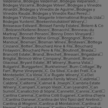
Valdelana
Bodegas Valdemar
Bodegas Valparaiso
Bodegas Vizcarra
Bodegas Volver
Bodegas y Vinedos
Alnardo
Bodegas y Vinedos de Aguirre
Bodegas y
Vinedos Rauda
Bodegas y Vinedos Raul Perez
Bodegas Y Vinedos Talagante International Brands Ltda
Bodegas Yuntero
Boekenhoutskloof Winery
Boisseaux-Estivant
Boisset Family Estates
Bolero & Co
Bolzano/Kellerei Bozen
Bonacchi
Bonneau du
Martray
Bonnet-Ponson
Bonny Doon Vineyard
Bonterra
Booster Wine Group
Borgogno
Borie-
Manoux
Bosman
Bosman Wines
Bostavan
Bottega
Cinzano
Botter
Bouchard Aine & Fils
Bouchard
Finlayson
Bouchard Pere & Fils
Boutinot
Braida
Brancott Estate
Brand
Brechet
Bressan
Brigaldara
Broglia
Bronco Wine Company
Brumont
Bruno
Giacosa
Bryant Estate
BT Winery
Buena Vista
Bulgarini
Burggarten
Burkheimer
Burn Cottage
By
Farr
Byrne Vineyards
C. Da Silva
Ca dei Frati
Ca
Montebello
Ca Viola
Ca' Rugate Winery
Ca'Del
Bosco
Caiarossa
Calabria Family Wines
Caldirola
Caldora
Caliterra
Calmel & Joseph
Cambria Estate
Winery
Campari
Campo Viejo
Can Leandro
Can
Sumoi
Canalicchio di Sopra
Canneto
Cannis
Canti
Cantina Carema
Cantina Colli Euganei
Cantina d'Isera
Cantina Danese
Cantina dei Vini Tipici dell' Aretino
Cantina di Mogoro
Cantina di Montalcino
Cantina di