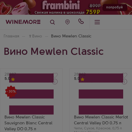
Главная
🍷
Вино
Вино Mewlen Classic
Вино Mewlen Classic
Артикул
28387
Артикул
28362
5.0
5.0
Через 1-2 дня
Через 1-2 дня
Белое Сухое Вино
Красное Сухое Вино
- 30%
Мевлен Классик
Мевлен Классик Мерло
Совиньон Блан
Производитель
Производитель
Vina Aromo
Vina Aromo
Бренд
Бренд
Mewlen Classic
Mewlen Classic
Сорт винограда
Вино Mewlen Classic
Вино Mewlen Classic Merlot
Сорт винограда
Мерло
Sauvignon Blanc Central
Central Valley DO 0.75 л
Совиньон Блан
Страна
Страна
Чили
Чили
,
Сухое
,
Красное
,
0,75 л
Valley DO 0.75 л