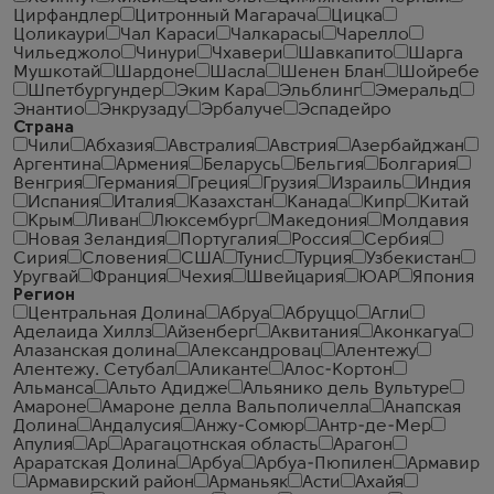
Цирфандлер
Цитронный Магарача
Цицка
Цоликаури
Чал Караси
Чалкарасы
Чарелло
Чильеджоло
Чинури
Чхавери
Шавкапито
Шарга
Мушкотай
Шардоне
Шасла
Шенен Блан
Шойребе
Шпетбургундер
Эким Кара
Эльблинг
Эмеральд
Энантио
Энкрузаду
Эрбалуче
Эспадейро
Страна
Чили
Абхазия
Австралия
Австрия
Азербайджан
Аргентина
Армения
Беларусь
Бельгия
Болгария
Венгрия
Германия
Греция
Грузия
Израиль
Индия
Испания
Италия
Казахстан
Канада
Кипр
Китай
Крым
Ливан
Люксембург
Македония
Молдавия
Новая Зеландия
Португалия
Россия
Сербия
Сирия
Словения
США
Тунис
Турция
Узбекистан
Уругвай
Франция
Чехия
Швейцария
ЮАР
Япония
Регион
Центральная Долина
Абруа
Абруццо
Агли
Аделаида Хиллз
Айзенберг
Аквитания
Аконкагуа
Алазанская долина
Александровац
Алентежу
Алентежу. Сетубал
Аликанте
Алос-Кортон
Альманса
Альто Адидже
Альянико дель Вультуре
Амароне
Амароне делла Вальполичелла
Анапская
Долина
Андалусия
Анжу-Сомюр
Антр-де-Мер
Апулия
Ар
Арагацотнская область
Арагон
Араратская Долина
Арбуа
Арбуа-Пюпилен
Армавир
Армавирский район
Арманьяк
Асти
Ахайя