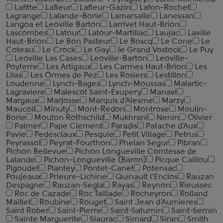
Lafitte
Lafleur
Lafleur-Gazin
Lafon-Rochet
Lagrange
Lalande-Borie
Lamarsalle
Lanessan
Langoa et Leoville Barton
Larrivet Haut-Brion
Lascombes
Latour
Latour-Martillac
Laujac
Laville
Haut-Brion
Le Bon Pasteur
Le Boscq
Le Cone
Le
Coteau
Le Crock
Le Gay
le Grand Vostock
Le Puy
Leoville Las Cases
Leoville-Barton
Leoville-
Poyferre
Les Artigaux
Les Carmes Haut-Brion
Les
Lilas
Les Ormes de Pez
Les Rosiers
Lestillon
Loudenne
Lynch-Bages
Lynch-Moussas
Malartic-
Lagraviere
Malescot Saint-Exupery
Manavi
Margaux
Marjosse
Marquis d'Alesme
Marzy
Maucoil
Minuty
Mont-Redon
Montrose
Moulin-
Borie
Mouton Rothschild
Mukhrani
Nenin
Olivier
Palmer
Pape Clement
Paradis
Patache d'Aux
Pavie
Pedesclaux
Pesquie
Petit Village
Petrus
Peyrassol
Peyrat-Fourthon
Phelan Segur
Pibran
Pichon Bellevue
Pichon Longueville Comtesse de
Lalande
Pichon-Longueville (Baron)
Picque Сaillou
Pigoudet
Plantey
Pontet-Canet
Potensac
Poujeaux
Prieure-Lichine
Quinault l’Enclos
Rauzan
Despagne
Rauzan-Segla
Rayas
Reynon
Rieussec
Roc de Cazade
Roc Taillade
Rocheyron
Rolland
Maillet
Roubine
Rouget
Saint Jean d'Aumieres
Saint Rober
Saint-Pierre
Saint-Saturnin
Saint-Sernin
Sainte Marguerite
Siaurac
Simard
Siran
Smith