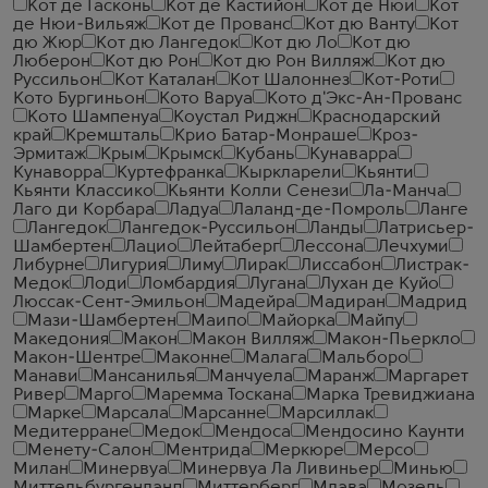
Кот де Гасконь
Кот де Кастийон
Кот де Нюи
Кот
де Нюи-Вильяж
Кот де Прованс
Кот дю Ванту
Кот
дю Жюр
Кот дю Лангедок
Кот дю Ло
Кот дю
Люберон
Кот дю Рон
Кот дю Рон Вилляж
Кот дю
Руссильон
Кот Каталан
Кот Шалоннез
Кот-Роти
Кото Бургиньон
Кото Варуа
Кото д'Экс-Ан-Прованс
Кото Шампенуа
Коустал Риджн
Краснодарский
край
Кремшталь
Крио Батар-Монраше
Кроз-
Эрмитаж
Крым
Крымск
Кубань
Кунаварра
Кунаворра
Куртефранка
Кыркларели
Кьянти
Кьянти Классико
Кьянти Колли Сенези
Ла-Манча
Лаго ди Корбара
Ладуа
Лаланд-де-Помроль
Ланге
Лангедок
Лангедок-Руссильон
Ланды
Латрисьер-
Шамбертен
Лацио
Лейтаберг
Лессона
Лечхуми
Либурне
Лигурия
Лиму
Лирак
Лиссабон
Листрак-
Медок
Лоди
Ломбардия
Лугана
Лухан де Куйо
Люссак-Сент-Эмильон
Мадейра
Мадиран
Мадрид
Мази-Шамбертен
Маипо
Майорка
Майпу
Македония
Макон
Макон Вилляж
Макон-Пьеркло
Макон-Шентре
Маконне
Малага
Мальборо
Манави
Мансанилья
Манчуела
Маранж
Маргарет
Ривер
Марго
Маремма Тоскана
Марка Тревиджиана
Марке
Марсала
Марсанне
Марсиллак
Медитерране
Медок
Мендоса
Мендосино Каунти
Менету-Салон
Ментрида
Меркюре
Мерсо
Милан
Минервуа
Минервуа Ла Ливиньер
Минью