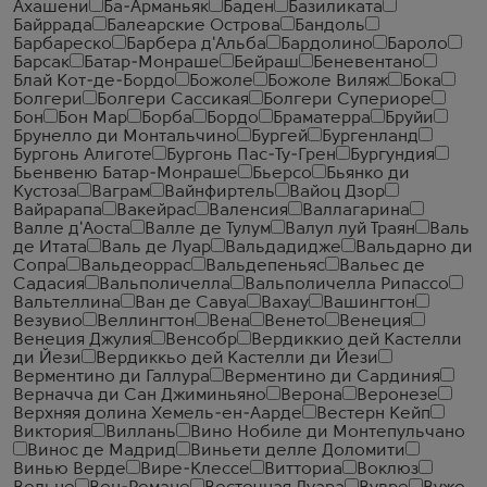
Ахашени
Ба-Арманьяк
Баден
Базиликата
Байррада
Балеарские Острова
Бандоль
Барбареско
Барбера д'Альба
Бардолино
Бароло
Барсак
Батар-Монраше
Бейраш
Беневентано
Блай Кот-де-Бордо
Божоле
Божоле Виляж
Бока
Болгери
Болгери Сассикая
Болгери Супериоре
Бон
Бон Мар
Борба
Бордо
Браматерра
Бруйи
Брунелло ди Монтальчино
Бургей
Бургенланд
Бургонь Алиготе
Бургонь Пас-Ту-Грен
Бургундия
Бьенвеню Батар-Монраше
Бьерсо
Бьянко ди
Кустоза
Ваграм
Вайнфиртель
Вайоц Дзор
Вайрарапа
Вакейрас
Валенсия
Валлагарина
Валле д'Аоста
Валле де Тулум
Валул луй Траян
Валь
де Итата
Валь де Луар
Вальдадидже
Вальдарно ди
Сопра
Вальдеоррас
Вальдепеньяс
Вальес де
Садасия
Вальполичелла
Вальполичелла Рипассо
Вальтеллина
Ван де Савуа
Вахау
Вашингтон
Везувио
Веллингтон
Вена
Венето
Венеция
Венеция Джулия
Венсобр
Вердиккио дей Кастелли
ди Йези
Вердиккьо дей Кастелли ди Йези
Верментино ди Галлура
Верментино ди Сардиния
Верначча ди Сан Джиминьяно
Верона
Веронезе
Верхняя долина Хемель-ен-Аарде
Вестерн Кейп
Виктория
Виллань
Вино Нобиле ди Монтепульчано
Винос де Мадрид
Виньети делле Доломити
Винью Верде
Вире-Клессе
Витториа
Воклюз