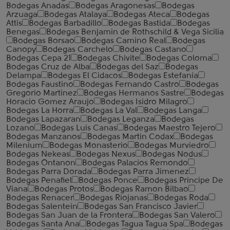
Bodegas Anadas
Bodegas Aragonesas
Bodegas
Arzuaga
Bodegas Atalaya
Bodegas Ateca
Bodegas
Attis
Bodegas Barbadillo
Bodegas Bastida
Bodegas
Benegas
Bodegas Benjamin de Rothschild & Vega Sicilia
Bodegas Borsao
Bodegas Camino Real
Bodegas
Canopy
Bodegas Carchelo
Bodegas Castano
Bodegas Cepa 21
Bodegas Chivite
Bodegas Coloma
Bodegas Cruz de Alba
Bodegas del Saz
Bodegas
Delampa
Bodegas El Cidacos
Bodegas Estefania
Bodegas Faustino
Bodegas Fernando Castro
Bodegas
Gregorio Martinez
Bodegas Hermanos Sastre
Bodegas
Horacio Gomez Araujo
Bodegas Isidro Milagro
Bodegas La Horra
Bodegas La Val
Bodegas Langa
Bodegas Lapazaran
Bodegas Leganza
Bodegas
Lozano
Bodegas Luis Canas
Bodegas Maestro Tejero
Bodegas Manzanos
Bodegas Martin Codax
Bodegas
Milenium
Bodegas Monasterio
Bodegas Murviedro
Bodegas Nekeas
Bodegas Nexus
Bodegas Nodus
Bodegas Ontanon
Bodegas Palacios Remondo
Bodegas Parra Dorada
Bodegas Parra Jimenez
Bodegas Penafiel
Bodegas Ponce
Bodegas Principe De
Viana
Bodegas Protos
Bodegas Ramon Bilbao
Bodegas Renacer
Bodegas Riojanas
Bodegas Roda
Bodegas Salentein
Bodegas San Francisco Javier
Bodegas San Juan de la Frontera
Bodegas San Valero
Bodegas Santa Ana
Bodegas Tagua Tagua Spa
Bodegas