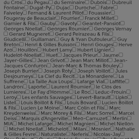
du Cros
du Pegau
du Seminaire
Dubois
Dubreuil
Fontaine
Dugat-Py
Dujac
Duroche
Fabre
Faiveley
Fernand & Laurent Pillot
Fouassier
Fougeray de Beauclair
Fourrier
Franck Millet
Garnier & Fils
Gauby
Gavoty
Geantet-Pansiot
Georges Noellat
Georges Roumier
Georges Vernay
Gerard Mugneret
Gerard Peirazeau & Fils
Giudicelli
Guillaman
Guy & Yvan Dufouleur
Guy
Breton
Henri & Gilles Buisson
Henri Gouges
Herve
Azo
Houillon
Hubert Lamy
Hubert Lignier
Hudelot-Noellat
Huet
Jacques Prieur
Jaume
Jayer-Gilles
Jean Grivot
Jean Marc Millot
Jean-
Jacques Confuron
Jean-Marc & Thomas Bouley
Joseph Burrier
Joseph Roty
Joseph Voillot
Jules
Desjourneys
La Clef du Recit
La Monardiere
La
Suffrene
La Taille Aux Loups
Lafarge Vial
Laffitte
Landron
Laporte
Laurent Roumier
le Clos des
Lumieres
Le Fay d'Homme
Le Roc
Leduc-Frouin
Leroy
Les enfants Sauvages
Levert-Barault
Lipko
Listel
Louis Boillot & Fils
Louis Bovard
Lucien Boillot
& Fils
Lucien Le Moine
Marc Colin et Fils
Marc
Kreydenweiss
Marc Morey & Fils
Marc Sorrel
Marcel
Deiss
Marquis d'Angerville
Meo-Camuzet
Merlin
MIA
Michel Lafarge
Michel Magnien
Michel Niellon
Michel Noellat
Michelot
Milan
Mosnier
Nathalie
& Gilles Fevre
Naturaliste
Neferis
Nicolas-Jay