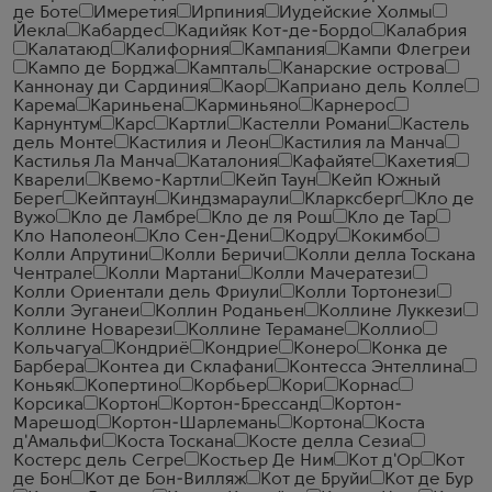
де Боте
Имеретия
Ирпиния
Иудейские Холмы
Йекла
Кабардес
Кадийяк Кот-де-Бордо
Калабрия
Калатаюд
Калифорния
Кампания
Кампи Флегреи
Кампо де Борджа
Кампталь
Канарские острова
Каннонау ди Сардиния
Каор
Каприано дель Колле
Карема
Кариньена
Карминьяно
Карнерос
Карнунтум
Карс
Картли
Кастелли Романи
Кастель
дель Монте
Кастилия и Леон
Кастилия ла Манча
Кастилья Ла Манча
Каталония
Кафайяте
Кахетия
Кварели
Квемо-Картли
Кейп Таун
Кейп Южный
Берег
Кейптаун
Киндзмараули
Кларксберг
Кло де
Вужо
Кло де Ламбре
Кло де ля Рош
Кло де Тар
Кло Наполеон
Кло Сен-Дени
Кодру
Кокимбо
Колли Апрутини
Колли Беричи
Колли делла Тоскана
Чентрале
Колли Мартани
Колли Мачератези
Колли Ориентали дель Фриули
Колли Тортонези
Колли Эуганеи
Коллин Роданьен
Коллине Луккези
Коллине Новарези
Коллине Терамане
Коллио
Кольчагуа
Кондриё
Кондрие
Конеро
Конка де
Барбера
Контеа ди Склафани
Контесса Энтеллина
Коньяк
Копертино
Корбьер
Кори
Корнас
Корсика
Кортон
Кортон-Брессанд
Кортон-
Марешод
Кортон-Шарлемань
Кортона
Коста
д'Амальфи
Коста Тоскана
Косте делла Сезиа
Костерс дель Сегре
Костьер Де Ним
Кот д'Ор
Кот
де Бон
Кот де Бон-Вилляж
Кот де Бруйи
Кот де Бур