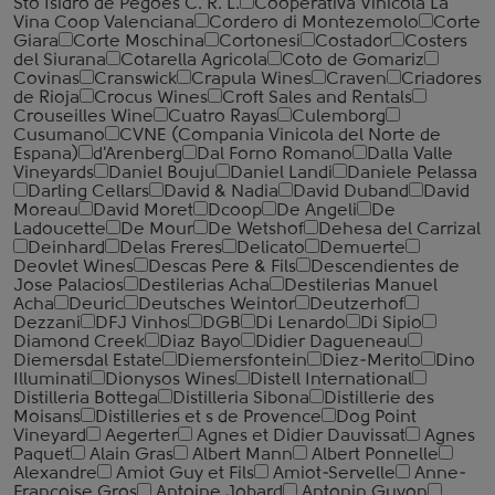
Sto Isidro de Pegoes C. R. L.
Cooperativa Vinicola La
Vina Coop Valenciana
Cordero di Montezemolo
Corte
Giara
Corte Moschina
Cortonesi
Costador
Costers
del Siurana
Cotarella Agricola
Coto de Gomariz
Covinas
Cranswick
Crapula Wines
Craven
Criadores
de Rioja
Crocus Wines
Croft Sales and Rentals
Crouseilles Wine
Cuatro Rayas
Culemborg
Cusumano
CVNE (Compania Vinicola del Norte de
Espana)
d'Arenberg
Dal Forno Romano
Dalla Valle
Vineyards
Daniel Bouju
Daniel Landi
Daniele Pelassa
Darling Cellars
David & Nadia
David Duband
David
Moreau
David Moret
Dcoop
De Angeli
De
Ladoucette
De Mour
De Wetshof
Dehesa del Carrizal
Deinhard
Delas Freres
Delicato
Demuerte
Deovlet Wines
Descas Pere & Fils
Descendientes de
Jose Palacios
Destilerias Acha
Destilerias Manuel
Acha
Deuric
Deutsches Weintor
Deutzerhof
Dezzani
DFJ Vinhos
DGB
Di Lenardo
Di Sipio
Diamond Creek
Diaz Bayo
Didier Dagueneau
Diemersdal Estate
Diemersfontein
Diez-Merito
Dino
Illuminati
Dionysos Wines
Distell International
Distilleria Bottega
Distilleria Sibona
Distillerie des
Moisans
Distilleries et s de Provence
Dog Point
Vineyard
Aegerter
Agnes et Didier Dauvissat
Agnes
Paquet
Alain Gras
Albert Mann
Albert Ponnelle
Alexandre
Amiot Guy et Fils
Amiot-Servelle
Anne-
Francoise Gros
Antoine Jobard
Antonin Guyon