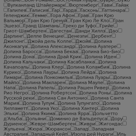
Вольне
Вон-Романе
Восточная Луара
Вувре
Вужо
Вулканланд Штайермарк
Вюртемберг
Гави
Гайак
Галилея
Галисия
Гар
Гарда
Гасконь
Гаттинара
Геленджик
Гемме
Гора Афон
Грав
Гран Крю
Вальмюр
Гран Крю Гренуй
Гран Крю Ле Кло
Гран
Эшезо
Гранд Шампань
Греко ди Туфо
Грийе
Гриот-Шамбертен
Дагестан
Данди Хиллз
Дао
Дарлинг
Делле Венецие
Денезли
Дербент
Джилонг
Джойа дель Колле
Джойя
Долина
Аконкагуа
Долина Александр
Долина Ауатере
Долина Баросса
Долина Бекаа
Долина Био-Био
Долина Дона
Долина Драй Крик
Долина Иден
Долина Кальчаки
Долина Касабланка
Долина
Качапоаль
Долина Клер
Долина Коламбия
Долина
Курико
Долина Лауры
Долина Лейда
Долина
Лимари
Долина Лонкомилья
Долина Луары
Долина
Майпо
Долина Макларен
Долина Мауле
Долина
Напа
Долина Рапель
Долина Рашен Ривер
Долина
Рио Негро
Долина Робертсон
Долина Роны
Долина
Русской реки
Долина Сан Антонио
Долина Санта
Мария
Долина Тулум
Долина Тупунгато
Долина
Уилламетт
Долина Уко
Долина Хантер
Долина
Эльки
Долина Якима
Долина Ярра
Дольчетто
д'Альба
Дольяни
Доминио де Вальдепуса
Дору
Дуриенсе
Жевре-Шамбертен
Живри
Жигондас
Жульена
Жюра
Жюрансон
Запад
Западная
Австралия
Западный Кейп
Изола дей Нураги
Иль