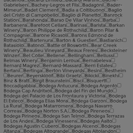
Bacalhoa
Bacardi Limited
Bacardi Martini
Bache-
Gabrielsen
Bachey-Legros et Fils
Badagoni
Bader-
Mimeur
Badet Clement
Badia a Coltibuono
Baglio
del Cristo di Campobello
Baglio di Pianetto
Banrock
Station
Barahonda
Barao De Vilar Vinhos
Barba
Barbanera
Barefoot Cellars
Barinas
Barista
Barkan
Winery
Baron Philippe de Rothschild
Baron Pilar &
Compagnie
Barone Ricasoli
Barons Edmond de
Rothschild
Bartenura
Barton & Guestier
Bastianich
Batasiolo
Batono
Battle of Bosworth
Bear Creek
Winery
Beaulieu Vineyard
Beaux Freres
Becksteiner
Winzer
Bel Colle
Bellene
Bellingham
Bellussi
Belmas Winery
Benjamin Leroux
Bernabeleva
Bernard Magrez
Bernard-Massard
Berri Estates
Bertani
Bertinga
Berton Vineyards
Besini
Bestheim
Beurer
Beyerskloof
Bibi Graetz
Bikicki
Binekhi
Binz & Bratt
Birgit Braunstein
Bisci
Bisquertt
Boccadigabbia
Bodega Antucura
Bodega Argento
Bodega Cap Andritxol
Bodega del Fin del Mundo
Bodega del Palacio de Los Frontaura y Victoria
Bodega
El Esteco
Bodega Elias Mora
Bodega Garzon
Bodega
La Rural
Bodega Matarromera
Bodega Navarro
Correas
Bodega Norton S.A.
Bodega Pireneos
Bodega Pirineos
Bodega San Telmo
Bodega Terrazas
de Los Andes
Bodega Vinessens
Bodegas Aalto
Bodegas Agustin Cubero
Bodegas Alceno
Bodegas
Altanza
Bodegas Altogrande
Bodegas Altolandon