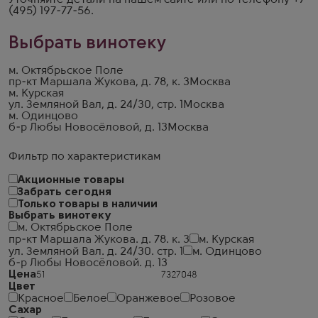
Уточняйте детали на
нашем сайте
или по телефону
+7
(495) 197-77-56
.
Выбрать винотеку
м. Октябрьское Поле
пр-кт Маршала Жукова, д. 78, к. 3
Москва
м. Курская
ул. Земляной Вал, д. 24/30, стр. 1
Москва
м. Одинцово
б-р Любы Новосёловой, д. 13
Москва
Фильтр по характеристикам
Акционные товары
Забрать сегодня
Только товары в наличии
Выбрать винотеку
м. Октябрьское Поле
пр-кт Маршала Жукова. д. 78. к. 3
м. Курская
ул. Земляной Вал. д. 24/30. стр. 1
м. Одинцово
б-р Любы Новосёловой. д. 13
Цена
Цвет
Красное
Белое
Оранжевое
Розовое
Сахар