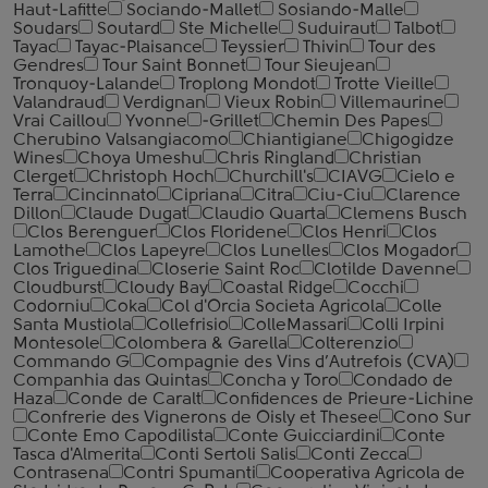
Haut-Lafitte
Sociando-Mallet
Sosiando-Malle
Soudars
Soutard
Ste Michelle
Suduiraut
Talbot
Tayac
Tayac-Plaisance
Teyssier
Thivin
Tour des
Gendres
Tour Saint Bonnet
Tour Sieujean
Tronquoy-Lalande
Troplong Mondot
Trotte Vieille
Valandraud
Verdignan
Vieux Robin
Villemaurine
Vrai Caillou
Yvonne
-Grillet
Chemin Des Papes
Cherubino Valsangiacomo
Chiantigiane
Chigogidze
Wines
Choya Umeshu
Chris Ringland
Christian
Clerget
Christoph Hoch
Churchill's
CIAVG
Cielo e
Terra
Cincinnato
Cipriana
Citra
Ciu-Ciu
Clarence
Dillon
Claude Dugat
Claudio Quarta
Clemens Busch
Clos Berenguer
Clos Floridene
Clos Henri
Clos
Lamothe
Clos Lapeyre
Clos Lunelles
Clos Mogador
Clos Triguedina
Closerie Saint Roc
Clotilde Davenne
Cloudburst
Cloudy Bay
Coastal Ridge
Cocchi
Codorniu
Coka
Col d'Orcia Societa Agricola
Colle
Santa Mustiola
Collefrisio
ColleMassari
Colli Irpini
Montesole
Colombera & Garella
Colterenzio
Commando G
Compagnie des Vins d’Autrefois (CVA)
Companhia das Quintas
Concha y Toro
Condado de
Haza
Conde de Caralt
Confidences de Prieure-Lichine
Confrerie des Vignerons de Oisly et Thesee
Cono Sur
Conte Emo Capodilista
Conte Guicciardini
Conte
Tasca d'Almerita
Conti Sertoli Salis
Conti Zecca
Contrasena
Contri Spumanti
Cooperativa Agricola de