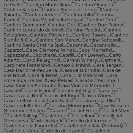
Negrar
Cantina di Soave
Cantina Diomede
Cantina
Le Gatte
Cantina Montelliana
Cantina Orsogna
Cantina Sangro
Cantina Sociale di Trento
Cantina
Spinetta
Cantina Terlano
Cantina Tollo
Cantina
Tramin
Cantina Valpolicella Negrar
Cantine Ceci
Cantine Damilano
Cantine Dei
Cantine Due Palme
Cantine Leonardo da Vinci
Cantine Paolini
Cantine
Pellegrino
Cantine Pirovano
Cantine Rasore
Cantine
Riunite & Civ
Cantine San Marco
Cantine Settesoli
Cantinе Santa Cristina Spa
Capanna
Capannelle
Caparzo
Cape Diamond Wines
Cape Mentelle
Capezzana
Capichera
Caprili
Carl Loewen
Carlo
Alberto
Carlo Pellegrino
Carmel Winery
Carmen
Carpineta Fontalpino
Caruso & Minini
Casa Berger
Casa Da Fonte Pequena
Casa de la Ermita
Casa de
Vila Nova
Casa di Terra
Casa E. di Mirafiore
Casa
Ermelinda Freitas
Casa Relvas
Casa Santos Lima
Casa Vinicola Antonutti
Casa Vinicola Morando
Casadei
Casal Branco
Casale del Giglio
Casama
Casanova di Neri
Casas del Toqui
Casca Wines
Cascina Bruciata di Carlo Balbo
Cascina degli Ulivi
Cascina delle Rose
Cascina Monsignore
Case Basse di
Gianfranco Soldera
Casere
Castel Freres
Castel Mimi
Castel Sallegg
Castelfeder
Castellani
Castelli del
Grevepesa
Castello Banfi
Castello del Terriccio
Castello della Paneretta
Castello della Sala (Antinori)
Castello di Ama
Castello di Lozzolo
Castello di