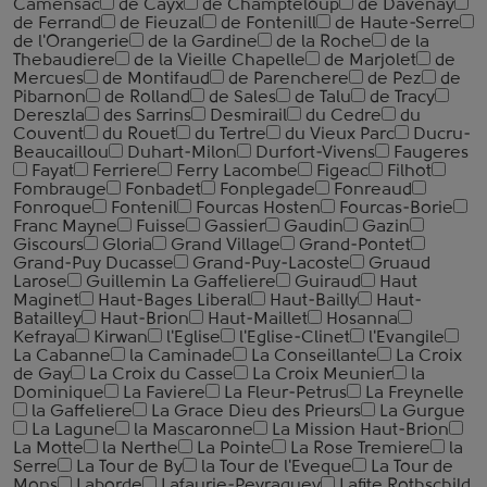
Camensac
de Cayx
de Champteloup
de Davenay
de Ferrand
de Fieuzal
de Fontenill
de Haute-Serre
de l'Orangerie
de la Gardine
de la Roche
de la
Thebaudiere
de la Vieille Chapelle
de Marjolet
de
Mercues
de Montifaud
de Parenchere
de Pez
de
Pibarnon
de Rolland
de Sales
de Talu
de Tracy
Dereszla
des Sarrins
Desmirail
du Cedre
du
Couvent
du Rouet
du Tertre
du Vieux Parc
Ducru-
Beaucaillou
Duhart-Milon
Durfort-Vivens
Faugeres
Fayat
Ferriere
Ferry Lacombe
Figeac
Filhot
Fombrauge
Fonbadet
Fonplegade
Fonreaud
Fonroque
Fontenil
Fourcas Hosten
Fourcas-Borie
Franc Mayne
Fuisse
Gassier
Gaudin
Gazin
Giscours
Gloria
Grand Village
Grand-Pontet
Grand-Puy Ducasse
Grand-Puy-Lacoste
Gruaud
Larose
Guillemin La Gaffeliere
Guiraud
Haut
Maginet
Haut-Bages Liberal
Haut-Bailly
Haut-
Batailley
Haut-Brion
Haut-Maillet
Hosanna
Kefraya
Kirwan
l'Eglise
l'Eglise-Clinet
l'Evangile
La Cabanne
la Caminade
La Conseillante
La Croix
de Gay
La Croix du Casse
La Croix Meunier
la
Dominique
La Faviere
La Fleur-Petrus
La Freynelle
la Gaffeliere
La Grace Dieu des Prieurs
La Gurgue
La Lagune
la Mascaronne
La Mission Haut-Brion
La Motte
la Nerthe
La Pointe
La Rose Tremiere
la
Serre
La Tour de By
la Tour de l'Eveque
La Tour de
Mons
Laborde
Lafaurie-Peyraguey
Lafite Rothschild