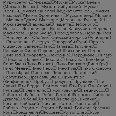
Муджуретули
Мурведр
Мускат
Мускат Белый
(Москато Бьянко)
Мускат Гамбургский
Мускат
Желтый
Мускат Канелли
Мускат Оттонель
Мускат
Розовый
Мускат Фронтиньян
Мускателлер
Мцване
Мюллер Тургау
Мюскаде (Мелонь де Бургонь)
Мюскадель
Нариндже
Нашетта
Неббиоло
Негретт
Негроамаро
Нерелло Каппуччио
Нерелло
Маскалезе
Неро Буоно
Неро д'Авола
Неро ди Троя
Ниеллучио
Обайде
Одесский черный (Алиберне)
Оджалеши
Оксеруа
Ондарраби Сури
Ортега
Оцханури Сапере
Паис
Палава
Паломино
Паломино Фино
Парельяда
Пассерина
Педро
Хименес
Пекорелла
Пекорино
Перриконе
Пигато
Пикаполь Бланко
Пиколит
Пикпуль
Пино Беро
Пино Блан (Пино Бьянко)
Пино Гриджио (Пино Гри)
Пино Менье
Пино Неро
Пино Нуар
Пино Оксерруа
Пино Фран
Пинотаж
Пиньоло
Платовский
Португизер
Пренсаль Блан
Примитиво
(Зинфандель)
Пробус
Прокупац
Пруньоло
Пти
Арвин
Пти Вердо
Пти Мансан
Пти Руж
Пти Сира
Пульсар
Пуньителло
Пухляковский
Пьедироссо
Рабигато
Рабозо
Ребо
Регент
Рефоско
Риболла
Джалла
Рибона
Риполи
Рисланер
Рислинг
Рислинг Рейнский
Рислинг Ротер
Ркацители
Робола
Родитис
Родитис Белый
Родитис Красный
Роль
Рондинелла
Россезе
Ротгипфлер
Руби