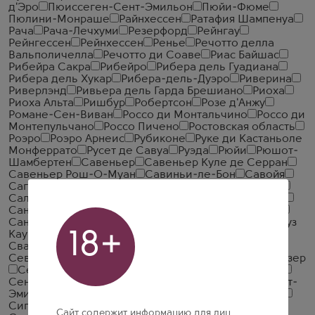
д'Эро
Пюиссеген-Сент-Эмильон
Пюйи-Фюме
Пюлини-Монраше
Райнхессен
Ратафия Шампенуа
Рача
Рача-Лечхуми
Резерфорд
Рейнгау
Рейнгессен
Рейнхессен
Ренье
Речотто делла
Вальполичелла
Речотто ди Соаве
Риас Байшас
Рибейра Сакра
Рибейро
Рибера дель Гуадиана
Рибера дель Хукар
Рибера-дель-Дуэро
Риверина
Риверлэнд
Ривьера дель Гарда Брешиано
Риоха
Риоха Альта
Ришбур
Робертсон
Розе д'Анжу
Романе-Сен-Виван
Россо ди Монтальчино
Россо ди
Монтепульчано
Россо Пичено
Ростовская область
Роэро
Роэро Арнеис
Рубиконе
Руке ди Кастаньоле
Монферрато
Русет де Савуа
Руэда
Рюйи
Рюшот-
Шамбертен
Савеньер
Савеньер Куле де Серран
Савеньер Рош-О-Муан
Савиньи-ле-Бон
Савойя
Сагрантино ди Монтефалько
Сакраменто Каунти
Саленто
Саличе Салентино
Сальта
Самегрело
Сан Антонио
Сан-Хуан
Санджовезе ди Романья
Саннио
Сансер
Санта Барбара Каунти
Санта Круз
18+
Каунти
Санта Рита Хиллз
Сантене
Сардиния
Свартланд
Свартленд
Свортленд
Себино
Севастополь
Северный Остров
Сен Гилем ле Дезер
Сен-Бри
Сен-Веран
Сен-Жозеф
Сен-Жульен
Сен-Ромен
Сенной
Сент-Амур
Сент-Обен
Сент-
Эмилион
Сент-Эстеф
Сентраль Велли
Сетубал
Сигал
Сите де Каркасон
Сицилия
Соаве
Сайт содержит информацию для лиц