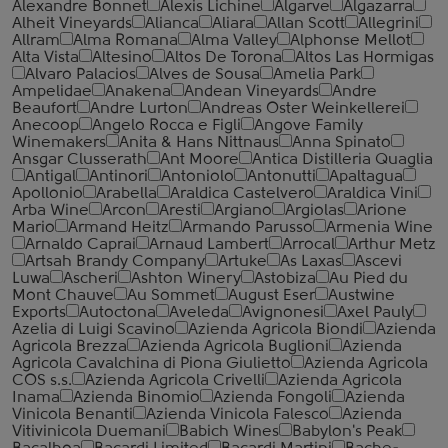
Alexandre Bonnet
Alexis Lichine
Algarve
Algazarra
Alheit Vineyards
Alianca
Aliara
Allan Scott
Allegrini
Allram
Alma Romana
Alma Valley
Alphonse Mellot
Alta Vista
Altesino
Altos De Torona
Altos Las Hormigas
Alvaro Palacios
Alves de Sousa
Amelia Park
Ampelidae
Anakena
Andean Vineyards
Andre
Beaufort
Andre Lurton
Andreas Oster Weinkellerei
Anecoop
Angelo Rocca е Figli
Angove Family
Winemakers
Anita & Hans Nittnaus
Anna Spinato
Ansgar Clusserath
Ant Moore
Antica Distilleria Quaglia
Antigal
Antinori
Antoniolo
Antonutti
Apaltagua
Apollonio
Arabella
Araldica Castelvero
Araldica Vini
Arba Wine
Arcon
Aresti
Argiano
Argiolas
Arione
Mario
Armand Heitz
Armando Parusso
Armenia Wine
Arnaldo Caprai
Arnaud Lambert
Arrocal
Arthur Metz
Artsah Brandy Company
Artuke
As Laxas
Ascevi
Luwa
Ascheri
Ashton Winery
Astobiza
Au Pied du
Mont Chauve
Au Sommet
August Eser
Austwine
Exports
Autoctona
Aveleda
Avignonesi
Axel Pauly
Azelia di Luigi Scavino
Azienda Agricola Biondi
Azienda
Agricola Brezza
Azienda Agricola Buglioni
Azienda
Agricola Cavalchina di Piona Giulietto
Azienda Agricola
COS s.s.
Azienda Agricola Crivelli
Azienda Agricola
Inama
Azienda Binomio
Azienda Fongoli
Azienda
Vinicola Benanti
Azienda Vinicola Falesco
Azienda
Vitivinicola Duemani
Babich Wines
Babylon's Peak