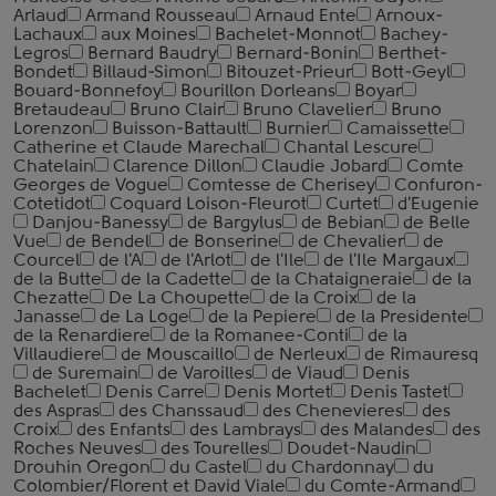
Arlaud
Armand Rousseau
Arnaud Ente
Arnoux-
Lachaux
aux Moines
Bachelet-Monnot
Bachey-
Legros
Bernard Baudry
Bernard-Bonin
Berthet-
Bondet
Billaud-Simon
Bitouzet-Prieur
Bott-Geyl
Bouard-Bonnefoy
Bourillon Dorleans
Boyar
Bretaudeau
Bruno Clair
Bruno Clavelier
Bruno
Lorenzon
Buisson-Battault
Burnier
Camaissette
Catherine et Claude Marechal
Chantal Lescure
Chatelain
Clarence Dillon
Claudie Jobard
Comte
Georges de Vogue
Comtesse de Cherisey
Confuron-
Cotetidot
Coquard Loison-Fleurot
Curtet
d'Eugenie
Danjou-Banessy
de Bargylus
de Bebian
de Belle
Vue
de Bendel
de Bonserine
de Chevalier
de
Courcel
de l'A
de l'Arlot
de l'Ile
de l'Ile Margaux
de la Butte
de la Cadette
de la Chataigneraie
de la
Chezatte
De La Choupette
de la Croix
de la
Janasse
de La Loge
de la Pepiere
de la Presidente
de la Renardiere
de la Romanee-Conti
de la
Villaudiere
de Mouscaillo
de Nerleux
de Rimauresq
de Suremain
de Varoilles
de Viaud
Denis
Bachelet
Denis Carre
Denis Mortet
Denis Tastet
des Aspras
des Chanssaud
des Chenevieres
des
Croix
des Enfants
des Lambrays
des Malandes
des
Roches Neuves
des Tourelles
Doudet-Naudin
Drouhin Oregon
du Castel
du Chardonnay
du
Colombier/Florent et David Viale
du Comte-Armand