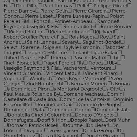
Olga Raffault
Oudin
Patrick Baudouin
Paul Pernot &
Fils
Paul Pillot
Paul Thomas
Pelle
Philippe Girard
Pierre Damoy
Pierre Gelin
Pierre Girardin
Pierre
Gonon
Pierre Labet
Pierre Luneau-Papin
Poisot
Pere et Fils
Ponsot
Potinet-Ampeau
Ramonet
Raymond Usseglio & Fils
Reine Juliette
Rene Bouvier
Richard Rottiers
Riefle-Landmann
Rijckaert
Robert Groffier Pere et Fils
Rois Mages
Roy
Saint
Andrieu
Saint-Lannes
Savary
Seguinot-Bordet
Select
Serene
Sigalas
Sylvie Esmonin
Tabordet
Tariquet
Taupenot-Merme
Thibault Liger-Belair
Thibert Pere et Fils
Thierry et Pascale Matrot
Thill
Tinel-Blondelet
Trapet Pere et Fils
Tropez
Uby
Usseglio Raymond & Fils
Vacheron
Ventoura
Vincent Girardin
Vincent Latour
Vincent Pinard
Vrignaud
Weinbach
Yves Boyer-Martenot
Yvon
Clerget
Zind-Humbrecht
s Bernard Moueix
s Bunan
s Dominique Piron
s Montariol Degroote
s Ott*
s
Paul Mas
s Rollan de By
Domane Wachau
Domini
Castellare di Castellina
Domini de la Cartoixa
Dominio
Basconcillos
Dominio de Cair
Dominio de Pingus
Dominio del Plata
Dominique Cornin
Dominus Estate
Donatella Cinelli Colombini
Donato D'Angelo
Donnafugata
Dopff & Irion
Doppio Passo
Dorli Muhr
Dornach Patrick Uccelli
Dourthe
Dr. Lieser
Dr.
Loosen
Drappier
Dreissigacker
Driada Group
Du
Grand Bourry
Duca di Salaparuta
Ducato Grazioli