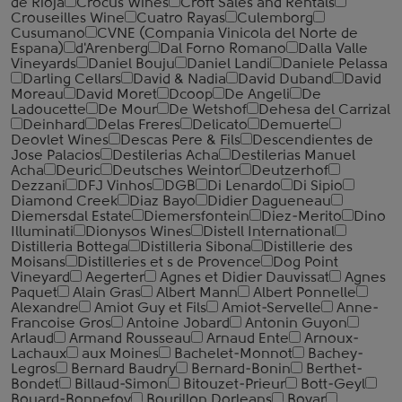
de Rioja
Crocus Wines
Croft Sales and Rentals
Crouseilles Wine
Cuatro Rayas
Culemborg
Cusumano
CVNE (Compania Vinicola del Norte de
Espana)
d'Arenberg
Dal Forno Romano
Dalla Valle
Vineyards
Daniel Bouju
Daniel Landi
Daniele Pelassa
Darling Cellars
David & Nadia
David Duband
David
Moreau
David Moret
Dcoop
De Angeli
De
Ladoucette
De Mour
De Wetshof
Dehesa del Carrizal
Deinhard
Delas Freres
Delicato
Demuerte
Deovlet Wines
Descas Pere & Fils
Descendientes de
Jose Palacios
Destilerias Acha
Destilerias Manuel
Acha
Deuric
Deutsches Weintor
Deutzerhof
Dezzani
DFJ Vinhos
DGB
Di Lenardo
Di Sipio
Diamond Creek
Diaz Bayo
Didier Dagueneau
Diemersdal Estate
Diemersfontein
Diez-Merito
Dino
Illuminati
Dionysos Wines
Distell International
Distilleria Bottega
Distilleria Sibona
Distillerie des
Moisans
Distilleries et s de Provence
Dog Point
Vineyard
Aegerter
Agnes et Didier Dauvissat
Agnes
Paquet
Alain Gras
Albert Mann
Albert Ponnelle
Alexandre
Amiot Guy et Fils
Amiot-Servelle
Anne-
Francoise Gros
Antoine Jobard
Antonin Guyon
Arlaud
Armand Rousseau
Arnaud Ente
Arnoux-
Lachaux
aux Moines
Bachelet-Monnot
Bachey-
Legros
Bernard Baudry
Bernard-Bonin
Berthet-
Bondet
Billaud-Simon
Bitouzet-Prieur
Bott-Geyl
Bouard-Bonnefoy
Bourillon Dorleans
Boyar