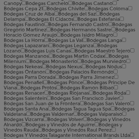
Canopy
Bodegas Carchelo
Bodegas Castano
Bodegas Cepa 21
Bodegas Chivite
Bodegas Coloma
Bodegas Cruz de Alba
Bodegas del Saz
Bodegas
Delampa
Bodegas El Cidacos
Bodegas Estefania
Bodegas Faustino
Bodegas Fernando Castro
Bodegas
Gregorio Martinez
Bodegas Hermanos Sastre
Bodegas
Horacio Gomez Araujo
Bodegas Isidro Milagro
Bodegas La Horra
Bodegas La Val
Bodegas Langa
Bodegas Lapazaran
Bodegas Leganza
Bodegas
Lozano
Bodegas Luis Canas
Bodegas Maestro Tejero
Bodegas Manzanos
Bodegas Martin Codax
Bodegas
Milenium
Bodegas Monasterio
Bodegas Murviedro
Bodegas Nekeas
Bodegas Nexus
Bodegas Nodus
Bodegas Ontanon
Bodegas Palacios Remondo
Bodegas Parra Dorada
Bodegas Parra Jimenez
Bodegas Penafiel
Bodegas Ponce
Bodegas Principe De
Viana
Bodegas Protos
Bodegas Ramon Bilbao
Bodegas Renacer
Bodegas Riojanas
Bodegas Roda
Bodegas Salentein
Bodegas San Francisco Javier
Bodegas San Juan de la Frontera
Bodegas San Valero
Bodegas Santa Ana
Bodegas Tagua Tagua Spa
Bodegas
Valdelana
Bodegas Valdemar
Bodegas Valparaiso
Bodegas Vizcarra
Bodegas Volver
Bodegas y Vinedos
Alnardo
Bodegas y Vinedos de Aguirre
Bodegas y
Vinedos Rauda
Bodegas y Vinedos Raul Perez
Bodegas Y Vinedos Talagante International Brands Ltda