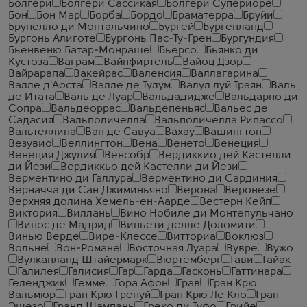
Болгери
Болгери Сассикая
Болгери Супериоре
Бон
Бон Мар
Борба
Бордо
Браматерра
Бруйи
Брунелло ди Монтальчино
Бургей
Бургенланд
Бургонь Алиготе
Бургонь Пас-Ту-Грен
Бургундия
Бьенвеню Батар-Монраше
Бьерсо
Бьянко ди
Кустоза
Ваграм
Вайнфиртель
Вайоц Дзор
Вайрарапа
Вакейрас
Валенсия
Валлагарина
Валле д'Аоста
Валле де Тулум
Валул луй Траян
Валь
де Итата
Валь де Луар
Вальдадидже
Вальдарно ди
Сопра
Вальдеоррас
Вальдепеньяс
Вальес де
Садасия
Вальполичелла
Вальполичелла Рипассо
Вальтеллина
Ван де Савуа
Вахау
Вашингтон
Везувио
Веллингтон
Вена
Венето
Венеция
Венеция Джулия
Венсобр
Вердиккио дей Кастелли
ди Йези
Вердиккьо дей Кастелли ди Йези
Верментино ди Галлура
Верментино ди Сардиния
Верначча ди Сан Джиминьяно
Верона
Веронезе
Верхняя долина Хемель-ен-Аарде
Вестерн Кейп
Виктория
Виллань
Вино Нобиле ди Монтепульчано
Винос де Мадрид
Виньети делле Доломити
Винью Верде
Вире-Клессе
Витториа
Воклюз
Вольне
Вон-Романе
Восточная Луара
Вувре
Вужо
Вулканланд Штайермарк
Вюртемберг
Гави
Гайак
Галилея
Галисия
Гар
Гарда
Гасконь
Гаттинара
Геленджик
Гемме
Гора Афон
Грав
Гран Крю
Вальмюр
Гран Крю Гренуй
Гран Крю Ле Кло
Гран