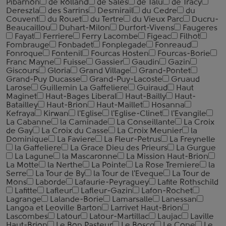
Pibarnon
de Rolland
de Sales
de Talu
de Tracy
Dereszla
des Sarrins
Desmirail
du Cedre
du
Couvent
du Rouet
du Tertre
du Vieux Parc
Ducru-
Beaucaillou
Duhart-Milon
Durfort-Vivens
Faugeres
Fayat
Ferriere
Ferry Lacombe
Figeac
Filhot
Fombrauge
Fonbadet
Fonplegade
Fonreaud
Fonroque
Fontenil
Fourcas Hosten
Fourcas-Borie
Franc Mayne
Fuisse
Gassier
Gaudin
Gazin
Giscours
Gloria
Grand Village
Grand-Pontet
Grand-Puy Ducasse
Grand-Puy-Lacoste
Gruaud
Larose
Guillemin La Gaffeliere
Guiraud
Haut
Maginet
Haut-Bages Liberal
Haut-Bailly
Haut-
Batailley
Haut-Brion
Haut-Maillet
Hosanna
Kefraya
Kirwan
l'Eglise
l'Eglise-Clinet
l'Evangile
La Cabanne
la Caminade
La Conseillante
La Croix
de Gay
La Croix du Casse
La Croix Meunier
la
Dominique
La Faviere
La Fleur-Petrus
La Freynelle
la Gaffeliere
La Grace Dieu des Prieurs
La Gurgue
La Lagune
la Mascaronne
La Mission Haut-Brion
La Motte
la Nerthe
La Pointe
La Rose Tremiere
la
Serre
La Tour de By
la Tour de l'Eveque
La Tour de
Mons
Laborde
Lafaurie-Peyraguey
Lafite Rothschild
Lafitte
Lafleur
Lafleur-Gazin
Lafon-Rochet
Lagrange
Lalande-Borie
Lamarsalle
Lanessan
Langoa et Leoville Barton
Larrivet Haut-Brion
Lascombes
Latour
Latour-Martillac
Laujac
Laville
Haut-Brion
Le Bon Pasteur
Le Boscq
Le Cone
Le