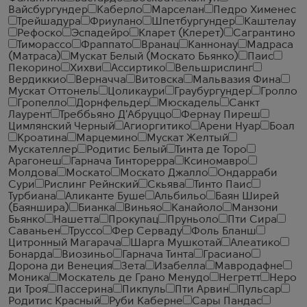
Вайсбургундер
Каберло
Марселан
Педро Хименес
Трейшадура
Фриулано
Шпетбургундер
Каштелау
Рефоско
Эспадейро
Кларет (Клерет)
Сагрантино
Тиморассо
Фраппато
Вранац
Каннонау
Мадраса
(Матраса)
Мускат Белый (Москато Бьянко)
Паис
Пекорино
Хихви
Ассиртико
Вельшрислинг
Вердиккио
Верначча
Витовска
Мальвазия Фина
Мускат Оттонель
Цоликаури
Граубургундер
Гролло
Гропелло
Дорнфельдер
Мюскадель
Санкт
Лаурент
Треббьяно Д'Абруццо
Фернау Пиреш
Цимлянский Черный
Агиоргитико
Арени Нуар
Боал
Кроатина
Марцемино
Мускат Желтый
Мускателлер
Родитис Белый
Тинта де Торо
Арагонеш
Гарнача Тинторерра
Ксиномавро
Молдова
Москато
Москато Джалло
Ондарраби
Сури
Рислинг Рейнский
Скьява
Тинто Паис
Турбиана
Аликанте Буше
Альбильо
Баян Ширей
(Баяншира)
Бианка
Виньяо
Канайоло
Манзони
Бьянко
Нашетта
Прокупац
Пруньоло
Пти Сира
Саваньен
Труссо
Фер Серваду
Фоль Бланш
Цитронный Магарача
Шарга Мушкотай
Алеатико
Бонарда
Виозиньо
Гарнача Тинта
Грасиано
Дорона ди Венеция
Зета
Изабелла
Мавродафне
Моника
Москатель де Грано Менудо
Негретт
Неро
ди Троя
Пассерина
Пикпуль
Пти Арвин
Пульсар
Родитис Красный
Руби Каберне
Сары Пандас