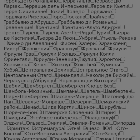
Терольдего Ротальяно
Терра Альта
Террасс дю
Ларзак
Террацце дель Имперьезе
Терре ди Кьети
Терре Сичилиане
Токай
Толедо
Торджано
Торджано Ризерва
Торо
Тоскана
Трайгуен
Треббьяно д'Абруццо
Треббьяно ди Романья
Тревенецие
Трентино
Трентино-Альто Адидже
Тренто
Турень
Турень Азе-Ле-Ридо
Турин
Тьерра
де Кастилия
Тьерра Де Леон
Умбрия
Утьель-Рекена
Фиано ди Авеллино
Фисен
Флери
Франкленд
Ривер
Франкония
Франшхук
Фраскати
Фриули
Фриули Грав
Фриули Исонцо
Фриули Колли
Ориентали
Фриули-Венеция-Джулия
Фронтон
Хванчкара
Херес
Хиткоут
Хокс Бей
Хумилья
Хэбэй
Центральная Долина
Центральное Отаго
Центральный Отаго
Цинандали
Чаколи де Бискайа
Черасуоло д'Абруццо
Черасуоло ди Витториа
Шабли
Шамбертен
Шамбертен Кло де Без
Шамболь-Мюзиньи
Шампань
Шапель-Шамбертен
Шарм-Шамбертен
Шассань-Монраше
Шатонеф дю
Пап
Шевалье-Монраше
Шеверни
Шемахинский
район
Шенас
Шида Картли
Шинон
Ширубль
Шоре-ле-Бон
Штайерска Словения
Штирия
Шумадия
Эгейское побережье
Эландсклуф
Элджин
Эльзас
Эмилия
Эмилия-Романья
Эмпорда
Эрмитаж
Эстремадура
Этна
Эшезо
Юг
Юго-
Восток
Юго-Восточная Австралия
Юго-Запад
Южная Австралия
Южная Моравия
Южная Штирия