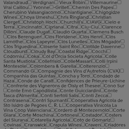
Valandraud
Verdignan
Vieux Robin
Villemaurine
Vrai Caillou
Yvonne
-Grillet
Chemin Des Papes
Cherubino Valsangiacomo
Chiantigiane
Chigogidze
Wines
Choya Umeshu
Chris Ringland
Christian
Clerget
Christoph Hoch
Churchill's
CIAVG
Cielo e
Terra
Cincinnato
Cipriana
Citra
Ciu-Ciu
Clarence
Dillon
Claude Dugat
Claudio Quarta
Clemens Busch
Clos Berenguer
Clos Floridene
Clos Henri
Clos
Lamothe
Clos Lapeyre
Clos Lunelles
Clos Mogador
Clos Triguedina
Closerie Saint Roc
Clotilde Davenne
Cloudburst
Cloudy Bay
Coastal Ridge
Cocchi
Codorniu
Coka
Col d'Orcia Societa Agricola
Colle
Santa Mustiola
Collefrisio
ColleMassari
Colli Irpini
Montesole
Colombera & Garella
Colterenzio
Commando G
Compagnie des Vins d’Autrefois (CVA)
Companhia das Quintas
Concha y Toro
Condado de
Haza
Conde de Caralt
Confidences de Prieure-Lichine
Confrerie des Vignerons de Oisly et Thesee
Cono Sur
Conte Emo Capodilista
Conte Guicciardini
Conte
Tasca d'Almerita
Conti Sertoli Salis
Conti Zecca
Contrasena
Contri Spumanti
Cooperativa Agricola de
Sto Isidro de Pegoes C. R. L.
Cooperativa Vinicola La
Vina Coop Valenciana
Cordero di Montezemolo
Corte
Giara
Corte Moschina
Cortonesi
Costador
Costers
del Siurana
Cotarella Agricola
Coto de Gomariz
Covinas
Cranswick
Crapula Wines
Craven
Criadores