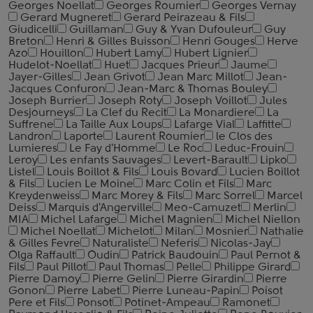
Georges Noellat
Georges Roumier
Georges Vernay
Gerard Mugneret
Gerard Peirazeau & Fils
Giudicelli
Guillaman
Guy & Yvan Dufouleur
Guy
Breton
Henri & Gilles Buisson
Henri Gouges
Herve
Azo
Houillon
Hubert Lamy
Hubert Lignier
Hudelot-Noellat
Huet
Jacques Prieur
Jaume
Jayer-Gilles
Jean Grivot
Jean Marc Millot
Jean-
Jacques Confuron
Jean-Marc & Thomas Bouley
Joseph Burrier
Joseph Roty
Joseph Voillot
Jules
Desjourneys
La Clef du Recit
La Monardiere
La
Suffrene
La Taille Aux Loups
Lafarge Vial
Laffitte
Landron
Laporte
Laurent Roumier
le Clos des
Lumieres
Le Fay d'Homme
Le Roc
Leduc-Frouin
Leroy
Les enfants Sauvages
Levert-Barault
Lipko
Listel
Louis Boillot & Fils
Louis Bovard
Lucien Boillot
& Fils
Lucien Le Moine
Marc Colin et Fils
Marc
Kreydenweiss
Marc Morey & Fils
Marc Sorrel
Marcel
Deiss
Marquis d'Angerville
Meo-Camuzet
Merlin
MIA
Michel Lafarge
Michel Magnien
Michel Niellon
Michel Noellat
Michelot
Milan
Mosnier
Nathalie
& Gilles Fevre
Naturaliste
Neferis
Nicolas-Jay
Olga Raffault
Oudin
Patrick Baudouin
Paul Pernot &
Fils
Paul Pillot
Paul Thomas
Pelle
Philippe Girard
Pierre Damoy
Pierre Gelin
Pierre Girardin
Pierre
Gonon
Pierre Labet
Pierre Luneau-Papin
Poisot
Pere et Fils
Ponsot
Potinet-Ampeau
Ramonet