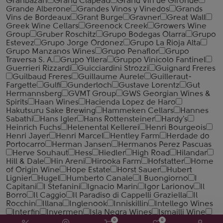
Granbazan
Grand Clapeau
Grand Vin de Gironde
Grande Alberone
Grandes Vinos y Vinedos
Grands
Vins de Bordeaux
Grant Burge
Gravner
Great Wall
Greek Wine Cellars
Greenock Creek
Growers Wine
Group
Gruber Roschitz
Grupo Bodegas Olarra
Grupo
Estevez
Grupo Jorge Ordonez
Grupo La Rioja Alta
Grupo Manzanos Wines
Grupo Penaflor
Grupo
Traversa S. A.
Grupo Yllera
Gruppo Vinicolo Fantinel
Guerrieri Rizzardi
Guicciardini Strozzi
Guignard Freres
Guilbaud Freres
Guillaume Aurele
Guilleraut-
Fargette
Gulfi
Gunderloch
Gustave Lorentz
Gut
Hermannsberg
GVMT Group
GWS Georgian Wines &
Spirits
Haan Wines
Hacienda Lopez de Haro
Hakutsuru Sake Brewing
Hammeken Cellars
Hannes
Sabathi
Hans Igler
Hans Rottensteiner
Hardy's
Heinrich Fuchs
Helenental Kellerei
Henri Bourgeois
Henri Jayer
Henri Marcel
Hentley Farm
Herdade do
Portocarro
Herman Jansen
Hermanos Perez Pascuas
Herve Souhaut
Hess
Hiedler
High Road
Hilandar
Hill & Dale
Hin Areni
Hirooka Farm
Hofstatter
Home
of Origin Wine
Hope Estate
Horst Sauer
Hubert
Lignier
Hugel
Humberto Canale
I Buongiorno
I
Capitani
I Stefanini
Ignacio Marin
Igor Larionov
Il
Borro
Il Caggio
Il Paradiso di Cappelli Graziella
Il
Rocchin
Illana
Inglenook
Inniskillin
Intellego Wines
Interfin
Invermen
Isla Negra Wines
Ismailli Wine
Isole e Olena
Italo Cescon
Ixsir
J. B. Becker
J.
0
0