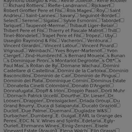
Raymond Usseglio & Fils
Reine Juliette
Rene Bouvier
Richard Rottiers
Riefle-Landmann
Rijckaert
Robert Groffier Pere et Fils
Rois Mages
Roy
Saint
Andrieu
Saint-Lannes
Savary
Seguinot-Bordet
Select
Serene
Sigalas
Sylvie Esmonin
Tabordet
Tariquet
Taupenot-Merme
Thibault Liger-Belair
Thibert Pere et Fils
Thierry et Pascale Matrot
Thill
Tinel-Blondelet
Trapet Pere et Fils
Tropez
Uby
Usseglio Raymond & Fils
Vacheron
Ventoura
Vincent Girardin
Vincent Latour
Vincent Pinard
Vrignaud
Weinbach
Yves Boyer-Martenot
Yvon
Clerget
Zind-Humbrecht
s Bernard Moueix
s Bunan
s Dominique Piron
s Montariol Degroote
s Ott*
s
Paul Mas
s Rollan de By
Domane Wachau
Domini
Castellare di Castellina
Domini de la Cartoixa
Dominio
Basconcillos
Dominio de Cair
Dominio de Pingus
Dominio del Plata
Dominique Cornin
Dominus Estate
Donatella Cinelli Colombini
Donato D'Angelo
Donnafugata
Dopff & Irion
Doppio Passo
Dorli Muhr
Dornach Patrick Uccelli
Dourthe
Dr. Lieser
Dr.
Loosen
Drappier
Dreissigacker
Driada Group
Du
Grand Bourry
Duca di Salaparuta
Ducato Grazioli
Duclot
Due Palme
Duemani
Dugladze W&S
Durbacher
Durnberg
E. Guigal
EARL la Grange des
Peres
EDC N. V. Wines and Spirits
Edetaria
Egly-
Ouriet
Ehrmanns Wines
Einig-Zenzen
Eisele
Vineyard Estate (Araujo)
Elena Walch
Elio Grasso