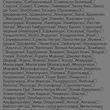
Серсиаль
Сибирьковый
Совиньон Зеленый
Соусон
Сузао
Сумоль
Тавквери
Тинта Као
Тинто
де Торо
Треббьяно Тоскано (Проканико)
Цирфандлер
Шавкапито
Аликанте
Бага
Брунелло
Виорика
Гренаш Гри
Гувейо
Красные сорта
винограда
Крахуна
Лалвари
Ламбруско
Листан
Негро
Мускат Гамбургский
Неро Буоно
Одесский
черный (Алиберне)
Оджалеши
Оксеруа
Пробус
Пуньителло
Ребо
Родитис
Рондинелла
Руке
Сузуманьелло
Сумоль Негре
Тинта Негра
Фумин
Цицка
Шойребе
Эким Кара
Эрбалуче
Альваринью
Альтесс
Асал
Беллоне
Белый Кишмиш
Бомбино
Боррасал
Бурбуленк
Вердил
Видал Блан
Виура
Глера
Голубок
Горули Мцване
Джеват Кара
Дюриф
Жаен
Жакер
Кахет
Косю
Мавруди
Малагузия
Малагузия (Малагузья)
Мерсегера
Морава
Мосхофилеро
Мускат Розовый
Нерелло
Каппуччио
Ниеллучио
Палава
Парельяда
Перриконе
Пиколит
Пино Беро
Пиньоло
Португизер
Пти Мансан
Пьедироссо
Рибона
Риполи
Россезе
Ротгипфлер
Скьоппеттино
Совиньон Гри
Тинта Негра Моле
Токай Фриулано
Усахелоури
Чал Караси
Чхавери
Шасла
Аладастури
Альбаросса
Альфрокейро
Альфрошейро
Амур (Амурский)
Антей
Ахтанак
Бабосо Негро
Белые сорта винограда
Вельтлинер