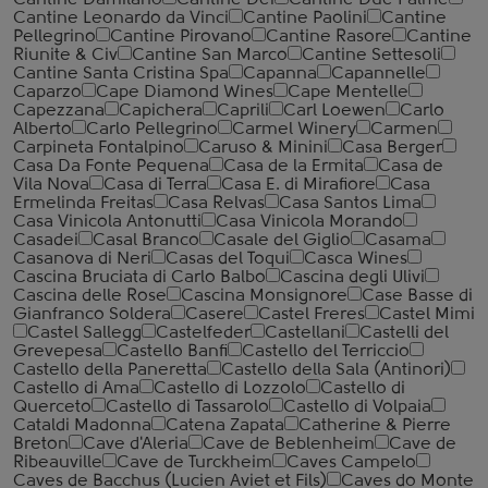
Cantine Damilano
Cantine Dei
Cantine Due Palme
Cantine Leonardo da Vinci
Cantine Paolini
Cantine
Pellegrino
Cantine Pirovano
Cantine Rasore
Cantine
Riunite & Civ
Cantine San Marco
Cantine Settesoli
Cantinе Santa Cristina Spa
Capanna
Capannelle
Caparzo
Cape Diamond Wines
Cape Mentelle
Capezzana
Capichera
Caprili
Carl Loewen
Carlo
Alberto
Carlo Pellegrino
Carmel Winery
Carmen
Carpineta Fontalpino
Caruso & Minini
Casa Berger
Casa Da Fonte Pequena
Casa de la Ermita
Casa de
Vila Nova
Casa di Terra
Casa E. di Mirafiore
Casa
Ermelinda Freitas
Casa Relvas
Casa Santos Lima
Casa Vinicola Antonutti
Casa Vinicola Morando
Casadei
Casal Branco
Casale del Giglio
Casama
Casanova di Neri
Casas del Toqui
Casca Wines
Cascina Bruciata di Carlo Balbo
Cascina degli Ulivi
Cascina delle Rose
Cascina Monsignore
Case Basse di
Gianfranco Soldera
Casere
Castel Freres
Castel Mimi
Castel Sallegg
Castelfeder
Castellani
Castelli del
Grevepesa
Castello Banfi
Castello del Terriccio
Castello della Paneretta
Castello della Sala (Antinori)
Castello di Ama
Castello di Lozzolo
Castello di
Querceto
Castello di Tassarolo
Castello di Volpaia
Cataldi Madonna
Catena Zapata
Catherine & Pierre
Breton
Cave d'Aleria
Cave de Beblenheim
Cave de
Ribeauville
Cave de Turckheim
Caves Campelo
Caves de Bacchus (Lucien Aviet et Fils)
Caves do Monte