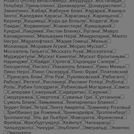
Розато (Ротер Вельтлинер)
Вердуццо
Востилиди
Гельбер
Гриньолино
Данахарули
Донаурислинг
Закинтино
Кабар
Каберне Блан
Кадарка
Каиньо
Тинто
Каледжик Карасы
Карасакыз
Кариньена
Кернер
Кишмиш
Кода ди Вольпе
Кодега
Кок
Пандас
Корвиноне
Ксинистери
Кумшацкий
Кундза
Лакрима
Листан Бланко
Лугана
Мавро
Калавритино
Мальвазия Нера
Мандилария
Манто
Негро
Маратефтико
Мария Гомеш
Менье
Молинара
Моравия Агрия
Морио Мускат
Москатель Гальего
Москато Роза
Мосхатела
Муджуретули
Мускат Канелли
Мускат Фронтиньян
Нариндже
Обайде
Ортега
Оцханури Сапере
Пекорелла
Пигато
Пикаполь Бланко
Пино Менье
Пино Неро
Пино Оксерруа
Пино Фран
Платовский
Пренсаль Блан
Пти Руж
Пухляковский
Рабигато
Рабозо
Регент
Рисланер
Рислинг Ротер
Робола
Роль
Рубин Голодриги
Рубиновый Магарача
Самсо
Саперави Северный
Сидеритис
Сирени
Смедеревка
Спергола
Сувинье Гри
Султанина
Сумоль Бланк
Тамьяника
Темпарнильо Бланко
Террет Блан
Тетра
Тинта Амарела
Траминер Розовый
Треббиано ди Романья
Тринкадейра
Тролленберг
Троллингер
Уль де Льебре
Фаворита
Франковка
Фрейза
Фрюбургундер
Хейнпут
Чалкарасы
Чильеджоло
Чинури
Эльблинг
Эмеральд
Энантио
Энкрузаду