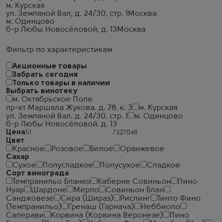
м. Курская
ул. Земляной Вал, д. 24/30, стр. 1
Москва
м. Одинцово
б-р Любы Новосёловой, д. 13
Москва
Фильтр по характеристикам
Акционные товары
Забрать сегодня
Только товары в наличии
Выбрать винотеку
м. Октябрьское Поле
пр-кт Маршала Жукова. д. 78. к. 3
м. Курская
ул. Земляной Вал. д. 24/30. стр. 1
м. Одинцово
б-р Любы Новосёловой. д. 13
Цена
Цвет
Красное
Розовое
Белое
Оранжевое
Сахар
Сухое
Полусладкое
Полусухое
Сладкое
Сорт винограда
Темпранильо Бланко
Каберне Совиньон
Пино
Нуар
Шардоне
Мерло
Совиньон Блан
Санджовезе
Сира (Шираз)
Рислинг
Тинто Фино
(Темпранильо)
Гренаш (Гарнача)
Неббиоло
Саперави
Корвина (Корвина Веронезе)
Пино