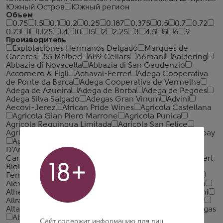
Южный Остров
Южный регион
Объем
0.75
1.5
0.1
0.2
0.25
0.187
0.375
0.5
0.7
0.72
0.73
1
1.125
1.4
10
15
2
2.25
3
4.5
5
6
9
Производитель
Explotaciones Hermanos Delgado
Marques de
Caceres
55 Malbec
689 Cellars
A6mani
Aaldering
Abbazia di Novacella
Abbazia di San Gaudenzio
Accornero & Figli
Achaval-Ferrer
Adega Cooperativa
de Ponte da Barca
Adega Cooperativa de Vermelha
Adega de Azueira
Adega de Borba
Adega de Pegoes
Adega Silva Salgado
Adegas Gran Vinum
Advini
Aecovi-Jerez
African Pride Wines
Agricola Castellana
Agricola Gian Piero Marrone
Agricola Punica
Agricola Requingua Limitada
Agricola San Felice
Agricoltori del Chianti Geografico
Agriverde
Aguaribay
Agusti Torello Mata
Aia Vecchia
Aimery Sieur
D'Arques
Aixala I Alcait
Aizpurua
Akilia
Al Bano
Carrisi
Al-Cantara
Alain Graillot
Albert Bichot
Albert
18+
Biollaz
Alberto Burzi
Albino Armani
Alejandro
Fernandez
Aleksic
Alessandro Viola
Alex Gambal
Alexandre Bonnet
Alexis Lichine
Algarve
Algazarra
Alheit Vineyards
Alianca
Aliara
Allan Scott
Allegrini
Allram
Alma Romana
Alma Valley
Alphonse Mellot
Alta Vista
Altesino
Altos De Torona
Altos Las Hormigas
Alvaro Palacios
Alves de Sousa
Amelia Park
Сайт содержит информацию для лиц