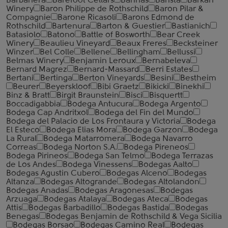
Barbanera
Barefoot Cellars
Barinas
Barista
Barkan
Winery
Baron Philippe de Rothschild
Baron Pilar &
Compagnie
Barone Ricasoli
Barons Edmond de
Rothschild
Bartenura
Barton & Guestier
Bastianich
Batasiolo
Batono
Battle of Bosworth
Bear Creek
Winery
Beaulieu Vineyard
Beaux Freres
Becksteiner
Winzer
Bel Colle
Bellene
Bellingham
Bellussi
Belmas Winery
Benjamin Leroux
Bernabeleva
Bernard Magrez
Bernard-Massard
Berri Estates
Bertani
Bertinga
Berton Vineyards
Besini
Bestheim
Beurer
Beyerskloof
Bibi Graetz
Bikicki
Binekhi
Binz & Bratt
Birgit Braunstein
Bisci
Bisquertt
Boccadigabbia
Bodega Antucura
Bodega Argento
Bodega Cap Andritxol
Bodega del Fin del Mundo
Bodega del Palacio de Los Frontaura y Victoria
Bodega
El Esteco
Bodega Elias Mora
Bodega Garzon
Bodega
La Rural
Bodega Matarromera
Bodega Navarro
Correas
Bodega Norton S.A.
Bodega Pireneos
Bodega Pirineos
Bodega San Telmo
Bodega Terrazas
de Los Andes
Bodega Vinessens
Bodegas Aalto
Bodegas Agustin Cubero
Bodegas Alceno
Bodegas
Altanza
Bodegas Altogrande
Bodegas Altolandon
Bodegas Anadas
Bodegas Aragonesas
Bodegas
Arzuaga
Bodegas Atalaya
Bodegas Ateca
Bodegas
Attis
Bodegas Barbadillo
Bodegas Bastida
Bodegas
Benegas
Bodegas Benjamin de Rothschild & Vega Sicilia
Bodegas Borsao
Bodegas Camino Real
Bodegas