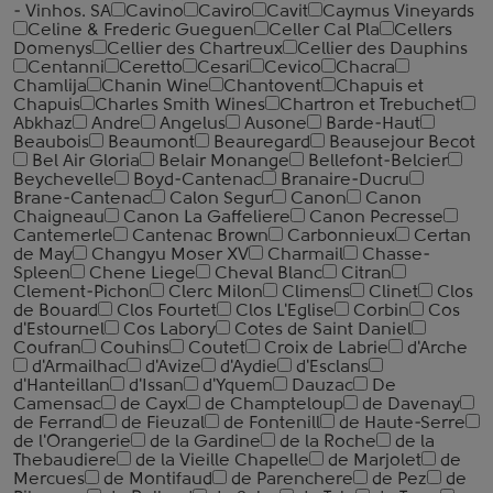
- Vinhos. SA
Cavino
Caviro
Cavit
Caymus Vineyards
Celine & Frederic Gueguen
Celler Cal Pla
Cellers
Domenys
Cellier des Chartreux
Cellier des Dauphins
Centanni
Ceretto
Cesari
Cevico
Chacra
Chamlija
Chanin Wine
Chantovent
Chapuis et
Chapuis
Charles Smith Wines
Chartron et Trebuchet
Abkhaz
Andre
Angelus
Ausone
Barde-Haut
Beaubois
Beaumont
Beauregard
Beausejour Becot
Bel Air Gloria
Belair Monange
Bellefont-Belcier
Beychevelle
Boyd-Cantenac
Branaire-Ducru
Brane-Cantenac
Calon Segur
Canon
Canon
Chaigneau
Canon La Gaffeliere
Canon Pecresse
Cantemerle
Cantenac Brown
Carbonnieux
Certan
de May
Changyu Moser XV
Charmail
Chasse-
Spleen
Chene Liege
Cheval Blanc
Citran
Clement-Pichon
Clerc Milon
Climens
Clinet
Clos
de Bouard
Clos Fourtet
Clos L'Eglise
Corbin
Cos
d'Estournel
Cos Labory
Cotes de Saint Daniel
Coufran
Couhins
Coutet
Croix de Labrie
d'Arche
d'Armailhac
d'Avize
d'Aydie
d'Esclans
d'Hanteillan
d'Issan
d'Yquem
Dauzac
De
Camensac
de Cayx
de Champteloup
de Davenay
de Ferrand
de Fieuzal
de Fontenill
de Haute-Serre
de l'Orangerie
de la Gardine
de la Roche
de la
Thebaudiere
de la Vieille Chapelle
de Marjolet
de
Mercues
de Montifaud
de Parenchere
de Pez
de