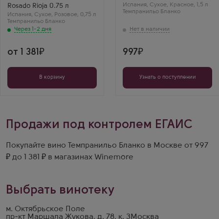
Страна
Сорт винограда
Испания
,
Сухое
,
Красное
,
1,5 л
Rosado Rioja 0.75 л
Испания
Темпранильо Бланко
Темпранильо Бланко
Испания
Регион
,
Сухое
,
Розовое
,
0,75 л
Страна
Темпранильо Бланко
Риоха
Испания
Регион
Через 1-2 дня
Кастилия и Леон
от 1 381
997
В корзину
Узнать о поступлении
Продажи под контролем ЕГАИС
Покупайте вино Темпранильо Бланко в Москве от 997
₽ до 1 381 ₽ в магазинах Winemore
Выбрать винотеку
м. Октябрьское Поле
пр-кт Маршала Жукова, д. 78, к. 3
Москва