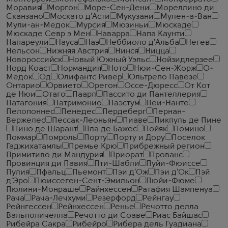
Моравия
Моргон
Море-Сен-Дени
Мореллино ди
Сканзано
Москато д'Асти
Мукузани
Мулен-а-Ван
Мули-ан-Медок
Мурсия
Мюзиньи
Мюскаде
Мюскаде Севр э Мен
Наварра
Напа Каунти
Напареули
Науса
Наэ
Неббиоло д'Альба
Негев
Нельсон
Нижняя Австрия
Нинся
Ницца
Новороссийск
Новый Южный Уэльс
Нойзидлерзее
Норд Коаст
Нормандия
Ното
Нюи-Сен-Жорж
О-
Медок
Од
Олифантс Ривер
Ольтрепо Павезе
Онтарио
Орвието
Орегон
Оссе-Дюресс
От Кот
де Нюи
Отаго
Паарл
Пассито ди Пантеллерия
Патагония
Патримонио
Паэстум
Пеи-Нанте
Пелопоннес
Пенедес
Пердеберг
Пернан-
Вержелес
Пессак-Леоньян
Пиаве
Пикпуль де Пине
Пино де Шарант
Пла де Бажес
Пойяк
Помино
Поммар
Помроль
Порту
Порту и Дору
Поселок
Гаджихатамлы
Премье Крю
Прибрежный регион
Примитиво ди Мандурия
Приорат
Прованс
Провинция ди Павия
Пти-Шабли
Пуйи-Фюиссе
Пулия
Пфальц
Пьемонт
Пэи д'Ож
Пэи д'Ок
Пэй
д'Эро
Пюиссеген-Сент-Эмильон
Пюйи-Фюме
Пюлини-Монраше
Райнхессен
Ратафия Шампенуа
Рача
Рача-Лечхуми
Резерфорд
Рейнгау
Рейнгессен
Рейнхессен
Ренье
Речотто делла
Вальполичелла
Речотто ди Соаве
Риас Байшас
Рибейра Сакра
Рибейро
Рибера дель Гуадиана