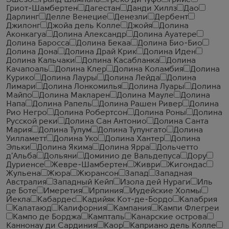
Эшезо
Гранд Шампань
Греко ди Туфо
Грийе
Гриот-Шамбертен
Дагестан
Данди Хиллз
Дао
Дарлинг
Делле Венецие
Денезли
Дербент
Джилонг
Джойа дель Колле
Джойя
Долина
Аконкагуа
Долина Александр
Долина Ауатере
Долина Баросса
Долина Бекаа
Долина Био-Био
Долина Дона
Долина Драй Крик
Долина Иден
Долина Кальчаки
Долина Касабланка
Долина
Качапоаль
Долина Клер
Долина Коламбия
Долина
Курико
Долина Лауры
Долина Лейда
Долина
Лимари
Долина Лонкомилья
Долина Луары
Долина
Майпо
Долина Макларен
Долина Мауле
Долина
Напа
Долина Рапель
Долина Рашен Ривер
Долина
Рио Негро
Долина Робертсон
Долина Роны
Долина
Русской реки
Долина Сан Антонио
Долина Санта
Мария
Долина Тулум
Долина Тупунгато
Долина
Уилламетт
Долина Уко
Долина Хантер
Долина
Эльки
Долина Якима
Долина Ярра
Дольчетто
д'Альба
Дольяни
Доминио де Вальдепуса
Дору
Дуриенсе
Жевре-Шамбертен
Живри
Жигондас
Жульена
Жюра
Жюрансон
Запад
Западная
Австралия
Западный Кейп
Изола дей Нураги
Иль
де Боте
Имеретия
Ирпиния
Иудейские Холмы
Йекла
Кабардес
Кадийяк Кот-де-Бордо
Калабрия
Калатаюд
Калифорния
Кампания
Кампи Флегреи
Кампо де Борджа
Кампталь
Канарские острова
Каннонау ди Сардиния
Каор
Каприано дель Колле