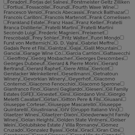
Foradori
Forjas del Salnes
Forstmeister Geltz Zilliken
Fortius
Fossacolle
Foundi
Fourth Wave Wine
Francesco Versio
Francis Abecassis
Franck Balthazar
Francois Carillon
Francois Martenot
Frank Cornelissen
Frankland Estate
Franz Haas
Franz Keller
Fratelli
Branca Distillerie
Fratelli Martini
Fratelli Martini
Secondo Luigi
Frederic Magnien
Freixenet
Frescobaldi
Frey Sohler
Fritz Walter
Fuori Mondo
Furst von Metternich
G. D. Vajra
Gabriel Meffre
Gadais Pere et Fils
Gaintza
Gaja
Galil Mountain
Gancia
Garage Wine Co.
Garcia Carrion
Gattavecchi
Geoffroy
Georg Mosbacher
Georges Descombes
Georges Duboeuf
Gerard & Pierre Morin
Gerard
Bertrand
Gerard Raphet
Gere Attila
Gericot
Gerstacker Weinkellerei
Gesellmann
Getnatoun
Winery
Gevorkian Winery
Geyerhof
Giacomo
Conterno
Giacomo Fenocchio
Giacomo Sperone
Gianfranco Fino
Gianni Gagliardo
Giesen
Gil Family
Estates (GFE)
Ginestet
Gini
Giordano Vini
Giorgio
Meletti Cavallari
Girlan
Gitton Pere & Fils
Giuaani
Giuseppe Cortese
Giuseppe Mascarello
Giuseppe
Quintarelli
Giustiniana
GIV (Gruppo Italiano Vini)
Glaetzer Wines
Glaetzer-Dixon
Goedverwacht Family
Wines
Golan Heights
Golden State Vintners
Golser
Wein
Golubitskoe Estate / Villa Romanov
Gomez
Cruzado
Gonzalez Byass
Gota
Graci
Gran Clos