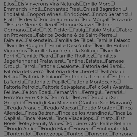
Elios
Els Vinyerons Vins Naturals
Emilio Moro
Emmerich Knoll
Enchanted Tree
Eniseli Bagrationi
Enoitalia
Enoport Wines
Enric Soler
Enrico Serafino
Erath
Erdevik
Eric de Suremain
Eric Morgat
Errazuriz
Erste e Neue Kellerei
Etienne Sauzet
Ettore
Germano
Eylo
F. X. Pichler
Fabig
Fabio Motta
Fabre
en Provence
Fabrice Dodane & de Saint-Pierre
Fairview
Falkenstein
Familia de Filipe
Familia Falasco
Famille Bougrier
Famille Descombe
Famille Hubert
Vignerons
Famille Lancon/ de la Solitude
Famille
Perrin
Famille Picard
Famille Thoilliez
Familles
Jegerlehner et Prataviera
Fantinel Estates
Farnese
Group
Farro
Fattoria Casaloste
Fattoria dei Barbi
Fattoria del Cerro
Fattoria di Bacchereto
Fattoria di
Felsina
Fattoria Fibbiano
Fattoria La Lecciaia
Fattoria
La Tancia
Fattoria le Pupille
Fattoria Montecchio
Fattoria Petrolo
Fattoria Selvapiana
Felix Solis Avantis
Felline
Felton Road
Femar Vini
Ferragu
Ferraris
Ferraton Pere & Fils
Ferro 13
Fetzer
Feudi di San
Gregorio
Feudi di San Marzano (Cantine San Marzano)
Feudo Arancio
Feudo Maccari
Feudo Montoni
Finca
Allende
Finca Beltran
Finca de los Arandinos
Finca La
Capilla
Finca Nueva
Finca Viladellops
Firriato
Fish
Hoek
Foley Family Wines
Fonciere Clos Petite Bellane
Fondo Antico
Fondo Filara
Fonseca
Fontanafredda
Fonterutoli
Fontezoppa
Fontodi
Fonvene
Fonzone