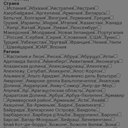
Страна
Испания
Абхазия
Австралия
Австрия
Азербайджан
Аргентина
Армения
Беларусь
Бельгия
Болгария
Венгрия
Германия
Греция
Грузия
Израиль
Индия
Италия
Казахстан
Канада
Кипр
Китай
Крым
Ливан
Люксембург
Македония
Молдавия
Новая Зеландия
Португалия
Россия
Сербия
Сирия
Словения
США
Тунис
Турция
Узбекистан
Уругвай
Франция
Чехия
Чили
Швейцария
ЮАР
Япония
Регион
Кастилия и Леон
Риоха
Абруа
Абруццо
Агли
Аделаида Хиллз
Айзенберг
Аквитания
Аконкагуа
Алазанская долина
Александровац
Алентежу
Алентежу. Сетубал
Аликанте
Алос-Кортон
Альманса
Альто Адидже
Альянико дель Вультуре
Амароне
Амароне делла Вальполичелла
Анапская
Долина
Андалусия
Анжу-Сомюр
Антр-де-Мер
Апулия
Ар
Арагацотнская область
Арагон
Араратская Долина
Арбуа
Арбуа-Пюпилен
Армавир
Армавирский район
Арманьяк
Асти
Ахайя
Ахашени
Ба-Арманьяк
Баден
Базиликата
Байррада
Балеарские Острова
Бандоль
Барбареско
Барбера д'Альба
Бардолино
Бароло
Барсак
Батар-Монраше
Бейраш
Беневентано
Блай Кот-де-Бордо
Божоле
Божоле Виляж
Бока