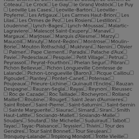
Coteau
Le Crock
Le Gay
le Grand Vostock
Le Puy
Leoville Las Cases
Leoville-Barton
Leoville-
Poyferre
Les Artigaux
Les Carmes Haut-Brion
Les
Lilas
Les Ormes de Pez
Les Rosiers
Lestillon
Loudenne
Lynch-Bages
Lynch-Moussas
Malartic-
Lagraviere
Malescot Saint-Exupery
Manavi
Margaux
Marjosse
Marquis d'Alesme
Marzy
Maucoil
Minuty
Mont-Redon
Montrose
Moulin-
Borie
Mouton Rothschild
Mukhrani
Nenin
Olivier
Palmer
Pape Clement
Paradis
Patache d'Aux
Pavie
Pedesclaux
Pesquie
Petit Village
Petrus
Peyrassol
Peyrat-Fourthon
Phelan Segur
Pibran
Pichon Bellevue
Pichon Longueville Comtesse de
Lalande
Pichon-Longueville (Baron)
Picque Сaillou
Pigoudet
Plantey
Pontet-Canet
Potensac
Poujeaux
Prieure-Lichine
Quinault l’Enclos
Rauzan
Despagne
Rauzan-Segla
Rayas
Reynon
Rieussec
Roc de Cazade
Roc Taillade
Rocheyron
Rolland
Maillet
Roubine
Rouget
Saint Jean d'Aumieres
Saint Rober
Saint-Pierre
Saint-Saturnin
Saint-Sernin
Sainte Marguerite
Siaurac
Simard
Siran
Smith
Haut-Lafitte
Sociando-Mallet
Sosiando-Malle
Soudars
Soutard
Ste Michelle
Suduiraut
Talbot
Tayac
Tayac-Plaisance
Teyssier
Thivin
Tour des
Gendres
Tour Saint Bonnet
Tour Sieujean
Tronquoy-Lalande
Troplong Mondot
Trotte Vieille