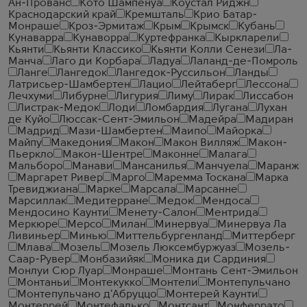
Ан-Прованс
Кото Шампенуа
Коустал Риджн
Краснодарский край
Кремшталь
Крио Батар-
Монраше
Кроз-Эрмитаж
Крым
Крымск
Кубань
Кунаварра
Кунаворра
Куртефранка
Кыркларели
Кьянти
Кьянти Классико
Кьянти Колли Сенези
Ла-
Манча
Лаго ди Корбара
Ладуа
Лаланд-де-Помроль
Ланге
Лангедок
Лангедок-Руссильон
Ланды
Латрисьер-Шамбертен
Лацио
Лейтаберг
Лессона
Лечхуми
Либурне
Лигурия
Лиму
Лирак
Лиссабон
Листрак-Медок
Лоди
Ломбардия
Лугана
Лухан
де Куйо
Люссак-Сент-Эмильон
Мадейра
Мадиран
Мадрид
Мази-Шамбертен
Маипо
Майорка
Майпу
Македония
Макон
Макон Вилляж
Макон-
Пьеркло
Макон-Шентре
Маконне
Малага
Мальборо
Манави
Мансанилья
Манчуела
Маранж
Маргарет Ривер
Марго
Маремма Тоскана
Марка
Тревиджиана
Марке
Марсала
Марсанне
Марсиллак
Медитерране
Медок
Мендоса
Мендосино Каунти
Менету-Салон
Ментрида
Меркюре
Мерсо
Милан
Минервуа
Минервуа Ла
Ливиньер
Минью
Миттельбургенланд
Миттерберг
Млава
Мозель
Мозель Люксембуржуаз
Мозель-
Саар-Рувер
Монбазийяк
Моника ди Сардиния
Монлуи Сюр Луар
Монраше
Монтань Сент-Эмильон
Монтаньи
Монтекукко
Монтели
Монтепульчано
Монтепульчано д'Абруццо
Монтерей Каунти
Монтеррей
Монтефалько
Монтсант
Монферрато