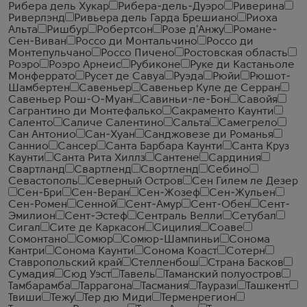
Рибера дель Хукар
Рибера-дель-Дуэро
Риверина
Риверлэнд
Ривьера дель Гарда Брешиано
Риоха
Альта
Ришбур
Робертсон
Розе д'Анжу
Романе-
Сен-Виван
Россо ди Монтальчино
Россо ди
Монтепульчано
Россо Пичено
Ростовская область
Роэро
Роэро Арнеис
Рубиконе
Руке ди Кастаньоле
Монферрато
Русет де Савуа
Руэда
Рюйи
Рюшот-
Шамбертен
Савеньер
Савеньер Куле де Серран
Савеньер Рош-О-Муан
Савиньи-ле-Бон
Савойя
Сагрантино ди Монтефалько
Сакраменто Каунти
Саленто
Саличе Салентино
Сальта
Самегрело
Сан Антонио
Сан-Хуан
Санджовезе ди Романья
Саннио
Сансер
Санта Барбара Каунти
Санта Круз
Каунти
Санта Рита Хиллз
Сантене
Сардиния
Свартланд
Свартленд
Свортленд
Себино
Севастополь
Северный Остров
Сен Гилем ле Дезер
Сен-Бри
Сен-Веран
Сен-Жозеф
Сен-Жульен
Сен-Ромен
Сенной
Сент-Амур
Сент-Обен
Сент-
Эмилион
Сент-Эстеф
Сентраль Велли
Сетубал
Сигал
Сите де Каркасон
Сицилия
Соаве
Сомонтано
Сомюр
Сомюр-Шампиньи
Сонома
Кантри
Сонома Каунти
Сонома Коаст
Сотерн
Ставропольский край
Стелленбош
Страна Басков
Сумадия
Сюд Уэст
Тавель
Таманский полуостров
Тамбарамба
Таррагона
Тасмания
Таурази
Ташкент
Твиши
Тежу
Тер дю Миди
Терменрегион