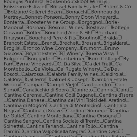
Bodegas Yuntero
Boekenhoutskloof Winery
Boisseaux-Estivant
Boisset Family Estates
Bolero & Co
Bolzano/Kellerei Bozen
Bonacchi
Bonneau du
Martray
Bonnet-Ponson
Bonny Doon Vineyard
Bonterra
Booster Wine Group
Borgogno
Borie-
Manoux
Bosman
Bosman Wines
Bostavan
Bottega
Cinzano
Botter
Bouchard Aine & Fils
Bouchard
Finlayson
Bouchard Pere & Fils
Boutinot
Braida
Brancott Estate
Brand
Brechet
Bressan
Brigaldara
Broglia
Bronco Wine Company
Brumont
Bruno
Giacosa
Bryant Estate
BT Winery
Buena Vista
Bulgarini
Burggarten
Burkheimer
Burn Cottage
By
Farr
Byrne Vineyards
C. Da Silva
Ca dei Frati
Ca
Montebello
Ca Viola
Ca' Rugate Winery
Ca'Del
Bosco
Caiarossa
Calabria Family Wines
Caldirola
Caldora
Caliterra
Calmel & Joseph
Cambria Estate
Winery
Campari
Campo Viejo
Can Leandro
Can
Sumoi
Canalicchio di Sopra
Canneto
Cannis
Canti
Cantina Carema
Cantina Colli Euganei
Cantina d'Isera
Cantina Danese
Cantina dei Vini Tipici dell' Aretino
Cantina di Mogoro
Cantina di Montalcino
Cantina di
Negrar
Cantina di Soave
Cantina Diomede
Cantina
Le Gatte
Cantina Montelliana
Cantina Orsogna
Cantina Sangro
Cantina Sociale di Trento
Cantina
Spinetta
Cantina Terlano
Cantina Tollo
Cantina
Tramin
Cantina Valpolicella Negrar
Cantine Ceci