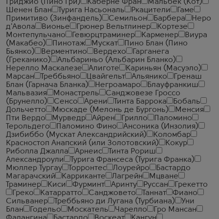
Гриджио (Пино Гри)
Каберне Фран
Мальбек (Кот)
Шенен Блан
Турига Насьональ
Ркацители
Гаме
Примитиво (Зинфандель)
Семильон
Барбера
Неро
д'Авола
Вионье
Грюнер Вельтлинер
Кортезе
Монтепульчано
Гевюрцтраминер
Карменер
Виура
(Макабео)
Пинотаж
Мускат
Пино Блан (Пино
Бьянко)
Верментино
Вердехо
Гарганега
(Греканико)
Альбариньо (Альбарин Бланко)
Нерелло Маскалезе
Алиготе
Кариньян (Масуэло)
Марсан
Треббьяно
Цвайгельт
Альянико
Гренаш
Блан (Гарнача Бланка)
Негроамаро
Блауфранкиш
Мальвазия
Монастрель
Санджовезе Гроссо
(Брунелло)
Сенсо
Арени
Тинта Баррока
Бобаль
Дольчетто
Мюскаде (Мелонь де Бургонь)
Менсия
Пти Вердо
Мурведр
Айрен
Грилло
Паломино
Терольдего
Паломино Фино
Ансоника (Инзолия)
Дзибиббо (Мускат Александрийский)
Коломбар
Красностоп Анапский (или Золотовский)
Кокур
Риболла Джалла
Арнеис
Тинта Рориш
Александроули
Турига Франсеса (Турига Франка)
Мюллер Тургау
Торронтес
Лоурейро
Бастардо
Магарачский
Карриканте
Лагрейн
Мцване
Траминер
Киси
Фурминт
Аринту
Руссан
Грекетто
Греко
Катарратто
Санджовето
Таннат
Фиано
Сильванер
Треббьяно ди Лугана (Турбиана)
Уни
Блан
Годельо
Москатель
Чарелло
Гро Мансан
Фалангина
Бастардо
Воскеат
Кангун