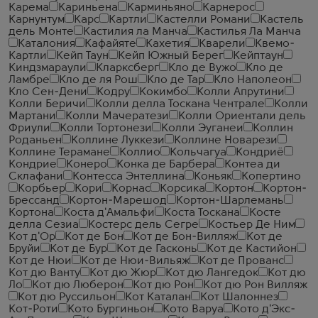
Карема
Кариньена
Карминьяно
Карнерос
Карнунтум
Карс
Картли
Кастелли Романи
Кастель
дель Монте
Кастилия ла Манча
Кастилья Ла Манча
Каталония
Кафайяте
Кахетия
Кварели
Квемо-
Картли
Кейп Таун
Кейп Южный Берег
Кейптаун
Киндзмараули
Кларксберг
Кло де Вужо
Кло де
Ламбре
Кло де ля Рош
Кло де Тар
Кло Наполеон
Кло Сен-Дени
Кодру
Кокимбо
Колли Апрутини
Колли Беричи
Колли делла Тоскана Чентрале
Колли
Мартани
Колли Мачератези
Колли Ориентали дель
Фриули
Колли Тортонези
Колли Эуганеи
Коллин
Роданьен
Коллине Луккези
Коллине Новарези
Коллине Терамане
Коллио
Кольчагуа
Кондриё
Кондрие
Конеро
Конка де Барбера
Контеа ди
Склафани
Контесса Энтеллина
Коньяк
Копертино
Корбьер
Кори
Корнас
Корсика
Кортон
Кортон-
Брессанд
Кортон-Марешод
Кортон-Шарлемань
Кортона
Коста д'Амальфи
Коста Тоскана
Косте
делла Сезиа
Костерс дель Сегре
Костьер Де Ним
Кот д'Ор
Кот де Бон
Кот де Бон-Вилляж
Кот де
Бруйи
Кот де Бур
Кот де Гасконь
Кот де Кастийон
Кот де Нюи
Кот де Нюи-Вильяж
Кот де Прованс
Кот дю Ванту
Кот дю Жюр
Кот дю Лангедок
Кот дю
Ло
Кот дю Люберон
Кот дю Рон
Кот дю Рон Вилляж
Кот дю Руссильон
Кот Каталан
Кот Шалоннез
Кот-Роти
Кото Бургиньон
Кото Варуа
Кото д'Экс-