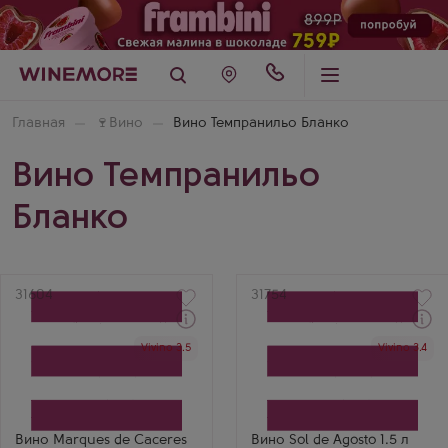
Главная
🍷
Вино
Вино Темпранильо Бланко
Вино Темпранильо
Бланко
Артикул
31604
Артикул
31754
Через 1-2 дня
Vivino 3.5
Vivino 3.4
Розовое Сухое Вино
Красное Сухое Вино
Маркес де Касерес
Соль де Агосто
Росадо Риоха
Производитель
Производитель
Explotaciones Hermanos
Marques de Caceres
Delgado
Сорт винограда
Бренд
Темпранильо Бланко
Sol de Agosto
Вино Marques de Caceres
Вино Sol de Agosto 1.5 л