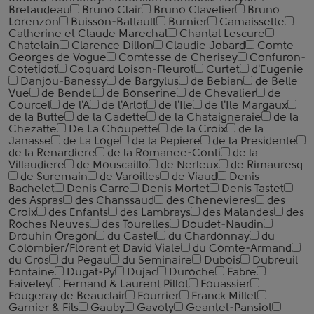
Bretaudeau
Bruno Clair
Bruno Clavelier
Bruno
Lorenzon
Buisson-Battault
Burnier
Camaissette
Catherine et Claude Marechal
Chantal Lescure
Chatelain
Clarence Dillon
Claudie Jobard
Comte
Georges de Vogue
Comtesse de Cherisey
Confuron-
Cotetidot
Coquard Loison-Fleurot
Curtet
d'Eugenie
Danjou-Banessy
de Bargylus
de Bebian
de Belle
Vue
de Bendel
de Bonserine
de Chevalier
de
Courcel
de l'A
de l'Arlot
de l'Ile
de l'Ile Margaux
de la Butte
de la Cadette
de la Chataigneraie
de la
Chezatte
De La Choupette
de la Croix
de la
Janasse
de La Loge
de la Pepiere
de la Presidente
de la Renardiere
de la Romanee-Conti
de la
Villaudiere
de Mouscaillo
de Nerleux
de Rimauresq
de Suremain
de Varoilles
de Viaud
Denis
Bachelet
Denis Carre
Denis Mortet
Denis Tastet
des Aspras
des Chanssaud
des Chenevieres
des
Croix
des Enfants
des Lambrays
des Malandes
des
Roches Neuves
des Tourelles
Doudet-Naudin
Drouhin Oregon
du Castel
du Chardonnay
du
Colombier/Florent et David Viale
du Comte-Armand
du Cros
du Pegau
du Seminaire
Dubois
Dubreuil
Fontaine
Dugat-Py
Dujac
Duroche
Fabre
Faiveley
Fernand & Laurent Pillot
Fouassier
Fougeray de Beauclair
Fourrier
Franck Millet
Garnier & Fils
Gauby
Gavoty
Geantet-Pansiot