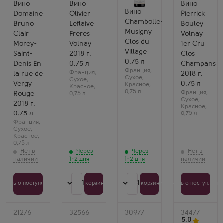
Вино
Вино
Вино
Вержи
Сорт
Pierrick
Antonin
Вино
Производитель
винограда
Bouley
Guyon
Domaine
Olivier
Pierrick
Domaine
Пино
Сорт
Сорт
Chambolle-
Bruno
Leflaive
Bouley
Bruno
Нуар
винограда
винограда
Musigny
Clair
Страна
Пино
Clair
Freres
Volnay
Пино
Сорт
Франция
Нуар
Нуар
Clos du
Morey-
Volnay
1er Cru
винограда
Регион
Страна
Страна
Village
Saint-
2018 г.
Clos
Пино
Бургундия, Вольне, Кот
Франция
Франция
Нуар
де Бон
Регион
0.75 л
Регион
Denis En
0.75 л
Champans
Страна
Бургундия, 
Бургундия, Кот
Франция
,
Франция
,
la rue de
2018 г.
Франция
де Бон
де
Сухое
,
Сухое
,
Регион
Нюи, Шамболь-
Vergy
0.75 л
Красное
,
Красное
,
Бургундия, Кот
Мюзиньи
0,75 л
Франция
,
Rouge
0,75 л
де
Раиса
Сухое
,
Нюи, Море-
2018 г.
Н.
Красное
,
Сен-
Классический
0.75 л
0,75 л
Дени
объем
Франция
,
любимого
Сухое
,
аперитива.
Красное
,
Тонкие
0,75 л
ноты
Через
Через
фиалки
1-2 дня
1-2 дня
и
малины,
вкус
нежный
1
1
Узнать о поступлении
В корзину
В корзину
Узнать о поступлени
и
аристократичный.
Обожаю
за
Артикул
21276
Артикул
32566
Артикул
30977
Артикул
34477
эту
Красное
Красное
Красное
5.0