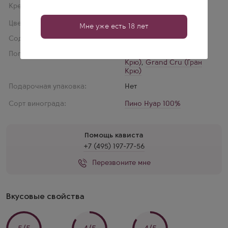
Крепость:
14 % об.
Цвет:
Красное
Мне уже есть 18 лет
Содержание сахара:
Сухое
Популярное:
1-er Grand Cru (1-й Гран
Крю)
,
Grand Cru (Гран
Крю)
Подарочная упаковка:
Нет
Сорт винограда:
Пино Нуар 100%
Помощь кависта
+7 (495) 197-77-56
Перезвоните мне
Вкусовые свойства