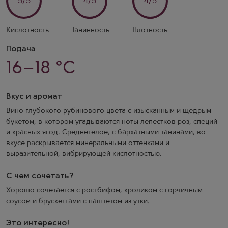
5/5
4/5
4/5
Кислотность
Танинность
Плотность
Подача
16–18 °C
Вкус и аромат
Вино глубокого рубинового цвета с изысканным и щедрым
букетом, в котором угадываются ноты лепестков роз, специй
и красных ягод. Среднетелое, с бархатными танинами, во
вкусе раскрывается минеральными оттенками и
выразительной, вибрирующей кислотностью.
С чем сочетать?
Хорошо сочетается с ростбифом, кроликом с горчичным
соусом и брускеттами с паштетом из утки.
Это интересно!