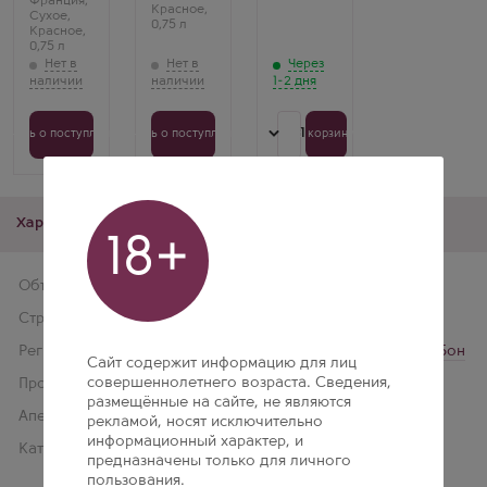
Франция
,
Красное
,
Шамбертен, Кот
Сухое
,
0,75 л
де
Красное
,
Нюи
0,75 л
Через
1-2 дня
1
Узнать о поступлении
Узнать о поступлении
В корзину
Характеристики
18+
Объем
0,75 л
Страна производства:
Франция
Регион:
Кот де Бон
,
Бургундия
,
Бон
Сайт содержит информацию для лиц
совершеннолетнего возраста. Сведения,
Производитель:
Domaine des Croix
размещённые на сайте, не являются
Апелласьон:
Beaune
рекламой, носят исключительно
информационный характер, и
Категория:
Appellation d'Origine
предназначены только для личного
Controlee
пользования.