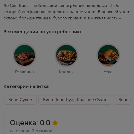
Ле Сан Винь – небольшой виноградник площадью 1,1 га,
который неофициально делится на две части. В верхней части
склона больше глины и бурого гравия, а в нижняя часть –
хорошо дренированные аллювиальные почвы. Лозы
высажены в 1950-60-е годы. Выдержка: в течение 12-16
Рекомендации по употреблению
месяцев во французских дубовых бочках.
Полное гребнеотделение, иногда используется до 15%
цельных гроздей. Спонтанная алкогольная ферментация в
открытых деревянных чанах и мацерация на кожице в течение
15-20 дней. Вино бутилируется без оклейки и фильтрации.
Говядина
Кролик
Утка
Давид Круа – настоящий винодел-вундеркинд. Экстерном
Категории напитка
закончив университетский курс по энологии, он уже в 24 года
стал главным виноделом одного из известнейших
негоциантских домов Бургундии. Параллельно этому
Вино Сухое
Вино Пино Нуар Красное Сухое
Вино П
целеустремленному молодому человеку удалось создать
один из ярких доменов в Боне.
Оценка: 0.0
на основе 0 отзывов