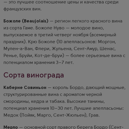
— это лучшее соотношение цены и качества среди
французских вин.
Божоле (Beaujolais)
— регион легкого красного вина
из сорта Гаме. Божоле Нуво — молодое вино,
выпускаемое в третий четверг ноября (всемирный
праздник). Крю Божоле (10 апелласьонов: Моргон,
Мулен-а-Ван, Флери, Жульена, Сент-Амур, Шенас,
Ренье, Бруйи, Кот-де-Бруи) — более серьезные вина с
потенциалом хранения 3–7 лет.
Сорта винограда
Каберне Совиньон
— король Бордо, дающий мощные,
структурированные вина с ароматом черной
смородины, кедра и табака. Высокие танины,
потенциал хранения 10–30 лет. Лучшие апелласьоны:
Медок (Пойяк, Марго, Сент-Жюльен), Грав.
Мерло
— основной сорт правого берега Бордо (Сент-