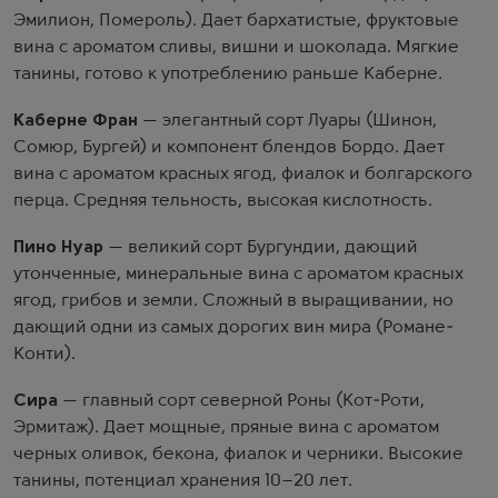
Эмилион, Помероль). Дает бархатистые, фруктовые
вина с ароматом сливы, вишни и шоколада. Мягкие
танины, готово к употреблению раньше Каберне.
Каберне Фран
— элегантный сорт Луары (Шинон,
Сомюр, Бургей) и компонент блендов Бордо. Дает
вина с ароматом красных ягод, фиалок и болгарского
перца. Средняя тельность, высокая кислотность.
Пино Нуар
— великий сорт Бургундии, дающий
утонченные, минеральные вина с ароматом красных
ягод, грибов и земли. Сложный в выращивании, но
дающий одни из самых дорогих вин мира (Романе-
Конти).
Сира
— главный сорт северной Роны (Кот-Роти,
Эрмитаж). Дает мощные, пряные вина с ароматом
черных оливок, бекона, фиалок и черники. Высокие
танины, потенциал хранения 10–20 лет.