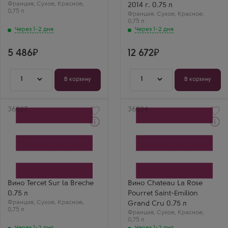
Франция
Регион
,
Сухое
,
Красное
,
Регион
2014 г. 0.75 л
0,75 л
Бургундия
Бургундия
Франция
,
Сухое
,
Красное
,
0,75 л
Через 1-2 дня
Через 1-2 дня
5 486
12 672
1
1
В корзину
В корзину
Артикул
36527
Артикул
36524
Через 1-2 дня
Через 1-2 дня
Красное Сухое Вино
Красное Сухое Вино
Терсе Сюр Ла Бреш
Шато Ля Роз Пурре Сент-
Производитель
Эмильон Гран Крю
Tercet
Производитель
Сорт винограда
Chateau La Rose Pourret
Алиготе
Сорт винограда
Страна
Мерло
Вино Tercet Sur la Breche
Вино Chateau La Rose
Франция
Страна
0.75 л
Pourret Saint-Emilion
Регион
Франция
Франция
Бургундия
,
Сухое
,
Красное
,
Регион
Grand Cru 0.75 л
0,75 л
Бургундия
Франция
,
Сухое
,
Красное
,
0,75 л