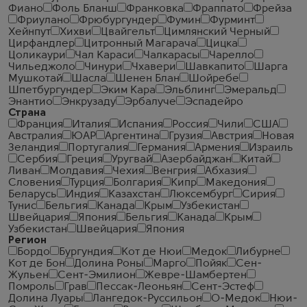
Фиано
Фоль Бланш
Франковка
Фраппато
Фрейза
Фриулано
Фрюбургундер
Фумин
Фурминт
Хейнпут
Хихви
Цвайгельт
Цимлянский Черный
Цирфандлер
Цитронный Магарача
Цицка
Цоликаури
Чал Караси
Чалкарасы
Чарелло
Чильеджоло
Чинури
Чхавери
Шавкапито
Шарга
Мушкотай
Шасла
Шенен Блан
Шойребе
Шпетбургундер
Эким Кара
Эльблинг
Эмеральд
Энантио
Энкрузаду
Эрбалуче
Эспадейро
Страна
Франция
Италия
Испания
Россия
Чили
США
Австралия
ЮАР
Аргентина
Грузия
Австрия
Новая
Зеландия
Португалия
Германия
Армения
Израиль
Сербия
Греция
Уругвай
Азербайджан
Китай
Ливан
Молдавия
Чехия
Венгрия
Абхазия
Словения
Турция
Болгария
Кипр
Македония
Беларусь
Индия
Казахстан
Люксембург
Сирия
Тунис
Бельгия
Канада
Крым
Узбекистан
Швейцария
Япония
Бельгия
Канада
Крым
Узбекистан
Швейцария
Япония
Регион
Бордо
Бургундия
Кот де Нюи
Медок
Либурне
Кот де Бон
Долина Роны
Марго
Пойяк
Сен-
Жульен
Сент-Эмилион
Жевре-Шамбертен
Помроль
Грав
Пессак-Леоньян
Сент-Эстеф
Долина Луары
Лангедок-Руссильон
О-Медок
Нюи-