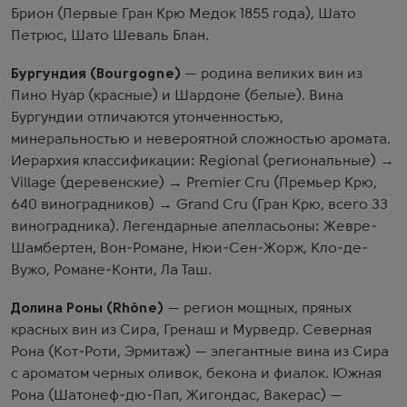
Брион (Первые Гран Крю Медок 1855 года), Шато
Петрюс, Шато Шеваль Блан.
Бургундия (Bourgogne)
— родина великих вин из
Пино Нуар (красные) и Шардоне (белые). Вина
Бургундии отличаются утонченностью,
минеральностью и невероятной сложностью аромата.
Иерархия классификации: Regional (региональные) →
Village (деревенские) → Premier Cru (Премьер Крю,
640 виноградников) → Grand Cru (Гран Крю, всего 33
виноградника). Легендарные апелласьоны: Жевре-
Шамбертен, Вон-Романе, Нюи-Сен-Жорж, Кло-де-
Вужо, Романе-Конти, Ла Таш.
Долина Роны (Rhône)
— регион мощных, пряных
красных вин из Сира, Гренаш и Мурведр. Северная
Рона (Кот-Роти, Эрмитаж) — элегантные вина из Сира
с ароматом черных оливок, бекона и фиалок. Южная
Рона (Шатонеф-дю-Пап, Жигондас, Вакерас) —