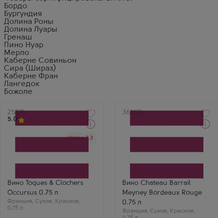
Бордо
Бургундия
Долина Роны
Долина Луары
Гренаш
Пино Нуар
Мерло
Каберне Совиньон
Сира (Шираз)
Каберне Фран
Лангедок
Божоле
Артикул
25871
Артикул
36559
5.0
Через 1-2 дня
Через 1-2 дня
Vivino 3.3
Красное Сухое Вино
Красное Сухое Вино
Ток энд Клоше Оккурсус
Шато Баррай Мейне
Производитель
Бордо
Aimery Sieur D'Arques
Производитель
Бренд
Chateau Barrail Meyney
Toques et Clochers
Сорт винограда
Сорт винограда
Мерло
Вино Toques & Clochers
Вино Chateau Barrail
Сира (Шираз)
Страна
Occursus 0.75 л
Meyney Bordeaux Rouge
Страна
Франция
Франция
Франция
,
Сухое
,
Красное
,
Регион
0.75 л
0,75 л
Регион
Бордо
Франция
,
Сухое
,
Красное
,
Лангедок-