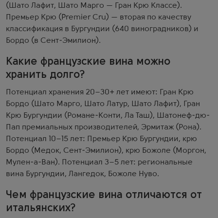
(Шато Лафит, Шато Марго — Гран Крю Классе).
Премьер Крю (Premier Cru) — вторая по качеству
классификация в Бургундии (640 виноградников) и
Бордо (в Сент-Эмилион).
Какие французские вина можно
хранить долго?
Потенциал хранения 20–30+ лет имеют: Гран Крю
Бордо (Шато Марго, Шато Латур, Шато Лафит), Гран
Крю Бургундии (Романе-Конти, Ла Таш), Шатонеф-дю-
Пап премиальных производителей, Эрмитаж (Рона).
Потенциал 10–15 лет: Премьер Крю Бургундии, крю
Бордо (Медок, Сент-Эмилион), крю Божоле (Моргон,
Мулен-а-Ван). Потенциал 3–5 лет: региональные
вина Бургундии, Лангедок, Божоле Нуво.
Чем французские вина отличаются от
итальянских?