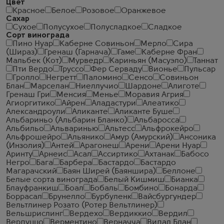
Цвет
Красное
Белое
Розовое
Оранжевое
Сахар
Сухое
Полусухое
Полусладкое
Сладкое
Сорт винограда
Пино Нуар
Каберне Совиньон
Мерло
Сира
(Шираз)
Гренаш (Гарнача)
Гаме
Каберне Фран
Мальбек (Кот)
Мурведр
Кариньян (Масуэло)
Таннат
Пти Вердо
Труссо
Фер Серваду
Вионье
Пульсар
Гролло
Негретт
Паломино
Сенсо
Совиньон
Блан
Марселан
Ниеллучио
Шардоне
Алиготе
Гренаш Гри
Менсия
Менье
Моравия Агрия
Агиоргитико
Айрен
Аладастури
Алеатико
Александроули
Аликанте
Аликанте Буше
Альбариньо (Альбарин Бланко)
Альбаросса
Альбильо
Альваринью
Альтесс
Альфрокейро
Альфрошейро
Альянико
Амур (Амурский)
Ансоника
(Инзолия)
Антей
Арагонеш
Арени
Арени Нуар
Аринту
Арнеис
Асал
Ассиртико
Ахтанак
Бабосо
Негро
Бага
Барбера
Бастардо
Бастардо
Магарачский
Баян Ширей (Баяншира)
Беллоне
Белые сорта винограда
Белый Кишмиш
Бианка
Блауфранкиш
Боал
Бобаль
Бомбино
Бонарда
Боррасал
Брунелло
Бурбуленк
Вайсбургундер
Вельтлинер Розато (Ротер Вельтлинер)
Вельшрислинг
Вердехо
Вердиккио
Вердил
Вердуццо
Верментино
Верначча
Видал Блан