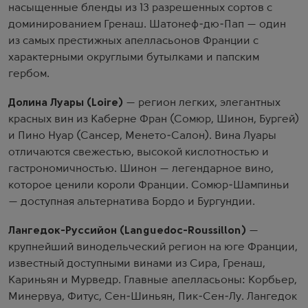
насыщенные бленды из 13 разрешенных сортов с
доминированием Гренаш. Шатонеф-дю-Пап — один
из самых престижных апелласьонов Франции с
характерными округлыми бутылками и папским
гербом.
Долина Луары (Loire)
— регион легких, элегантных
красных вин из Каберне Фран (Сомюр, Шинон, Бургей)
и Пино Нуар (Сансер, Менето-Салон). Вина Луары
отличаются свежестью, высокой кислотностью и
гастрономичностью. Шинон — легендарное вино,
которое ценили короли Франции. Сомюр-Шампиньи
— доступная альтернатива Бордо и Бургундии.
Лангедок-Руссийон (Languedoc-Roussillon)
—
крупнейший винодельческий регион на юге Франции,
известный доступными винами из Сира, Гренаш,
Кариньян и Мурведр. Главные апелласьоны: Корбьер,
Минервуа, Фитус, Сен-Шиньян, Пик-Сен-Лу. Лангедок