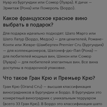
Нуар из Бургундии или Сомюр (Луара). К дичи —
Эрмитаж (Рона) или Помероль (Бордо).
Какое французское красное вино
выбрать в подарок?
Для подарка идеально подходят: Шато Марго или
Шато Латур (Бордо, Медок) — для ценителей, Романе-
Конти или Жевре-Шамбертен Premier Cru (Бургундия)
— для коллекционеров, Шатонеф-дю-Пап (Рона) —
для любителей мощных вин, Шинон или Сомюр
(Луара) — для любителей элегантных вин. Все вина
доступны в подарочной упаковке.
Что такое Гран Крю и Премьер Крю?
Гран Крю (Grand Cru) — высшая классификация
виноградников в Бургундии и Бордо. В Бургундии это
конкретный виноградник с уникальным терруаром
(всего 33 Гран Крю). В Бордо это классификация шато