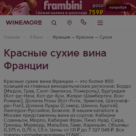
Главная
🍷
Вино
Франция — Красное — Сухое
Красные сухие вина
Франции
Красные сухие вина Франции — это более 800
позиций из главных винодельческих регионов: Бордо
(Медок, Грав, Сент-Эмилион, Помероль), Бургундия
(Кот-де-Нюи, Кот-де-Бон, Жевре-Шамбертен, Вон-
Романе), Долина Роны (Кот-Роти, Эрмитаж, Шатонеф-
дю-Пап), Долина Луары (Сомюр, Шинон, Бургей),
Лангедок-Руссийон, Божоле. В нашем каталоге в
Москве представлены вина из сортов: Каберне
Совиньон, Мерло, Каберне Фран, Пино Нуар, Сира,
Гренаш, Мурведр, Мальбек, Гаме, Кариньян. Объемы:
0,375 л, 0,75 л, 1,5 л. Цены от 131 ₽ до 7 327 048 ₽. Все
товары сертифицированы ЕГАИС.