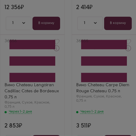
12 356
2 414
1
1
В корзину
В корзину
Артикул
36556
Артикул
36555
Через 1-2 дня
Через 1-2 дня
Красное Сухое Вино
Красное Сухое Вино
Шато Лангуаран Кадийяк
Шато Карп Дием Руж
Кот де Бордо
Шато
Производитель
Производитель
Gonfrier Freres
Chateau Carpe Diem
Сорт винограда
Сорт винограда
Совиньон Блан
Пино Нуар
Вино Chateau Langoiran
Вино Chateau Carpe Diem
Страна
Страна
Cadillac Cotes de Bordeaux
Rouge Chateau 0.75 л
Франция
Франция
Регион
Франция
Регион
,
Сухое
,
Красное
,
0.75 л
Бордо
0,75 л
Прованс
Франция
,
Сухое
,
Красное
,
0,75 л
Через 1-2 дня
Через 1-2 дня
2 853
3 511