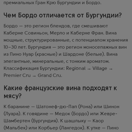
премиальных Гран Крю Бургундии и Бордо.
Чем Бордо отличается от Бургундии?
Бордо — это регион блендов, где смешивают
Каберне Совиньон, Мерло и Каберне Фран. Вина
мощные, структурированные, с потенциалом хранения
10–30 лет. Бургундия — это регион моносепажных вин
из Пино Нуар (красные) и Шардоне (белые). Вина
элегантные, минеральные, с тонким ароматом.
Классификация Бургундии: Regional → Village →
Premier Cru → Grand Cru.
Какие французские вина подходят к
мясу?
К баранине — Шатонеф-дю-Пап (Рона) или Шинон
(Луара). К говядине — Медок (Бордо) или Жевре-
Шамбертен (Бургундия). К шашлыку — Каор
(Мальбек) или Корбьер (Лангедок). К утке — Пино