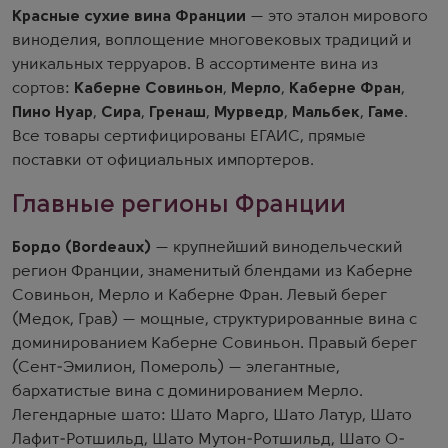
Красные сухие вина Франции
— это эталон мирового
виноделия, воплощение многовековых традиций и
уникальных терруаров. В ассортименте вина из
сортов:
Каберне Совиньон
,
Мерло
,
Каберне Фран
,
Пино Нуар
,
Сира
,
Гренаш
,
Мурведр
,
Мальбек
,
Гаме
.
Все товары сертифицированы ЕГАИС, прямые
поставки от официальных импортеров.
Главные регионы Франции
Бордо (Bordeaux)
— крупнейший винодельческий
регион Франции, знаменитый блендами из Каберне
Совиньон, Мерло и Каберне Фран. Левый берег
(Медок, Грав) — мощные, структурированные вина с
доминированием Каберне Совиньон. Правый берег
(Сент-Эмилион, Помероль) — элегантные,
бархатистые вина с доминированием Мерло.
Легендарные шато: Шато Марго, Шато Латур, Шато
Лафит-Ротшильд, Шато Мутон-Ротшильд, Шато О-