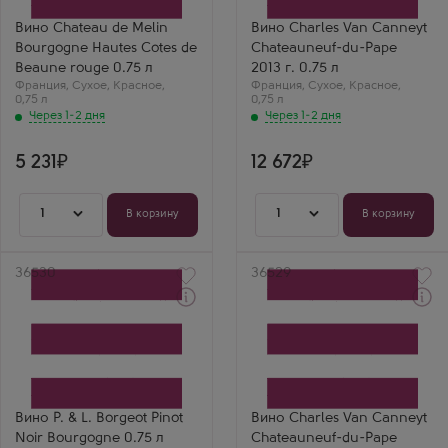
Сорт винограда
Сорт винограда
Пино Нуар
Гренаш (Гарнача)
Вино Chateau de Melin
Вино Charles Van Canneyt
Страна
Страна
Bourgogne Hautes Cotes de
Chateauneuf-du-Pape
Франция
Франция
Регион
Регион
Beaune rouge 0.75 л
2013 г. 0.75 л
Бургундия
Бургундия
Франция
,
Сухое
,
Красное
,
Франция
,
Сухое
,
Красное
,
0,75 л
0,75 л
Через 1-2 дня
Через 1-2 дня
5 231
12 672
1
1
В корзину
В корзину
Артикул
36530
Артикул
36529
Через 1-2 дня
Через 1-2 дня
Красное Сухое Вино
Красное Сухое Вино
П энд Л Боржо Пино Нуар
Шарль Ван Канне
Бургонь
Шатонеф дю Пап
Производитель
Производитель
Borgeot
Charles Van Canneyt
Сорт винограда
Сорт винограда
Пино Нуар
Гренаш (Гарнача)
Вино P. & L. Borgeot Pinot
Вино Charles Van Canneyt
Страна
Страна
Noir Bourgogne 0.75 л
Chateauneuf-du-Pape
Франция
Франция