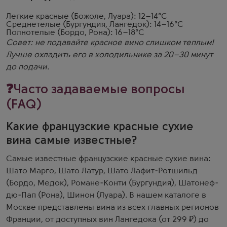
Легкие красные (Божоле, Луара): 12–14°C
Среднетелые (Бургундия, Лангедок): 14–16°C
Полнотелые (Бордо, Рона): 16–18°C
Совет: не подавайте красное вино слишком теплым!
Лучше охладить его в холодильнике за 20–30 минут
до подачи.
❓Часто задаваемые вопросы
(FAQ)
Какие французские красные сухие
вина самые известные?
Самые известные французские красные сухие вина:
Шато Марго, Шато Латур, Шато Лафит-Ротшильд
(Бордо, Медок), Романе-Конти (Бургундия), Шатонеф-
дю-Пап (Рона), Шинон (Луара). В нашем каталоге в
Москве представлены вина из всех главных регионов
Франции, от доступных вин Лангедока (от 299 ₽) до