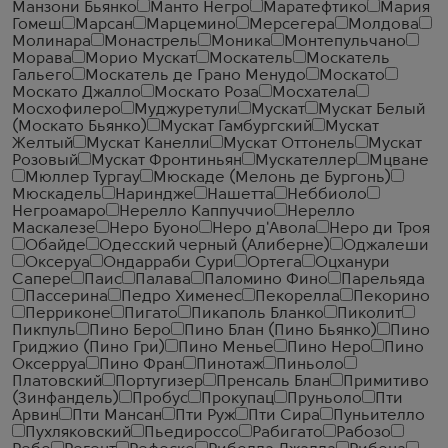
Манзони Бьянко
Манто Негро
Маратефтико
Мария
Гомеш
Марсан
Марцемино
Мерсегера
Молдова
Молинара
Монастрель
Моника
Монтепульчано
Морава
Морио Мускат
Москатель
Москатель
Гальего
Москатель де Грано Менудо
Москато
Москато Джалло
Москато Роза
Мосхатела
Мосхофилеро
Муджуретули
Мускат
Мускат Белый
(Москато Бьянко)
Мускат Гамбургский
Мускат
Желтый
Мускат Канелли
Мускат Оттонель
Мускат
Розовый
Мускат Фронтиньян
Мускателлер
Мцване
Мюллер Тургау
Мюскаде (Мелонь де Бургонь)
Мюскадель
Нариндже
Нашетта
Неббиоло
Негроамаро
Нерелло Каппуччио
Нерелло
Маскалезе
Неро Буоно
Неро д'Авола
Неро ди Троя
Обайде
Одесский черный (Алиберне)
Оджалеши
Оксеруа
Ондарраби Сури
Ортега
Оцханури
Сапере
Паис
Палава
Паломино Фино
Парельяда
Пассерина
Педро Хименес
Пекорелла
Пекорино
Перриконе
Пигато
Пикаполь Бланко
Пиколит
Пикпуль
Пино Беро
Пино Блан (Пино Бьянко)
Пино
Гриджио (Пино Гри)
Пино Менье
Пино Неро
Пино
Оксерруа
Пино Фран
Пинотаж
Пиньоло
Платовский
Португизер
Пренсаль Блан
Примитиво
(Зинфандель)
Пробус
Прокупац
Пруньоло
Пти
Арвин
Пти Мансан
Пти Руж
Пти Сира
Пуньителло
Пухляковский
Пьедироссо
Рабигато
Рабозо