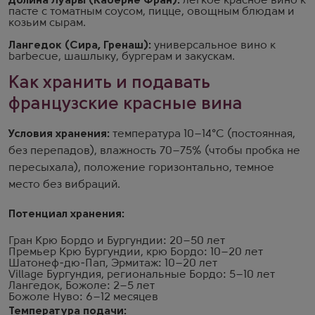
Долина Луары (Каберне Фран):
легкое красное вино к
пасте с томатным соусом, пицце, овощным блюдам и
козьим сырам.
Лангедок (Сира, Гренаш):
универсальное вино к
barbecue, шашлыку, бургерам и закускам.
Как хранить и подавать
французские красные вина
Условия хранения:
температура 10–14°C (постоянная,
без перепадов), влажность 70–75% (чтобы пробка не
пересыхала), положение горизонтально, темное
место без вибраций.
Потенциал хранения:
Гран Крю Бордо и Бургундии: 20–50 лет
Премьер Крю Бургундии, крю Бордо: 10–20 лет
Шатонеф-дю-Пап, Эрмитаж: 10–20 лет
Village Бургундия, региональные Бордо: 5–10 лет
Лангедок, Божоле: 2–5 лет
Божоле Нуво: 6–12 месяцев
Температура подачи: