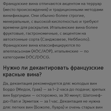
Французские вина отличаются акцентом на терруар
(место происхождения) и традиционными методами
винификации. Они обычно более строгие,
минеральные, с высокой кислотностью и требуют
времени для раскрытия. Итальянские вина более
фруктовые, гастрономичные, с акцентом на
автохтонные сорта (Санджовезе, Неббиоло).
Французские вина классифицируются по
апелласьонам (AOC/AOP), итальянские — по
категориям DOC/DOCG.
Нужно ли декантировать французские
красные вина?
Да, декантация рекомендуется для: молодых вин
Бордо (Медок, Грав) — за 1–2 часа до подачи; зрелых
вин Бургундии — осторожно, за 30 минут; Шатонеф-
дю-Пап и Эрмитаж — за 1 час. Декантация не нужна
для: легких вин (Божоле, Луара) и очень старых вин