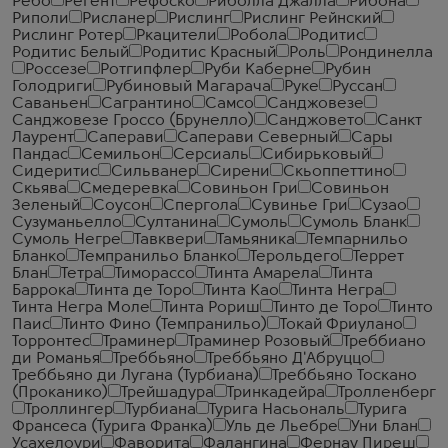
Ребо
Регент
Рефоско
Риболла Джалла
Рибона
Риполи
Рисланер
Рислинг
Рислинг Рейнский
Рислинг Ротер
Ркацители
Робола
Родитис
Родитис Белый
Родитис Красный
Роль
Рондинелла
Россезе
Ротгипфлер
Руби Каберне
Рубин
Голодриги
Рубиновый Магарача
Руке
Руссан
Саваньен
Сагрантино
Самсо
Санджовезе
Санджовезе Гроссо (Брунелло)
Санджовето
Санкт
Лаурент
Саперави
Саперави Северный
Сары
Пандас
Семильон
Серсиаль
Сибирьковый
Сидеритис
Сильванер
Сирени
Скьоппеттино
Скьява
Смедеревка
Совиньон Гри
Совиньон
Зеленый
Соусон
Спергола
Сувинье Гри
Сузао
Сузуманьелло
Султанина
Сумоль
Сумоль Бланк
Сумоль Негре
Тавквери
Тамьяника
Темпарнильо
Бланко
Темпранильо Бланко
Терольдего
Террет
Блан
Тетра
Тиморассо
Тинта Амарела
Тинта
Баррока
Тинта де Торо
Тинта Као
Тинта Негра
Тинта Негра Моле
Тинта Рориш
Тинто де Торо
Тинто
Паис
Тинто Фино (Темпранильо)
Токай Фриулано
Торронтес
Траминер
Траминер Розовый
Треббиано
ди Романья
Треббьяно
Треббьяно Д'Абруццо
Треббьяно ди Лугана (Турбиана)
Треббьяно Тоскано
(Проканико)
Трейшадура
Тринкадейра
Тролленберг
Троллингер
Турбиана
Турига Насьональ
Турига
Франсеса (Турига Франка)
Уль де Льебре
Уни Блан
Усахелоури
Фаворита
Фалангина
Фернау Пиреш