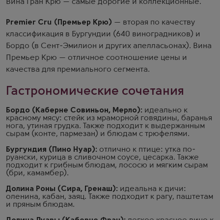
Вина Гран Крю — самые дорогие и коллекционные.
Premier Cru (Премьер Крю)
— вторая по качеству
классификация в Бургундии (640 виноградников) и
Бордо (в Сент-Эмилион и других апелласьонах). Вина
Премьер Крю — отличное соотношение цены и
качества для премиального сегмента.
Гастрономические сочетания
Бордо (Каберне Совиньон, Мерло):
идеально к
красному мясу: стейк из мраморной говядины, баранья
нога, утиная грудка. Также подходит к выдержанным
сырам (конте, пармезан) и блюдам с трюфелями.
Бургундия (Пино Нуар):
отлично к птице: утка по-
руански, курица в сливочном соусе, цесарка. Также
подходит к грибным блюдам, лососю и мягким сырам
(бри, камамбер).
Долина Роны (Сира, Гренаш):
идеальна к дичи:
оленина, кабан, заяц. Также подходит к рагу, паштетам
и пряным блюдам.