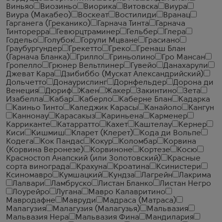
Виньяо
Виозиньо
Виорика
Витовска
Виура
Виура (Макабео)
Воскеат
Востилиди
Вранац
Гарганега (Греканико)
Гарнача Тинта
Гарнача
Тинторерра
Гевюрцтраминер
Гельбер
Глера
Годельо
Голубок
Горули Мцване
Грасиано
Граубургундер
Грекетто
Греко
Гренаш Блан
(Гарнача Бланка)
Грилло
Гриньолино
Гро Мансан
Гропелло
Грюнер Вельтлинер
Гувейо
Данахарули
Джеват Кара
Дзибиббо (Мускат Александрийский)
Дольчетто
Донаурислинг
Дорнфельдер
Дорона ди
Венеция
Дюриф
Жаен
Жакер
Закинтино
Зета
Изабелла
Кабар
Каберло
Каберне Блан
Кадарка
Каиньо Тинто
Каледжик Карасы
Канайоло
Кангун
Каннонау
Карасакыз
Кариньена
Карменер
Карриканте
Катарратто
Кахет
Каштелау
Кернер
Киси
Кишмиш
Кларет (Клерет)
Кода ди Вольпе
Кодега
Кок Пандас
Кокур
Коломбар
Корвина
(Корвина Веронезе)
Корвиноне
Кортезе
Косю
Красностоп Анапский (или Золотовский)
Красные
сорта винограда
Крахуна
Кроатина
Ксинистери
Ксиномавро
Кумшацкий
Кундза
Лагрейн
Лакрима
Лалвари
Ламбруско
Листан Бланко
Листан Негро
Лоурейро
Лугана
Мавро Калавритино
Мавродафне
Мавруди
Мадраса (Матраса)
Малагузия
Малагузия (Малагузья)
Мальвазия
Мальвазия Нера
Мальвазия Фина
Мандилария