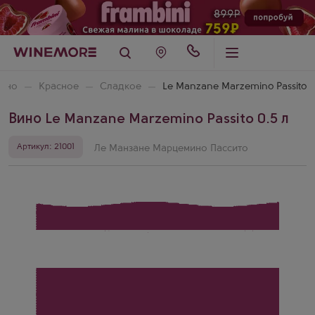
ино
Красное
Сладкое
Le Manzane Marzemino Passito
Вино Le Manzane Marzemino Passito 0.5 л
Артикул: 21001
Ле Манзане Марцемино Пассито