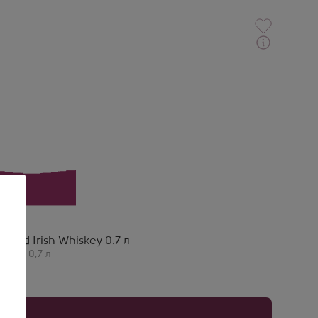
ка медовый, идеален на вечер.
00
ended Irish Whiskey 0.7 л
тания
,
0,7 л
годня
у