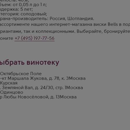
епость: 40%;
ъем: от 0,05 л до 1 л;
держка: 5 лет;
тегория: солодовый;
рана-производитель: Россия, Шотландия.
ассортименте нашего интернет-магазина виски Bells в п
риантами, так и коллекционными. Выбирайте, бронируйте
воните
+7 (495) 197-77-56
ыбрать винотеку
 Октябрьское Поле
-кт Маршала Жукова, д. 78, к. 3
Москва
 Курская
. Земляной Вал, д. 24/30, стр. 1
Москва
 Одинцово
р Любы Новосёловой, д. 13
Москва