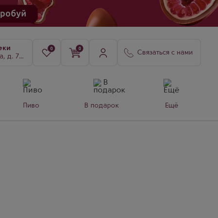
еки
0
0
Связаться с нами
8, к. 3
Пиво
В подарок
Ещё