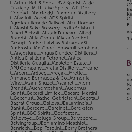
Кр
Arthur Bell & Sons
327 Spirits
A. de
Об
Fussigny
A. H. Riise Spirits
A.E. Dor
Вы
Cognac
Aberfeldy
Aberlour Distillery
Ка
Absolut
Aceo
ADS Spirits
Ст
Agrotequilera de Jalisco
Aizu Homare
В 
Akashi Sake Brewery
Akita Seishu
ва
Albert Bichot
Alistair Duncan
Allied
Brands
Altia Group
Alvisa Alcohol
З
Group
Amber Latvijas Balzams AS
Ambrosia
An Cnoc
Anaseuli Kombinat
"
Angostura
Angus Dundee Distillers
Antica Distilleria Petrone
Antica
В
Distilleria Quaglia
Appleton Estate
APU Company
Aratta Distillery
Arcane
Arcon
Ardbeg
Aregak
Arette
м.
Armando Bermudez & Co
Armenia
пр
Wine
Asahi Shuzo
Ascaneli
Atom
м.
Brands
Auchentoshan
Audemus
ул
Spirits
Bacardi Limited
Bacardi Martini
м.
Bacchus
Bache-Gabrielsen
Bagots
б-
Bagrat Group
Baileys
Ballantine's
Banks
Barbero
Bardinet
Bareksten
Spirits
BBC Spirits
Beefeater
Bellevoye
Beluga Group
Belvedere
Belvingroup
Beniamino Maschio
Benriach
Bepi Tosolini
Berry Brothers