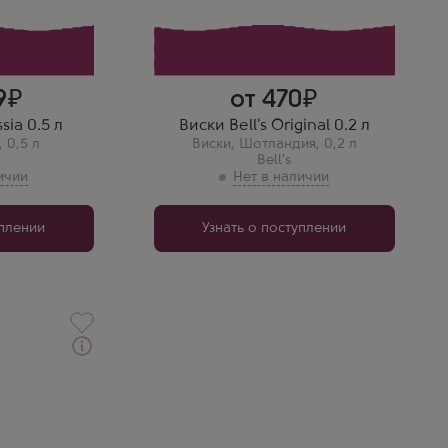
нием
 богатство
ли просто
у с
овать его
!
9
от 470
sia 0.5 л
Виски Bell's Original 0.2 л
,
0,5 л
Виски
,
Шотландия
,
0,2 л
Bell's
уплении
Узнать о поступлении