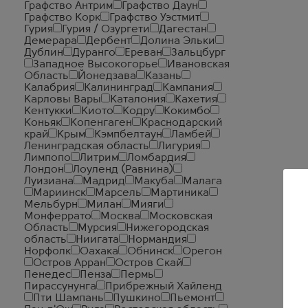
Графство Антрим
Графство Даун
Графство Корк
Графство Уэстмит
Гурия
Гурия / Озургети
Дагестан
Демерара
Дербент
Долина Эльки
Дублин
Дуранго
Ереван
Зальцбург
Западное Высокогорье
Ивановская
Область
Йонедзава
Казань
Калабрия
Калининград
Кампания
Карловы Вары
Каталония
Кахетия
Кентукки
Киото
Кодру
Кокимбо
Коньяк
Копенгаген
Краснодарский
край
Крым
Кэмпбелтаун
Ламбей
Ленинградская область
Лигурия
Лимпопо
Литрим
Ломбардия
Лондон
Лоуленд (Равнина)
Луизиана
Мадрид
Макуба
Малага
Мариинск
Марсель
Мартиника
Мельбурн
Милан
Мияги
Монферрато
Москва
Московская
Область
Мурсия
Нижегородская
область
Ниигата
Нормандия
Норфолк
Оахака
Обнинск
Орегон
Остров Арран
Остров Скай
Пенедес
Пенза
Пермь
Пирассунунга
Прибрежный Хайленд
Пти Шампань
Пушкино
Пьемонт