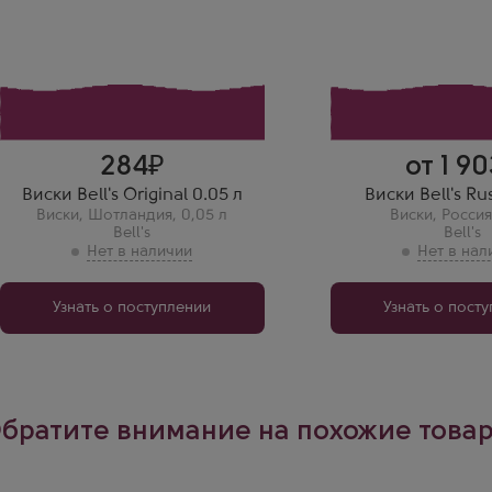
Bell's
Bell's
Выдержка
Выдержка
5 лет
5 лет
Вера Яшина
Павел Захаров
Этот купажированный виски
Купажированный ви
- настоящая находка!
отличный выбор для
Богатый аромат, гладкое и
хочет попробовать 
сбалансированное
не готов тратить м
послевкусие. Позволяет
денег. Этот виски
насладиться каждым
недорогой, но при
глотком, рекомендую!
вполне качественн
284
от 1 90
Виски Bell's Original 0.05 л
Виски Bell's Rus
Виски
,
Шотландия
,
0,05 л
Виски
,
Россия
Bell's
Bell's
Узнать о поступлении
Узнать о пост
братите внимание на похожие това