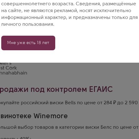
совершеннолетнего возраста. Сведения, размещённые
на сайте, не являются рекламой, носят исключительно
информационный характер, и предназначены только для
личного пользования.
 мл
0 мл
 л
Мне уже есть 18 лет
лет
пажированный
ссия
тландия
ler's
st Cork
nnahabhain
родажи под контролем ЕГАИС
купайте российский виски Bells по цене от 284 ₽ до 2 59
 винотеке Winemore
льшой выбор товаров в категории виски Белс по цене от 