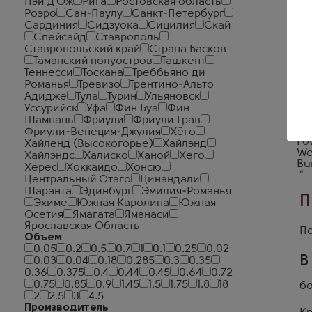
Пэи д'Ож
Рига
Ростовская область
Роэро
Сан-Паулу
Санкт-Петербург
Сардиния
Сидзуока
Сицилия
Скай
Спейсайд
Ставрополь
Ставропольский край
Страна Басков
Таманский полуостров
Ташкент
50
Теннесси
Тоскана
Треббьяно ди
20
Романья
Тревизо
Трентино-Альто
0,7
Адидже
Тула
Турин
Ульяновск
5 
Уссурийск
Уфа
Фин Буа
Фин
Ку
Ро
Шампань
Фриули
Фриули Грав
Шо
Фриули-Венеция-Джулия
Хёго
Fow
Хайленд (Высокогорье)
Хайлэнд
We
Хайлэндс
Халиско
Ханой
Хего
Bu
Херес
Хоккайдо
Хонсю
"
Центральный Отаго
Цинандали
Шаранта
Эдинбург
Эмилия-Романья
П
Эхиме
Южная Каролина
Южная
Осетия
Ямагата
Яманаси
Ярославская Область
По
Объем
0.05
0.2
0.5
0.7
1
0.1
0.25
0.02
В
0.03
0.04
0.18
0.285
0.3
0.35
0.36
0.375
0.4
0.44
0.45
0.64
0.72
0.75
0.85
0.9
1.45
1.5
1.75
1.8
18
бо
2
2.5
3
4.5
Производитель