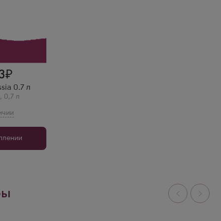
ски -
 тех, кто
виски, но
ного
 этом
ый.
3
sia 0.7 л
,
0,7 л
уплении
ры