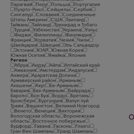
Парагвай
Перу
Польша
Португалия
Пуэрто-Рико
Сейшелы
Сербия
Сингапур
Словакия
Соединенные
Штаты Америки
США
Таиланд
Тайвань
Тайланд
Тринидад и Тобаго
Турция
Узбекистан
Украина
Уэльс
Фиджи
Филиппины
Финляндия
Франция
Хорватия
Чехия
Чили
Швейцария
Швеция
Эль Сальвадор
Эстония
ЮАР
Южная Корея
Южная Осетия
Ямайка
Япония
Регион
Абруа
Аидзу
Айла
Алтайский край
Амазония
Амстердам
Андалусия
Анжера
Араратская Долина
Армавирский район
Арманьяк
Ахашени
Ахус
Ба-Арманьяк
Бавария
Баз-Арманьяк
Байррада
Бароло
Бон Буа
Бордо
Бретань
Броксберн
Бургундия
Валул луй
Траян
Вашингтон
Великий Новгород
Венето
Венеция
Виктория
Вологодская область
Воронежская
О
область
Восточное побережье
Вудфорд
Гавана
Гасконь
Глазго
Гран Фин Шампань
Гранд Шампань