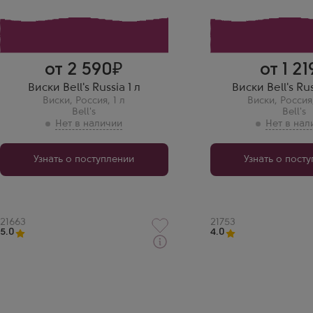
идеальным сочета
разных сортов. Его
и насыщенность бы
потрясающими. Буд
радостью рекоменд
всем своим друзьям
от 2 590
от 1 21
Виски Bell's Russia 1 л
Виски Bell's Rus
Виски
,
Россия
,
1 л
Виски
,
Россия
Bell's
Bell's
Узнать о поступлении
Узнать о пост
Артикул
21663
Артикул
21753
5.0
4.0
Виски
Виски
Беллс Ориджинал
Беллс Россия
Производитель
Производитель
Arthur Bell & Sons
Arthur Bell & Sons
Бренд
Бренд