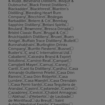
& Rudd
Beveland Distillers
Bisquit &
Dubouche
Black Forest Distillers
Blackadder
Blackforest
Blanton's
Distilling
Bleeding Heart Rum
Company
Bocchino
Bodegas
Barbadillo
Bolero & Co
Bombay
Sapphire Distillery
Botani Spirits
Boulard
Bowmore
Bresca Dorada
Bristol Classic Rum
Brugal & Co
Bruichladdich Distillery
Bruxo
Buen
Amigo
Buffalo Trace Distillery
Bulleit
Bunnahabhain
Burlington Drinks
Company
Burrito Fiestero
Busnel
Buster's
C and C International Ltd
Caballero
Caicedra Brand & Export
Solutions
Camino Real
Campari
Campbell Mayer
Camus
Caney
Canti
Caol Ila Distillery
Cardhu
Casa
Armando Guillermo Prieto
Casa Don
Ramon
Casa Don Roberto
Casa
Lumbre
Casa Maestri
Casa Orendain
Casa Perro Santo
Casa Tequilera de
Arandas
Casoni
Castarede
Cavino
Cazadores
Cevico
Chabot Armagnac
Abkhaz
d'Heberto
de Laubade
de Montifaud
du Breuil
Saint
Aubin/Westphal Family
Chevrillon