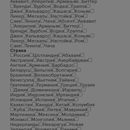
Аквавит
Аперитив
Арманьяк
Биттер
Бренди
Бурбон
Водка
Граппа
Джин
Кальвадос
Кашаса
Коньяк
Ликер
Мескаль
Настойка
Ром
Саке
Текила
Чача
Абсент
Аквавит
Аперитив
Арманьяк
Биттер
Бренди
Бурбон
Водка
Граппа
Джин
Кальвадос
Кашаса
Коньяк
Ликер
Мескаль
Настойка
Ром
Саке
Текила
Чача
Страна
Россия
Шотландия
Абхазия
Австралия
Австрия
Азербайджан
Англия
Армения
Барбадос
Беларусь
Бельгия
Болгария
Бразилия
Великобритания
Венесуэла
Вьетнам
Гайана
Гватемала
Германия
Греция
Грузия
Дания
Доминикана
Израиль
Индия
Индонезия
Ирландия
Исландия
Испания
Италия
Казахстан
Канада
Китай
Колумбия
Куба
Латвия
Литва
Маврикий
Мартиника
Мексика
Молдавия
Монако
Монголия
Мьянма
Нидерланды
Никарагуа
Новая
Зеландия
Норвегия
Панама