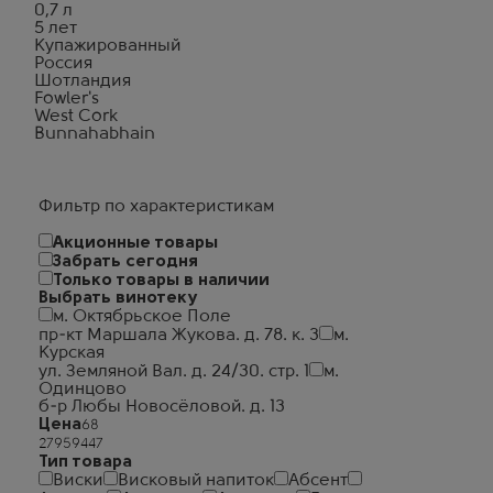
0,7 л
5 лет
Купажированный
Россия
Шотландия
Fowler's
West Cork
Bunnahabhain
Фильтр по характеристикам
Акционные товары
Забрать сегодня
Только товары в наличии
Выбрать винотеку
м. Октябрьское Поле
пр-кт Маршала Жукова. д. 78. к. 3
м.
Курская
ул. Земляной Вал. д. 24/30. стр. 1
м.
Одинцово
б-р Любы Новосёловой. д. 13
Цена
Тип товара
Виски
Висковый напиток
Абсент