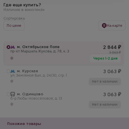
Где еще купить?
Наличие в винотеках
Сортировка
По цене
На карте
м. Октябрьское Поле
2 844
₽
пр-кт Маршала Жукова, д. 78, к. 3
3 063
₽
Через 1-2 дня
м. Курская
3 063
₽
ул. Земляной Вал, д. 24/30, стр. 1
Нет в наличии
м. Одинцово
3 063
₽
б-р Любы Новосёловой, д. 13
Нет в наличии
Похожие товары