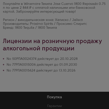
Покупайте в Winemore Текила Jose Cuervo 1800 Reposado 0.75
л по цене 2 844 ₽ с оплатой наличными или банковской
картой. Забронируйте интересующий товар!
Регион / винодельческая зона: Халиско / Jalisco
Производитель: Proximo Spirits / Проксимо Спиритс
Бренд: 1800 Tequila / 1800 Текила
Лицензии на розничную продажу
алкогольной продукции
№ 50РПА0024374 действует до 20.10.2028
№ 77РПА0015006 действует до 01.09.2030
№ 77РПА0015624 действует до 13.10.2026
Покупка
Гарантии