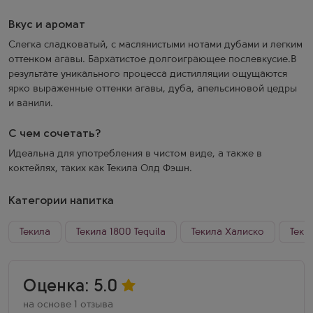
Вкус и аромат
Слегка сладковатый, с маслянистыми нотами дубами и легким
оттенком агавы. Бархатистое долгоиграющее послевкусие.В
результате уникального процесса дистилляции ощущаются
ярко выраженные оттенки агавы, дуба, апельсиновой цедры
и ванили.
С чем сочетать?
Идеальна для употребления в чистом виде, а также в
коктейлях, таких как Текила Олд Фэшн.
Категории напитка
Текила
Текила 1800 Tequila
Текила Халиско
Теки
Оценка: 5.0
на основе 1 отзыва