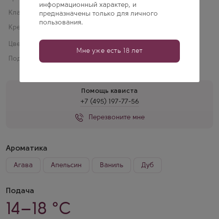
информационный характер, и
Класс:
Репосадо (Reposado)
предназначены только для личного
пользования.
Крепость:
40 % об.
Цвет:
Золотая
Мне уже есть 18 лет
Подарочная упаковка:
Нет
Помощь кависта
+7 (495) 197-77-56
Перезвоните мне
Ароматика
Агава
Апельсин
Ваниль
Дуб
Подача
14–18 °C