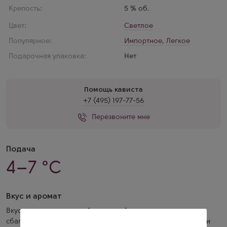
Крепость:
5 % об.
Цвет:
Светлое
Популярное:
Импортное
,
Легкое
Подарочная упаковка:
Нет
Помощь кависта
+7 (495) 197-77-56
Перезвоните мне
Подача
4–7 °C
Вкус и аромат
Вкус пива слегка пряный, хмелевой, хорошо
сбалансированный, с гладкой текстурой, нотками солода и