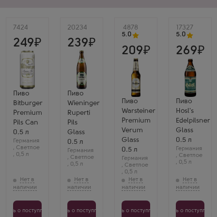
Артикул
7424
Артикул
20234
Артикул
4878
Артикул
17327
5.0
5.0
249
239
209
269
Пиво
Пиво
Пиво
Пиво
Bitburger
Wieninger
Warsteiner
Hosl's
Premium
Ruperti
Premium
Edelpilsner
Pils Can
Pils
Verum
Glass
0.5 л
Glass
Glass
0.5 л
Германия
0.5 л
,
Светлое
Германия
0.5 л
Германия
,
0,5 л
,
Светлое
,
Светлое
Германия
,
0,5 л
,
0,5 л
,
Светлое
,
0,5 л
Узнать о поступлении
Узнать о поступлении
Узнать о поступлении
Узнать о поступлени