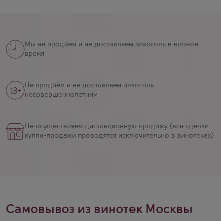
позволили Кромбахеру всегда находиться в авангарде
пивоварения. К 1990 году был перейден рубеж в 2 миллиона
гектолитров ежегодного производства, а в 2004 – в 5
миллионов. С 2009 года Кромбахер является официальным
Мы не продаем и не доставляем алкоголь в ночное
партнером немецкой футбольной лиги.
время
Не продаём и не доставляем алкоголь
несовершеннолетним
Не осуществляем дистанционную продажу (все сделки
купли-продажи проводятся исключительно в винотеках)
Самовывоз из винотек Москвы