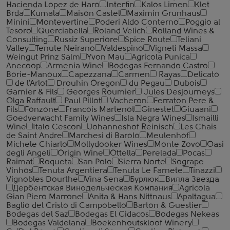
Hacienda Lopez de Haro
Interfin
Kalos Limen
Klet
Brda
Kumala
Maison Castel
Maximin Grunhaus
Minini
Montevertine
Poderi Aldo Conterno
Poggio al
Tesoro
Querciabella
Roland Velich
Rolland Wines &
Consulting
Russiz Superiore
Spice Route
Teliani
Valley
Tenute Neirano
Valdespino
Vigneti Massa
Weingut Prinz Salm
Yvon Mau
Agricola Punica
Anecoop
Armenia Wine
Bodegas Fernando Castro
Borie-Manoux
Capezzana
Carmen
Rayas
Delicato
de l'Arlot
Drouhin Oregon
du Pegau
Dubois
Garnier & Fils
Georges Roumier
Jules Desjourneys
Olga Raffault
Paul Pillot
Vacheron
Ferraton Pere &
Fils
Fonzone
Francois Martenot
Ginestet
Giuaani
Goedverwacht Family Wines
Isla Negra Wines
Ismailli
Wine
Italo Cescon
Johanneshof Reinisch
Les Chais
de Saint Andre
Marchesi di Barolo
Meulenhof
Michele Chiarlo
Mollydooker Wines
Monte Zovo
Oasi
degli Angeli
Origin Wine
Ottella
Perelada
Pocas
Raimat
Roqueta
San Polo
Sierra Norte
Sogrape
Vinhos
Tenuta Argentiera
Tenuta Le Farnete
Tinazzi
Vignobles Dourthe
Vina Sena
Бурлюк
Вилла Звезда
Дербентская Винодельческая Компания
Agricola
Gian Piero Marrone
Anita & Hans Nittnaus
Apaltagua
Baglio del Cristo di Campobello
Barton & Guestier
Bodegas del Saz
Bodegas El Cidacos
Bodegas Nekeas
Bodegas Valdelana
Boekenhoutskloof Winery