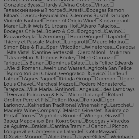
Georges Vernay
Marc Sorrel
Emmerich Knoll
Gonzalez Byass
Hardy's
Vina Cobos
Vintae
Телавский винный погреб
Aresti
Bodegas Ramon
Bilbao
Ducru-Beaucaillou
Clemens Busch
Gruppo
Vinicolo Fantinel
Home of Origin Wine
Kindzmarauli
Marani
Nik Weis St. Urbans-Hof
Alvaro Palacios
Bodegas Chivite
Bolero & Co
Borgogno
Cavino
Rauzan-Segla
d'Arenberg
Henri Gouges
Laporte
Thierry et Pascale Matrot
Lungarotti
Mauro Molino
Simon Bize & Fils
Speri Viticoltori
Wineforces
Сикоры
Alta Vista
Cantine Settesoli
Clerc Milon
Mukhrani
Jean-Marc & Thomas Bouley
Meo-Camuzet
Tariquet
s Bunan
Dominus Estate
Luis Felipe Edwards
Vie di Romans
Wein und Wasser
Agricola San Felice
Agricoltori del Chianti Geografico
Cevico
Lafleur
Latour
Agnes Paquet
Driada Group
Duemani
Jean-
Louis Chave
Marchesi Mazzei
Podere Monastero
Tarapaca
Villa Maria
Antinori
Angelus
des Lambrays
Gerard Peirazeau & Fils
Michel Lafarge
Robert
Groffier Pere et Fils
Felton Road
Fontodi
Igor
Larionov
Kakhetian Traditional Winemaking
Laroche
Madeira Wine Company
Maison Ginestet
Quinta do
Portal
Torres
Vignobles Brunier
Winegut Grassl
Завод Марочных Вин Коктебель
Bodegas y Vinedos
de Aguirre
Braida
Cantina Tramin
Canon
Pichon
Longueville Comtesse de Lalande
ColleMassari
D.Xavier Monnot
Alain Gras
Jayer-Gilles
Weinbach