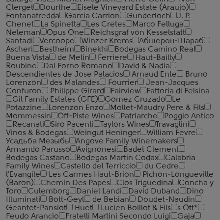
Clerget
Dourthe
Eisele Vineyard Estate (Araujo)
Fontanafredda
Garcia Carrion
Gunderloch
J. P.
Chenet
La Spinetta
Les Cretes
Marco Felluga
Neleman
Opus One
Reichsgraf von Kesselstatt
Santadi
Vercoope
Winzer Krems
Абшерон-Шараб
Ascheri
Bestheim
Binekhi
Bodegas Camino Real
Buena Vista
de Melin
Ferriere
Haut-Bailly
Roubine
Dal Forno Romano
David & Nadia
Descendientes de Jose Palacios
Arnaud Ente
Bruno
Lorenzon
des Malandes
Fourrier
Jean-Jacques
Confuron
Philippe Girard
Fairview
Fattoria di Felsina
Gil Family Estates (GFE)
Gomez Cruzado
Le
Potazzine
Lorenzon Enzo
Mollet-Maudry Pere & Fils
Mommessin
Off-Piste Wines
Patriarche
Poggio Antico
Recanati
Siro Pacenti
Taylors Wines
Travaglini
Vinos & Bodegas
Weingut Heninger
William Fevre
Усадьба Мезыбь
Angove Family Winemakers
Armando Parusso
Avignonesi
Badet Clement
Bodegas Castano
Bodegas Martin Codax
Calabria
Family Wines
Castello del Terriccio
du Cedre
l'Evangile
Les Carmes Haut-Brion
Pichon-Longueville
(Baron)
Chemin Des Papes
Clos Triguedina
Concha y
Toro
Culemborg
Daniel Landi
David Duband
Dino
Illuminati
Bott-Geyl
de Bebian
Doudet-Naudin
Geantet-Pansiot
Huet
Lucien Boillot & Fils
s Ott*
Feudo Arancio
Fratelli Martini Secondo Luigi
Gaja