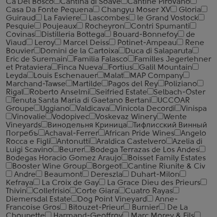
Ca'Del Bosco
Cantina di Soave
Cantine Pirovano
Casa Da Fonte Pequena
Changyu Moser XV
Gloria
Guiraud
La Faviere
Lascombes
le Grand Vostock
Pesquie
Poujeaux
Rocheyron
Contri Spumanti
Covinas
Distilleria Bottega
Bouard-Bonnefoy
de
Viaud
Leroy
Marcel Deiss
Potinet-Ampeau
Rene
Bouvier
Domini de la Cartoixa
Duca di Salaparuta
Eric de Suremain
Familia Falasco
Familles Jegerlehner
et Prataviera
Finca Nueva
Fortius
Galil Mountain
Leyda
Louis Eschenauer
Malat
MAP Company
Marchand-Tawse
Martilde
Pagos del Rey
Poliziano
Rigal
Roberto Anselmi
Seifried Estate
Selbach-Oster
Tenuta Santa Maria di Gaetano Bertani
UCCOAR
Groupe
Uggiano
Valdicava
Vinicola Decordi
Vinispa
Vinovalie
Vodopivec
Voskevaz Winery
Wente
Vineyards
Винодельня Криница
Тифлисский Винный
Погребъ
Achaval-Ferrer
African Pride Wines
Angelo
Rocca е Figli
Antonutti
Araldica Castelvero
Azelia di
Luigi Scavino
Beurer
Bodega Terrazas de Los Andes
Bodegas Horacio Gomez Araujo
Boisset Family Estates
Booster Wine Group
Borgeot
Cantine Riunite & Civ
Andre
Beaumont
Dereszla
Duhart-Milon
Kefraya
La Croix de Gay
La Grace Dieu des Prieurs
Thivin
Collefrisio
Corte Giara
Cuatro Rayas
Diemersdal Estate
Dog Point Vineyard
Anne-
Francoise Gros
Bitouzet-Prieur
Burnier
De La
Choupette
Harmand-Geoffroy
Marc Morey & Fils