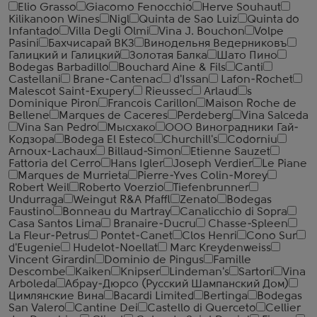
Elio Grasso
Giacomo Fenocchio
Herve Souhaut
Kilikanoon Wines
Nigl
Quinta de Sao Luiz
Quinta do
Infantado
Villa Degli Olmi
Vina J. Bouchon
Volpe
Pasini
Бахчисарай ВКЗ
Винодельня Ведерниковъ
Галицкий и Галицкий
Золотая Балка
Шато Пино
Bodegas Barbadillo
Bouchard Aine & Fils
Canti
Castellani
Brane-Cantenac
d'Issan
Lafon-Rochet
Malescot Saint-Exupery
Rieussec
Arlaud
s
Dominique Piron
Francois Carillon
Maison Roche de
Bellene
Marques de Caceres
Perdeberg
Vina Salceda
Vina San Pedro
Мысхако
ООО Виноградники Гай-
Кодзора
Bodega El Esteco
Churchill's
Codorniu
Arnoux-Lachaux
Billaud-Simon
Etienne Sauzet
Fattoria del Cerro
Hans Igler
Joseph Verdier
Le Piane
Marques de Murrieta
Pierre-Yves Colin-Morey
Robert Weil
Roberto Voerzio
Tiefenbrunner
Undurraga
Weingut R&A Pfaffl
Zenato
Bodegas
Faustino
Bonneau du Martray
Canalicchio di Sopra
Casa Santos Lima
Branaire-Ducru
Chasse-Spleen
La Fleur-Petrus
Pontet-Canet
Clos Henri
Cono Sur
d'Eugenie
Hudelot-Noellat
Marc Kreydenweiss
Vincent Girardin
Dominio de Pingus
Famille
Descombe
Kaiken
Knipser
Lindeman's
Sartori
Vina
Arboleda
Абрау-Дюрсо (Русский Шампанский Дом)
Цимлянские Вина
Bacardi Limited
Bertinga
Bodegas
San Valero
Cantine Dei
Castello di Querceto
Cellier