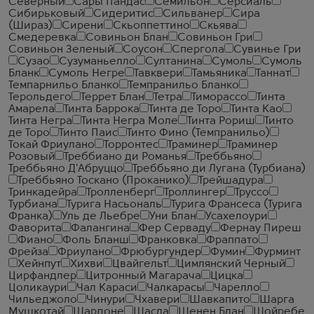
Северный
Сары Пандас
Семильон
Серсиаль
Сибирьковый
Сидеритис
Сильванер
Сира
(Шираз)
Сирени
Скьоппеттино
Скьява
Смедеревка
Совиньон Блан
Совиньон Гри
Совиньон Зеленый
Соусон
Спергола
Сувинье Гри
Сузао
Сузуманьелло
Султанина
Сумоль
Сумоль
Бланк
Сумоль Негре
Тавквери
Тамьяника
Таннат
Темпарнильо Бланко
Темпранильо Бланко
Терольдего
Террет Блан
Тетра
Тиморассо
Тинта
Амарела
Тинта Баррока
Тинта де Торо
Тинта Као
Тинта Негра
Тинта Негра Моле
Тинта Рориш
Тинто
де Торо
Тинто Паис
Тинто Фино (Темпранильо)
Токай Фриулано
Торронтес
Траминер
Траминер
Розовый
Треббиано ди Романья
Треббьяно
Треббьяно Д'Абруццо
Треббьяно ди Лугана (Турбиана)
Треббьяно Тоскано (Проканико)
Трейшадура
Тринкадейра
Тролленберг
Троллингер
Труссо
Турбиана
Турига Насьональ
Турига Франсеса (Турига
Франка)
Уль де Льебре
Уни Блан
Усахелоури
Фаворита
Фалангина
Фер Серваду
Фернау Пиреш
Фиано
Фоль Бланш
Франковка
Фраппато
Фрейза
Фриулано
Фрюбургундер
Фумин
Фурминт
Хейнпут
Хихви
Цвайгельт
Цимлянский Черный
Цирфандлер
Цитронный Магарача
Цицка
Цоликаури
Чал Караси
Чалкарасы
Чарелло
Чильеджоло
Чинури
Чхавери
Шавкапито
Шарга
Мушкотай
Шардоне
Шасла
Шенен Блан
Шойребе