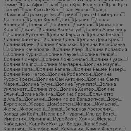
Галисия
Гар
Гарда
Гасконь
Гаттинара
Геленджик
Гемме
Гора Афон
Грав
Гран Крю Вальмюр
Гран Крю
Гренуй
Гран Крю Ле Кло
Гран Эшезо
Гранд
Шампань
Греко ди Туфо
Грийе
Гриот-Шамбертен
Дагестан
Данди Хиллз
Дао
Дарлинг
Делле
Венецие
Денезли
Дербент
Джилонг
Джойа дель
Колле
Джойя
Долина Аконкагуа
Долина Александр
Долина Ауатере
Долина Баросса
Долина Бекаа
Долина Био-Био
Долина Дона
Долина Драй Крик
Долина Иден
Долина Кальчаки
Долина Касабланка
Долина Качапоаль
Долина Клер
Долина Коламбия
Долина Курико
Долина Лауры
Долина Лейда
Долина Лимари
Долина Лонкомилья
Долина Луары
Долина Майпо
Долина Макларен
Долина Мауле
Долина Напа
Долина Рапель
Долина Рашен Ривер
Долина Рио Негро
Долина Робертсон
Долина
Русской реки
Долина Сан Антонио
Долина Санта
Мария
Долина Тулум
Долина Тупунгато
Долина
Уилламетт
Долина Уко
Долина Хантер
Долина
Эльки
Долина Якима
Долина Ярра
Дольчетто
д'Альба
Дольяни
Доминио де Вальдепуса
Дору
Дуриенсе
Жевре-Шамбертен
Живри
Жульена
Жюра
Жюрансон
Запад
Западная Австралия
Западный Кейп
Изола дей Нураги
Иль де Боте
Имеретия
Ирпиния
Иудейские Холмы
Йекла
Кабардес
Кадийяк Кот-де-Бордо
Калабрия
Калатаюд
Калифорния
Кампания
Кампи Флегреи