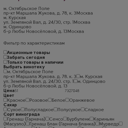
м. Октябрьское Поле
пр-кт Маршала Жукова, д. 78, к. 3
Москва
м. Курская
ул. Земляной Вал, д. 24/30, стр. 1
Москва
м. Одинцово
б-р Любы Новосёловой, д. 13
Москва
Фильтр по характеристикам
Акционные товары
Забрать сегодня
Только товары в наличии
Выбрать винотеку
м. Октябрьское Поле
пр-кт Маршала Жукова. д. 78. к. 3
м. Курская
ул. Земляной Вал. д. 24/30. стр. 1
м. Одинцово
б-р Любы Новосёловой. д. 13
Цена
Цвет
Красное
Розовое
Белое
Оранжевое
Сахар
Сухое
Полусладкое
Полусухое
Сладкое
Сорт винограда
Гренаш (Гарнача)
Сенсо
Бурбуленк
Кариньян
(Масуэло)
Гренаш Блан (Гарнача Бланка)
Мурведр