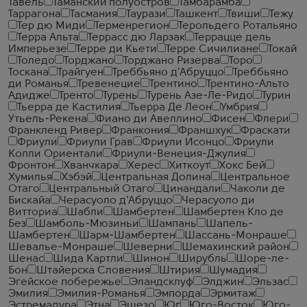
Тавель
Таманский полуостров
Тамбарамба
Таррагона
Тасмания
Таурази
Ташкент
Твиши
Тежу
Тер дю Миди
Терменрегион
Терольдего Ротальяно
Терра Альта
Террасс дю Ларзак
Террацце дель
Имперьезе
Терре ди Кьети
Терре Сичилиане
Токай
Толедо
Торджано
Торджано Ризерва
Торо
Тоскана
Трайгуен
Треббьяно д'Абруццо
Треббьяно
ди Романья
Тревенецие
Трентино
Трентино-Альто
Адидже
Тренто
Турень
Турень Азе-Ле-Ридо
Турин
Тьерра де Кастилия
Тьерра Де Леон
Умбрия
Утьель-Рекена
Фиано ди Авеллино
Фисен
Флери
Франкленд Ривер
Франкония
Франшхук
Фраскати
Фриули
Фриули Грав
Фриули Исонцо
Фриули
Колли Ориентали
Фриули-Венеция-Джулия
Фронтон
Хванчкара
Херес
Хиткоут
Хокс Бей
Хумилья
Хэбэй
Центральная Долина
Центральное
Отаго
Центральный Отаго
Цинандали
Чаколи де
Бискайа
Черасуоло д'Абруццо
Черасуоло ди
Витториа
Шабли
Шамбертен
Шамбертен Кло де
Без
Шамболь-Мюзиньи
Шампань
Шапель-
Шамбертен
Шарм-Шамбертен
Шассань-Монраше
Шевалье-Монраше
Шеверни
Шемахинский район
Шенас
Шида Картли
Шинон
Ширубль
Шоре-ле-
Бон
Штайерска Словения
Штирия
Шумадия
Эгейское побережье
Эландсклуф
Элджин
Эльзас
Эмилия
Эмилия-Романья
Эмпорда
Эрмитаж
Эстремадура
Этна
Эшезо
Юг
Юго-Восток
Юго-