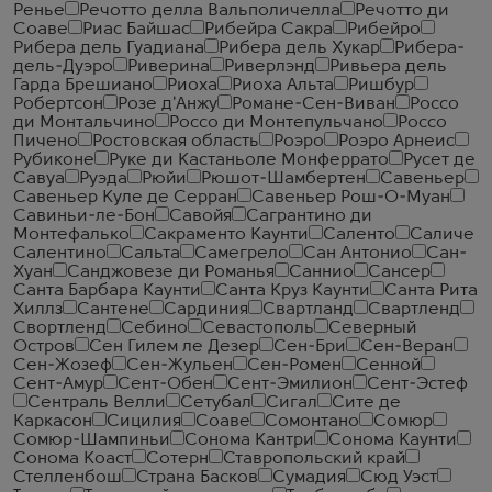
Ренье
Речотто делла Вальполичелла
Речотто ди
Соаве
Риас Байшас
Рибейра Сакра
Рибейро
Рибера дель Гуадиана
Рибера дель Хукар
Рибера-
дель-Дуэро
Риверина
Риверлэнд
Ривьера дель
Гарда Брешиано
Риоха
Риоха Альта
Ришбур
Робертсон
Розе д'Анжу
Романе-Сен-Виван
Россо
ди Монтальчино
Россо ди Монтепульчано
Россо
Пичено
Ростовская область
Роэро
Роэро Арнеис
Рубиконе
Руке ди Кастаньоле Монферрато
Русет де
Савуа
Руэда
Рюйи
Рюшот-Шамбертен
Савеньер
Савеньер Куле де Серран
Савеньер Рош-О-Муан
Савиньи-ле-Бон
Савойя
Сагрантино ди
Монтефалько
Сакраменто Каунти
Саленто
Саличе
Салентино
Сальта
Самегрело
Сан Антонио
Сан-
Хуан
Санджовезе ди Романья
Саннио
Сансер
Санта Барбара Каунти
Санта Круз Каунти
Санта Рита
Хиллз
Сантене
Сардиния
Свартланд
Свартленд
Свортленд
Себино
Севастополь
Северный
Остров
Сен Гилем ле Дезер
Сен-Бри
Сен-Веран
Сен-Жозеф
Сен-Жульен
Сен-Ромен
Сенной
Сент-Амур
Сент-Обен
Сент-Эмилион
Сент-Эстеф
Сентраль Велли
Сетубал
Сигал
Сите де
Каркасон
Сицилия
Соаве
Сомонтано
Сомюр
Сомюр-Шампиньи
Сонома Кантри
Сонома Каунти
Сонома Коаст
Сотерн
Ставропольский край
Стелленбош
Страна Басков
Сумадия
Сюд Уэст