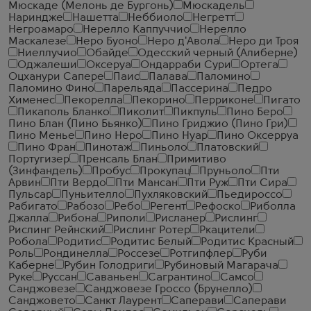
Мюскаде (Мелонь де Бургонь)
Мюскадель
Нариндже
Нашетта
Неббиоло
Негретт
Негроамаро
Нерелло Каппуччио
Нерелло
Маскалезе
Неро Буоно
Неро д'Авола
Неро ди Троя
Ниеллучио
Обайде
Одесский черный (Алиберне)
Оджалеши
Оксеруа
Ондарраби Сури
Ортега
Оцханури Сапере
Паис
Палава
Паломино
Паломино Фино
Парельяда
Пассерина
Педро
Хименес
Пекорелла
Пекорино
Перриконе
Пигато
Пикаполь Бланко
Пиколит
Пикпуль
Пино Беро
Пино Блан (Пино Бьянко)
Пино Гриджио (Пино Гри)
Пино Менье
Пино Неро
Пино Нуар
Пино Оксерруа
Пино Фран
Пинотаж
Пиньоло
Платовский
Португизер
Пренсаль Блан
Примитиво
(Зинфандель)
Пробус
Прокупац
Пруньоло
Пти
Арвин
Пти Вердо
Пти Мансан
Пти Руж
Пти Сира
Пульсар
Пуньителло
Пухляковский
Пьедироссо
Рабигато
Рабозо
Ребо
Регент
Рефоско
Риболла
Джалла
Рибона
Риполи
Рисланер
Рислинг
Рислинг Рейнский
Рислинг Ротер
Ркацители
Робола
Родитис
Родитис Белый
Родитис Красный
Роль
Рондинелла
Россезе
Ротгипфлер
Руби
Каберне
Рубин Голодриги
Рубиновый Магарача
Руке
Руссан
Саваньен
Сагрантино
Самсо
Санджовезе
Санджовезе Гроссо (Брунелло)
Санджовето
Санкт Лаурент
Саперави
Саперави