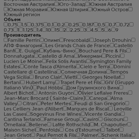
Восточная Австралия
Юго-Запад
Южная Австралия
Южная Моравия
Южная Штирия
Южный Остров
Южный регион
Объем
0.75
1.5
0.375
0.1
0.2
0.25
0.187
0.5
0.7
0.72
0.73
1
1.125
1.4
10
15
2
2.25
3
4.5
5
6
9
Производитель
Famille Perrin
Олимп
Frescobaldi
Joseph Drouhin
АПФ Фанагория
Les Grands Chais de France
Castello
Banfi
E. Guigal
Кубань-Вино
Bouchard Pere & Fils
Donnafugata
Castello di Ama
Инкерман
Piccini
Lucien Le Moine
Felix Solis Avantis
Symington Family
Estates
Conte Tasca d'Almerita
Cielo e Terra
Domini
Castellare di Castellina
Солнечная Долина
Tempos
Vega Sicilia
Bruno Clair
Vietti
Georges Noellat
Bertani
Hubert Lamy
Trapet Pere et Fils
GIV (Gruppo
Italiano Vini)
Paul Hobbs
Дом Грузинского Вина
Albert Bichot
Antonin Guyon
Olivier Leflaive Freres
Jean-Marc Brocard ( Sainte-Claire)
Сатера
Alma
Valley
Citran
Peter Mertes
Feudi di San Gregorio
Les Celliers Jean d'Alibert
Marques de Riscal
Leoville
Las Cases
Sogevinus Fine Wines
Vicente Gandia
Cantina Terlano
Farnese Group
Caviro
Giscours
Ornellaia
Bellene
Lafite Rothschild
M. Chapoutier
Maison Sichel
Penfolds
Cos d'Estournel
Talbot
Jean Grivot
Paul Pernot & Fils
Palmer
Schenk Italia