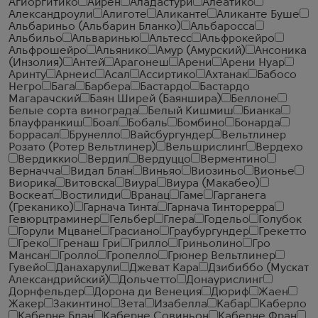
Агиоргитико
Айрен
Аладастури
Алеатико
Александроули
Алиготе
Аликанте
Аликанте Буше
Альбариньо (Альбарин Бланко)
Альбаросса
Альбильо
Альваринью
Альтесс
Альфрокейро
Альфрошейро
Альянико
Амур (Амурский)
Ансоника
(Инзолия)
Антей
Арагонеш
Арени
Арени Нуар
Аринту
Арнеис
Асал
Ассиртико
Ахтанак
Бабосо
Негро
Бага
Барбера
Бастардо
Бастардо
Магарачский
Баян Ширей (Баяншира)
Беллоне
Белые сорта винограда
Белый Кишмиш
Бианка
Блауфранкиш
Боал
Бобаль
Бомбино
Бонарда
Боррасал
Брунелло
Вайсбургундер
Вельтлинер
Розато (Ротер Вельтлинер)
Вельшрислинг
Вердехо
Вердиккио
Вердил
Вердуццо
Верментино
Верначча
Видал Блан
Виньяо
Виозиньо
Вионье
Виорика
Витовска
Виура
Виура (Макабео)
Воскеат
Востилиди
Вранац
Гаме
Гарганега
(Греканико)
Гарнача Тинта
Гарнача Тинторерра
Гевюрцтраминер
Гельбер
Глера
Годельо
Голубок
Горули Мцване
Грасиано
Граубургундер
Грекетто
Греко
Гренаш Гри
Грилло
Гриньолино
Гро
Мансан
Гролло
Гропелло
Грюнер Вельтлинер
Гувейо
Данахарули
Джеват Кара
Дзибиббо (Мускат
Александрийский)
Дольчетто
Донаурислинг
Дорнфельдер
Дорона ди Венеция
Дюриф
Жаен
Жакер
Закинтино
Зета
Изабелла
Кабар
Каберло
Каберне Блан
Каберне Совиньон
Каберне Фран