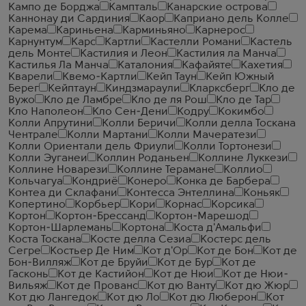
Кампо де Борджа
Кампталь
Канарские острова
Каннонау ди Сардиния
Каор
Каприано дель Колле
Карема
Кариньена
Карминьяно
Карнерос
Карнунтум
Карс
Картли
Кастелли Романи
Кастель
дель Монте
Кастилия и Леон
Кастилия ла Манча
Кастилья Ла Манча
Каталония
Кафайяте
Кахетия
Кварели
Квемо-Картли
Кейп Таун
Кейп Южный
Берег
Кейптаун
Киндзмараули
Кларксберг
Кло де
Вужо
Кло де Ламбре
Кло де ля Рош
Кло де Тар
Кло Наполеон
Кло Сен-Дени
Кодру
Кокимбо
Колли Апрутини
Колли Беричи
Колли делла Тоскана
Чентрале
Колли Мартани
Колли Мачератези
Колли Ориентали дель Фриули
Колли Тортонези
Колли Эуганеи
Коллин Роданьен
Коллине Луккези
Коллине Новарези
Коллине Терамане
Коллио
Кольчагуа
Кондриё
Конеро
Конка де Барбера
Контеа ди Склафани
Контесса Энтеллина
Коньяк
Копертино
Корбьер
Кори
Корнас
Корсика
Кортон
Кортон-Брессанд
Кортон-Марешод
Кортон-Шарлемань
Кортона
Коста д'Амальфи
Коста Тоскана
Косте делла Сезиа
Костерс дель
Сегре
Костьер Де Ним
Кот д'Ор
Кот де Бон
Кот де
Бон-Вилляж
Кот де Бруйи
Кот де Бур
Кот де
Гасконь
Кот де Кастийон
Кот де Нюи
Кот де Нюи-
Вильяж
Кот де Прованс
Кот дю Ванту
Кот дю Жюр
Кот дю Лангедок
Кот дю Ло
Кот дю Люберон
Кот