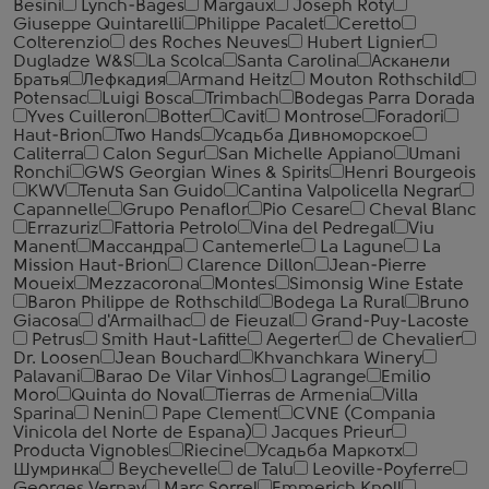
Besini
Lynch-Bages
Margaux
Joseph Roty
Giuseppe Quintarelli
Philippe Pacalet
Ceretto
Colterenzio
des Roches Neuves
Hubert Lignier
Dugladze W&S
La Scolca
Santa Carolina
Асканели
Братья
Лефкадия
Armand Heitz
Mouton Rothschild
Potensac
Luigi Bosca
Trimbach
Bodegas Parra Dorada
Yves Cuilleron
Botter
Cavit
Montrose
Foradori
Haut-Brion
Two Hands
Усадьба Дивноморское
Caliterra
Calon Segur
San Michelle Appiano
Umani
Ronchi
GWS Georgian Wines & Spirits
Henri Bourgeois
KWV
Tenuta San Guido
Cantina Valpolicella Negrar
Capannelle
Grupo Penaflor
Pio Cesare
Cheval Blanc
Errazuriz
Fattoria Petrolo
Vina del Pedregal
Viu
Manent
Массандра
Cantemerle
La Lagune
La
Mission Haut-Brion
Clarence Dillon
Jean-Pierre
Moueix
Mezzacorona
Montes
Simonsig Wine Estate
Baron Philippe de Rothschild
Bodega La Rural
Bruno
Giacosa
d'Armailhac
de Fieuzal
Grand-Puy-Lacoste
Petrus
Smith Haut-Lafitte
Aegerter
de Chevalier
Dr. Loosen
Jean Bouchard
Khvanchkara Winery
Palavani
Barao De Vilar Vinhos
Lagrange
Emilio
Moro
Quinta do Noval
Tierras de Armenia
Villa
Sparina
Nenin
Pape Clement
CVNE (Compania
Vinicola del Norte de Espana)
Jacques Prieur
Producta Vignobles
Riecine
Усадьба Маркотх
Шумринка
Beychevelle
de Talu
Leoville-Poyferre