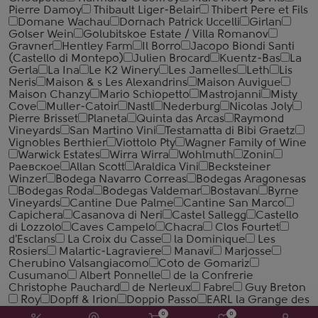
Pierre Damoy
Thibault Liger-Belair
Thibert Pere et Fils
Domane Wachau
Dornach Patrick Uccelli
Girlan
Golser Wein
Golubitskoe Estate / Villa Romanov
Gravner
Hentley Farm
Il Borro
Jacopo Biondi Santi
(Castello di Montepo)
Julien Brocard
Kuentz-Bas
La
Gerla
La Ina
Le K2 Winery
Les Jamelles
Leth
Lis
Neris
Maison & s Les Alexandrins
Maison Auvigue
Maison Chanzy
Mario Schiopetto
Mastrojanni
Misty
Cove
Muller-Catoir
Nastl
Nederburg
Nicolas Joly
Pierre Brisset
Planeta
Quinta das Arcas
Raymond
Vineyards
San Martino Vini
Testamatta di Bibi Graetz
Vignobles Berthier
Viottolo Pty
Wagner Family of Wine
Warwick Estates
Wirra Wirra
Wohlmuth
Zonin
Раевское
Allan Scott
Araldica Vini
Becksteiner
Winzer
Bodega Navarro Correas
Bodegas Aragonesas
Bodegas Roda
Bodegas Valdemar
Bostavan
Byrne
Vineyards
Cantine Due Palme
Cantine San Marco
Capichera
Casanova di Neri
Castel Sallegg
Castello
di Lozzolo
Caves Campelo
Chacra
Clos Fourtet
d'Esclans
La Croix du Casse
la Dominique
Les
Rosiers
Malartic-Lagraviere
Manavi
Marjosse
Cherubino Valsangiacomo
Coto de Gomariz
Cusumano
Albert Ponnelle
de la Confrerie
Christophe Pauchard
de Nerleux
Fabre
Guy Breton
Roy
Dopff & Irion
Doppio Passo
EARL la Grange des
Peres
Einig-Zenzen
Enoitalia
Erdevik
Georges
0
0