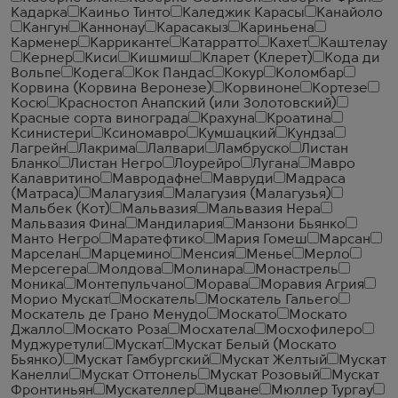
Кадарка
Каиньо Тинто
Каледжик Карасы
Канайоло
Кангун
Каннонау
Карасакыз
Кариньена
Карменер
Карриканте
Катарратто
Кахет
Каштелау
Кернер
Киси
Кишмиш
Кларет (Клерет)
Кода ди
Вольпе
Кодега
Кок Пандас
Кокур
Коломбар
Корвина (Корвина Веронезе)
Корвиноне
Кортезе
Косю
Красностоп Анапский (или Золотовский)
Красные сорта винограда
Крахуна
Кроатина
Ксинистери
Ксиномавро
Кумшацкий
Кундза
Лагрейн
Лакрима
Лалвари
Ламбруско
Листан
Бланко
Листан Негро
Лоурейро
Лугана
Мавро
Калавритино
Мавродафне
Мавруди
Мадраса
(Матраса)
Малагузия
Малагузия (Малагузья)
Мальбек (Кот)
Мальвазия
Мальвазия Нера
Мальвазия Фина
Мандилария
Манзони Бьянко
Манто Негро
Маратефтико
Мария Гомеш
Марсан
Марселан
Марцемино
Менсия
Менье
Мерло
Мерсегера
Молдова
Молинара
Монастрель
Моника
Монтепульчано
Морава
Моравия Агрия
Морио Мускат
Москатель
Москатель Гальего
Москатель де Грано Менудо
Москато
Москато
Джалло
Москато Роза
Мосхатела
Мосхофилеро
Муджуретули
Мускат
Мускат Белый (Москато
Бьянко)
Мускат Гамбургский
Мускат Желтый
Мускат
Канелли
Мускат Оттонель
Мускат Розовый
Мускат
Фронтиньян
Мускателлер
Мцване
Мюллер Тургау