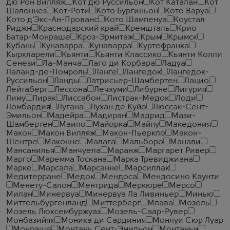
дю Рон Вилляж
Кот дю Руссильон
Кот Каталан
Кот
Шалоннез
Кот-Роти
Кото Бургиньон
Кото Варуа
Кото д'Экс-Ан-Прованс
Кото Шампенуа
Коустал
Риджн
Краснодарский край
Кремшталь
Крио
Батар-Монраше
Кроз-Эрмитаж
Крым
Крымск
Кубань
Кунаварра
Кунаворра
Куртефранка
Кыркларели
Кьянти
Кьянти Классико
Кьянти Колли
Сенези
Ла-Манча
Лаго ди Корбара
Ладуа
Лаланд-де-Помроль
Ланге
Лангедок
Лангедок-
Руссильон
Ланды
Латрисьер-Шамбертен
Лацио
Лейтаберг
Лессона
Лечхуми
Либурне
Лигурия
Лиму
Лирак
Лиссабон
Листрак-Медок
Лоди
Ломбардия
Лугана
Лухан де Куйо
Люссак-Сент-
Эмильон
Мадейра
Мадиран
Мадрид
Мази-
Шамбертен
Маипо
Майорка
Майпу
Македония
Макон
Макон Вилляж
Макон-Пьеркло
Макон-
Шентре
Маконне
Малага
Мальборо
Манави
Мансанилья
Манчуела
Маранж
Маргарет Ривер
Марго
Маремма Тоскана
Марка Тревиджиана
Марке
Марсала
Марсанне
Марсиллак
Медитерране
Медок
Мендоса
Мендосино Каунти
Менету-Салон
Ментрида
Меркюре
Мерсо
Милан
Минервуа
Минервуа Ла Ливиньер
Минью
Миттельбургенланд
Миттерберг
Млава
Мозель
Мозель Люксембуржуаз
Мозель-Саар-Рувер
Монбазийяк
Моника ди Сардиния
Монлуи Сюр Луар
Монраше
Монтань Сент-Эмильон
Монтаньи