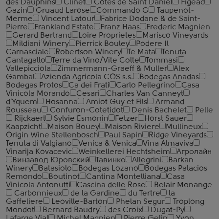
des Dauphins
Clinet
Cotes de Saint Daniel
Figeac
Gazin
Gruaud Larose
Commando G
Taupenot-
Merme
Vincent Latour
Fabrice Dodane & de Saint-
Pierre
Frankland Estate
Franz Haas
Frederic Magnien
Gerard Bertrand
Loire Proprietes
Marisco Vineyards
Mildiani Winery
Pierrick Bouley
Podere Il
Carnasciale
Robertson Winery
Te Mata
Tenuta
Cantagallo
Terre da Vino/Vite Colte
Tommasi
Vallepicciola
Zimmermann-Graeff & Muller
Alex
Gambal
Azienda Agricola COS s.s.
Bodegas Anadas
Bodegas Protos
Ca dei Frati
Carlo Pellegrino
Casa
Vinicola Morando
Cesari
Charles Van Canneyt
d'Yquem
Hosanna
Amiot Guy et Fils
Armand
Rousseau
Confuron-Cotetidot
Denis Bachelet
Pelle
Rijckaert
Sylvie Esmonin
Fetzer
Horst Sauer
Kaapzicht
Maison Bouey
Maison Riviere
Mullineux
Origin Wine Stellenbosch
Paul Sapin
Ridge Vineyards
Tenuta di Valgiano
Venica & Venica
Vina Almaviva
Vinarija Kovacevic
Weinkellerei Hechtsheim
Агролайн
Винзавод Юровский
Тавинко
Allegrini
Barkan
Winery
Batasiolo
Bodegas Lozano
Bodegas Palacios
Remondo
Boutinot
Cantina Montelliana
Casa
Vinicola Antonutti
Cascina delle Rose
Belair Monange
Carbonnieux
de la Gardine
du Tertre
la
Gaffeliere
Leoville-Barton
Phelan Segur
Troplong
Mondot
Bernard Baudry
des Croix
Dugat-Py
Lafarge Vial
Michel Magnien
Pierre Gelin
Yvon