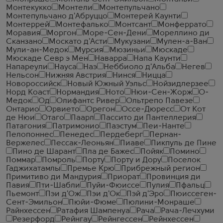
Монтекукко
Монтели
Монтепульчано
Монтепульчано д'Абруццо
Монтерей Каунти
Монтеррей
Монтефалько
Монтсант
Монферрато
Моравия
Моргон
Море-Сен-Дени
Мореллино ди
Сканзано
Москато д'Асти
Мукузани
Мулен-а-Ван
Мули-ан-Медок
Мурсия
Мюзиньи
Мюскаде
Мюскаде Севр э Мен
Наварра
Напа Каунти
Напареули
Науса
Наэ
Неббиоло д'Альба
Негев
Нельсон
Нижняя Австрия
Нинся
Ницца
Новороссийск
Новый Южный Уэльс
Нойзидлерзее
Норд Коаст
Нормандия
Ното
Нюи-Сен-Жорж
О-
Медок
Од
Олифантс Ривер
Ольтрепо Павезе
Онтарио
Орвието
Орегон
Оссе-Дюресс
От Кот
де Нюи
Отаго
Паарл
Пассито ди Пантеллерия
Патагония
Патримонио
Паэстум
Пеи-Нанте
Пелопоннес
Пенедес
Пердеберг
Пернан-
Вержелес
Пессак-Леоньян
Пиаве
Пикпуль де Пине
Пино де Шарант
Пла де Бажес
Пойяк
Помино
Поммар
Помроль
Порту
Порту и Дору
Поселок
Гаджихатамлы
Премье Крю
Прибрежный регион
Примитиво ди Мандурия
Приорат
Провинция ди
Павия
Пти-Шабли
Пуйи-Фюиссе
Пулия
Пфальц
Пьемонт
Пэи д'Ож
Пэи д'Ок
Пэй д'Эро
Пюиссеген-
Сент-Эмильон
Пюйи-Фюме
Пюлини-Монраше
Райнхессен
Ратафия Шампенуа
Рача
Рача-Лечхуми
Резерфорд
Рейнгау
Рейнгессен
Рейнхессен