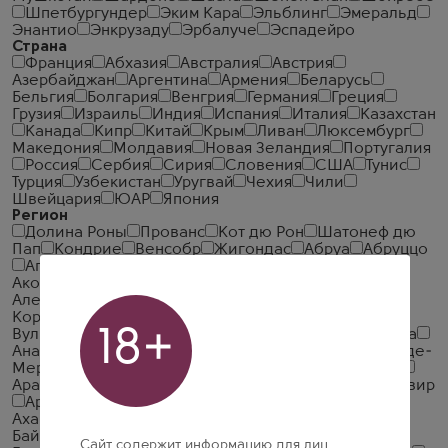
Шпетбургундер
Эким Кара
Эльблинг
Эмеральд
Энантио
Энкрузаду
Эрбалуче
Эспадейро
Страна
Франция
Абхазия
Австралия
Австрия
Азербайджан
Аргентина
Армения
Беларусь
Бельгия
Болгария
Венгрия
Германия
Греция
Грузия
Израиль
Индия
Испания
Италия
Казахстан
Канада
Кипр
Китай
Крым
Ливан
Люксембург
Македония
Молдавия
Новая Зеландия
Португалия
Россия
Сербия
Сирия
Словения
США
Тунис
Турция
Узбекистан
Уругвай
Чехия
Чили
Швейцария
ЮАР
Япония
Регион
Долина Роны
Прованс
Кот дю Рон
Шатонеф дю
Пап
Кондрие
Венсобр
Жигондас
Абруа
Абруццо
Агли
Аделаида Хиллз
Айзенберг
Аквитания
Аконкагуа
Алазанская долина
Александровац
Алентежу
Алентежу. Сетубал
Аликанте
Алос-
Кортон
Альманса
Альто Адидже
Альянико дель
18+
Вультуре
Амароне
Амароне делла Вальполичелла
Анапская Долина
Андалусия
Анжу-Сомюр
Антр-де-
Мер
Апулия
Ар
Арагацотнская область
Арагон
Араратская Долина
Арбуа
Арбуа-Пюпилен
Армавир
Армавирский район
Арманьяк
Асти
Ахайя
Ахашени
Ба-Арманьяк
Баден
Базиликата
Байррада
Балеарские Острова
Бандоль
Сайт содержит информацию для лиц