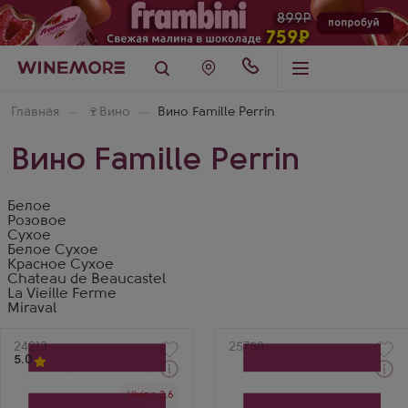
Главная
🍷
Вино
Вино Famille Perrin
Вино Famille Perrin
Белое
Розовое
Сухое
Белое Сухое
Красное Сухое
Chateau de Beaucastel
La Vieille Ferme
Miraval
Артикул
24213
Артикул
25758
5.0
Через 1-2 дня
Через 1-2 дня
Vivino 3.6
Белое Сухое Вино
Розовое Сухое Вино