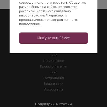
совершеннолетнего возраста. Сведения,
размещённые на сайте, не являются
рекламой, носят исключительно
Покупка
информационный характер, и
предназначены только для личного
Гарантии
пользования.
Консультации
Корпоративным клиентам
Мне уже есть 18 лет
Каталог
Вино
Шампанское
Крепкие напитки
Пиво
Гастрономия
Вода и соки
Аксессуары
Популярные статьи