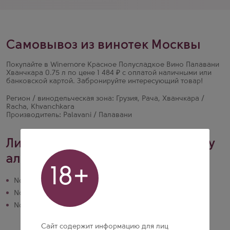
Самовывоз из винотек Москвы
Покупайте в Winemore Красное Полусладкое Вино Палавани
Хванчкара 0.75 л по цене 1 484 ₽ с оплатой наличными или
банковской картой. Забронируйте интересующий товар!
Регион / винодельческая зона: Грузия, Рача, Хванчкара /
Racha, Khvanchkara
Производитель: Palavani / Палавани
Лицензии на розничную продажу
алкогольной продукции
18+
№ 50РПА0024374 действует до 20.10.2028
№ 77РПА0015006 действует до 01.09.2030
№ 77РПА0015624 действует до 13.10.2026
Сайт содержит информацию для лиц