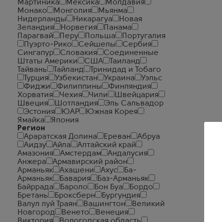
Мартиника
Мексика
Молдавия
Монако
Монголия
Мьянма
Нидерланды
Никарагуа
Новая
Зеландия
Норвегия
Панама
Парагвай
Перу
Польша
Португалия
Пуэрто-Рико
Сейшелы
Сербия
Сингапур
Словакия
Соединенные
Штаты Америки
США
Таиланд
Тайвань
Тайланд
Тринидад и Тобаго
Турция
Узбекистан
Украина
Уэльс
Фиджи
Филиппины
Финляндия
Хорватия
Чехия
Чили
Швейцария
Швеция
Шотландия
Эль Сальвадор
Эстония
ЮАР
Южная Корея
Ямайка
Япония
Регион
Араратская Долина
Ереван
Абруа
Аидзу
Айла
Алтайский край
Амазония
Амстердам
Андалусия
Анжера
Армавирский район
Арманьяк
Ахашени
Ахус
Ба-
Арманьяк
Бавария
Баз-Арманьяк
Байррада
Бароло
Бон Буа
Бордо
Бретань
Броксберн
Бургундия
Валул луй Траян
Вашингтон
Великий
Новгород
Венето
Венеция
Виктория
Вологодская область