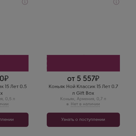
Коньяк
Old
Noy Classic 15 Years Old в
подарочной коробке
й Завод
Производитель
Ереванский Коньячный Завод
Бренд
Ной
Регион
Араратская Долина
Выдержка
15 лет
Василий Л.
ских
ть лет в
Двадцать лет выдержки!
Виски для тех, кто понимает
толк в жизни.
50
от 5 557
к 15 Лет 0.5
Коньяк Ной Классик 15 Лет 0.7
ox
л Gift Box
ия
,
0,5 л
Коньяк
,
Армения
,
0,7 л
уплении
Узнать о поступлении