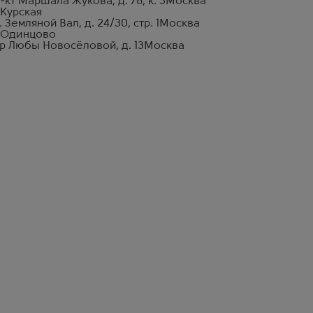
-кт Маршала Жукова, д. 78, к. 3
Москва
 Курская
. Земляной Вал, д. 24/30, стр. 1
Москва
 Одинцово
р Любы Новосёловой, д. 13
Москва