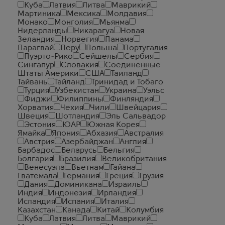
Куба
Латвия
Литва
Маврикий
Мартиника
Мексика
Молдавия
Монако
Монголия
Мьянма
Нидерланды
Никарагуа
Новая
Зеландия
Норвегия
Панама
Парагвай
Перу
Польша
Португалия
Пуэрто-Рико
Сейшелы
Сербия
Сингапур
Словакия
Соединенные
Штаты Америки
США
Таиланд
Тайвань
Тайланд
Тринидад и Тобаго
Турция
Узбекистан
Украина
Уэльс
Фиджи
Филиппины
Финляндия
Хорватия
Чехия
Чили
Швейцария
Швеция
Шотландия
Эль Сальвадор
Эстония
ЮАР
Южная Корея
Ямайка
Япония
Абхазия
Австралия
Австрия
Азербайджан
Англия
Барбадос
Беларусь
Бельгия
Болгария
Бразилия
Великобритания
Венесуэла
Вьетнам
Гайана
Гватемала
Германия
Греция
Грузия
Дания
Доминикана
Израиль
Индия
Индонезия
Ирландия
Исландия
Испания
Италия
Казахстан
Канада
Китай
Колумбия
Куба
Латвия
Литва
Маврикий