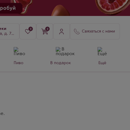
еки
0
0
Связаться с нами
8, к. 3
Пиво
В подарок
Ещё
е.