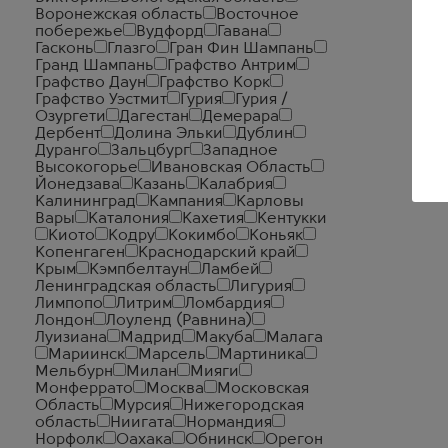
Воронежская область
Восточное
побережье
Вудфорд
Гавана
Гасконь
Глазго
Гран Фин Шампань
Гранд Шампань
Графство Антрим
Графство Даун
Графство Корк
Графство Уэстмит
Гурия
Гурия /
О
Озургети
Дагестан
Демерара
Дербент
Долина Эльки
Дублин
Дуранго
Зальцбург
Западное
Высокогорье
Ивановская Область
Йонедзава
Казань
Калабрия
Калининград
Кампания
Карловы
Вары
Каталония
Кахетия
Кентукки
Киото
Кодру
Кокимбо
Коньяк
Копенгаген
Краснодарский край
Крым
Кэмпбелтаун
Ламбей
Ленинградская область
Лигурия
Лимпопо
Литрим
Ломбардия
Лондон
Лоуленд (Равнина)
Луизиана
Мадрид
Макуба
Малага
Мариинск
Марсель
Мартиника
Мельбурн
Милан
Мияги
Монферрато
Москва
Московская
Область
Мурсия
Нижегородская
область
Ниигата
Нормандия
Норфолк
Оахака
Обнинск
Орегон