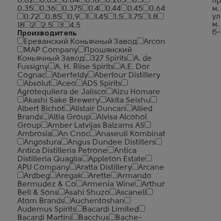
0.02
0.03
0.04
0.18
0.285
0.3
пр
0.35
0.36
0.375
0.4
0.44
0.45
0.64
м.
ул
0.72
0.85
0.9
1
1.45
1.5
1.75
1.8
м.
18
2
2.5
3
4.5
б-
Производитель
Ереванский Коньячный Завод
Arcon
MAP Company
Прошянский
Коньячный Завод
327 Spirits
A. de
Fussigny
A. H. Riise Spirits
A.E. Dor
Cognac
Aberfeldy
Aberlour Distillery
Absolut
Aceo
ADS Spirits
Agrotequilera de Jalisco
Aizu Homare
Akashi Sake Brewery
Akita Seishu
Albert Bichot
Alistair Duncan
Allied
Brands
Altia Group
Alvisa Alcohol
Group
Amber Latvijas Balzams AS
Ambrosia
An Cnoc
Anaseuli Kombinat
Angostura
Angus Dundee Distillers
Antica Distilleria Petrone
Antica
Distilleria Quaglia
Appleton Estate
APU Company
Aratta Distillery
Arcane
Ardbeg
Aregak
Arette
Armando
Bermudez & Co
Armenia Wine
Arthur
Bell & Sons
Asahi Shuzo
Ascaneli
Atom Brands
Auchentoshan
Audemus Spirits
Bacardi Limited
Bacardi Martini
Bacchus
Bache-