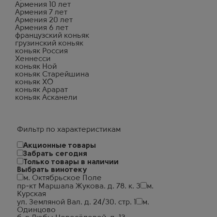
Армения 10 лет
Армения 7 лет
Армения 20 лет
Армения 6 лет
французский коньяк
грузинский коньяк
коньяк Россия
Хеннесси
коньяк Ной
коньяк Старейшина
коньяк XO
коньяк Арарат
коньяк Асканели
Фильтр по характеристикам
Акционные товары
Забрать сегодня
Только товары в наличии
Выбрать винотеку
м. Октябрьское Поле
пр-кт Маршала Жукова. д. 78. к. 3
м.
Курская
ул. Земляной Вал. д. 24/30. стр. 1
м.
Одинцово