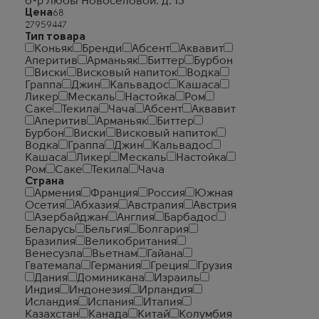
б-р Любы Новосёловой. д. 13
Цена
Тип товара
Коньяк
Бренди
Абсент
Аквавит
Аперитив
Арманьяк
Биттер
Бурбон
Виски
Висковый напиток
Водка
Граппа
Джин
Кальвадос
Кашаса
Ликер
Мескаль
Настойка
Ром
Саке
Текила
Чача
Абсент
Аквавит
Аперитив
Арманьяк
Биттер
Бурбон
Виски
Висковый напиток
Водка
Граппа
Джин
Кальвадос
Кашаса
Ликер
Мескаль
Настойка
Ром
Саке
Текила
Чача
Страна
Армения
Франция
Россия
Южная
Осетия
Абхазия
Австралия
Австрия
Азербайджан
Англия
Барбадос
Беларусь
Бельгия
Болгария
Бразилия
Великобритания
Венесуэла
Вьетнам
Гайана
Гватемала
Германия
Греция
Грузия
Дания
Доминикана
Израиль
Индия
Индонезия
Ирландия
Исландия
Испания
Италия
Казахстан
Канада
Китай
Колумбия