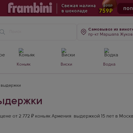
Самовывоз
из винот
пр-кт Маршала Жукова, д. 7
Коньяк
Виски
Водка
т выдержки
выдержки
цене от 2 772 ₽ коньяк Армения выдержкой 15 лет в Москв