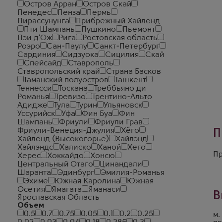
Остров Арран
Остров Скай
Пенедес
Пенза
Пермь
Пирассунунга
Прибрежный Хайленд
Пти Шампань
Пушкино
Пьемонт
Пэи д'Ож
Рига
Ростовская область
Роэро
Сан-Паулу
Санкт-Петербург
Сардиния
Сидзуока
Сицилия
Скай
Спейсайд
Ставрополь
Ставропольский край
Страна Басков
Таманский полуостров
Ташкент
Теннесси
Тоскана
Треббьяно ди
Романья
Тревизо
Трентино-Альто
Адидже
Тула
Турин
Ульяновск
Уссурийск
Уфа
Фин Буа
Фин
Шампань
Фриули
Фриули Грав
Фриули-Венеция-Джулия
Хёго
П
Хайленд (Высокогорье)
Хайлэнд
Хайлэндс
Халиско
Ханой
Хего
Пр
Херес
Хоккайдо
Хонсю
Центральный Отаго
Цинандали
Шаранта
Эдинбург
Эмилия-Романья
Эхиме
Южная Каролина
Южная
Осетия
Ямагата
Яманаси
В
Ярославская Область
Объем
0.5
0.7
0.75
0.05
0.1
0.2
0.25
м.