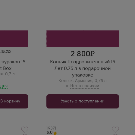
Производитель
й Завод
Прошянский Коньячный Завод
Выдержка
15 лет
уракан 15
баком,
ми. Очень
 387
2 800
стый.
спуракан 15
Коньяк Поздравительный 15
ft Box
Лет 0.75 л в подарочной
ия
,
0,7 л
упаковке
Коньяк
,
Армения
,
0,75 л
 дня
В корзину
Узнать о поступлении
Артикул
19371
5.0