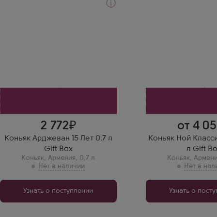
Коньяк
Коньяк
Arjevan 15 Years Old в
Noy Classic 20 Years 
подарочной коробке
Производитель
Производитель
Ереванский Коньячны
Arcon
Бренд
Регион
Ной
Араратская Долина
Регион
Выдержка
Араратская Долина
15 лет
Выдержка
15 лет
Вера С.
Высшая лига армян
коньяков. Пятнадца
дубе — это мощь.
2 772
от 4 0
Коньяк Арджеван 15 Лет 0.7 л
Коньяк Ной Класси
Gift Box
л Gift B
Коньяк
,
Армения
,
0,7 л
Коньяк
,
Армен
Узнать о поступлении
Узнать о пост