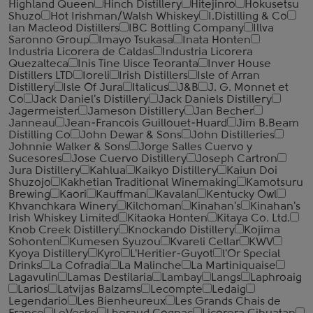
Highland Queen
Hinch Distillery
Hitejinro
Hokusetsu
Shuzo
Hot Irishman/Walsh Whiskey
I.Distilling & Co
Ian Macleod Distillers
IBC Bottling Company
Illva
Saronno Group
Imayo Tsukasa
Inata Honten
Industria Licorera de Caldas
Industria Licorera
Quezalteca
Inis Tine Uisce Teoranta
Inver House
Distillers LTD
Ioreli
Irish Distillers
Isle of Arran
Distillery
Isle Of Jura
Italicus
J&B
J. G. Monnet et
Co
Jack Daniel's Distillery
Jack Daniels Distillery
Jagermeister
Jameson Distillery
Jan Becher
Janneau
Jean-Francois Guillouet-Huard
Jim B.Beam
Distilling Co
John Dewar & Sons
John Distilleries
Johnnie Walker & Sons
Jorge Salles Cuervo y
Sucesores
Jose Cuervo Distillery
Joseph Cartron
Jura Distillery
Kahlua
Kaikyo Distillery
Kaiun Doi
Shuzojo
Kakhetian Traditional Winemaking
Kamotsuru
Brewing
Kaori
Kauffman
Kavalan
Kentucky Owl
Khvanchkara Winery
Kilchoman
Kinahan's
Kinahan's
Irish Whiskey Limited
Kitaoka Honten
Kitaya Co. Ltd.
Knob Creek Distillery
Knockando Distillery
Kojima
Sohonten
Kumesen Syuzou
Kvareli Cellar
KWV
Kyoya Distillery
Kyro
L'Heritier-Guyot
l'Or Special
Drinks
La Cofradia
La Malinche
La Martiniquaise
Lagavulin
Lamas Destilaria
Lambay
Langs
Laphroaig
Larios
Latvijas Balzams
Lecompte
Ledaig
Legendario
Les Bienheureux
Les Grands Chais de