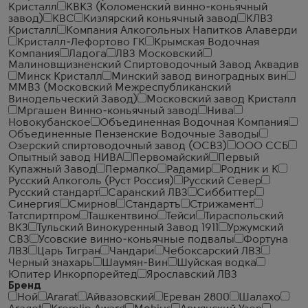
Кристалл
КВКЗ (Коломенский винно-коньячный
завод)
КВС
Кизлярский коньячный завод
КЛВЗ
Кристалл
Компания Алкогольных Напитков Алаверди
Кристалл-Лефортово ГК
Крымская Водочная
Компания
Ладога
ЛВЗ Московский
Малиновщизненский Спиртоводочный Завод Аквадив
Минск Кристалл
Минский завод виноградных вин
ММВЗ (Московский Межреспубликанский
Винодельческий Завод)
Московский завод Кристалл
Мргашен Винно-коньячный завод
Нива
Новокубанское
Объединенная Водочная Компания
Объединенные Пензенские Водочные Заводы
Озерский спиртоводочный завод (ОСВЗ)
ООО ССБ
Опытный завод НИВА
Первомайский
Первый
Купажный Завод
Пермалко
Радамир
Родник и К
Русский Алкоголь (Руст Россия)
Русский Север
Русский стандарт
Саранский ЛВЗ
Сиббиттер
Синергия
Смирнов
Стандартъ
Стрижамент
Татспиртпром
Ташкентвино
Тейси
Тираспольский
ВКЗ
Тульский Винокуренный Завод 1911
Уржумский
СВЗ
Усовские винно-коньячные подвалы
Фортуна
ЛВЗ
Царь Тигран
Чандари
Чебоксарский ЛВЗ
Черный знахарь
Шаумян-Вин
Шуйская водка
Юпитер Инкорпорейтед
Ярославский ЛВЗ
Бренд
Ной
Ararat
Айвазовский
Ереван 2800
Шалахо