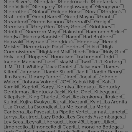
Glen Silver's
Glendale
Glendronach
Glenfarclas
Glenfiddich
Glengarry
Glenglassaugh
Glengoyne
Glenrothes
Golani
Golden Horse
Goral
Gordon's
Graf Ledoff
Grand Barrel
Grand Mayan
Grant's
Greanlend
Green Baboon
Greenall's
Greign
Gremiseuli
Grey Glen
Grey Goose
Griottines
Griottini
Guerrero Maya
Hakushu
Hammer + Sickle
Handsa
Hankey Bannister
Haran
Hart Brothers
Hatozaki
Hayman's
Hendrick's
Hennessy
Herald
Meister
Herencia de Plata
Heriose
Hibiki
High
Commissioner
Highland Mist
Hinch
Hine
Holy Gun
Holy Land
Hoppers
Houraisen
Inchmoan
Indri
Ingenio Manacas
Iseo
Islay Mist
Iwai
J. J. Kurberg
J. M.
J.J. Whitley
Jack Daniel's
Jaisalmer
James
Kilton
Jameson
Jamie Stuart
Jan II
Jardin Fleury
Jim Beam
Jimmy Turner
Jinro
Jogaila
Johnnie
Walker
Johnny Volmer
JOY
Kabuki Bijin
Kah
Kamiki
Kapriol
Karpy
Kemlya
Kensatu
Kentucky
Gentleman
Kentucky Jack
Ketel One
Kilbeggan
Killepitsch
King Charles
Kiwi
Koskenkorva
Kraken
Kujira
Kujira Ryukyu
Kurai
Kvezani
Kvint
La Arenita
La Cruz
La Escondida
La Mejicana
La Morita
Caribena
La Pavesa
La Pipette Verte
Lamas
Laneta
Larrys
Lautrec
Lazy Dodo
Les Grands Assemblages
Ley Seca
Leyrat
Lheraud
Licor 43
Ligare
Liko
Limoncello
Limoncello di Capri
Limoncino Bottega