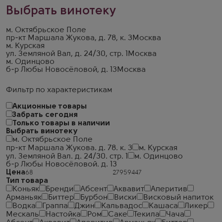
Выбрать винотеку
м. Октябрьское Поле
пр-кт Маршала Жукова, д. 78, к. 3
Москва
м. Курская
ул. Земляной Вал, д. 24/30, стр. 1
Москва
м. Одинцово
б-р Любы Новосёловой, д. 13
Москва
Фильтр по характеристикам
Акционные товары
Забрать сегодня
Только товары в наличии
Выбрать винотеку
м. Октябрьское Поле
пр-кт Маршала Жукова. д. 78. к. 3
м. Курская
ул. Земляной Вал. д. 24/30. стр. 1
м. Одинцово
б-р Любы Новосёловой. д. 13
Цена
Тип товара
Коньяк
Бренди
Абсент
Аквавит
Аперитив
Арманьяк
Биттер
Бурбон
Виски
Висковый напиток
Водка
Граппа
Джин
Кальвадос
Кашаса
Ликер
Мескаль
Настойка
Ром
Саке
Текила
Чача