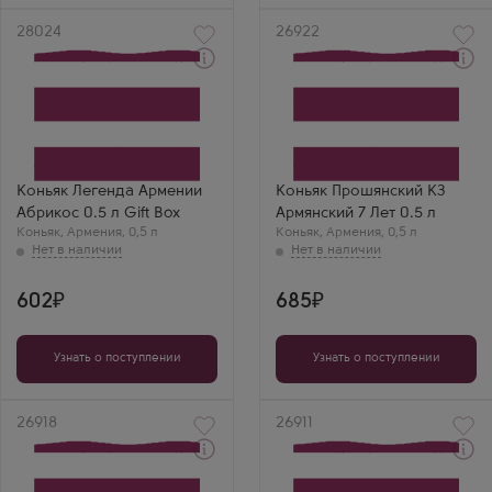
Артикул
28024
Артикул
26922
Коньяк
Коньяк
Legend of Armenia Apricot
Proshyansky KZ Armenian
в подарочной коробке
Cognac 7 Years Old
Производитель
Производитель
Араратский Коньячный
Прошянский Коньячный
Завод
Завод
Выдержка
Выдержка
Коньяк Легенда Армении
Коньяк Прошянский КЗ
7 лет
7 лет
Абрикос 0.5 л Gift Box
Армянский 7 Лет 0.5 л
Коньяк
,
Армения
,
0,5 л
Коньяк
,
Армения
,
0,5 л
602
685
Узнать о поступлении
Узнать о поступлении
Артикул
26918
Артикул
26911
Коньяк
Коньяк