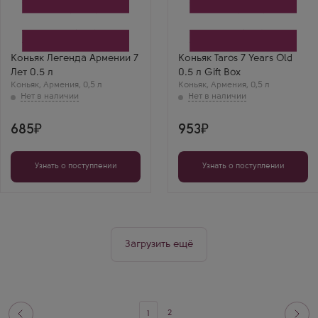
Legend of Armenia 7
Тарос 7 Лет в
Years Old
подарочной коробке
Производитель
Производитель
Араратский Коньячный
Arcon
Завод
Выдержка
Выдержка
7 лет
Коньяк Легенда Армении 7
Коньяк Taros 7 Years Old
7 лет
Лет 0.5 л
0.5 л Gift Box
Коньяк
,
Армения
,
0,5 л
Коньяк
,
Армения
,
0,5 л
685
953
Узнать о поступлении
Узнать о поступлении
Загрузить ещё
2
1