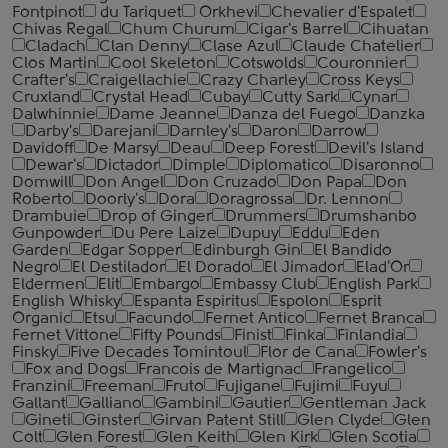
Fontpinot
du Tariquet
Orkhevi
Chevalier d'Espalet
Chivas Regal
Chum Churum
Cigar's Barrel
Cihuatan
Cladach
Clan Denny
Clase Azul
Claude Chatelier
Clos Martin
Cool Skeleton
Cotswolds
Couronnier
Crafter's
Craigellachie
Crazy Charley
Cross Keys
Cruxland
Crystal Head
Cubay
Cutty Sark
Cynar
Dalwhinnie
Dame Jeanne
Danza del Fuego
Danzka
Darby's
Darejani
Darnley's
Daron
Darrow
Davidoff
De Marsy
Deau
Deep Forest
Devil's Island
Dewar's
Dictador
Dimple
Diplomatico
Disaronno
Domwill
Don Angel
Don Cruzado
Don Papa
Don
Roberto
Doorly's
Dora
Doragrossa
Dr. Lennon
Drambuie
Drop of Ginger
Drummers
Drumshanbo
Gunpowder
Du Pere Laize
Dupuy
Eddu
Eden
Garden
Edgar Sopper
Edinburgh Gin
El Bandido
Negro
El Destilador
El Dorado
El Jimador
Elad'Or
Eldermen
Elit
Embargo
Embassy Club
English Park
English Whisky
Espanta Espiritus
Espolon
Esprit
Organic
Etsu
Facundo
Fernet Antico
Fernet Branca
Fernet Vittone
Fifty Pounds
Finist
Finka
Finlandia
Finsky
Five Decades Tomintoul
Flor de Cana
Fowler's
Fox and Dogs
Francois de Martignac
Frangelico
Franzini
Freeman
Fruto
Fujigane
Fujimi
Fuyu
Gallant
Galliano
Gambini
Gautier
Gentleman Jack
Gineti
Ginster
Girvan Patent Still
Glen Clyde
Glen
Colt
Glen Forest
Glen Keith
Glen Kirk
Glen Scotia