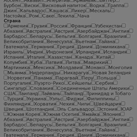
Абсент
Аквавит
Аперитив
Арманьяк
Биттер
Бурбон
Виски
Висковый напиток
Водка
Граппа
Джин
Кальвадос
Кашаса
Ликер
Мескаль
Настойка
Ром
Саке
Текила
Чача
Страна
Армения
Грузия
Россия
Франция
Узбекистан
Абхазия
Австралия
Австрия
Азербайджан
Англия
Барбадос
Беларусь
Бельгия
Болгария
Бразилия
Великобритания
Венесуэла
Вьетнам
Гайана
Гватемала
Германия
Греция
Дания
Доминикана
Израиль
Индия
Индонезия
Ирландия
Исландия
Испания
Италия
Казахстан
Канада
Китай
Колумбия
Куба
Латвия
Литва
Маврикий
Мартиника
Мексика
Молдавия
Монако
Монголия
Мьянма
Нидерланды
Никарагуа
Новая Зеландия
Норвегия
Панама
Парагвай
Перу
Польша
Португалия
Пуэрто-Рико
Сейшелы
Сербия
Сингапур
Словакия
Соединенные Штаты Америки
США
Таиланд
Тайвань
Тайланд
Тринидад и Тобаго
Турция
Украина
Уэльс
Фиджи
Филиппины
Финляндия
Хорватия
Чехия
Чили
Швейцария
Швеция
Шотландия
Эль Сальвадор
Эстония
ЮАР
Южная Корея
Южная Осетия
Ямайка
Япония
Абхазия
Австралия
Австрия
Азербайджан
Англия
Барбадос
Беларусь
Бельгия
Болгария
Бразилия
Великобритания
Венесуэла
Вьетнам
Гайана
Гватемала
Германия
Греция
Дания
Доминикана