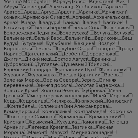
Yoshino Monogatari
Абрау-Дюрсо
Адъютант
Айк
Айрум
Алаверди
Александр Хлебников
Аракел
Аратес
Араш
Аргус
Ардели
Арктика
Армянский
коньяк
Армянский Символ
Арпинэ
Архангельская
Арцах
Ачара
Баадури
Байкал
Балчуг
Бастион
Бахчисарай
Белая Березка
Белая Сова
Беленькая
Беловежская Ледяная
БелорусскаЯ
Белуга
Белуха
Белый аист
Белый Барс
Белый лёд
Берикони
Беш
Кудук
Бугульма
Бульбашъ
Вакцина
Воздух
Воронецкая
Гжелка
Голубое Озеро
Городок
Гранд
Нарине
Дагестанский
Дербент
Деревенька
Джигит
Дикий мед
Доктор Август
Драники
Дубровский
Дугладзе
Душевный Тбилиси
Еврейский Стандарт
Ереванский Путь
Жаворонки
Журавли
Журавушка
Звезда Даргинии
Зверь
Зеленая Марка
Зерна Севера
Зерно
Зимняя
деревенька
Зимняя дорога
Золотая Выдержка
Золотой Крым
Золотой Резерв
Зубровка
Иван
Грозный
Императорская коллекция
Иней
Иорели
Кедр
Кедровица
Кизлярка
Кизлярский
Киновский
Коктебель
Коллекция Вин Александрова
Командирский
Коноплянка
Контрабанда
Корюшка
Косогоров Самогон
Кремлевка
Кремлевский
Кристалл
Крымский
Кукушка
Ламоника
Легенда
Армении
Легенда Кремля
Лезгинка
Лесная
Мороша
Мамонт
Маруся
Медная лошадка