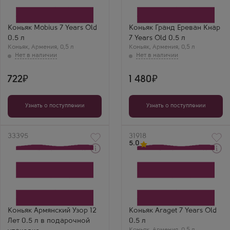
Bagrat Group
Производитель
Бренд
Armenia Wine
Mobius
Бренд
Выдержка
Гранд Ереван
Коньяк Mobius 7 Years Old
Коньяк Гранд Ереван Кнар
7 лет
Выдержка
0.5 л
7 Years Old 0.5 л
7 лет
Коньяк
,
Армения
,
0,5 л
Коньяк
,
Армения
,
0,5 л
722
1 480
Узнать о поступлении
Узнать о поступлении
Артикул
33395
Артикул
31918
5.0
Коньяк
Коньяк
Armenian Pattern 12 Years
Арагет 7 Лет
Old в подарочной
Производитель
коробке
Arcon
Производитель
Бренд
Национал Алко
Araget
Бренд
Регион
Коньяк Армянский Узор 12
Коньяк Araget 7 Years Old
Армянский Узор
Араратская Долина
Лет 0.5 л в подарочной
0.5 л
Выдержка
Выдержка