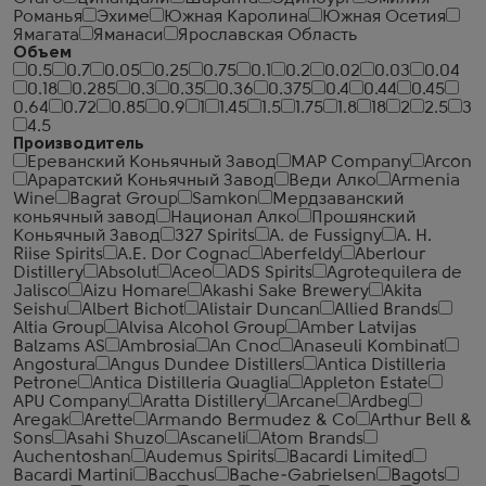
Романья
Эхиме
Южная Каролина
Южная Осетия
Ямагата
Яманаси
Ярославская Область
Объем
0.5
0.7
0.05
0.25
0.75
0.1
0.2
0.02
0.03
0.04
0.18
0.285
0.3
0.35
0.36
0.375
0.4
0.44
0.45
0.64
0.72
0.85
0.9
1
1.45
1.5
1.75
1.8
18
2
2.5
3
4.5
Производитель
Ереванский Коньячный Завод
MAP Company
Arcon
Араратский Коньячный Завод
Веди Алко
Armenia
Wine
Bagrat Group
Samkon
Мердзаванский
коньячный завод
Национал Алко
Прошянский
Коньячный Завод
327 Spirits
A. de Fussigny
A. H.
Riise Spirits
A.E. Dor Cognac
Aberfeldy
Aberlour
Distillery
Absolut
Aceo
ADS Spirits
Agrotequilera de
Jalisco
Aizu Homare
Akashi Sake Brewery
Akita
Seishu
Albert Bichot
Alistair Duncan
Allied Brands
Altia Group
Alvisa Alcohol Group
Amber Latvijas
Balzams AS
Ambrosia
An Cnoc
Anaseuli Kombinat
Angostura
Angus Dundee Distillers
Antica Distilleria
Petrone
Antica Distilleria Quaglia
Appleton Estate
APU Company
Aratta Distillery
Arcane
Ardbeg
Aregak
Arette
Armando Bermudez & Co
Arthur Bell &
Sons
Asahi Shuzo
Ascaneli
Atom Brands
Auchentoshan
Audemus Spirits
Bacardi Limited
Bacardi Martini
Bacchus
Bache-Gabrielsen
Bagots