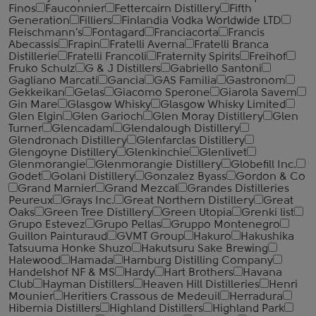
Finos
Fauconnier
Fettercairn Distillery
Fifth
Generation
Filliers
Finlandia Vodka Worldwide LTD
Fleischmann's
Fontagard
Franciacorta
Francis
Abecassis
Frapin
Fratelli Averna
Fratelli Branca
Distillerie
Fratelli ‎Francoli
Fraternity Spirits
Freihof
Fruko Schulz
G & J Distillers
Gabriello Santoni
Gagliano Marcati
Gancia
GAS Familia
Gastronom
Gekkeikan
Gelas
Giacomo Sperone
Giarola Savem
Gin Mare
Glasgow Whisky
Glasgow Whisky Limited
Glen Elgin
Glen Garioch
Glen Moray Distillery
Glen
Turner
Glencadam
Glendalough Distillery
Glendronach Distillery
Glenfarclas Distillery
Glengoyne Distillery
Glenkinchie
Glenlivet
Glenmorangie
Glenmorangie Distillery
Globefill Inc.
Godet
Golani Distillery
Gonzalez Byass
Gordon & Co
Grand Marnier
Grand Mezcal
Grandes Distilleries
Peureux
Grays Inc.
Great Northern Distillery
Great
Oaks
Green Tree Distillery
Green Utopia
Grenki list
Grupo Estevez
Grupo Pellas
Gruppo Montenegro
Guillon Painturaud
GVMT Group
Hakuro
Hakushika
Tatsuuma Honke Shuzo
Hakutsuru Sake Brewing
Halewood
Hamada
Hamburg Distilling Company
Handelshof NF & MS
Hardy
Hart Brothers
Havana
Club
Hayman Distillers
Heaven Hill Distilleries
Henri
Mounier
Heritiers Crassous de Medeuil
Herradura
Hibernia Distillers
Highland Distillers
Highland Park