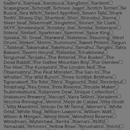
Sadler's
Saimaa
Sambuca
SangSom
Santero
Scapegrace
Schmidt
Schnee Jager
Scotch Terrier
Se
Busca
Sea Witch
Select Aperitivo
Seven Tails
Shark
Tooth
Sheep Dip
Sherlock
Shin
Shinobu
Sierra
Silver Seal
Silvermalt
Singleton
Sinner
Sir Clark
SKYY
Smokestack
Smokey Joe
Smola
Soberano
Solera
Sorbet
Sparkman
Sperone
Spice King
Spisska
St. Graal
Starward
Stateless
Stauning
Steel
Drum
Stoker
Storm
Summum
Sweet Poison
Taigun
Taisteal
Takamaka
Taketsuru
Tamdhu
Tanglin
Tatra
Balsam
Tavern Hound
Tbilisoba
Tchaikovsky
Tengumai
Tenjaku
The Botanist
The Busker
The
Dead Rabbit
The Galtee Mountain Boy
The Glenlee
The Hive
The Kurayoshi
The London №1
The
Observatory
The Peat Monster
The San-In
The
Whistler
The Wild Bunch
Three Scottish Brothers
Tigranakert
Tio Toto
Tito's
Togouchi
Toki
Tomintoul
Torabhaig
Tres Erres
Trois Rivieres
Trouble Maker
Tsukinokatsura
Tullamore Dew
Unique Collection
Urakasumi Brewery
Vaccari
Vana Tallinn
Varadero
Vecchia Romagna
Veroni
Viejo de Caldas
Villa Giusti
Villa Maestrini
Volcan De Mi Tierra
Warner's
White
Gold
White Stag
William Lawson's
William Watt
Wilson & Morgan
Wood Stork
Woodford Reserve
Woodman
Wyborowa
Xenta
Xiaman
XUXU
Yamazaki
Yehmon
Yellow Rose
Yerushalmi
Yoichi