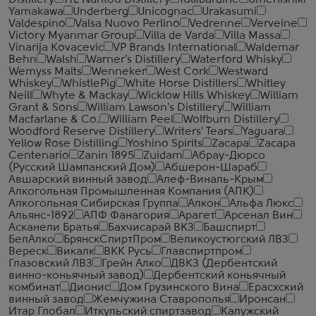
Distillery
TTL Nantou Distillery
Tullibardine
Umenishiki
Yamakawa
Underberg
Unicognac
Urakasumi
Valdespino
Valsa Nuovo Perlino
Vedrenne
Verveine
Victory Myanmar Group
Villa de Varda
Villa Massa
Vinarija Kovacevic
VP Brands International
Waldemar
Behn
Walsh
Warner's Distillery
Waterford Whisky
Wemyss Malts
Wenneker
West Cork
Westward
Whiskey
WhistlePig
White Horse Distillers
Whitley
Neill
Whyte & Mackay
Wicklow Hills Whiskey
William
Grant & Sons
William Lawson's Distillery
William
Macfarlane & Co.
William Peel
Wolfburn Distillery
Woodford Reserve Distillery
Writers' Tears
Yaguara
Yellow Rose Distilling
Yoshino Spirits
Zacapa
Zacapa
Centenario
Zanin 1895
Zuidam
Абрау-Дюрсо
(Русский Шампанский Дом)
Абшерон-Шараб
Авшарский винный завод
Алеф-Виналь-Крым
Алкогольная Промышленная Компания (АПК)
Алкогольная Сибирская Группа
Алкон
Альфа Люкс
Альянс-1892
АПФ Фанагория
Арагет
Арсенал Вин
Асканели Братья
Бахчисарай ВКЗ
Башспирт
БелАлко
БрянскСпиртПром
Великоустюгский ЛВЗ
Вереск
Викалк
ВКК Русь
Главспиртпром
Глазовский ЛВЗ
Грейн Алко
ДВКЗ (Дербентский
винно-коньячный завод)
Дербентский коньячный
комбинат
Дионис
Дом Грузинского Вина
Ерасхский
винный завод
Жемчужина Ставрополья
Иронсан
Итар Глобал
Иткульский спиртзавод
Калужский