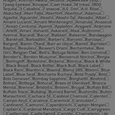
Araget
Kremlin Award
Mobius
Армянский Узор
Гранд Ереван
Кочари
Саят Нова
14 Inkas
1800
Tequila
3 Caballos
7 злаков
A.E. Dor
A.H. Riise
Abducted
Aber Falls
Aberfort
Aberlour
Adamus
Agavita
Aguanile
Akashi
Akashi-Tai
Akvadiv
Altair
Amaro Lucano
Amaro Montenegro
Amarula
Anaseuli
Anejo Centuria
Aperol
Appleton
Aragveli
Ardmore
Arlett
Arran
Ashanti
Askaneli
Atxa
Aultmore
Averna
Bacardi
Bacur
Balblair
Balvenie
Bandwagon
Bankhall
Barbadillo
Barber's
Barcelo
Barclays
Bargest
Baron Otard
Barr an Uisce
Barrel
Barrister
Bayou
Beaulieu
Beaver's Dram
Becherovka
Bee
Gin
Belgian Owl
Bell's
Beluga Noble
Ben Lomond
Benster's
Benten Musume
Benvenuti Nocino
Bergia
Beringoff
Berkshire
Bickens
Bionica
Black & White
Black Beast
Black Bottle
Black Bull
Black Label
Black Ram
Blanton's
Blavod
Blend 285
Bloom
Blue
Label
Blue Seal
Bocharov Ruchey
Bold Thady
Bols
Bols Genever
Bombay Sapphire
Borghetti
Bosford
Botran
Bottega
Botucal
Braes of Glenlivet
Branca
Menta
Brenne
Bristoll's
Broom
Brugal
Buffalo Bill
Buffalo Trace
Bulldog
Burned Barrel
Bushmills
Buton
Maraschino
Cachaca 51
Caisteal Chamuis
Calenter
Campo Azul
Canaima
Canerock
Canoubier
Cantinero
Caorunn
Caperdonich
Captain Morgan
Captain's
Cardenal Mendoza
Cargo Cult
Carrygreen
Castlecraig
CastleSword
Cenote
Chameleon
de