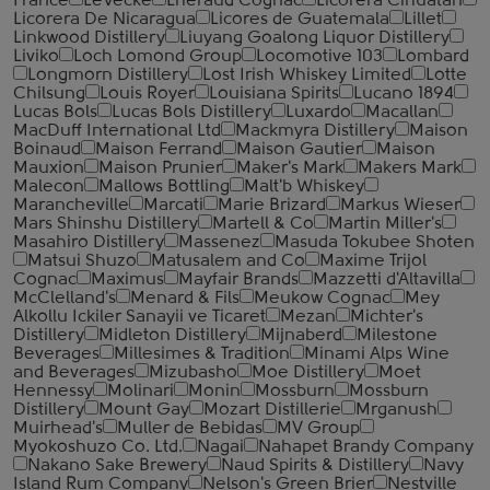
France
LeVecke
Lheraud Cognac
Licorera Cihuatan
Licorera De Nicaragua
Licores de Guatemala
Lillet
Linkwood Distillery
Liuyang Goalong Liquor Distillery
Liviko
Loch Lomond Group
Locomotive 103
Lombard
Longmorn Distillery
Lost Irish Whiskey Limited
Lotte
Chilsung
Louis Royer
Louisiana Spirits
Lucano 1894
Lucas Bols
Lucas Bols Distillery
Luxardo
Macallan
MacDuff International Ltd
Mackmyra Distillery
Maison
Boinaud
Maison Ferrand
Maison Gautier
Maison
Mauxion
Maison Prunier
Maker's Mark
Makers Mark
Malecon
Mallows Bottling
Malt'b Whiskey
Marancheville
Marcati
Marie Brizard
Markus Wieser
Mars Shinshu Distillery
Martell & Co
Martin Miller's
Masahiro Distillery
Massenez
Masuda Tokubee Shoten
Matsui Shuzo
Matusalem and Co
Maxime Trijol
Cognac
Maximus
Mayfair Brands
Mazzetti d'Altavilla
McClelland's
Menard & Fils
Meukow Cognac
Mey
Alkollu Ickiler Sanayii ve Ticaret
Mezan
Michter's
Distillery
Midleton Distillery
Mijnaberd
Milestone
Beverages
Millesimes & Tradition
Minami Alps Wine
and Beverages
Mizubasho
Moe Distillery
Moet
Hennessy
Molinari
Monin
Mossburn
Mossburn
Distillery
Mount Gay
Mozart Distillerie
Mrganush
Muirhead's
Muller de Bebidas
MV Group
Myokoshuzo Co. Ltd.
Nagai
Nahapet Brandy Company
Nakano Sake Brewery
Naud Spirits & Distillery
Navy
Island Rum Company
Nelson's Green Brier
Nestville