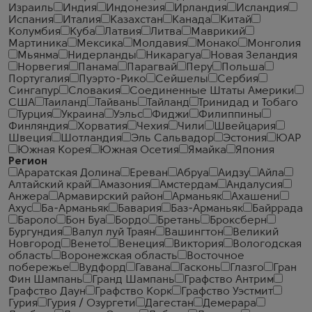
Израиль
Индия
Индонезия
Ирландия
Исландия
Испания
Италия
Казахстан
Канада
Китай
Колумбия
Куба
Латвия
Литва
Маврикий
Мартиника
Мексика
Молдавия
Монако
Монголия
Мьянма
Нидерланды
Никарагуа
Новая Зеландия
Норвегия
Панама
Парагвай
Перу
Польша
Португалия
Пуэрто-Рико
Сейшелы
Сербия
Сингапур
Словакия
Соединенные Штаты Америки
США
Таиланд
Тайвань
Тайланд
Тринидад и Тобаго
Турция
Украина
Уэльс
Фиджи
Филиппины
Финляндия
Хорватия
Чехия
Чили
Швейцария
Швеция
Шотландия
Эль Сальвадор
Эстония
ЮАР
Южная Корея
Южная Осетия
Ямайка
Япония
Регион
Араратская Долина
Ереван
Абруа
Аидзу
Айла
Алтайский край
Амазония
Амстердам
Андалусия
Анжера
Армавирский район
Арманьяк
Ахашени
Ахус
Ба-Арманьяк
Бавария
Баз-Арманьяк
Байррада
Бароло
Бон Буа
Бордо
Бретань
Броксберн
Бургундия
Валул луй Траян
Вашингтон
Великий
Новгород
Венето
Венеция
Виктория
Вологодская
область
Воронежская область
Восточное
побережье
Вудфорд
Гавана
Гасконь
Глазго
Гран
Фин Шампань
Гранд Шампань
Графство Антрим
Графство Даун
Графство Корк
Графство Уэстмит
Гурия
Гурия / Озургети
Дагестан
Демерара