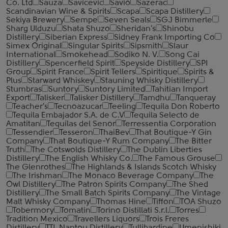
Co. Ltd
Sauza
Savicevic
Savio
Sazerac
Scandinavian Wine & Spirits
Scapa
Scapa Distillery
Sekiya Brewery
Sempe
Seven Seals
SGJ Bimmerle
Sharg Ulduzu
Shata Shuzo
Sheridan's
Shinobu
Distillery
Siberian Express
Sidney Frank Importing Co
Simex Original
Singular Spirits
Sipsmith
Slaur
International
Smokehead
Sodiko N. V.
Song Cai
Distillery
Spencerfield Spirit
Speyside Distillery
SPI
Group
Spirit France
Spirit Tellers
Spiritique
Spirits &
Plus
Starward Whiskey
Stauning Whisky Distillery
Stumbras
Suntory
Suntory Limited
Tahitian Import
Export
Talisker
Talisker Distillery
Tamdhu
Tanqueray
Teacher's
Tecnoazucar
Teeling
Tequila Don Roberto
Tequila Embajador S.A. de C.V
Tequila Selecto de
Amatitan
Tequilas del Senor
Terressentia Corporation
Tessendier
Tesseron
ThaiBev
That Boutique-Y Gin
Company
That Boutique-Y Rum Company
The Bitter
Truth
The Cotswolds Distillery
The Dublin Liberties
Distillery
The English Whisky Co.
The Famous Grouse
The Glenrothes
The Highlands & Islands Scotch Whisky
The Irishman
The Monaco Beverage Company
The
Owl Distillery
The Patron Spirits Company
The Shed
Distillery
The Small Batch Spirits Company
The Vintage
Malt Whisky Company
Thomas Hine
Tiffon
TOA Shuzo
Tobermory
Tomatin
Torino Distillati S.r.l.
Torres
Tradition Mexico
Travellers Liquors
Trois Freres