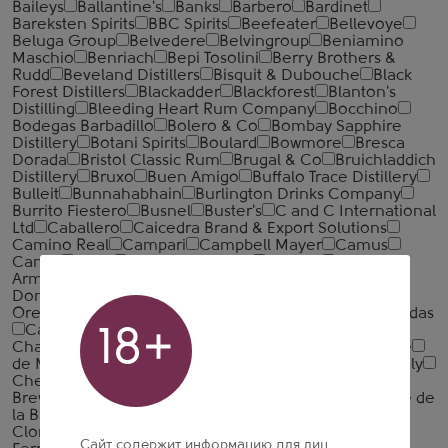
Baileys
Ballantine's
Banks
Barbero
Bardinet
Bareksten Spirits
BBC Spirits
Beefeater
Bellevoye
Beluga Group
Belvedere
Belvingroup
Beniamino
Maschio
Benriach
Bepi Tosolini
Berry Brothers &
Rudd
Beveland Distillers
Bisquit & Dubouche
Black
Forest Distillers
Blackadder
Blackforest
Blanton's
Distilling
Bleeding Heart Rum Company
Bocchino
Bodegas Barbadillo
Bolero & Co
Bombay Sapphire
Distillery
Botani Spirits
Boulard
Bowmore
Bresca
Dorada
Bristol Classic Rum
Brugal & Co
Bruichladdich
Distillery
Bruxo
Buen Amigo
Buffalo Trace Distillery
Bulleit
Bunnahabhain
Burlington Drinks Company
Burrito Fiestero
Busnel
Buster's
C and C International
Ltd
Caballero
Caicedra Brand & Export Solutions
Camino Real
Campari
Campbell Mayer
Camus
Caney
Canti
Caol Ila Distillery
Cardhu
Casa
Armando Guillermo Prieto
Casa Don Ramon
Casa
Don Roberto
Casa Lumbre
Casa Maestri
Casa
Orendain
Casa Perro Santo
Casa Tequilera de Arandas
Casoni
Castarede
Cavino
Cazadores
Cevico
18+
Chabot Armagnac
Abkhaz
d'Heberto
de Laubade
de Montifaud
du Breuil
Saint Aubin/Westphal Family
Chevrillon
Chivas Brothers
Chiyomusubi Sake
Brewery
Choya Umeshu
Christian Drouin
Cidrerie de
la Brique
City of London
Clase Azul
Clonakilty
Clonakilty Distillery
Clynelish Distillery
Cognac
Сайт содержит информацию для лиц