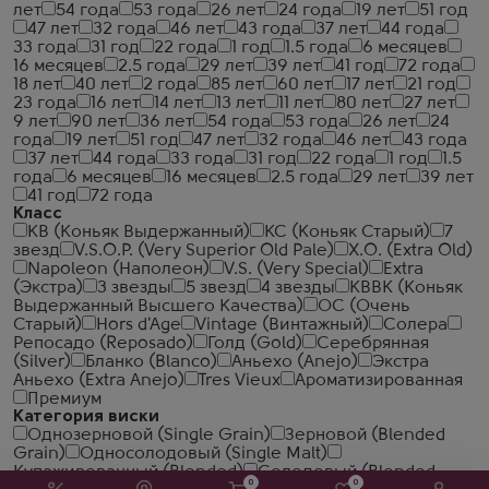
лет
54 года
53 года
26 лет
24 года
19 лет
51 год
47 лет
32 года
46 лет
43 года
37 лет
44 года
33 года
31 год
22 года
1 год
1.5 года
6 месяцев
16 месяцев
2.5 года
29 лет
39 лет
41 год
72 года
18 лет
40 лет
2 года
85 лет
60 лет
17 лет
21 год
23 года
16 лет
14 лет
13 лет
11 лет
80 лет
27 лет
9 лет
90 лет
36 лет
54 года
53 года
26 лет
24
года
19 лет
51 год
47 лет
32 года
46 лет
43 года
37 лет
44 года
33 года
31 год
22 года
1 год
1.5
года
6 месяцев
16 месяцев
2.5 года
29 лет
39 лет
41 год
72 года
Класс
КВ (Коньяк Выдержанный)
КС (Коньяк Старый)
7
звезд
V.S.O.P. (Very Superior Old Pale)
X.O. (Extra Old)
Napoleon (Наполеон)
V.S. (Very Special)
Extra
(Экстра)
3 звезды
5 звезд
4 звезды
КВВК (Коньяк
Выдержанный Высшего Качества)
ОС (Очень
Старый)
Hors d'Age
Vintage (Винтажный)
Солера
Репосадо (Reposado)
Голд (Gold)
Серебрянная
(Silver)
Бланко (Blanco)
Аньехо (Anejo)
Экстра
Аньехо (Extra Anejo)
Tres Vieux
Ароматизированная
Премиум
Категория виски
Однозерновой (Single Grain)
Зерновой (Blended
Grain)
Односолодовый (Single Malt)
Купажированный (Blended)
Солодовый (Blended
0
0