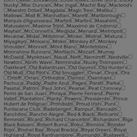
Loch Castle
Lockwood
Louis Jolliet
Love Story
Lucky
Nucky
Mac Duncan
Mac Ingal
Machir Bay
Macleod's
Maestro Dobel
Magdala
Magic Tree
Malibu
Mallows
Malt B
Manhattan
Marett
Marlborough
Marquis d'Aguesseau
Martell
Martini
Masahiro
Matusalem
Maxime Trijol
Maxximo de Codorniz
Mayfair
McConnell's
Medjida
Menard
Metropoli
Meukow
Midai
Millstone
Minke
Mistral
Mixtura
Miyagikyo
Moisans
Moko
Monkey 47
Monkey
Shoulder
Monnet
Mont Blanc
Montelobos
Moonshine Runners
Mortlach
Mozart
Murray
McDavid
Myokosan
Naud
Neft
Nemiroff
Nestville
Newton
Ninth Wave
Normindia
Nucky Thompson
OakHeart
Old Ballantruan
Old Gyumri
Old Hunter's
Old Mull
Old Pilot's
Old Smuggler
Omar
Onza
Ora
Orloff
Orran
Orthodox
Osmoz
Oxenham
Pachuca
Paddy
Padre Azul
Pages
Parati
Parka
Passoa
Patron
Paul John
Pearse
Peat Chimney
Perro de San Juan
Phraya
Pierre Ferrand
Pierre
Vallet
Plantation
Planty
Powers
Presidente
Prince
Hubert de Polignac
Prohibido
Proud Irish
Puni
Puntacana Club
Radeberger
Rampur
Rancado
Ranchitos
Rancho Alegre
Red & Black
Relicario
Remeslo
Ricard
Richard Chancellor
Richardson
Riga
Black Balsam
Robert Burns
Roku
Romios
Rooster
Rojo
Roshel Bay
Royal Brackla
Royal Green
Royal
Highland
Royal Ranthambore
Rumundo
Rustaveli