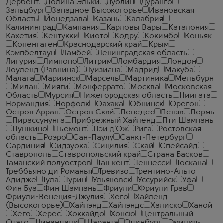
Дербент
Долина Эльки
Дублин
Дуранго
Зальцбург
Западное Высокогорье
Ивановская
Область
Йонедзава
Казань
Калабрия
Калининград
Кампания
Карловы Вары
Каталония
Кахетия
Кентукки
Киото
Кодру
Кокимбо
Коньяк
Копенгаген
Краснодарский край
Крым
Кэмпбелтаун
Ламбей
Ленинградская область
Лигурия
Лимпопо
Литрим
Ломбардия
Лондон
Лоуленд (Равнина)
Луизиана
Мадрид
Макуба
Малага
Мариинск
Марсель
Мартиника
Мельбурн
Милан
Мияги
Монферрато
Москва
Московская
Область
Мурсия
Нижегородская область
Ниигата
Нормандия
Норфолк
Оахака
Обнинск
Орегон
Остров Арран
Остров Скай
Пенедес
Пенза
Пермь
Пирассунунга
Прибрежный Хайленд
Пти Шампань
Пушкино
Пьемонт
Пэи д'Ож
Рига
Ростовская
область
Роэро
Сан-Паулу
Санкт-Петербург
Сардиния
Сидзуока
Сицилия
Скай
Спейсайд
Ставрополь
Ставропольский край
Страна Басков
Таманский полуостров
Ташкент
Теннесси
Тоскана
Треббьяно ди Романья
Тревизо
Трентино-Альто
Адидже
Тула
Турин
Ульяновск
Уссурийск
Уфа
Фин Буа
Фин Шампань
Фриули
Фриули Грав
Фриули-Венеция-Джулия
Хёго
Хайленд
(Высокогорье)
Хайлэнд
Хайлэндс
Халиско
Ханой
Хего
Херес
Хоккайдо
Хонсю
Центральный
Отаго
Цинандали
Шаранта
Эдинбург
Эмилия-