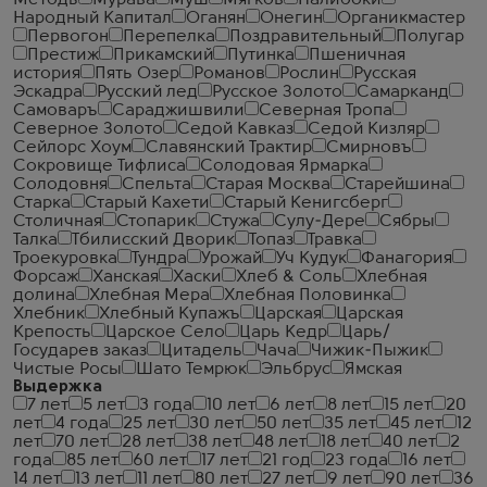
Методъ
Мурава
Муш
Мягков
Налибоки
Народный Капитал
Оганян
Онегин
Органикмастер
Первогон
Перепелка
Поздравительный
Полугар
Престиж
Прикамский
Путинка
Пшеничная
история
Пять Озер
Романов
Рослин
Русская
Эскадра
Русский лед
Русское Золото
Самарканд
Самоваръ
Сараджишвили
Северная Тропа
Северное Золото
Седой Кавказ
Седой Кизляр
Сейлорс Хоум
Славянский Трактир
Смирновъ
Сокровище Тифлиса
Солодовая Ярмарка
Солодовня
Спельта
Старая Москва
Старейшина
Старка
Старый Кахети
Старый Кенигсберг
Столичная
Стопарик
Стужа
Сулу-Дере
Сябры
Талка
Тбилисский Дворик
Топаз
Травка
Троекуровка
Тундра
Урожай
Уч Кудук
Фанагория
Форсаж
Ханская
Хаски
Хлеб & Соль
Хлебная
долина
Хлебная Мера
Хлебная Половинка
Хлебник
Хлебный Купажъ
Царская
Царская
Крепость
Царское Село
Царь Кедр
Царь/
Государев заказ
Цитадель
Чача
Чижик-Пыжик
Чистые Росы
Шато Темрюк
Эльбрус
Ямская
Выдержка
7 лет
5 лет
3 года
10 лет
6 лет
8 лет
15 лет
20
лет
4 года
25 лет
30 лет
50 лет
35 лет
45 лет
12
лет
70 лет
28 лет
38 лет
48 лет
18 лет
40 лет
2
года
85 лет
60 лет
17 лет
21 год
23 года
16 лет
14 лет
13 лет
11 лет
80 лет
27 лет
9 лет
90 лет
36