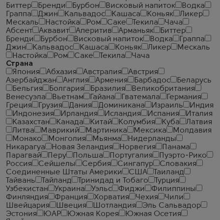
Биттер
Бренди
Бурбон
Висковый напиток
Водка
Граппа
Джин
Кальвадос
Кашаса
Коньяк
Ликер
Мескаль
Настойка
Ром
Саке
Текила
Чача
Абсент
Аквавит
Аперитив
Арманьяк
Биттер
Бренди
Бурбон
Висковый напиток
Водка
Граппа
Джин
Кальвадос
Кашаса
Коньяк
Ликер
Мескаль
Настойка
Ром
Саке
Текила
Чача
Страна
Япония
Абхазия
Австралия
Австрия
Азербайджан
Англия
Армения
Барбадос
Беларусь
Бельгия
Болгария
Бразилия
Великобритания
Венесуэла
Вьетнам
Гайана
Гватемала
Германия
Греция
Грузия
Дания
Доминикана
Израиль
Индия
Индонезия
Ирландия
Исландия
Испания
Италия
Казахстан
Канада
Китай
Колумбия
Куба
Латвия
Литва
Маврикий
Мартиника
Мексика
Молдавия
Монако
Монголия
Мьянма
Нидерланды
Никарагуа
Новая Зеландия
Норвегия
Панама
Парагвай
Перу
Польша
Португалия
Пуэрто-Рико
Россия
Сейшелы
Сербия
Сингапур
Словакия
Соединенные Штаты Америки
США
Таиланд
Тайвань
Тайланд
Тринидад и Тобаго
Турция
Узбекистан
Украина
Уэльс
Фиджи
Филиппины
Финляндия
Франция
Хорватия
Чехия
Чили
Швейцария
Швеция
Шотландия
Эль Сальвадор
Эстония
ЮАР
Южная Корея
Южная Осетия