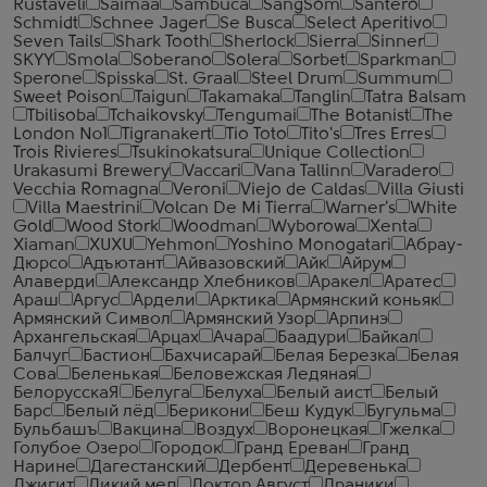
Rustaveli
Saimaa
Sambuca
SangSom
Santero
Schmidt
Schnee Jager
Se Busca
Select Aperitivo
Seven Tails
Shark Tooth
Sherlock
Sierra
Sinner
SKYY
Smola
Soberano
Solera
Sorbet
Sparkman
Sperone
Spisska
St. Graal
Steel Drum
Summum
Sweet Poison
Taigun
Takamaka
Tanglin
Tatra Balsam
Tbilisoba
Tchaikovsky
Tengumai
The Botanist
The
London №1
Tigranakert
Tio Toto
Tito's
Tres Erres
Trois Rivieres
Tsukinokatsura
Unique Collection
Urakasumi Brewery
Vaccari
Vana Tallinn
Varadero
Vecchia Romagna
Veroni
Viejo de Caldas
Villa Giusti
Villa Maestrini
Volcan De Mi Tierra
Warner's
White
Gold
Wood Stork
Woodman
Wyborowa
Xenta
Xiaman
XUXU
Yehmon
Yoshino Monogatari
Абрау-
Дюрсо
Адъютант
Айвазовский
Айк
Айрум
Алаверди
Александр Хлебников
Аракел
Аратес
Араш
Аргус
Ардели
Арктика
Армянский коньяк
Армянский Символ
Армянский Узор
Арпинэ
Архангельская
Арцах
Ачара
Баадури
Байкал
Балчуг
Бастион
Бахчисарай
Белая Березка
Белая
Сова
Беленькая
Беловежская Ледяная
БелорусскаЯ
Белуга
Белуха
Белый аист
Белый
Барс
Белый лёд
Берикони
Беш Кудук
Бугульма
Бульбашъ
Вакцина
Воздух
Воронецкая
Гжелка
Голубое Озеро
Городок
Гранд Ереван
Гранд
Нарине
Дагестанский
Дербент
Деревенька
Джигит
Дикий мед
Доктор Август
Драники