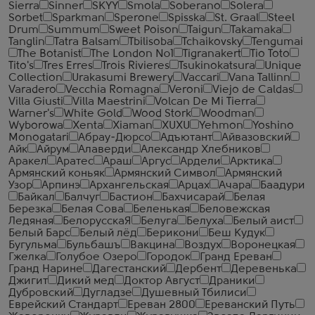
Sierra
Sinner
SKYY
Smola
Soberano
Solera
Sorbet
Sparkman
Sperone
Spisska
St. Graal
Steel
Drum
Summum
Sweet Poison
Taigun
Takamaka
Tanglin
Tatra Balsam
Tbilisoba
Tchaikovsky
Tengumai
The Botanist
The London №1
Tigranakert
Tio Toto
Tito's
Tres Erres
Trois Rivieres
Tsukinokatsura
Unique
Collection
Urakasumi Brewery
Vaccari
Vana Tallinn
Varadero
Vecchia Romagna
Veroni
Viejo de Caldas
Villa Giusti
Villa Maestrini
Volcan De Mi Tierra
Warner's
White Gold
Wood Stork
Woodman
Wyborowa
Xenta
Xiaman
XUXU
Yehmon
Yoshino
Monogatari
Абрау-Дюрсо
Адъютант
Айвазовский
Айк
Айрум
Алаверди
Александр Хлебников
Аракел
Аратес
Араш
Аргус
Ардели
Арктика
Армянский коньяк
Армянский Символ
Армянский
Узор
Арпинэ
Архангельская
Арцах
Ачара
Баадури
Байкал
Балчуг
Бастион
Бахчисарай
Белая
Березка
Белая Сова
Беленькая
Беловежская
Ледяная
БелорусскаЯ
Белуга
Белуха
Белый аист
Белый Барс
Белый лёд
Берикони
Беш Кудук
Бугульма
Бульбашъ
Вакцина
Воздух
Воронецкая
Гжелка
Голубое Озеро
Городок
Гранд Ереван
Гранд Нарине
Дагестанский
Дербент
Деревенька
Джигит
Дикий мед
Доктор Август
Драники
Дубровский
Дугладзе
Душевный Тбилиси
Еврейский Стандарт
Ереван 2800
Ереванский Путь