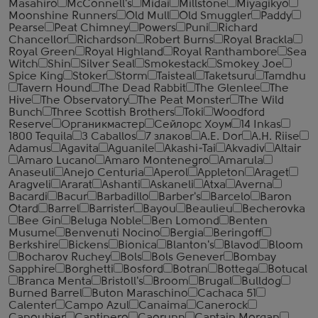
Masahiro
McConnell's
Midai
Millstone
Miyagikyo
Moonshine Runners
Old Mull
Old Smuggler
Paddy
Pearse
Peat Chimney
Powers
Puni
Richard
Chancellor
Richardson
Robert Burns
Royal Brackla
Royal Green
Royal Highland
Royal Ranthambore
Sea
Witch
Shin
Silver Seal
Smokestack
Smokey Joe
Spice King
Stoker
Storm
Taisteal
Taketsuru
Tamdhu
Tavern Hound
The Dead Rabbit
The Glenlee
The
Hive
The Observatory
The Peat Monster
The Wild
Bunch
Three Scottish Brothers
Toki
Woodford
Reserve
Органикмастер
Сейлорс Хоум
14 Inkas
1800 Tequila
3 Caballos
7 злаков
A.E. Dor
A.H. Riise
Adamus
Agavita
Aguanile
Akashi-Tai
Akvadiv
Altair
Amaro Lucano
Amaro Montenegro
Amarula
Anaseuli
Anejo Centuria
Aperol
Appleton
Araget
Aragveli
Ararat
Ashanti
Askaneli
Atxa
Averna
Bacardi
Bacur
Barbadillo
Barber's
Barcelo
Baron
Otard
Barrel
Barrister
Bayou
Beaulieu
Becherovka
Bee Gin
Beluga Noble
Ben Lomond
Benten
Musume
Benvenuti Nocino
Bergia
Beringoff
Berkshire
Bickens
Bionica
Blanton's
Blavod
Bloom
Bocharov Ruchey
Bols
Bols Genever
Bombay
Sapphire
Borghetti
Bosford
Botran
Bottega
Botucal
Branca Menta
Bristoll's
Broom
Brugal
Bulldog
Burned Barrel
Buton Maraschino
Cachaca 51
Calenter
Campo Azul
Canaima
Canerock