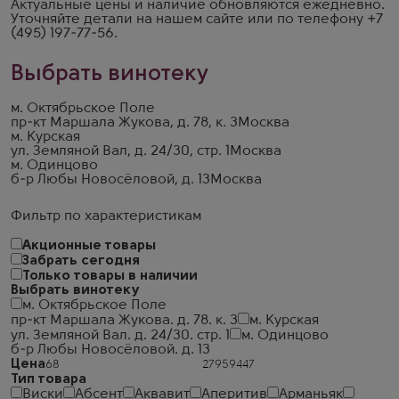
Актуальные цены и наличие обновляются ежедневно.
Уточняйте детали на
нашем сайте
или по телефону
+7
(495) 197-77-56
.
Выбрать винотеку
м. Октябрьское Поле
пр-кт Маршала Жукова, д. 78, к. 3
Москва
м. Курская
ул. Земляной Вал, д. 24/30, стр. 1
Москва
м. Одинцово
б-р Любы Новосёловой, д. 13
Москва
Фильтр по характеристикам
Акционные товары
Забрать сегодня
Только товары в наличии
Выбрать винотеку
м. Октябрьское Поле
пр-кт Маршала Жукова. д. 78. к. 3
м. Курская
ул. Земляной Вал. д. 24/30. стр. 1
м. Одинцово
б-р Любы Новосёловой. д. 13
Цена
Тип товара
Виски
Абсент
Аквавит
Аперитив
Арманьяк