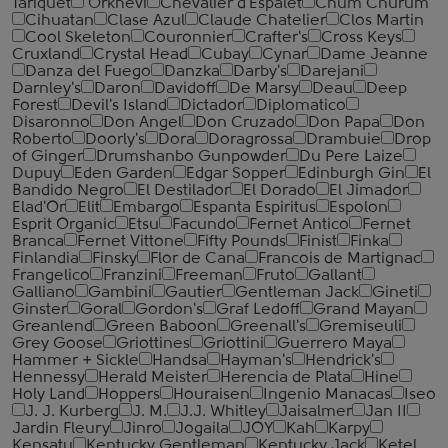
Tariquet
Orkhevi
Chevalier d'Espalet
Chum Churum
Cihuatan
Clase Azul
Claude Chatelier
Clos Martin
Cool Skeleton
Couronnier
Crafter's
Cross Keys
Cruxland
Crystal Head
Cubay
Cynar
Dame Jeanne
Danza del Fuego
Danzka
Darby's
Darejani
Darnley's
Daron
Davidoff
De Marsy
Deau
Deep
Forest
Devil's Island
Dictador
Diplomatico
Disaronno
Don Angel
Don Cruzado
Don Papa
Don
Roberto
Doorly's
Dora
Doragrossa
Drambuie
Drop
of Ginger
Drumshanbo Gunpowder
Du Pere Laize
Dupuy
Eden Garden
Edgar Sopper
Edinburgh Gin
El
Bandido Negro
El Destilador
El Dorado
El Jimador
Elad'Or
Elit
Embargo
Espanta Espiritus
Espolon
Esprit Organic
Etsu
Facundo
Fernet Antico
Fernet
Branca
Fernet Vittone
Fifty Pounds
Finist
Finka
Finlandia
Finsky
Flor de Cana
Francois de Martignac
Frangelico
Franzini
Freeman
Fruto
Gallant
Galliano
Gambini
Gautier
Gentleman Jack
Gineti
Ginster
Goral
Gordon's
Graf Ledoff
Grand Mayan
Greanlend
Green Baboon
Greenall's
Gremiseuli
Grey Goose
Griottines
Griottini
Guerrero Maya
Hammer + Sickle
Handsa
Hayman's
Hendrick's
Hennessy
Herald Meister
Herencia de Plata
Hine
Holy Land
Hoppers
Houraisen
Ingenio Manacas
Iseo
J. J. Kurberg
J. M.
J.J. Whitley
Jaisalmer
Jan II
Jardin Fleury
Jinro
Jogaila
JOY
Kah
Karpy
Kensatu
Kentucky Gentleman
Kentucky Jack
Ketel