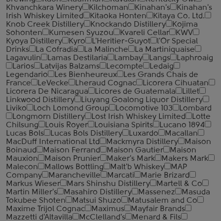
Khvanchkara Winery
Kilchoman
Kinahan's
Kinahan's
Irish Whiskey Limited
Kitaoka Honten
Kitaya Co. Ltd.
Knob Creek Distillery
Knockando Distillery
Kojima
Sohonten
Kumesen Syuzou
Kvareli Cellar
KWV
Kyoya Distillery
Kyro
L'Heritier-Guyot
l'Or Special
Drinks
La Cofradia
La Malinche
La Martiniquaise
Lagavulin
Lamas Destilaria
Lambay
Langs
Laphroaig
Larios
Latvijas Balzams
Lecompte
Ledaig
Legendario
Les Bienheureux
Les Grands Chais de
France
LeVecke
Lheraud Cognac
Licorera Cihuatan
Licorera De Nicaragua
Licores de Guatemala
Lillet
Linkwood Distillery
Liuyang Goalong Liquor Distillery
Liviko
Loch Lomond Group
Locomotive 103
Lombard
Longmorn Distillery
Lost Irish Whiskey Limited
Lotte
Chilsung
Louis Royer
Louisiana Spirits
Lucano 1894
Lucas Bols
Lucas Bols Distillery
Luxardo
Macallan
MacDuff International Ltd
Mackmyra Distillery
Maison
Boinaud
Maison Ferrand
Maison Gautier
Maison
Mauxion
Maison Prunier
Maker's Mark
Makers Mark
Malecon
Mallows Bottling
Malt'b Whiskey
MAP
Company
Marancheville
Marcati
Marie Brizard
Markus Wieser
Mars Shinshu Distillery
Martell & Co
Martin Miller's
Masahiro Distillery
Massenez
Masuda
Tokubee Shoten
Matsui Shuzo
Matusalem and Co
Maxime Trijol Cognac
Maximus
Mayfair Brands
Mazzetti d'Altavilla
McClelland's
Menard & Fils