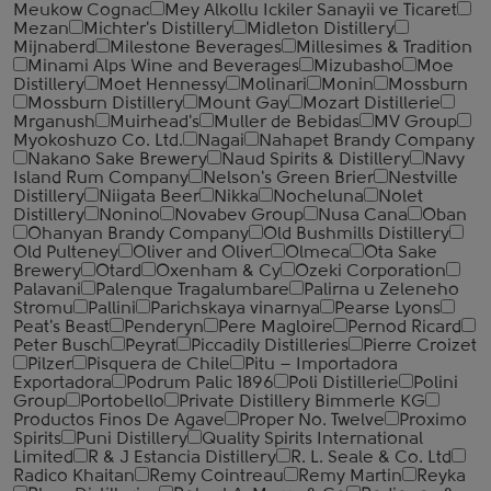
Meukow Cognac
Mey Alkollu Ickiler Sanayii ve Ticaret
Mezan
Michter's Distillery
Midleton Distillery
Mijnaberd
Milestone Beverages
Millesimes & Tradition
Minami Alps Wine and Beverages
Mizubasho
Moe
Distillery
Moet Hennessy
Molinari
Monin
Mossburn
Mossburn Distillery
Mount Gay
Mozart Distillerie
Mrganush
Muirhead's
Muller de Bebidas
MV Group
Myokoshuzo Co. Ltd.
Nagai
Nahapet Brandy Company
Nakano Sake Brewery
Naud Spirits & Distillery
Navy
Island Rum Company
Nelson's Green Brier
Nestville
Distillery
Niigata Beer
Nikka
Nocheluna
Nolet
Distillery
Nonino
Novabev Group
Nusa Cana
Oban
Ohanyan Brandy Company
Old Bushmills Distillery
Old Pulteney
Oliver and Oliver
Olmeca
Ota Sake
Brewery
Otard
Oxenham & Cy
Ozeki Corporation
Palavani
Palenque Tragalumbare
Palirna u Zeleneho
Stromu
Pallini
Parichskaya vinarnya
Pearse Lyons
Peat's Beast
Penderyn
Pere Magloire
Pernod Ricard
Peter Busch
Peyrat
Piccadily Distilleries
Pierre Croizet
Pilzer
Pisquera de Chile
Pitu – Importadora
Exportadora
Podrum Palic 1896
Poli Distillerie
Polini
Group
Portobello
Private Distillery Bimmerle KG
Productos Finos De Agave
Proper No. Twelve
Proximo
Spirits
Puni Distillery
Quality Spirits International
Limited
R & J Estancia Distillery
R. L. Seale & Co. Ltd
Radico Khaitan
Remy Cointreau
Remy Martin
Reyka