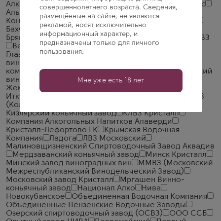
Алкогольная Сибирская Группа
Алкон
Альфа Люкс
совершеннолетнего возраста. Сведения,
Альянс-1892
АПФ Фанагория
Арагет
Араратский
размещённые на сайте, не являются
Коньячный Завод
Арсенал Вин
Асканели Братья
рекламой, носят исключительно
Бахчисарай ВКЗ
Башспирт
БелАлко
информационный характер, и
БрянскСпиртПром
Веди Алко
Великоустюгский ЛВЗ
предназначены только для личного
Вереск
Викалк
ВКК Русь
Главспиртпром
пользования.
Глазовский ЛВЗ
Грейн Алко
ДВКЗ (Дербентский
винно-коньячный завод)
Дербентский коньячный
комбинат
Дионис
Дом Грузинского Вина
Ерасхский
винный завод
Ереванский Коньячный Завод
Мне уже есть 18 лет
Жемчужина Ставрополья
Иронсан
Итар Глобал
Иткульский спиртзавод
Калужский Кристалл
КВКЗ
(Коломенский винно-коньячный завод)
КВС
Кизлярский коньячный завод
КЛВЗ Кристалл
Компания Алкогольных Напитков Алаверди
Кристалл-Лефортово ГК
Крымская Водочная
Компания
Ладога
ЛВЗ Московский
Малиновщизненский Спиртоводочный Завод Аквадив
Мердзаванский коньячный завод
Минск Кристалл
Минский завод виноградных вин
ММВЗ (Московский
Межреспубликанский Винодельческий Завод)
Московский завод Кристалл
Мргашен Винно-
коньячный завод
Национал Алко
Нива
Новокубанское
Объединенная Водочная Компания
Объединенные Пензенские Водочные Заводы
Озерский спиртоводочный завод (ОСВЗ)
ООО ССБ