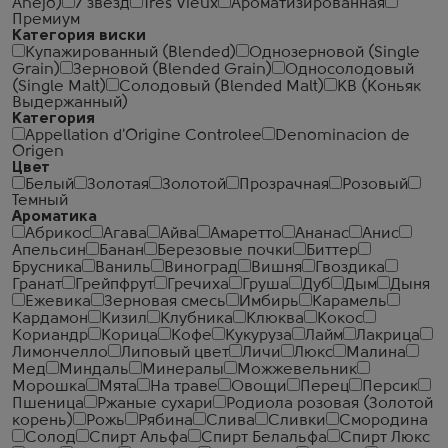
Anejo)
7 звезд
Tres Vieux
Ароматизированная
Премиум
Категория виски
Купажированный (Blended)
Однозерновой (Single
Grain)
Зерновой (Blended Grain)
Односолодовый
(Single Malt)
Солодовый (Blended Malt)
КВ (Коньяк
Выдержанный)
Категория
Appellation d'Origine Controlee
Denominacion de
Origen
Цвет
Белый
Золотая
Золотой
Прозрачная
Розовый
Темный
Ароматика
Абрикос
Агава
Айва
Амаретто
Ананас
Анис
Апельсин
Банан
Березовые почки
Биттер
Брусника
Ваниль
Виноград
Вишня
Гвоздика
Гранат
Грейпфрут
Гречиха
Груша
Дуб
Дым
Дыня
Ежевика
Зерновая смесь
Имбирь
Карамель
Кардамон
Кизил
Клубника
Клюква
Кокос
Кориандр
Корица
Кофе
Кукуруза
Лайм
Лакрица
Лимончелло
Липовый цвет
Личи
Люкс
Малина
Мед
Миндаль
Минералы
Можжевельник
Морошка
Мята
На траве
Овощи
Перец
Персик
Пшеница
Ржаные сухари
Родиола розовая (Золотой
корень)
Рожь
Рябина
Слива
Сливки
Смородина
Солод
Спирт Альфа
Спирт Белальфа
Спирт Люкс