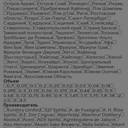
Остров Арран
Остров Скай
Пенедес
Пенза
Пермь
Пирассунунга
Прибрежный Хайленд
Пти Шампань
Пушкино
Пьемонт
Пэи д'Ож
Рига
Ростовская
область
Роэро
Сан-Паулу
Санкт-Петербург
Сардиния
Сидзуока
Сицилия
Скай
Спейсайд
Ставрополь
Ставропольский край
Страна Басков
Таманский полуостров
Ташкент
Теннесси
Тоскана
Треббьяно ди Романья
Тревизо
Трентино-Альто
Адидже
Тула
Турин
Ульяновск
Уссурийск
Уфа
Фин Буа
Фин Шампань
Фриули
Фриули Грав
Фриули-Венеция-Джулия
Хёго
Хайленд
(Высокогорье)
Хайлэнд
Хайлэндс
Халиско
Ханой
Хего
Херес
Хоккайдо
Хонсю
Центральный
Отаго
Цинандали
Шаранта
Эдинбург
Эмилия-
Романья
Эхиме
Южная Каролина
Южная Осетия
Ямагата
Ярославская Область
Объем
0.7
0.05
0.1
0.2
0.25
0.02
0.03
0.04
0.18
0.285
0.3
0.35
0.36
0.375
0.4
0.44
0.45
0.5
0.64
0.72
0.75
0.85
0.9
1
1.45
1.5
1.75
1.8
18
2
2.5
3
4.5
Производитель
Suntory Limited
327 Spirits
A. de Fussigny
A. H. Riise
Spirits
A.E. Dor Cognac
Aberfeldy
Aberlour Distillery
Absolut
Aceo
ADS Spirits
Agrotequilera de Jalisco
Aizu Homare
Akashi Sake Brewery
Akita Seishu
Albert