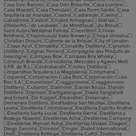
Distillery
Cardhu
Casa Armando Guillermo Prieto
Casa Don Ramon
Casa Don Roberto
Casa Lumbre
Casa Maestri
Casa Orendain
Casa Perro Santo
Casa
Tequilera de Arandas
Casoni
Castarede
Cavino
Cazadores
Cevico
Chabot Armagnac
Abkhaz
d'Heberto
de Laubade
de Montifaud
du Breuil
Saint Aubin/Westphal Family
Chevrillon
Chivas
Brothers
Chiyomusubi Sake Brewery
Choya Umeshu
Christian Drouin
Cidrerie de la Brique
City of London
Clase Azul
Clonakilty
Clonakilty Distillery
Clynelish
Distillery
Cognac Ferrand
Compagnie des Produits de
Gascogne
Compass Box
Compass Box Whisky
Conecuh Brands
Consultoria. Mezcales y Agaves Metl
S.P.R. de R.L.
Contrabando
Cooley Distillery
Cooperativa Tequilera La Magdalena
Cooymans
Coquerel
Corporacion Cuba Ron
Corporacion Cuba
Ron S.A.
Courvoisier
Cragganmore
Cragganmore
Distillery
Cubaron
Dalmore
Daniel Bouju
Danish
Distillers
Darroze
Dartigalongue
David Sarajishvili
and Eniseli
De Kuyper
Deanston
Delamain
Demerara Distillers
Destiladora San Nicolas
Destilaria
Levira
Destileria Colombiana
Destileria Espiritu Andino
Destileria Santa Lucia
Destileria Sierra
Destileria y
Bodega Abasolo
Destilerias Acha
Destilerias Campeny
Destilerias Manuel Acha
Destilerias Unidas
Diageo
Diego Zamora
Dilmoor
Dingle
Distell International
Distil
Distilleria Bottega
Distilleria Caffo
Distilleria