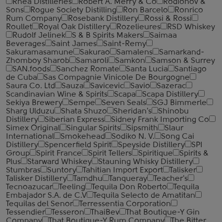
Rhea Distilleries
Robert A. Merry & Co
Rodionov &
Sons
Rogue Society Distilling
Ron Barcelo
Ronrico
Rum Company
Rosebank Distillery
Rossi & Rossi
Roullet
Royal Oak Distillery
Rozelieures
RSD Whiskey
Rudolf Jelinek
S & B Spirits Makers
Saimaa
Beverages
Saint James
Saint-Remy
Sakuramasamune
Sakurao
Samalens
Samarkand-
Zhomboy Sharob
Samaroli
Samkon
Samson & Surrey
SAN.foods
Sanchez Romate
Santa Lucia
Santiago
de Cuba
Sas Compagnie Vinicole De Bourgogne
Saura Co. Ltd
Sauza
Savicevic
Savio
Sazerac
Scandinavian Wine & Spirits
Scapa
Scapa Distillery
Sekiya Brewery
Sempe
Seven Seals
SGJ Bimmerle
Sharg Ulduzu
Shata Shuzo
Sheridan's
Shinobu
Distillery
Siberian Express
Sidney Frank Importing Co
Simex Original
Singular Spirits
Sipsmith
Slaur
International
Smokehead
Sodiko N. V.
Song Cai
Distillery
Spencerfield Spirit
Speyside Distillery
SPI
Group
Spirit France
Spirit Tellers
Spiritique
Spirits &
Plus
Starward Whiskey
Stauning Whisky Distillery
Stumbras
Suntory
Tahitian Import Export
Talisker
Talisker Distillery
Tamdhu
Tanqueray
Teacher's
Tecnoazucar
Teeling
Tequila Don Roberto
Tequila
Embajador S.A. de C.V
Tequila Selecto de Amatitan
Tequilas del Senor
Terressentia Corporation
Tessendier
Tesseron
ThaiBev
That Boutique-Y Gin
Company
That Boutique-Y Rum Company
The Bitter