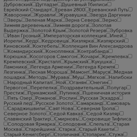
Дубровский
Дугладзе
Душевный Тбилиси
Еврейский Стандарт
Ереван 2800
Ереванский Путь
Жаворонки
Журавли
Журавушка
Звезда Даргинии
Зверь
Зеленая Марка
Зерна Севера
Зерно
Зимняя деревенька
Зимняя дорога
Золотая
Выдержка
Золотой Крым
Золотой Резерв
Зубровка
Иван Грозный
Императорская коллекция
Иней
Иорели
Кедр
Кедровица
Кизлярка
Кизлярский
Киновский
Коктебель
Коллекция Вин Александрова
Командирский
Коноплянка
Контрабанда
Корюшка
Косогоров Самогон
Кочари
Кремлевка
Кремлевский
Кристалл
Крымский
Кукушка
Ламоника
Легенда Армении
Легенда Кремля
Лезгинка
Лесная Мороша
Мамонт
Маруся
Медная
лошадка
Методъ
Мурава
Муш
Мягков
Налибоки
Народный Капитал
Ной
Оганян
Онегин
Первогон
Перепелка
Поздравительный
Полугар
Престиж
Прикамский
Путинка
Пшеничная история
Пять Озер
Романов
Рослин
Русская Эскадра
Русский лед
Русское Золото
Самарканд
Самоваръ
Сараджишвили
Саят Нова
Северная Тропа
Северное Золото
Седой Кавказ
Седой Кизляр
Славянский Трактир
Смирновъ
Сокровище Тифлиса
Солодовая Ярмарка
Солодовня
Спельта
Старая
Москва
Старейшина
Старка
Старый Кахети
Старый Кенигсберг
Столичная
Стопарик
Стужа