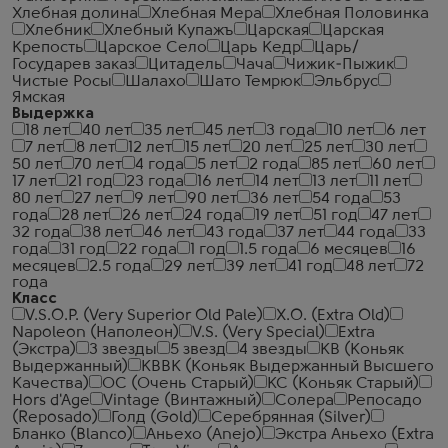
Хлебная долина
Хлебная Мера
Хлебная Половинка
Хлебник
Хлебный Купажъ
Царская
Царская
Крепость
Царское Село
Царь Кедр
Царь/
Государев заказ
Цитадель
Чача
Чижик-Пыжик
Чистые Росы
Шалахо
Шато Темрюк
Эльбрус
Ямская
Выдержка
18 лет
40 лет
35 лет
45 лет
3 года
10 лет
6 лет
7 лет
8 лет
12 лет
15 лет
20 лет
25 лет
30 лет
50 лет
70 лет
4 года
5 лет
2 года
85 лет
60 лет
17 лет
21 год
23 года
16 лет
14 лет
13 лет
11 лет
80 лет
27 лет
9 лет
90 лет
36 лет
54 года
53
года
28 лет
26 лет
24 года
19 лет
51 год
47 лет
32 года
38 лет
46 лет
43 года
37 лет
44 года
33
года
31 год
22 года
1 год
1.5 года
6 месяцев
16
месяцев
2.5 года
29 лет
39 лет
41 год
48 лет
72
года
Класс
V.S.O.P. (Very Superior Old Pale)
X.O. (Extra Old)
Napoleon (Наполеон)
V.S. (Very Special)
Extra
(Экстра)
3 звезды
5 звезд
4 звезды
КВ (Коньяк
Выдержанный)
КВВК (Коньяк Выдержанный Высшего
Качества)
ОС (Очень Старый)
КС (Коньяк Старый)
Hors d'Age
Vintage (Винтажный)
Солера
Репосадо
(Reposado)
Голд (Gold)
Серебрянная (Silver)
Бланко (Blanco)
Аньехо (Anejo)
Экстра Аньехо (Extra