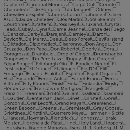
Canoubier
Cantinero
Caorunn
Captain Morgan
Captain's
Cardenal Mendoza
Cargo Cult
Cenote
Chameleon
de Fontpinot
du Tariquet
Orkhevi
Chevalier d'Espalet
Chum Churum
Cihuatan
Clase
Azul
Claude Chatelier
Clos Martin
Cool Skeleton
Couronnier
Crafter's
Cross Keys
Cruxland
Crystal
Head
Cubay
Cynar
Dame Jeanne
Danza del Fuego
Danzka
Darby's
Darejani
Darnley's
Daron
Davidoff
De Marsy
Deau
Deep Forest
Devil's Island
Dictador
Diplomatico
Disaronno
Don Angel
Don
Cruzado
Don Papa
Don Roberto
Doorly's
Dora
Doragrossa
Drambuie
Drop of Ginger
Drumshanbo
Gunpowder
Du Pere Laize
Dupuy
Eden Garden
Edgar Sopper
Edinburgh Gin
El Bandido Negro
El
Destilador
El Dorado
El Jimador
Elad'Or
Elit
Embargo
Espanta Espiritus
Espolon
Esprit Organic
Etsu
Facundo
Fernet Antico
Fernet Branca
Fernet
Vittone
Fifty Pounds
Finist
Finka
Finlandia
Finsky
Flor de Cana
Francois de Martignac
Frangelico
Franzini
Freeman
Fruto
Gallant
Galliano
Gambini
Gautier
Gentleman Jack
Gineti
Ginster
Goral
Gordon's
Graf Ledoff
Grand Mayan
Greanlend
Green Baboon
Greenall's
Gremiseuli
Grey Goose
Griottines
Griottini
Guerrero Maya
Hammer + Sickle
Handsa
Hayman's
Hendrick's
Hennessy
Herald
Meister
Herencia de Plata
Hine
Holy Land
Hoppers
Houraisen
Ingenio Manacas
Iseo
J. J. Kurberg
J. M.