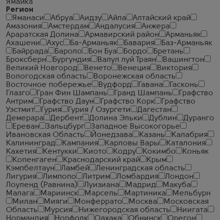
Ямайка
Регион
Яманаси
Абруа
Аидзу
Айла
Алтайский край
Амазония
Амстердам
Андалусия
Анжера
Араратская Долина
Армавирский район
Арманьяк
Ахашени
Ахус
Ба-Арманьяк
Бавария
Баз-Арманьяк
Байррада
Бароло
Бон Буа
Бордо
Бретань
Броксберн
Бургундия
Валул луй Траян
Вашингтон
Великий Новгород
Венето
Венеция
Виктория
Вологодская область
Воронежская область
Восточное побережье
Вудфорд
Гавана
Гасконь
Глазго
Гран Фин Шампань
Гранд Шампань
Графство
Антрим
Графство Даун
Графство Корк
Графство
Уэстмит
Гурия
Гурия / Озургети
Дагестан
Демерара
Дербент
Долина Эльки
Дублин
Дуранго
Ереван
Зальцбург
Западное Высокогорье
Ивановская Область
Йонедзава
Казань
Калабрия
Калининград
Кампания
Карловы Вары
Каталония
Кахетия
Кентукки
Киото
Кодру
Кокимбо
Коньяк
Копенгаген
Краснодарский край
Крым
Кэмпбелтаун
Ламбей
Ленинградская область
Лигурия
Лимпопо
Литрим
Ломбардия
Лондон
Лоуленд (Равнина)
Луизиана
Мадрид
Макуба
Малага
Мариинск
Марсель
Мартиника
Мельбурн
Милан
Мияги
Монферрато
Москва
Московская
Область
Мурсия
Нижегородская область
Ниигата
Нормандия
Норфолк
Оахака
Обнинск
Орегон