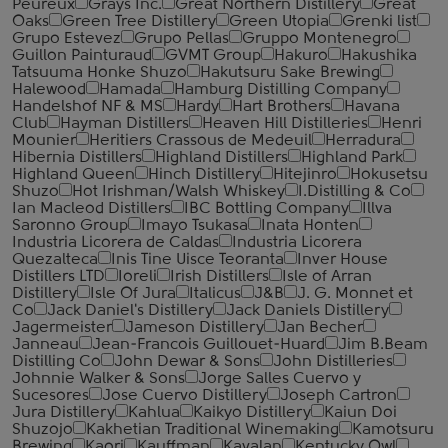
Peureux
Grays Inc.
Great Northern Distillery
Great
Oaks
Green Tree Distillery
Green Utopia
Grenki list
Grupo Estevez
Grupo Pellas
Gruppo Montenegro
Guillon Painturaud
GVMT Group
Hakuro
Hakushika
Tatsuuma Honke Shuzo
Hakutsuru Sake Brewing
Halewood
Hamada
Hamburg Distilling Company
Handelshof NF & MS
Hardy
Hart Brothers
Havana
Club
Hayman Distillers
Heaven Hill Distilleries
Henri
Mounier
Heritiers Crassous de Medeuil
Herradura
Hibernia Distillers
Highland Distillers
Highland Park
Highland Queen
Hinch Distillery
Hitejinro
Hokusetsu
Shuzo
Hot Irishman/Walsh Whiskey
I.Distilling & Co
Ian Macleod Distillers
IBC Bottling Company
Illva
Saronno Group
Imayo Tsukasa
Inata Honten
Industria Licorera de Caldas
Industria Licorera
Quezalteca
Inis Tine Uisce Teoranta
Inver House
Distillers LTD
Ioreli
Irish Distillers
Isle of Arran
Distillery
Isle Of Jura
Italicus
J&B
J. G. Monnet et
Co
Jack Daniel's Distillery
Jack Daniels Distillery
Jagermeister
Jameson Distillery
Jan Becher
Janneau
Jean-Francois Guillouet-Huard
Jim B.Beam
Distilling Co
John Dewar & Sons
John Distilleries
Johnnie Walker & Sons
Jorge Salles Cuervo y
Sucesores
Jose Cuervo Distillery
Joseph Cartron
Jura Distillery
Kahlua
Kaikyo Distillery
Kaiun Doi
Shuzojo
Kakhetian Traditional Winemaking
Kamotsuru
Brewing
Kaori
Kauffman
Kavalan
Kentucky Owl