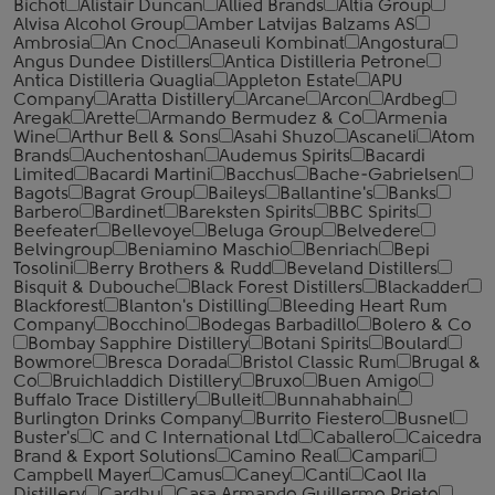
Bichot
Alistair Duncan
Allied Brands
Altia Group
Alvisa Alcohol Group
Amber Latvijas Balzams AS
Ambrosia
An Cnoc
Anaseuli Kombinat
Angostura
Angus Dundee Distillers
Antica Distilleria Petrone
Antica Distilleria Quaglia
Appleton Estate
APU
Company
Aratta Distillery
Arcane
Arcon
Ardbeg
Aregak
Arette
Armando Bermudez & Co
Armenia
Wine
Arthur Bell & Sons
Asahi Shuzo
Ascaneli
Atom
Brands
Auchentoshan
Audemus Spirits
Bacardi
Limited
Bacardi Martini
Bacchus
Bache-Gabrielsen
Bagots
Bagrat Group
Baileys
Ballantine's
Banks
Barbero
Bardinet
Bareksten Spirits
BBC Spirits
Beefeater
Bellevoye
Beluga Group
Belvedere
Belvingroup
Beniamino Maschio
Benriach
Bepi
Tosolini
Berry Brothers & Rudd
Beveland Distillers
Bisquit & Dubouche
Black Forest Distillers
Blackadder
Blackforest
Blanton's Distilling
Bleeding Heart Rum
Company
Bocchino
Bodegas Barbadillo
Bolero & Co
Bombay Sapphire Distillery
Botani Spirits
Boulard
Bowmore
Bresca Dorada
Bristol Classic Rum
Brugal &
Co
Bruichladdich Distillery
Bruxo
Buen Amigo
Buffalo Trace Distillery
Bulleit
Bunnahabhain
Burlington Drinks Company
Burrito Fiestero
Busnel
Buster's
C and C International Ltd
Caballero
Caicedra
Brand & Export Solutions
Camino Real
Campari
Campbell Mayer
Camus
Caney
Canti
Caol Ila