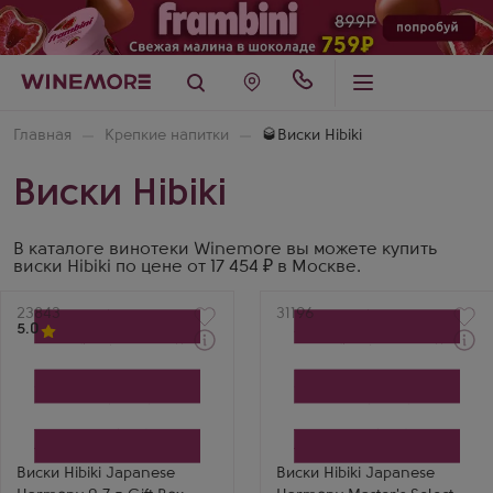
Главная
Крепкие напитки
🥃Виски Hibiki
Виски Hibiki
В каталоге винотеки Winemore вы можете купить
виски Hibiki по цене от 17 454 ₽ в Москве.
Артикул
23843
Артикул
31196
5.0
Через 1-2 дня
Виски
Виски
Хибики Джапаниз
Хибики Джапаниз
Хармони в подарочной
Хармони Мастерс Селект
коробке
в подарочной коробке
Производитель
Производитель
Suntory Limited
Suntory Limited
Бренд
Бренд
Виски Hibiki Japanese
Виски Hibiki Japanese
Hibiki
Hibiki