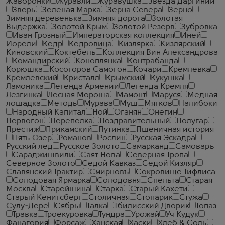
Жаворонки
Журавли
Журавушка
Звезда Даргинии
Зверь
Зеленая Марка
Зерна Севера
Зерно
Зимняя деревенька
Зимняя дорога
Золотая
Выдержка
Золотой Крым
Золотой Резерв
Зубровка
Иван Грозный
Императорская коллекция
Иней
Иорели
Кедр
Кедровица
Кизлярка
Кизлярский
Киновский
Коктебель
Коллекция Вин Александрова
Командирский
Коноплянка
Контрабанда
Корюшка
Косогоров Самогон
Кочари
Кремлевка
Кремлевский
Кристалл
Крымский
Кукушка
Ламоника
Легенда Армении
Легенда Кремля
Лезгинка
Лесная Мороша
Мамонт
Маруся
Медная
лошадка
Методъ
Мурава
Муш
Мягков
Налибоки
Народный Капитал
Ной
Оганян
Онегин
Первогон
Перепелка
Поздравительный
Полугар
Престиж
Прикамский
Путинка
Пшеничная история
Пять Озер
Романов
Рослин
Русская Эскадра
Русский лед
Русское Золото
Самарканд
Самоваръ
Сараджишвили
Саят Нова
Северная Тропа
Северное Золото
Седой Кавказ
Седой Кизляр
Славянский Трактир
Смирновъ
Сокровище Тифлиса
Солодовая Ярмарка
Солодовня
Спельта
Старая
Москва
Старейшина
Старка
Старый Кахети
Старый Кенигсберг
Столичная
Стопарик
Стужа
Сулу-Дере
Сябры
Талка
Тбилисский Дворик
Топаз
Травка
Троекуровка
Тундра
Урожай
Уч Кудук
Фанагория
Форсаж
Ханская
Хаски
Хлеб & Соль