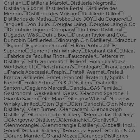
Cristiani
Distilleria Marolo
Distilleria Negroni
Distilleria Sibona
Distillerie Berta
Distillerie des
Menhirs
Distillerie des Moisans
Distillerie Dillon
Distilleries de Matha
Dobbe
de JOY
du Coquerel
Tariquet
Don Julio
Douglas Laing
Douglas Laing & Co
Drambuie Liqueur Company
Dufftown Distillery
Dugladze W&S
Duh u Boci
Duncan Taylor and Co
Dunrobin Distilleries
Edinburgh Gin Distillery
Edradour
Egan's
Eigashima Shuzo
El Ron Prohibido
El
Supremo
Element Irish Whiskey
Elephant Gin
Ethical
Fabrica de Tequilas Finos
Fauconnier
Fettercairn
Distillery
Fifth Generation
Filliers
Finlandia Vodka
Worldwide LTD
Fleischmann's
Fontagard
Franciacorta
Francis Abecassis
Frapin
Fratelli Averna
Fratelli
Branca Distillerie
Fratelli ‎Francoli
Fraternity Spirits
Freihof
Fruko Schulz
G & J Distillers
Gabriello
Santoni
Gagliano Marcati
Gancia
GAS Familia
Gastronom
Gekkeikan
Gelas
Giacomo Sperone
Giarola Savem
Gin Mare
Glasgow Whisky
Glasgow
Whisky Limited
Glen Elgin
Glen Garioch
Glen Moray
Distillery
Glen Turner
Glencadam
Glendalough
Distillery
Glendronach Distillery
Glenfarclas Distillery
Glengoyne Distillery
Glenkinchie
Glenlivet
Glenmorangie
Glenmorangie Distillery
Globefill Inc.
Godet
Golani Distillery
Gonzalez Byass
Gordon & Co
Grand Marnier
Grand Mezcal
Grandes Distilleries