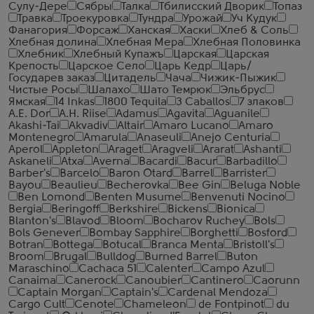
Сулу-Дере
Сябры
Талка
Тбилисский Дворик
Топаз
Травка
Троекуровка
Тундра
Урожай
Уч Кудук
Фанагория
Форсаж
Ханская
Хаски
Хлеб & Соль
Хлебная долина
Хлебная Мера
Хлебная Половинка
Хлебник
Хлебный Купажъ
Царская
Царская
Крепость
Царское Село
Царь Кедр
Царь/
Государев заказ
Цитадель
Чача
Чижик-Пыжик
Чистые Росы
Шалахо
Шато Темрюк
Эльбрус
Ямская
14 Inkas
1800 Tequila
3 Caballos
7 злаков
A.E. Dor
A.H. Riise
Adamus
Agavita
Aguanile
Akashi-Tai
Akvadiv
Altair
Amaro Lucano
Amaro
Montenegro
Amarula
Anaseuli
Anejo Centuria
Aperol
Appleton
Araget
Aragveli
Ararat
Ashanti
Askaneli
Atxa
Averna
Bacardi
Bacur
Barbadillo
Barber's
Barcelo
Baron Otard
Barrel
Barrister
Bayou
Beaulieu
Becherovka
Bee Gin
Beluga Noble
Ben Lomond
Benten Musume
Benvenuti Nocino
Bergia
Beringoff
Berkshire
Bickens
Bionica
Blanton's
Blavod
Bloom
Bocharov Ruchey
Bols
Bols Genever
Bombay Sapphire
Borghetti
Bosford
Botran
Bottega
Botucal
Branca Menta
Bristoll's
Broom
Brugal
Bulldog
Burned Barrel
Buton
Maraschino
Cachaca 51
Calenter
Campo Azul
Canaima
Canerock
Canoubier
Cantinero
Caorunn
Captain Morgan
Captain's
Cardenal Mendoza
Cargo Cult
Cenote
Chameleon
de Fontpinot
du