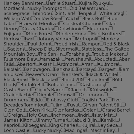
Hankey Bannister
Jamie Stuart
Kujira Ryukyu
Mortlach
Nucky Thompson
Old Ballantruan
Scapegrace
Shinobu
Sir Clark
Tenjaku
White Stag
William Watt
Yellow Rose
Yoichi
Black Bull
Blue
Label
Braes of Glenlivet
Caisteal Chamuis
Clan
Denny
Crazy Charley
Dalwhinnie
Eldermen
Fujigane
Glen Forest
Golden Horse
Hart Brothers
Heriose
Iwai
Johnny Volmer
Metropoli
Monkey
Shoulder
Paul John
Proud Irish
Rampur
Red & Black
Sadler's
Sheep Dip
Silvermalt
Stateless
The Galtee
Mountain Boy
The San-In
Torabhaig
Trouble Maker
Tullamore Dew
Yamazaki
Yerushalmi
Abducted
Aber
Falls
Aberfort
Akashi
Ardmore
Arran
Aultmore
Balblair
Bandwagon
Bankhall
Barclays
Bargest
Barr
an Uisce
Beaver's Dram
Benster's
Black & White
Black Beast
Black Label
Blend 285
Blue Seal
Bold
Thady
Buffalo Bill
Buffalo Trace
Castlecraig
CastleSword
Cigar's Barrel
Cladach
Cotswolds
Craigellachie
Dimple
Domwill
Dr. Lennon
Drummers
Eddu
Embassy Club
English Park
Five
Decades Tomintoul
Fujimi
Fuyu
Girvan Patent Still
Glen Colt
Glen Kirk
Glenfarclas
Golani
Grand Barrel
Greign
Holy Gun
Inchmoan
Indri
Islay Mist
James Kilton
Jimmy Turner
Kabuki Bijin
Kamiki
Kapriol
Kilbeggan
King Charles
Kujira
Ley Seca
Loch Castle
Lucky Nucky
Mac Ingal
Machir Bay