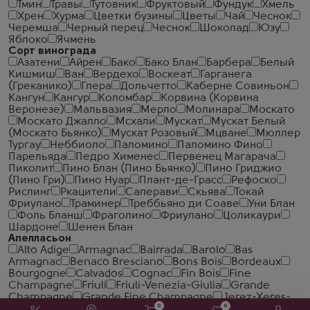
Тмин
Травы
Тутовник
Фруктовый
Фундук
Хмель
Хрен
Хурма
Цветки бузины
Цветы
Чай
Чеcнок
Черемша
Черный перец
Чеснок
Шоколад
Юзу
Яблоко
Ячмень
Сорт винограда
Азатени
Айрен
Бако
Бако Блан
Барбера
Белый
Кишмиш
Ван
Вердехо
Воскеат
Гарганега
(Греканико)
Глера
Дольчетто
Каберне Совиньон
Кангун
Кангур
Коломбар
Корвина (Корвина
Веронезе)
Мальвазия
Мерло
Молинара
Москато
Москато Джалло
Мсхали
Мускат
Мускат Белый
(Москато Бьянко)
Мускат Розовый
Мцване
Мюллер
Тургау
Неббиоло
Паломино
Паломино Фино
Парельяда
Педро Хименес
Первенец Магарача
Пиколит
Пино Блан (Пино Бьянко)
Пино Гриджио
(Пино Гри)
Пино Нуар
Плант-де-Грасс
Рефоско
Рислинг
Ркацители
Саперави
Скьява
Токай
Фриулано
Траминер
Треббьяно ди Соаве
Уни Блан
Фоль Бланш
Фраголино
Фриулано
Цоликаури
Шардоне
Шенен Блан
Апелласьон
Alto Adige
Armagnac
Bairrada
Barolo
Bas
Armagnac
Benaco Bresciano
Bons Bois
Bordeaux
Bourgogne
Calvados
Cognac
Fin Bois
Fine
Champagne
Friuli
Friuli-Venezia-Giulia
Grande
Champagne
Grande Fine Champagne
Jerez-Xeres-
0
0
Sherry
Kakheti
Pays d'Auge
Penedes
Petite