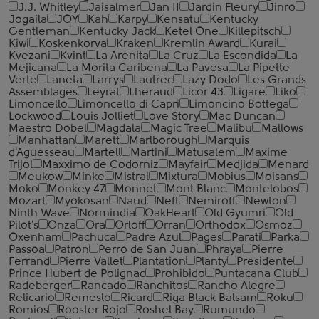
J.J. Whitley
Jaisalmer
Jan II
Jardin Fleury
Jinro
Jogaila
JOY
Kah
Karpy
Kensatu
Kentucky
Gentleman
Kentucky Jack
Ketel One
Killepitsch
Kiwi
Koskenkorva
Kraken
Kremlin Award
Kurai
Kvezani
Kvint
La Arenita
La Cruz
La Escondida
La
Mejicana
La Morita Caribena
La Pavesa
La Pipette
Verte
Laneta
Larrys
Lautrec
Lazy Dodo
Les Grands
Assemblages
Leyrat
Lheraud
Licor 43
Ligare
Liko
Limoncello
Limoncello di Capri
Limoncino Bottega
Lockwood
Louis Jolliet
Love Story
Mac Duncan
Maestro Dobel
Magdala
Magic Tree
Malibu
Mallows
Manhattan
Marett
Marlborough
Marquis
d'Aguesseau
Martell
Martini
Matusalem
Maxime
Trijol
Maxximo de Codorniz
Mayfair
Medjida
Menard
Meukow
Minke
Mistral
Mixtura
Mobius
Moisans
Moko
Monkey 47
Monnet
Mont Blanc
Montelobos
Mozart
Myokosan
Naud
Neft
Nemiroff
Newton
Ninth Wave
Normindia
OakHeart
Old Gyumri
Old
Pilot's
Onza
Ora
Orloff
Orran
Orthodox
Osmoz
Oxenham
Pachuca
Padre Azul
Pages
Parati
Parka
Passoa
Patron
Perro de San Juan
Phraya
Pierre
Ferrand
Pierre Vallet
Plantation
Planty
Presidente
Prince Hubert de Polignac
Prohibido
Puntacana Club
Radeberger
Rancado
Ranchitos
Rancho Alegre
Relicario
Remeslo
Ricard
Riga Black Balsam
Roku
Romios
Rooster Rojo
Roshel Bay
Rumundo