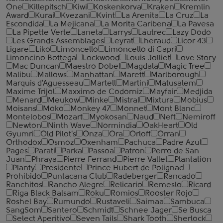
One
Killepitsch
Kiwi
Koskenkorva
Kraken
Kremlin
Award
Kurai
Kvezani
Kvint
La Arenita
La Cruz
La
Escondida
La Mejicana
La Morita Caribena
La Pavesa
La Pipette Verte
Laneta
Larrys
Lautrec
Lazy Dodo
Les Grands Assemblages
Leyrat
Lheraud
Licor 43
Ligare
Liko
Limoncello
Limoncello di Capri
Limoncino Bottega
Lockwood
Louis Jolliet
Love Story
Mac Duncan
Maestro Dobel
Magdala
Magic Tree
Malibu
Mallows
Manhattan
Marett
Marlborough
Marquis d'Aguesseau
Martell
Martini
Matusalem
Maxime Trijol
Maxximo de Codorniz
Mayfair
Medjida
Menard
Meukow
Minke
Mistral
Mixtura
Mobius
Moisans
Moko
Monkey 47
Monnet
Mont Blanc
Montelobos
Mozart
Myokosan
Naud
Neft
Nemiroff
Newton
Ninth Wave
Normindia
OakHeart
Old
Gyumri
Old Pilot's
Onza
Ora
Orloff
Orran
Orthodox
Osmoz
Oxenham
Pachuca
Padre Azul
Pages
Parati
Parka
Passoa
Patron
Perro de San
Juan
Phraya
Pierre Ferrand
Pierre Vallet
Plantation
Planty
Presidente
Prince Hubert de Polignac
Prohibido
Puntacana Club
Radeberger
Rancado
Ranchitos
Rancho Alegre
Relicario
Remeslo
Ricard
Riga Black Balsam
Roku
Romios
Rooster Rojo
Roshel Bay
Rumundo
Rustaveli
Saimaa
Sambuca
SangSom
Santero
Schmidt
Schnee Jager
Se Busca
Select Aperitivo
Seven Tails
Shark Tooth
Sherlock