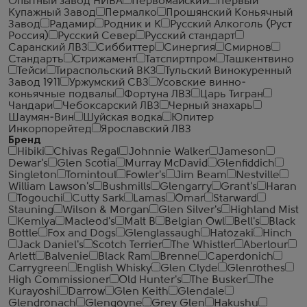
Опытный завод НИВА
Первомайский
Первый
Купажный Завод
Пермалко
Прошянский Коньячный
Завод
Радамир
Родник и К
Русский Алкоголь (Руст
Россия)
Русский Север
Русский стандарт
Саранский ЛВЗ
Сиббиттер
Синергия
Смирнов
Стандартъ
Стрижамент
Татспиртпром
Ташкентвино
Тейси
Тираспольский ВКЗ
Тульский Винокуренный
Завод 1911
Уржумский СВЗ
Усовские винно-
коньячные подвалы
Фортуна ЛВЗ
Царь Тигран
Чандари
Чебоксарский ЛВЗ
Черный знахарь
Шаумян-Вин
Шуйская водка
Юпитер
Инкорпорейтед
Ярославский ЛВЗ
Бренд
Hibiki
Chivas Regal
Johnnie Walker
Jameson
Dewar's
Glen Scotia
Murray McDavid
Glenfiddich
Singleton
Tomintoul
Fowler's
Jim Beam
Nestville
William Lawson's
Bushmills
Glengarry
Grant's
Haran
Togouchi
Cutty Sark
Lamas
Omar
Starward
Stauning
Wilson & Morgan
Glen Silver's
Highland Mist
Kemlya
Macleod's
Malt B
Belgian Owl
Bell's
Black
Bottle
Fox and Dogs
Glenglassaugh
Hatozaki
Hinch
Jack Daniel's
Scotch Terrier
The Whistler
Aberlour
Arlett
Balvenie
Black Ram
Brenne
Caperdonich
Carrygreen
English Whisky
Glen Clyde
Glenrothes
High Commissioner
Old Hunter's
The Busker
The
Kurayoshi
Darrow
Glen Keith
Glendale
Glendronach
Glengoyne
Grey Glen
Hakushu