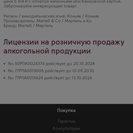
цене 5 614 ₽ с оплатой наличными или банковской картой.
Забронируйте интересующий товар!
Регион / винодельческая зона: Коньяк / Коньяк
Производитель: Martell & Co / Мартель и Ко
Бренд: Martell / Мартель
Лицензии на розничную продажу
алкогольной продукции
№ 50РПА0024374 действует до 20.10.2028
№ 77РПА0015006 действует до 01.09.2030
№ 77РПА0015624 действует до 13.10.2026
Покупка
Гарантии
Консультации