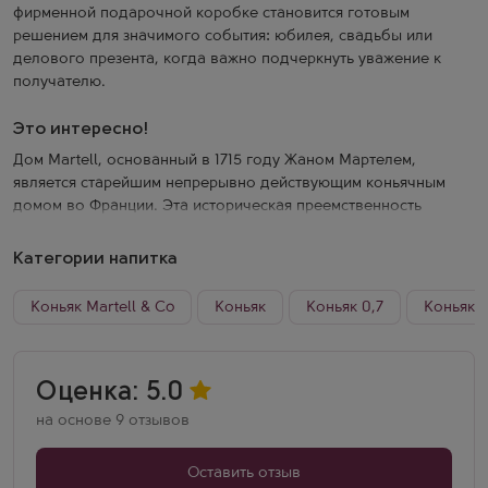
фирменной подарочной коробке становится готовым
решением для значимого события: юбилея, свадьбы или
делового презента, когда важно подчеркнуть уважение к
получателю.
Это интересно!
Дом Martell, основанный в 1715 году Жаном Мартелем,
является старейшим непрерывно действующим коньячным
домом во Франции. Эта историческая преемственность
отражается в каждой бутылке: бренд сохраняет
традиционный подход к выдержке, используя
Категории напитка
мелкозернистый дуб из лесов Тронсе и Аллье, а не бочки из-
под бордоских вин. Именно такая технология придаёт
Коньяк Martell & Co
Коньяк
Коньяк 0,7
Коньяк 
коньякам Martell характерную лёгкость, чистоту фруктового
профиля и отсутствие излишней дубовой тяжести. Martell
VSOP остаётся флагманом линейки, объединяя классические
Оценка: 5.0
рецептуры с современными стандартами контроля качества.
на основе 9 отзывов
Оставить отзыв