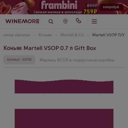
репкие напитки
Коньяк
Martell & Co
Martell VSOP П/У
Коньяк Martell VSOP 0.7 л Gift Box
Артикул: 23702
Мартель ВСОП в подарочной коробке