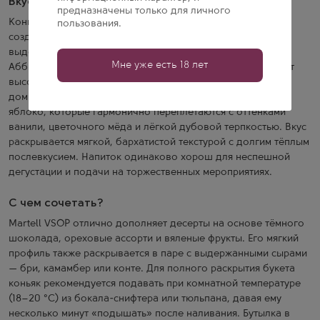
Вкус и аромат
предназначены только для личного
Коньяк Martell VSOP — сбалансированный напиток,
пользования.
созданный из отборных эсприт-де-вен и бон-буа,
выдержанных в дубовых бочках не менее четырёх лет.
Мне уже есть 18 лет
Аббревиатура VSOP (Very Superior Old Pale) подтверждает
высокий класс купажа и зрелость спиртов. В аромате
доминируют спелые фрукты — персик, абрикос и зелёное
яблоко, которые гармонично переплетаются с оттенками
ванили, цветочного мёда и лёгкой дубовой терпкостью. Вкус
раскрывается мягкой, бархатистой текстурой с долгим тёплым
послевкусием. Напиток одинаково хорош для неспешной
дегустации и подачи на торжественных мероприятиях.
С чем сочетать?
Martell VSOP отлично дополняет десерты на основе тёмного
шоколада, ореховые ассорти и вяленые фрукты. Его мягкий
профиль также раскрывается в паре с выдержанными сырами
— бри, камамбер или конте. Для полного раскрытия букета
коньяк рекомендуется подавать при комнатной температуре
(18–20 °C) из бокала-снифтера или тюльпана, давая ему
несколько минут «подышать» после наливания. Бутылка в