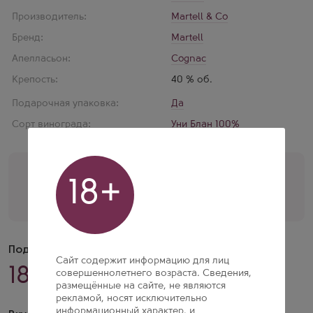
Производитель:
Martell & Co
Бренд:
Martell
Апелласьон:
Cognac
Крепость:
40 % об.
Подарочная упаковка:
Да
Сорт винограда:
Уни Блан 100%
Помощь кависта
18+
+7 (495) 197-77-56
Перезвоните мне
Подача
Сайт содержит информацию для лиц
18–20 °C
совершеннолетнего возраста. Сведения,
размещённые на сайте, не являются
рекламой, носят исключительно
информационный характер, и