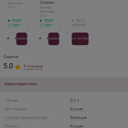
Glasses
Франция
,
0,7 л
Коньяк
,
Франция
,
0,7 л
Через
Через
1-2 дня
1-2 дня
1
1
В корзину
В корзину
Узнать о поступлении
Оценка:
5.0
9 отзывов
Характеристики
Объем
0,7 л
Тип товара:
Коньяк
Страна производства:
Франция
Регион:
Коньяк