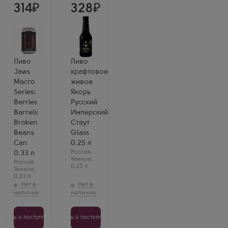
314
328
Пиво
Пиво
Jaws
крафтовое
Macro
живое
Series:
Якорь
Berries
Русский
Barrels
Имперский
Broken
Стаут
Beans
Glass
Can
0.25 л
Россия
,
0.33 л
Темное
,
Россия
,
0,25 л
Темное
,
0,33 л
Узнать о поступлении
Узнать о поступлении