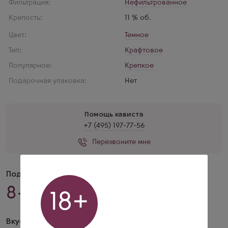
Фильтрация:
Нефильтрованное
Крепость:
11 % об.
Цвет:
Темное
Тип:
Крафтовое
Популярное:
Крепкое
Подарочная упаковка:
Нет
Помощь кависта
+7 (495) 197-77-56
Перезвоните мне
Подача
8–12 °C
18+
Вкус и аромат