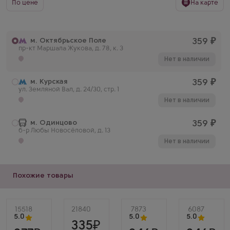
По цене
На карте
м. Октябрьское Поле
359
₽
пр-кт Маршала Жукова, д. 78, к. 3
Нет в наличии
м. Курская
359
₽
ул. Земляной Вал, д. 24/30, стр. 1
Нет в наличии
м. Одинцово
359
₽
б-р Любы Новосёловой, д. 13
Нет в наличии
Похожие товары
Артикул
15518
Артикул
21840
Артикул
7873
Артикул
6087
5.0
5.0
5.0
335