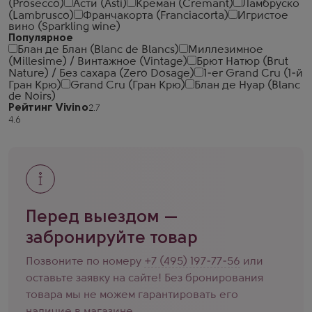
(Prosecco)
Асти (Asti)
Креман (Cremant)
Ламбруско
(Lambrusco)
Франчакорта (Franciacorta)
Игристое
вино (Sparkling wine)
Популярное
Блан де Блан (Blanc de Blancs)
Миллезимное
(Millesime) / Винтажное (Vintage)
Брют Натюр (Brut
Nature) / Без сахара (Zero Dosage)
1-er Grand Cru (1-й
Гран Крю)
Grand Cru (Гран Крю)
Блан де Нуар (Blanc
de Noirs)
Рейтинг Vivino
Перед выездом —
забронируйте товар
Позвоните по номеру
+7 (495) 197-77-56
или
оставьте заявку на сайте! Без бронирования
товара мы не можем гарантировать его