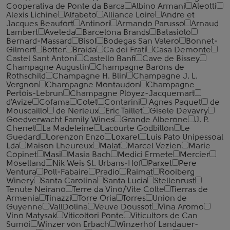
Cooperativa de Ponte da Barca
Albino Armani
Aleotti
Alexis Lichine
Alfabeto
Alliance Loire
Andre et
Jacques Beaufort
Antinori
Armando Parusso
Arnaud
Lambert
Aveleda
Barcelona Brands
Batasiolo
Bernard-Massard
Bisol
Bodegas San Valero
Bonnet-
Gilmert
Botter
Braida
Ca dei Frati
Casa Demonte
Castel Sant Antoni
Castello Banfi
Cave de Bissey
Champagne Augustin
Champagne Barons de
Rothschild
Champagne H. Blin
Champagne J. L.
Vergnon
Champagne Montaudon
Champagne
Pertois-Lebrun
Champagne Ployez-Jacquemart
d'Avize
Cofama
Colet
Contarini
Agnes Paquet
de
Mouscaillo
de Nerleux
Eric Taillet
Gisele Devavry
Goedverwacht Family Wines
Grande Alberone
J. P.
Chenet
La Madeleine
Lacourte Godbillon
Le
Guedard
Lorenzon Enzo
Loxarel
Luis Pato Unipessoal
Lda
Maison Lheureux
Malat
Marcel Vezien
Marie
Copinet
Masi
Masia Bach
Medici Ermete
Mercier
Moselland
Nik Weis St. Urbans-Hof
Parxet
Pere
Ventura
Poll-Fabaire
Pradio
Raimat
Rooiberg
Winery
Santa Carolina
Santa Lucia
Stellenrust
Tenute Neirano
Terre da Vino/Vite Colte
Tierras de
Armenia
Tinazzi
Torre Oria
Torres
Union de
Guyenne
VallDolina
Veuve Doussot
Vina Aromo
Vino Matysak
Viticoltori Ponte
Viticultors de Can
Sumoi
Winzer von Erbach
Winzerhof Landauer-