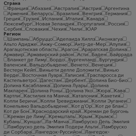
Страна
Франция
Абхазия
Австралия
Австрия
Аргентина
Армения
Беларусь
Бразилия
Венгрия
Германия
Греция
Грузия
Испания
Италия
Канада
Люксембург
Новая Зеландия
Португалия
Россия
Сербия
Словакия
Чехия
Чили
ЮАР
Регион
Шампань
Абруццо
Аделаида Хиллз
Аконкагуа
Альто Адидже
Анжу-Сомюр
Антр-де-Мер
Апулия
Арагацотнская область
Арагон
Араратская Долина
Армавир
Армавирский район
Асти
Баден
Байррада
Бланкет де Лиму
Бордо
Бургенланд
Бургундия
Валенсия
Вальдобьядене
Венето
Венеция
Вестерн Кейп
Виньети делле Доломити
Винью
Верде
Восточная Луара
Галисия
Граспаросса ди
Кастельветро
Дагестан
Дербент
Долина Био-Био
Долина Касабланка
Долина Луары
Долина
Макларен
Долина Роны
Долина Уко
Жюра
Кава
Картли
Кастилия ла Манча
Каталония
Кахетия
Колли Беричи
Колли Тревиджиани
Колли Эуганеи
Конельяно Вальдобьядене
Кот д'Ор
Кот де Блан
Кот де Бон
Краснодарский край
Креман де Бургонь
Креман де Лиму
Кремшталь
Крым
Крымск
Кубань
Куншаг
Ла-Манча
Ламбруско Дель Эмилия
Ламбруско дель Эмилия Подери Альти
Ламбруско
ди Сорбара
Лангедок-Руссийон
Лангедок-