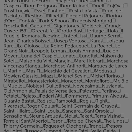
Jean-Louis
Decordi
Delapierre
Delissimo
Di
Caspico
Dom Perignon
Dom Ruinart
Duet
EnjOy it
Ernst Ludwig
Esse
Fantinel
Festa La Vista
Feudi del
Pisciotto
Fiestino
Filipetti
Finca el Rejoneo
Fiorino
d'Oro
Fontale
Fork & Spoon
Francois Montand
Freschello
Gaetano
Gigantones
Goldeck
Grande
Cuvee 1531
GreenLife
Grotto Bay
Heritage
Hola
I
Feudi di Romans
Icewine
Infeo
Issi
Jaume Serra
Jean-Charles Boisset
Josep Ventosa
Karas
L'oiseau
Rare
La Gioiosa
La Reine Pedauque
La Roche
Le
Grand Noir
Leopold Leman
Louis Armand
Lucien
Meyer
Luna del Caspio
Lunato
Lunetta
Maison du
Soleil
Maison du Vin
Mangin
Marc Hebrart
Marchesa
Vincenza Stanga
Marchese Antinori
Marques de Lares
Martini
Mas Fi
Maschio dei Cavalieri
Medusa
Mewlen Classic
Miazzi
Michel Sevin
Michel Torino
Mirabello
Monasteriolo
Mondoro
Montefiore
Mr. Bio
Muelle
Nobles i Guillotines
Novapalma
Nuviana
Old Armenia
Palais de Versailles
Palestro
Perlino
Petalo
Pigiato
Poderi Alti
Pommery
Primum Alveus
Quanto Basta
Radise
Rampoldi
Regis
Righi
Rivarose
Roger Goulart
Saint Germain de Crayes
Saint-Hilaire
Saint-Louis
Sandara
Sant'Orsola
Sensation
Sieur d'Arques
Stella
Takar
Terra Vizina
Terre di Sant'Alberto
Tesori
Tete de Cheval
The Lines
Thierry Germain
Toques et Clochers
Trenel
Tresors
de Loire
Tussock Jumper
Vale d'Este
Valle Calda