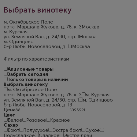
Выбрать винотеку
м. Октябрьское Поле
пр-кт Маршала Жукова, д. 78, к. 3
Москва
м. Курская
ул. Земляной Вал, д. 24/30, стр. 1
Москва
м. Одинцово
б-р Любы Новосёловой, д. 13
Москва
Фильтр по характеристикам
Акционные товары
Забрать сегодня
Только товары в наличии
Выбрать винотеку
м. Октябрьское Поле
пр-кт Маршала Жукова. д. 78. к. 3
м. Курская
ул. Земляной Вал. д. 24/30. стр. 1
м. Одинцово
б-р Любы Новосёловой. д. 13
Цена
Цвет
Белое
Розовое
Красное
Сахар
Брют
Полусухое
Экстра брют
Сухое
Полусладкое
Сладкое
Экстра драй