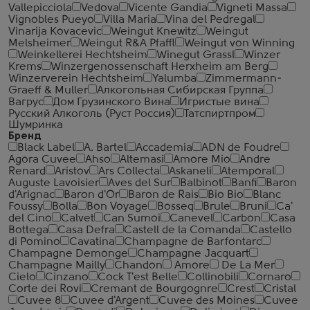
Vallepicciola
Vedova
Vicente Gandia
Vigneti Massa
Vignobles Pueyo
Villa Maria
Vina del Pedregal
Vinarija Kovacevic
Weingut Knewitz
Weingut
Melsheimer
Weingut R&A Pfaffl
Weingut von Winning
Weinkellerei Hechtsheim
Winegut Grassl
Winzer
Krems
Winzergenossenschaft Herxheim am Berg
Winzerverein Hechtsheim
Yalumba
Zimmermann-
Graeff & Muller
Алкогольная Сибирская Группа
Вагрус
Дом Грузинского Вина
Игристые вина
Русский Алкоголь (Руст Россия)
Татспиртпром
Шумринка
Бренд
Black Label
A. Bartel
Accademia
ADN de Foudre
Agora Cuvee
Ahso
Altemasi
Amore Mio
Andre
Renard
Aristov
Ars Collecta
Askaneli
Atemporal
Auguste Lavoisier
Aves del Sur
Balbinot
Banfi
Baron
d'Arignac
Baron d'Or
Baron de Rais
Bio Bio
Blanc
Foussy
Bolla
Bon Voyage
Bosseq
Brule
Bruni
Ca'
del Cino
Calvet
Can Sumoi
Canevel
Carbon
Casa
Bottega
Casa Defra
Castell de la Comanda
Castello
di Pomino
Cavatina
Champagne de Barfontarc
Champagne Demonge
Champagne Jacquart
Champagne Mailly
Chandon
Amore
De La Mer
Cielo
Cinzano
Cock T'est Belle
Collinobili
Cornaro
Corte dei Rovi
Cremant de Bourgognre
Crest
Cristal
Cuvee 8
Cuvee d'Argent
Cuvee des Moines
Cuvee