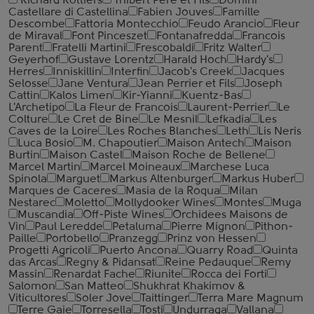
Richard Rottiers
Thibert Pere et Fils
Domini
Castellare di Castellina
Fabien Jouves
Famille
Descombe
Fattoria Montecchio
Feudo Arancio
Fleur
de Miraval
Font Pinceszet
Fontanafredda
Francois
Parent
Fratelli Martini
Frescobaldi
Fritz Walter
Geyerhof
Gustave Lorentz
Harald Hoch
Hardy's
Herres
Inniskillin
Interfin
Jacob's Creek
Jacques
Selosse
Jane Ventura
Jean Perrier et Fils
Joseph
Cattin
Kalos Limen
Kir-Yianni
Kuentz-Bas
L'Archetipo
La Fleur de Francois
Laurent-Perrier
Le
Colture
Le Cret de Bine
Le Mesnil
Lefkadia
Les
Caves de la Loire
Les Roches Blanches
Leth
Lis Neris
Luca Bosio
M. Chapoutier
Maison Antech
Maison
Burtin
Maison Castel
Maison Roche de Bellene
Marcel Martin
Marcel Moineaux
Marchese Luca
Spinola
Marguet
Markus Altenburger
Markus Huber
Marques de Caceres
Masia de la Roqua
Milan
Nestarec
Moletto
Mollydooker Wines
Montes
Muga
Muscandia
Off-Piste Wines
Orchidees Maisons de
Vin
Paul Leredde
Petaluma
Pierre Mignon
Pithon-
Paille
Portobello
Pranzegg
Prinz von Hessen
Progetti Agricoli
Puerto Ancona
Quarry Road
Quinta
das Arcas
Regny & Pidansat
Reine Pedauque
Remy
Massin
Renardat Fache
Riunite
Rocca dei Forti
Salomon
San Matteo
Shukhrat Khakimov &
Viticultores
Soler Jove
Taittinger
Terra Mare Magnum
Terre Gaie
Torresella
Tosti
Undurraga
Vallana