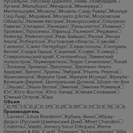
Руссильон
Лессини Дурелло
Лиму
Ломбардия
Лугана
Мальборо
Мендоса
Минервуа
Миттельрайн
Мозель
Мозель-Саар-Рувер
Монлуи
Сюр Луар
Моравия
Москато д'Асти
Московская
Область
Нижняя Австрия
Новороссийск
Ольтрепо
Павезе
Онтарио
Пенедес
Пиньолетто
Помино
Прованс
Просекко
Пфальц
Пьемонт
Реджано
Рейнгау
Рейнгессен
Риас Байшас
Риоха
Риоха
Альта
Робертсон
Ростовская область
Савойя
Саленто
Санкт-Петербург
Севастополь
Сентраль
Велли
Серра Гауша
Сицилия
Соаве
Сомюр
Ставропольский край
Стелленбош
Таманский
полуостров
Терменрегион
Терре Сичилиане
Токай
Тоскана
Тревизо
Трентино
Трентино-Альто
Адидже
Тренто
Турень
Умбрия
Утьель-Рекена
Франчакорта
Фриули Грав
Фриули Исонцо
Фриули-
Венеция-Джулия
Центральная Долина
Шоре-ле-Бон
Эльзас
Эльки Велли
Эмилия
Эмилия-Романья
Юг
Юго-Восток
Юго-Запад
Южная Словакия
Южный Остров
Юра
Объем
0.75
1.5
0.2
0.375
0.25
0.187
0.33
0.5
15
3
6
Производитель
Lanson
Louis Roederer
Кубань-Вино
Абрау-
Дюрсо (Русский Шампанский Дом)
Moet Chandon
Codorniu
Valdo
Aimery Sieur D'Arques
Pierre
Gimonnet & Fils
Canti
Drappier
Schlumberger
Villa