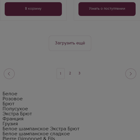
потенциалом.
Аромат фруктов и
В корзину
Узнать о поступлении
выпечки, вкус
глубокий.
Идеальный подарок
для серьезного
повода.
Загрузить ещё
2
3
1
Белое
Розовое
Брют
Полусухое
Экстра Брют
Франция
Грузия
Белое шампанское Экстра Брют
Белое шампанское сладкое
Pierre Gimonnet & Fils