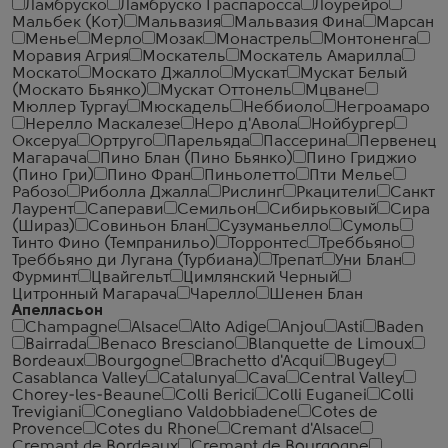
Ламбруско
Ламбруско Граспаросса
Лоурейро
Мальбек (Кот)
Мальвазия
Мальвазия Фина
Марсан
Менье
Мерло
Мозак
Монастрель
Монтоненга
Моравия Агрия
Москатель
Москатель Амарилла
Москато
Москато Джалло
Мускат
Мускат Белый
(Москато Бьянко)
Мускат Оттонель
Мцване
Мюллер Тургау
Мюскадель
Неббиоло
Негроамаро
Нерелло Маскалезе
Неро д'Авола
Нойбургер
Оксеруа
Ортруго
Парельяда
Пассерина
Первенец
Магарача
Пино Блан (Пино Бьянко)
Пино Гриджио
(Пино Гри)
Пино Фран
Пиньолетто
Пти Мелье
Рабозо
Риболла Джалла
Рислинг
Ркацители
Санкт
Лаурент
Саперави
Семильон
Сибирьковый
Сира
(Шираз)
Совиньон Блан
Сузуманьелло
Сумоль
Тинто Фино (Темпранильо)
Торронтес
Треббьяно
Треббьяно ди Лугана (Турбиана)
Трепат
Уни Блан
Фурминт
Цвайгельт
Цимлянский Черный
Цитронный Магарача
Чарелло
Шенен Блан
Апелласьон
Champagne
Alsace
Alto Adige
Anjou
Asti
Baden
Bairrada
Benaco Bresciano
Blanquette de Limoux
Bordeaux
Bourgogne
Brachetto d'Acqui
Bugey
Casablanca Valley
Catalunya
Cava
Central Valley
Chorey-les-Beaune
Colli Berici
Colli Euganei
Colli
Trevigiani
Conegliano Valdobbiadene
Cotes de
Provence
Cotes du Rhone
Cremant d'Alsace
Cremant de Bordeaux
Cremant de Bourgogne