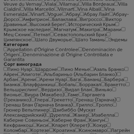
Veuve du Vernay
Viala
Vilarnau
Villa Bordeaux
Villa
Cialdini
Villa Marcello
Vilmart
Vina Albali
Vina
Esmeralda
Vinart
Vogue
Абрау
Абрау Лайт
Абрау-
Дюрсо
Амфитрион
Балаклава
Вигроссо
Виктор
Дравиньи
Высокий Берег
Исторический Крым
Крымское наследие
Магнатум
Макитра
Марани
Мец Сюник
Петнат
Севастопольский Бриз
Цимлянское
Шато Двуморье
Шато Тамань
Эндемы
Категория
Appellation d'Origine Controlee
Denominacion de
Origen
Denominazione di Origine Controllata e
Garantita
Сорт винограда
Пино Нуар
Шардоне
Пино Менье
Азаль Бранко
Айрен
Алиготе
Альбариньо (Альбарин Бланко)
Арбан
Арени
Арени Нуар
Бага
Бананц
Барбера
Бианка
Блауфранкиш
Бобаль
Борракал
Бракетто
Вельшрислинг
Вердизо
Видал Блан
Виньяо
Вионье
Виура (Макабео)
Гаме
Гарганега
(Греканико)
Глера
Грекетто
Гренаш (Гарнача)
Гренаш Блан (Гарнача Бланка)
Грилло
Гролло
Грюнер Вельтлинер
Дзибиббо (Мускат
Александрийский)
Дурелла
Жакер
Изабелла
Каберне Совиньон
Каберне Фран
Кангун
Кекфранкош
Киси
Кларет (Клерет)
Кокур
Коломбар
Кортезе
Кроатина
Ксиномавро
Лагрейн