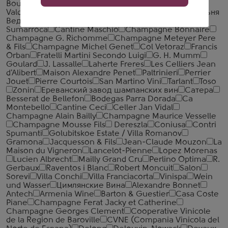
Bouillot
Mestres
Mont Marcal
Pierre Peters
Valdivieso
Vollereaux
Vouette & Sorbee
Винодельня
Ведерниковъ
Bestheim
Beurton et Fils
Bodegues
Sumarroca
Cantine Maschio
Champagne Bonnaire
Champagne G. Richomme
Champagne Meteyer Pere
& Fils
Champagne Michel Genet
Col Vetoraz
Francis
Orban
Fratelli Martini Secondo Luigi
G. H. Mumm
Goulard
J. Lassalle
Laherte Freres
Les Celliers Jean
d'Alibert
Maison Alexandre Penet
Paltrinieri
Perrier
Jouet
Pierre Courtois
San Martino Vini
Tarlant
Toso
Zonin
Ереванский завод шампанских вин
Сатера
Besserat de Bellefon
Bodegas Parra Dorada
Ca
Montebello
Cantine Ceci
Celler Jan Vidal
Champagne Alain Bailly
Champagne Maurice Vesselle
Champagne Mousse Fils
Dereszla
Coniusa
Contri
Spumanti
Golubitskoe Estate / Villa Romanov
Gramona
Jacquesson & Fils
Jean-Claude Mouzon
La
Maison du Vigneron
Lancelot-Pienne
Lopez Morenas
Lucien Albrecht
Mailly Grand Cru
Perlino Optima
R.
Gerbaux
Raventos i Blanc
Robert Moncuit
Salon
Sorevi
Villa Conchi
Villa Franciacorta
Vinispa
Wein
und Wasser
Цимлянские Вина
Alexandre Bonnet
Antech
Armenia Wine
Barton & Guestier
Casa Coste
Piane
Champagne Ferat Jacky et Catherine
Champagne Georges Clement
Cooperative Vinicole
de la Region de Baroville
CVNE (Compania Vinicola del