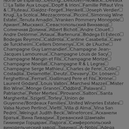
Norte de Espana)
Delong
Delouvin-Nowack
Devaux
La Taille Aux Loups
Dopff & Irion
Famille Piffaut Vins
&
Fluteau
Gaidoz-Forget
Henkell
Joseph Verdier
Krug
La Scolca
Mezzacorona
Piccini
Simonsig Wine
Estate
Tenuta Amadio
Vranken Pommery Monopole
Ариант
Мысхако
Севастопольский Винзавод
Солнечная Долина
Albert Bichot
Andre Clouet
Andre Delorme
Arlaux
Bartenura
Bodega El Esteco
Bodegas Reymos
Caldirola
Cantine Casabella
Cave
de Turckheim
Cellers Domenys
CH. de L'Auche
Champagne Guy Larmandier
Champagne Jean-
Jacques Lamoureux
Champagne Louis de Sacy
Champagne Mangin et Fils
Champagne Morize
Champagne Noellat
Champagne R & L Legras
Champagne Serge Mathieu
Charles de Fere
Colin
Costadila
Delamotte
Deutz
Devavry
Dr. Loosen
Ferghettina
Ferrari
Gallimard Pere et Fils
Krone
Laurent Godard
Louis Vallon
Marchesi Mazzei
Mister
Bio Wine
Monge Granon
Oddbird
Palavani
Patriarche
Peter Mertes
Pirovano
Salton
Santa
Margherita
Szigeti
Torley
Union de
Guyenne/Bordeaux Families
United Wineries Estates
Valsa Nuovo Perlino
Vietti
Villa di Alma
Vina San
Pedro
Weingut Judith Beck
Wineforces
Асканели
Братья
Вина Ливадии
Ереванский Шампайн
Гининери Горцаран
Ладога
Симферопольский
винодельческий завод
Тавинко
A-Nobis
Adega