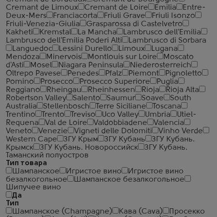
Cremant de Limoux
Cremant de Loire
Emilia
Entre-
Deux-Mers
Franciacorta
Friuli Grave
Friuli Isonzo
Friuli-Venezia-Giulia
Grasparossa di Castelvetro
Kakheti
Kremstal
La Mancha
Lambrusco dell'Emilia
Lambrusco dell'Emilia Poderi Alti
Lambrusco di Sorbara
Languedoc
Lessini Durello
Limoux
Lugana
Mendoza
Minervois
Montlouis sur Loire
Moscato
d'Asti
Mosel
Niagara Peninsula
Niederosterreich
Oltrepo Pavese
Penedes
Pfalz
Piemont
Pignoletto
Pomino
Prosecco
Prosecco Superiore
Puglia
Reggiano
Rheingau
Rheinhessen
Rioja
Rioja Alta
Robertson Valley
Salento
Saumur
Soave
South
Australia
Stellenbosch
Terre Siciliane
Toscana
Trentino
Trento
Treviso
Uco Valley
Umbria
Utiel-
Requena
Val de Loire
Valdobbiadene
Valencia
Veneto
Venezie
Vigneti delle Dolomiti
Vinho Verde
Western Cape
ЗГУ Крым
ЗГУ Кубань
ЗГУ Кубань.
Крымск
ЗГУ Кубань. Новороссийск
ЗГУ Кубань.
Таманский полуостров
Тип товара
Шампанское
Игристое вино
Игристое вино
безалкогольное
Шампанское безалкогольное
Шипучее вино
Да
Тип
Шампанское (Champagne)
Кава (Cava)
Просекко