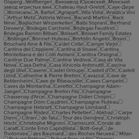
Gisperg
Wolfberger
Винзавод Юровский
Минский
завод игристых вин
Сhateau Haut-Grelot
Саук-Дере
Фотисаль
A. Bartel
Agrapart
Alta Vista
Araldica Vini
Arthur Metz
Astoria Wines
Bacardi Martini
Back
Nine
Badischer Winzerkeller
Balbi Soprani
Bertrand
Devavry
Bodegas Carchelo
Bodegas Faustino
Bodegas Ramon Bilbao
Boisset
Boisset Family Estates
Bollinger
Bonnet-Huteau
Bortolin Angelo
Bosio
Bouchard Aine & Fils
Ca'del Colle
Campo Viejo
Cantina del Coppiere
Cantina di Soave
Cantina
Montelliana e dei Colli Asolani
Cantina Orsogna
Cantine Due Palme
Cantine Vedova
Casa de Vila
Nova
Casa Defra
Casa Vinicola Antonutti
Cascina
degli Ulivi
Casere
Castel Groupe
Castell d'Or
Castell
Llord
Catherine & Pierre Breton
Cavazza
Cave de
Beblenheim
Cave de Ribeauville
Caves Campelo
Caves da Montanha
Ceretto
Champagne Adam-
Jaeger
Champagne Breton Fils
Champagne
Chassenay d'Arce
Champagne Didier Chopin
Champagne Dom Caudron
Champagne Fluteau
Champagne Hebrart
Champagne Lombard
Champagne Rodez
Charles Pelletier
Abkhaz
Carpe
Diem
Citran
de Talu
Tour des Gendres
Christoph
Hoch
Christophe Mignon
Claroscuro
Conde de
Caralt
Conte Emo Capodilista
Bott-Geyl
de
Tholomies
des Baumard
des Roches Neuves
Milan