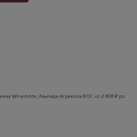
теках Winemore, Азьенда Агрикола КОС от 2 808 ₽ до