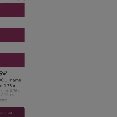
нама Кампо
.s.
и
!
39
i DOC Inama
o 0.75 л
сное
,
0,75 л
 COS s.s.
уплении