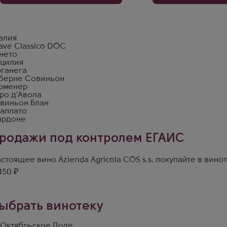
алия
ave Classico DOC
нето
цилия
рганега
берне Совиньон
рменер
ро д'Авола
виньон Блан
аппато
рдоне
родажи под контролем ЕГАИС
стоящее вино Azienda Agricola COS s.s. покупайте в вино
450 ₽
ыбрать винотеку
 Октябрьское Поле