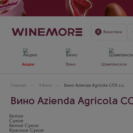
Винотеки
Акции
Вино
Шампанское
Главная
🍷
Вино
Вино Azienda Agricola COS s.s.
Вино Azienda Agricola CO
Белое
Сухое
Белое Сухое
Красное Сухое