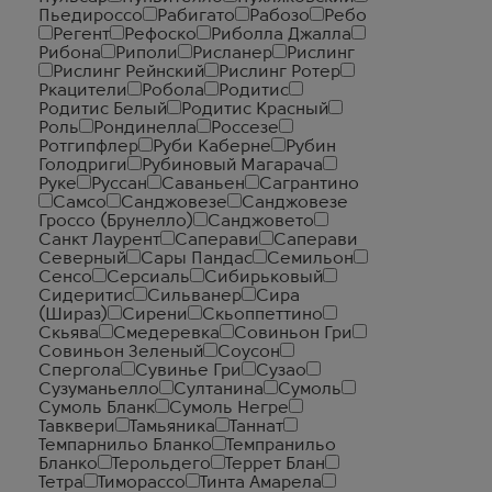
Пьедироссо
Рабигато
Рабозо
Ребо
Регент
Рефоско
Риболла Джалла
Рибона
Риполи
Рисланер
Рислинг
Рислинг Рейнский
Рислинг Ротер
Ркацители
Робола
Родитис
Родитис Белый
Родитис Красный
Роль
Рондинелла
Россезе
Ротгипфлер
Руби Каберне
Рубин
Голодриги
Рубиновый Магарача
Руке
Руссан
Саваньен
Сагрантино
Самсо
Санджовезе
Санджовезе
Гроссо (Брунелло)
Санджовето
Санкт Лаурент
Саперави
Саперави
Северный
Сары Пандас
Семильон
Сенсо
Серсиаль
Сибирьковый
Сидеритис
Сильванер
Сира
(Шираз)
Сирени
Скьоппеттино
Скьява
Смедеревка
Совиньон Гри
Совиньон Зеленый
Соусон
Спергола
Сувинье Гри
Сузао
Сузуманьелло
Султанина
Сумоль
Сумоль Бланк
Сумоль Негре
Тавквери
Тамьяника
Таннат
Темпарнильо Бланко
Темпранильо
Бланко
Терольдего
Террет Блан
Тетра
Тиморассо
Тинта Амарела