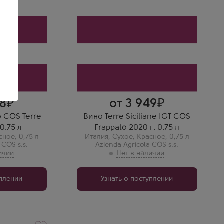
Сичилиане
Терре Сичилиане IGP КОС
Фраппато
.s.
Производитель
Azienda Agricola COS s.s.
Сорт винограда
Фраппато
Страна
Италия
Регион
Сицилия, Терре Сичилиане
98
от 3 949
o COS Terre
Вино Terre Siciliane IGT COS
 0.75 л
Frappato 2020 г. 0.75 л
сное
,
0,75 л
Италия
,
Сухое
,
Красное
,
0,75 л
 COS s.s.
Azienda Agricola COS s.s.
уплении
Узнать о поступлении