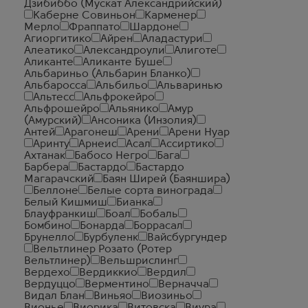
Дзибиббо (Мускат Александрийский)
Каберне Совиньон
Карменер
Мерло
Фраппато
Шардоне
Агиоргитико
Айрен
Аладастури
Алеатико
Александроули
Алиготе
Аликанте
Аликанте Буше
Альбариньо (Альбарин Бланко)
Альбаросса
Альбильо
Альваринью
Альтесс
Альфрокейро
Альфрошейро
Альянико
Амур
(Амурский)
Ансоника (Инзолия)
Антей
Арагонеш
Арени
Арени Нуар
Аринту
Арнеис
Асал
Ассиртико
Ахтанак
Бабосо Негро
Бага
Барбера
Бастардо
Бастардо
Магарачский
Баян Ширей (Баяншира)
Беллоне
Белые сорта винограда
Белый Кишмиш
Бианка
Блауфранкиш
Боал
Бобаль
Бомбино
Бонарда
Боррасал
Брунелло
Бурбуленк
Вайсбургундер
Вельтлинер Розато (Ротер
Вельтлинер)
Вельшрислинг
Вердехо
Вердиккио
Вердил
Вердуццо
Верментино
Верначча
Видал Блан
Виньяо
Виозиньо