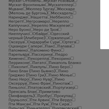
Мускат Оттонель
Мускат Розовый
Мускат Фронтиньян
Мускателлер
Мцване
Мюллер Тургау
Мюскаде
(Мелонь де Бургонь)
Мюскадель
Нариндже
Нашетта
Неббиоло
Негретт
Негроамаро
Нерелло
Каппуччио
Нерелло Маскалезе
Неро Буоно
Неро ди Троя
Ниеллучио
Обайде
Одесский
черный (Алиберне)
Оджалеши
Оксеруа
Ондарраби Сури
Ортега
Оцханури Сапере
Паис
Палава
Паломино
Паломино Фино
Парельяда
Пассерина
Педро
Хименес
Пекорелла
Пекорино
Перриконе
Пигато
Пикаполь Бланко
Пиколит
Пикпуль
Пино Беро
Пино Блан (Пино Бьянко)
Пино
Гриджио (Пино Гри)
Пино Менье
Пино Неро
Пино Нуар
Пино
Оксерруа
Пино Фран
Пинотаж
Пиньоло
Платовский
Португизер
Пренсаль Блан
Примитиво
(Зинфандель)
Пробус
Прокупац
Пруньоло
Пти Арвин
Пти Вердо
Пти Мансан
Пти Руж
Пти Сира
Пульсар
Пуньителло
Пухляковский