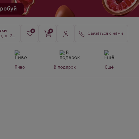
еки
0
0
Связаться с нами
8, к. 3
Пиво
В подарок
Ещё