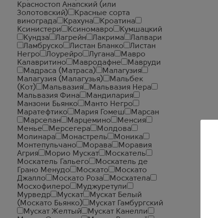
Красностоп Анапский (или
Золотовский)
Красные сорта
винограда
Крахуна
Кроатина
Ксинистери
Ксиномавро
Кумшацкий
Кундза
Лагрейн
Лакрима
Лалвари
Ламбруско
Листан Бланко
Листан
Негро
Лоурейро
Лугана
Мавро
Калавритино
Мавродафне
Мавруди
Мадраса (Матраса)
Малагузия
Малагузия (Малагузья)
Мальбек
(Кот)
Мальвазия
Мальвазия Нера
Мальвазия Фина
Мандилария
Манзони Бьянко
Манто Негро
Маратефтико
Мария Гомеш
Марсан
Марселан
Марцемино
Менсия
Менье
Мерсегера
Молдова
Молинара
Монастрель
Моника
Монтепульчано
Морава
Моравия
Агрия
Морио Мускат
Москатель
Москатель Гальего
Москатель де
Грано Менудо
Москато
Москато
Джалло
Москато Роза
Мосхатела
Мосхофилеро
Муджуретули
Мурведр
Мускат
Мускат Белый
(Москато Бьянко)
Мускат Гамбургский
Мускат Желтый
Мускат Канелли