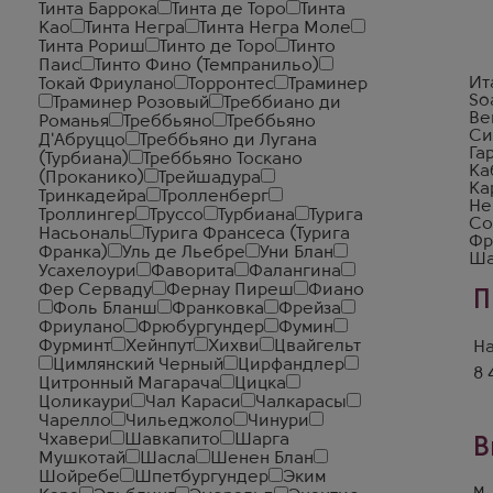
Тинта Баррока
Тинта де Торо
Тинта
Као
Тинта Негра
Тинта Негра Моле
Тинта Рориш
Тинто де Торо
Тинто
Паис
Тинто Фино (Темпранильо)
Ит
Токай Фриулано
Торронтес
Траминер
So
Траминер Розовый
Треббиано ди
Ве
Романья
Треббьяно
Треббьяно
Си
Д'Абруццо
Треббьяно ди Лугана
Га
(Турбиана)
Треббьяно Тоскано
Ка
(Проканико)
Трейшадура
Ка
Тринкадейра
Тролленберг
Не
Троллингер
Труссо
Турбиана
Турига
Со
Насьональ
Турига Франсеса (Турига
Фр
Франка)
Уль де Льебре
Уни Блан
Ша
Усахелоури
Фаворита
Фалангина
Фер Серваду
Фернау Пиреш
Фиано
П
Фоль Бланш
Франковка
Фрейза
Фриулано
Фрюбургундер
Фумин
Фурминт
Хейнпут
Хихви
Цвайгельт
На
Цимлянский Черный
Цирфандлер
8 
Цитронный Магарача
Цицка
Цоликаури
Чал Караси
Чалкарасы
Чарелло
Чильеджоло
Чинури
Чхавери
Шавкапито
Шарга
В
Мушкотай
Шасла
Шенен Блан
Шойребе
Шпетбургундер
Эким
м.