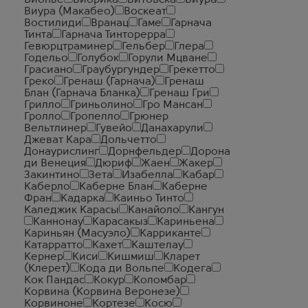
Вионье
Виорика
Витовска
Виура
Виура (Макабео)
Воскеат
Востилиди
Вранац
Гаме
Гарнача
Тинта
Гарнача Тинторерра
Гевюрцтраминер
Гельбер
Глера
Годельо
Голубок
Горули Мцване
Грасиано
Граубургундер
Грекетто
Греко
Гренаш (Гарнача)
Гренаш
Блан (Гарнача Бланка)
Гренаш Гри
Грилло
Гриньолино
Гро Мансан
Гролло
Гропелло
Грюнер
Вельтлинер
Гувейо
Данахарули
Джеват Кара
Дольчетто
Донаурислинг
Дорнфельдер
Дорона
ди Венеция
Дюриф
Жаен
Жакер
Закинтино
Зета
Изабелла
Кабар
Каберло
Каберне Блан
Каберне
Фран
Кадарка
Каиньо Тинто
Каледжик Карасы
Канайоло
Кангун
Каннонау
Карасакыз
Кариньена
Кариньян (Масуэло)
Карриканте
Катарратто
Кахет
Каштелау
Кернер
Киси
Кишмиш
Кларет
(Клерет)
Кода ди Вольпе
Кодега
Кок Пандас
Кокур
Коломбар
Корвина (Корвина Веронезе)
Корвиноне
Кортезе
Косю