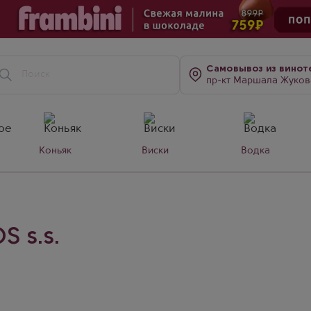
Самовывоз
из винот
пр-кт Маршала Жукова, д. 7
Коньяк
Виски
Водка
S s.s.