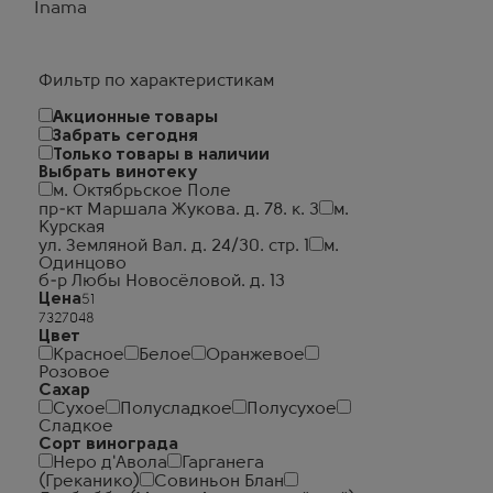
Inama
Фильтр по характеристикам
Акционные товары
Забрать сегодня
Только товары в наличии
Выбрать винотеку
м. Октябрьское Поле
пр-кт Маршала Жукова. д. 78. к. 3
м.
Курская
ул. Земляной Вал. д. 24/30. стр. 1
м.
Одинцово
б-р Любы Новосёловой. д. 13
Цена
Цвет
Красное
Белое
Оранжевое
Розовое
Сахар
Сухое
Полусладкое
Полусухое
Сладкое
Сорт винограда
Неро д'Авола
Гарганега
(Греканико)
Совиньон Блан