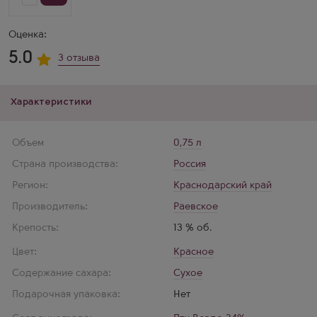
не
просто
напиток,
Оценка:
это
настоящее
5.0
искусство
3 отзыва
вкуса.
Очень
рекомендую
его
Характеристики
попробовать.
Объем
0,75 л
Страна производства:
Россия
Регион:
Краснодарский край
Производитель:
Раевское
Крепость:
13 % об.
Цвет:
Красное
Содержание сахара:
Сухое
Подарочная упаковка:
Нет