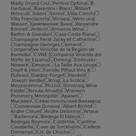
Mailly Grand Cru
Perlino Optima
R.
Gerbaux
Raventos i Blanc
Robert
Moncuit
Salon
Sorevi
Villa Conchi
Villa Franciacorta
Vinispa
Wein und
Wasser
Цимлянские Вина
Alexandre
Bonnet
Antech
Armenia Wine
Barton & Guestier
Casa Coste Piane
Champagne Ferat Jacky et Catherine
Champagne Georges Clement
Cooperative Vinicole de la Region de
Baroville
CVNE (Compania Vinicola del
Norte de Espana)
Delong
Delouvin-
Nowack
Devaux
La Taille Aux Loups
Dopff & Irion
Famille Piffaut Vins &
Fluteau
Gaidoz-Forget
Henkell
Joseph Verdier
Krug
La Scolca
Mezzacorona
Piccini
Simonsig Wine
Estate
Tenuta Amadio
Vranken
Pommery Monopole
Ариант
Мысхако
Севастопольский Винзавод
Солнечная Долина
Albert Bichot
Andre Clouet
Andre Delorme
Arlaux
Bartenura
Bodega El Esteco
Bodegas Reymos
Caldirola
Cantine
Casabella
Cave de Turckheim
Cellers
Domenys
CH. de L'Auche