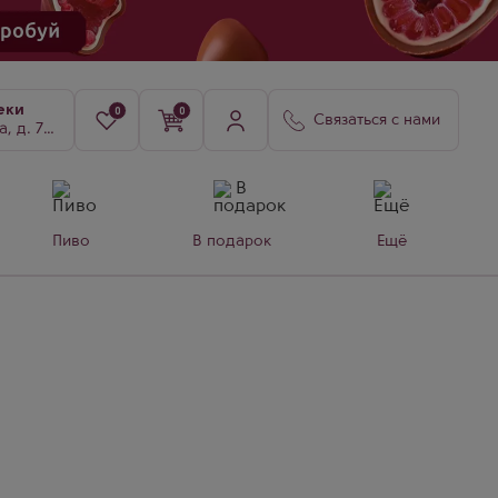
еки
0
0
Связаться с нами
8, к. 3
Пиво
В подарок
Ещё