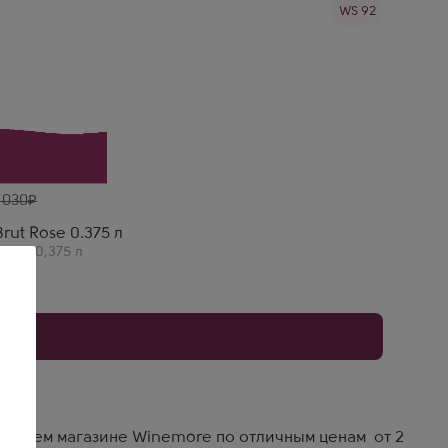
WS 92
и. Качество — эталон.
 030
rut Rose 0.375 л
овое
,
0,375 л
r
 дня
у
в нашем магазине Winemore по отличным ценам от 2