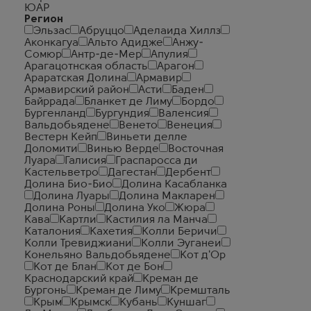
ЮАР
Регион
Эльзас
Абруццо
Аделаида Хиллз
Аконкагуа
Альто Адидже
Анжу-
Сомюр
Антр-де-Мер
Апулия
Арагацотнская область
Арагон
Араратская Долина
Армавир
Армавирский район
Асти
Баден
Байррада
Бланкет де Лиму
Бордо
Бургенланд
Бургундия
Валенсия
Вальдобьядене
Венето
Венеция
Вестерн Кейп
Виньети делле
Доломити
Винью Верде
Восточная
Луара
Галисия
Граспаросса ди
Кастельветро
Дагестан
Дербент
Долина Био-Био
Долина Касабланка
Долина Луары
Долина Макларен
Долина Роны
Долина Уко
Жюра
Кава
Картли
Кастилия ла Манча
Каталония
Кахетия
Колли Беричи
Колли Тревиджиани
Колли Эуганеи
Конельяно Вальдобьядене
Кот д'Ор
Кот де Блан
Кот де Бон
Краснодарский край
Креман де
Бургонь
Креман де Лиму
Кремшталь
Крым
Крымск
Кубань
Куншаг