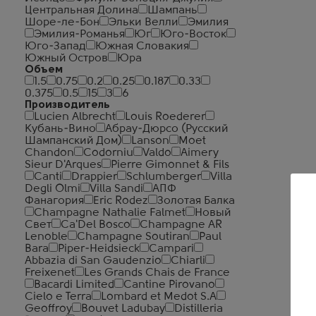
Центральная Долина
Шампань
Шоре-ле-Бон
Эльки Велли
Эмилия
Эмилия-Романья
Юг
Юго-Восток
Юго-Запад
Южная Словакия
Южный Остров
Юра
Объем
1.5
0.75
0.2
0.25
0.187
0.33
0.375
0.5
15
3
6
Производитель
Lucien Albrecht
Louis Roederer
Кубань-Вино
Абрау-Дюрсо (Русский
Шампанский Дом)
Lanson
Moet
Chandon
Codorniu
Valdo
Aimery
Sieur D'Arques
Pierre Gimonnet & Fils
Canti
Drappier
Schlumberger
Villa
Degli Olmi
Villa Sandi
АПФ
Фанагория
Eric Rodez
Золотая Балка
Champagne Nathalie Falmet
Новый
Свет
Ca'Del Bosco
Champagne AR
Lenoble
Champagne Soutiran
Paul
Bara
Piper-Heidsieck
Campari
Abbazia di San Gaudenzio
Chiarli
Freixenet
Les Grands Chais de France
Bacardi Limited
Cantine Pirovano
Cielo e Terra
Lombard et Medot S.A
Geoffroy
Bouvet Ladubay
Distilleria
Ша