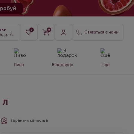
еки
0
0
Связаться с нами
8, к. 3
Пиво
В подарок
Ещё
 л
Гарантия качества