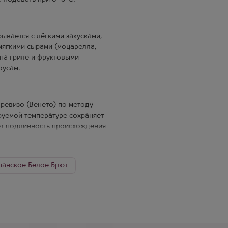
ывается с лёгкими закусками,
мягкими сырами (моцарелла,
 на гриле и фруктовыми
оусам.
Тревизо (Венето) по методу
руемой температуре сохраняет
ет подлинность происхождения
ереводится как «радостная» —
ка, созданное для лёгких
анское Белое Брют
нское Италия Брют