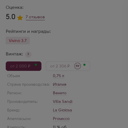
Оценка:
5.0
7 отзывов
Рейтинги и награды:
Vivino 3.7
Винтаж:
?
от 2 000 ₽
от 2 306 ₽
Объем
0,75 л
Страна производства:
Италия
Регион:
Венето
Производитель:
Villa Sandi
Бренд:
La Gioiosa
Апелласьон:
Prosecco
Крепость:
11 % об.