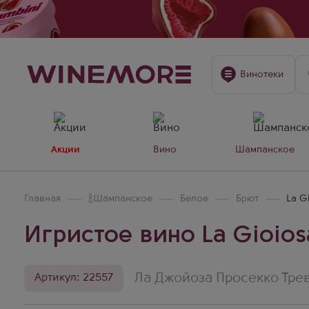
Винотеки
Акции
Вино
Шампанское
Главная
🍾
Шампанское
Белое
Брют
La Gi
Игристое вино La Gioiosa
Ла Джойоза Просекко Тре
Артикул: 22557