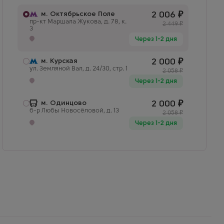
м. Октябрьское Поле
2 006
₽
пр-кт Маршала Жукова, д. 78, к.
2 449
₽
3
Через 1-2 дня
м. Курская
2 000
₽
ул. Земляной Вал, д. 24/30, стр. 1
2 058
₽
Через 1-2 дня
м. Одинцово
2 000
₽
б-р Любы Новосёловой, д. 13
2 058
₽
Через 1-2 дня