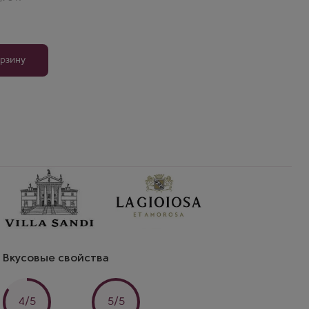
т
авится
орзину
Вкусовые свойства
4/5
5/5