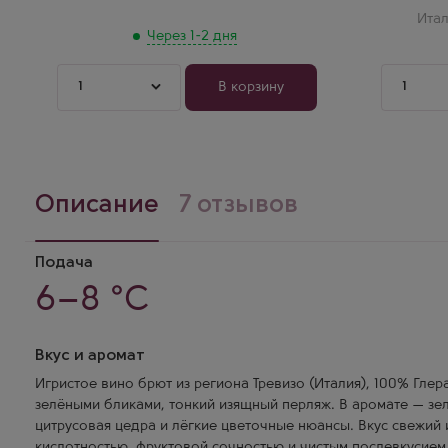
премиал
Вальдоб
Ита
и сложн
Через 1-2 дня
1
1
В корзину
Описание
7 отзывов
Подача
6–8 °C
Вкус и аромат
Игристое вино брют из региона Тревизо (Италия), 100% Глер
зелёными бликами, тонкий изящный перляж. В аромате — зел
цитрусовая цедра и лёгкие цветочные нюансы. Вкус свежий
кислотностью, фруктовой сочностью и чистым послевкусием