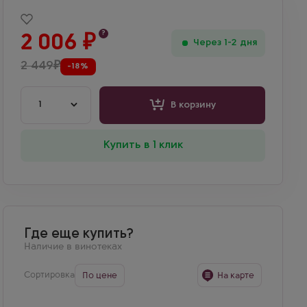
?
2 006
₽
Через 1-2 дня
2 449
₽
-18%
1
В корзину
Купить в 1 клик
Где еще купить?
Наличие в винотеках
Сортировка
По цене
На карте