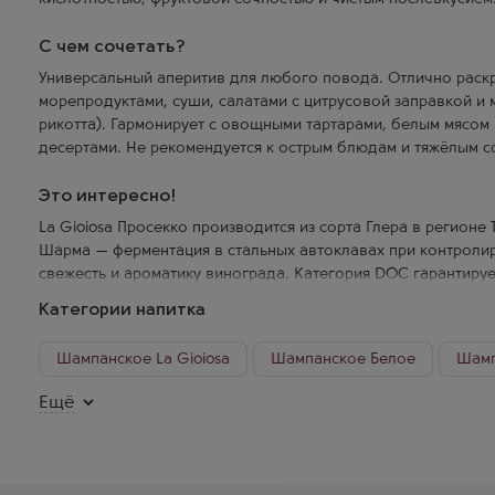
С чем сочетать?
Универсальный аперитив для любого повода. Отлично раскр
морепродуктами, суши, салатами с цитрусовой заправкой и 
рикотта). Гармонирует с овощными тартарами, белым мясом
десертами. Не рекомендуется к острым блюдам и тяжёлым с
Это интересно!
La Gioiosa Просекко производится из сорта Глера в регионе 
Шарма — ферментация в стальных автоклавах при контроли
свежесть и ароматику винограда. Категория DOC гарантиру
и соблюдение строгих стандартов. Название «La Gioiosa» п
Категории напитка
это доступное Просекко с характером итальянского праздни
встреч и приятных моментов.
Шампанское La Gioiosa
Шампанское Белое
Шамп
Шампанское Брют
Шампанское Villa Sandi
Шампа
Ещё
Шампанское Италия Белое
Шампанское 0,75
Шампанское Италия Белое Брют
Шампанское Италия