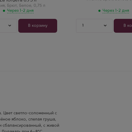
La Tordera 0.75 л
ьное Просекко из
классическим вкусом. Оно
бьядене. Очень тонкий
свежее, фруктовое, арома
лия
,
Брют
,
Белое
,
0,75 л
ый аромат.
груши. Пьется приятно, нр
Через 1-2 дня
Через 1-2 дня
всем. Беру постоянно для
гостей.
1
В корзину
В к
а. Цвет светло-соломенный с
ёное яблоко, спелая груша,
 и сбалансированный, с живой
. Подавать при 6–8°C.