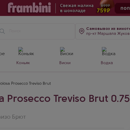
Самовывоз
из винот
пр-кт Маршала Жукова, д. 7
Коньяк
Виски
Водка
oiosa Prosecco Treviso Brut
 Prosecco Treviso Brut 0.75
визо Брют