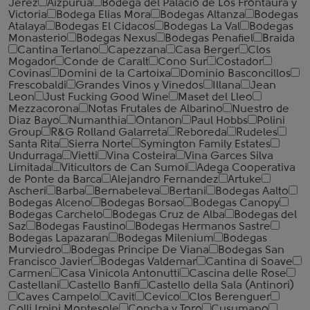
Jerez
Aizpurua
Bodega del Palacio de Los Frontaura y
Victoria
Bodega Elias Mora
Bodegas Altanza
Bodegas
Atalaya
Bodegas El Cidacos
Bodegas La Val
Bodegas
Monasterio
Bodegas Nexus
Bodegas Penafiel
Braida
Cantina Terlano
Capezzana
Casa Berger
Clos
Mogador
Conde de Caralt
Cono Sur
Costador
Covinas
Domini de la Cartoixa
Dominio Basconcillos
Frescobaldi
Grandes Vinos y Vinedos
Illana
Jean
Leon
Just Fucking Good Wine
Maset del Lleo
Mezzacorona
Notas Frutales de Albarino
Nuestro de
Diaz Bayo
Numanthia
Ontanon
Paul Hobbs
Polini
Group
R&G Rolland Galarreta
Reboreda
Rudeles
Santa Rita
Sierra Norte
Symington Family Estates
Undurraga
Vietti
Vina Costeira
Vina Garces Silva
Limitada
Viticultors de Can Sumoi
Adega Cooperativa
de Ponte da Barca
Alejandro Fernandez
Artuke
Ascheri
Barba
Bernabeleva
Bertani
Bodegas Aalto
Bodegas Alceno
Bodegas Borsao
Bodegas Canopy
Bodegas Carchelo
Bodegas Cruz de Alba
Bodegas del
Saz
Bodegas Faustino
Bodegas Hermanos Sastre
Bodegas Lapazaran
Bodegas Milenium
Bodegas
Murviedro
Bodegas Principe De Viana
Bodegas San
Francisco Javier
Bodegas Valdemar
Cantina di Soave
Carmen
Casa Vinicola Antonutti
Cascina delle Rose
Castellani
Castello Banfi
Castello della Sala (Antinori)
Caves Campelo
Cavit
Cevico
Clos Berenguer
Colli Irpini Montesole
Concha y Toro
Cusumano