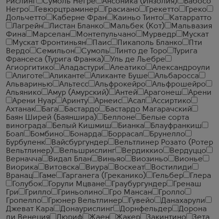
Рислинг
Сумоль Негре
Ансоника (Инзолия)
Бабосо
Негро
Гевюрцтраминер
Грасиано
Грекетто
Греко
Дольчетто
Каберне Фран
Каиньо Тинто
Катарратто
Лагрейн
Листан Бланко
Мальбек (Кот)
Мальвазия
Фина
Марселан
Монтепульчано
Мурведр
Мускат
Мускат Фронтиньян
Паис
Пикаполь Бланко
Пти
Вердо
Семильон
Сумоль
Тинто де Торо
Турига
Франсеса (Турига Франка)
Уль де Льебре
Агиоргитико
Аладастури
Алеатико
Александроули
Алиготе
Аликанте
Аликанте Буше
Альбаросса
Альваринью
Альтесс
Альфрокейро
Альфрошейро
Альянико
Амур (Амурский)
Антей
Арагонеш
Арени
Арени Нуар
Аринту
Арнеис
Асал
Ассиртико
Ахтанак
Бага
Бастардо
Бастардо Магарачский
Баян Ширей (Баяншира)
Беллоне
Белые сорта
винограда
Белый Кишмиш
Бианка
Блауфранкиш
Боал
Бомбино
Бонарда
Боррасал
Брунелло
Бурбуленк
Вайсбургундер
Вельтлинер Розато (Ротер
Вельтлинер)
Вельшрислинг
Вердиккио
Вердуццо
Верначча
Видал Блан
Виньяо
Виозиньо
Вионье
Виорика
Витовска
Виура
Воскеат
Востилиди
Вранац
Гаме
Гарганега (Греканико)
Гельбер
Глера
Голубок
Горули Мцване
Граубургундер
Гренаш
Гри
Грилло
Гриньолино
Гро Мансан
Гролло
Гропелло
Грюнер Вельтлинер
Гувейо
Данахарули
Джеват Кара
Донаурислинг
Дорнфельдер
Дорона
ди Венеция
Дюриф
Жаен
Жакер
Закинтино
Зета