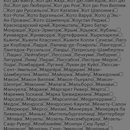
Кот дю Ванту
Кот дю Жюр
Кот дю Лангедок
Кот дю
Ло
Кот дю Люберон
Кот дю Рон
Кот дю Рон Вилляж
Кот дю Руссильон
Кот Каталан
Кот Шалоннез
Кот-Роти
Кото Бургиньон
Кото Варуа
Кото д'Экс-
Ан-Прованс
Кото Шампенуа
Коустал Риджн
Краснодарский край
Кремшталь
Крио Батар-
Монраше
Кроз-Эрмитаж
Крым
Крымск
Кубань
Кунаварра
Кунаворра
Куртефранка
Кыркларели
Кьянти
Кьянти Классико
Кьянти Колли Сенези
Лаго
ди Корбара
Ладуа
Лаланд-де-Помроль
Лангедок
Лангедок-Руссильон
Ланды
Латрисьер-Шамбертен
Лацио
Лейтаберг
Лессона
Лечхуми
Либурне
Лигурия
Лиму
Лирак
Лиссабон
Листрак-Медок
Лоди
Ломбардия
Лугана
Лухан де Куйо
Люссак-
Сент-Эмильон
Мадейра
Мадиран
Мази-
Шамбертен
Маипо
Майорка
Майпу
Македония
Макон
Макон Вилляж
Макон-Пьеркло
Макон-
Шентре
Маконне
Малага
Мальборо
Манави
Манчуела
Маранж
Маргарет Ривер
Марго
Маремма Тоскана
Марка Тревиджиана
Марке
Марсала
Марсанне
Марсиллак
Медитерране
Медок
Мендоса
Мендосино Каунти
Менету-Салон
Меркюре
Мерсо
Милан
Минервуа
Минервуа Ла
Ливиньер
Минью
Миттельбургенланд
Миттерберг
Млава
Мозель
Мозель Люксембуржуаз
Мозель-
Саар-Рувер
Монбазийяк
Монлуи Сюр Луар
Монраше
Монтань Сент-Эмильон
Монтаньи