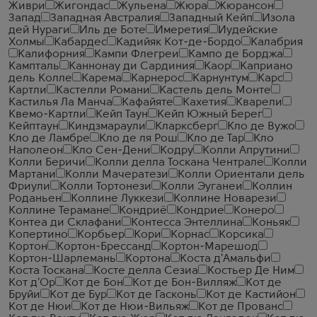
Живри
Жигондас
Жульена
Жюра
Жюрансон
Запад
Западная Австралия
Западный Кейп
Изола
дей Нураги
Иль де Боте
Имеретия
Иудейские
Холмы
Кабардес
Кадийяк Кот-де-Бордо
Калабрия
Калифорния
Кампи Флегреи
Кампо де Борджа
Кампталь
Каннонау ди Сардиния
Каор
Каприано
дель Колле
Карема
Карнерос
Карнунтум
Карс
Картли
Кастелли Романи
Кастель дель Монте
Кастилья Ла Манча
Кафайяте
Кахетия
Кварели
Квемо-Картли
Кейп Таун
Кейп Южный Берег
Кейптаун
Киндзмараули
Кларксберг
Кло де Вужо
Кло де Ламбре
Кло де ля Рош
Кло де Тар
Кло
Наполеон
Кло Сен-Дени
Кодру
Колли Апрутини
Колли Беричи
Колли делла Тоскана Чентрале
Колли
Мартани
Колли Мачератези
Колли Ориентали дель
Фриули
Колли Тортонези
Колли Эуганеи
Коллин
Роданьен
Коллине Луккези
Коллине Новарези
Коллине Терамане
Кондриё
Кондрие
Конеро
Контеа ди Склафани
Контесса Энтеллина
Коньяк
Копертино
Корбьер
Кори
Корнас
Корсика
Кортон
Кортон-Брессанд
Кортон-Марешод
Кортон-Шарлемань
Кортона
Коста д'Амальфи
Коста Тоскана
Косте делла Сезиа
Костьер Де Ним
Кот д'Ор
Кот де Бон
Кот де Бон-Вилляж
Кот де
Бруйи
Кот де Бур
Кот де Гасконь
Кот де Кастийон
Кот де Нюи
Кот де Нюи-Вильяж
Кот де Прованс