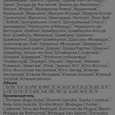
Тревенецие
Тренто
Турень
Турень Азе-Ле-Ридо
Турин
Тьерра де Кастилия
Фиано ди Авеллино
Фисен
Флери
Франкленд Ривер
Франкония
Франшхук
Фраскати
Фриули Исонцо
Фриули Колли
Ориентали
Фронтон
Хванчкара
Хиткоут
Хокс Бей
Хэбэй
Центральное Отаго
Центральный Отаго
Цинандали
Черасуоло д'Абруццо
Черасуоло ди
Витториа
Шабли
Шамбертен
Шамбертен Кло де
Без
Шамболь-Мюзиньи
Шампань
Шапель-
Шамбертен
Шарм-Шамбертен
Шассань-Монраше
Шатонеф дю Пап
Шевалье-Монраше
Шеверни
Шемахинский район
Шенас
Шида Картли
Шинон
Ширубль
Шоре-ле-Бон
Штайерска Словения
Штирия
Шумадия
Эгейское побережье
Эландсклуф
Элджин
Эльзас
Эмилия
Эмилия-
Романья
Эрмитаж
Этна
Эшезо
Юг
Юго-Восток
Юго-Восточная Австралия
Юго-Запад
Южная
Австралия
Южная Моравия
Южная Штирия
Южный
Остров
Южный регион
Объем
0.75
1.5
0.375
0.187
3
6
0.5
0.1
0.2
0.25
0.7
0.72
0.73
1
1.125
1.4
10
15
2
2.25
4.5
5
9
Производитель
Tempos Vega Sicilia
Vicente Gandia
Santa Carolina
Felix Solis Avantis
Emilio Moro
Bodegas Chivite
Caliterra
Vina del Pedregal
Dominio de Pingus
Baron
Philippe de Rothschild
Bodegas San Valero
Gonzalez