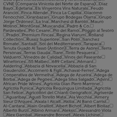
CVNE (Compania Vinicola del Norte de Espana)
Diaz
Bayo
Edetaria
Els Vinyerons Vins Naturals
Feudo
Arancio
Finca Allende
Finca La Capilla
Giacomo
Fenocchio
Granbazan
Grupo Bodegas Olarra
Grupo
Jorge Ordonez
La Ina
Marchesi di Barolo
Mauro
Molino
MontGras
Muscandia
Padro & Co.
Pardevalles
Pio Cesare
Pio del Ramo
Poggio al Tesoro
Pradio
Premium Fincas
Regina Viarum
Rolland
Collection
Russiz Superiore
San Polo
Sanchez
Romate
Santadi
Sol del Mediterraneo
Tarapaca
Tenuta Guado Al Tasso (Antinori)
Terra de Asorei
Terra
Personas
Terras Gauda
Tiare
Tinto Pesquera
Valduero
Vinedos de Calidad
Vinos del Paseante
Wineforces
55 Malbec
689 Cellars
A6mani
Aaldering
Abbazia di Novacella
Abbazia di San
Gaudenzio
Accornero & Figli
Achaval-Ferrer
Adega
Cooperativa de Vermelha
Adega de Azueira
Adega de
Borba
Adega de Pegoes
Adega Silva Salgado
Advini
African Pride Wines
Agricola Gian Piero Marrone
Agricola Punica
Agricola Requingua Limitada
Agricola
San Felice
Agricoltori del Chianti Geografico
Agriverde
Aguaribay
Agusti Torello Mata
Aia Vecchia
Aimery
Sieur D'Arques
Aixala I Alcait
Akilia
Al Bano Carrisi
Al-Cantara
Alain Graillot
Albert Bichot
Albert Biollaz
Alberto Burzi
Albino Armani
Aleksic
Alessandro Viola
Alex Gambal
Alexandre Bonnet
Alexis Lichine