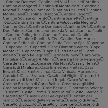
Cantina Danese
Cantina dei Vini Tipici dell' Aretino
Cantina di Mogoro
Cantina di Montalcino
Cantina di
Negrar
Cantina Diomede
Cantina Le Gatte
Cantina
Montelliana
Cantina Orsogna
Cantina Sangro
Cantina Sociale di Trento
Cantina Spinetta
Cantina
Tollo
Cantina Tramin
Cantina Valpolicella Negrar
Cantine Ceci
Cantine Damilano
Cantine Dei
Cantine
Due Palme
Cantine Leonardo da Vinci
Cantine Paolini
Cantine Pellegrino
Cantine Pirovano
Cantine
Rasore
Cantine Riunite & Civ
Cantine San Marco
Cantine Settesoli
Cantinе Santa Cristina Spa
Capanna
Capannelle
Caparzo
Cape Diamond Wines
Cape
Mentelle
Capichera
Caprili
Carl Loewen
Carlo
Alberto
Carlo Pellegrino
Carmel Winery
Carpineta
Fontalpino
Caruso & Minini
Casa Da Fonte Pequena
Casa de la Ermita
Casa de Vila Nova
Casa di Terra
Casa E. di Mirafiore
Casa Ermelinda Freitas
Casa
Relvas
Casa Santos Lima
Casa Vinicola Morando
Casadei
Casal Branco
Casale del Giglio
Casama
Casanova di Neri
Casas del Toqui
Casca Wines
Cascina Bruciata di Carlo Balbo
Cascina degli Ulivi
Cascina Monsignore
Case Basse di Gianfranco Soldera
Casere
Castel Freres
Castel Mimi
Castel Sallegg
Castelfeder
Castelli del Grevepesa
Castello del
Terriccio
Castello della Paneretta
Castello di Ama
Castello di Lozzolo
Castello di Querceto
Castello di