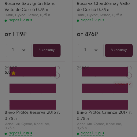
Совиньон Блан
Шардоне
Reserva Sauvignon Blanc
Reserva Chardonnay Valle
Страна
Страна
Чили
Чили
Valle de Curico 0.75 л
de Curico 0.75 л
Регион
Регион
Чили
,
Сухое
,
Белое
,
0,75 л
Чили
,
Сухое
,
Белое
,
0,75 л
Долина
Долина
Через 1-2 дня
Через 1-2 дня
Курико, Центральная
Курико, Центральная
Долина
Долина
Виктория Попова
от 1 119
от 876
Aresti Cabina 56
Reserva Chardonnay
— золотистое!
Груша, ваниль,
1
1
В корзину
В корзину
лёгкая
минеральность.
Очень
сбалансированное и
Артикул
25807
Артикул
25805
элегантное.
5.0
Через 1-2 дня
Через 1-2 дня
Vivino 3.2
Красное Сухое Вино
Красное Сухое Вино
Протос Ресерва
Протос Крианца
Производитель
Производитель
Bodegas Protos
Bodegas Protos
Сорт винограда
Сорт винограда
Тинто Паис
Тинто Паис
Страна
Страна
Вино Protos Reserva 2015 г.
Вино Protos Crianza 2017 г.
Испания
Испания
0.75 л
0.75 л
Регион
Регион
Испания
Кастилия и
,
Сухое
,
Красное
,
Испания
Кастилия и
,
Сухое
,
Красное
,
0,75 л
Леон, Рибера-дель-
0,75 л
Леон, Рибера-дель-
Дуэро
Дуэро
Через 1-2 дня
Через 1-2 дня