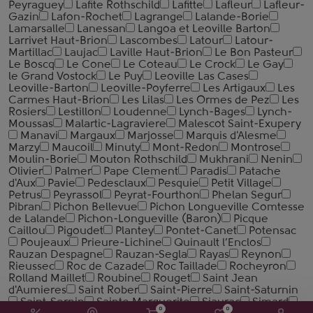
Peyraguey
Lafite Rothschild
Lafitte
Lafleur
Lafleur-
Gazin
Lafon-Rochet
Lagrange
Lalande-Borie
Lamarsalle
Lanessan
Langoa et Leoville Barton
Larrivet Haut-Brion
Lascombes
Latour
Latour-
Martillac
Laujac
Laville Haut-Brion
Le Bon Pasteur
Le Boscq
Le Cone
Le Coteau
Le Crock
Le Gay
le Grand Vostock
Le Puy
Leoville Las Cases
Leoville-Barton
Leoville-Poyferre
Les Artigaux
Les
Carmes Haut-Brion
Les Lilas
Les Ormes de Pez
Les
Rosiers
Lestillon
Loudenne
Lynch-Bages
Lynch-
Moussas
Malartic-Lagraviere
Malescot Saint-Exupery
Manavi
Margaux
Marjosse
Marquis d'Alesme
Marzy
Maucoil
Minuty
Mont-Redon
Montrose
Moulin-Borie
Mouton Rothschild
Mukhrani
Nenin
Olivier
Palmer
Pape Clement
Paradis
Patache
d'Aux
Pavie
Pedesclaux
Pesquie
Petit Village
Petrus
Peyrassol
Peyrat-Fourthon
Phelan Segur
Pibran
Pichon Bellevue
Pichon Longueville Comtesse
de Lalande
Pichon-Longueville (Baron)
Picque
Сaillou
Pigoudet
Plantey
Pontet-Canet
Potensac
Poujeaux
Prieure-Lichine
Quinault l’Enclos
Rauzan Despagne
Rauzan-Segla
Rayas
Reynon
Rieussec
Roc de Cazade
Roc Taillade
Rocheyron
Rolland Maillet
Roubine
Rouget
Saint Jean
d'Aumieres
Saint Rober
Saint-Pierre
Saint-Saturnin
Saint-Sernin
Sainte Marguerite
Siaurac
Simard
0
0