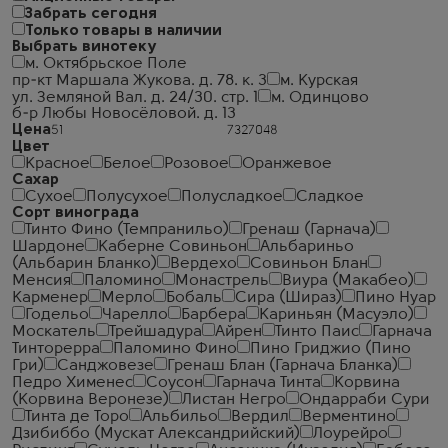
Забрать сегодня
Только товары в наличии
Выбрать винотеку
м. Октябрьское Поле
пр-кт Маршала Жукова. д. 78. к. 3
м. Курская
ул. Земляной Вал. д. 24/30. стр. 1
м. Одинцово
б-р Любы Новосёловой. д. 13
Цена
Цвет
Красное
Белое
Розовое
Оранжевое
Сахар
Сухое
Полусухое
Полусладкое
Сладкое
Сорт винограда
Тинто Фино (Темпранильо)
Гренаш (Гарнача)
Шардоне
Каберне Совиньон
Альбариньо
(Альбарин Бланко)
Вердехо
Совиньон Блан
Менсия
Паломино
Монастрель
Виура (Макабео)
Карменер
Мерло
Бобаль
Сира (Шираз)
Пино Нуар
Годельо
Чарелло
Барбера
Кариньян (Масуэло)
Москатель
Трейшадура
Айрен
Тинто Паис
Гарнача
Тинторерра
Паломино Фино
Пино Гриджио (Пино
Гри)
Санджовезе
Гренаш Блан (Гарнача Бланка)
Педро Хименес
Соусон
Гарнача Тинта
Корвина
(Корвина Веронезе)
Листан Негро
Ондарраби Сури
Тинта де Торо
Альбильо
Вердил
Верментино
Дзибиббо (Мускат Александрийский)
Лоурейро