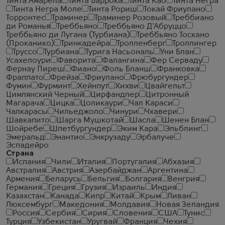
Тинта Амарела
Тинта Баррока
Тинта Као
Тинта Негра
Тинта Негра Моле
Тинта Рориш
Токай Фриулано
Торронтес
Траминер
Траминер Розовый
Треббиано
ди Романья
Треббьяно
Треббьяно Д'Абруццо
Треббьяно ди Лугана (Турбиана)
Треббьяно Тоскано
(Проканико)
Тринкадейра
Тролленберг
Троллингер
Труссо
Турбиана
Турига Насьональ
Уни Блан
Усахелоури
Фаворита
Фалангина
Фер Серваду
Фернау Пиреш
Фиано
Фоль Бланш
Франковка
Фраппато
Фрейза
Фриулано
Фрюбургундер
Фумин
Фурминт
Хейнпут
Хихви
Цвайгельт
Цимлянский Черный
Цирфандлер
Цитронный
Магарача
Цицка
Цоликаури
Чал Караси
Чалкарасы
Чильеджоло
Чинури
Чхавери
Шавкапито
Шарга Мушкотай
Шасла
Шенен Блан
Шойребе
Шпетбургундер
Эким Кара
Эльблинг
Эмеральд
Энантио
Энкрузаду
Эрбалуче
Эспадейро
Страна
Испания
Чили
Италия
Португалия
Абхазия
Австралия
Австрия
Азербайджан
Аргентина
Армения
Беларусь
Бельгия
Болгария
Венгрия
Германия
Греция
Грузия
Израиль
Индия
Казахстан
Канада
Кипр
Китай
Крым
Ливан
Люксембург
Македония
Молдавия
Новая Зеландия
Россия
Сербия
Сирия
Словения
США
Тунис
Турция
Узбекистан
Уругвай
Франция
Чехия