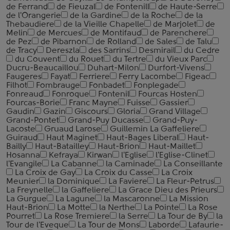
de Ferrand
de Fieuzal
de Fontenill
de Haute-Serre
de l'Orangerie
de la Gardine
de la Roche
de la
Thebaudiere
de la Vieille Chapelle
de Marjolet
de
Melin
de Mercues
de Montifaud
de Parenchere
de Pez
de Pibarnon
de Rolland
de Sales
de Talu
de Tracy
Dereszla
des Sarrins
Desmirail
du Cedre
du Couvent
du Rouet
du Tertre
du Vieux Parc
Ducru-Beaucaillou
Duhart-Milon
Durfort-Vivens
Faugeres
Fayat
Ferriere
Ferry Lacombe
Figeac
Filhot
Fombrauge
Fonbadet
Fonplegade
Fonreaud
Fonroque
Fontenil
Fourcas Hosten
Fourcas-Borie
Franc Mayne
Fuisse
Gassier
Gaudin
Gazin
Giscours
Gloria
Grand Village
Grand-Pontet
Grand-Puy Ducasse
Grand-Puy-
Lacoste
Gruaud Larose
Guillemin La Gaffeliere
Guiraud
Haut Maginet
Haut-Bages Liberal
Haut-
Bailly
Haut-Batailley
Haut-Brion
Haut-Maillet
Hosanna
Kefraya
Kirwan
l'Eglise
l'Eglise-Clinet
l'Evangile
La Cabanne
la Caminade
La Conseillante
La Croix de Gay
La Croix du Casse
La Croix
Meunier
la Dominique
La Faviere
La Fleur-Petrus
La Freynelle
la Gaffeliere
La Grace Dieu des Prieurs
La Gurgue
La Lagune
la Mascaronne
La Mission
Haut-Brion
La Motte
la Nerthe
La Pointe
La Rose
Pourret
La Rose Tremiere
la Serre
La Tour de By
la
Tour de l'Eveque
La Tour de Mons
Laborde
Lafaurie-