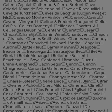
Tassarolo
Castello di Volpaia
Cataldi Madonna
Catena Zapata
Catherine & Pierre Breton
Cave
d'Aleria
Cave de Beblenheim
Cave de Ribeauville
Cave de Turckheim
Caves de Bacchus (Lucien Aviet et
Fils)
Caves do Monte - Vinhos. SA
Cavino
Caviro
Caymus Vineyards
Celine & Frederic Gueguen
Celler
Cal Pla
Cellers Domenys
Cellier des Chartreux
Cellier des Dauphins
Centanni
Ceretto
Cesari
Chacra
Chamlija
Chanin Wine
Chantovent
Chapuis
et Chapuis
Charles Smith Wines
Charles Van Canneyt
Chartron et Trebuchet
Abkhaz
Andre
Angelus
Ausone
Barde-Haut
Barrail Meyney
Beaubois
Beaumont
Beauregard
Beausejour Becot
Bel Air
Gloria
Belair Monange
Bellefont-Belcier
Beychevelle
Boyd-Cantenac
Branaire-Ducru
Brane-Cantenac
Calon Segur
Canon
Canon
Chaigneau
Canon La Gaffeliere
Canon Pecresse
Cantemerle
Cantenac Brown
Carbonnieux
Carpe
Diem
Certan de May
Changyu Moser XV
Charmail
Chasse-Spleen
Chene Liege
Cheval Blanc
Citran
Clement-Pichon
Clerc Milon
Climens
Clinet
Clos de Bouard
Clos Fourtet
Clos L'Eglise
Corbin
Cos d'Estournel
Cos Labory
Cotes de Saint Daniel
Coufran
Couhins
Coutet
Croix de Labrie
d'Arche
d'Armailhac
d'Avize
d'Aydie
d'Esclans
d'Hanteillan
d'Issan
d'Yquem
Dauzac
De
Camensac
de Cayx
de Champteloup
de Davenay