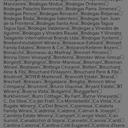
Manzanos
Bodegas Nodus
Bodegas Ontanon
Bodegas Palacios Remondo
Bodegas Parra Jimenez
Bodegas Ponce
Bodegas Renacer
Bodegas Riojanas
Bodegas Roda
Bodegas Salentein
Bodegas San Juan
de la Frontera
Bodegas Santa Ana
Bodegas Tagua
Tagua Spa
Bodegas Valdelana
Bodegas y Vinedos de
Aguirre
Bodegas y Vinedos Rauda
Bodegas Y Vinedos
Talagante International Brands Ltda
Bodegas Yuntero
Boekenhoutskloof Winery
Boisseaux-Estivant
Boisset
Family Estates
Bolero & Co
Bolzano/Kellerei Bozen
Bonacchi
Bonneau du Martray
Bonnet-Ponson
Bonny Doon Vineyard
Bonterra
Booster Wine Group
Borgeot
Borgogno
Borie-Manoux
Bosman
Bosman
Wines
Bostavan
Bottega Cinzano
Botter
Bouchard
Aine & Fils
Bouchard Finlayson
Bouchard Pere & Fils
Boutinot
BOYER-Martenot
Brancott Estate
Brand
Brechet
Bressan
Brigaldara
Broglia
Bronco Wine
Company
Brumont
Bruno Giacosa
Bryant Estate
BT
Winery
Buena Vista
Bulgarini
Burggarten
Burkheimer
Burn Cottage
By Farr
Byrne Vineyards
C. Da Silva
Ca dei Frati
Ca Montebello
Ca Viola
Ca'
Rugate Winery
Ca'Del Bosco
Caiarossa
Calabria
Family Wines
Caldirola
Caldora
Calmel & Joseph
Cambria Estate Winery
Campari
Campo Viejo
Can
Sumoi
Canalicchio di Sopra
Canneto
Cannis
Canti
Cantina Carema
Cantina Colli Euganei
Cantina d'Isera