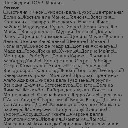
Швейцария
ЮАР
Япония
Регион
Кастилия и Леон
Рибера-дель-Дуэро
Центральная
Долина
Кастилия ла Манча
Галисия
Валенсия
Каталония
Наварра
Аконкагуа
Арагон
Риас
Байшас
Андалусия
Руэда
Херес
Кариньена
Ла-
Манча
Вальдепеньяс
Мурсия
Бьерсо
Долина
Рапель
Долина Лонкомилья
Долина Мауле
Долина
Лейда
Долина Касабланка
Пенедес
Йекла
Кольчагуа
Винос де Мадрид
Долина Аконкагуа
Мадрид
Торо
Тоскана
Хумилья
Долина Майпо
Ментрида
Рибейро
Долина Курико
Пьемонт
Барбера д'Альба
Костерс дель Сегре
Рибейра
Сакра
Сомонтано
Утьель-Рекена
Альманса
Вальдеоррас
Калатаюд
Риоха
Болгери
Эмпорда
Канарские острова
Монтсант
Приорат
Трентино-
Альто Адидже
Рибера дель Гуадиана
Фриули-
Венеция-Джулия
Эстремадура
Венето
Долина
Лимари
Кокимбо
Рибера дель Хукар
Россо ди
Монтальчино
Страна Басков
Терра Альта
Трентино
Альто Адидже
Бардолино
Винью Верде
Долина
Сан Антонио
Дору
Карминьяно
Коллио
Конка де
Барбера
Монтеррей
Порту и Дору
Сицилия
Умбрия
Абруццо
Аликанте
Амароне делла
Вальполичелла
Ирпиния
Кампания
Ланге
Мансанилья
Моника ди Сардиния
Монтепульчано