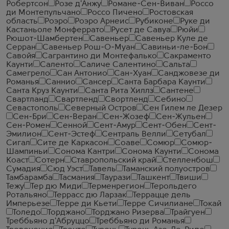
Робертсон
Розе д'Анжу
Романе-Сен-Виван
Россо
ди Монтепульчано
Россо Пичено
Ростовская
область
Роэро
Роэро Арнеис
Рубиконе
Руке ди
Кастаньоле Монферрато
Русет де Савуа
Рюйи
Рюшот-Шамбертен
Савеньер
Савеньер Куле де
Серран
Савеньер Рош-О-Муан
Савиньи-ле-Бон
Савойя
Сагрантино ди Монтефалько
Сакраменто
Каунти
Саленто
Саличе Салентино
Сальта
Самегрело
Сан Антонио
Сан-Хуан
Санджовезе ди
Романья
Саннио
Сансер
Санта Барбара Каунти
Санта Круз Каунти
Санта Рита Хиллз
Сантене
Свартланд
Свартленд
Свортленд
Себино
Севастополь
Северный Остров
Сен Гилем ле Дезер
Сен-Бри
Сен-Веран
Сен-Жозеф
Сен-Жульен
Сен-Ромен
Сенной
Сент-Амур
Сент-Обен
Сент-
Эмилион
Сент-Эстеф
Сентраль Велли
Сетубал
Сигал
Сите де Каркасон
Соаве
Сомюр
Сомюр-
Шампиньи
Сонома Кантри
Сонома Каунти
Сонома
Коаст
Сотерн
Ставропольский край
Стелленбош
Сумадия
Сюд Уэст
Тавель
Таманский полуостров
Тамбарамба
Тасмания
Таурази
Ташкент
Твиши
Тежу
Тер дю Миди
Терменрегион
Терольдего
Ротальяно
Террасс дю Ларзак
Террацце дель
Имперьезе
Терре ди Кьети
Терре Сичилиане
Токай
Толедо
Торджано
Торджано Ризерва
Трайгуен
Треббьяно д'Абруццо
Треббьяно ди Романья