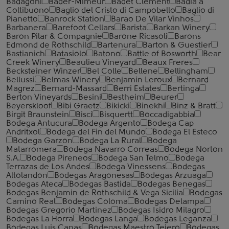
Badagoni
Bader-Mimeur
Badet Clement
Badia a
Coltibuono
Baglio del Cristo di Campobello
Baglio di
Pianetto
Banrock Station
Barao De Vilar Vinhos
Barbanera
Barefoot Cellars
Barista
Barkan Winery
Baron Pilar & Compagnie
Barone Ricasoli
Barons
Edmond de Rothschild
Bartenura
Barton & Guestier
Bastianich
Batasiolo
Batono
Battle of Bosworth
Bear
Creek Winery
Beaulieu Vineyard
Beaux Freres
Becksteiner Winzer
Bel Colle
Bellene
Bellingham
Bellussi
Belmas Winery
Benjamin Leroux
Bernard
Magrez
Bernard-Massard
Berri Estates
Bertinga
Berton Vineyards
Besini
Bestheim
Beurer
Beyerskloof
Bibi Graetz
Bikicki
Binekhi
Binz & Bratt
Birgit Braunstein
Bisci
Bisquertt
Boccadigabbia
Bodega Antucura
Bodega Argento
Bodega Cap
Andritxol
Bodega del Fin del Mundo
Bodega El Esteco
Bodega Garzon
Bodega La Rural
Bodega
Matarromera
Bodega Navarro Correas
Bodega Norton
S.A.
Bodega Pireneos
Bodega San Telmo
Bodega
Terrazas de Los Andes
Bodega Vinessens
Bodegas
Altolandon
Bodegas Aragonesas
Bodegas Arzuaga
Bodegas Ateca
Bodegas Bastida
Bodegas Benegas
Bodegas Benjamin de Rothschild & Vega Sicilia
Bodegas
Camino Real
Bodegas Coloma
Bodegas Delampa
Bodegas Gregorio Martinez
Bodegas Isidro Milagro
Bodegas La Horra
Bodegas Langa
Bodegas Leganza
Bodegas Luis Canas
Bodegas Maestro Tejero
Bodegas