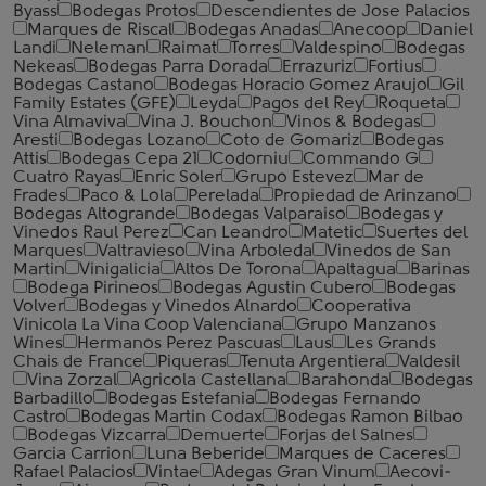
Byass
Bodegas Protos
Descendientes de Jose Palacios
Marques de Riscal
Bodegas Anadas
Anecoop
Daniel
Landi
Neleman
Raimat
Torres
Valdespino
Bodegas
Nekeas
Bodegas Parra Dorada
Errazuriz
Fortius
Bodegas Castano
Bodegas Horacio Gomez Araujo
Gil
Family Estates (GFE)
Leyda
Pagos del Rey
Roqueta
Vina Almaviva
Vina J. Bouchon
Vinos & Bodegas
Aresti
Bodegas Lozano
Coto de Gomariz
Bodegas
Attis
Bodegas Cepa 21
Codorniu
Commando G
Cuatro Rayas
Enric Soler
Grupo Estevez
Mar de
Frades
Paco & Lola
Perelada
Propiedad de Arinzano
Bodegas Altogrande
Bodegas Valparaiso
Bodegas y
Vinedos Raul Perez
Can Leandro
Matetic
Suertes del
Marques
Valtravieso
Vina Arboleda
Vinedos de San
Martin
Vinigalicia
Altos De Torona
Apaltagua
Barinas
Bodega Pirineos
Bodegas Agustin Cubero
Bodegas
Volver
Bodegas y Vinedos Alnardo
Cooperativa
Vinicola La Vina Coop Valenciana
Grupo Manzanos
Wines
Hermanos Perez Pascuas
Laus
Les Grands
Chais de France
Piqueras
Tenuta Argentiera
Valdesil
Vina Zorzal
Agricola Castellana
Barahonda
Bodegas
Barbadillo
Bodegas Estefania
Bodegas Fernando
Castro
Bodegas Martin Codax
Bodegas Ramon Bilbao
Bodegas Vizcarra
Demuerte
Forjas del Salnes
Garcia Carrion
Luna Beberide
Marques de Caceres
Rafael Palacios
Vintae
Adegas Gran Vinum
Aecovi-