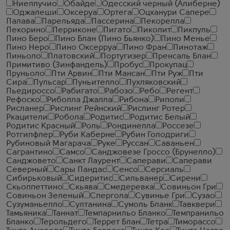
Ниеллучио
Обайде
Одесский черный (Алиберне)
Оджалеши
Оксеруа
Ортега
Оцханури Сапере
Палава
Парельяда
Пассерина
Пекорелла
Пекорино
Перриконе
Пигато
Пиколит
Пикпуль
Пино Беро
Пино Блан (Пино Бьянко)
Пино Менье
Пино Неро
Пино Оксерруа
Пино Фран
Пинотаж
Пиньоло
Платовский
Португизер
Пренсаль Блан
Примитиво (Зинфандель)
Пробус
Прокупац
Пруньоло
Пти Арвин
Пти Мансан
Пти Руж
Пти
Сира
Пульсар
Пуньителло
Пухляковский
Пьедироссо
Рабигато
Рабозо
Ребо
Регент
Рефоско
Риболла Джалла
Рибона
Риполи
Рисланер
Рислинг Рейнский
Рислинг Ротер
Ркацители
Робола
Родитис
Родитис Белый
Родитис Красный
Роль
Рондинелла
Россезе
Ротгипфлер
Руби Каберне
Рубин Голодриги
Рубиновый Магарача
Руке
Руссан
Саваньен
Сагрантино
Самсо
Санджовезе Гроссо (Брунелло)
Санджовето
Санкт Лаурент
Саперави
Саперави
Северный
Сары Пандас
Сенсо
Серсиаль
Сибирьковый
Сидеритис
Сильванер
Сирени
Скьоппеттино
Скьява
Смедеревка
Совиньон Гри
Совиньон Зеленый
Спергола
Сувинье Гри
Сузао
Сузуманьелло
Султанина
Сумоль Бланк
Тавквери
Тамьяника
Таннат
Темпарнильо Бланко
Темпранильо
Бланко
Терольдего
Террет Блан
Тетра
Тиморассо