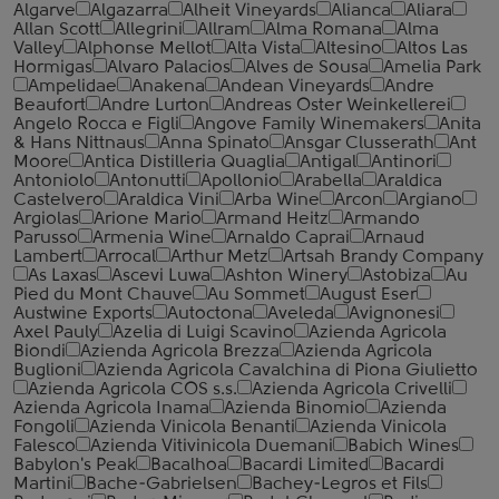
Algarve
Algazarra
Alheit Vineyards
Alianca
Aliara
Allan Scott
Allegrini
Allram
Alma Romana
Alma
Valley
Alphonse Mellot
Alta Vista
Altesino
Altos Las
Hormigas
Alvaro Palacios
Alves de Sousa
Amelia Park
Ampelidae
Anakena
Andean Vineyards
Andre
Beaufort
Andre Lurton
Andreas Oster Weinkellerei
Angelo Rocca е Figli
Angove Family Winemakers
Anita
& Hans Nittnaus
Anna Spinato
Ansgar Clusserath
Ant
Moore
Antica Distilleria Quaglia
Antigal
Antinori
Antoniolo
Antonutti
Apollonio
Arabella
Araldica
Castelvero
Araldica Vini
Arba Wine
Arcon
Argiano
Argiolas
Arione Mario
Armand Heitz
Armando
Parusso
Armenia Wine
Arnaldo Caprai
Arnaud
Lambert
Arrocal
Arthur Metz
Artsah Brandy Company
As Laxas
Ascevi Luwa
Ashton Winery
Astobiza
Au
Pied du Mont Chauve
Au Sommet
August Eser
Austwine Exports
Autoctona
Aveleda
Avignonesi
Axel Pauly
Azelia di Luigi Scavino
Azienda Agricola
Biondi
Azienda Agricola Brezza
Azienda Agricola
Buglioni
Azienda Agricola Cavalchina di Piona Giulietto
Azienda Agricola COS s.s.
Azienda Agricola Crivelli
Azienda Agricola Inama
Azienda Binomio
Azienda
Fongoli
Azienda Vinicola Benanti
Azienda Vinicola
Falesco
Azienda Vitivinicola Duemani
Babich Wines
Babylon's Peak
Bacalhoa
Bacardi Limited
Bacardi
Martini
Bache-Gabrielsen
Bachey-Legros et Fils