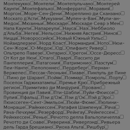
Монтекукко
Монтели
Монтепульчано
Монтерей
Каунти
Монтефалько
Монферрато
Моравия
Моргон
Море-Сен-Дени
Мореллино ди Сканзано
Москато д'Асти
Мукузани
Мулен-а-Ван
Мули-ан-
Медок
Мюзиньи
Мюскаде
Мюскаде Севр э Мен
Напа Каунти
Напареули
Науса
Наэ
Неббиоло
д'Альба
Негев
Нельсон
Нижняя Австрия
Нинся
Ницца
Новороссийск
Новый Южный Уэльс
Нойзидлерзее
Норд Коаст
Нормандия
Ното
Нюи-
Сен-Жорж
О-Медок
Од
Олифантс Ривер
Ольтрепо Павезе
Онтарио
Орегон
Оссе-Дюресс
От Кот де Нюи
Отаго
Паарл
Пассито ди
Пантеллерия
Патагония
Патримонио
Паэстум
Пеи-Нанте
Пелопоннес
Пердеберг
Пернан-
Вержелес
Пессак-Леоньян
Пиаве
Пикпуль де Пине
Пино де Шарант
Пойяк
Поммар
Помроль
Порту
Поселок Гаджихатамлы
Премье Крю
Прибрежный
регион
Примитиво ди Мандурия
Прованс
Провинция ди Павия
Пти-Шабли
Пуйи-Фюиссе
Пулия
Пфальц
Пэи д'Ож
Пэи д'Ок
Пэй д'Эро
Пюиссеген-Сент-Эмильон
Пюйи-Фюме
Пюлини-
Монраше
Райнхессен
Ратафия Шампенуа
Рача
Рача-Лечхуми
Резерфорд
Рейнгау
Рейнгессен
Рейнхессен
Ренье
Речотто делла Вальполичелла
Речотто ди Соаве
Риверина
Риверлэнд
Ривьера
дель Гарда Брешиано
Риоха Альта
Ришбур