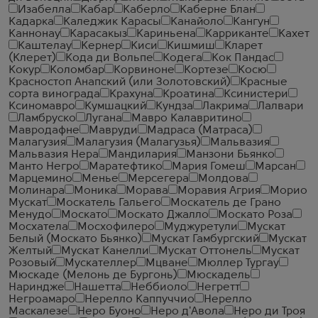
Изабелла
Кабар
Каберло
Каберне Блан
Кадарка
Каледжик Карасы
Канайоло
Кангун
Каннонау
Карасакыз
Кариньена
Карриканте
Кахет
Каштелау
Кернер
Киси
Кишмиш
Кларет
(Клерет)
Кода ди Вольпе
Кодега
Кок Пандас
Кокур
Коломбар
Корвиноне
Кортезе
Косю
Красностоп Анапский (или Золотовский)
Красные
сорта винограда
Крахуна
Кроатина
Ксинистери
Ксиномавро
Кумшацкий
Кундза
Лакрима
Лалвари
Ламбруско
Лугана
Мавро Калавритино
Мавродафне
Мавруди
Мадраса (Матраса)
Малагузия
Малагузия (Малагузья)
Мальвазия
Мальвазия Нера
Мандилария
Манзони Бьянко
Манто Негро
Маратефтико
Мария Гомеш
Марсан
Марцемино
Менье
Мерсегера
Молдова
Молинара
Моника
Морава
Моравия Агрия
Морио
Мускат
Москатель Гальего
Москатель де Грано
Менудо
Москато
Москато Джалло
Москато Роза
Мосхатела
Мосхофилеро
Муджуретули
Мускат
Белый (Москато Бьянко)
Мускат Гамбургский
Мускат
Желтый
Мускат Канелли
Мускат Оттонель
Мускат
Розовый
Мускателлер
Мцване
Мюллер Тургау
Мюскаде (Мелонь де Бургонь)
Мюскадель
Нариндже
Нашетта
Неббиоло
Негретт
Негроамаро
Нерелло Каппуччио
Нерелло
Маскалезе
Неро Буоно
Неро д'Авола
Неро ди Троя