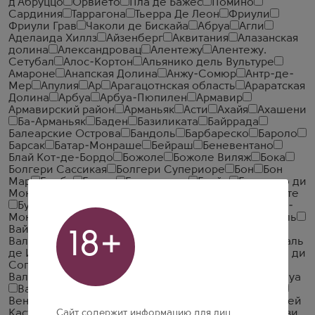
д'Абруццо
Орвието
Пла де Бажес
Помино
Сардиния
Таррагона
Тьерра Де Леон
Фриули
Фриули Грав
Чаколи де Бискайа
Абруа
Агли
Аделаида Хиллз
Айзенберг
Аквитания
Алазанская
долина
Александровац
Алентежу
Алентежу.
Сетубал
Алос-Кортон
Альянико дель Вультуре
Амароне
Анапская Долина
Анжу-Сомюр
Антр-де-
Мер
Апулия
Ар
Арагацотнская область
Араратская
Долина
Арбуа
Арбуа-Пюпилен
Армавир
Армавирский район
Арманьяк
Асти
Ахайя
Ахашени
Ба-Арманьяк
Баден
Базиликата
Байррада
Балеарские Острова
Бандоль
Барбареско
Бароло
Барсак
Батар-Монраше
Бейраш
Беневентано
Блай Кот-де-Бордо
Божоле
Божоле Виляж
Бока
Болгери Сассикая
Болгери Супериоре
Бон
Бон
Мар
Борба
Бордо
Браматерра
Бруйи
Брунелло ди
Монтальчино
Бургей
Бургенланд
Бургонь Алиготе
Бургонь Пас-Ту-Грен
Бургундия
Бьенвеню Батар-
Монраше
Бьянко ди Кустоза
Ваграм
Вайнфиртель
Вайоц Дзор
Вайрарапа
Вакейрас
Валлагарина
18+
Валле д'Аоста
Валле де Тулум
Валул луй Траян
Валь
де Итата
Валь де Луар
Вальдадидже
Вальдарно ди
Сопра
Вальес де Садасия
Вальполичелла
Вальполичелла Рипассо
Вальтеллина
Ван де Савуа
Вахау
Вашингтон
Везувио
Веллингтон
Вена
Венеция
Венеция Джулия
Венсобр
Вердиккио дей
Сайт содержит информацию для лиц
Кастелли ди Йези
Вердиккьо дей Кастелли ди Йези