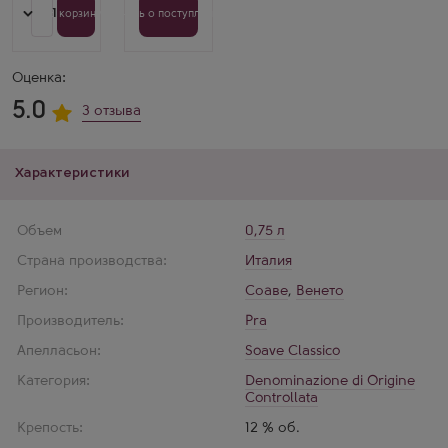
1
В корзину
Узнать о поступлении
Оценка:
5.0
3 отзыва
Характеристики
Объем
0,75 л
Страна производства:
Италия
Регион:
Соаве
,
Венето
Производитель:
Pra
Апелласьон:
Soave Classico
Категория:
Denominazione di Origine
Controllata
Крепость:
12 % об.