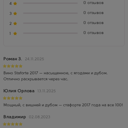
0 отзывов
4
правила производства вин Соаве категории DOCG, в
качестве альтернативы старой системе. Хотя винодельня Пра
0 отзывов
3
существует достаточно давно, до 1983 года вина Пра были
известны только в регионе. В 1983 году на рынок вышел
0 отзывов
2
первый бренд хозяйства – Соаве Классико, который сразу
0 отзывов
1
завоевал популярность. Братья Пра – дипломированные
энологи, прошедшие обучение в Школе Вин в Конельяно –
прикладывают много усилий для развития хозяйства:
расширяют территории, модернизируют процесс
выращивания винограда и производства вина, применяют
Роман З.
24.11.2025
экологические фитосанитарные меры по уходу за лозами.
Вино Staforte 2017 — насыщенное, с ягодами и дубом.
Отлично раскрывается через час.
Юлия Орлова
13.11.2025
Мощный, с вишней и дубом — стафорте 2017 года на все 100!
Владимир
02.08.2023