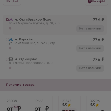
По цене
На карте
м. Октябрьское Поле
776
₽
пр-кт Маршала Жукова, д. 78, к. 3
Нет в наличии
м. Курская
776
₽
ул. Земляной Вал, д. 24/30, стр. 1
Нет в наличии
м. Одинцово
776
₽
б-р Любы Новосёловой, д. 13
Нет в наличии
Похожие товары
Артикул
23038
Артикул
19553
Артикул
21643
Артикул
32796
Белое
Белое
5.0
5.0
от
JS 89
от
Сухое
Сухое
Белое
Белое