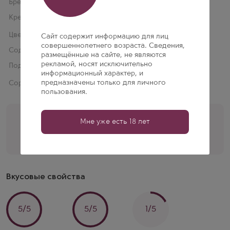
Бренд:
Tekena
Крепость:
13 % об.
Цвет:
Белое
Сайт содержит информацию для лиц
совершеннолетнего возраста. Сведения,
Содержание сахара:
Сухое
размещённые на сайте, не являются
рекламой, носят исключительно
Подарочная упаковка:
Нет
информационный характер, и
предназначены только для личного
Сорт винограда:
Совиньон Блан 100%
пользования.
Помощь кависта
Мне уже есть 18 лет
+7 (495) 197-77-56
Перезвоните мне
Вкусовые свойства
5/5
5/5
1/5