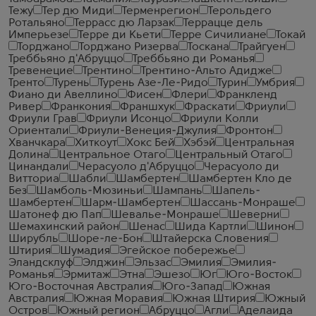
Тежу
Тер дю Миди
Терменрегион
Терольдего
Ротальяно
Террасс дю Ларзак
Террацце дель
Имперьезе
Терре ди Кьети
Терре Сичилиане
Токай
Торджано
Торджано Ризерва
Тоскана
Трайгуен
Треббьяно д'Абруццо
Треббьяно ди Романья
Тревенецие
Трентино
Трентино-Альто Адидже
Тренто
Турень
Турень Азе-Ле-Ридо
Турин
Умбрия
Фиано ди Авеллино
Фисен
Флери
Франкленд
Ривер
Франкония
Франшхук
Фраскати
Фриули
Фриули Грав
Фриули Исонцо
Фриули Колли
Ориентали
Фриули-Венеция-Джулия
Фронтон
Хванчкара
Хиткоут
Хокс Бей
Хэбэй
Центральная
Долина
Центральное Отаго
Центральный Отаго
Цинандали
Черасуоло д'Абруццо
Черасуоло ди
Витториа
Шабли
Шамбертен
Шамбертен Кло де
Без
Шамболь-Мюзиньи
Шампань
Шапель-
Шамбертен
Шарм-Шамбертен
Шассань-Монраше
Шатонеф дю Пап
Шевалье-Монраше
Шеверни
Шемахинский район
Шенас
Шида Картли
Шинон
Ширубль
Шоре-ле-Бон
Штайерска Словения
Штирия
Шумадия
Эгейское побережье
Эландсклуф
Элджин
Эльзас
Эмилия
Эмилия-
Романья
Эрмитаж
Этна
Эшезо
Юг
Юго-Восток
Юго-Восточная Австралия
Юго-Запад
Южная
Австралия
Южная Моравия
Южная Штирия
Южный
Остров
Южный регион
Абруццо
Агли
Аделаида