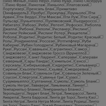
Пино Менье
Пино Неро
Пино Нуар
Пино Оксерруа
Пино Фран
Пинотаж
Пиньоло
Платовский
Португизер
Пренсаль Блан
Примитиво
(Зинфандель)
Пробус
Прокупац
Пруньоло
Пти
Арвин
Пти Вердо
Пти Мансан
Пти Руж
Пти Сира
Пульсар
Пуньителло
Пухляковский
Пьедироссо
Рабигато
Рабозо
Ребо
Регент
Рефоско
Риболла
Джалла
Рибона
Риполи
Рисланер
Рислинг
Рислинг Рейнский
Рислинг Ротер
Ркацители
Робола
Родитис
Родитис Белый
Родитис Красный
Роль
Рондинелла
Россезе
Ротгипфлер
Руби
Каберне
Рубин Голодриги
Рубиновый Магарача
Руке
Руссан
Саваньен
Сагрантино
Самсо
Санджовезе
Санджовезе Гроссо (Брунелло)
Санджовето
Санкт Лаурент
Саперави
Саперави
Северный
Сары Пандас
Семильон
Сенсо
Серсиаль
Сибирьковый
Сидеритис
Сильванер
Сирени
Скьоппеттино
Скьява
Смедеревка
Совиньон Блан
Совиньон Гри
Совиньон Зеленый
Соусон
Спергола
Сувинье Гри
Сузао
Сузуманьелло
Султанина
Сумоль
Сумоль Бланк
Сумоль Негре
Тавквери
Тамьяника
Таннат
Темпарнильо Бланко
Темпранильо Бланко
Терольдего
Террет Блан
Тетра
Тиморассо
Тинта
Амарела
Тинта Баррока
Тинта де Торо
Тинта Као
Тинта Негра
Тинта Негра Моле
Тинта Рориш
Тинто
де Торо
Тинто Паис
Токай Фриулано
Торронтес