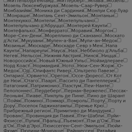
Миттельбургенланд
Миттерберг
Млава
Мозель
Мозель Люксембуржуаз
Мозель-Саар-Рувер
Монбазийяк
Моника ди Сардиния
Монлуи Сюр Луар
Монраше
Монтань Сент-Эмильон
Монтаньи
Монтекукко
Монтели
Монтепульчано
Монтепульчано д'Абруццо
Монтерей Каунти
Монтефалько
Монферрато
Моравия
Моргон
Море-Сен-Дени
Мореллино ди Сканзано
Москато
д'Асти
Мукузани
Мулен-а-Ван
Мули-ан-Медок
Мюзиньи
Мюскаде
Мюскаде Севр э Мен
Напа
Каунти
Напареули
Науса
Наэ
Неббиоло д'Альба
Негев
Нельсон
Нижняя Австрия
Нинся
Ницца
Новороссийск
Новый Южный Уэльс
Нойзидлерзее
Норд Коаст
Нормандия
Ното
Нюи-Сен-Жорж
О-
Медок
Од
Олифантс Ривер
Ольтрепо Павезе
Онтарио
Орвието
Орегон
Оссе-Дюресс
От Кот
де Нюи
Отаго
Паарл
Пассито ди Пантеллерия
Патагония
Патримонио
Паэстум
Пеи-Нанте
Пелопоннес
Пердеберг
Пернан-Вержелес
Пессак-
Леоньян
Пиаве
Пикпуль де Пине
Пино де Шарант
Пойяк
Помино
Поммар
Помроль
Порту
Порту и
Дору
Поселок Гаджихатамлы
Премье Крю
Прибрежный регион
Примитиво ди Мандурия
Прованс
Провинция ди Павия
Пти-Шабли
Пуйи-
Фюиссе
Пулия
Пфальц
Пьемонт
Пэи д'Ож
Пэи
д'Ок
Пэй д'Эро
Пюиссеген-Сент-Эмильон
Пюйи-
Фюме
Пюлини-Монраше
Райнхессен
Ратафия