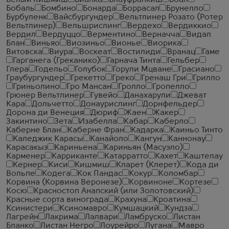
Белый Кишмиш
Бианка
Блауфранкиш
Боал
Бобаль
Бомбино
Бонарда
Боррасал
Брунелло
Бурбуленк
Вайсбургундер
Вельтлинер Розато (Ротер
Вельтлинер)
Вельшрислинг
Вердехо
Вердиккио
Вердил
Вердуццо
Верментино
Верначча
Видал
Блан
Виньяо
Виозиньо
Вионье
Виорика
Витовска
Виура
Воскеат
Востилиди
Вранац
Гаме
Гарганега (Греканико)
Гарнача Тинта
Гельбер
Глера
Годельо
Голубок
Горули Мцване
Грасиано
Граубургундер
Грекетто
Греко
Гренаш Гри
Грилло
Гриньолино
Гро Мансан
Гролло
Гропелло
Грюнер Вельтлинер
Гувейо
Данахарули
Джеват
Кара
Дольчетто
Донаурислинг
Дорнфельдер
Дорона ди Венеция
Дюриф
Жаен
Жакер
Закинтино
Зета
Изабелла
Кабар
Каберло
Каберне Блан
Каберне Фран
Кадарка
Каиньо Тинто
Каледжик Карасы
Канайоло
Кангун
Каннонау
Карасакыз
Кариньена
Кариньян (Масуэло)
Карменер
Карриканте
Катарратто
Кахет
Каштелау
Кернер
Киси
Кишмиш
Кларет (Клерет)
Кода ди
Вольпе
Кодега
Кок Пандас
Кокур
Коломбар
Корвина (Корвина Веронезе)
Корвиноне
Кортезе
Косю
Красностоп Анапский (или Золотовский)
Красные сорта винограда
Крахуна
Кроатина
Ксинистери
Ксиномавро
Кумшацкий
Кундза
Лагрейн
Лакрима
Лалвари
Ламбруско
Листан
Бланко
Листан Негро
Лоурейро
Лугана
Мавро