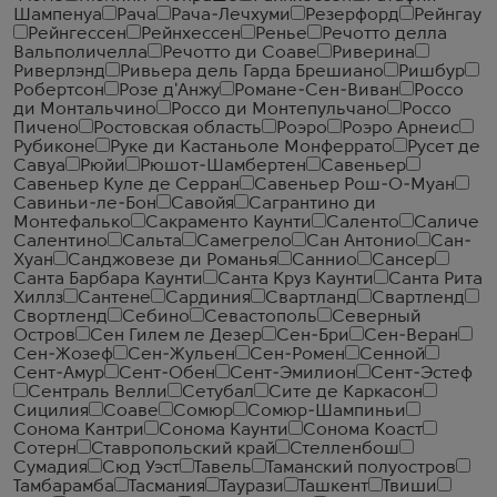
Шампенуа
Рача
Рача-Лечхуми
Резерфорд
Рейнгау
Рейнгессен
Рейнхессен
Ренье
Речотто делла
Вальполичелла
Речотто ди Соаве
Риверина
Риверлэнд
Ривьера дель Гарда Брешиано
Ришбур
Робертсон
Розе д'Анжу
Романе-Сен-Виван
Россо
ди Монтальчино
Россо ди Монтепульчано
Россо
Пичено
Ростовская область
Роэро
Роэро Арнеис
Рубиконе
Руке ди Кастаньоле Монферрато
Русет де
Савуа
Рюйи
Рюшот-Шамбертен
Савеньер
Савеньер Куле де Серран
Савеньер Рош-О-Муан
Савиньи-ле-Бон
Савойя
Сагрантино ди
Монтефалько
Сакраменто Каунти
Саленто
Саличе
Салентино
Сальта
Самегрело
Сан Антонио
Сан-
Хуан
Санджовезе ди Романья
Саннио
Сансер
Санта Барбара Каунти
Санта Круз Каунти
Санта Рита
Хиллз
Сантене
Сардиния
Свартланд
Свартленд
Свортленд
Себино
Севастополь
Северный
Остров
Сен Гилем ле Дезер
Сен-Бри
Сен-Веран
Сен-Жозеф
Сен-Жульен
Сен-Ромен
Сенной
Сент-Амур
Сент-Обен
Сент-Эмилион
Сент-Эстеф
Сентраль Велли
Сетубал
Сите де Каркасон
Сицилия
Соаве
Сомюр
Сомюр-Шампиньи
Сонома Кантри
Сонома Каунти
Сонома Коаст
Сотерн
Ставропольский край
Стелленбош
Сумадия
Сюд Уэст
Тавель
Таманский полуостров
Тамбарамба
Тасмания
Таурази
Ташкент
Твиши