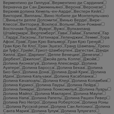
Верментино ди Галлура
Верментино ди Сардиния
Верначча ди Сан Джиминьяно
Верона
Веронезе
Верхняя долина Хемель-ен-Аарде
Вестерн Кейп
Виктория
Виллань
Вино Нобиле ди Монтепульчано
Виньети делле Доломити
Винью Верде
Вире-
Клессе
Витториа
Воклюз
Вольне
Вон-Романе
Восточная Луара
Вувре
Вужо
Вулканланд
Штайермарк
Вюртемберг
Гави
Гайак
Галилея
Гар
Гарда
Гасконь
Гаттинара
Геленджик
Гемме
Гора
Афон
Грав
Гран Крю Вальмюр
Гран Крю Гренуй
Гран Крю Ле Кло
Гран Эшезо
Гранд Шампань
Греко
ди Туфо
Грийе
Гриот-Шамбертен
Дагестан
Данди
Хиллз
Дао
Дарлинг
Делле Венецие
Денезли
Дербент
Джилонг
Джойа дель Колле
Джойя
Долина Аконкагуа
Долина Александр
Долина
Ауатере
Долина Баросса
Долина Бекаа
Долина
Био-Био
Долина Дона
Долина Драй Крик
Долина
Иден
Долина Кальчаки
Долина Касабланка
Долина Качапоаль
Долина Клер
Долина Коламбия
Долина Курико
Долина Лауры
Долина Лейда
Долина Лимари
Долина Лонкомилья
Долина Луары
Долина Майпо
Долина Макларен
Долина Мауле
Долина Напа
Долина Рапель
Долина Рашен Ривер
Долина Рио Негро
Долина Робертсон
Долина Роны
Долина Русской реки
Долина Сан Антонио
Долина
Санта Мария
Долина Тулум
Долина Тупунгато