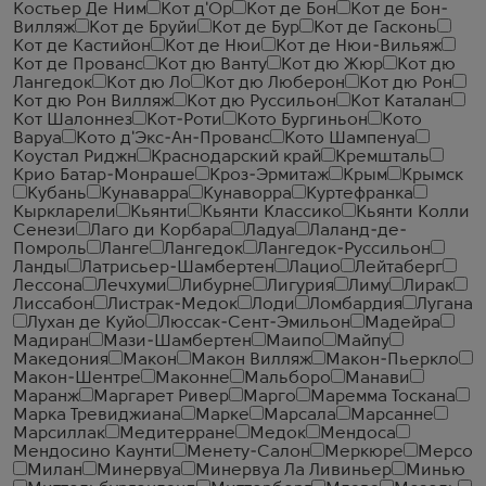
Костьер Де Ним
Кот д'Ор
Кот де Бон
Кот де Бон-
Вилляж
Кот де Бруйи
Кот де Бур
Кот де Гасконь
Кот де Кастийон
Кот де Нюи
Кот де Нюи-Вильяж
Кот де Прованс
Кот дю Ванту
Кот дю Жюр
Кот дю
Лангедок
Кот дю Ло
Кот дю Люберон
Кот дю Рон
Кот дю Рон Вилляж
Кот дю Руссильон
Кот Каталан
Кот Шалоннез
Кот-Роти
Кото Бургиньон
Кото
Варуа
Кото д'Экс-Ан-Прованс
Кото Шампенуа
Коустал Риджн
Краснодарский край
Кремшталь
Крио Батар-Монраше
Кроз-Эрмитаж
Крым
Крымск
Кубань
Кунаварра
Кунаворра
Куртефранка
Кыркларели
Кьянти
Кьянти Классико
Кьянти Колли
Сенези
Лаго ди Корбара
Ладуа
Лаланд-де-
Помроль
Ланге
Лангедок
Лангедок-Руссильон
Ланды
Латрисьер-Шамбертен
Лацио
Лейтаберг
Лессона
Лечхуми
Либурне
Лигурия
Лиму
Лирак
Лиссабон
Листрак-Медок
Лоди
Ломбардия
Лугана
Лухан де Куйо
Люссак-Сент-Эмильон
Мадейра
Мадиран
Мази-Шамбертен
Маипо
Майпу
Македония
Макон
Макон Вилляж
Макон-Пьеркло
Макон-Шентре
Маконне
Мальборо
Манави
Маранж
Маргарет Ривер
Марго
Маремма Тоскана
Марка Тревиджиана
Марке
Марсала
Марсанне
Марсиллак
Медитерране
Медок
Мендоса
Мендосино Каунти
Менету-Салон
Меркюре
Мерсо
Милан
Минервуа
Минервуа Ла Ливиньер
Минью