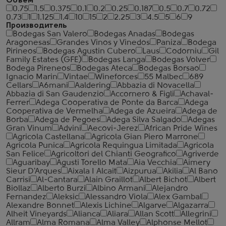
Объем
0.75
1.5
0.375
0.1
0.2
0.25
0.187
0.5
0.7
0.72
0.73
1
1.125
1.4
10
15
2
2.25
3
4.5
5
6
9
Производитель
Bodegas San Valero
Bodegas Anadas
Bodegas
Aragonesas
Grandes Vinos y Vinedos
Paniza
Bodega
Pirineos
Bodegas Agustin Cubero
Laus
Codorniu
Gil
Family Estates (GFE)
Bodegas Langa
Bodegas Volver
Bodega Pireneos
Bodegas Ateca
Bodegas Borsao
Ignacio Marin
Vintae
Wineforces
55 Malbec
689
Cellars
A6mani
Aaldering
Abbazia di Novacella
Abbazia di San Gaudenzio
Accornero & Figli
Achaval-
Ferrer
Adega Cooperativa de Ponte da Barca
Adega
Cooperativa de Vermelha
Adega de Azueira
Adega de
Borba
Adega de Pegoes
Adega Silva Salgado
Adegas
Gran Vinum
Advini
Aecovi-Jerez
African Pride Wines
Agricola Castellana
Agricola Gian Piero Marrone
Agricola Punica
Agricola Requingua Limitada
Agricola
San Felice
Agricoltori del Chianti Geografico
Agriverde
Aguaribay
Agusti Torello Mata
Aia Vecchia
Aimery
Sieur D'Arques
Aixala I Alcait
Aizpurua
Akilia
Al Bano
Carrisi
Al-Cantara
Alain Graillot
Albert Bichot
Albert
Biollaz
Alberto Burzi
Albino Armani
Alejandro
Fernandez
Aleksic
Alessandro Viola
Alex Gambal
Alexandre Bonnet
Alexis Lichine
Algarve
Algazarra
Alheit Vineyards
Alianca
Aliara
Allan Scott
Allegrini
Allram
Alma Romana
Alma Valley
Alphonse Mellot