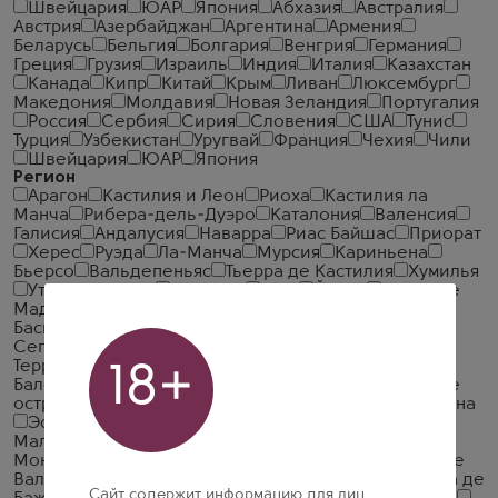
Швейцария
ЮАР
Япония
Абхазия
Австралия
Австрия
Азербайджан
Аргентина
Армения
Беларусь
Бельгия
Болгария
Венгрия
Германия
Греция
Грузия
Израиль
Индия
Италия
Казахстан
Канада
Кипр
Китай
Крым
Ливан
Люксембург
Македония
Молдавия
Новая Зеландия
Португалия
Россия
Сербия
Сирия
Словения
США
Тунис
Турция
Узбекистан
Уругвай
Франция
Чехия
Чили
Швейцария
ЮАР
Япония
Регион
Арагон
Кастилия и Леон
Риоха
Кастилия ла
Манча
Рибера-дель-Дуэро
Каталония
Валенсия
Галисия
Андалусия
Наварра
Риас Байшас
Приорат
Херес
Руэда
Ла-Манча
Мурсия
Кариньена
Бьерсо
Вальдепеньяс
Тьерра де Кастилия
Хумилья
Утьель-Рекена
Пенедес
Торо
Йекла
Винос де
Мадрид
Мадрид
Ментрида
Рибейро
Страна
Басков
Вальдеоррас
Калатаюд
Костерс дель
Сегре
Риоха Альта
Рибейра Сакра
Сомонтано
Терра Альта
Эмпорда
Альманса
Манчуела
18+
Балеарские Острова
Кампо де Борджа
Канарские
острова
Майорка
Монтсант
Рибера дель Гуадиана
Эстремадура
Вальес де Садасия
Таррагона
Малага
Рибера дель Хукар
Конка де Барбера
Монтеррей
Толедо
Абруа
Аликанте
Доминио де
Вальдепуса
Кастилья Ла Манча
Мансанилья
Пла де
Сайт содержит информацию для лиц