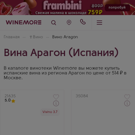
Главная
🍷
Вино
Вино Aragon
Вина Арагон (Испания)
В каталоге винотеки Winemore вы можете купить
испанские вина из региона Арагон по цене от 514 ₽ в
Москве.
Артикул
21635
Артикул
35084
5.0
Через 1-2 дня
Через 1-2 дня
Vivino 3.7
Белое Сухое Вино
Красное Сухое Вино
Каре Бланко Собре Лиас
Бодегас Арагонесас
Производитель
Крусийон Тинто
Bodegas Anadas
Производитель
Бренд
Bodegas Aragonesas
Care
Сорт винограда