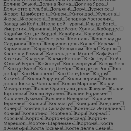
Долина Эльки
Долина Якима
Долина Ярра
Дольчетто д'Альба
Дольяни
Дору
Дуриенсе
Жевре-Шамбертен
Живри
Жигондас
Жульена
Жюра
Жюрансон
Запад
Западная Австралия
Западный Кейп
Изола дей Нураги
Иль де Боте
Имеретия
Ирпиния
Иудейские Холмы
Кабардес
Кадийяк Кот-де-Бордо
Калабрия
Калифорния
Кампания
Кампи Флегреи
Кампталь
Каннонау ди
Сардиния
Каор
Каприано дель Колле
Карема
Карминьяно
Карнерос
Карнунтум
Карс
Картли
Кастелли Романи
Кастель дель Монте
Кафайяте
Кахетия
Кварели
Квемо-Картли
Кейп Таун
Кейп
Южный Берег
Кейптаун
Киндзмараули
Кларксберг
Кло де Вужо
Кло де Ламбре
Кло де ля Рош
Кло
де Тар
Кло Наполеон
Кло Сен-Дени
Кодру
Кокимбо
Колли Апрутини
Колли Беричи
Колли
делла Тоскана Чентрале
Колли Мартани
Колли
Мачератези
Колли Ориентали дель Фриули
Колли
Тортонези
Колли Эуганеи
Коллин Роданьен
Коллине Луккези
Коллине Новарези
Коллине
Терамане
Коллио
Кольчагуа
Кондриё
Кондрие
Конеро
Контеа ди Склафани
Контесса Энтеллина
Коньяк
Копертино
Корбьер
Кори
Корнас
Корсика
Кортон
Кортон-Брессанд
Кортон-
Марешод
Кортон-Шарлемань
Кортона
Коста
д'Амальфи
Коста Тоскана
Косте делла Сезиа