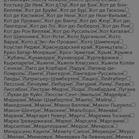
д'Амальфи
Коста Тоскана
Косте делла Сезиа
Костьер Де Ним
Кот д'Ор
Кот де Бон
Кот де Бон-
Вилляж
Кот де Бруйи
Кот де Бур
Кот де Гасконь
Кот де Кастийон
Кот де Нюи
Кот де Нюи-Вильяж
Кот де Прованс
Кот дю Ванту
Кот дю Жюр
Кот дю
Лангедок
Кот дю Ло
Кот дю Люберон
Кот дю Рон
Кот дю Рон Вилляж
Кот дю Руссильон
Кот Каталан
Кот Шалоннез
Кот-Роти
Кото Бургиньон
Кото
Варуа
Кото д'Экс-Ан-Прованс
Кото Шампенуа
Коустал Риджн
Краснодарский край
Кремшталь
Крио Батар-Монраше
Кроз-Эрмитаж
Крым
Крымск
Кубань
Кунаварра
Кунаворра
Куртефранка
Кыркларели
Кьянти
Кьянти Классико
Кьянти Колли
Сенези
Лаго ди Корбара
Ладуа
Лаланд-де-
Помроль
Ланге
Лангедок
Лангедок-Руссильон
Ланды
Латрисьер-Шамбертен
Лацио
Лейтаберг
Лессона
Лечхуми
Либурне
Лигурия
Лиму
Лирак
Лиссабон
Листрак-Медок
Лоди
Ломбардия
Лугана
Лухан де Куйо
Люссак-Сент-Эмильон
Мадейра
Мадиран
Мази-Шамбертен
Маипо
Майпу
Македония
Макон
Макон Вилляж
Макон-Пьеркло
Макон-Шентре
Маконне
Мальборо
Манави
Маранж
Маргарет Ривер
Марго
Маремма Тоскана
Марка Тревиджиана
Марке
Марсала
Марсанне
Марсиллак
Медитерране
Медок
Мендоса
Мендосино Каунти
Менету-Салон
Меркюре
Мерсо
Милан
Минервуа
Минервуа Ла Ливиньер
Минью