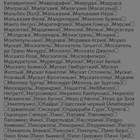
Калавритино
Мавродафне
Мавруди
Мадраса
(Матраса)
Малагузия
Малагузия (Малагузья)
Мальбек (Кот)
Мальвазия
Мальвазия Нера
Мальвазия Фина
Мандилария
Манзони Бьянко
Манто Негро
Маратефтико
Мария Гомеш
Марсан
Марселан
Марцемино
Менсия
Менье
Мерсегера
Молдова
Молинара
Монастрель
Моника
Монтепульчано
Морава
Моравия Агрия
Морио
Мускат
Москатель
Москатель Гальего
Москатель
де Грано Менудо
Москато
Москато Джалло
Москато Роза
Мосхатела
Мосхофилеро
Муджуретули
Мурведр
Мускат
Мускат Белый
(Москато Бьянко)
Мускат Гамбургский
Мускат
Желтый
Мускат Канелли
Мускат Оттонель
Мускат
Розовый
Мускат Фронтиньян
Мускателлер
Мцване
Мюллер Тургау
Мюскаде (Мелонь де Бургонь)
Мюскадель
Нариндже
Нашетта
Неббиоло
Негретт
Негроамаро
Нерелло Каппуччио
Нерелло
Маскалезе
Неро Буоно
Неро д'Авола
Неро ди Троя
Ниеллучио
Обайде
Одесский черный (Алиберне)
Оджалеши
Оксеруа
Ондарраби Сури
Ортега
Оцханури Сапере
Паис
Палава
Паломино
Паломино Фино
Парельяда
Пассерина
Педро
Хименес
Пекорелла
Пекорино
Перриконе
Пигато
Пикаполь Бланко
Пиколит
Пикпуль
Пино Беро
Пино Блан (Пино Бьянко)
Пино Гриджио (Пино Гри)