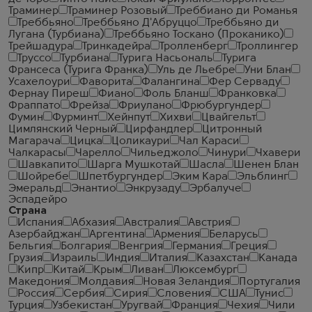
Траминер
Траминер Розовый
Треббиано ди Романья
Треббьяно
Треббьяно Д'Абруццо
Треббьяно ди
Лугана (Турбиана)
Треббьяно Тоскано (Проканико)
Трейшадура
Тринкадейра
Тролленберг
Троллингер
Труссо
Турбиана
Турига Насьональ
Турига
Франсеса (Турига Франка)
Уль де Льебре
Уни Блан
Усахелоури
Фаворита
Фалангина
Фер Серваду
Фернау Пиреш
Фиано
Фоль Бланш
Франковка
Фраппато
Фрейза
Фриулано
Фрюбургундер
Фумин
Фурминт
Хейнпут
Хихви
Цвайгельт
Цимлянский Черный
Цирфандлер
Цитронный
Магарача
Цицка
Цоликаури
Чал Караси
Чалкарасы
Чарелло
Чильеджоло
Чинури
Чхавери
Шавкапито
Шарга Мушкотай
Шасла
Шенен Блан
Шойребе
Шпетбургундер
Эким Кара
Эльблинг
Эмеральд
Энантио
Энкрузаду
Эрбалуче
Эспадейро
Страна
Испания
Абхазия
Австралия
Австрия
Азербайджан
Аргентина
Армения
Беларусь
Бельгия
Болгария
Венгрия
Германия
Греция
Грузия
Израиль
Индия
Италия
Казахстан
Канада
Кипр
Китай
Крым
Ливан
Люксембург
Македония
Молдавия
Новая Зеландия
Португалия
Россия
Сербия
Сирия
Словения
США
Тунис
Турция
Узбекистан
Уругвай
Франция
Чехия
Чили