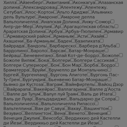
Хиллз
Айзенберг
Аквитания
Аконкагуа
Алазанская
долина
Александровац
Алентежу
Алентежу.
Сетубал
Алос-Кортон
Альто Адидже
Альянико
дель Вультуре
Амароне
Амароне делла
Вальполичелла
Анапская Долина
Анжу-Сомюр
Антр-де-Мер
Апулия
Ар
Арагацотнская область
Араратская Долина
Арбуа
Арбуа-Пюпилен
Армавир
Армавирский район
Арманьяк
Асти
Ахайя
Ахашени
Ба-Арманьяк
Баден
Базиликата
Байррада
Бандоль
Барбареско
Барбера д'Альба
Бардолино
Бароло
Барсак
Батар-Монраше
Бейраш
Беневентано
Блай Кот-де-Бордо
Божоле
Божоле Виляж
Бока
Болгери
Болгери Сассикая
Болгери Супериоре
Бон
Бон Мар
Борба
Бордо
Браматерра
Бруйи
Брунелло ди Монтальчино
Бургей
Бургенланд
Бургонь Алиготе
Бургонь Пас-
Ту-Грен
Бургундия
Бьенвеню Батар-Монраше
Бьянко ди Кустоза
Ваграм
Вайнфиртель
Вайоц Дзор
Вайрарапа
Вакейрас
Валлагарина
Валле д'Аоста
Валле де Тулум
Валул луй Траян
Валь де Итата
Валь де Луар
Вальдадидже
Вальдарно ди Сопра
Вальполичелла
Вальполичелла Рипассо
Вальтеллина
Ван де Савуа
Вахау
Вашингтон
Везувио
Веллингтон
Вена
Венето
Венеция
Венеция Джулия
Венсобр
Вердиккио дей Кастелли
ди Йези
Вердиккьо дей Кастелли ди Йези