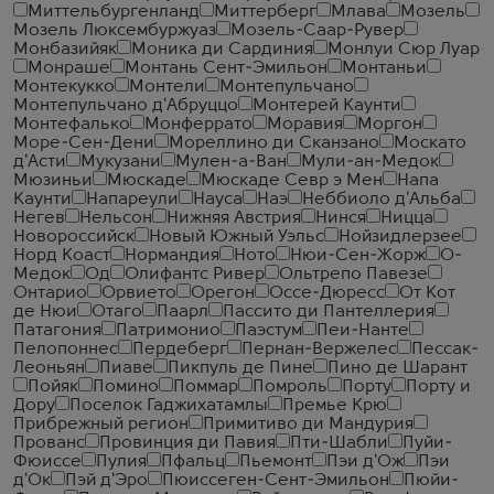
Миттельбургенланд
Миттерберг
Млава
Мозель
Мозель Люксембуржуаз
Мозель-Саар-Рувер
Монбазийяк
Моника ди Сардиния
Монлуи Сюр Луар
Монраше
Монтань Сент-Эмильон
Монтаньи
Монтекукко
Монтели
Монтепульчано
Монтепульчано д'Абруццо
Монтерей Каунти
Монтефалько
Монферрато
Моравия
Моргон
Море-Сен-Дени
Мореллино ди Сканзано
Москато
д'Асти
Мукузани
Мулен-а-Ван
Мули-ан-Медок
Мюзиньи
Мюскаде
Мюскаде Севр э Мен
Напа
Каунти
Напареули
Науса
Наэ
Неббиоло д'Альба
Негев
Нельсон
Нижняя Австрия
Нинся
Ницца
Новороссийск
Новый Южный Уэльс
Нойзидлерзее
Норд Коаст
Нормандия
Ното
Нюи-Сен-Жорж
О-
Медок
Од
Олифантс Ривер
Ольтрепо Павезе
Онтарио
Орвието
Орегон
Оссе-Дюресс
От Кот
де Нюи
Отаго
Паарл
Пассито ди Пантеллерия
Патагония
Патримонио
Паэстум
Пеи-Нанте
Пелопоннес
Пердеберг
Пернан-Вержелес
Пессак-
Леоньян
Пиаве
Пикпуль де Пине
Пино де Шарант
Пойяк
Помино
Поммар
Помроль
Порту
Порту и
Дору
Поселок Гаджихатамлы
Премье Крю
Прибрежный регион
Примитиво ди Мандурия
Прованс
Провинция ди Павия
Пти-Шабли
Пуйи-
Фюиссе
Пулия
Пфальц
Пьемонт
Пэи д'Ож
Пэи
д'Ок
Пэй д'Эро
Пюиссеген-Сент-Эмильон
Пюйи-