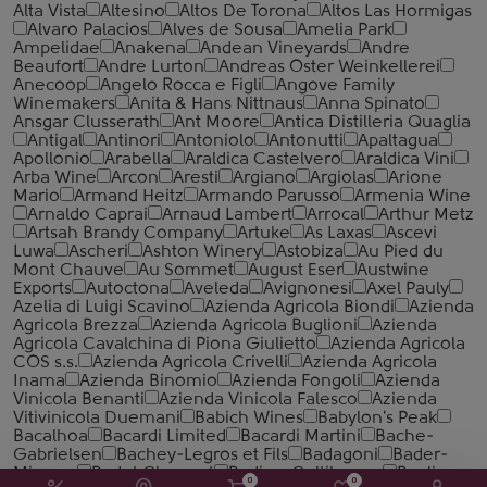
Alta Vista
Altesino
Altos De Torona
Altos Las Hormigas
Alvaro Palacios
Alves de Sousa
Amelia Park
Ampelidae
Anakena
Andean Vineyards
Andre
Beaufort
Andre Lurton
Andreas Oster Weinkellerei
Anecoop
Angelo Rocca е Figli
Angove Family
Winemakers
Anita & Hans Nittnaus
Anna Spinato
Ansgar Clusserath
Ant Moore
Antica Distilleria Quaglia
Antigal
Antinori
Antoniolo
Antonutti
Apaltagua
Apollonio
Arabella
Araldica Castelvero
Araldica Vini
Arba Wine
Arcon
Aresti
Argiano
Argiolas
Arione
Mario
Armand Heitz
Armando Parusso
Armenia Wine
Arnaldo Caprai
Arnaud Lambert
Arrocal
Arthur Metz
Artsah Brandy Company
Artuke
As Laxas
Ascevi
Luwa
Ascheri
Ashton Winery
Astobiza
Au Pied du
Mont Chauve
Au Sommet
August Eser
Austwine
Exports
Autoctona
Aveleda
Avignonesi
Axel Pauly
Azelia di Luigi Scavino
Azienda Agricola Biondi
Azienda
Agricola Brezza
Azienda Agricola Buglioni
Azienda
Agricola Cavalchina di Piona Giulietto
Azienda Agricola
COS s.s.
Azienda Agricola Crivelli
Azienda Agricola
Inama
Azienda Binomio
Azienda Fongoli
Azienda
Vinicola Benanti
Azienda Vinicola Falesco
Azienda
Vitivinicola Duemani
Babich Wines
Babylon's Peak
Bacalhoa
Bacardi Limited
Bacardi Martini
Bache-
Gabrielsen
Bachey-Legros et Fils
Badagoni
Bader-
Mimeur
Badet Clement
Badia a Coltibuono
Baglio
0
0