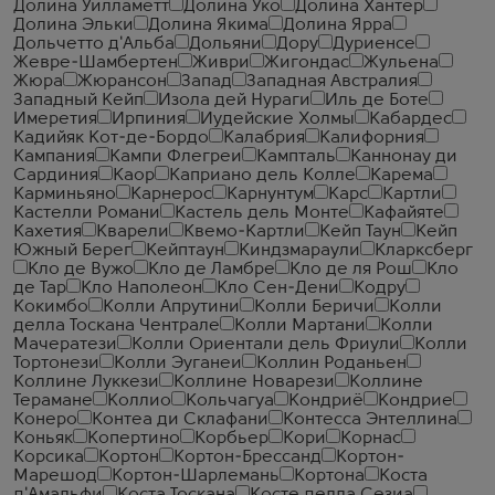
Долина Уилламетт
Долина Уко
Долина Хантер
Долина Эльки
Долина Якима
Долина Ярра
Дольчетто д'Альба
Дольяни
Дору
Дуриенсе
Жевре-Шамбертен
Живри
Жигондас
Жульена
Жюра
Жюрансон
Запад
Западная Австралия
Западный Кейп
Изола дей Нураги
Иль де Боте
Имеретия
Ирпиния
Иудейские Холмы
Кабардес
Кадийяк Кот-де-Бордо
Калабрия
Калифорния
Кампания
Кампи Флегреи
Кампталь
Каннонау ди
Сардиния
Каор
Каприано дель Колле
Карема
Карминьяно
Карнерос
Карнунтум
Карс
Картли
Кастелли Романи
Кастель дель Монте
Кафайяте
Кахетия
Кварели
Квемо-Картли
Кейп Таун
Кейп
Южный Берег
Кейптаун
Киндзмараули
Кларксберг
Кло де Вужо
Кло де Ламбре
Кло де ля Рош
Кло
де Тар
Кло Наполеон
Кло Сен-Дени
Кодру
Кокимбо
Колли Апрутини
Колли Беричи
Колли
делла Тоскана Чентрале
Колли Мартани
Колли
Мачератези
Колли Ориентали дель Фриули
Колли
Тортонези
Колли Эуганеи
Коллин Роданьен
Коллине Луккези
Коллине Новарези
Коллине
Терамане
Коллио
Кольчагуа
Кондриё
Кондрие
Конеро
Контеа ди Склафани
Контесса Энтеллина
Коньяк
Копертино
Корбьер
Кори
Корнас
Корсика
Кортон
Кортон-Брессанд
Кортон-
Марешод
Кортон-Шарлемань
Кортона
Коста