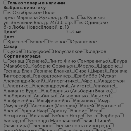
Только товары в наличии
Выбрать винотеку
м. Октябрьское Поле
пр-кт Маршала Жукова. д. 78. к. 3
м. Курская
ул. Земляной Вал. д. 24/30. стр. 1
м. Одинцово
б-р Любы Новосёловой. д. 13
Цена
Цвет
Красное
Белое
Розовое
Оранжевое
Сахар
Сухое
Полусухое
Полусладкое
Сладкое
Сорт винограда
Гренаш (Гарнача)
Тинто Фино (Темпранильо)
Виура
(Макабео)
Каберне Совиньон
Мерло
Шардоне
Гренаш Блан (Гарнача Бланка)
Сира (Шираз)
Гарнача
Тинторерра
Гевюрцтраминер
Дзибиббо (Мускат
Александрийский)
Агиоргитико
Айрен
Аладастури
Алеатико
Александроули
Алиготе
Аликанте
Аликанте Буше
Альбариньо (Альбарин Бланко)
Альбаросса
Альбильо
Альваринью
Альтесс
Альфрокейро
Альфрошейро
Альянико
Амур
(Амурский)
Ансоника (Инзолия)
Антей
Арагонеш
Арени
Арени Нуар
Аринту
Арнеис
Асал
Ассиртико
Ахтанак
Бабосо Негро
Бага
Барбера
Бастардо
Бастардо Магарачский
Баян Ширей
(Баяншира)
Беллоне
Белые сорта винограда