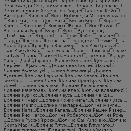
Верментино ди Галлура
Верментино ди Сардиния
Верначча ди Сан Джиминьяно
Верона
Веронезе
Верхняя долина Хемель-ен-Аарде
Вестерн Кейп
Виктория
Виллань
Вино Нобиле ди Монтепульчано
Виньети делле Доломити
Винью Верде
Вире-
Клессе
Витториа
Воклюз
Вольне
Вон-Романе
Восточная Луара
Вувре
Вужо
Вулканланд
Штайермарк
Вюртемберг
Гави
Гайак
Галилея
Гар
Гарда
Гасконь
Гаттинара
Геленджик
Гемме
Гора
Афон
Грав
Гран Крю Вальмюр
Гран Крю Гренуй
Гран Крю Ле Кло
Гран Эшезо
Гранд Шампань
Греко
ди Туфо
Грийе
Гриот-Шамбертен
Дагестан
Данди
Хиллз
Дао
Дарлинг
Делле Венецие
Денезли
Дербент
Джилонг
Джойа дель Колле
Джойя
Долина Аконкагуа
Долина Александр
Долина
Ауатере
Долина Баросса
Долина Бекаа
Долина
Био-Био
Долина Дона
Долина Драй Крик
Долина
Иден
Долина Кальчаки
Долина Касабланка
Долина Качапоаль
Долина Клер
Долина Коламбия
Долина Курико
Долина Лауры
Долина Лейда
Долина Лимари
Долина Лонкомилья
Долина Луары
Долина Майпо
Долина Макларен
Долина Мауле
Долина Напа
Долина Рапель
Долина Рашен Ривер
Долина Рио Негро
Долина Робертсон
Долина Роны
Долина Русской реки
Долина Сан Антонио
Долина
Санта Мария
Долина Тулум
Долина Тупунгато
Долина Уилламетт
Долина Уко
Долина Хантер