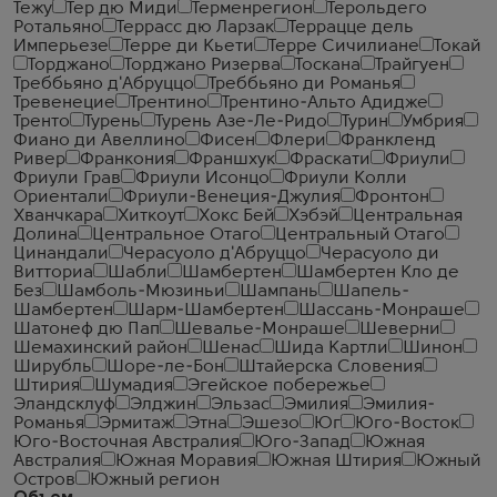
Тежу
Тер дю Миди
Терменрегион
Терольдего
Ротальяно
Террасс дю Ларзак
Террацце дель
Имперьезе
Терре ди Кьети
Терре Сичилиане
Токай
Торджано
Торджано Ризерва
Тоскана
Трайгуен
Треббьяно д'Абруццо
Треббьяно ди Романья
Тревенецие
Трентино
Трентино-Альто Адидже
Тренто
Турень
Турень Азе-Ле-Ридо
Турин
Умбрия
Фиано ди Авеллино
Фисен
Флери
Франкленд
Ривер
Франкония
Франшхук
Фраскати
Фриули
Фриули Грав
Фриули Исонцо
Фриули Колли
Ориентали
Фриули-Венеция-Джулия
Фронтон
Хванчкара
Хиткоут
Хокс Бей
Хэбэй
Центральная
Долина
Центральное Отаго
Центральный Отаго
Цинандали
Черасуоло д'Абруццо
Черасуоло ди
Витториа
Шабли
Шамбертен
Шамбертен Кло де
Без
Шамболь-Мюзиньи
Шампань
Шапель-
Шамбертен
Шарм-Шамбертен
Шассань-Монраше
Шатонеф дю Пап
Шевалье-Монраше
Шеверни
Шемахинский район
Шенас
Шида Картли
Шинон
Ширубль
Шоре-ле-Бон
Штайерска Словения
Штирия
Шумадия
Эгейское побережье
Эландсклуф
Элджин
Эльзас
Эмилия
Эмилия-
Романья
Эрмитаж
Этна
Эшезо
Юг
Юго-Восток
Юго-Восточная Австралия
Юго-Запад
Южная
Австралия
Южная Моравия
Южная Штирия
Южный
Остров
Южный регион