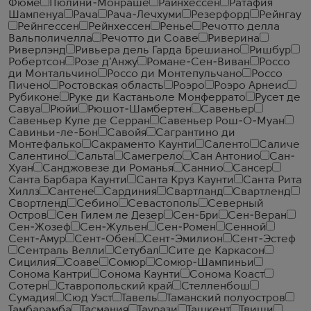
Фюме
Пюлини-Монраше
Райнхессен
Ратафия
Шампенуа
Рача
Рача-Лечхуми
Резерфорд
Рейнгау
Рейнгессен
Рейнхессен
Ренье
Речотто делла
Вальполичелла
Речотто ди Соаве
Риверина
Риверлэнд
Ривьера дель Гарда Брешиано
Ришбур
Робертсон
Розе д'Анжу
Романе-Сен-Виван
Россо
ди Монтальчино
Россо ди Монтепульчано
Россо
Пичено
Ростовская область
Роэро
Роэро Арнеис
Рубиконе
Руке ди Кастаньоле Монферрато
Русет де
Савуа
Рюйи
Рюшот-Шамбертен
Савеньер
Савеньер Куле де Серран
Савеньер Рош-О-Муан
Савиньи-ле-Бон
Савойя
Сагрантино ди
Монтефалько
Сакраменто Каунти
Саленто
Саличе
Салентино
Сальта
Самегрело
Сан Антонио
Сан-
Хуан
Санджовезе ди Романья
Саннио
Сансер
Санта Барбара Каунти
Санта Круз Каунти
Санта Рита
Хиллз
Сантене
Сардиния
Свартланд
Свартленд
Свортленд
Себино
Севастополь
Северный
Остров
Сен Гилем ле Дезер
Сен-Бри
Сен-Веран
Сен-Жозеф
Сен-Жульен
Сен-Ромен
Сенной
Сент-Амур
Сент-Обен
Сент-Эмилион
Сент-Эстеф
Сентраль Велли
Сетубал
Сите де Каркасон
Сицилия
Соаве
Сомюр
Сомюр-Шампиньи
Сонома Кантри
Сонома Каунти
Сонома Коаст
Сотерн
Ставропольский край
Стелленбош
Сумадия
Сюд Уэст
Тавель
Таманский полуостров
Тамбарамба
Тасмания
Таурази
Ташкент
Твиши