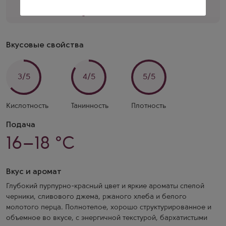
Перезвоните мне
Вкусовые свойства
3/5
4/5
5/5
Кислотность
Танинность
Плотность
Подача
16–18 °C
Вкус и аромат
Глубокий пурпурно-красный цвет и яркие ароматы спелой
черники, сливового джема, ржаного хлеба и белого
молотого перца. Полнотелое, хорошо структурированное и
объемное во вкусе, с энергичной текстурой, бархатистыми