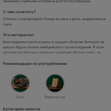
танинами и пряными нотками в долгом послевкусии.
С чем сочетать?
Отлично сопровождает блюда из мяса и дичи, выдержанные
сыры.
Это интересно!
Виноградники расположены в лучших областях Хиткоута на
красно-бурых почвах кембрийского происхождения. В этом
регионе достаточно солнечно и дождей обычно мало, но
выгодное расположение виноградников на высоте 160-320
метров над уровнем моря, на склонах Большого
Рекомендации по употреблению
Водораздельного хребта, где более прохладный климат,
позволяет получать прекрасный шираз. Выдержка: в течение
18 месяцев в больших бочках из французского дуба
(хогсхедах), 17% из которых новые, остальные 1-3-летние.
Холодная мацерация в течение 3 дней. Мацерация и
Дичь
Твердый сыр
ферментация в 5/10-тонных емкостях с регулярным
ремонтажем в течение 15 дней. Малолактика в дубовых
Категории напитка
бочках. Перед бутилированием проводят легкую фильтрацию.