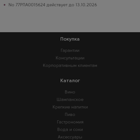
№ 77РПА0015624 действует до 13.10.2026
Покупка
Гарантии
Консультации
Корпоративным клиентам
Каталог
Вино
Шампанское
Крепкие напитки
Пиво
Гастрономия
Вода и соки
Аксессуары