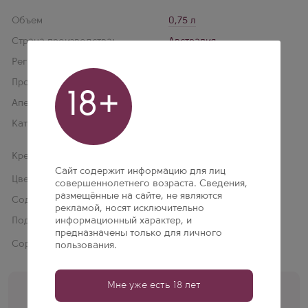
Объем
0,75 л
Страна производства:
Австралия
Регион:
Хиткоут
,
Виктория
Производитель:
Two Hands
18+
Апелласьон:
Heathcote
Категория:
Australian Geographical
Indications
Крепость:
15 % об.
Сайт содержит информацию для лиц
Цвет:
Красное
совершеннолетнего возраста. Сведения,
размещённые на сайте, не являются
Содержание сахара:
Сухое
рекламой, носят исключительно
Подарочная упаковка:
информационный характер, и
Нет
предназначены только для личного
Сорт винограда:
Сира (Шираз) 100%
пользования.
Мне уже есть 18 лет
Помощь кависта
+7 (495) 197-77-56