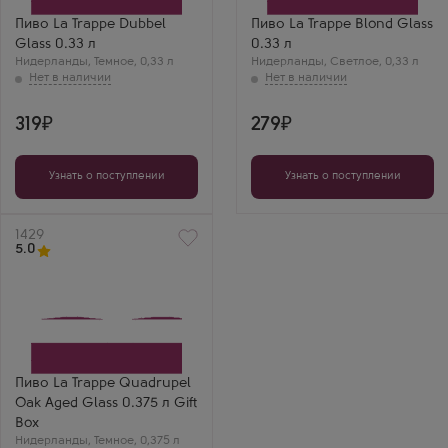
Пиво La Trappe Dubbel
Пиво La Trappe Blond Glass
Glass 0.33 л
0.33 л
Нидерланды
,
Темное
,
0,33 л
Нидерланды
,
Светлое
,
0,33 л
319
279
Узнать о поступлении
Узнать о поступлении
Артикул
1429
5.0
Пиво La Trappe Quadrupel
Oak Aged Glass 0.375 л Gift
Box
Нидерланды
,
Темное
,
0,375 л