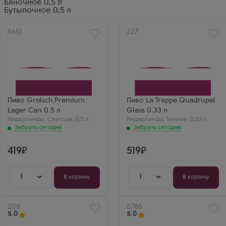
Баночное 0,5 л
Бутылочное 0,5 л
Артикул
5651
Артикул
227
Пиво Grolsch Premium
Пиво La Trappe Quadrupel
Lager Can 0.5 л
Glass 0.33 л
Нидерланды
,
Светлое
,
0,5 л
Нидерланды
,
Темное
,
0,33 л
Забрать сегодня
Забрать сегодня
419
519
1
1
В корзину
В корзину
Артикул
208
Артикул
5786
5.0
5.0