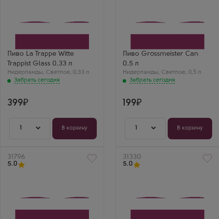
Пиво La Trappe Witte
Пиво Grossmeister Can
Trappist Glass 0.33 л
0.5 л
Нидерланды
,
Светлое
,
0,33 л
Нидерланды
,
Светлое
,
0,5 л
Забрать сегодня
Забрать сегодня
399
199
1
1
В корзину
В корзину
Артикул
31796
Артикул
31330
5.0
5.0