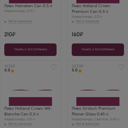
Пиво Heineken Can 0.5 л
Пиво Holland Crown
Нидерланды
,
0,5 л
Premium Can 0.5 л
Нидерланды
,
0,5 л
210
160
Узнать о поступлении
Узнать о поступлении
Артикул
31329
Артикул
22338
5.0
5.0
Пиво Holland Crown Wit-
Пиво Grolsch Premium
Blanche Can 0.5 л
Pilsner Glass 0.45 л
Нидерланды
,
0,5 л
Нидерланды
,
Светлое
,
0,45 л