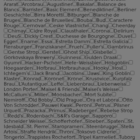
Ararat
Arcobrau
Augustiner
Bakalar
Balance des
Blancs
Barrister
Basic Element
Benediktiner
Berliner
Geschichte
Birra Moretti
Bitburger
Blanche de
Bruges
Blanche de Bruxelles
Bouba
Bud
Caractere
Rouge
Cernovar
Ceske Vlastnictvi
Chang
Cheerday
Chimay
Cidre Royal
Clausthaler
Corona
Delirium
DeuS
Dickiy Crest
Duchesse de Bourgogne
Duvel
Egger
Ename
Essa
Estrella Damm
Estrella Galicia
Flensburger
Franziskaner
Frueh
Fuller's
Gambrinus
Gentse Strop
Gerstel
Ghost Ship
Gisbelle
Gorkovskaya Brewery
Guinness
Gulden Draak
Gyumri
Hacker-Pschorr
Hefe-Weissbier
Hobgoblin
Hoegaarden
Hofbrau
Hofbrauhaus
Hooky
Hosl
Ichtegem's
Jack Brand
Jacobins
Jaws
King Goblin
Klaster
Konrad
Koronet
Krone
Krusovice
Kurpfalz
Brau
L'Autantique
Leffe
Liebenbrau
Liebenweiss
London Porter
Maisel & Friends
Maisel's Weisse
McCallum's
Miller
Moosbacher
Mort Subite
Nemiroff
Old Bobby
Old Prague
Ora et Labora
Otto
Von Schrodder
Pauwel Kwak
Peroni
Petrus
Pilsner
Urquell
Prazacka
Primus
Radeberger
Rebelse Strop
Redd's
Rodenbach
S&R's Garage
Sapporo
Schneider Weisse
Schofferhofer
Sloeber
Spaten
St.
Idesbald
St. Pierre
Staropramen
Steenbrugge
Stella
Artois
Straffe Hendrik
Thron
Toksovo Cidrerie
Tongerlo
Trappistes Rochefort
Tripel Karmeliet
Tuborg