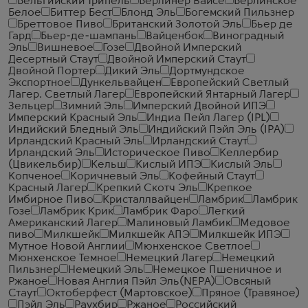
Бельгийский Трипель
Берлинер Вайсе
Берлинское
Белое
Биттер Бест
Блонд Эль
Богемский Пильзнер
Бреттовое Пиво
Британский Золотой Эль
Бьер де
Гард
Бьер-де-шампань
Вайценбок
Виноградный
Эль
Вишневое
Гозе
Двойной Имперский
Десертный Стаут
Двойной Имперский Стаут
Двойной Портер
Дикий Эль
Дортмундское
Экспортное
Дункельвайцен
Европейский Светлый
Лагер. Светлый Лагер
Европейский Янтарный Лагер
Зельцер
Зимний Эль
Имперский Двойной ИПЭ
Имперский Красный Эль
Индиа Пейл Лагер (IPL)
Индийский Бледный Эль
Индийский Пэйл Эль (IPA)
Ирландский Красный Эль
Ирландский Стаут
Ирландский Эль
Историческое Пиво
Келлербир
(Цвикельбир)
Кельш
Кислый ИПЭ
Кислый Эль
Копченое
Коричневый Эль
Кофейный Стаут
Красный Лагер
Крепкий Скотч Эль
Крепкое
Имбирное Пиво
Кристаллвайцен
Ламбрик
Ламбрик
Гозе
Ламбрик Крик
Ламбрик Фаро
Легкий
Американский Лагер
Малиновый Ламбик
Медовое
пиво
Милкшейк
Милкшейк АПЭ
Милкшейк ИПЭ
Мутное Новой Англии
Мюнхенское Светлое
Мюнхенское Темное
Немецкий Лагер
Немецкий
Пильзнер
Немецкий Эль
Немецкое Пшеничное и
Ржаное
Новая Англия Пэйл Эль(NEPA)
Овсяный
Стаут
Октоберфест (Мартовское)
Пряное (Травяное)
Пэйл Эль
Раухбир
Ржаное
Российский