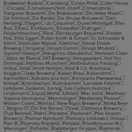
Budweiser Budvar
Carlsberg
Ceska Pinta
Cider House
Circada
Cornelissen/Sint-Jozef
Corsendonk
Darguner Brauerei
De Brabandere
De Halve Maan
De Koninck
De Ranke
De Struise Brouwers
Den
Herberg
Diageo
du Coquerel
Duvel Moortgat
Efes
Rus
Eibau
Eichbaum
Einsiedler
Erdinger
Feldschlosschen
Flea
Flensburger Brauerei
Freddo
Fox
Fritz Egger
Fuller Smith & Turner
G. Schneider &
Sohn
Gebruder Maisel
Gletcher
Great Divide
Brewing Company
Grupo Damm
Grupo Modelo
Gyumri-Garejur
Hangzhou Qiandaohu
Herisson Cider
Hijos de Rivera
HIT Brewery
Hoegaarden
Hof Ten
Dormaal
Hofbrau Munchen
Hofbrauhaus Freising
Holba
Hols
Hook Norton
Hosl & Co. Brauhaus
Huyghe
Jaws Brewery
Kaiser Brau
Kaiserdom
Karmeliten
Katukov and Son
Kompania Piwowarska
Kotayk
Krombacher
Kulmbacher
Lambiek Fabriek
Lefebvre
Leikeim
Lervig
Les Celliers Associes
Lindeman's
Liquid World
Litovel
Mac Ivors
Martinez
Sopena Hermanos
Memminger
Mestansky Pivovar
Molson Coors
Moriau
New Riga's Brewery
NoAd.Beer
Nogne O
On The Bones
Orval
Ostrovica Brewery
Oud Beersel
Palm
Paradox
Paulaner
Pike Season
Brewery
Pivovar Nymburk
Pivovary Lobkowicz Group
Plan B
Plzensky Prazdroj
Pohjala
Privatbrauerei M.C.
Wieninger
Puhaste
Radeberger Gruppe
Rakovnik