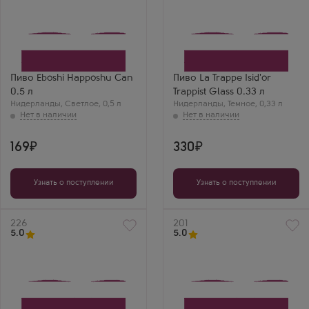
Пиво Eboshi Happoshu Can
Пиво La Trappe Isid'or
0.5 л
Trappist Glass 0.33 л
Нидерланды
,
Светлое
,
0,5 л
Нидерланды
,
Темное
,
0,33 л
169
330
Узнать о поступлении
Узнать о поступлении
Артикул
226
Артикул
201
5.0
5.0