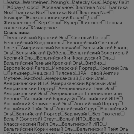
Varka
Warsteiner
Young's
Zatecky Gus
Абрау Лайт
Абрау-Дюрсо
Арсенальное
Балтика №0
Балтика
№3
Балтика №7
Балтика №8
Балтика №9
Бочкари
Велкопоповицкий Козел
Дон
Жигулевское
Кер Сари
Кулер
Лидское
Пенная
коллекция
Самарское
Стиль пива
Бельгийский Крепкий Эль
Светлый Лагер
Бельгийский Квадрюпель
Европейский Светлый
Лагер
Американский Барлиуайн
Бельгийский Блонд
Эль
Бельгийский Дуббель
Бельгийский Золотистый
Крепкий Эль
Бельгийский и Французский Эль
Бельгийский Темный Крепкий Эль
Витбир
Европейский Лагер
Имперский Портер
Крепкий Эль
Пильзнер
Чешский Пилснер
IPA Новой Англии
Мутное
Айсбок
Американский Дикий Эль
Американский ИПЭ
Американский Красный Эль
Американский Портер
Американский Пэйл Эль
Американский Эль
Американское Пшеничное или
Ржаное
Английский Барлиуайн
Английский ИПЭ
Английский Коричневый Эль
Английский Портер
Английский Пэйл Эль
Английский Стаут
Английский
Эль
Балтийский Портер
Барлиуайн
Без Глютена
Белый (Золотой) Стаут
Белый ИПЭ
Белый
Классический Пэйл Эль
Бельгийский ИПЭ
Бельгийский Коричневый Эль
Бельгийский Пэйл Эль