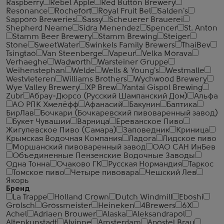
Raspberry
Rebel Apple
Red Button Brewery
Resonance
Rochefort
Royal Fruit Bel
Salden's
Sapporo Breweries
Sassy
Scheuerer Brauerei
Shepherd Neame
Sidra Menendez
Spencer
St. Anton
Stamm Beer Brewery
Stamm Brewing
Steiger
Stone
SweetWater
Swinkels Family Brewers
ThaiBev
Tsingtao
Van Steenberge
Vapeur
Velka Morava
Verhaeghe
Wadworth
Warsteiner Gruppe
Weihenstephan
Welde
Wells & Young's
Westmalle
Westvleteren
Williams Brothers
Wychwood Brewery
Wye Valley Brewery
XP Brew
Yantai Gispol Brewing
Zubr
Абрау-Дюрсо (Русский Шампанский Дом)
Альфа
АО РПК Хмелёфф
Афанасий
Бакунин
Балтика
БирЛав
Бочкари (Бочкаревский пивоваренный завод)
Букет Чувашии
Варница
Ереванское Пиво
Жигулевское Пиво (Самара)
Заповедник
Криница
Крымская Водочная Компания
Ладога
Лидское пиво
Моршанский пивоваренный завод
ОАО САН ИнБев
Объединенные Пензенские Водочные Заводы
Одна Тонна
Очаково ГК
Русская Нормандия
Таркос
Томское пиво
Четыре пивовара
Чешский Лев
Якорь
Бренд
La Trappe
Holland Crown
Dutch Windmill
Eboshi
Grolsch
Grossmeister
Heineken
4Brewers
6X
Achel
Adriaen Brouwer
Alaska
Aleksandrapol
Altenkunstadt
Alvinne
Amsterdam
Apostel Brau