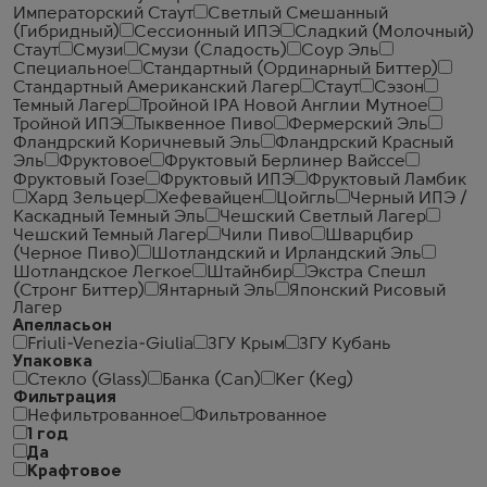
Императорский Стаут
Светлый Смешанный
(Гибридный)
Сессионный ИПЭ
Сладкий (Молочный)
Стаут
Смузи
Смузи (Сладость)
Соур Эль
Специальное
Стандартный (Ординарный Биттер)
Стандартный Американский Лагер
Стаут
Сэзон
Темный Лагер
Тройной IPA Новой Англии Мутное
Тройной ИПЭ
Тыквенное Пиво
Фермерский Эль
Фландрский Коричневый Эль
Фландрский Красный
Эль
Фруктовое
Фруктовый Берлинер Вайссе
Фруктовый Гозе
Фруктовый ИПЭ
Фруктовый Ламбик
Хард Зельцер
Хефевайцен
Цойгль
Черный ИПЭ /
Каскадный Темный Эль
Чешский Светлый Лагер
Чешский Темный Лагер
Чили Пиво
Шварцбир
(Черное Пиво)
Шотландский и Ирландский Эль
Шотландское Легкое
Штайнбир
Экстра Спешл
(Стронг Биттер)
Янтарный Эль
Японский Рисовый
Лагер
Апелласьон
Friuli-Venezia-Giulia
ЗГУ Крым
ЗГУ Кубань
Упаковка
Стекло (Glass)
Банка (Can)
Кег (Keg)
Фильтрация
Нефильтрованное
Фильтрованное
1 год
Да
Крафтовое