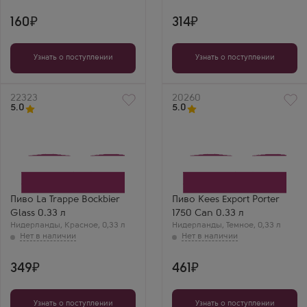
160
314
Узнать о поступлении
Узнать о поступлении
Артикул
22323
Артикул
20260
5.0
5.0
Пиво La Trappe Bockbier
Пиво Kees Export Porter
Glass 0.33 л
1750 Can 0.33 л
Нидерланды
,
Красное
,
0,33 л
Нидерланды
,
Темное
,
0,33 л
349
461
Узнать о поступлении
Узнать о поступлении