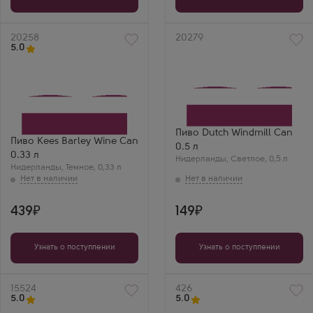
Артикул
20258
Артикул
20279
5.0
Пиво Dutch Windmill Can
Пиво Kees Barley Wine Can
0.5 л
0.33 л
Нидерланды
,
Светлое
,
0,5 л
Нидерланды
,
Темное
,
0,33 л
439
149
Узнать о поступлении
Узнать о поступлении
Артикул
15524
Артикул
426
5.0
5.0