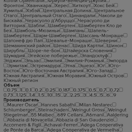
Колли Ориентали
Фриули-Венеция-Джулия
Фронтон
Хванчкара
Херес
Хиткоут
Хокс Бей
Хумилья
Хэбэй
Центральная Долина
Центральное
Отаго
Центральный Отаго
Цинандали
Чаколи де
Бискайа
Черасуоло д'Абруццо
Черасуоло ди
Витториа
Шабли
Шамбертен
Шамбертен Кло де
Без
Шамболь-Мюзиньи
Шампань
Шапель-
Шамбертен
Шарм-Шамбертен
Шассань-Монраше
Шатонеф дю Пап
Шевалье-Монраше
Шеверни
Шемахинский район
Шенас
Шида Картли
Шинон
Ширубль
Шоре-ле-Бон
Штайерска Словения
Шумадия
Эгейское побережье
Эландсклуф
Элджин
Эльзас
Эмилия
Эмилия-Романья
Эмпорда
Эрмитаж
Эстремадура
Этна
Эшезо
Юг
Юго-
Восток
Юго-Восточная Австралия
Юго-Запад
Южная Австралия
Южная Моравия
Южный Остров
Южный регион
Объем
0.75
1
0.1
0.2
0.25
0.187
0.375
0.5
0.7
0.72
0.73
1.125
1.4
1.5
10
15
2
2.25
3
4.5
5
6
9
Производитель
Maurer Oscar
Hannes Sabathi
Milan Nestarec
Schlumberger
Steinschaden
Weingut Gross
Weingut
Stiegelmar
55 Malbec
689 Cellars
A6mani
Aaldering
Abbazia di Novacella
Abbazia di San Gaudenzio
Accornero & Figli
Achaval-Ferrer
Adega Cooperativa
de Ponte da Barca
Adega Cooperativa de Vermelha