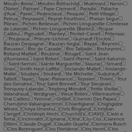
Moulin-Borie
Mouton Rothschild
Mukhrani
Nenin
Olivier
Palmer
Pape Clement
Paradis
Patache
d'Aux
Pavie
Pedesclaux
Pesquie
Petit Village
Petrus
Peyrassol
Peyrat-Fourthon
Phelan Segur
Pibran
Pichon Bellevue
Pichon Longueville Comtesse
de Lalande
Pichon-Longueville (Baron)
Picque
Сaillou
Pigoudet
Plantey
Pontet-Canet
Potensac
Poujeaux
Prieure-Lichine
Quinault l’Enclos
Rauzan Despagne
Rauzan-Segla
Rayas
Reynon
Rieussec
Roc de Cazade
Roc Taillade
Rocheyron
Rolland Maillet
Roubine
Rouget
Saint Jean
d'Aumieres
Saint Rober
Saint-Pierre
Saint-Saturnin
Saint-Sernin
Sainte Marguerite
Siaurac
Simard
Siran
Smith Haut-Lafitte
Sociando-Mallet
Sosiando-
Malle
Soudars
Soutard
Ste Michelle
Suduiraut
Talbot
Tayac
Tayac-Plaisance
Teyssier
Thivin
Tour
des Gendres
Tour Saint Bonnet
Tour Sieujean
Tronquoy-Lalande
Troplong Mondot
Trotte Vieille
Valandraud
Verdignan
Vieux Robin
Villemaurine
Vrai Caillou
Yvonne
-Grillet
Chemin Des Papes
Cherubino Valsangiacomo
Chiantigiane
Chigogidze
Wines
Choya Umeshu
Chris Ringland
Christian
Clerget
Christoph Hoch
Churchill's
CIAVG
Cielo e
Terra
Cincinnato
Cipriana
Citra
Ciu-Ciu
Clarence
Dillon
Claude Dugat
Claudio Quarta
Clemens Busch
Clos Berenguer
Clos Floridene
Clos Henri
Clos