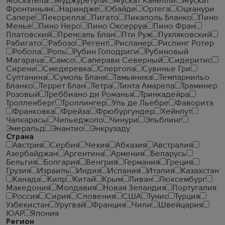
Мосхатела
Муджуретули
Мускат Канелли
Мускат
Фронтиньян
Нариндже
Обайде
Ортега
Оцханури
Сапере
Пекорелла
Пигато
Пикаполь Бланко
Пино
Менье
Пино Неро
Пино Оксерруа
Пино Фран
Платовский
Пренсаль Блан
Пти Руж
Пухляковский
Рабигато
Рабозо
Регент
Рисланер
Рислинг Ротер
Робола
Роль
Рубин Голодриги
Рубиновый
Магарача
Самсо
Саперави Северный
Сидеритис
Сирени
Смедеревка
Спергола
Сувинье Гри
Султанина
Сумоль Бланк
Тамьяника
Темпарнильо
Бланко
Террет Блан
Тетра
Тинта Амарела
Траминер
Розовый
Треббиано ди Романья
Тринкадейра
Тролленберг
Троллингер
Уль де Льебре
Фаворита
Франковка
Фрейза
Фрюбургундер
Хейнпут
Чалкарасы
Чильеджоло
Чинури
Эльблинг
Эмеральд
Энантио
Энкрузаду
Страна
Австрия
Сербия
Чехия
Абхазия
Австралия
Азербайджан
Аргентина
Армения
Беларусь
Бельгия
Болгария
Венгрия
Германия
Греция
Грузия
Израиль
Индия
Испания
Италия
Казахстан
Канада
Кипр
Китай
Крым
Ливан
Люксембург
Македония
Молдавия
Новая Зеландия
Португалия
Россия
Сирия
Словения
США
Тунис
Турция
Узбекистан
Уругвай
Франция
Чили
Швейцария
ЮАР
Япония
Регион