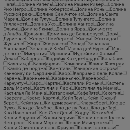
Напа
Долина Рапель
Долина Рашен Ривер
Долина
Рио Негро
Долина Робертсон
Долина Роны
Долина
Русской реки
Долина Сан Антонио
Долина Санта
Мария
Долина Тулум
Долина Тупунгато
Долина
Уилламетт
Долина Уко
Долина Хантер
Долина
Эльки
Долина Якима
Долина Ярра
Дольчетто
д'Альба
Дольяни
Доминио де Вальдепуса
Дору
Дуриенсе
Жевре-Шамбертен
Живри
Жигондас
Жульена
Жюра
Жюрансон
Запад
Западная
Австралия
Западный Кейп
Изола дей Нураги
Иль
де Боте
Имеретия
Ирпиния
Иудейские Холмы
Йекла
Кабардес
Кадийяк Кот-де-Бордо
Калабрия
Калатаюд
Калифорния
Кампания
Кампи Флегреи
Кампо де Борджа
Кампталь
Канарские острова
Каннонау ди Сардиния
Каор
Каприано дель Колле
Карема
Кариньена
Карминьяно
Карнерос
Карнунтум
Карс
Картли
Кастелли Романи
Кастель
дель Монте
Кастилия и Леон
Кастилия ла Манча
Кастилья Ла Манча
Каталония
Кафайяте
Кахетия
Кварели
Квемо-Картли
Кейп Таун
Кейп Южный
Берег
Кейптаун
Киндзмараули
Кларксберг
Кло де
Вужо
Кло де Ламбре
Кло де ля Рош
Кло де Тар
Кло Наполеон
Кло Сен-Дени
Кодру
Кокимбо
Колли Апрутини
Колли Беричи
Колли делла Тоскана
Чентрале
Колли Мартани
Колли Мачератези
Колли Ориентали дель Фриули
Колли Тортонези