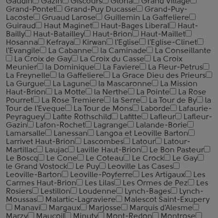
Gaudin
Gazin
Giscours
Gloria
Grand Village
Grand-Pontet
Grand-Puy Ducasse
Grand-Puy-
Lacoste
Gruaud Larose
Guillemin La Gaffeliere
Guiraud
Haut Maginet
Haut-Bages Liberal
Haut-
Bailly
Haut-Batailley
Haut-Brion
Haut-Maillet
Hosanna
Kefraya
Kirwan
l'Eglise
l'Eglise-Clinet
l'Evangile
La Cabanne
la Caminade
La Conseillante
La Croix de Gay
La Croix du Casse
La Croix
Meunier
la Dominique
La Faviere
La Fleur-Petrus
La Freynelle
la Gaffeliere
La Grace Dieu des Prieurs
La Gurgue
La Lagune
la Mascaronne
La Mission
Haut-Brion
La Motte
la Nerthe
La Pointe
La Rose
Pourret
La Rose Tremiere
la Serre
La Tour de By
la
Tour de l'Eveque
La Tour de Mons
Laborde
Lafaurie-
Peyraguey
Lafite Rothschild
Lafitte
Lafleur
Lafleur-
Gazin
Lafon-Rochet
Lagrange
Lalande-Borie
Lamarsalle
Lanessan
Langoa et Leoville Barton
Larrivet Haut-Brion
Lascombes
Latour
Latour-
Martillac
Laujac
Laville Haut-Brion
Le Bon Pasteur
Le Boscq
Le Cone
Le Coteau
Le Crock
Le Gay
le Grand Vostock
Le Puy
Leoville Las Cases
Leoville-Barton
Leoville-Poyferre
Les Artigaux
Les
Carmes Haut-Brion
Les Lilas
Les Ormes de Pez
Les
Rosiers
Lestillon
Loudenne
Lynch-Bages
Lynch-
Moussas
Malartic-Lagraviere
Malescot Saint-Exupery
Manavi
Margaux
Marjosse
Marquis d'Alesme
Marzy
Maucoil
Minuty
Mont-Redon
Montrose