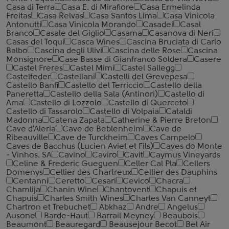
Casa di Terra
Casa E. di Mirafiore
Casa Ermelinda
Freitas
Casa Relvas
Casa Santos Lima
Casa Vinicola
Antonutti
Casa Vinicola Morando
Casadei
Casal
Branco
Casale del Giglio
Casama
Casanova di Neri
Casas del Toqui
Casca Wines
Cascina Bruciata di Carlo
Balbo
Cascina degli Ulivi
Cascina delle Rose
Cascina
Monsignore
Case Basse di Gianfranco Soldera
Casere
Castel Freres
Castel Mimi
Castel Sallegg
Castelfeder
Castellani
Castelli del Grevepesa
Castello Banfi
Castello del Terriccio
Castello della
Paneretta
Castello della Sala (Antinori)
Castello di
Ama
Castello di Lozzolo
Castello di Querceto
Castello di Tassarolo
Castello di Volpaia
Cataldi
Madonna
Catena Zapata
Catherine & Pierre Breton
Cave d'Aleria
Cave de Beblenheim
Cave de
Ribeauville
Cave de Turckheim
Caves Campelo
Caves de Bacchus (Lucien Aviet et Fils)
Caves do Monte
- Vinhos. SA
Cavino
Caviro
Cavit
Caymus Vineyards
Celine & Frederic Gueguen
Celler Cal Pla
Cellers
Domenys
Cellier des Chartreux
Cellier des Dauphins
Centanni
Ceretto
Cesari
Cevico
Chacra
Chamlija
Chanin Wine
Chantovent
Chapuis et
Chapuis
Charles Smith Wines
Charles Van Canneyt
Chartron et Trebuchet
Abkhaz
Andre
Angelus
Ausone
Barde-Haut
Barrail Meyney
Beaubois
Beaumont
Beauregard
Beausejour Becot
Bel Air