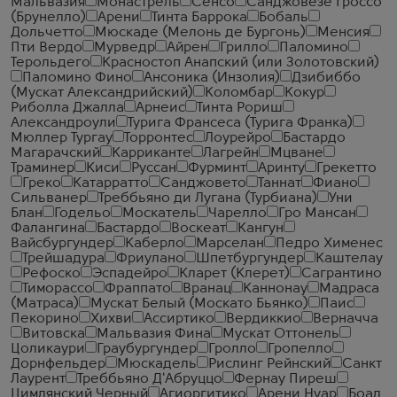
Мальвазия
Монастрель
Сенсо
Санджовезе Гроссо
(Брунелло)
Арени
Тинта Баррока
Бобаль
Дольчетто
Мюскаде (Мелонь де Бургонь)
Менсия
Пти Вердо
Мурведр
Айрен
Грилло
Паломино
Терольдего
Красностоп Анапский (или Золотовский)
Паломино Фино
Ансоника (Инзолия)
Дзибиббо
(Мускат Александрийский)
Коломбар
Кокур
Риболла Джалла
Арнеис
Тинта Рориш
Александроули
Турига Франсеса (Турига Франка)
Мюллер Тургау
Торронтес
Лоурейро
Бастардо
Магарачский
Карриканте
Лагрейн
Мцване
Траминер
Киси
Руссан
Фурминт
Аринту
Грекетто
Греко
Катарратто
Санджовето
Таннат
Фиано
Сильванер
Треббьяно ди Лугана (Турбиана)
Уни
Блан
Годельо
Москатель
Чарелло
Гро Мансан
Фалангина
Бастардо
Воскеат
Кангун
Вайсбургундер
Каберло
Марселан
Педро Хименес
Трейшадура
Фриулано
Шпетбургундер
Каштелау
Рефоско
Эспадейро
Кларет (Клерет)
Сагрантино
Тиморассо
Фраппато
Вранац
Каннонау
Мадраса
(Матраса)
Мускат Белый (Москато Бьянко)
Паис
Пекорино
Хихви
Ассиртико
Вердиккио
Верначча
Витовска
Мальвазия Фина
Мускат Оттонель
Цоликаури
Граубургундер
Гролло
Гропелло
Дорнфельдер
Мюскадель
Рислинг Рейнский
Санкт
Лаурент
Треббьяно Д'Абруццо
Фернау Пиреш
Цимлянский Черный
Агиоргитико
Арени Нуар
Боал