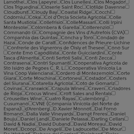
Lamothe
Clos Lapeyre
Clos Lunelles
Clos Mogador
Clos Triguedina
Closerie Saint Roc
Clotilde Davenne
Cloudburst
Cloudy Bay
Coastal Ridge
Cocchi
Codorniu
Coka
Col d'Orcia Societa Agricola
Colle
Santa Mustiola
Collefrisio
ColleMassari
Colli Irpini
Montesole
Colombera & Garella
Colterenzio
Commando G
Compagnie des Vins d’Autrefois (CVA)
Companhia das Quintas
Concha y Toro
Condado de
Haza
Conde de Caralt
Confidences de Prieure-Lichine
Confrerie des Vignerons de Oisly et Thesee
Cono Sur
Conte Emo Capodilista
Conte Guicciardini
Conte
Tasca d'Almerita
Conti Sertoli Salis
Conti Zecca
Contrasena
Contri Spumanti
Cooperativa Agricola de
Sto Isidro de Pegoes C. R. L.
Cooperativa Vinicola La
Vina Coop Valenciana
Cordero di Montezemolo
Corte
Giara
Corte Moschina
Cortonesi
Costador
Costers
del Siurana
Cotarella Agricola
Coto de Gomariz
Covinas
Cranswick
Crapula Wines
Craven
Criadores
de Rioja
Crocus Wines
Croft Sales and Rentals
Crouseilles Wine
Cuatro Rayas
Culemborg
Cusumano
CVNE (Compania Vinicola del Norte de
Espana)
d'Arenberg
D.Xavier Monnot
Dal Forno
Romano
Dalla Valle Vineyards
Dampt Freres
Daniel
Bouju
Daniel Landi
Daniele Pelassa
Darling Cellars
David & Nadia
David Duband
David Moreau
David
Moret
Dcoop
De Angeli
De Ladoucette
De Mour