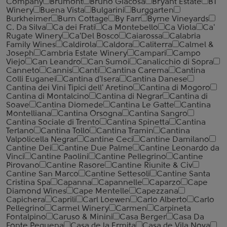
Company
Brumont
Bruno Giacosa
Bryant Estate
BT
Winery
Buena Vista
Bulgarini
Burggarten
Burkheimer
Burn Cottage
By Farr
Byrne Vineyards
C. Da Silva
Ca dei Frati
Ca Montebello
Ca Viola
Ca'
Rugate Winery
Ca'Del Bosco
Caiarossa
Calabria
Family Wines
Caldirola
Caldora
Caliterra
Calmel &
Joseph
Cambria Estate Winery
Campari
Campo
Viejo
Can Leandro
Can Sumoi
Canalicchio di Sopra
Canneto
Cannis
Canti
Cantina Carema
Cantina
Colli Euganei
Cantina d'Isera
Cantina Danese
Cantina dei Vini Tipici dell' Aretino
Cantina di Mogoro
Cantina di Montalcino
Cantina di Negrar
Cantina di
Soave
Cantina Diomede
Cantina Le Gatte
Cantina
Montelliana
Cantina Orsogna
Cantina Sangro
Cantina Sociale di Trento
Cantina Spinetta
Cantina
Terlano
Cantina Tollo
Cantina Tramin
Cantina
Valpolicella Negrar
Cantine Ceci
Cantine Damilano
Cantine Dei
Cantine Due Palme
Cantine Leonardo da
Vinci
Cantine Paolini
Cantine Pellegrino
Cantine
Pirovano
Cantine Rasore
Cantine Riunite & Civ
Cantine San Marco
Cantine Settesoli
Cantinе Santa
Cristina Spa
Capanna
Capannelle
Caparzo
Cape
Diamond Wines
Cape Mentelle
Capezzana
Capichera
Caprili
Carl Loewen
Carlo Alberto
Carlo
Pellegrino
Carmel Winery
Carmen
Carpineta
Fontalpino
Caruso & Minini
Casa Berger
Casa Da
Fonte Pequena
Casa de la Ermita
Casa de Vila Nova