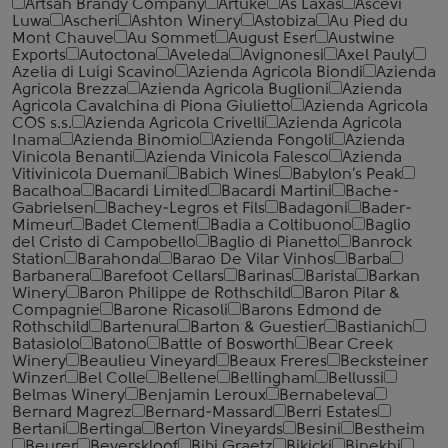
Artsah Brandy Company
Artuke
As Laxas
Ascevi
Luwa
Ascheri
Ashton Winery
Astobiza
Au Pied du
Mont Chauve
Au Sommet
August Eser
Austwine
Exports
Autoctona
Aveleda
Avignonesi
Axel Pauly
Azelia di Luigi Scavino
Azienda Agricola Biondi
Azienda
Agricola Brezza
Azienda Agricola Buglioni
Azienda
Agricola Cavalchina di Piona Giulietto
Azienda Agricola
COS s.s.
Azienda Agricola Crivelli
Azienda Agricola
Inama
Azienda Binomio
Azienda Fongoli
Azienda
Vinicola Benanti
Azienda Vinicola Falesco
Azienda
Vitivinicola Duemani
Babich Wines
Babylon's Peak
Bacalhoa
Bacardi Limited
Bacardi Martini
Bache-
Gabrielsen
Bachey-Legros et Fils
Badagoni
Bader-
Mimeur
Badet Clement
Badia a Coltibuono
Baglio
del Cristo di Campobello
Baglio di Pianetto
Banrock
Station
Barahonda
Barao De Vilar Vinhos
Barba
Barbanera
Barefoot Cellars
Barinas
Barista
Barkan
Winery
Baron Philippe de Rothschild
Baron Pilar &
Compagnie
Barone Ricasoli
Barons Edmond de
Rothschild
Bartenura
Barton & Guestier
Bastianich
Batasiolo
Batono
Battle of Bosworth
Bear Creek
Winery
Beaulieu Vineyard
Beaux Freres
Becksteiner
Winzer
Bel Colle
Bellene
Bellingham
Bellussi
Belmas Winery
Benjamin Leroux
Bernabeleva
Bernard Magrez
Bernard-Massard
Berri Estates
Bertani
Bertinga
Berton Vineyards
Besini
Bestheim
Beurer
Beyerskloof
Bibi Graetz
Bikicki
Binekhi