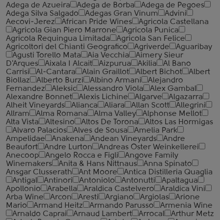
Adega de Azueira
Adega de Borba
Adega de Pegoes
Adega Silva Salgado
Adegas Gran Vinum
Advini
Aecovi-Jerez
African Pride Wines
Agricola Castellana
Agricola Gian Piero Marrone
Agricola Punica
Agricola Requingua Limitada
Agricola San Felice
Agricoltori del Chianti Geografico
Agriverde
Aguaribay
Agusti Torello Mata
Aia Vecchia
Aimery Sieur
D'Arques
Aixala I Alcait
Aizpurua
Akilia
Al Bano
Carrisi
Al-Cantara
Alain Graillot
Albert Bichot
Albert
Biollaz
Alberto Burzi
Albino Armani
Alejandro
Fernandez
Aleksic
Alessandro Viola
Alex Gambal
Alexandre Bonnet
Alexis Lichine
Algarve
Algazarra
Alheit Vineyards
Alianca
Aliara
Allan Scott
Allegrini
Allram
Alma Romana
Alma Valley
Alphonse Mellot
Alta Vista
Altesino
Altos De Torona
Altos Las Hormigas
Alvaro Palacios
Alves de Sousa
Amelia Park
Ampelidae
Anakena
Andean Vineyards
Andre
Beaufort
Andre Lurton
Andreas Oster Weinkellerei
Anecoop
Angelo Rocca е Figli
Angove Family
Winemakers
Anita & Hans Nittnaus
Anna Spinato
Ansgar Clusserath
Ant Moore
Antica Distilleria Quaglia
Antigal
Antinori
Antoniolo
Antonutti
Apaltagua
Apollonio
Arabella
Araldica Castelvero
Araldica Vini
Arba Wine
Arcon
Aresti
Argiano
Argiolas
Arione
Mario
Armand Heitz
Armando Parusso
Armenia Wine
Arnaldo Caprai
Arnaud Lambert
Arrocal
Arthur Metz