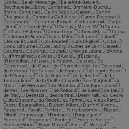
Gloria
Belair Monange
Bellefont-Belcier
Beychevelle
Boyd-Cantenac
Branaire-Ducru
Brane-Cantenac
Calon Segur
Canon
Canon
Chaigneau
Canon La Gaffeliere
Canon Pecresse
Cantemerle
Cantenac Brown
Carbonnieux
Carpe
Diem
Certan de May
Changyu Moser XV
Charmail
Chasse-Spleen
Chene Liege
Cheval Blanc
Citran
Clement-Pichon
Clerc Milon
Climens
Clinet
Clos de Bouard
Clos Fourtet
Clos L'Eglise
Corbin
Cos d'Estournel
Cos Labory
Cotes de Saint Daniel
Coufran
Couhins
Coutet
Croix de Labrie
d'Arche
d'Armailhac
d'Avize
d'Aydie
d'Esclans
d'Hanteillan
d'Issan
d'Yquem
Dauzac
De
Camensac
de Cayx
de Champteloup
de Davenay
de Ferrand
de Fieuzal
de Fontenill
de Haute-Serre
de l'Orangerie
de la Gardine
de la Roche
de la
Thebaudiere
de la Vieille Chapelle
de Marjolet
de
Melin
de Mercues
de Montifaud
de Parenchere
de Pez
de Pibarnon
de Rolland
de Sales
de Talu
de Tracy
Dereszla
des Sarrins
Desmirail
du Cedre
du Couvent
du Rouet
du Tertre
du Vieux Parc
Ducru-Beaucaillou
Duhart-Milon
Durfort-Vivens
Faugeres
Fayat
Ferriere
Ferry Lacombe
Figeac
Filhot
Fombrauge
Fonbadet
Fonplegade
Fonreaud
Fonroque
Fontenil
Fourcas Hosten
Fourcas-Borie
Franc Mayne
Fuisse
Gassier