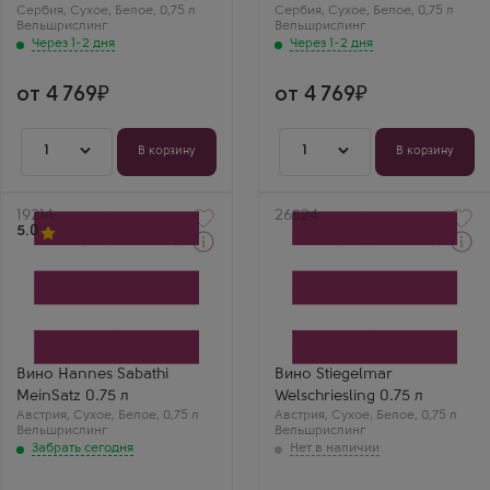
Сербия
,
Сухое
,
Белое
,
0,75 л
Сербия
,
Сухое
,
Белое
,
0,75 л
Вельшрислинг
Вельшрислинг
Через 1-2 дня
Через 1-2 дня
от 4 769
от 4 769
1
1
В корзину
В корзину
Артикул
19214
Артикул
26524
5.0
Забрать сегодня
Белое Сухое Вино
Белое Сухое Вино
Ханнес Сабати МайнСатц
Штигельмар
Производитель
Вельшрислинг
Hannes Sabathi
Производитель
Сорт винограда
Weingut Stiegelmar
Вельшрислинг
Сорт винограда
Страна
Вельшрислинг
Вино Hannes Sabathi
Вино Stiegelmar
Австрия
Страна
MeinSatz 0.75 л
Welschriesling 0.75 л
Регион
Австрия
Австрия
Южная Штирия
,
Сухое
,
Белое
,
0,75 л
Австрия
Регион
,
Сухое
,
Белое
,
0,75 л
Вельшрислинг
Игорь
Вельшрислинг
Бургенланд
Забрать сегодня
Идеально подходит
для летнего пикника.
Оно легкое,