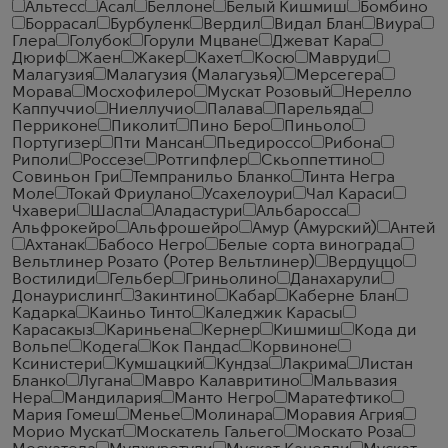
Альтесс
Асал
Беллоне
Белый Кишмиш
Бомбино
Боррасал
Бурбуленк
Вердил
Видал Блан
Виура
Глера
Голубок
Горули Мцване
Джеват Кара
Дюриф
Жаен
Жакер
Кахет
Косю
Мавруди
Малагузия
Малагузия (Малагузья)
Мерсегера
Морава
Мосхофилеро
Мускат Розовый
Нерелло
Каппуччио
Ниеллучио
Палава
Парельяда
Перриконе
Пиколит
Пино Беро
Пиньоло
Португизер
Пти Мансан
Пьедироссо
Рибона
Риполи
Россезе
Ротгипфлер
Скьоппеттино
Совиньон Гри
Темпранильо Бланко
Тинта Негра
Моле
Токай Фриулано
Усахелоури
Чал Караси
Чхавери
Шасла
Аладастури
Альбаросса
Альфрокейро
Альфрошейро
Амур (Амурский)
Антей
Ахтанак
Бабосо Негро
Белые сорта винограда
Вельтлинер Розато (Ротер Вельтлинер)
Вердуццо
Востилиди
Гельбер
Гриньолино
Данахарули
Донаурислинг
Закинтино
Кабар
Каберне Блан
Кадарка
Каиньо Тинто
Каледжик Карасы
Карасакыз
Кариньена
Кернер
Кишмиш
Кода ди
Вольпе
Кодега
Кок Пандас
Корвиноне
Ксинистери
Кумшацкий
Кундза
Лакрима
Листан
Бланко
Лугана
Мавро Калавритино
Мальвазия
Нера
Мандилария
Манто Негро
Маратефтико
Мария Гомеш
Менье
Молинара
Моравия Агрия
Морио Мускат
Москатель Гальего
Москато Роза