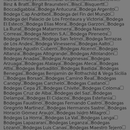
Binz & Bratt
Birgit Braunstein
Bisci
Bisquertt
Boccadigabbia
Bodega Antucura
Bodega Argento
Bodega Cap Andritxol
Bodega del Fin del Mundo
Bodega del Palacio de Los Frontaura y Victoria
Bodega
El Esteco
Bodega Elias Mora
Bodega Garzon
Bodega
La Rural
Bodega Matarromera
Bodega Navarro
Correas
Bodega Norton S.A.
Bodega Pireneos
Bodega Pirineos
Bodega San Telmo
Bodega Terrazas
de Los Andes
Bodega Vinessens
Bodegas Aalto
Bodegas Agustin Cubero
Bodegas Alceno
Bodegas
Altanza
Bodegas Altogrande
Bodegas Altolandon
Bodegas Anadas
Bodegas Aragonesas
Bodegas
Arzuaga
Bodegas Atalaya
Bodegas Ateca
Bodegas
Attis
Bodegas Barbadillo
Bodegas Bastida
Bodegas
Benegas
Bodegas Benjamin de Rothschild & Vega Sicilia
Bodegas Borsao
Bodegas Camino Real
Bodegas
Canopy
Bodegas Carchelo
Bodegas Castano
Bodegas Cepa 21
Bodegas Chivite
Bodegas Coloma
Bodegas Cruz de Alba
Bodegas del Saz
Bodegas
Delampa
Bodegas El Cidacos
Bodegas Estefania
Bodegas Faustino
Bodegas Fernando Castro
Bodegas
Gregorio Martinez
Bodegas Hermanos Sastre
Bodegas
Horacio Gomez Araujo
Bodegas Isidro Milagro
Bodegas La Horra
Bodegas La Val
Bodegas Langa
Bodegas Lapazaran
Bodegas Leganza
Bodegas
Lozano
Bodegas Luis Canas
Bodegas Maestro Tejero