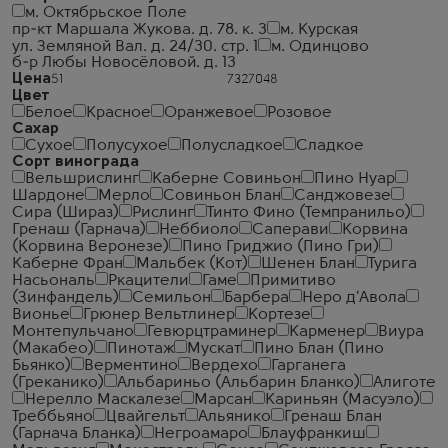
м. Октябрьское Поле
пр-кт Маршала Жукова. д. 78. к. 3
м. Курская
ул. Земляной Вал. д. 24/30. стр. 1
м. Одинцово
б-р Любы Новосёловой. д. 13
Цена
Цвет
Белое
Красное
Оранжевое
Розовое
Сахар
Сухое
Полусухое
Полусладкое
Сладкое
Сорт винограда
Вельшрислинг
Каберне Совиньон
Пино Нуар
Шардоне
Мерло
Совиньон Блан
Санджовезе
Сира (Шираз)
Рислинг
Тинто Фино (Темпранильо)
Гренаш (Гарнача)
Неббиоло
Саперави
Корвина
(Корвина Веронезе)
Пино Гриджио (Пино Гри)
Каберне Фран
Мальбек (Кот)
Шенен Блан
Турига
Насьональ
Ркацители
Гаме
Примитиво
(Зинфандель)
Семильон
Барбера
Неро д'Авола
Вионье
Грюнер Вельтлинер
Кортезе
Монтепульчано
Гевюрцтраминер
Карменер
Виура
(Макабео)
Пинотаж
Мускат
Пино Блан (Пино
Бьянко)
Верментино
Вердехо
Гарганега
(Греканико)
Альбариньо (Альбарин Бланко)
Алиготе
Нерелло Маскалезе
Марсан
Кариньян (Масуэло)
Треббьяно
Цвайгельт
Альянико
Гренаш Блан
(Гарнача Бланка)
Негроамаро
Блауфранкиш