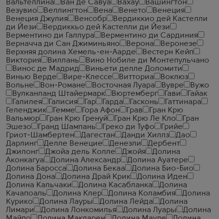
Вальтеллина
Ван де Савуа
Вахау
Вашингтон
Везувио
Веллингтон
Вена
Венето
Венеция
Венеция Джулия
Венсобр
Вердиккио дей Кастелли
ди Йези
Вердиккьо дей Кастелли ди Йези
Верментино ди Галлура
Верментино ди Сардиния
Верначча ди Сан Джиминьяно
Верона
Веронезе
Верхняя долина Хемель-ен-Аарде
Вестерн Кейп
Виктория
Виллань
Вино Нобиле ди Монтепульчано
Винос де Мадрид
Виньети делле Доломити
Винью Верде
Вире-Клессе
Витториа
Воклюз
Вольне
Вон-Романе
Восточная Луара
Вувре
Вужо
Вулканланд Штайермарк
Вюртемберг
Гави
Гайак
Галилея
Галисия
Гар
Гарда
Гасконь
Гаттинара
Геленджик
Гемме
Гора Афон
Грав
Гран Крю
Вальмюр
Гран Крю Гренуй
Гран Крю Ле Кло
Гран
Эшезо
Гранд Шампань
Греко ди Туфо
Грийе
Гриот-Шамбертен
Дагестан
Данди Хиллз
Дао
Дарлинг
Делле Венецие
Денезли
Дербент
Джилонг
Джойа дель Колле
Джойя
Долина
Аконкагуа
Долина Александр
Долина Ауатере
Долина Баросса
Долина Бекаа
Долина Био-Био
Долина Дона
Долина Драй Крик
Долина Иден
Долина Кальчаки
Долина Касабланка
Долина
Качапоаль
Долина Клер
Долина Коламбия
Долина
Курико
Долина Лауры
Долина Лейда
Долина
Лимари
Долина Лонкомилья
Долина Луары
Долина
Майпо
Долина Макларен
Долина Мауле
Долина