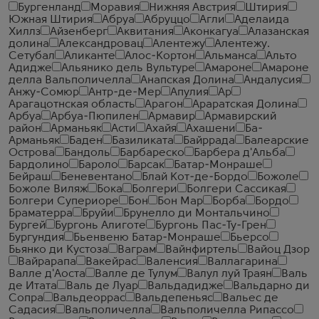
Бургенланд
Моравия
Нижняя Австрия
Штирия
Южная Штирия
Абруа
Абруццо
Агли
Аделаида
Хиллз
Айзенберг
Аквитания
Аконкагуа
Алазанская
долина
Александровац
Алентежу
Алентежу.
Сетубал
Аликанте
Алос-Кортон
Альманса
Альто
Адидже
Альянико дель Вультуре
Амароне
Амароне
делла Вальполичелла
Анапская Долина
Андалусия
Анжу-Сомюр
Антр-де-Мер
Апулия
Ар
Арагацотнская область
Арагон
Араратская Долина
Арбуа
Арбуа-Пюпилен
Армавир
Армавирский
район
Арманьяк
Асти
Ахайя
Ахашени
Ба-
Арманьяк
Баден
Базиликата
Байррада
Балеарские
Острова
Бандоль
Барбареско
Барбера д'Альба
Бардолино
Бароло
Барсак
Батар-Монраше
Бейраш
Беневентано
Блай Кот-де-Бордо
Божоле
Божоле Виляж
Бока
Болгери
Болгери Сассикая
Болгери Супериоре
Бон
Бон Мар
Борба
Бордо
Браматерра
Бруйи
Брунелло ди Монтальчино
Бургей
Бургонь Алиготе
Бургонь Пас-Ту-Грен
Бургундия
Бьенвеню Батар-Монраше
Бьерсо
Бьянко ди Кустоза
Ваграм
Вайнфиртель
Вайоц Дзор
Вайрарапа
Вакейрас
Валенсия
Валлагарина
Валле д'Аоста
Валле де Тулум
Валул луй Траян
Валь
де Итата
Валь де Луар
Вальдадидже
Вальдарно ди
Сопра
Вальдеоррас
Вальдепеньяс
Вальес де
Садасия
Вальполичелла
Вальполичелла Рипассо