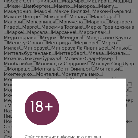
Люссак-Сент-Эмильон
Мадейра
Мадиран
Мадрид
Мази-Шамбертен
Маипо
Майорка
Майпу
Македония
Макон
Макон Вилляж
Макон-Пьеркло
Макон-Шентре
Маконне
Малага
Мальборо
Манави
Мансанилья
Манчуела
Маранж
Маргарет
Ривер
Марго
Маремма Тоскана
Марка Тревиджиана
Марке
Марсала
Марсанне
Марсиллак
Медитерране
Медок
Мендоса
Мендосино Каунти
Менету-Салон
Ментрида
Меркюре
Мерсо
Милан
Минервуа
Минервуа Ла Ливиньер
Минью
Миттельбургенланд
Миттерберг
Млава
Мозель
Мозель Люксембуржуаз
Мозель-Саар-Рувер
Монбазийяк
Моника ди Сардиния
Монлуи Сюр Луар
Монраше
Монтань Сент-Эмильон
Монтаньи
Монтекукко
Монтели
Монтепульчано
Монтепульчано д'Абруццо
Монтерей Каунти
Монтеррей
Монтефалько
Монтсант
Монферрато
Моргон
Море-Сен-Дени
Мореллино ди Сканзано
Москато д'Асти
Мукузани
Мулен-а-Ван
Мули-ан-
Медок
Мурсия
Мюзиньи
Мюскаде
Мюскаде Севр
18+
э Мен
Наварра
Напа Каунти
Напареули
Науса
Наэ
Неббиоло д'Альба
Негев
Нельсон
Нинся
Ницца
Новороссийск
Новый Южный Уэльс
Нойзидлерзее
Норд Коаст
Нормандия
Ното
Нюи-
Сен-Жорж
О-Медок
Од
Олифантс Ривер
Ольтрепо Павезе
Онтарио
Орвието
Орегон
Сайт содержит информацию для лиц
Оссе-Дюресс
От Кот де Нюи
Отаго
Паарл