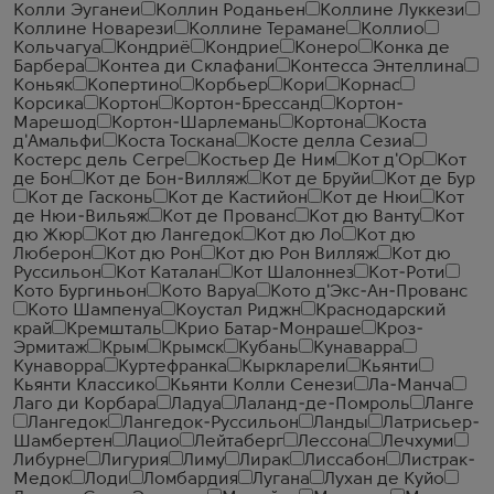
Колли Эуганеи
Коллин Роданьен
Коллине Луккези
Коллине Новарези
Коллине Терамане
Коллио
Кольчагуа
Кондриё
Кондрие
Конеро
Конка де
Барбера
Контеа ди Склафани
Контесса Энтеллина
Коньяк
Копертино
Корбьер
Кори
Корнас
Корсика
Кортон
Кортон-Брессанд
Кортон-
Марешод
Кортон-Шарлемань
Кортона
Коста
д'Амальфи
Коста Тоскана
Косте делла Сезиа
Костерс дель Сегре
Костьер Де Ним
Кот д'Ор
Кот
де Бон
Кот де Бон-Вилляж
Кот де Бруйи
Кот де Бур
Кот де Гасконь
Кот де Кастийон
Кот де Нюи
Кот
де Нюи-Вильяж
Кот де Прованс
Кот дю Ванту
Кот
дю Жюр
Кот дю Лангедок
Кот дю Ло
Кот дю
Люберон
Кот дю Рон
Кот дю Рон Вилляж
Кот дю
Руссильон
Кот Каталан
Кот Шалоннез
Кот-Роти
Кото Бургиньон
Кото Варуа
Кото д'Экс-Ан-Прованс
Кото Шампенуа
Коустал Риджн
Краснодарский
край
Кремшталь
Крио Батар-Монраше
Кроз-
Эрмитаж
Крым
Крымск
Кубань
Кунаварра
Кунаворра
Куртефранка
Кыркларели
Кьянти
Кьянти Классико
Кьянти Колли Сенези
Ла-Манча
Лаго ди Корбара
Ладуа
Лаланд-де-Помроль
Ланге
Лангедок
Лангедок-Руссильон
Ланды
Латрисьер-
Шамбертен
Лацио
Лейтаберг
Лессона
Лечхуми
Либурне
Лигурия
Лиму
Лирак
Лиссабон
Листрак-
Медок
Лоди
Ломбардия
Лугана
Лухан де Куйо