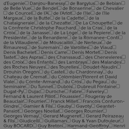
d'Eugenie
Danjou-Banessy
de Bargylus
de Bebian
de Belle Vue
de Bendel
de Bonserine
de Chevalier
de Courcel
de l'A
de l'Arlot
de l'Ile
de l'Ile
Margaux
de la Butte
de la Cadette
de la
Chataigneraie
de la Chezatte
De La Choupette
de
la Confrerie Christophe Pauchard
de la Cras
de la
Croix
de la Janasse
de La Loge
de la Pepiere
de la
Presidente
de la Renardiere
de la Romanee-Conti
de la Villaudiere
de Mouscaillo
de Nerleux
de
Rimauresq
de Suremain
de Varoilles
de Viaud
Denis Bachelet
Denis Carre
Denis Mortet
Denis
Tastet
des Aspras
des Chanssaud
des Chenevieres
des Croix
des Enfants
des Lambrays
des Malandes
des Roches Neuves
des Tourelles
Doudet-Naudin
Drouhin Oregon
du Castel
du Chardonnay
du
Chateau de Cremat
du Colombier/Florent et David
Viale
du Comte-Armand
du Cros
du Pegau
du
Seminaire
Du Tunnel
Dubois
Dubreuil Fontaine
Dugat-Py
Dujac
Duroche
Fabre
Faiveley
Fernand & Laurent Pillot
Fouassier
Fougeray de
Beauclair
Fourrier
Franck Millet
Francois Confuron-
Gindre
Garnier & Fils
Gauby
Gavoty
Geantet-
Pansiot
Georges Noellat
Georges Roumier
Georges Vernay
Gerard Mugneret
Gerard Peirazeau
& Fils
Giudicelli
Guillaman
Guy & Yvan Dufouleur
Guy BOCARD
Guy Breton
Harmand-Geoffroy
Henri