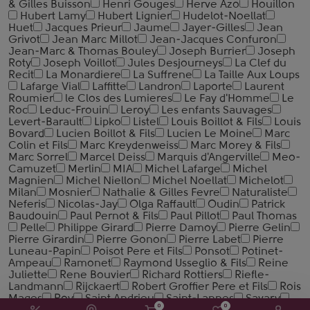
& Gilles Buisson
Henri Gouges
Herve Azo
Houillon
Hubert Lamy
Hubert Lignier
Hudelot-Noellat
Huet
Jacques Prieur
Jaume
Jayer-Gilles
Jean
Grivot
Jean Marc Millot
Jean-Jacques Confuron
Jean-Marc & Thomas Bouley
Joseph Burrier
Joseph
Roty
Joseph Voillot
Jules Desjourneys
La Clef du
Recit
La Monardiere
La Suffrene
La Taille Aux Loups
Lafarge Vial
Laffitte
Landron
Laporte
Laurent
Roumier
le Clos des Lumieres
Le Fay d'Homme
Le
Roc
Leduc-Frouin
Leroy
Les enfants Sauvages
Levert-Barault
Lipko
Listel
Louis Boillot & Fils
Louis
Bovard
Lucien Boillot & Fils
Lucien Le Moine
Marc
Colin et Fils
Marc Kreydenweiss
Marc Morey & Fils
Marc Sorrel
Marcel Deiss
Marquis d'Angerville
Meo-
Camuzet
Merlin
MIA
Michel Lafarge
Michel
Magnien
Michel Niellon
Michel Noellat
Michelot
Milan
Mosnier
Nathalie & Gilles Fevre
Naturaliste
Neferis
Nicolas-Jay
Olga Raffault
Oudin
Patrick
Baudouin
Paul Pernot & Fils
Paul Pillot
Paul Thomas
Pelle
Philippe Girard
Pierre Damoy
Pierre Gelin
Pierre Girardin
Pierre Gonon
Pierre Labet
Pierre
Luneau-Papin
Poisot Pere et Fils
Ponsot
Potinet-
Ampeau
Ramonet
Raymond Usseglio & Fils
Reine
Juliette
Rene Bouvier
Richard Rottiers
Riefle-
Landmann
Rijckaert
Robert Groffier Pere et Fils
Rois
Mages
Roy
Saint Andrieu
Saint-Lannes
Savary
0
0