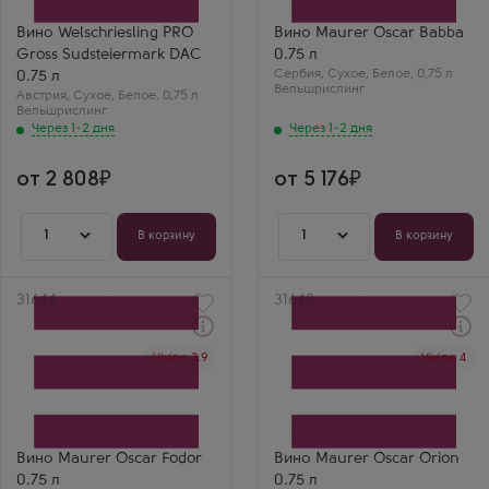
Сорт винограда
Вельшрислинг
Вельшрислинг
Страна
Вино Welschriesling PRO
Вино Maurer Oscar Babba
Страна
Сербия
Gross Sudsteiermark DAC
0.75 л
Австрия
Регион
Сербия
,
Сухое
,
Белое
,
0,75 л
0.75 л
Штирия
Вельшрислинг
Австрия
,
Сухое
,
Белое
,
0,75 л
Вельшрислинг
Через 1-2 дня
Через 1-2 дня
от 2 808
от 5 176
1
1
В корзину
В корзину
Артикул
31644
Артикул
31643
Через 1-2 дня
Через 1-2 дня
Vivino 3.9
Vivino 4
Белое Сухое Вино
Белое Сухое Вино
Маурер Оскар Фодор
Маурер Оскар Орион
Производитель
Производитель
Maurer Oscar
Maurer Oscar
Сорт винограда
Сорт винограда
Вельшрислинг
Вельшрислинг
Страна
Страна
Вино Maurer Oscar Fodor
Вино Maurer Oscar Orion
Сербия
Сербия
0.75 л
0.75 л