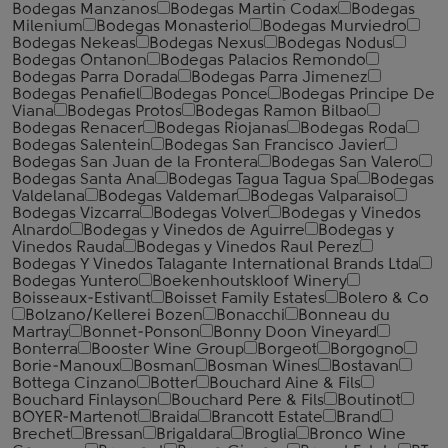
Bodegas Manzanos
Bodegas Martin Codax
Bodegas
Milenium
Bodegas Monasterio
Bodegas Murviedro
Bodegas Nekeas
Bodegas Nexus
Bodegas Nodus
Bodegas Ontanon
Bodegas Palacios Remondo
Bodegas Parra Dorada
Bodegas Parra Jimenez
Bodegas Penafiel
Bodegas Ponce
Bodegas Principe De
Viana
Bodegas Protos
Bodegas Ramon Bilbao
Bodegas Renacer
Bodegas Riojanas
Bodegas Roda
Bodegas Salentein
Bodegas San Francisco Javier
Bodegas San Juan de la Frontera
Bodegas San Valero
Bodegas Santa Ana
Bodegas Tagua Tagua Spa
Bodegas
Valdelana
Bodegas Valdemar
Bodegas Valparaiso
Bodegas Vizcarra
Bodegas Volver
Bodegas y Vinedos
Alnardo
Bodegas y Vinedos de Aguirre
Bodegas y
Vinedos Rauda
Bodegas y Vinedos Raul Perez
Bodegas Y Vinedos Talagante International Brands Ltda
Bodegas Yuntero
Boekenhoutskloof Winery
Boisseaux-Estivant
Boisset Family Estates
Bolero & Co
Bolzano/Kellerei Bozen
Bonacchi
Bonneau du
Martray
Bonnet-Ponson
Bonny Doon Vineyard
Bonterra
Booster Wine Group
Borgeot
Borgogno
Borie-Manoux
Bosman
Bosman Wines
Bostavan
Bottega Cinzano
Botter
Bouchard Aine & Fils
Bouchard Finlayson
Bouchard Pere & Fils
Boutinot
BOYER-Martenot
Braida
Brancott Estate
Brand
Brechet
Bressan
Brigaldara
Broglia
Bronco Wine