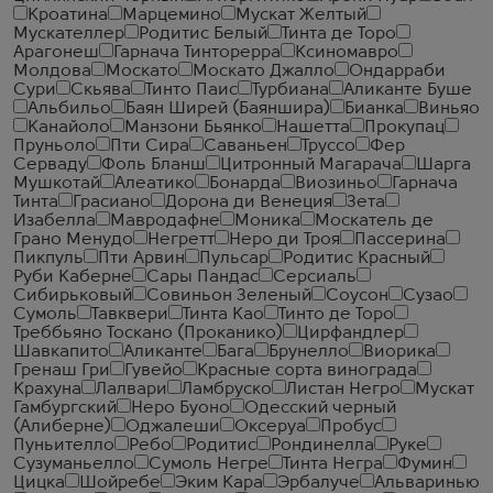
Кроатина
Марцемино
Мускат Желтый
Мускателлер
Родитис Белый
Тинта де Торо
Арагонеш
Гарнача Тинторерра
Ксиномавро
Молдова
Москато
Москато Джалло
Ондарраби
Сури
Скьява
Тинто Паис
Турбиана
Аликанте Буше
Альбильо
Баян Ширей (Баяншира)
Бианка
Виньяо
Канайоло
Манзони Бьянко
Нашетта
Прокупац
Пруньоло
Пти Сира
Саваньен
Труссо
Фер
Серваду
Фоль Бланш
Цитронный Магарача
Шарга
Мушкотай
Алеатико
Бонарда
Виозиньо
Гарнача
Тинта
Грасиано
Дорона ди Венеция
Зета
Изабелла
Мавродафне
Моника
Москатель де
Грано Менудо
Негретт
Неро ди Троя
Пассерина
Пикпуль
Пти Арвин
Пульсар
Родитис Красный
Руби Каберне
Сары Пандас
Серсиаль
Сибирьковый
Совиньон Зеленый
Соусон
Сузао
Сумоль
Тавквери
Тинта Као
Тинто де Торо
Треббьяно Тоскано (Проканико)
Цирфандлер
Шавкапито
Аликанте
Бага
Брунелло
Виорика
Гренаш Гри
Гувейо
Красные сорта винограда
Крахуна
Лалвари
Ламбруско
Листан Негро
Мускат
Гамбургский
Неро Буоно
Одесский черный
(Алиберне)
Оджалеши
Оксеруа
Пробус
Пуньителло
Ребо
Родитис
Рондинелла
Руке
Сузуманьелло
Сумоль Негре
Тинта Негра
Фумин
Цицка
Шойребе
Эким Кара
Эрбалуче
Альваринью