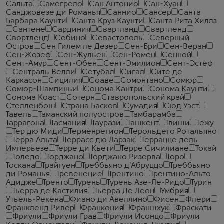
Сальта
Самегрело
Сан Антонио
Сан-Хуан
Санджовезе ди Романья
Саннио
Сансер
Санта
Барбара Каунти
Санта Круз Каунти
Санта Рита Хиллз
Сантене
Сардиния
Свартланд
Свартленд
Свортленд
Себино
Севастополь
Северный
Остров
Сен Гилем ле Дезер
Сен-Бри
Сен-Веран
Сен-Жозеф
Сен-Жульен
Сен-Ромен
Сенной
Сент-Амур
Сент-Обен
Сент-Эмилион
Сент-Эстеф
Сентраль Велли
Сетубал
Сигал
Сите де
Каркасон
Сицилия
Соаве
Сомонтано
Сомюр
Сомюр-Шампиньи
Сонома Кантри
Сонома Каунти
Сонома Коаст
Сотерн
Ставропольский край
Стелленбош
Страна Басков
Сумадия
Сюд Уэст
Тавель
Таманский полуостров
Тамбарамба
Таррагона
Тасмания
Таурази
Ташкент
Твиши
Тежу
Тер дю Миди
Терменрегион
Терольдего Ротальяно
Терра Альта
Террасс дю Ларзак
Террацце дель
Имперьезе
Терре ди Кьети
Терре Сичилиане
Токай
Толедо
Торджано
Торджано Ризерва
Торо
Тоскана
Трайгуен
Треббьяно д'Абруццо
Треббьяно
ди Романья
Тревенецие
Трентино
Трентино-Альто
Адидже
Тренто
Турень
Турень Азе-Ле-Ридо
Турин
Тьерра де Кастилия
Тьерра Де Леон
Умбрия
Утьель-Рекена
Фиано ди Авеллино
Фисен
Флери
Франкленд Ривер
Франкония
Франшхук
Фраскати
Фриули
Фриули Грав
Фриули Исонцо
Фриули