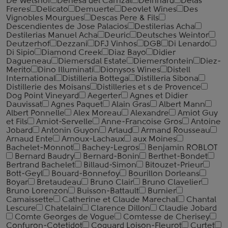
De Wetshof
Dehesa del Carrizal
Deinhard
Delas
Freres
Delicato
Demuerte
Deovlet Wines
Des
Vignobles Mourgues
Descas Pere & Fils
Descendientes de Jose Palacios
Destilerias Acha
Destilerias Manuel Acha
Deuric
Deutsches Weintor
Deutzerhof
Dezzani
DFJ Vinhos
DGB
Di Lenardo
Di Sipio
Diamond Creek
Diaz Bayo
Didier
Dagueneau
Diemersdal Estate
Diemersfontein
Diez-
Merito
Dino Illuminati
Dionysos Wines
Distell
International
Distilleria Bottega
Distilleria Sibona
Distillerie des Moisans
Distilleries et s de Provence
Dog Point Vineyard
Aegerter
Agnes et Didier
Dauvissat
Agnes Paquet
Alain Gras
Albert Mann
Albert Ponnelle
Alex Moreau
Alexandre
Amiot Guy
et Fils
Amiot-Servelle
Anne-Francoise Gros
Antoine
Jobard
Antonin Guyon
Arlaud
Armand Rousseau
Arnaud Ente
Arnoux-Lachaux
aux Moines
Bachelet-Monnot
Bachey-Legros
Benjamin ROBLOT
Bernard Baudry
Bernard-Bonin
Berthet-Bondet
Bertrand Bachelet
Billaud-Simon
Bitouzet-Prieur
Bott-Geyl
Bouard-Bonnefoy
Bourillon Dorleans
Boyar
Bretaudeau
Bruno Clair
Bruno Clavelier
Bruno Lorenzon
Buisson-Battault
Burnier
Camaissette
Catherine et Claude Marechal
Chantal
Lescure
Chatelain
Clarence Dillon
Claudie Jobard
Comte Georges de Vogue
Comtesse de Cherisey
Confuron-Cotetidot
Coquard Loison-Fleurot
Curtet