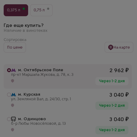
0,375 л
0,75 л
Где еще купить?
Наличие в винотеках
Сортировка
По цене
На карте
м. Октябрьское Поле
2 962
₽
пр-кт Маршала Жукова, д. 78, к. 3
Через 1-2 дня
м. Курская
3 040
₽
ул. Земляной Вал, д. 24/30, стр. 1
Через 1-2 дня
м. Одинцово
3 040
₽
б-р Любы Новосёловой, д. 13
Через 1-2 дня