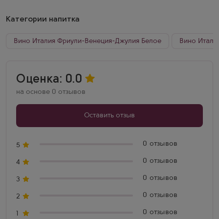
возраста 10 лет. Эти виноградники демонстрируют высокую
продуктивность: урожайность составляет от 50 до 55
Категории напитка
гектолитров с гектара, что позволяет получать качественное
вино с характерными особенностями местного терруара.
Вино Италия Фриули-Венеция-Джулия Белое
Вино Итали
Оценка: 0.0
на основе 0 отзывов
Оставить отзыв
0 отзывов
5
0 отзывов
4
0 отзывов
3
0 отзывов
2
0 отзывов
1