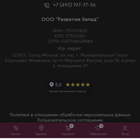
+7 (495) 197-77-56
ООО "Развитие Запад"
ИНН: 7751153620
КПП: 775101001
ОГРН: 5187746029884
Юр. адрес:
123103, Город Москва, вн.тер. г. Муниципальный Округ
Хорошево-Мневники, пр-кт Маршала Жукова, дом 78, корпус
3, помещение 1/1
Политика в отношении обработки персональных данных
Пользовательское соглашение
0
0
2026 © Winemore – Магазин алкогольных напитков в Москве
Акции
Адреса
Корзина
Избранное
Вход