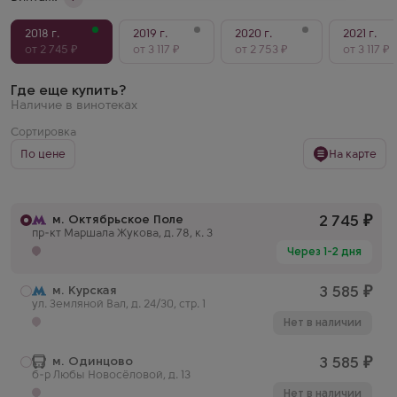
2018 г.
2019 г.
2020 г.
2021 г.
от 2 745 ₽
от 3 117 ₽
от 2 753 ₽
от 3 117 ₽
Где еще купить?
Наличие в винотеках
Сортировка
По цене
На карте
м. Октябрьское Поле
2 745
₽
пр-кт Маршала Жукова, д. 78, к. 3
Через 1-2 дня
м. Курская
3 585
₽
ул. Земляной Вал, д. 24/30, стр. 1
Нет в наличии
м. Одинцово
3 585
₽
б-р Любы Новосёловой, д. 13
Нет в наличии