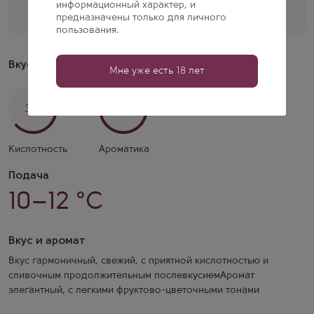
информационный характер, и
предназначены только для личного
Перезвоните мне
пользования.
Вкусовые свойства
Мне уже есть 18 лет
3/5
4/5
Кислотность
Ароматика
Подача
10–12 °C
Вкус и аромат
Вкус гармоничный, свежий, с приятной кислотностью и
сливочным продолжительным послевкусиемАромат
элегантный, с легкими фруктово-цветочными тонами