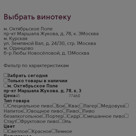
Выбрать винотеку
м. Октябрьское Поле
пр-кт Маршала Жукова, д. 78, к. 3
Москва
м. Курская
ул. Земляной Вал, д. 24/30, стр. 1
Москва
м. Одинцово
б-р Любы Новосёловой, д. 13
Москва
Фильтр по характеристикам
Забрать сегодня
Только товары в наличии
м. Октябрьское Поле
пр-кт Маршала Жукова. д. 78. к. 3
Цена
Тип товара
Специальное пиво
Бок
Квас
Лагер
Медовуха
Напиток
Овощное пиво
Пиво
Пиво
безалкогольное
Портер
Сидр
Смешанное пиво
Стаут
Фруктовое пиво
Эль
Цвет
Светлое
Красное
Темное