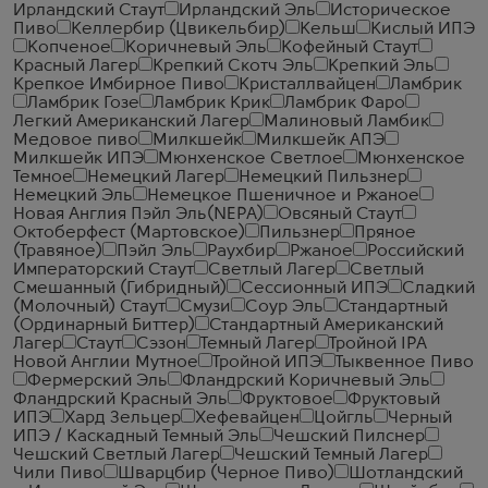
Ирландский Стаут
Ирландский Эль
Историческое
Пиво
Келлербир (Цвикельбир)
Кельш
Кислый ИПЭ
Копченое
Коричневый Эль
Кофейный Стаут
Красный Лагер
Крепкий Скотч Эль
Крепкий Эль
Крепкое Имбирное Пиво
Кристаллвайцен
Ламбрик
Ламбрик Гозе
Ламбрик Крик
Ламбрик Фаро
Легкий Американский Лагер
Малиновый Ламбик
Медовое пиво
Милкшейк
Милкшейк АПЭ
Милкшейк ИПЭ
Мюнхенское Светлое
Мюнхенское
Темное
Немецкий Лагер
Немецкий Пильзнер
Немецкий Эль
Немецкое Пшеничное и Ржаное
Новая Англия Пэйл Эль(NEPA)
Овсяный Стаут
Октоберфест (Мартовское)
Пильзнер
Пряное
(Травяное)
Пэйл Эль
Раухбир
Ржаное
Российский
Императорский Стаут
Светлый Лагер
Светлый
Смешанный (Гибридный)
Сессионный ИПЭ
Сладкий
(Молочный) Стаут
Смузи
Соур Эль
Стандартный
(Ординарный Биттер)
Стандартный Американский
Лагер
Стаут
Сэзон
Темный Лагер
Тройной IPA
Новой Англии Мутное
Тройной ИПЭ
Тыквенное Пиво
Фермерский Эль
Фландрский Коричневый Эль
Фландрский Красный Эль
Фруктовое
Фруктовый
ИПЭ
Хард Зельцер
Хефевайцен
Цойгль
Черный
ИПЭ / Каскадный Темный Эль
Чешский Пилснер
Чешский Светлый Лагер
Чешский Темный Лагер
Чили Пиво
Шварцбир (Черное Пиво)
Шотландский