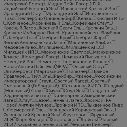
Имперский Портер
Индиа Пейл Лагер (IPL)
Индийский Бледный Эль
Ирландский Красный Эль
Ирландский Стаут
Ирландский Эль
Историческое
Пиво
Келлербир (Цвикельбир)
Кельш
Кислый ИПЭ
Копченое
Коричневый Эль
Кофейный Стаут
Красный Лагер
Крепкий Скотч Эль
Крепкий Эль
Крепкое Имбирное Пиво
Кристаллвайцен
Ламбрик
Ламбрик Гозе
Ламбрик Крик
Ламбрик Фаро
Легкий Американский Лагер
Малиновый Ламбик
Медовое пиво
Милкшейк
Милкшейк АПЭ
Милкшейк ИПЭ
Мюнхенское Светлое
Мюнхенское
Темное
Немецкий Лагер
Немецкий Пильзнер
Немецкий Эль
Немецкое Пшеничное и Ржаное
Новая Англия Пэйл Эль(NEPA)
Овсяный Стаут
Октоберфест (Мартовское)
Пильзнер
Пряное
(Травяное)
Пэйл Эль
Раухбир
Ржаное
Российский
Императорский Стаут
Светлый Лагер
Светлый
Смешанный (Гибридный)
Сессионный ИПЭ
Сладкий
(Молочный) Стаут
Смузи
Соур Эль
Стандартный
(Ординарный Биттер)
Стандартный Американский
Лагер
Стаут
Сэзон
Темный Лагер
Тройной IPA
Новой Англии Мутное
Тройной ИПЭ
Тыквенное Пиво
Фермерский Эль
Фландрский Коричневый Эль
Фландрский Красный Эль
Фруктовое
Фруктовый
ИПЭ
Хард Зельцер
Хефевайцен
Цойгль
Черный
ИПЭ / Каскадный Темный Эль
Чешский Пилснер