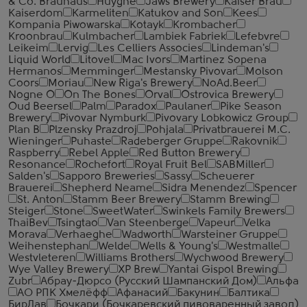
& Co. Brauhaus
Huyghe
Jaws Brewery
Kaiser Brau
Kaiserdom
Karmeliten
Katukov and Son
Kees
Kompania Piwowarska
Kotayk
Krombacher
Kroonbrau
Kulmbacher
Lambiek Fabriek
Lefebvre
Leikeim
Lervig
Les Celliers Associes
Lindeman's
Liquid World
Litovel
Mac Ivors
Martinez Sopena
Hermanos
Memminger
Mestansky Pivovar
Molson
Coors
Moriau
New Riga's Brewery
NoAd.Beer
Nogne O
On The Bones
Orval
Ostrovica Brewery
Oud Beersel
Palm
Paradox
Paulaner
Pike Season
Brewery
Pivovar Nymburk
Pivovary Lobkowicz Group
Plan B
Plzensky Prazdroj
Pohjala
Privatbrauerei M.C.
Wieninger
Puhaste
Radeberger Gruppe
Rakovnik
Raspberry
Rebel Apple
Red Button Brewery
Resonance
Rochefort
Royal Fruit Bel
SABMiller
Salden's
Sapporo Breweries
Sassy
Scheuerer
Brauerei
Shepherd Neame
Sidra Menendez
Spencer
St. Anton
Stamm Beer Brewery
Stamm Brewing
Steiger
Stone
SweetWater
Swinkels Family Brewers
ThaiBev
Tsingtao
Van Steenberge
Vapeur
Velka
Morava
Verhaeghe
Wadworth
Warsteiner Gruppe
Weihenstephan
Welde
Wells & Young's
Westmalle
Westvleteren
Williams Brothers
Wychwood Brewery
Wye Valley Brewery
XP Brew
Yantai Gispol Brewing
Zubr
Абрау-Дюрсо (Русский Шампанский Дом)
Альфа
АО РПК Хмелёфф
Афанасий
Бакунин
Балтика
БирЛав
Бочкари (Бочкаревский пивоваренный завод)