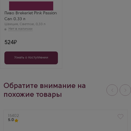
Пиво Brekeriet Pink Passion
Can 0.33 л
Швеция
,
Светлое
,
0,33 л
524
Узнать о поступлении
Обратите внимание на
похожие товары
Артикул
15402
5.0