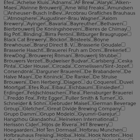
Efes
Achelse Kluis
Adnams
AF Brew
Alaryk
Alken-
Maes
Alvinne Brouwerij
Ame Wild Freaks
Amundsen
Anheuser-Busch InBev
Arcobrau Grafliches Brauhaus
Atmosphere
Augustiner-Brau Wagner
Axiom
Brewery
Ayinger
Bavaria
Bayreuther
Belhaven
Bierbrouwerij De Koningshoeven
Bieres de Chimay
Big Pot
Binding
Birra Peroni
Bitburger Braugruppe
Black Cat Brewery
Bockor
Bosteels
Boyne
Brewhouse
Brand Direct B. V.
Brasserie Goudale
Brasserie Haacht
Brauerei Fruh am Dom
Brekeriet
BrewDog
Brouwerej Roman
Brouwerij Strubbe
Brouwers Verzet
Budweiser Budvar
Carlsberg
Ceska
Pinta
Cider House
Circada
Cornelissen/Sint-Jozef
Corsendonk
Darguner Brauerei
De Brabandere
De
Halve Maan
De Koninck
De Ranke
De Struise
Brouwers
Den Herberg
Diageo
du Coquerel
Duvel
Moortgat
Efes Rus
Eibau
Eichbaum
Einsiedler
Erdinger
Feldschlosschen
Flea
Flensburger Brauerei
Freddo Fox
Fritz Egger
Fuller Smith & Turner
G.
Schneider & Sohn
Gebruder Maisel
German Beverage
Group
Gletcher
Great Divide Brewing Company
Grupo Damm
Grupo Modelo
Gyumri-Garejur
Hangzhou Qiandaohu
Heineken International
Herisson Cider
Hijos de Rivera
HIT Brewery
Hoegaarden
Hof Ten Dormaal
Hofbrau Munchen
Hofbrauhaus Freising
Holba
Hols
Hook Norton
Hosl