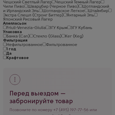
Чешский Светлый Лагер
Чешский Темный Лагер
Чили Пиво
Шварцбир (Черное Пиво)
Шотландский
и Ирландский Эль
Шотландское Легкое
Штайнбир
Экстра Спешл (Стронг Биттер)
Янтарный Эль
Японский Рисовый Лагер
Апелласьон
Friuli-Venezia-Giulia
ЗГУ Крым
ЗГУ Кубань
Упаковка
Банка (Can)
Стекло (Glass)
Кег (Keg)
Фильтрация
Нефильтрованное
Фильтрованное
1 год
Да
Крафтовое
Перед выездом —
забронируйте товар
Позвоните по номеру
+7 (495) 197-77-56
или