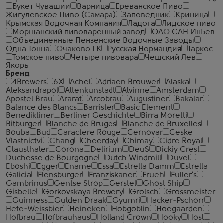
Букет Чувашии
Варница
Ереванское Пиво
Жигулевское Пиво (Самара)
Заповедник
Криница
Крымская Водочная Компания
Ладога
Лидское пиво
Моршанский пивоваренный завод
ОАО САН ИнБев
Объединенные Пензенские Водочные Заводы
Одна Тонна
Очаково ГК
Русская Нормандия
Таркос
Томское пиво
Четыре пивовара
Чешский Лев
Якорь
Бренд
4Brewers
6X
Achel
Adriaen Brouwer
Alaska
Aleksandrapol
Altenkunstadt
Alvinne
Amsterdam
Apostel Brau
Ararat
Arcobrau
Augustiner
Bakalar
Balance des Blancs
Barrister
Basic Element
Benediktiner
Berliner Geschichte
Birra Moretti
Bitburger
Blanche de Bruges
Blanche de Bruxelles
Bouba
Bud
Caractere Rouge
Cernovar
Ceske
Vlastnictvi
Chang
Cheerday
Chimay
Cidre Royal
Clausthaler
Corona
Delirium
DeuS
Dickiy Crest
Duchesse de Bourgogne
Dutch Windmill
Duvel
Eboshi
Egger
Ename
Essa
Estrella Damm
Estrella
Galicia
Flensburger
Franziskaner
Frueh
Fuller's
Gambrinus
Gentse Strop
Gerstel
Ghost Ship
Gisbelle
Gorkovskaya Brewery
Grolsch
Grossmeister
Guinness
Gulden Draak
Gyumri
Hacker-Pschorr
Hefe-Weissbier
Heineken
Hobgoblin
Hoegaarden
Hofbrau
Hofbrauhaus
Holland Crown
Hooky
Hosl