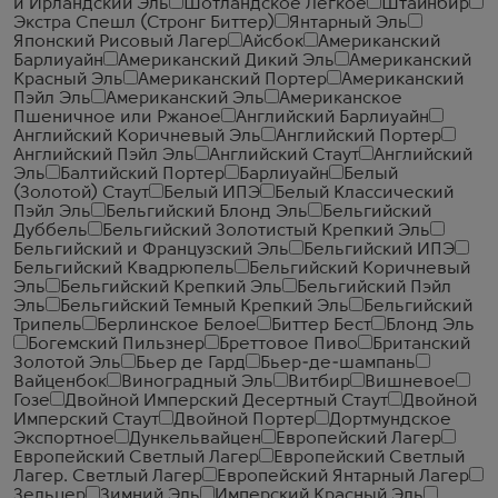
и Ирландский Эль
Шотландское Легкое
Штайнбир
Экстра Спешл (Стронг Биттер)
Янтарный Эль
Японский Рисовый Лагер
Айсбок
Американский
Барлиуайн
Американский Дикий Эль
Американский
Красный Эль
Американский Портер
Американский
Пэйл Эль
Американский Эль
Американское
Пшеничное или Ржаное
Английский Барлиуайн
Английский Коричневый Эль
Английский Портер
Английский Пэйл Эль
Английский Стаут
Английский
Эль
Балтийский Портер
Барлиуайн
Белый
(Золотой) Стаут
Белый ИПЭ
Белый Классический
Пэйл Эль
Бельгийский Блонд Эль
Бельгийский
Дуббель
Бельгийский Золотистый Крепкий Эль
Бельгийский и Французский Эль
Бельгийский ИПЭ
Бельгийский Квадрюпель
Бельгийский Коричневый
Эль
Бельгийский Крепкий Эль
Бельгийский Пэйл
Эль
Бельгийский Темный Крепкий Эль
Бельгийский
Трипель
Берлинское Белое
Биттер Бест
Блонд Эль
Богемский Пильзнер
Бреттовое Пиво
Британский
Золотой Эль
Бьер де Гард
Бьер-де-шампань
Вайценбок
Виноградный Эль
Витбир
Вишневое
Гозе
Двойной Имперский Десертный Стаут
Двойной
Имперский Стаут
Двойной Портер
Дортмундское
Экспортное
Дункельвайцен
Европейский Лагер
Европейский Светлый Лагер
Европейский Светлый
Лагер. Светлый Лагер
Европейский Янтарный Лагер
Зельцер
Зимний Эль
Имперский Красный Эль