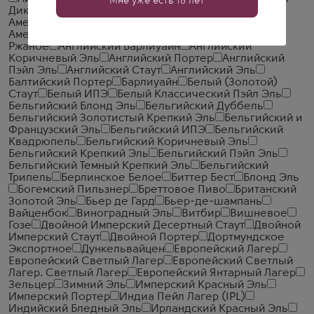
Мне уже есть 18 лет
Дикий Эль
Американский Красный Эль
Американский Портер
Американский Пэйл Эль
Американский Эль
Американское Пшеничное или
Ржаное
Английский Барлиуайн
Английский
Коричневый Эль
Английский Портер
Английский
Пэйл Эль
Английский Стаут
Английский Эль
Балтийский Портер
Барлиуайн
Белый (Золотой)
Стаут
Белый ИПЭ
Белый Классический Пэйл Эль
Бельгийский Блонд Эль
Бельгийский Дуббель
Бельгийский Золотистый Крепкий Эль
Бельгийский и
Французский Эль
Бельгийский ИПЭ
Бельгийский
Квадрюпель
Бельгийский Коричневый Эль
Бельгийский Крепкий Эль
Бельгийский Пэйл Эль
Бельгийский Темный Крепкий Эль
Бельгийский
Трипель
Берлинское Белое
Биттер Бест
Блонд Эль
Богемский Пильзнер
Бреттовое Пиво
Британский
Золотой Эль
Бьер де Гард
Бьер-де-шампань
Вайценбок
Виноградный Эль
Витбир
Вишневое
Гозе
Двойной Имперский Десертный Стаут
Двойной
Имперский Стаут
Двойной Портер
Дортмундское
Экспортное
Дункельвайцен
Европейский Лагер
Европейский Светлый Лагер
Европейский Светлый
Лагер. Светлый Лагер
Европейский Янтарный Лагер
Зельцер
Зимний Эль
Имперский Красный Эль
Имперский Портер
Индиа Пейл Лагер (IPL)
Индийский Бледный Эль
Ирландский Красный Эль