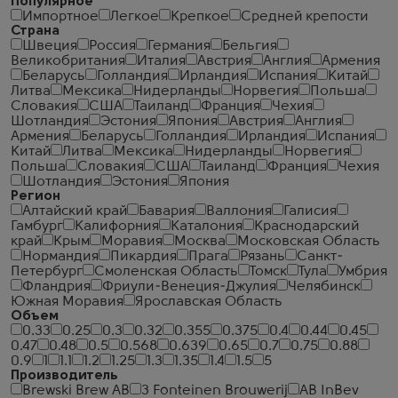
Популярное
Импортное
Легкое
Крепкое
Средней крепости
Страна
Швеция
Россия
Германия
Бельгия
Великобритания
Италия
Австрия
Англия
Армения
Беларусь
Голландия
Ирландия
Испания
Китай
Литва
Мексика
Нидерланды
Норвегия
Польша
Словакия
США
Таиланд
Франция
Чехия
Шотландия
Эстония
Япония
Австрия
Англия
Армения
Беларусь
Голландия
Ирландия
Испания
Китай
Литва
Мексика
Нидерланды
Норвегия
Польша
Словакия
США
Таиланд
Франция
Чехия
Шотландия
Эстония
Япония
Регион
Алтайский край
Бавария
Валлония
Галисия
Гамбург
Калифорния
Каталония
Краснодарский
край
Крым
Моравия
Москва
Московская Область
Нормандия
Пикардия
Прага
Рязань
Санкт-
Петербург
Смоленская Область
Томск
Тула
Умбрия
Фландрия
Фриули-Венеция-Джулия
Челябинск
Южная Моравия
Ярославская Область
Объем
0.33
0.25
0.3
0.32
0.355
0.375
0.4
0.44
0.45
0.47
0.48
0.5
0.568
0.639
0.65
0.7
0.75
0.88
0.9
1
1.1
1.2
1.25
1.3
1.35
1.4
1.5
5
Производитель
Brewski Brew AB
3 Fonteinen Brouwerij
AB InBev