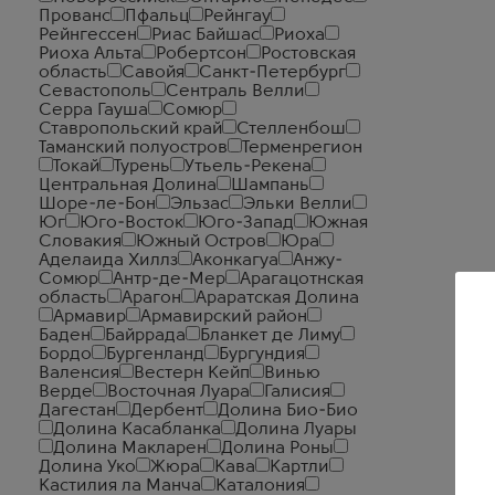
Прованс
Пфальц
Рейнгау
Рейнгессен
Риас Байшас
Риоха
Риоха Альта
Робертсон
Ростовская
область
Савойя
Санкт-Петербург
Севастополь
Сентраль Велли
Серра Гауша
Сомюр
Ставропольский край
Стелленбош
Таманский полуостров
Терменрегион
Токай
Турень
Утьель-Рекена
Центральная Долина
Шампань
Шоре-ле-Бон
Эльзас
Эльки Велли
Юг
Юго-Восток
Юго-Запад
Южная
Словакия
Южный Остров
Юра
Аделаида Хиллз
Аконкагуа
Анжу-
Сомюр
Антр-де-Мер
Арагацотнская
область
Арагон
Араратская Долина
Армавир
Армавирский район
Баден
Байррада
Бланкет де Лиму
Бордо
Бургенланд
Бургундия
Валенсия
Вестерн Кейп
Винью
Верде
Восточная Луара
Галисия
Дагестан
Дербент
Долина Био-Био
Долина Касабланка
Долина Луары
Долина Макларен
Долина Роны
Долина Уко
Жюра
Кава
Картли
Кастилия ла Манча
Каталония