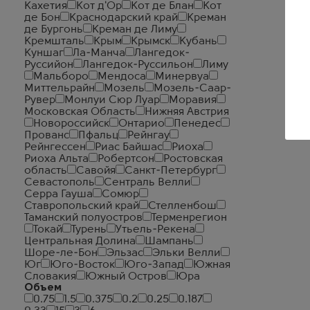
Кахетия
Кот д'Ор
Кот де Блан
Кот
де Бон
Краснодарский край
Креман
де Бургонь
Креман де Лиму
Кремшталь
Крым
Крымск
Кубань
Куншаг
Ла-Манча
Лангедок-
Руссийон
Лангедок-Руссильон
Лиму
Мальборо
Мендоса
Минервуа
Миттельрайн
Мозель
Мозель-Саар-
Рувер
Монлуи Сюр Луар
Моравия
Московская Область
Нижняя Австрия
Новороссийск
Онтарио
Пенедес
Прованс
Пфальц
Рейнгау
Рейнгессен
Риас Байшас
Риоха
Риоха Альта
Робертсон
Ростовская
область
Савойя
Санкт-Петербург
Севастополь
Сентраль Велли
Серра Гауша
Сомюр
Ставропольский край
Стелленбош
Таманский полуостров
Терменрегион
Токай
Турень
Утьель-Рекена
Центральная Долина
Шампань
Шоре-ле-Бон
Эльзас
Эльки Велли
Юг
Юго-Восток
Юго-Запад
Южная
Словакия
Южный Остров
Юра
Объем
0.75
1.5
0.375
0.2
0.25
0.187