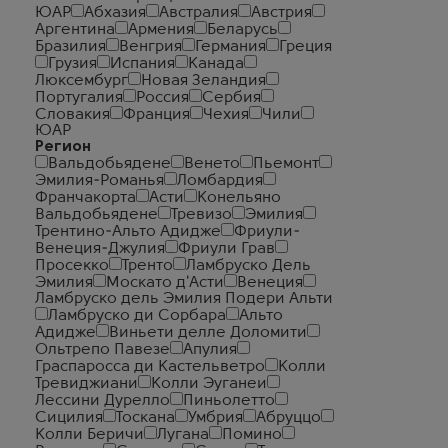
ЮАР
Абхазия
Австралия
Австрия
Аргентина
Армения
Беларусь
Бразилия
Венгрия
Германия
Греция
Грузия
Испания
Канада
Люксембург
Новая Зеландия
Португалия
Россия
Сербия
Словакия
Франция
Чехия
Чили
ЮАР
Регион
Вальдобьядене
Венето
Пьемонт
Эмилия-Романья
Ломбардия
Франчакорта
Асти
Конельяно
Вальдобьядене
Тревизо
Эмилия
Трентино-Альто Адидже
Фриули-
Венеция-Джулия
Фриули Грав
Просекко
Тренто
Ламбруско Дель
Эмилия
Москато д'Асти
Венеция
Ламбруско дель Эмилия Подери Альти
Ламбруско ди Сорбара
Альто
Адидже
Виньети делле Доломити
Ольтрепо Павезе
Апулия
Граспаросса ди Кастельветро
Колли
Тревиджиани
Колли Эуганеи
Лессини Дурелло
Пиньолетто
Сицилия
Тоскана
Умбрия
Абруццо
Колли Беричи
Лугана
Помино