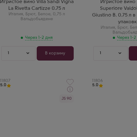
Игристое вино Villa Sandi Vigna
Игристое вино 
La Rivetta Cartizze 0.75 л
Superiore Vald
Италия
,
Брют
,
Белое
,
0,75 л
Giustino B. 0.75 л
Вальдобьядене
упаковк
Италия
,
Брют
,
Бе
Вальдобья
Через 1-2 дня
Через 1-2
1
1
В корзину
Артикул
11807
Артикул
11806
5.0
5.0
Забрать сегодня
Забрать сегодня
JS 90
Белое Брют Игристое вино
Белое Брют Игристое
Просекко Супериоре
Просекко Супериоре
Вальдоббьядене Куартезе Брют
Вальдоббьядене Джус
Производитель
Производитель
Ruggeri
Ruggeri
Сорт винограда
Сорт винограда
Глера
Глера
Регион
Регион
Вальдобьядене, Венето
Вальдобьядене, Вене