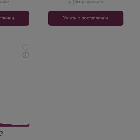
уплении
Узнать о поступлении
 вино
ант Альберто
то
е
ь яблок и
одном