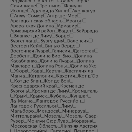
Реджано
Саленто
Соаве
Терре
Сичилиане
Трентино
Фриули
Исонцо
Аделаида Хиллз
Аконкагуа
Анжу-Сомюр
Антр-де-Мер
Арагацотнская область
Арагон
Араратская Долина
Армавир
Армавирский район
Баден
Байррада
Бланкет де Лиму
Бордо
Бургенланд
Бургундия
Валенсия
Вестерн Кейп
Винью Верде
Восточная Луара
Галисия
Дагестан
Дербент
Долина Био-Био
Долина
Касабланка
Долина Луары
Долина
Макларен
Долина Роны
Долина Уко
Жюра
Кава
Картли
Кастилия ла
Манча
Каталония
Кахетия
Кот д'Ор
Кот де Блан
Кот де Бон
Краснодарский край
Креман де
Бургонь
Креман де Лиму
Кремшталь
Крым
Крымск
Кубань
Куншаг
Ла-Манча
Лангедок-Руссийон
Лангедок-Руссильон
Лиму
Мальборо
Мендоса
Минервуа
Миттельрайн
Мозель
Мозель-Саар-
Рувер
Монлуи Сюр Луар
Моравия
Московская Область
Нижняя Австрия
Новороссийск
Онтарио
Пенедес