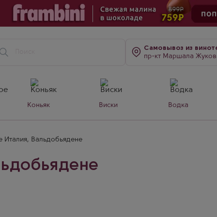
Самовывоз
из винот
пр-кт Маршала Жукова, д. 7
Коньяк
Виски
Водка
 Италия, Вальдобьядене
льдобьядене