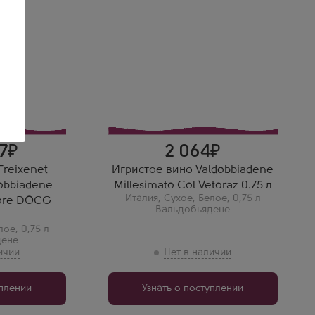
Вальдоббьядене Миллезимато
секко
Кол Ветораз
Производитель
Col Vetoraz
Сорт винограда
Глера
Регион
Вальдобьядене, Венето
то
Вера С.
Валдоббьядене
Миллезимато Коль Веторац
— премиальное Просекко.
Очень тонкое и цветочное.
7
2 064
Freixenet
Игристое вино Valdobbiadene
obbiadene
Millesimato Col Vetoraz 0.75 л
Италия
,
Сухое
,
Белое
,
0,75 л
iore DOCG
Вальдобьядене
лое
,
0,75 л
дене
уплении
Узнать о поступлении