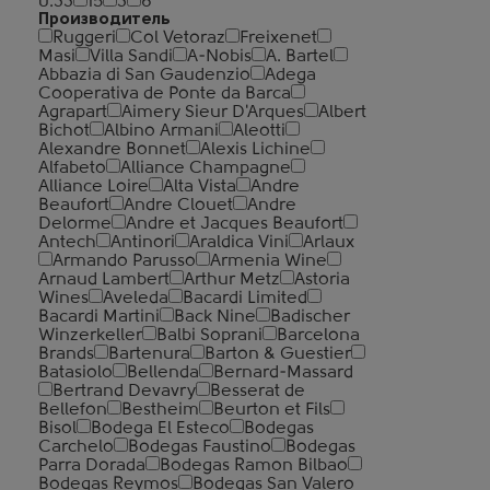
0.33
15
3
6
Производитель
Ruggeri
Col Vetoraz
Freixenet
Masi
Villa Sandi
A-Nobis
A. Bartel
Abbazia di San Gaudenzio
Adega
Cooperativa de Ponte da Barca
Agrapart
Aimery Sieur D'Arques
Albert
Bichot
Albino Armani
Aleotti
Alexandre Bonnet
Alexis Lichine
Alfabeto
Alliance Champagne
Alliance Loire
Alta Vista
Andre
Beaufort
Andre Clouet
Andre
Delorme
Andre et Jacques Beaufort
Antech
Antinori
Araldica Vini
Arlaux
Armando Parusso
Armenia Wine
Arnaud Lambert
Arthur Metz
Astoria
Wines
Aveleda
Bacardi Limited
Bacardi Martini
Back Nine
Badischer
Winzerkeller
Balbi Soprani
Barcelona
Brands
Bartenura
Barton & Guestier
Batasiolo
Bellenda
Bernard-Massard
Bertrand Devavry
Besserat de
Bellefon
Bestheim
Beurton et Fils
Bisol
Bodega El Esteco
Bodegas
Carchelo
Bodegas Faustino
Bodegas
Parra Dorada
Bodegas Ramon Bilbao
Bodegas Reymos
Bodegas San Valero