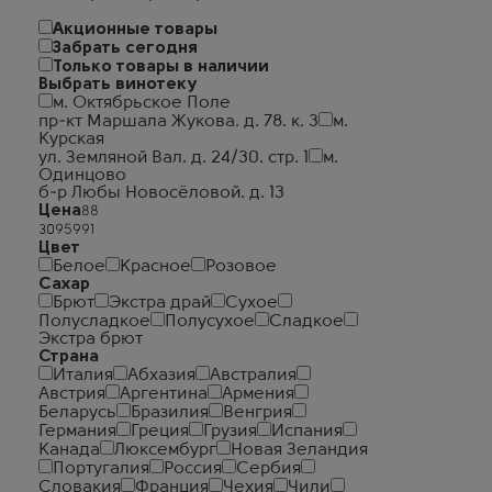
Акционные товары
Забрать сегодня
Только товары в наличии
Выбрать винотеку
м. Октябрьское Поле
пр-кт Маршала Жукова. д. 78. к. 3
м.
Курская
ул. Земляной Вал. д. 24/30. стр. 1
м.
Одинцово
б-р Любы Новосёловой. д. 13
Цена
Цвет
Белое
Красное
Розовое
Сахар
Брют
Экстра драй
Сухое
Полусладкое
Полусухое
Сладкое
Экстра брют
Страна
Италия
Абхазия
Австралия
Австрия
Аргентина
Армения
Беларусь
Бразилия
Венгрия
Германия
Греция
Грузия
Испания
Канада
Люксембург
Новая Зеландия
Португалия
Россия
Сербия
Словакия
Франция
Чехия
Чили