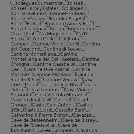
Bodegues Sumarroca
Boisset
Boisset Family Estates
Bollinger
Bonnet-Gilmert
Bonnet-Huteau
Bonnet-Ponson
Bortolin Angelo
Bosio
Botter
Bouchard Aine & Fils
Bouvet Ladubay
Braida
Brimoncourt
Ca dei Frati
Ca Montebello
Ca'Del
Bosco
Ca'del Colle
Caldirola
Campari
Campo Viejo
Canti
Cantina
del Coppiere
Cantina di Soave
Cantina Montelliana
Cantina
Montelliana e dei Colli Asolani
Cantina
Orsogna
Cantine Casabella
Cantine
Ceci
Cantine Due Palme
Cantine
Maschio
Cantine Pirovano
Cantine
Riunite & Civ
Cantine Vedova
Casa
Coste Piane
Casa de Vila Nova
Casa
Defra
Casa Demonte
Casa Vinicola
Antonutti
Casa Vinicola Morando
Cascina degli Ulivi
Casere
Castel
Groupe
Castel Sant Antoni
Castell
d'Or
Castell Llord
Castello Banfi
Catherine & Pierre Breton
Cavazza
Cave de Beblenheim
Cave de Bissey
Cave de Ribeauville
Cave de
Turckheim
Caves Campelo
Caves da