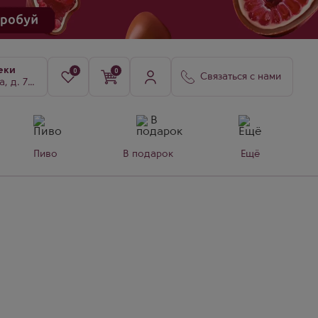
еки
0
0
Связаться с нами
8, к. 3
Пиво
В подарок
Ещё