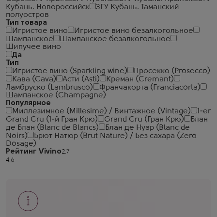
Кубань. Новороссийск
ЗГУ Кубань. Таманский
полуостров
Тип товара
Игристое вино
Игристое вино безалкогольное
Шампанское
Шампанское безалкогольное
Шипучее вино
Да
Тип
Игристое вино (Sparkling wine)
Просекко (Prosecco)
Кава (Cava)
Асти (Asti)
Креман (Cremant)
Ламбруско (Lambrusco)
Франчакорта (Franciacorta)
Шампанское (Champagne)
Популярное
Миллезимное (Millesime) / Винтажное (Vintage)
1-er
Grand Cru (1-й Гран Крю)
Grand Cru (Гран Крю)
Блан
де Блан (Blanc de Blancs)
Блан де Нуар (Blanc de
Noirs)
Брют Натюр (Brut Nature) / Без сахара (Zero
Dosage)
Рейтинг Vivino