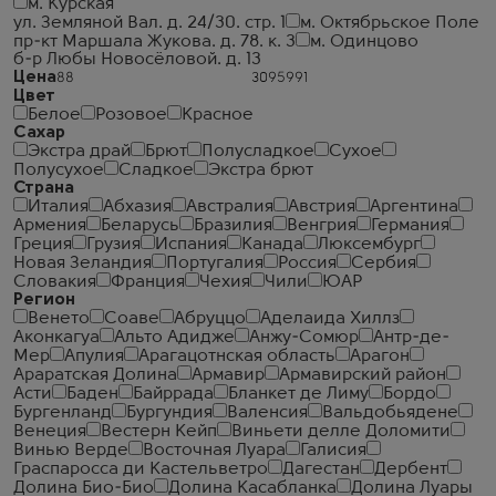
м. Курская
ул. Земляной Вал. д. 24/30. стр. 1
м. Октябрьское Поле
пр-кт Маршала Жукова. д. 78. к. 3
м. Одинцово
б-р Любы Новосёловой. д. 13
Цена
Цвет
Белое
Розовое
Красное
Сахар
Экстра драй
Брют
Полусладкое
Сухое
Полусухое
Сладкое
Экстра брют
Страна
Италия
Абхазия
Австралия
Австрия
Аргентина
Армения
Беларусь
Бразилия
Венгрия
Германия
Греция
Грузия
Испания
Канада
Люксембург
Новая Зеландия
Португалия
Россия
Сербия
Словакия
Франция
Чехия
Чили
ЮАР
Регион
Венето
Соаве
Абруццо
Аделаида Хиллз
Аконкагуа
Альто Адидже
Анжу-Сомюр
Антр-де-
Мер
Апулия
Арагацотнская область
Арагон
Араратская Долина
Армавир
Армавирский район
Асти
Баден
Байррада
Бланкет де Лиму
Бордо
Бургенланд
Бургундия
Валенсия
Вальдобьядене
Венеция
Вестерн Кейп
Виньети делле Доломити
Винью Верде
Восточная Луара
Галисия
Граспаросса ди Кастельветро
Дагестан
Дербент
Долина Био-Био
Долина Касабланка
Долина Луары