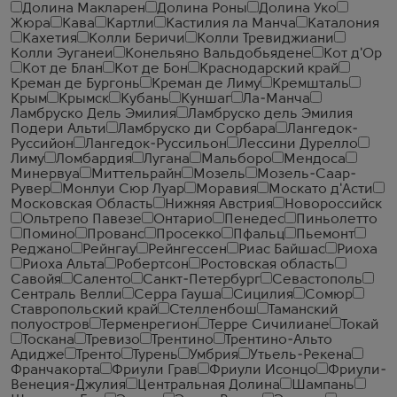
Долина Макларен
Долина Роны
Долина Уко
Жюра
Кава
Картли
Кастилия ла Манча
Каталония
Кахетия
Колли Беричи
Колли Тревиджиани
Колли Эуганеи
Конельяно Вальдобьядене
Кот д'Ор
Кот де Блан
Кот де Бон
Краснодарский край
Креман де Бургонь
Креман де Лиму
Кремшталь
Крым
Крымск
Кубань
Куншаг
Ла-Манча
Ламбруско Дель Эмилия
Ламбруско дель Эмилия
Подери Альти
Ламбруско ди Сорбара
Лангедок-
Руссийон
Лангедок-Руссильон
Лессини Дурелло
Лиму
Ломбардия
Лугана
Мальборо
Мендоса
Минервуа
Миттельрайн
Мозель
Мозель-Саар-
Рувер
Монлуи Сюр Луар
Моравия
Москато д'Асти
Московская Область
Нижняя Австрия
Новороссийск
Ольтрепо Павезе
Онтарио
Пенедес
Пиньолетто
Помино
Прованс
Просекко
Пфальц
Пьемонт
Реджано
Рейнгау
Рейнгессен
Риас Байшас
Риоха
Риоха Альта
Робертсон
Ростовская область
Савойя
Саленто
Санкт-Петербург
Севастополь
Сентраль Велли
Серра Гауша
Сицилия
Сомюр
Ставропольский край
Стелленбош
Таманский
полуостров
Терменрегион
Терре Сичилиане
Токай
Тоскана
Тревизо
Трентино
Трентино-Альто
Адидже
Тренто
Турень
Умбрия
Утьель-Рекена
Франчакорта
Фриули Грав
Фриули Исонцо
Фриули-
Венеция-Джулия
Центральная Долина
Шампань