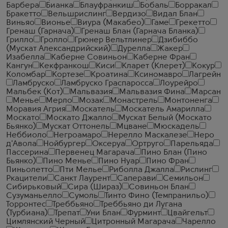
Барбера
Бианка
Блауфранкиш
Бобаль
Борракал
Бракетто
Вельшрислинг
Вердизо
Видал Блан
Виньяо
Вионье
Виура (Макабео)
Гаме
Грекетто
Гренаш (Гарнача)
Гренаш Блан (Гарнача Бланка)
Грилло
Гролло
Грюнер Вельтлинер
Дзибиббо
(Мускат Александрийский)
Дурелла
Жакер
Изабелла
Каберне Совиньон
Каберне Фран
Кангун
Кекфранкош
Киси
Кларет (Клерет)
Кокур
Коломбар
Кортезе
Кроатина
Ксиномавро
Лагрейн
Ламбруско
Ламбруско Граспаросса
Лоурейро
Мальбек (Кот)
Мальвазия
Мальвазия Фина
Марсан
Менье
Мерло
Мозак
Монастрель
Монтоненга
Моравия Агрия
Москатель
Москатель Амарилла
Москато
Москато Джалло
Мускат Белый (Москато
Бьянко)
Мускат Оттонель
Мцване
Мюскадель
Неббиоло
Негроамаро
Нерелло Маскалезе
Неро
д'Авола
Нойбургер
Оксеруа
Ортруго
Парельяда
Пассерина
Первенец Магарача
Пино Блан (Пино
Бьянко)
Пино Менье
Пино Нуар
Пино Фран
Пиньолетто
Пти Мелье
Риболла Джалла
Рислинг
Ркацители
Санкт Лаурент
Саперави
Семильон
Сибирьковый
Сира (Шираз)
Совиньон Блан
Сузуманьелло
Сумоль
Тинто Фино (Темпранильо)
Торронтес
Треббьяно
Треббьяно ди Лугана
(Турбиана)
Трепат
Уни Блан
Фурминт
Цвайгельт
Цимлянский Черный
Цитронный Магарача
Чарелло