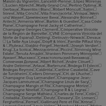
Maison du Vigneron
Lancelot-Pienne
Lopez Morenas
Lucien Albrecht
Mailly Grand Cru
Perlino Optima
R.
Gerbaux
Raventos i Blanc
Robert Moncuit
Salon
Sorevi
Villa Conchi
Villa Franciacorta
Vinispa
Wein
und Wasser
Цимлянские Вина
Alexandre Bonnet
Antech
Armenia Wine
Barton & Guestier
Casa Coste
Piane
Champagne Ferat Jacky et Catherine
Champagne Georges Clement
Cooperative Vinicole
de la Region de Baroville
CVNE (Compania Vinicola del
Norte de Espana)
Delong
Delouvin-Nowack
Devaux
La Taille Aux Loups
Dopff & Irion
Famille Piffaut Vins
&
Fluteau
Gaidoz-Forget
Henkell
Joseph Verdier
Krug
La Scolca
Mezzacorona
Piccini
Simonsig Wine
Estate
Tenuta Amadio
Vranken Pommery Monopole
Ариант
Мысхако
Севастопольский Винзавод
Солнечная Долина
Albert Bichot
Andre Clouet
Andre Delorme
Arlaux
Bartenura
Bodega El Esteco
Bodegas Reymos
Caldirola
Cantine Casabella
Cave
de Turckheim
Cellers Domenys
CH. de L'Auche
Champagne Guy Larmandier
Champagne Jean-
Jacques Lamoureux
Champagne Louis de Sacy
Champagne Mangin et Fils
Champagne Morize
Champagne Noellat
Champagne R & L Legras
Champagne Serge Mathieu
Charles de Fere
Colin
Costadila
Delamotte
Deutz
Devavry
Dr. Loosen
Ferghettina
Ferrari
Gallimard Pere et Fils
Krone