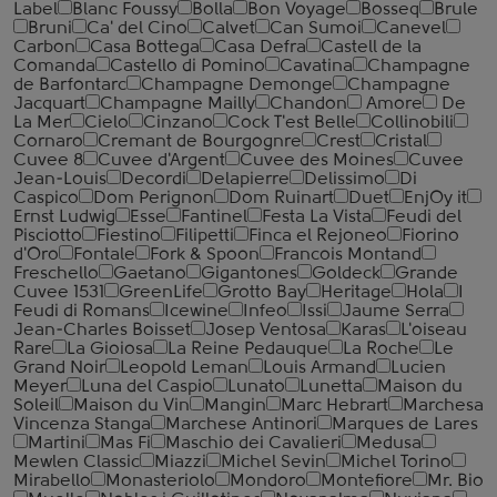
Label
Blanc Foussy
Bolla
Bon Voyage
Bosseq
Brule
Bruni
Ca' del Cino
Calvet
Can Sumoi
Canevel
Carbon
Casa Bottega
Casa Defra
Castell de la
Comanda
Castello di Pomino
Cavatina
Champagne
de Barfontarc
Champagne Demonge
Champagne
Jacquart
Champagne Mailly
Chandon
Amore
De
La Mer
Cielo
Cinzano
Cock T'est Belle
Collinobili
Cornaro
Cremant de Bourgognre
Crest
Cristal
Cuvee 8
Cuvee d'Argent
Cuvee des Moines
Cuvee
Jean-Louis
Decordi
Delapierre
Delissimo
Di
Caspico
Dom Perignon
Dom Ruinart
Duet
EnjOy it
Ernst Ludwig
Esse
Fantinel
Festa La Vista
Feudi del
Pisciotto
Fiestino
Filipetti
Finca el Rejoneo
Fiorino
d'Oro
Fontale
Fork & Spoon
Francois Montand
Freschello
Gaetano
Gigantones
Goldeck
Grande
Cuvee 1531
GreenLife
Grotto Bay
Heritage
Hola
I
Feudi di Romans
Icewine
Infeo
Issi
Jaume Serra
Jean-Charles Boisset
Josep Ventosa
Karas
L'oiseau
Rare
La Gioiosa
La Reine Pedauque
La Roche
Le
Grand Noir
Leopold Leman
Louis Armand
Lucien
Meyer
Luna del Caspio
Lunato
Lunetta
Maison du
Soleil
Maison du Vin
Mangin
Marc Hebrart
Marchesa
Vincenza Stanga
Marchese Antinori
Marques de Lares
Martini
Mas Fi
Maschio dei Cavalieri
Medusa
Mewlen Classic
Miazzi
Michel Sevin
Michel Torino
Mirabello
Monasteriolo
Mondoro
Montefiore
Mr. Bio