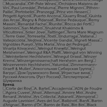
Nestarec
Moletto
Mollydooker Wines
Montes
Muga
Muscandia
Off-Piste Wines
Orchidees Maisons de
Vin
Paul Leredde
Petaluma
Pierre Mignon
Pithon-
Paille
Portobello
Pranzegg
Prinz von Hessen
Progetti Agricoli
Puerto Ancona
Quarry Road
Quinta
das Arcas
Regny & Pidansat
Reine Pedauque
Remy
Massin
Renardat Fache
Riunite
Rocca dei Forti
Salomon
San Matteo
Shukhrat Khakimov &
Viticultores
Soler Jove
Taittinger
Terra Mare Magnum
Terre Gaie
Torresella
Tosti
Undurraga
Vallana
Vallepicciola
Vedova
Vicente Gandia
Vigneti Massa
Vignobles Pueyo
Villa Maria
Vina del Pedregal
Vinarija Kovacevic
Weingut Knewitz
Weingut
Melsheimer
Weingut R&A Pfaffl
Weingut von Winning
Weinkellerei Hechtsheim
Winegut Grassl
Winzer
Krems
Winzergenossenschaft Herxheim am Berg
Winzerverein Hechtsheim
Yalumba
Zimmermann-
Graeff & Muller
Алкогольная Сибирская Группа
Вагрус
Дом Грузинского Вина
Игристые вина
Русский Алкоголь (Руст Россия)
Татспиртпром
Шумринка
Бренд
Corte dei Rovi
A. Bartel
Accademia
ADN de Foudre
Agora Cuvee
Ahso
Altemasi
Amore Mio
Andre
Renard
Aristov
Ars Collecta
Askaneli
Atemporal
Auguste Lavoisier
Aves del Sur
Balbinot
Banfi
Baron
d'Arignac
Baron d'Or
Baron de Rais
Bio Bio
Black