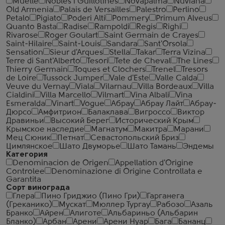
Muelle
Nobles i Guillotines
Novapalma
Nuviana
Old Armenia
Palais de Versailles
Palestro
Perlino
Petalo
Pigiato
Poderi Alti
Pommery
Primum Alveus
Quanto Basta
Radise
Rampoldi
Regis
Righi
Rivarose
Roger Goulart
Saint Germain de Crayes
Saint-Hilaire
Saint-Louis
Sandara
Sant'Orsola
Sensation
Sieur d'Arques
Stella
Takar
Terra Vizina
Terre di Sant'Alberto
Tesori
Tete de Cheval
The Lines
Thierry Germain
Toques et Clochers
Trenel
Tresors
de Loire
Tussock Jumper
Vale d'Este
Valle Calda
Veuve du Vernay
Viala
Vilarnau
Villa Bordeaux
Villa
Cialdini
Villa Marcello
Vilmart
Vina Albali
Vina
Esmeralda
Vinart
Vogue
Абрау
Абрау Лайт
Абрау-
Дюрсо
Амфитрион
Балаклава
Вигроссо
Виктор
Дравиньи
Высокий Берег
Исторический Крым
Крымское наследие
Магнатум
Макитра
Марани
Мец Сюник
Петнат
Севастопольский Бриз
Цимлянское
Шато Двуморье
Шато Тамань
Эндемы
Категория
Denominacion de Origen
Appellation d'Origine
Controlee
Denominazione di Origine Controllata e
Garantita
Сорт винограда
Глера
Пино Гриджио (Пино Гри)
Гарганега
(Греканико)
Мускат
Мюллер Тургау
Рабозо
Азаль
Бранко
Айрен
Алиготе
Альбариньо (Альбарин
Бланко)
Арбан
Арени
Арени Нуар
Бага
Бананц