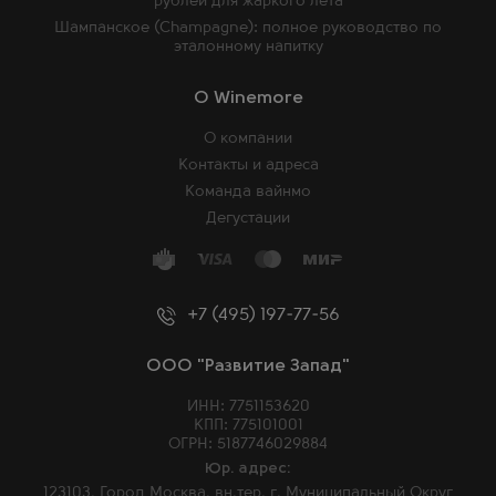
рублей для жаркого лета
Шампанское (Champagne): полное руководство по
эталонному напитку
O Winemore
О компании
Контакты и адреса
Команда вайнмо
Дегустации
+7 (495) 197-77-56
ООО "Развитие Запад"
ИНН: 7751153620
КПП: 775101001
ОГРН: 5187746029884
Юр. адрес:
123103, Город Москва, вн.тер. г. Муниципальный Округ