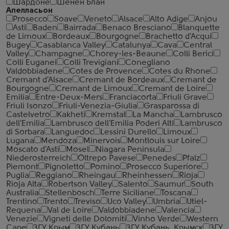
Шардоне
Шенен Блан
Апелласьон
Prosecco
Soave
Veneto
Alsace
Alto Adige
Anjou
Asti
Baden
Bairrada
Benaco Bresciano
Blanquette
de Limoux
Bordeaux
Bourgogne
Brachetto d'Acqui
Bugey
Casablanca Valley
Catalunya
Cava
Central
Valley
Champagne
Chorey-les-Beaune
Colli Berici
Colli Euganei
Colli Trevigiani
Conegliano
Valdobbiadene
Cotes de Provence
Cotes du Rhone
Cremant d'Alsace
Cremant de Bordeaux
Cremant de
Bourgogne
Cremant de Limoux
Cremant de Loire
Emilia
Entre-Deux-Mers
Franciacorta
Friuli Grave
Friuli Isonzo
Friuli-Venezia-Giulia
Grasparossa di
Castelvetro
Kakheti
Kremstal
La Mancha
Lambrusco
dell'Emilia
Lambrusco dell'Emilia Poderi Alti
Lambrusco
di Sorbara
Languedoc
Lessini Durello
Limoux
Lugana
Mendoza
Minervois
Montlouis sur Loire
Moscato d'Asti
Mosel
Niagara Peninsula
Niederosterreich
Oltrepo Pavese
Penedes
Pfalz
Piemont
Pignoletto
Pomino
Prosecco Superiore
Puglia
Reggiano
Rheingau
Rheinhessen
Rioja
Rioja Alta
Robertson Valley
Salento
Saumur
South
Australia
Stellenbosch
Terre Siciliane
Toscana
Trentino
Trento
Treviso
Uco Valley
Umbria
Utiel-
Requena
Val de Loire
Valdobbiadene
Valencia
Venezie
Vigneti delle Dolomiti
Vinho Verde
Western
Cape
ЗГУ Крым
ЗГУ Кубань
ЗГУ Кубань. Крымск
ЗГУ