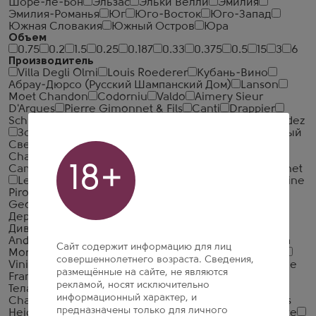
Шоре-ле-Бон
Эльзас
Эльки Велли
Эмилия
Эмилия-Романья
Юг
Юго-Восток
Юго-Запад
Южная Словакия
Южный Остров
Юра
Объем
0.75
0.2
1.5
0.25
0.187
0.33
0.375
0.5
15
3
6
Производитель
Villa Degli Olmi
Louis Roederer
Кубань-Вино
Абрау-Дюрсо (Русский Шампанский Дом)
Lanson
Moet Chandon
Codorniu
Valdo
Aimery Sieur
D'Arques
Pierre Gimonnet & Fils
Canti
Drappier
Schlumberger
Villa Sandi
АПФ Фанагория
Eric Rodez
Золотая Балка
Champagne Nathalie Falmet
Новый
Свет
Ca'Del Bosco
Champagne AR Lenoble
Champagne Soutiran
Paul Bara
Piper-Heidsieck
18+
Campari
Abbazia di San Gaudenzio
Chiarli
Freixenet
Les Grands Chais de France
Bacardi Limited
Cantine
Pirovano
Cielo e Terra
Lombard et Medot S.A
Geoffroy
Bouvet Ladubay
Distilleria Bottega
Дербентская Винодельческая Компания
Усадьба
Дивноморское
Шато Пино
Alliance Champagne
Andre Beaufort
Cantine Riunite & Civ
Casa Vinicola
Сайт содержит информацию для лиц
Morando
Caviro
Gancia
Garcia Carrion
Ruggeri
совершеннолетнего возраста. Сведения,
Vinicola Decordi
Bellenda
Brimoncourt
Compagnie
размещённые на сайте, не являются
Francaise des Grands Vins
Felix Solis Avantis
рекламой, носят исключительно
Телавский винный погреб
Champagne Demiere
информационный характер, и
Champagne Palmer & Co
Chanoine Freres
Charles
предназначены только для личного
Heidsieck
Gruppo Vinicolo Fantinel
Nicolas Feuillatte