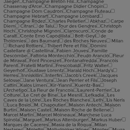
Jaeger
Champagne Breton Fils
Champagne
Chassenay d'Arce
Champagne Didier Chopin
Champagne Dom Caudron
Champagne Fluteau
Champagne Hebrart
Champagne Lombard
Champagne Rodez
Charles Pelletier
Abkhaz
Carpe
Diem
Citran
de Talu
Tour des Gendres
Christoph
Hoch
Christophe Mignon
Claroscuro
Conde de
Caralt
Conte Emo Capodilista
Bott-Geyl
de
Tholomies
des Baumard
des Roches Neuves
Milan
Richard Rottiers
Thibert Pere et Fils
Domini
Castellare di Castellina
Fabien Jouves
Famille
Descombe
Fattoria Montecchio
Feudo Arancio
Fleur
de Miraval
Font Pinceszet
Fontanafredda
Francois
Parent
Fratelli Martini
Frescobaldi
Fritz Walter
Geyerhof
Gustave Lorentz
Harald Hoch
Hardy's
Herres
Inniskillin
Interfin
Jacob's Creek
Jacques
Selosse
Jane Ventura
Jean Perrier et Fils
Joseph
Cattin
Kalos Limen
Kir-Yianni
Kuentz-Bas
L'Archetipo
La Fleur de Francois
Laurent-Perrier
Le
Colture
Le Cret de Bine
Le Mesnil
Lefkadia
Les
Caves de la Loire
Les Roches Blanches
Leth
Lis Neris
Luca Bosio
M. Chapoutier
Maison Antech
Maison
Burtin
Maison Castel
Maison Roche de Bellene
Marcel Martin
Marcel Moineaux
Marchese Luca
Spinola
Marguet
Markus Altenburger
Markus Huber
Marques de Caceres
Masia de la Roqua
Milan