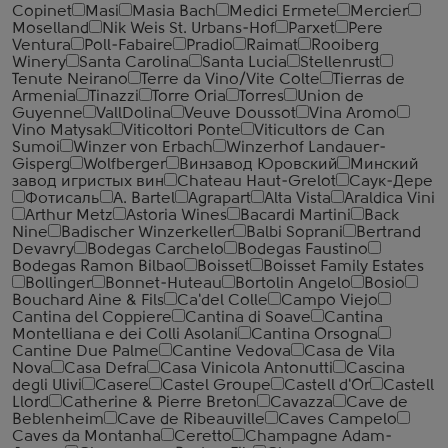
Copinet
Masi
Masia Bach
Medici Ermete
Mercier
Moselland
Nik Weis St. Urbans-Hof
Parxet
Pere
Ventura
Poll-Fabaire
Pradio
Raimat
Rooiberg
Winery
Santa Carolina
Santa Lucia
Stellenrust
Tenute Neirano
Terre da Vino/Vite Colte
Tierras de
Armenia
Tinazzi
Torre Oria
Torres
Union de
Guyenne
VallDolina
Veuve Doussot
Vina Aromo
Vino Matysak
Viticoltori Ponte
Viticultors de Can
Sumoi
Winzer von Erbach
Winzerhof Landauer-
Gisperg
Wolfberger
Винзавод Юровский
Минский
завод игристых вин
Сhateau Haut-Grelot
Саук-Дере
Фотисаль
A. Bartel
Agrapart
Alta Vista
Araldica Vini
Arthur Metz
Astoria Wines
Bacardi Martini
Back
Nine
Badischer Winzerkeller
Balbi Soprani
Bertrand
Devavry
Bodegas Carchelo
Bodegas Faustino
Bodegas Ramon Bilbao
Boisset
Boisset Family Estates
Bollinger
Bonnet-Huteau
Bortolin Angelo
Bosio
Bouchard Aine & Fils
Ca'del Colle
Campo Viejo
Cantina del Coppiere
Cantina di Soave
Cantina
Montelliana e dei Colli Asolani
Cantina Orsogna
Cantine Due Palme
Cantine Vedova
Casa de Vila
Nova
Casa Defra
Casa Vinicola Antonutti
Cascina
degli Ulivi
Casere
Castel Groupe
Castell d'Or
Castell
Llord
Catherine & Pierre Breton
Cavazza
Cave de
Beblenheim
Cave de Ribeauville
Caves Campelo
Caves da Montanha
Ceretto
Champagne Adam-