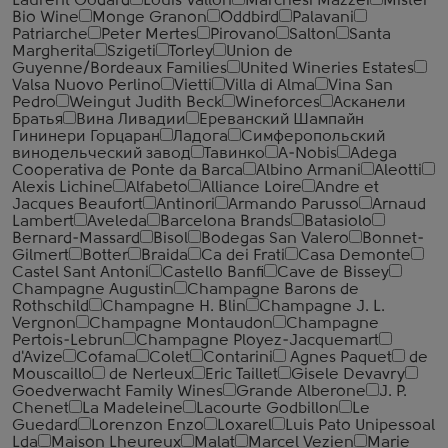
Laurent Godard
Louis Vallon
Marchesi Mazzei
Mister
Bio Wine
Monge Granon
Oddbird
Palavani
Patriarche
Peter Mertes
Pirovano
Salton
Santa
Margherita
Szigeti
Torley
Union de
Guyenne/Bordeaux Families
United Wineries Estates
Valsa Nuovo Perlino
Vietti
Villa di Alma
Vina San
Pedro
Weingut Judith Beck
Wineforces
Асканели
Братья
Вина Ливадии
Ереванский Шампайн
Гининери Горцаран
Ладога
Симферопольский
винодельческий завод
Тавинко
A-Nobis
Adega
Cooperativa de Ponte da Barca
Albino Armani
Aleotti
Alexis Lichine
Alfabeto
Alliance Loire
Andre et
Jacques Beaufort
Antinori
Armando Parusso
Arnaud
Lambert
Aveleda
Barcelona Brands
Batasiolo
Bernard-Massard
Bisol
Bodegas San Valero
Bonnet-
Gilmert
Botter
Braida
Ca dei Frati
Casa Demonte
Castel Sant Antoni
Castello Banfi
Cave de Bissey
Champagne Augustin
Champagne Barons de
Rothschild
Champagne H. Blin
Champagne J. L.
Vergnon
Champagne Montaudon
Champagne
Pertois-Lebrun
Champagne Ployez-Jacquemart
d'Avize
Cofama
Colet
Contarini
Agnes Paquet
de
Mouscaillo
de Nerleux
Eric Taillet
Gisele Devavry
Goedverwacht Family Wines
Grande Alberone
J. P.
Chenet
La Madeleine
Lacourte Godbillon
Le
Guedard
Lorenzon Enzo
Loxarel
Luis Pato Unipessoal
Lda
Maison Lheureux
Malat
Marcel Vezien
Marie