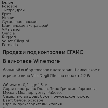
Белое
Розовое
Экстра Драй
Брют
Италия
Сухое шампанское
Шампанское экстра драй
Villa Sandi
Gancia
Ruggeri
Veuve Clicquot
Perelada
Продажи под контролем ЕГАИС
В винотеке Winemore
большой выбор товаров в категории Шампанское и
игристое вино Villa Degli Olmi по цене от 412 ₽:
Объем: от 0,2 л до 1,5 л;
Сорта винограда: Глера, Пино Гриджио, Гарганега,
Мускат, Мюллер Тургау, Рабозо;
Сахар: экстра драй, брют, полусладкое, сухое;
Цвет: белое, розовое;
Страна-производитель: Италия.