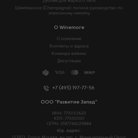
рублей для жаркого лета
Шампанское (Champagne): полное руководство по
эталонному напитку
O Winemore
О компании
Контакты и адреса
Команда вайнмо
Дегустации
+7 (495) 197-77-56
ООО "Развитие Запад"
ИНН: 7751153620
КПП: 775101001
ОГРН: 5187746029884
Юр. адрес:
123103, Город Москва, вн.тер. г. Муниципальный Округ