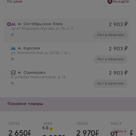
По цене
На карте
м. Октябрьское Поле
2 903
₽
пр-кт Маршала Жукова, д. 78, к. 3
Нет в наличии
м. Курская
2 903
₽
ул. Земляной Вал, д. 24/30, стр. 1
Нет в наличии
м. Одинцово
2 903
₽
б-р Любы Новосёловой, д. 13
Нет в наличии
Похожие товары
Артикул
33763
Артикул
6169
Артикул
35595
Артикул
31623
Белое
5.0
Белое
Белое
2 650
2 970
от
Vivino 4
Сухое
Сухое
Сухое
Белое