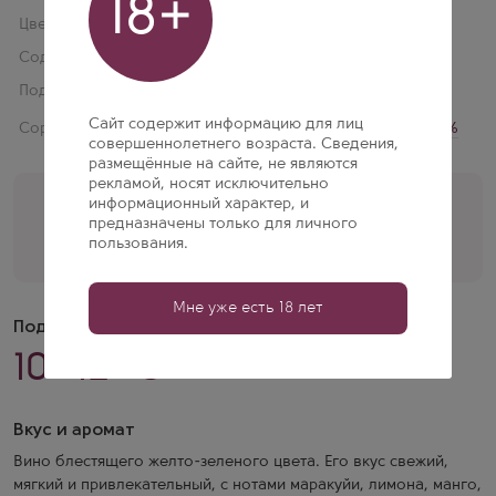
18+
Цвет:
Белое
Содержание сахара:
Сухое
Подарочная упаковка:
Нет
Сайт содержит информацию для лиц
Сорт винограда:
Грюнер Вельтлинер 100%
совершеннолетнего возраста. Сведения,
размещённые на сайте, не являются
рекламой, носят исключительно
Помощь кависта
информационный характер, и
+7 (495) 197-77-56
предназначены только для личного
пользования.
Перезвоните мне
Мне уже есть 18 лет
Подача
10–12 °C
Вкус и аромат
Вино блестящего желто-зеленого цвета. Его вкус свежий,
мягкий и привлекательный, с нотами маракуйи, лимона, манго,