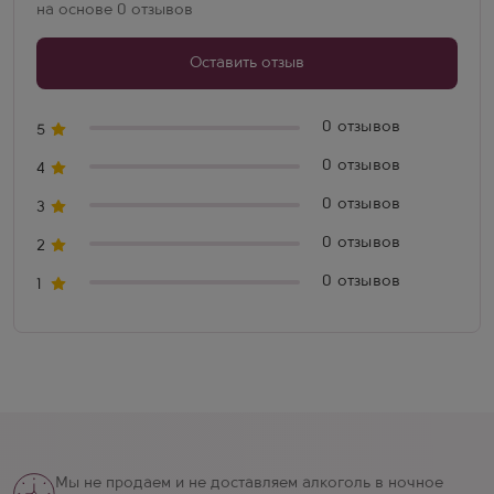
группу VOG (3000 поставщиков), выпускает 17 млн бутыл в
на основе 0 отзывов
год (30% на экспорт) с оборотом 40 млн евро. Сочетает
традиции с инновациями, следуя принципу "качество - лучшая
Оставить отзыв
маркетинговая стратегия".
0 отзывов
5
0 отзывов
4
0 отзывов
3
0 отзывов
2
0 отзывов
1
Мы не продаем и не доставляем алкоголь в ночное