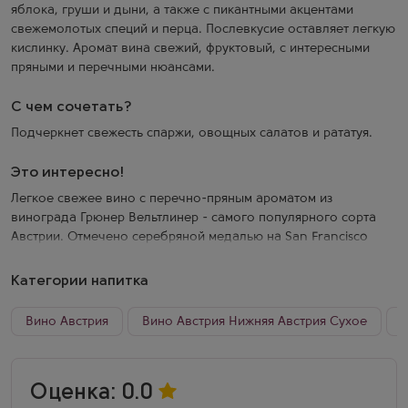
яблока, груши и дыни, а также с пикантными акцентами
свежемолотых специй и перца. Послевкусие оставляет легкую
кислинку. Аромат вина свежий, фруктовый, с интересными
пряными и перечными нюансами.
С чем сочетать?
Подчеркнет свежесть спаржи, овощных салатов и рататуя.
Это интересно!
Легкое свежее вино с перечно-пряным ароматом из
винограда Грюнер Вельтлинер - самого популярного сорта
Австрии. Отмечено серебряной медалью на San Francisco
International Wine Competition (2014). Производится
компанией, основанной доктором Ленцем Мозером III -
Категории напитка
революционером австрийского виноделия, создавшим
знаменитую систему высокоштамбовых виноградников
Вино Австрия
Вино Австрия Нижняя Австрия Сухое
В
(используется на 90% австрийских угодий). Основные
винодельни расположены в Рорендорфе (Нижняя Австрия) и
Апетлоне (Бургенланд), также управляет хозяйствами
Оценка: 0.0
Мальтийского ордена и монастыря Зигендорф. Входит в