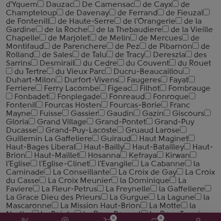
d'Yquem
Dauzac
De Camensac
de Cayx
de
Champteloup
de Davenay
de Ferrand
de Fieuzal
de Fontenill
de Haute-Serre
de l'Orangerie
de la
Gardine
de la Roche
de la Thebaudiere
de la Vieille
Chapelle
de Marjolet
de Melin
de Mercues
de
Montifaud
de Parenchere
de Pez
de Pibarnon
de
Rolland
de Sales
de Talu
de Tracy
Dereszla
des
Sarrins
Desmirail
du Cedre
du Couvent
du Rouet
du Tertre
du Vieux Parc
Ducru-Beaucaillou
Duhart-Milon
Durfort-Vivens
Faugeres
Fayat
Ferriere
Ferry Lacombe
Figeac
Filhot
Fombrauge
Fonbadet
Fonplegade
Fonreaud
Fonroque
Fontenil
Fourcas Hosten
Fourcas-Borie
Franc
Mayne
Fuisse
Gassier
Gaudin
Gazin
Giscours
Gloria
Grand Village
Grand-Pontet
Grand-Puy
Ducasse
Grand-Puy-Lacoste
Gruaud Larose
Guillemin La Gaffeliere
Guiraud
Haut Maginet
Haut-Bages Liberal
Haut-Bailly
Haut-Batailley
Haut-
Brion
Haut-Maillet
Hosanna
Kefraya
Kirwan
l'Eglise
l'Eglise-Clinet
l'Evangile
La Cabanne
la
Caminade
La Conseillante
La Croix de Gay
La Croix
du Casse
La Croix Meunier
la Dominique
La
Faviere
La Fleur-Petrus
La Freynelle
la Gaffeliere
La Grace Dieu des Prieurs
La Gurgue
La Lagune
la
Mascaronne
La Mission Haut-Brion
La Motte
la
Nerthe
La Pointe
La Rose Pourret
La Rose Tremiere
0
0