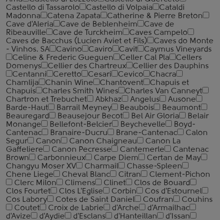
Castello di Tassarolo
Castello di Volpaia
Cataldi
Madonna
Catena Zapata
Catherine & Pierre Breton
Cave d'Aleria
Cave de Beblenheim
Cave de
Ribeauville
Cave de Turckheim
Caves Campelo
Caves de Bacchus (Lucien Aviet et Fils)
Caves do Monte
- Vinhos. SA
Cavino
Caviro
Cavit
Caymus Vineyards
Celine & Frederic Gueguen
Celler Cal Pla
Cellers
Domenys
Cellier des Chartreux
Cellier des Dauphins
Centanni
Ceretto
Cesari
Cevico
Chacra
Chamlija
Chanin Wine
Chantovent
Chapuis et
Chapuis
Charles Smith Wines
Charles Van Canneyt
Chartron et Trebuchet
Abkhaz
Angelus
Ausone
Barde-Haut
Barrail Meyney
Beaubois
Beaumont
Beauregard
Beausejour Becot
Bel Air Gloria
Belair
Monange
Bellefont-Belcier
Beychevelle
Boyd-
Cantenac
Branaire-Ducru
Brane-Cantenac
Calon
Segur
Canon
Canon Chaigneau
Canon La
Gaffeliere
Canon Pecresse
Cantemerle
Cantenac
Brown
Carbonnieux
Carpe Diem
Certan de May
Changyu Moser XV
Charmail
Chasse-Spleen
Chene Liege
Cheval Blanc
Citran
Clement-Pichon
Clerc Milon
Climens
Clinet
Clos de Bouard
Clos Fourtet
Clos L'Eglise
Corbin
Cos d'Estournel
Cos Labory
Cotes de Saint Daniel
Coufran
Couhins
Coutet
Croix de Labrie
d'Arche
d'Armailhac
d'Avize
d'Aydie
d'Esclans
d'Hanteillan
d'Issan