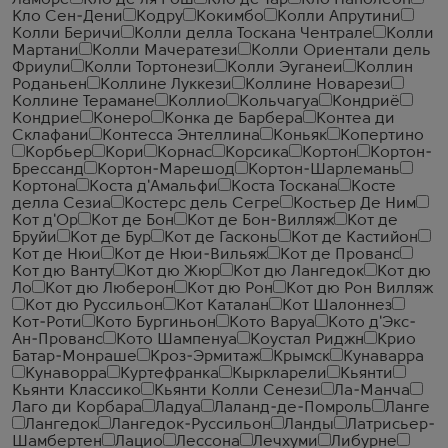
Ламбре
Кло де ля Рош
Кло де Тар
Кло Наполеон
Кло Сен-Дени
Кодру
Кокимбо
Колли Апрутини
Колли Беричи
Колли делла Тоскана Чентрале
Колли
Мартани
Колли Мачератези
Колли Ориентали дель
Фриули
Колли Тортонези
Колли Эуганеи
Коллин
Роданьен
Коллине Луккези
Коллине Новарези
Коллине Терамане
Коллио
Кольчагуа
Кондриё
Кондрие
Конеро
Конка де Барбера
Контеа ди
Склафани
Контесса Энтеллина
Коньяк
Копертино
Корбьер
Кори
Корнас
Корсика
Кортон
Кортон-
Брессанд
Кортон-Марешод
Кортон-Шарлемань
Кортона
Коста д'Амальфи
Коста Тоскана
Косте
делла Сезиа
Костерс дель Сегре
Костьер Де Ним
Кот д'Ор
Кот де Бон
Кот де Бон-Вилляж
Кот де
Бруйи
Кот де Бур
Кот де Гасконь
Кот де Кастийон
Кот де Нюи
Кот де Нюи-Вильяж
Кот де Прованс
Кот дю Ванту
Кот дю Жюр
Кот дю Лангедок
Кот дю
Ло
Кот дю Люберон
Кот дю Рон
Кот дю Рон Вилляж
Кот дю Руссильон
Кот Каталан
Кот Шалоннез
Кот-Роти
Кото Бургиньон
Кото Варуа
Кото д'Экс-
Ан-Прованс
Кото Шампенуа
Коустал Риджн
Крио
Батар-Монраше
Кроз-Эрмитаж
Крымск
Кунаварра
Кунаворра
Куртефранка
Кыркларели
Кьянти
Кьянти Классико
Кьянти Колли Сенези
Ла-Манча
Лаго ди Корбара
Ладуа
Лаланд-де-Помроль
Ланге
Лангедок
Лангедок-Руссильон
Ланды
Латрисьер-
Шамбертен
Лацио
Лессона
Лечхуми
Либурне