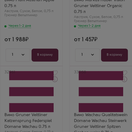
Вино Pfaffl Austrian Apple
Вино Markus Huber Vision
Страна
Грюнер Вельтлинер
0.75 л
Gruner Veltliner Organic
Австрия
Страна
Австрия
Регион
,
Сухое
,
Белое
,
0,75 л
Австрия
0.75 л
Грюнер Вельтлинер
Нижняя Австрия
Регион
Австрия
,
Сухое
,
Белое
,
0,75 л
Нижняя Австрия
Грюнер Вельтлинер
Через 1-2 дня
Через 1-2 дня
от 1 988
от 1 457
1
1
В корзину
В корзину
Артикул
32961
Артикул
33058
Через 1-2 дня
Через 1-2 дня
Белое Сухое Вино
Белое Сухое Вино
Грюнер Вельтлинер
Вахау Квалитетсвайн
Катценшпрунг
Домен Вахау Штайнверк
Федершпиль Домен
Грюнер Вельтлинер
Вахау
Шпитцер Грабен
Производитель
Производитель
Domane Wachau
Domane Wachau
Вино Gruner Veltliner
Вино Wachau Qualitatswein
Сорт винограда
Сорт винограда
Katzensprung Federspiel
Domane Wachau Steinwerk
Грюнер Вельтлинер
Грюнер Вельтлинер
Страна
Страна
Domane Wachau 0.75 л
Gruner Veltliner Spitzen
Австрия
Австрия