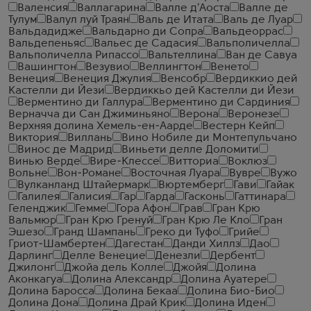
Валенсия
Валлагарина
Валле д'Аоста
Валле де
Тулум
Валул луй Траян
Валь де Итата
Валь де Луар
Вальдадидже
Вальдарно ди Сопра
Вальдеоррас
Вальдепеньяс
Вальес де Садасия
Вальполичелла
Вальполичелла Рипассо
Вальтеллина
Ван де Савуа
Вашингтон
Везувио
Веллингтон
Венето
Венеция
Венеция Джулия
Венсобр
Вердиккио дей
Кастелли ди Йези
Вердиккьо дей Кастелли ди Йези
Верментино ди Галлура
Верментино ди Сардиния
Верначча ди Сан Джиминьяно
Верона
Веронезе
Верхняя долина Хемель-ен-Аарде
Вестерн Кейп
Виктория
Виллань
Вино Нобиле ди Монтепульчано
Винос де Мадрид
Виньети делле Доломити
Винью Верде
Вире-Клессе
Витториа
Воклюз
Вольне
Вон-Романе
Восточная Луара
Вувре
Вужо
Вулканланд Штайермарк
Вюртемберг
Гави
Гайак
Галилея
Галисия
Гар
Гарда
Гасконь
Гаттинара
Геленджик
Гемме
Гора Афон
Грав
Гран Крю
Вальмюр
Гран Крю Гренуй
Гран Крю Ле Кло
Гран
Эшезо
Гранд Шампань
Греко ди Туфо
Грийе
Гриот-Шамбертен
Дагестан
Данди Хиллз
Дао
Дарлинг
Делле Венецие
Денезли
Дербент
Джилонг
Джойа дель Колле
Джойя
Долина
Аконкагуа
Долина Александр
Долина Ауатере
Долина Баросса
Долина Бекаа
Долина Био-Био
Долина Дона
Долина Драй Крик
Долина Иден