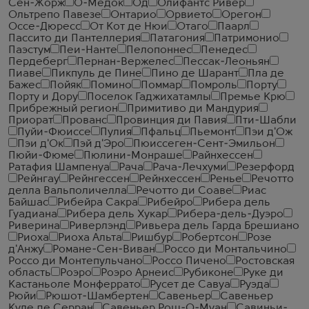
Сен-Жорж
О-Медок
Од
Олифантс Ривер
Ольтрепо Павезе
Онтарио
Орвието
Орегон
Оссе-Дюресс
От Кот де Нюи
Отаго
Паарл
Пассито ди Пантеллерия
Патагония
Патримонио
Паэстум
Пеи-Нанте
Пелопоннес
Пенедес
Пердеберг
Пернан-Вержелес
Пессак-Леоньян
Пиаве
Пикпуль де Пине
Пино де Шарант
Пла де
Бажес
Пойяк
Помино
Поммар
Помроль
Порту
Порту и Дору
Поселок Гаджихатамлы
Премье Крю
Прибрежный регион
Примитиво ди Мандурия
Приорат
Прованс
Провинция ди Павия
Пти-Шабли
Пуйи-Фюиссе
Пулия
Пфальц
Пьемонт
Пэи д'Ож
Пэи д'Ок
Пэй д'Эро
Пюиссеген-Сент-Эмильон
Пюйи-Фюме
Пюлини-Монраше
Райнхессен
Ратафия Шампенуа
Рача
Рача-Лечхуми
Резерфорд
Рейнгау
Рейнгессен
Рейнхессен
Ренье
Речотто
делла Вальполичелла
Речотто ди Соаве
Риас
Байшас
Рибейра Сакра
Рибейро
Рибера дель
Гуадиана
Рибера дель Хукар
Рибера-дель-Дуэро
Риверина
Риверлэнд
Ривьера дель Гарда Брешиано
Риоха
Риоха Альта
Ришбур
Робертсон
Розе
д'Анжу
Романе-Сен-Виван
Россо ди Монтальчино
Россо ди Монтепульчано
Россо Пичено
Ростовская
область
Роэро
Роэро Арнеис
Рубиконе
Руке ди
Кастаньоле Монферрато
Русет де Савуа
Руэда
Рюйи
Рюшот-Шамбертен
Савеньер
Савеньер
Куле де Серран
Савеньер Рош-О-Муан
Савиньи-