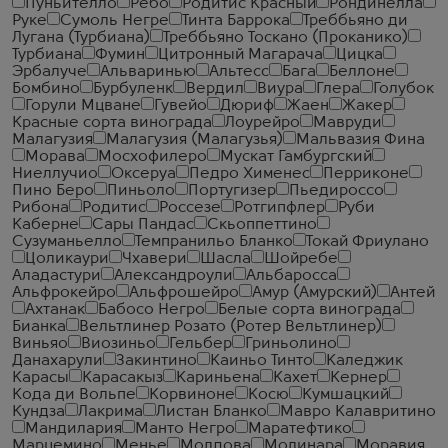
Пуньителло
Ребо
Родитис Красный
Рондинелла
Руке
Сумоль Негре
Тинта Баррока
Треббьяно ди
Лугана (Турбиана)
Треббьяно Тоскано (Проканико)
Турбиана
Фумин
Цитронный Магарача
Цицка
Эрбалуче
Альваринью
Альтесс
Бага
Беллоне
Бомбино
Бурбуленк
Вердил
Виура
Глера
Голубок
Горули Мцване
Гувейо
Дюриф
Жаен
Жакер
Красные сорта винограда
Лоурейро
Мавруди
Малагузия
Малагузия (Малагузья)
Мальвазия Фина
Морава
Мосхофилеро
Мускат Гамбургский
Ниеллучио
Оксеруа
Педро Хименес
Перриконе
Пино Беро
Пиньоло
Португизер
Пьедироссо
Рибона
Родитис
Россезе
Ротгипфлер
Руби
Каберне
Сары Пандас
Скьоппеттино
Сузуманьелло
Темпранильо Бланко
Токай Фриулано
Цоликаури
Чхавери
Шасла
Шойребе
Аладастури
Александроули
Альбаросса
Альфрокейро
Альфрошейро
Амур (Амурский)
Антей
Ахтанак
Бабосо Негро
Белые сорта винограда
Бианка
Вельтлинер Розато (Ротер Вельтлинер)
Виньяо
Виозиньо
Гельбер
Гриньолино
Данахарули
Закинтино
Каиньо Тинто
Каледжик
Карасы
Карасакыз
Кариньена
Кахет
Кернер
Кода ди Вольпе
Корвиноне
Косю
Кумшацкий
Кундза
Лакрима
Листан Бланко
Мавро Калавритино
Мандилария
Манто Негро
Маратефтико
Марцемино
Менье
Молдова
Молинара
Моравия