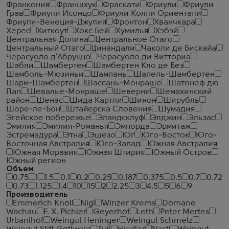
Франкония
Франшхук
Фраскати
Фриули
Фриули
Грав
Фриули Исонцо
Фриули Колли Ориентали
Фриули-Венеция-Джулия
Фронтон
Хванчкара
Херес
Хиткоут
Хокс Бей
Хумилья
Хэбэй
Центральная Долина
Центральное Отаго
Центральный Отаго
Цинандали
Чаколи де Бискайа
Черасуоло д'Абруццо
Черасуоло ди Витториа
Шабли
Шамбертен
Шамбертен Кло де Без
Шамболь-Мюзиньи
Шампань
Шапель-Шамбертен
Шарм-Шамбертен
Шассань-Монраше
Шатонеф дю
Пап
Шевалье-Монраше
Шеверни
Шемахинский
район
Шенас
Шида Картли
Шинон
Ширубль
Шоре-ле-Бон
Штайерска Словения
Шумадия
Эгейское побережье
Эландсклуф
Элджин
Эльзас
Эмилия
Эмилия-Романья
Эмпорда
Эрмитаж
Эстремадура
Этна
Эшезо
Юг
Юго-Восток
Юго-
Восточная Австралия
Юго-Запад
Южная Австралия
Южная Моравия
Южная Штирия
Южный Остров
Южный регион
Объем
0.75
1
1.5
0.1
0.2
0.25
0.187
0.375
0.5
0.7
0.72
0.73
1.125
1.4
10
15
2
2.25
3
4.5
5
6
9
Производитель
Emmerich Knoll
Nigl
Winzer Krems
Domane
Wachau
F. X. Pichler
Geyerhof
Leth
Peter Mertes
Urbanihof
Weingut Heninger
Weingut Schmelz