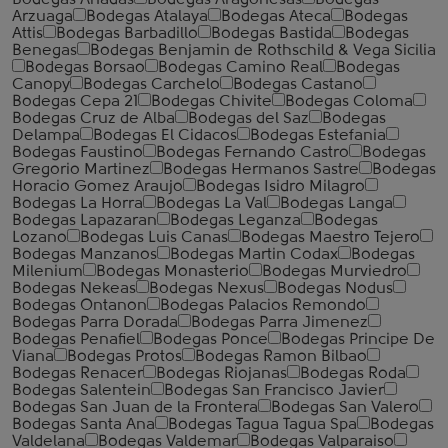
Bodegas Anadas
Bodegas Aragonesas
Bodegas
Arzuaga
Bodegas Atalaya
Bodegas Ateca
Bodegas
Attis
Bodegas Barbadillo
Bodegas Bastida
Bodegas
Benegas
Bodegas Benjamin de Rothschild & Vega Sicilia
Bodegas Borsao
Bodegas Camino Real
Bodegas
Canopy
Bodegas Carchelo
Bodegas Castano
Bodegas Cepa 21
Bodegas Chivite
Bodegas Coloma
Bodegas Cruz de Alba
Bodegas del Saz
Bodegas
Delampa
Bodegas El Cidacos
Bodegas Estefania
Bodegas Faustino
Bodegas Fernando Castro
Bodegas
Gregorio Martinez
Bodegas Hermanos Sastre
Bodegas
Horacio Gomez Araujo
Bodegas Isidro Milagro
Bodegas La Horra
Bodegas La Val
Bodegas Langa
Bodegas Lapazaran
Bodegas Leganza
Bodegas
Lozano
Bodegas Luis Canas
Bodegas Maestro Tejero
Bodegas Manzanos
Bodegas Martin Codax
Bodegas
Milenium
Bodegas Monasterio
Bodegas Murviedro
Bodegas Nekeas
Bodegas Nexus
Bodegas Nodus
Bodegas Ontanon
Bodegas Palacios Remondo
Bodegas Parra Dorada
Bodegas Parra Jimenez
Bodegas Penafiel
Bodegas Ponce
Bodegas Principe De
Viana
Bodegas Protos
Bodegas Ramon Bilbao
Bodegas Renacer
Bodegas Riojanas
Bodegas Roda
Bodegas Salentein
Bodegas San Francisco Javier
Bodegas San Juan de la Frontera
Bodegas San Valero
Bodegas Santa Ana
Bodegas Tagua Tagua Spa
Bodegas
Valdelana
Bodegas Valdemar
Bodegas Valparaiso