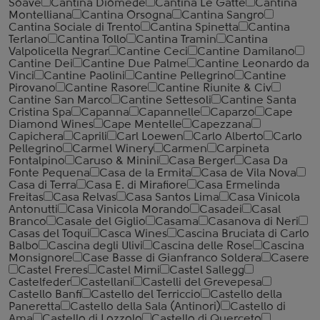
Soave
Cantina Diomede
Cantina Le Gatte
Cantina
Montelliana
Cantina Orsogna
Cantina Sangro
Cantina Sociale di Trento
Cantina Spinetta
Cantina
Terlano
Cantina Tollo
Cantina Tramin
Cantina
Valpolicella Negrar
Cantine Ceci
Cantine Damilano
Cantine Dei
Cantine Due Palme
Cantine Leonardo da
Vinci
Cantine Paolini
Cantine Pellegrino
Cantine
Pirovano
Cantine Rasore
Cantine Riunite & Civ
Cantine San Marco
Cantine Settesoli
Cantinе Santa
Cristina Spa
Capanna
Capannelle
Caparzo
Cape
Diamond Wines
Cape Mentelle
Capezzana
Capichera
Caprili
Carl Loewen
Carlo Alberto
Carlo
Pellegrino
Carmel Winery
Carmen
Carpineta
Fontalpino
Caruso & Minini
Casa Berger
Casa Da
Fonte Pequena
Casa de la Ermita
Casa de Vila Nova
Casa di Terra
Casa E. di Mirafiore
Casa Ermelinda
Freitas
Casa Relvas
Casa Santos Lima
Casa Vinicola
Antonutti
Casa Vinicola Morando
Casadei
Casal
Branco
Casale del Giglio
Casama
Casanova di Neri
Casas del Toqui
Casca Wines
Cascina Bruciata di Carlo
Balbo
Cascina degli Ulivi
Cascina delle Rose
Cascina
Monsignore
Case Basse di Gianfranco Soldera
Casere
Castel Freres
Castel Mimi
Castel Sallegg
Castelfeder
Castellani
Castelli del Grevepesa
Castello Banfi
Castello del Terriccio
Castello della
Paneretta
Castello della Sala (Antinori)
Castello di
Ama
Castello di Lozzolo
Castello di Querceto