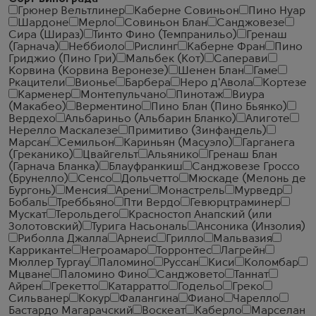
Грюнер Вельтлинер
Каберне Совиньон
Пино Нуар
Шардоне
Мерло
Совиньон Блан
Санджовезе
Сира (Шираз)
Тинто Фино (Темпранильо)
Гренаш
(Гарнача)
Неббиоло
Рислинг
Каберне Фран
Пино
Гриджио (Пино Гри)
Мальбек (Кот)
Саперави
Корвина (Корвина Веронезе)
Шенен Блан
Гаме
Ркацители
Вионье
Барбера
Неро д'Авола
Кортезе
Карменер
Монтепульчано
Пинотаж
Виура
(Макабео)
Верментино
Пино Блан (Пино Бьянко)
Вердехо
Альбариньо (Альбарин Бланко)
Алиготе
Нерелло Маскалезе
Примитиво (Зинфандель)
Марсан
Семильон
Кариньян (Масуэло)
Гарганега
(Греканико)
Цвайгельт
Альянико
Гренаш Блан
(Гарнача Бланка)
Блауфранкиш
Санджовезе Гроссо
(Брунелло)
Сенсо
Дольчетто
Мюскаде (Мелонь де
Бургонь)
Менсия
Арени
Монастрель
Мурведр
Бобаль
Треббьяно
Пти Вердо
Гевюрцтраминер
Мускат
Терольдего
Красностоп Анапский (или
Золотовский)
Турига Насьональ
Ансоника (Инзолия)
Риболла Джалла
Арнеис
Грилло
Мальвазия
Карриканте
Негроамаро
Торронтес
Лагрейн
Мюллер Тургау
Паломино
Руссан
Киси
Коломбар
Мцване
Паломино Фино
Санджовето
Таннат
Айрен
Грекетто
Катарратто
Годельо
Греко
Сильванер
Кокур
Фалангина
Фиано
Чарелло
Бастардо Магарачский
Воскеат
Каберло
Марселан