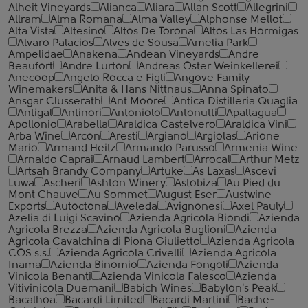
Alheit Vineyards
Alianca
Aliara
Allan Scott
Allegrini
Allram
Alma Romana
Alma Valley
Alphonse Mellot
Alta Vista
Altesino
Altos De Torona
Altos Las Hormigas
Alvaro Palacios
Alves de Sousa
Amelia Park
Ampelidae
Anakena
Andean Vineyards
Andre
Beaufort
Andre Lurton
Andreas Oster Weinkellerei
Anecoop
Angelo Rocca е Figli
Angove Family
Winemakers
Anita & Hans Nittnaus
Anna Spinato
Ansgar Clusserath
Ant Moore
Antica Distilleria Quaglia
Antigal
Antinori
Antoniolo
Antonutti
Apaltagua
Apollonio
Arabella
Araldica Castelvero
Araldica Vini
Arba Wine
Arcon
Aresti
Argiano
Argiolas
Arione
Mario
Armand Heitz
Armando Parusso
Armenia Wine
Arnaldo Caprai
Arnaud Lambert
Arrocal
Arthur Metz
Artsah Brandy Company
Artuke
As Laxas
Ascevi
Luwa
Ascheri
Ashton Winery
Astobiza
Au Pied du
Mont Chauve
Au Sommet
August Eser
Austwine
Exports
Autoctona
Aveleda
Avignonesi
Axel Pauly
Azelia di Luigi Scavino
Azienda Agricola Biondi
Azienda
Agricola Brezza
Azienda Agricola Buglioni
Azienda
Agricola Cavalchina di Piona Giulietto
Azienda Agricola
COS s.s.
Azienda Agricola Crivelli
Azienda Agricola
Inama
Azienda Binomio
Azienda Fongoli
Azienda
Vinicola Benanti
Azienda Vinicola Falesco
Azienda
Vitivinicola Duemani
Babich Wines
Babylon's Peak
Bacalhoa
Bacardi Limited
Bacardi Martini
Bache-