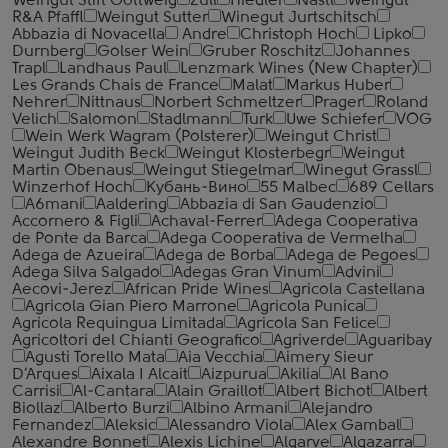
Weingut Stift Gottweig
Zull
Hiedler
Nastl
Weingut
R&A Pfaffl
Weingut Sutter
Winegut Jurtschitsch
Abbazia di Novacella
Andre
Christoph Hoch
Lipko
Durnberg
Golser Wein
Gruber Roschitz
Johannes
Trapl
Landhaus Paul
Lenzmark Wines (New Chapter)
Les Grands Chais de France
Malat
Markus Huber
Nehrer
Nittnaus
Norbert Schmeltzer
Prager
Roland
Velich
Salomon
Stadlmann
Turk
Uwe Schiefer
VOG
Wein Werk Wagram (Polsterer)
Weingut Christ
Weingut Judith Beck
Weingut Klosterbegr
Weingut
Martin Obenaus
Weingut Stiegelmar
Winegut Grassl
Winzerhof Hoch
Кубань-Вино
55 Malbec
689 Cellars
A6mani
Aaldering
Abbazia di San Gaudenzio
Accornero & Figli
Achaval-Ferrer
Adega Cooperativa
de Ponte da Barca
Adega Cooperativa de Vermelha
Adega de Azueira
Adega de Borba
Adega de Pegoes
Adega Silva Salgado
Adegas Gran Vinum
Advini
Aecovi-Jerez
African Pride Wines
Agricola Castellana
Agricola Gian Piero Marrone
Agricola Punica
Agricola Requingua Limitada
Agricola San Felice
Agricoltori del Chianti Geografico
Agriverde
Aguaribay
Agusti Torello Mata
Aia Vecchia
Aimery Sieur
D'Arques
Aixala I Alcait
Aizpurua
Akilia
Al Bano
Carrisi
Al-Cantara
Alain Graillot
Albert Bichot
Albert
Biollaz
Alberto Burzi
Albino Armani
Alejandro
Fernandez
Aleksic
Alessandro Viola
Alex Gambal
Alexandre Bonnet
Alexis Lichine
Algarve
Algazarra