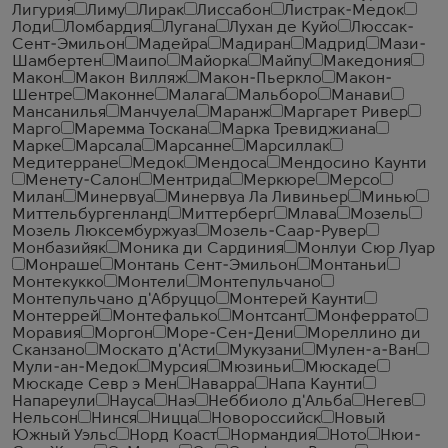
Лигурия
Лиму
Лирак
Лиссабон
Листрак-Медок
Лоди
Ломбардия
Лугана
Лухан де Куйо
Люссак-
Сент-Эмильон
Мадейра
Мадиран
Мадрид
Мази-
Шамбертен
Маипо
Майорка
Майпу
Македония
Макон
Макон Вилляж
Макон-Пьеркло
Макон-
Шентре
Маконне
Малага
Мальборо
Манави
Мансанилья
Манчуела
Маранж
Маргарет Ривер
Марго
Маремма Тоскана
Марка Тревиджиана
Марке
Марсала
Марсанне
Марсиллак
Медитерране
Медок
Мендоса
Мендосино Каунти
Менету-Салон
Ментрида
Меркюре
Мерсо
Милан
Минервуа
Минервуа Ла Ливиньер
Минью
Миттельбургенланд
Миттерберг
Млава
Мозель
Мозель Люксембуржуаз
Мозель-Саар-Рувер
Монбазийяк
Моника ди Сардиния
Монлуи Сюр Луар
Монраше
Монтань Сент-Эмильон
Монтаньи
Монтекукко
Монтели
Монтепульчано
Монтепульчано д'Абруццо
Монтерей Каунти
Монтеррей
Монтефалько
Монтсант
Монферрато
Моравия
Моргон
Море-Сен-Дени
Мореллино ди
Сканзано
Москато д'Асти
Мукузани
Мулен-а-Ван
Мули-ан-Медок
Мурсия
Мюзиньи
Мюскаде
Мюскаде Севр э Мен
Наварра
Напа Каунти
Напареули
Науса
Наэ
Неббиоло д'Альба
Негев
Нельсон
Нинся
Ницца
Новороссийск
Новый
Южный Уэльс
Норд Коаст
Нормандия
Ното
Нюи-