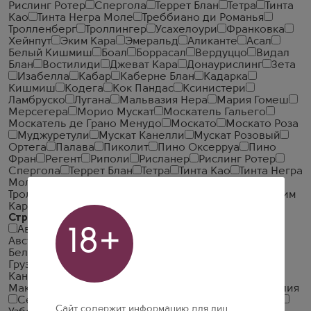
Рислинг Ротер
Спергола
Террет Блан
Тетра
Тинта
Као
Тинта Негра Моле
Треббиано ди Романья
Тролленберг
Троллингер
Усахелоури
Франковка
Хейнпут
Эким Кара
Эмеральд
Аликанте
Асал
Белый Кишмиш
Боал
Боррасал
Вердуццо
Видал
Блан
Востилиди
Джеват Кара
Донаурислинг
Зета
Изабелла
Кабар
Каберне Блан
Кадарка
Кишмиш
Кодега
Кок Пандас
Ксинистери
Ламбруско
Лугана
Мальвазия Нера
Мария Гомеш
Мерсегера
Морио Мускат
Москатель Гальего
Москатель де Грано Менудо
Москато
Москато Роза
Муджуретули
Мускат Канелли
Мускат Розовый
Ортега
Палава
Пиколит
Пино Оксерруа
Пино
Фран
Регент
Риполи
Рисланер
Рислинг Ротер
Спергола
Террет Блан
Тетра
Тинта Као
Тинта Негра
Моле
Треббиано ди Романья
Тролленберг
Троллингер
Усахелоури
Франковка
Хейнпут
Эким
Кара
Эмеральд
Страна
Австрия
Россия
Венгрия
Италия
Абхазия
18+
Австралия
Азербайджан
Аргентина
Армения
Беларусь
Бельгия
Болгария
Германия
Греция
Грузия
Израиль
Индия
Испания
Казахстан
Канада
Кипр
Китай
Крым
Ливан
Люксембург
Македония
Молдавия
Новая Зеландия
Португалия
Сербия
Сирия
Словения
США
Тунис
Турция
Сайт содержит информацию для лиц