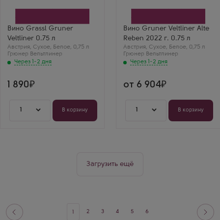
Производитель
Производитель
Winegut Grassl
Nigl
Сорт винограда
Сорт винограда
Грюнер Вельтлинер
Грюнер Вельтлинер
Вино Grassl Gruner
Вино Gruner Veltliner Alte
Страна
Страна
Veltliner 0.75 л
Reben 2022 г. 0.75 л
Австрия
Австрия
Австрия
Регион
,
Сухое
,
Белое
,
0,75 л
Австрия
Регион
,
Сухое
,
Белое
,
0,75 л
Грюнер Вельтлинер
Карнунтум, Нижняя
Грюнер Вельтлинер
Кремшталь, Нижняя
Австрия
Австрия
Через 1-2 дня
Через 1-2 дня
1 890
от 6 904
1
1
В корзину
В корзину
Загрузить ещё
2
3
4
5
6
1