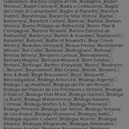
Gabrielsen
Bachey-Legros et Fils
Badagoni
Bader-
Mimeur
Badet Clement
Badia a Coltibuono
Baglio
del Cristo di Campobello
Baglio di Pianetto
Banrock
Station
Barahonda
Barao De Vilar Vinhos
Barba
Barbanera
Barefoot Cellars
Barinas
Barista
Barkan
Winery
Baron Philippe de Rothschild
Baron Pilar &
Compagnie
Barone Ricasoli
Barons Edmond de
Rothschild
Bartenura
Barton & Guestier
Bastianich
Batasiolo
Batono
Battle of Bosworth
Bear Creek
Winery
Beaulieu Vineyard
Beaux Freres
Becksteiner
Winzer
Bel Colle
Bellene
Bellingham
Bellussi
Belmas Winery
Benjamin Leroux
Bernabeleva
Bernard Magrez
Bernard-Massard
Berri Estates
Bertani
Bertinga
Berton Vineyards
Besini
Bestheim
Beurer
Beyerskloof
Bibi Graetz
Bikicki
Binekhi
Binz & Bratt
Birgit Braunstein
Bisci
Bisquertt
Boccadigabbia
Bodega Antucura
Bodega Argento
Bodega Cap Andritxol
Bodega del Fin del Mundo
Bodega del Palacio de Los Frontaura y Victoria
Bodega
El Esteco
Bodega Elias Mora
Bodega Garzon
Bodega
La Rural
Bodega Matarromera
Bodega Navarro
Correas
Bodega Norton S.A.
Bodega Pireneos
Bodega Pirineos
Bodega San Telmo
Bodega Terrazas
de Los Andes
Bodega Vinessens
Bodegas Aalto
Bodegas Agustin Cubero
Bodegas Alceno
Bodegas
Altanza
Bodegas Altogrande
Bodegas Altolandon