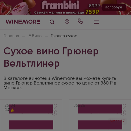
Главная
🍷
Вино
Грюнер сухое
Сухое вино Грюнер
Вельтлинер
В каталоге винотеки Winemore вы можете купить
вино Грюнер Вельтлинер сухое по цене от 380 ₽ в
Москве.
Артикул
25134
Артикул
35226
4.7
Через 1-2 дня
Через 1-2 дня
Vivino 3.7
Белое Сухое Вино
Белое Сухое Вино
Грюнер Вельтлинер
Chateau Andre Grüner
Лойбнер Штайнфедер
Veltliner