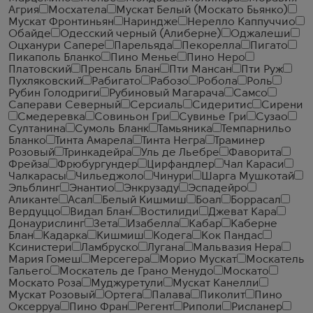
Агрия
Мосхатела
Мускат Белый (Москато Бьянко)
Мускат Фронтиньян
Нариндже
Нерелло Каппуччио
Обайде
Одесский черный (Алиберне)
Оджалеши
Оцханури Сапере
Парельяда
Пекорелла
Пигато
Пикаполь Бланко
Пино Менье
Пино Неро
Платовский
Пренсаль Блан
Пти Мансан
Пти Руж
Пухляковский
Рабигато
Рабозо
Робола
Роль
Рубин Голодриги
Рубиновый Магарача
Самсо
Саперави Северный
Серсиаль
Сидеритис
Сирени
Смедеревка
Совиньон Гри
Сувинье Гри
Сузао
Султанина
Сумоль Бланк
Тамьяника
Темпарнильо
Бланко
Тинта Амарела
Тинта Негра
Траминер
Розовый
Тринкадейра
Уль де Льебре
Фаворита
Фрейза
Фрюбургундер
Цирфандлер
Чал Караси
Чалкарасы
Чильеджоло
Чинури
Шарга Мушкотай
Эльблинг
Энантио
Энкрузаду
Эспадейро
Аликанте
Асал
Белый Кишмиш
Боал
Боррасал
Вердуццо
Видал Блан
Востилиди
Джеват Кара
Донаурислинг
Зета
Изабелла
Кабар
Каберне
Блан
Кадарка
Кишмиш
Кодега
Кок Пандас
Ксинистери
Ламбруско
Лугана
Мальвазия Нера
Мария Гомеш
Мерсегера
Морио Мускат
Москатель
Гальего
Москатель де Грано Менудо
Москато
Москато Роза
Муджуретули
Мускат Канелли
Мускат Розовый
Ортега
Палава
Пиколит
Пино
Оксерруа
Пино Фран
Регент
Риполи
Рисланер