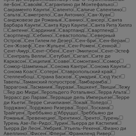
ле-Бон
Савойя
Сагрантино ди Монтефалько
Сакраменто Каунти
Саленто
Саличе Салентино
Сальта
Самегрело
Сан Антонио
Сан-Хуан
Санджовезе ди Романья
Саннио
Сансер
Санта
Барбара Каунти
Санта Круз Каунти
Санта Рита Хиллз
Сантене
Сардиния
Свартланд
Свартленд
Свортленд
Себино
Севастополь
Северный
Остров
Сен Гилем ле Дезер
Сен-Бри
Сен-Веран
Сен-Жозеф
Сен-Жульен
Сен-Ромен
Сенной
Сент-Амур
Сент-Обен
Сент-Эмилион
Сент-Эстеф
Сентраль Велли
Сетубал
Сигал
Сите де
Каркасон
Сицилия
Соаве
Сомонтано
Сомюр
Сомюр-Шампиньи
Сонома Кантри
Сонома Каунти
Сонома Коаст
Сотерн
Ставропольский край
Стелленбош
Страна Басков
Сумадия
Сюд Уэст
Тавель
Таманский полуостров
Тамбарамба
Таррагона
Тасмания
Таурази
Ташкент
Твиши
Тежу
Тер дю Миди
Терольдего Ротальяно
Терра Альта
Террасс дю Ларзак
Террацце дель Имперьезе
Терре
ди Кьети
Терре Сичилиане
Токай
Толедо
Торджано
Торджано Ризерва
Торо
Тоскана
Трайгуен
Треббьяно д'Абруццо
Треббьяно ди
Романья
Тревенецие
Трентино
Тренто
Турень
Турень Азе-Ле-Ридо
Турин
Тьерра де Кастилия
Тьерра Де Леон
Умбрия
Утьель-Рекена
Фиано ди
Авеллино
Фисен
Флери
Франкленд Ривер