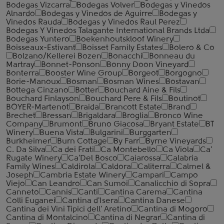
Bodegas Vizcarra
Bodegas Volver
Bodegas y Vinedos
Alnardo
Bodegas y Vinedos de Aguirre
Bodegas y
Vinedos Rauda
Bodegas y Vinedos Raul Perez
Bodegas Y Vinedos Talagante International Brands Ltda
Bodegas Yuntero
Boekenhoutskloof Winery
Boisseaux-Estivant
Boisset Family Estates
Bolero & Co
Bolzano/Kellerei Bozen
Bonacchi
Bonneau du
Martray
Bonnet-Ponson
Bonny Doon Vineyard
Bonterra
Booster Wine Group
Borgeot
Borgogno
Borie-Manoux
Bosman
Bosman Wines
Bostavan
Bottega Cinzano
Botter
Bouchard Aine & Fils
Bouchard Finlayson
Bouchard Pere & Fils
Boutinot
BOYER-Martenot
Braida
Brancott Estate
Brand
Brechet
Bressan
Brigaldara
Broglia
Bronco Wine
Company
Brumont
Bruno Giacosa
Bryant Estate
BT
Winery
Buena Vista
Bulgarini
Burggarten
Burkheimer
Burn Cottage
By Farr
Byrne Vineyards
C. Da Silva
Ca dei Frati
Ca Montebello
Ca Viola
Ca'
Rugate Winery
Ca'Del Bosco
Caiarossa
Calabria
Family Wines
Caldirola
Caldora
Caliterra
Calmel &
Joseph
Cambria Estate Winery
Campari
Campo
Viejo
Can Leandro
Can Sumoi
Canalicchio di Sopra
Canneto
Cannis
Canti
Cantina Carema
Cantina
Colli Euganei
Cantina d'Isera
Cantina Danese
Cantina dei Vini Tipici dell' Aretino
Cantina di Mogoro
Cantina di Montalcino
Cantina di Negrar
Cantina di