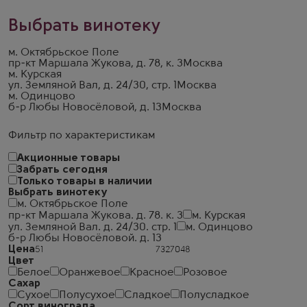
Выбрать винотеку
м. Октябрьское Поле
пр-кт Маршала Жукова, д. 78, к. 3
Москва
м. Курская
ул. Земляной Вал, д. 24/30, стр. 1
Москва
м. Одинцово
б-р Любы Новосёловой, д. 13
Москва
Фильтр по характеристикам
Акционные товары
Забрать сегодня
Только товары в наличии
Выбрать винотеку
м. Октябрьское Поле
пр-кт Маршала Жукова. д. 78. к. 3
м. Курская
ул. Земляной Вал. д. 24/30. стр. 1
м. Одинцово
б-р Любы Новосёловой. д. 13
Цена
Цвет
Белое
Оранжевое
Красное
Розовое
Сахар
Сухое
Полусухое
Сладкое
Полусладкое
Сорт винограда