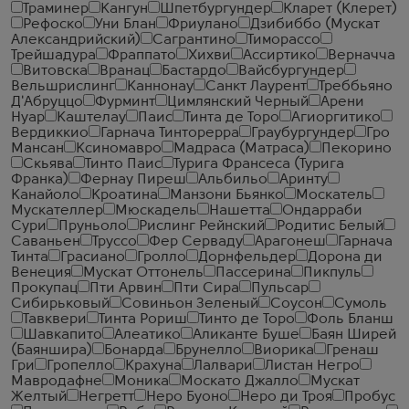
Траминер
Кангун
Шпетбургундер
Кларет (Клерет)
Рефоско
Уни Блан
Фриулано
Дзибиббо (Мускат
Александрийский)
Сагрантино
Тиморассо
Трейшадура
Фраппато
Хихви
Ассиртико
Верначча
Витовска
Вранац
Бастардо
Вайсбургундер
Вельшрислинг
Каннонау
Санкт Лаурент
Треббьяно
Д'Абруццо
Фурминт
Цимлянский Черный
Арени
Нуар
Каштелау
Паис
Тинта де Торо
Агиоргитико
Вердиккио
Гарнача Тинторерра
Граубургундер
Гро
Мансан
Ксиномавро
Мадраса (Матраса)
Пекорино
Скьява
Тинто Паис
Турига Франсеса (Турига
Франка)
Фернау Пиреш
Альбильо
Аринту
Канайоло
Кроатина
Манзони Бьянко
Москатель
Мускателлер
Мюскадель
Нашетта
Ондарраби
Сури
Пруньоло
Рислинг Рейнский
Родитис Белый
Саваньен
Труссо
Фер Серваду
Арагонеш
Гарнача
Тинта
Грасиано
Гролло
Дорнфельдер
Дорона ди
Венеция
Мускат Оттонель
Пассерина
Пикпуль
Прокупац
Пти Арвин
Пти Сира
Пульсар
Сибирьковый
Совиньон Зеленый
Соусон
Сумоль
Тавквери
Тинта Рориш
Тинто де Торо
Фоль Бланш
Шавкапито
Алеатико
Аликанте Буше
Баян Ширей
(Баяншира)
Бонарда
Брунелло
Виорика
Гренаш
Гри
Гропелло
Крахуна
Лалвари
Листан Негро
Мавродафне
Моника
Москато Джалло
Мускат
Желтый
Негретт
Неро Буоно
Неро ди Троя
Пробус