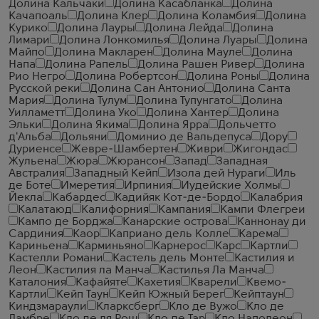
Долина Кальчаки
Долина Касабланка
Долина
Качапоаль
Долина Клер
Долина Коламбия
Долина
Курико
Долина Лауры
Долина Лейда
Долина
Лимари
Долина Лонкомилья
Долина Луары
Долина
Майпо
Долина Макларен
Долина Мауле
Долина
Напа
Долина Рапель
Долина Рашен Ривер
Долина
Рио Негро
Долина Робертсон
Долина Роны
Долина
Русской реки
Долина Сан Антонио
Долина Санта
Мария
Долина Тулум
Долина Тупунгато
Долина
Уилламетт
Долина Уко
Долина Хантер
Долина
Эльки
Долина Якима
Долина Ярра
Дольчетто
д'Альба
Дольяни
Доминио де Вальдепуса
Дору
Дуриенсе
Жевре-Шамбертен
Живри
Жигондас
Жульена
Жюра
Жюрансон
Запад
Западная
Австралия
Западный Кейп
Изола дей Нураги
Иль
де Боте
Имеретия
Ирпиния
Иудейские Холмы
Йекла
Кабардес
Кадийяк Кот-де-Бордо
Калабрия
Калатаюд
Калифорния
Кампания
Кампи Флегреи
Кампо де Борджа
Канарские острова
Каннонау ди
Сардиния
Каор
Каприано дель Колле
Карема
Кариньена
Карминьяно
Карнерос
Карс
Картли
Кастелли Романи
Кастель дель Монте
Кастилия и
Леон
Кастилия ла Манча
Кастилья Ла Манча
Каталония
Кафайяте
Кахетия
Кварели
Квемо-
Картли
Кейп Таун
Кейп Южный Берег
Кейптаун
Киндзмараули
Кларксберг
Кло де Вужо
Кло де