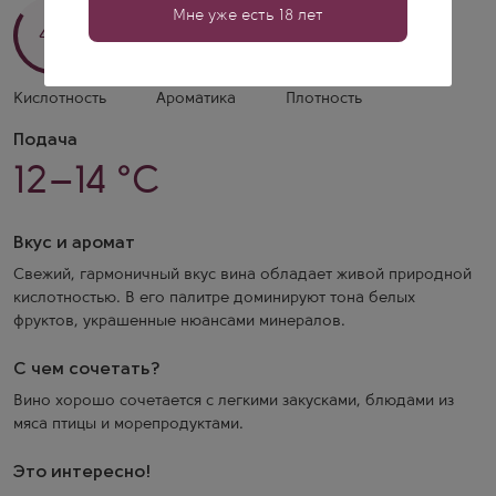
Мне уже есть 18 лет
4/5
4/5
1/5
Кислотность
Ароматика
Плотность
Подача
12–14 °C
Вкус и аромат
Свежий, гармоничный вкус вина обладает живой природной
кислотностью. В его палитре доминируют тона белых
фруктов, украшенные нюансами минералов.
С чем сочетать?
Вино хорошо сочетается с легкими закусками, блюдами из
мяса птицы и морепродуктами.
Это интересно!