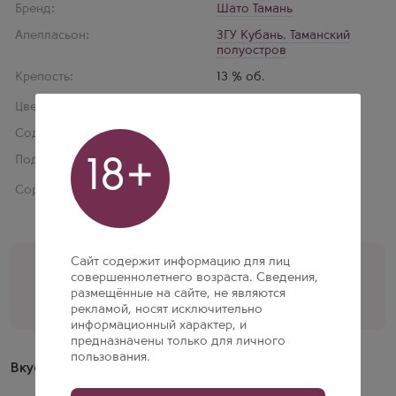
Бренд:
Шато Тамань
Апелласьон:
ЗГУ Кубань. Таманский
полуостров
Крепость:
13 % об.
Цвет:
Белое
Содержание сахара:
Сухое
Подарочная упаковка:
Нет
18+
Сорт винограда:
Шардоне 50%
,
Совиньон Блан 50%
Сайт содержит информацию для лиц
Помощь кависта
совершеннолетнего возраста. Сведения,
+7 (495) 197-77-56
размещённые на сайте, не являются
рекламой, носят исключительно
Перезвоните мне
информационный характер, и
предназначены только для личного
пользования.
Вкусовые свойства