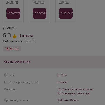
Елизавета
Коршунова
Это
белое
Узнать о поступлении
Узнать о поступлении
Узнать о поступлении
сухое
вино
отличается
превосходной
структурой
Оценка:
и
глубоким
5.0
4 отзыва
ароматом
спелых
Рейтинги и награды:
персиков.
Его
Vivino 3.6
вкус
дарит
умиротворение
и
Характеристики
изысканность,
делая
вечер
неповторимо
Объем
0,75 л
приятным.
Страна производства:
Россия
Регион:
Таманский полуостров
,
Краснодарский край
Производитель:
Кубань-Вино