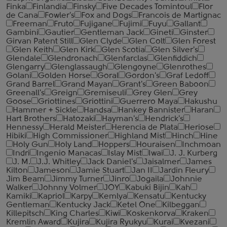
Finka
Finlandia
Finsky
Five Decades Tomintoul
Flor
de Cana
Fowler's
Fox and Dogs
Francois de Martignac
Freeman
Fruto
Fujigane
Fujimi
Fuyu
Gallant
Gambini
Gautier
Gentleman Jack
Gineti
Ginster
Girvan Patent Still
Glen Clyde
Glen Colt
Glen Forest
Glen Keith
Glen Kirk
Glen Scotia
Glen Silver's
Glendale
Glendronach
Glenfarclas
Glenfiddich
Glengarry
Glenglassaugh
Glengoyne
Glenrothes
Golani
Golden Horse
Goral
Gordon's
Graf Ledoff
Grand Barrel
Grand Mayan
Grant's
Green Baboon
Greenall's
Greign
Gremiseuli
Grey Glen
Grey
Goose
Griottines
Griottini
Guerrero Maya
Hakushu
Hammer + Sickle
Handsa
Hankey Bannister
Haran
Hart Brothers
Hatozaki
Hayman's
Hendrick's
Hennessy
Herald Meister
Herencia de Plata
Heriose
Hibiki
High Commissioner
Highland Mist
Hinch
Hine
Holy Gun
Holy Land
Hoppers
Houraisen
Inchmoan
Indri
Ingenio Manacas
Islay Mist
Iwai
J. J. Kurberg
J. M.
J.J. Whitley
Jack Daniel's
Jaisalmer
James
Kilton
Jameson
Jamie Stuart
Jan II
Jardin Fleury
Jim Beam
Jimmy Turner
Jinro
Jogaila
Johnnie
Walker
Johnny Volmer
JOY
Kabuki Bijin
Kah
Kamiki
Kapriol
Karpy
Kemlya
Kensatu
Kentucky
Gentleman
Kentucky Jack
Ketel One
Kilbeggan
Killepitsch
King Charles
Kiwi
Koskenkorva
Kraken
Kremlin Award
Kujira
Kujira Ryukyu
Kurai
Kvezani