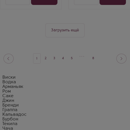
Загрузить ещё
2
3
4
5
8
1
Виски
Водка
Арманьяк
Ром
Саке
Джин
Бренди
Граппа
Кальвадос
Бурбон
Текила
Чача