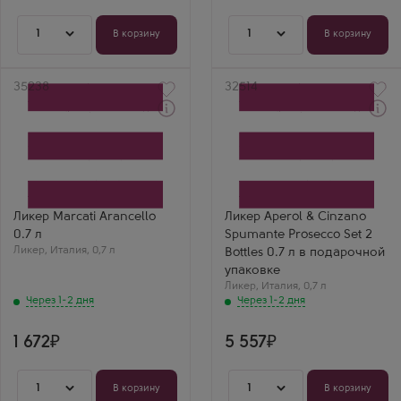
1
1
В корзину
В корзину
Артикул
35238
Артикул
32514
Через 1-2 дня
Через 1-2 дня
Ликер
Ликер
Аранчелло Маркати
Апероль энд Чинзано
Производитель
Спуманте Просекко в
Marcati
подарочной коробке
Производитель
Campari
Бренд
Ликер Marcati Arancello
Ликер Aperol & Cinzano
Aperol
0.7 л
Spumante Prosecco Set 2
Ликер
,
Италия
,
0,7 л
Bottles 0.7 л в подарочной
упаковке
Ликер
,
Италия
,
0,7 л
Через 1-2 дня
Через 1-2 дня
1 672
5 557
1
1
В корзину
В корзину