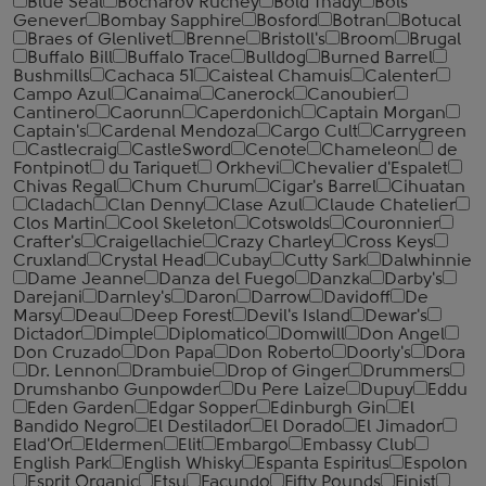
Blue Seal
Bocharov Ruchey
Bold Thady
Bols
Genever
Bombay Sapphire
Bosford
Botran
Botucal
Braes of Glenlivet
Brenne
Bristoll's
Broom
Brugal
Buffalo Bill
Buffalo Trace
Bulldog
Burned Barrel
Bushmills
Cachaca 51
Caisteal Chamuis
Calenter
Campo Azul
Canaima
Canerock
Canoubier
Cantinero
Caorunn
Caperdonich
Captain Morgan
Captain's
Cardenal Mendoza
Cargo Cult
Carrygreen
Castlecraig
CastleSword
Cenote
Chameleon
de
Fontpinot
du Tariquet
Orkhevi
Chevalier d'Espalet
Chivas Regal
Chum Churum
Cigar's Barrel
Cihuatan
Cladach
Clan Denny
Clase Azul
Claude Chatelier
Clos Martin
Cool Skeleton
Cotswolds
Couronnier
Crafter's
Craigellachie
Crazy Charley
Cross Keys
Cruxland
Crystal Head
Cubay
Cutty Sark
Dalwhinnie
Dame Jeanne
Danza del Fuego
Danzka
Darby's
Darejani
Darnley's
Daron
Darrow
Davidoff
De
Marsy
Deau
Deep Forest
Devil's Island
Dewar's
Dictador
Dimple
Diplomatico
Domwill
Don Angel
Don Cruzado
Don Papa
Don Roberto
Doorly's
Dora
Dr. Lennon
Drambuie
Drop of Ginger
Drummers
Drumshanbo Gunpowder
Du Pere Laize
Dupuy
Eddu
Eden Garden
Edgar Sopper
Edinburgh Gin
El
Bandido Negro
El Destilador
El Dorado
El Jimador
Elad'Or
Eldermen
Elit
Embargo
Embassy Club
English Park
English Whisky
Espanta Espiritus
Espolon
Esprit Organic
Etsu
Facundo
Fifty Pounds
Finist