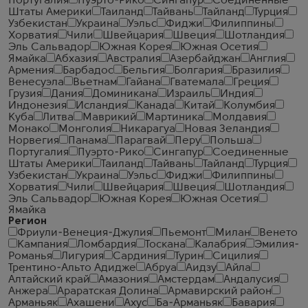
Португалия
Пуэрто-Рико
Сингапур
Соединенные
Штаты Америки
Таиланд
Тайвань
Тайланд
Турция
Узбекистан
Украина
Уэльс
Фиджи
Филиппины
Хорватия
Чили
Швейцария
Швеция
Шотландия
Эль Сальвадор
Южная Корея
Южная Осетия
Ямайка
Абхазия
Австралия
Азербайджан
Англия
Армения
Барбадос
Бельгия
Болгария
Бразилия
Венесуэла
Вьетнам
Гайана
Гватемала
Греция
Грузия
Дания
Доминикана
Израиль
Индия
Индонезия
Исландия
Канада
Китай
Колумбия
Куба
Литва
Маврикий
Мартиника
Молдавия
Монако
Монголия
Никарагуа
Новая Зеландия
Норвегия
Панама
Парагвай
Перу
Польша
Португалия
Пуэрто-Рико
Сингапур
Соединенные
Штаты Америки
Таиланд
Тайвань
Тайланд
Турция
Узбекистан
Украина
Уэльс
Фиджи
Филиппины
Хорватия
Чили
Швейцария
Швеция
Шотландия
Эль Сальвадор
Южная Корея
Южная Осетия
Ямайка
Регион
Фриули-Венеция-Джулия
Пьемонт
Милан
Венето
Кампания
Ломбардия
Тоскана
Калабрия
Эмилия-
Романья
Лигурия
Сардиния
Турин
Сицилия
Трентино-Альто Адидже
Абруа
Аидзу
Айла
Алтайский край
Амазония
Амстердам
Андалусия
Анжера
Араратская Долина
Армавирский район
Арманьяк
Ахашени
Ахус
Ба-Арманьяк
Бавария