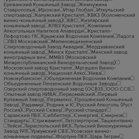
Ереванский Коньячный Завод
Жемчужина
Ставрополья
Иронсан
Итар Глобал
Иткульский
спиртзавод
Калужский Кристалл
КВКЗ (Коломенский
винно-коньячный завод)
КВС
Кизлярский
коньячный завод
КЛВЗ Кристалл
Компания
Алкогольных Напитков Алаверди
Кристалл-
Лефортово ГК
Крымская Водочная Компания
Ладога
ЛВЗ Московский
Малиновщизненский
Спиртоводочный Завод Аквадив
Мердзаванский
коньячный завод
Минск Кристалл
Минский завод
виноградных вин
ММВЗ (Московский
Межреспубликанский Винодельческий Завод)
Московский завод Кристалл
Мргашен Винно-
коньячный завод
Национал Алко
Нива
Новокубанское
Объединенная Водочная Компания
Объединенные Пензенские Водочные Заводы
Озерский спиртоводочный завод (ОСВЗ)
ООО ССБ
Опытный завод НИВА
Первомайский
Первый
Купажный Завод
Пермалко
Прошянский Коньячный
Завод
Радамир
Родник и К
Русский Алкоголь (Руст
Россия)
Русский Север
Русский стандарт
Саранский ЛВЗ
Сиббиттер
Синергия
Смирнов
Стандартъ
Стрижамент
Татспиртпром
Ташкентвино
Тейси
Тираспольский ВКЗ
Тульский Винокуренный
Завод 1911
Уржумский СВЗ
Усовские винно-
коньячные подвалы
Фортуна ЛВЗ
Царь Тигран