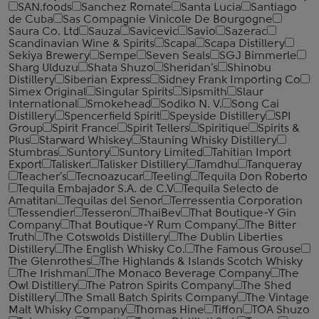
SAN.foods
Sanchez Romate
Santa Lucia
Santiago
de Cuba
Sas Compagnie Vinicole De Bourgogne
Saura Co. Ltd
Sauza
Savicevic
Savio
Sazerac
Scandinavian Wine & Spirits
Scapa
Scapa Distillery
Sekiya Brewery
Sempe
Seven Seals
SGJ Bimmerle
Sharg Ulduzu
Shata Shuzo
Sheridan's
Shinobu
Distillery
Siberian Express
Sidney Frank Importing Co
Simex Original
Singular Spirits
Sipsmith
Slaur
International
Smokehead
Sodiko N. V.
Song Cai
Distillery
Spencerfield Spirit
Speyside Distillery
SPI
Group
Spirit France
Spirit Tellers
Spiritique
Spirits &
Plus
Starward Whiskey
Stauning Whisky Distillery
Stumbras
Suntory
Suntory Limited
Tahitian Import
Export
Talisker
Talisker Distillery
Tamdhu
Tanqueray
Teacher's
Tecnoazucar
Teeling
Tequila Don Roberto
Tequila Embajador S.A. de C.V
Tequila Selecto de
Amatitan
Tequilas del Senor
Terressentia Corporation
Tessendier
Tesseron
ThaiBev
That Boutique-Y Gin
Company
That Boutique-Y Rum Company
The Bitter
Truth
The Cotswolds Distillery
The Dublin Liberties
Distillery
The English Whisky Co.
The Famous Grouse
The Glenrothes
The Highlands & Islands Scotch Whisky
The Irishman
The Monaco Beverage Company
The
Owl Distillery
The Patron Spirits Company
The Shed
Distillery
The Small Batch Spirits Company
The Vintage
Malt Whisky Company
Thomas Hine
Tiffon
TOA Shuzo