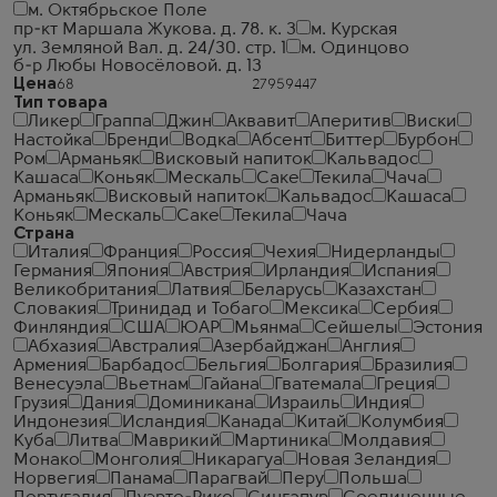
м. Октябрьское Поле
пр-кт Маршала Жукова. д. 78. к. 3
м. Курская
ул. Земляной Вал. д. 24/30. стр. 1
м. Одинцово
б-р Любы Новосёловой. д. 13
Цена
Тип товара
Ликер
Граппа
Джин
Аквавит
Аперитив
Виски
Настойка
Бренди
Водка
Абсент
Биттер
Бурбон
Ром
Арманьяк
Висковый напиток
Кальвадос
Кашаса
Коньяк
Мескаль
Саке
Текила
Чача
Арманьяк
Висковый напиток
Кальвадос
Кашаса
Коньяк
Мескаль
Саке
Текила
Чача
Страна
Италия
Франция
Россия
Чехия
Нидерланды
Германия
Япония
Австрия
Ирландия
Испания
Великобритания
Латвия
Беларусь
Казахстан
Словакия
Тринидад и Тобаго
Мексика
Сербия
Финляндия
США
ЮАР
Мьянма
Сейшелы
Эстония
Абхазия
Австралия
Азербайджан
Англия
Армения
Барбадос
Бельгия
Болгария
Бразилия
Венесуэла
Вьетнам
Гайана
Гватемала
Греция
Грузия
Дания
Доминикана
Израиль
Индия
Индонезия
Исландия
Канада
Китай
Колумбия
Куба
Литва
Маврикий
Мартиника
Молдавия
Монако
Монголия
Никарагуа
Новая Зеландия
Норвегия
Панама
Парагвай
Перу
Польша