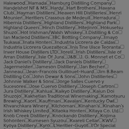
Halewood
Hamada
Hamburg Distilling Company
Handelshof NF & MS
Hardy
Hart Brothers
Havana
Club
Hayman Distillers
Heaven Hill Distilleries
Henri
Mounier
Heritiers Crassous de Medeuil
Herradura
Hibernia Distillers
Highland Distillers
Highland Park
Highland Queen
Hinch Distillery
Hitejinro
Hokusetsu
Shuzo
Hot Irishman/Walsh Whiskey
I.Distilling & Co
Ian Macleod Distillers
IBC Bottling Company
Imayo
Tsukasa
Inata Honten
Industria Licorera de Caldas
Industria Licorera Quezalteca
Inis Tine Uisce Teoranta
Inver House Distillers LTD
Ioreli
Irish Distillers
Isle of
Arran Distillery
Isle Of Jura
J&B
J. G. Monnet et Co
Jack Daniel's Distillery
Jack Daniels Distillery
Jagermeister
Jameson Distillery
Jan Becher
Janneau
Jean-Francois Guillouet-Huard
Jim B.Beam
Distilling Co
John Dewar & Sons
John Distilleries
Johnnie Walker & Sons
Jorge Salles Cuervo y
Sucesores
Jose Cuervo Distillery
Joseph Cartron
Jura Distillery
Kahlua
Kaikyo Distillery
Kaiun Doi
Shuzojo
Kakhetian Traditional Winemaking
Kamotsuru
Brewing
Kaori
Kauffman
Kavalan
Kentucky Owl
Khvanchkara Winery
Kilchoman
Kinahan's
Kinahan's
Irish Whiskey Limited
Kitaoka Honten
Kitaya Co. Ltd.
Knob Creek Distillery
Knockando Distillery
Kojima
Sohonten
Kumesen Syuzou
Kvareli Cellar
KWV
Kyoya Distillery
Kyro
L'Heritier-Guyot
l'Or Special