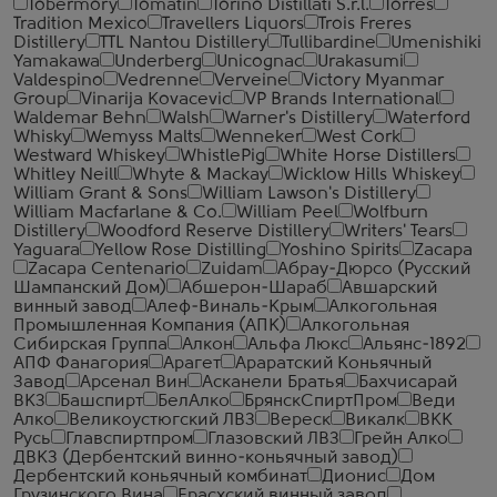
Tobermory
Tomatin
Torino Distillati S.r.l.
Torres
Tradition Mexico
Travellers Liquors
Trois Freres
Distillery
TTL Nantou Distillery
Tullibardine
Umenishiki
Yamakawa
Underberg
Unicognac
Urakasumi
Valdespino
Vedrenne
Verveine
Victory Myanmar
Group
Vinarija Kovacevic
VP Brands International
Waldemar Behn
Walsh
Warner's Distillery
Waterford
Whisky
Wemyss Malts
Wenneker
West Cork
Westward Whiskey
WhistlePig
White Horse Distillers
Whitley Neill
Whyte & Mackay
Wicklow Hills Whiskey
William Grant & Sons
William Lawson's Distillery
William Macfarlane & Co.
William Peel
Wolfburn
Distillery
Woodford Reserve Distillery
Writers' Tears
Yaguara
Yellow Rose Distilling
Yoshino Spirits
Zacapa
Zacapa Centenario
Zuidam
Абрау-Дюрсо (Русский
Шампанский Дом)
Абшерон-Шараб
Авшарский
винный завод
Алеф-Виналь-Крым
Алкогольная
Промышленная Компания (АПК)
Алкогольная
Сибирская Группа
Алкон
Альфа Люкс
Альянс-1892
АПФ Фанагория
Арагет
Араратский Коньячный
Завод
Арсенал Вин
Асканели Братья
Бахчисарай
ВКЗ
Башспирт
БелАлко
БрянскСпиртПром
Веди
Алко
Великоустюгский ЛВЗ
Вереск
Викалк
ВКК
Русь
Главспиртпром
Глазовский ЛВЗ
Грейн Алко
ДВКЗ (Дербентский винно-коньячный завод)
Дербентский коньячный комбинат
Дионис
Дом
Грузинского Вина
Ерасхский винный завод