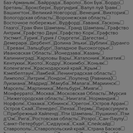
Баз-Арманьяк
Байррада
Бароло
Бон Буа
Бордо
Бретань
Броксберн
Бургундия
Валул луй Траян
Вашингтон
Великий Новгород
Венеция
Виктория
Вологодская область
Воронежская область
Восточное побережье
Вудфорд
Гавана
Гасконь
Глазго
Гран Фин Шампань
Гранд Шампань
Графство
Антрим
Графство Даун
Графство Корк
Графство
Уэстмит
Гурия
Гурия / Озургети
Дагестан
Демерара
Дербент
Долина Эльки
Дублин
Дуранго
Ереван
Зальцбург
Западное Высокогорье
Ивановская Область
Йонедзава
Казань
Калининград
Карловы Вары
Каталония
Кахетия
Кентукки
Киото
Кодру
Кокимбо
Коньяк
Копенгаген
Краснодарский край
Крым
Кэмпбелтаун
Ламбей
Ленинградская область
Лимпопо
Литрим
Лондон
Лоуленд (Равнина)
Луизиана
Мадрид
Макуба
Малага
Мариинск
Марсель
Мартиника
Мельбурн
Мияги
Монферрато
Москва
Московская Область
Мурсия
Нижегородская область
Ниигата
Нормандия
Норфолк
Оахака
Обнинск
Орегон
Остров Арран
Остров Скай
Пенедес
Пенза
Пермь
Пирассунунга
Прибрежный Хайленд
Пти Шампань
Пушкино
Пэи
д'Ож
Рига
Ростовская область
Роэро
Сан-Паулу
Санкт-Петербург
Сидзуока
Скай
Спейсайд
Ставрополь
Ставропольский край
Страна Басков