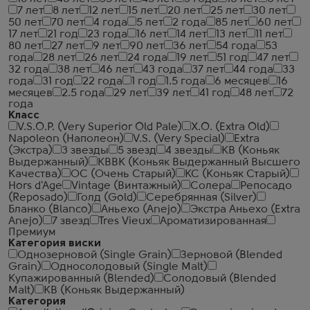
7 лет
8 лет
12 лет
15 лет
20 лет
25 лет
30 лет
50 лет
70 лет
4 года
5 лет
2 года
85 лет
60 лет
17 лет
21 год
23 года
16 лет
14 лет
13 лет
11 лет
80 лет
27 лет
9 лет
90 лет
36 лет
54 года
53
года
28 лет
26 лет
24 года
19 лет
51 год
47 лет
32 года
38 лет
46 лет
43 года
37 лет
44 года
33
года
31 год
22 года
1 год
1.5 года
6 месяцев
16
месяцев
2.5 года
29 лет
39 лет
41 год
48 лет
72
года
Класс
V.S.O.P. (Very Superior Old Pale)
X.O. (Extra Old)
Napoleon (Наполеон)
V.S. (Very Special)
Extra
(Экстра)
3 звезды
5 звезд
4 звезды
КВ (Коньяк
Выдержанный)
КВВК (Коньяк Выдержанный Высшего
Качества)
ОС (Очень Старый)
КС (Коньяк Старый)
Hors d'Age
Vintage (Винтажный)
Солера
Репосадо
(Reposado)
Голд (Gold)
Серебрянная (Silver)
Бланко (Blanco)
Аньехо (Anejo)
Экстра Аньехо (Extra
Anejo)
7 звезд
Tres Vieux
Ароматизированная
Премиум
Категория виски
Однозерновой (Single Grain)
Зерновой (Blended
Grain)
Односолодовый (Single Malt)
Купажированный (Blended)
Солодовый (Blended
Malt)
КВ (Коньяк Выдержанный)
Категория