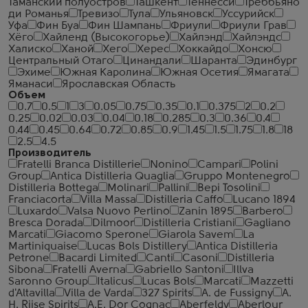
Таманский полуостров
Ташкент
Теннесси
Треббьяно
ди Романья
Тревизо
Тула
Ульяновск
Уссурийск
Уфа
Фин Буа
Фин Шампань
Фриули
Фриули Грав
Хёго
Хайленд (Высокогорье)
Хайлэнд
Хайлэндс
Халиско
Ханой
Хего
Херес
Хоккайдо
Хонсю
Центральный Отаго
Цинандали
Шаранта
Эдинбург
Эхиме
Южная Каролина
Южная Осетия
Ямагата
Яманаси
Ярославская Область
Объем
0.7
0.5
1
3
0.05
0.75
0.35
0.1
0.375
2
0.2
0.25
0.02
0.03
0.04
0.18
0.285
0.3
0.36
0.4
0.44
0.45
0.64
0.72
0.85
0.9
1.45
1.5
1.75
1.8
18
2.5
4.5
Производитель
Fratelli Branca Distillerie
Nonino
Campari
Polini
Group
Antica Distilleria Quaglia
Gruppo Montenegro
Distilleria Bottega
Molinari
Pallini
Bepi Tosolini
Franciacorta
Villa Massa
Distilleria Caffo
Lucano 1894
Luxardo
Valsa Nuovo Perlino
Zanin 1895
Barbero
Bresca Dorada
Dilmoor
Distilleria Cristiani
Gagliano
Marcati
Giacomo Sperone
Giarola Savem
La
Martiniquaise
Lucas Bols Distillery
Antica Distilleria
Petrone
Bacardi Limited
Canti
Casoni
Distilleria
Sibona
Fratelli Averna
Gabriello Santoni
Illva
Saronno Group
Italicus
Lucas Bols
Marcati
Mazzetti
d'Altavilla
Villa de Varda
327 Spirits
A. de Fussigny
A.
H. Riise Spirits
A.E. Dor Cognac
Aberfeldy
Aberlour