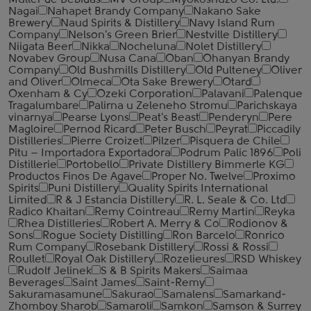
Muller de Bebidas
MV Group
Myokoshuzo Co. Ltd.
Nagai
Nahapet Brandy Company
Nakano Sake
Brewery
Naud Spirits & Distillery
Navy Island Rum
Company
Nelson's Green Brier
Nestville Distillery
Niigata Beer
Nikka
Nocheluna
Nolet Distillery
Novabev Group
Nusa Cana
Oban
Ohanyan Brandy
Company
Old Bushmills Distillery
Old Pulteney
Oliver
and Oliver
Olmeca
Ota Sake Brewery
Otard
Oxenham & Cy
Ozeki Corporation
Palavani
Palenque
Tragalumbare
Palirna u Zeleneho Stromu
Parichskaya
vinarnya
Pearse Lyons
Peat's Beast
Penderyn
Pere
Magloire
Pernod Ricard
Peter Busch
Peyrat
Piccadily
Distilleries
Pierre Croizet
Pilzer
Pisquera de Chile
Pitu – Importadora Exportadora
Podrum Palic 1896
Poli
Distillerie
Portobello
Private Distillery Bimmerle KG
Productos Finos De Agave
Proper No. Twelve
Proximo
Spirits
Puni Distillery
Quality Spirits International
Limited
R & J Estancia Distillery
R. L. Seale & Co. Ltd
Radico Khaitan
Remy Cointreau
Remy Martin
Reyka
Rhea Distilleries
Robert A. Merry & Co
Rodionov &
Sons
Rogue Society Distilling
Ron Barcelo
Ronrico
Rum Company
Rosebank Distillery
Rossi & Rossi
Roullet
Royal Oak Distillery
Rozelieures
RSD Whiskey
Rudolf Jelinek
S & B Spirits Makers
Saimaa
Beverages
Saint James
Saint-Remy
Sakuramasamune
Sakurao
Samalens
Samarkand-
Zhomboy Sharob
Samaroli
Samkon
Samson & Surrey