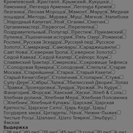
Кремлевский
Кристалл
Крымский
Кукушка
Ламоника
Легенда Армении
Легенда Кремля
Лезгинка
Лесная Мороша
Мамонт
Маруся
Медная
лошадка
Методъ
Мурава
Муш
Мягков
Налибоки
Народный Капитал
Ной
Оганян
Онегин
Органикмастер
Первогон
Перепелка
Поздравительный
Полугар
Престиж
Прикамский
Путинка
Пшеничная история
Пять Озер
Романов
Рослин
Русская Эскадра
Русский лед
Русское
Золото
Самарканд
Самоваръ
Сараджишвили
Саят Нова
Северная Тропа
Северное Золото
Седой Кавказ
Седой Кизляр
Сейлорс Хоум
Славянский Трактир
Смирновъ
Сокровище Тифлиса
Солодовая Ярмарка
Солодовня
Спельта
Старая
Москва
Старейшина
Старка
Старый Кахети
Старый Кенигсберг
Столичная
Стопарик
Стужа
Сулу-Дере
Сябры
Талка
Тбилисский Дворик
Топаз
Травка
Троекуровка
Тундра
Урожай
Уч Кудук
Фанагория
Форсаж
Ханская
Хаски
Хлеб & Соль
Хлебная долина
Хлебная Мера
Хлебная Половинка
Хлебник
Хлебный Купажъ
Царская
Царская
Крепость
Царское Село
Царь Кедр
Царь/
Государев заказ
Цитадель
Чача
Чижик-Пыжик
Чистые Росы
Шалахо
Шато Темрюк
Эльбрус
Ямская
Выдержка
18 лет
40 лет
35 лет
45 лет
3 года
10 лет
6 лет