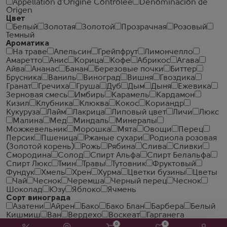
Appellation d'Origine Controlee
Denominacion de
Origen
Цвет
Белый
Золотая
Золотой
Прозрачная
Розовый
Темный
Ароматика
На траве
Апельсин
Грейпфрут
Лимончелло
Амаретто
Анис
Корица
Кофе
Абрикос
Агава
Айва
Ананас
Банан
Березовые почки
Биттер
Брусника
Ваниль
Виноград
Вишня
Гвоздика
Гранат
Гречиха
Груша
Дуб
Дым
Дыня
Ежевика
Зерновая смесь
Имбирь
Карамель
Кардамон
Кизил
Клубника
Клюква
Кокос
Кориандр
Кукуруза
Лайм
Лакрица
Липовый цвет
Личи
Люкс
Малина
Мед
Миндаль
Минералы
Можжевельник
Морошка
Мята
Овощи
Перец
Персик
Пшеница
Ржаные сухари
Родиола розовая
(Золотой корень)
Рожь
Рябина
Слива
Сливки
Смородина
Солод
Спирт Альфа
Спирт Белальфа
Спирт Люкс
Тмин
Травы
Тутовник
Фруктовый
Фундук
Хмель
Хрен
Хурма
Цветки бузины
Цветы
Чай
Чеcнок
Черемша
Черный перец
Чеснок
Шоколад
Юзу
Яблоко
Ячмень
Сорт винограда
Азатени
Айрен
Бако
Бако Блан
Барбера
Белый
Кишмиш
Ван
Вердехо
Воскеат
Гарганега
(Греканико)
Глера
Дольчетто
Каберне Совиньон
0
0