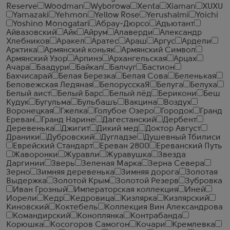
Reserve
Woodman
Wyborowa
Xenta
Xiaman
XUXU
Yamazaki
Yehmon
Yellow Rose
Yerushalmi
Yoichi
Yoshino Monogatari
Абрау-Дюрсо
Адъютант
Айвазовский
Айк
Айрум
Алаверди
Александр
Хлебников
Аракел
Аратес
Араш
Аргус
Ардели
Арктика
Армянский коньяк
Армянский Символ
Армянский Узор
Арпинэ
Архангельская
Арцах
Ачара
Баадури
Байкал
Балчуг
Бастион
Бахчисарай
Белая Березка
Белая Сова
Беленькая
Беловежская Ледяная
БелорусскаЯ
Белуга
Белуха
Белый аист
Белый Барс
Белый лёд
Берикони
Беш
Кудук
Бугульма
Бульбашъ
Вакцина
Воздух
Воронецкая
Гжелка
Голубое Озеро
Городок
Гранд
Ереван
Гранд Нарине
Дагестанский
Дербент
Деревенька
Джигит
Дикий мед
Доктор Август
Драники
Дубровский
Дугладзе
Душевный Тбилиси
Еврейский Стандарт
Ереван 2800
Ереванский Путь
Жаворонки
Журавли
Журавушка
Звезда
Даргинии
Зверь
Зеленая Марка
Зерна Севера
Зерно
Зимняя деревенька
Зимняя дорога
Золотая
Выдержка
Золотой Крым
Золотой Резерв
Зубровка
Иван Грозный
Императорская коллекция
Иней
Иорели
Кедр
Кедровица
Кизлярка
Кизлярский
Киновский
Коктебель
Коллекция Вин Александрова
Командирский
Коноплянка
Контрабанда
Корюшка
Косогоров Самогон
Кочари
Кремлевка