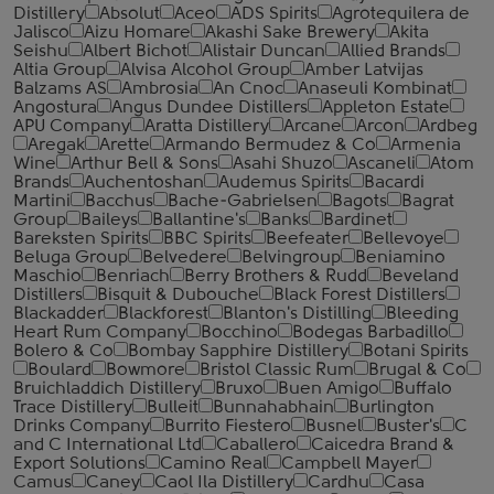
Distillery
Absolut
Aceo
ADS Spirits
Agrotequilera de
Jalisco
Aizu Homare
Akashi Sake Brewery
Akita
Seishu
Albert Bichot
Alistair Duncan
Allied Brands
Altia Group
Alvisa Alcohol Group
Amber Latvijas
Balzams AS
Ambrosia
An Cnoc
Anaseuli Kombinat
Angostura
Angus Dundee Distillers
Appleton Estate
APU Company
Aratta Distillery
Arcane
Arcon
Ardbeg
Aregak
Arette
Armando Bermudez & Co
Armenia
Wine
Arthur Bell & Sons
Asahi Shuzo
Ascaneli
Atom
Brands
Auchentoshan
Audemus Spirits
Bacardi
Martini
Bacchus
Bache-Gabrielsen
Bagots
Bagrat
Group
Baileys
Ballantine's
Banks
Bardinet
Bareksten Spirits
BBC Spirits
Beefeater
Bellevoye
Beluga Group
Belvedere
Belvingroup
Beniamino
Maschio
Benriach
Berry Brothers & Rudd
Beveland
Distillers
Bisquit & Dubouche
Black Forest Distillers
Blackadder
Blackforest
Blanton's Distilling
Bleeding
Heart Rum Company
Bocchino
Bodegas Barbadillo
Bolero & Co
Bombay Sapphire Distillery
Botani Spirits
Boulard
Bowmore
Bristol Classic Rum
Brugal & Co
Bruichladdich Distillery
Bruxo
Buen Amigo
Buffalo
Trace Distillery
Bulleit
Bunnahabhain
Burlington
Drinks Company
Burrito Fiestero
Busnel
Buster's
C
and C International Ltd
Caballero
Caicedra Brand &
Export Solutions
Camino Real
Campbell Mayer
Camus
Caney
Caol Ila Distillery
Cardhu
Casa