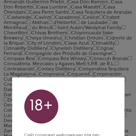
Armando Guillermo Prieto
Casa Don Ramon
Casa
Don Roberto
Casa Lumbre
Casa Maestri
Casa
Orendain
Casa Perro Santo
Casa Tequilera de Arandas
Castarede
Cavino
Cazadores
Cevico
Chabot
Armagnac
Abkhaz
d'Heberto
de Laubade
de
Montifaud
du Breuil
Saint Aubin/Westphal Family
Chevrillon
Chivas Brothers
Chiyomusubi Sake
Brewery
Choya Umeshu
Christian Drouin
Cidrerie de
la Brique
City of London
Clase Azul
Clonakilty
Clonakilty Distillery
Clynelish Distillery
Cognac
Ferrand
Compagnie des Produits de Gascogne
Compass Box
Compass Box Whisky
Conecuh Brands
Consultoria. Mezcales y Agaves Metl S.P.R. de R.L.
Contrabando
Cooley Distillery
Cooperativa Tequilera
La Magdalena
Cooymans
Coquerel
Corporacion
Cuba Ron
Corporacion Cuba Ron S.A.
Courvoisier
Cragganmore
Cragganmore Distillery
Cubaron
Dalmore
Daniel Bouju
Danish Distillers
Darroze
Dartigalongue
David Sarajishvili and Eniseli
De Kuyper
Deanston
Delamain
Demerara Distillers
18+
Destiladora San Nicolas
Destilaria Levira
Destileria
Colombiana
Destileria Espiritu Andino
Destileria Santa
Lucia
Destileria Sierra
Destileria y Bodega Abasolo
Destilerias Acha
Destilerias Campeny
Destilerias
Manuel Acha
Destilerias Unidas
Diageo
Diego
Zamora
Dingle
Distell International
Distil
Distilleria
Сайт содержит информацию для лиц