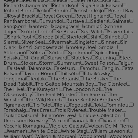
Alegre
Red & Black
Relicario
Remeslo
Ricard
Richard Chancellor
Richardson
Riga Black Balsam
Robert Burns
Roku
Romios
Rooster Rojo
Roshel Bay
Royal Brackla
Royal Green
Royal Highland
Royal
Ranthambore
Rumundo
Rustaveli
Sadler's
Saimaa
SangSom
Santero
Scapegrace
Schmidt
Schnee
Jager
Scotch Terrier
Se Busca
Sea Witch
Seven Tails
Shark Tooth
Sheep Dip
Sherlock
Shin
Shinobu
Sierra
Silver Seal
Silvermalt
Singleton
Sinner
Sir
Clark
SKYY
Smokestack
Smokey Joe
Smola
Soberano
Solera
Sorbet
Sparkman
Spice King
Spisska
St. Graal
Starward
Stateless
Stauning
Steel
Drum
Stoker
Storm
Summum
Sweet Poison
Taigun
Taisteal
Takamaka
Taketsuru
Tamdhu
Tanglin
Tatra
Balsam
Tavern Hound
Tbilisoba
Tchaikovsky
Tengumai
Tenjaku
The Botanist
The Busker
The
Dead Rabbit
The Galtee Mountain Boy
The Glenlee
The Hive
The Kurayoshi
The London №1
The
Observatory
The Peat Monster
The San-In
The
Whistler
The Wild Bunch
Three Scottish Brothers
Tigranakert
Tio Toto
Tito's
Togouchi
Toki
Tomintoul
Torabhaig
Tres Erres
Trois Rivieres
Trouble Maker
Tsukinokatsura
Tullamore Dew
Unique Collection
Urakasumi Brewery
Vaccari
Vana Tallinn
Varadero
Vecchia Romagna
Viejo de Caldas
Volcan De Mi Tierra
Warner's
White Gold
White Stag
William Lawson's
William Watt
Wilson & Morgan
Wood Stork
Woodford