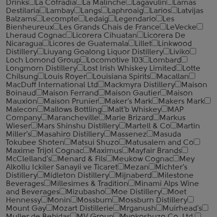
Drinks
La Cofradia
La Malinche
Lagavulin
Lamas
Destilaria
Lambay
Langs
Laphroaig
Larios
Latvijas
Balzams
Lecompte
Ledaig
Legendario
Les
Bienheureux
Les Grands Chais de France
LeVecke
Lheraud Cognac
Licorera Cihuatan
Licorera De
Nicaragua
Licores de Guatemala
Lillet
Linkwood
Distillery
Liuyang Goalong Liquor Distillery
Liviko
Loch Lomond Group
Locomotive 103
Lombard
Longmorn Distillery
Lost Irish Whiskey Limited
Lotte
Chilsung
Louis Royer
Louisiana Spirits
Macallan
MacDuff International Ltd
Mackmyra Distillery
Maison
Boinaud
Maison Ferrand
Maison Gautier
Maison
Mauxion
Maison Prunier
Maker's Mark
Makers Mark
Malecon
Mallows Bottling
Malt'b Whiskey
MAP
Company
Marancheville
Marie Brizard
Markus
Wieser
Mars Shinshu Distillery
Martell & Co
Martin
Miller's
Masahiro Distillery
Massenez
Masuda
Tokubee Shoten
Matsui Shuzo
Matusalem and Co
Maxime Trijol Cognac
Maximus
Mayfair Brands
McClelland's
Menard & Fils
Meukow Cognac
Mey
Alkollu Ickiler Sanayii ve Ticaret
Mezan
Michter's
Distillery
Midleton Distillery
Mijnaberd
Milestone
Beverages
Millesimes & Tradition
Minami Alps Wine
and Beverages
Mizubasho
Moe Distillery
Moet
Hennessy
Monin
Mossburn
Mossburn Distillery
Mount Gay
Mozart Distillerie
Mrganush
Muirhead's