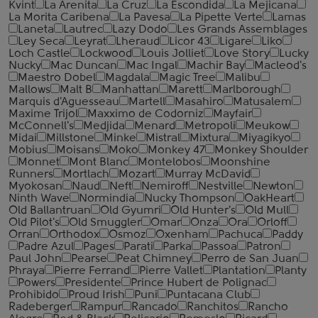
Kvint
La Arenita
La Cruz
La Escondida
La Mejicana
La Morita Caribena
La Pavesa
La Pipette Verte
Lamas
Laneta
Lautrec
Lazy Dodo
Les Grands Assemblages
Ley Seca
Leyrat
Lheraud
Licor 43
Ligare
Liko
Loch Castle
Lockwood
Louis Jolliet
Love Story
Lucky
Nucky
Mac Duncan
Mac Ingal
Machir Bay
Macleod's
Maestro Dobel
Magdala
Magic Tree
Malibu
Mallows
Malt B
Manhattan
Marett
Marlborough
Marquis d'Aguesseau
Martell
Masahiro
Matusalem
Maxime Trijol
Maxximo de Codorniz
Mayfair
McConnell's
Medjida
Menard
Metropoli
Meukow
Midai
Millstone
Minke
Mistral
Mixtura
Miyagikyo
Mobius
Moisans
Moko
Monkey 47
Monkey Shoulder
Monnet
Mont Blanc
Montelobos
Moonshine
Runners
Mortlach
Mozart
Murray McDavid
Myokosan
Naud
Neft
Nemiroff
Nestville
Newton
Ninth Wave
Normindia
Nucky Thompson
OakHeart
Old Ballantruan
Old Gyumri
Old Hunter's
Old Mull
Old Pilot's
Old Smuggler
Omar
Onza
Ora
Orloff
Orran
Orthodox
Osmoz
Oxenham
Pachuca
Paddy
Padre Azul
Pages
Parati
Parka
Passoa
Patron
Paul John
Pearse
Peat Chimney
Perro de San Juan
Phraya
Pierre Ferrand
Pierre Vallet
Plantation
Planty
Powers
Presidente
Prince Hubert de Polignac
Prohibido
Proud Irish
Puni
Puntacana Club
Radeberger
Rampur
Rancado
Ranchitos
Rancho