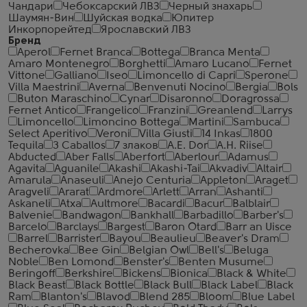
Чандари
Чебоксарский ЛВЗ
Черный знахарь
Шаумян-Вин
Шуйская водка
Юпитер
Инкорпорейтед
Ярославский ЛВЗ
Бренд
Aperol
Fernet Branca
Bottega
Branca Menta
Amaro Montenegro
Borghetti
Amaro Lucano
Fernet
Vittone
Galliano
Iseo
Limoncello di Capri
Sperone
Villa Maestrini
Averna
Benvenuti Nocino
Bergia
Bols
Buton Maraschino
Cynar
Disaronno
Doragrossa
Fernet Antico
Frangelico
Franzini
Greanlend
Larrys
Limoncello
Limoncino Bottega
Martini
Sambuca
Select Aperitivo
Veroni
Villa Giusti
14 Inkas
1800
Tequila
3 Caballos
7 злаков
A.E. Dor
A.H. Riise
Abducted
Aber Falls
Aberfort
Aberlour
Adamus
Agavita
Aguanile
Akashi
Akashi-Tai
Akvadiv
Altair
Amarula
Anaseuli
Anejo Centuria
Appleton
Araget
Aragveli
Ararat
Ardmore
Arlett
Arran
Ashanti
Askaneli
Atxa
Aultmore
Bacardi
Bacur
Balblair
Balvenie
Bandwagon
Bankhall
Barbadillo
Barber's
Barcelo
Barclays
Bargest
Baron Otard
Barr an Uisce
Barrel
Barrister
Bayou
Beaulieu
Beaver's Dram
Becherovka
Bee Gin
Belgian Owl
Bell's
Beluga
Noble
Ben Lomond
Benster's
Benten Musume
Beringoff
Berkshire
Bickens
Bionica
Black & White
Black Beast
Black Bottle
Black Bull
Black Label
Black
Ram
Blanton's
Blavod
Blend 285
Bloom
Blue Label