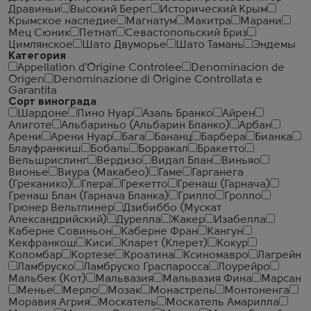
Дравиньи
Высокий Берег
Исторический Крым
Крымское наследие
Магнатум
Макитра
Марани
Мец Сюник
Петнат
Севастопольский Бриз
Цимлянское
Шато Двуморье
Шато Тамань
Эндемы
Категория
Appellation d'Origine Controlee
Denominacion de
Origen
Denominazione di Origine Controllata e
Garantita
Сорт винограда
Шардоне
Пино Нуар
Азаль Бранко
Айрен
Алиготе
Альбариньо (Альбарин Бланко)
Арбан
Арени
Арени Нуар
Бага
Бананц
Барбера
Бианка
Блауфранкиш
Бобаль
Борракал
Бракетто
Вельшрислинг
Вердизо
Видал Блан
Виньяо
Вионье
Виура (Макабео)
Гаме
Гарганега
(Греканико)
Глера
Грекетто
Гренаш (Гарнача)
Гренаш Блан (Гарнача Бланка)
Грилло
Гролло
Грюнер Вельтлинер
Дзибиббо (Мускат
Александрийский)
Дурелла
Жакер
Изабелла
Каберне Совиньон
Каберне Фран
Кангун
Кекфранкош
Киси
Кларет (Клерет)
Кокур
Коломбар
Кортезе
Кроатина
Ксиномавро
Лагрейн
Ламбруско
Ламбруско Граспаросса
Лоурейро
Мальбек (Кот)
Мальвазия
Мальвазия Фина
Марсан
Менье
Мерло
Мозак
Монастрель
Монтоненга
Моравия Агрия
Москатель
Москатель Амарилла