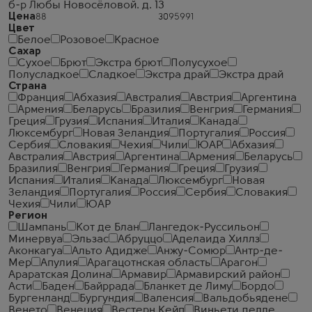
б-р Любы Новосёловой. д. 13
Цена
Цвет
Белое
Розовое
Красное
Сахар
Сухое
Брют
Экстра брют
Полусухое
Полусладкое
Сладкое
Экстра драй
Экстра драй
Страна
Франция
Абхазия
Австралия
Австрия
Аргентина
Армения
Беларусь
Бразилия
Венгрия
Германия
Греция
Грузия
Испания
Италия
Канада
Люксембург
Новая Зеландия
Португалия
Россия
Сербия
Словакия
Чехия
Чили
ЮАР
Абхазия
Австралия
Австрия
Аргентина
Армения
Беларусь
Бразилия
Венгрия
Германия
Греция
Грузия
Испания
Италия
Канада
Люксембург
Новая
Зеландия
Португалия
Россия
Сербия
Словакия
Чехия
Чили
ЮАР
Регион
Шампань
Кот де Блан
Лангедок-Руссильон
Минервуа
Эльзас
Абруццо
Аделаида Хиллз
Аконкагуа
Альто Адидже
Анжу-Сомюр
Антр-де-
Мер
Апулия
Арагацотнская область
Арагон
Араратская Долина
Армавир
Армавирский район
Асти
Баден
Байррада
Бланкет де Лиму
Бордо
Бургенланд
Бургундия
Валенсия
Вальдобьядене
Венето
Венеция
Вестерн Кейп
Виньети делле