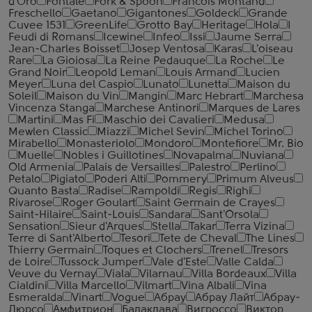
d'Oro
Fontale
Fork & Spoon
Francois Montand
Freschello
Gaetano
Gigantones
Goldeck
Grande
Cuvee 1531
GreenLife
Grotto Bay
Heritage
Hola
I
Feudi di Romans
Icewine
Infeo
Issi
Jaume Serra
Jean-Charles Boisset
Josep Ventosa
Karas
L'oiseau
Rare
La Gioiosa
La Reine Pedauque
La Roche
Le
Grand Noir
Leopold Leman
Louis Armand
Lucien
Meyer
Luna del Caspio
Lunato
Lunetta
Maison du
Soleil
Maison du Vin
Mangin
Marc Hebrart
Marchesa
Vincenza Stanga
Marchese Antinori
Marques de Lares
Martini
Mas Fi
Maschio dei Cavalieri
Medusa
Mewlen Classic
Miazzi
Michel Sevin
Michel Torino
Mirabello
Monasteriolo
Mondoro
Montefiore
Mr. Bio
Muelle
Nobles i Guillotines
Novapalma
Nuviana
Old Armenia
Palais de Versailles
Palestro
Perlino
Petalo
Pigiato
Poderi Alti
Pommery
Primum Alveus
Quanto Basta
Radise
Rampoldi
Regis
Righi
Rivarose
Roger Goulart
Saint Germain de Crayes
Saint-Hilaire
Saint-Louis
Sandara
Sant'Orsola
Sensation
Sieur d'Arques
Stella
Takar
Terra Vizina
Terre di Sant'Alberto
Tesori
Tete de Cheval
The Lines
Thierry Germain
Toques et Clochers
Trenel
Tresors
de Loire
Tussock Jumper
Vale d'Este
Valle Calda
Veuve du Vernay
Viala
Vilarnau
Villa Bordeaux
Villa
Cialdini
Villa Marcello
Vilmart
Vina Albali
Vina
Esmeralda
Vinart
Vogue
Абрау
Абрау Лайт
Абрау-
Дюрсо
Амфитрион
Балаклава
Вигроссо
Виктор