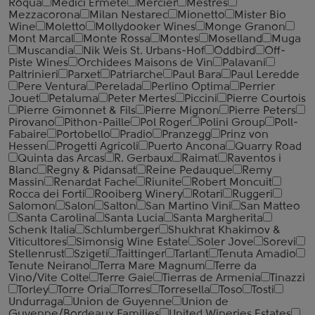
Roqua
Medici Ermete
Mercier
Mestres
Mezzacorona
Milan Nestarec
Mionetto
Mister Bio
Wine
Moletto
Mollydooker Wines
Monge Granon
Mont Marcal
Monte Rossa
Montes
Moselland
Muga
Muscandia
Nik Weis St. Urbans-Hof
Oddbird
Off-
Piste Wines
Orchidees Maisons de Vin
Palavani
Paltrinieri
Parxet
Patriarche
Paul Bara
Paul Leredde
Pere Ventura
Perelada
Perlino Optima
Perrier
Jouet
Petaluma
Peter Mertes
Piccini
Pierre Courtois
Pierre Gimonnet & Fils
Pierre Mignon
Pierre Peters
Pirovano
Pithon-Paille
Pol Roger
Polini Group
Poll-
Fabaire
Portobello
Pradio
Pranzegg
Prinz von
Hessen
Progetti Agricoli
Puerto Ancona
Quarry Road
Quinta das Arcas
R. Gerbaux
Raimat
Raventos i
Blanc
Regny & Pidansat
Reine Pedauque
Remy
Massin
Renardat Fache
Riunite
Robert Moncuit
Rocca dei Forti
Rooiberg Winery
Rotari
Ruggeri
Salomon
Salon
Salton
San Martino Vini
San Matteo
Santa Carolina
Santa Lucia
Santa Margherita
Schenk Italia
Schlumberger
Shukhrat Khakimov &
Viticultores
Simonsig Wine Estate
Soler Jove
Sorevi
Stellenrust
Szigeti
Taittinger
Tarlant
Tenuta Amadio
Tenute Neirano
Terra Mare Magnum
Terre da
Vino/Vite Colte
Terre Gaie
Tierras de Armenia
Tinazzi
Torley
Torre Oria
Torres
Torresella
Toso
Tosti
Undurraga
Union de Guyenne
Union de
Guyenne/Bordeaux Families
United Wineries Estates