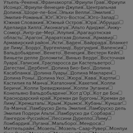
Утьель-Рекена
Франчакорта
Фриули Грав
Фриули
Исонцо
Фриули-Венеция-Джулия
Центральная
Долина
Шоре-ле-Бон
Эльки Велли
Эмилия
Эмилия-Романья
Юг
Юго-Восток
Юго-Запад
Южная Словакия
Южный Остров
Юра
Абруццо
Аделаида Хиллз
Аконкагуа
Альто Адидже
Анжу-
Сомюр
Антр-де-Мер
Апулия
Арагацотнская
область
Арагон
Араратская Долина
Армавир
Армавирский район
Асти
Баден
Байррада
Бланкет
де Лиму
Бордо
Бургенланд
Бургундия
Валенсия
Вальдобьядене
Венето
Венеция
Вестерн Кейп
Виньети делле Доломити
Винью Верде
Восточная
Луара
Галисия
Граспаросса ди Кастельветро
Дагестан
Дербент
Долина Био-Био
Долина
Касабланка
Долина Луары
Долина Макларен
Долина Роны
Долина Уко
Жюра
Кава
Картли
Кастилия ла Манча
Каталония
Кахетия
Колли
Беричи
Колли Тревиджиани
Колли Эуганеи
Конельяно Вальдобьядене
Кот д'Ор
Кот де Бон
Краснодарский край
Креман де Бургонь
Креман де
Лиму
Кремшталь
Крым
Крымск
Кубань
Куншаг
Ла-Манча
Ламбруско Дель Эмилия
Ламбруско дель
Эмилия Подери Альти
Ламбруско ди Сорбара
Лангедок-Руссийон
Лессини Дурелло
Лиму
Ломбардия
Лугана
Мальборо
Мендоса
Миттельрайн
Мозель
Мозель-Саар-Рувер
Монлуи