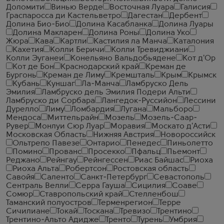
Доломити
Винью Верде
Восточная Луара
Галисия
Граспаросса ди Кастельветро
Дагестан
Дербент
Долина Био-Био
Долина Касабланка
Долина Луары
Долина Макларен
Долина Роны
Долина Уко
Жюра
Кава
Картли
Кастилия ла Манча
Каталония
Кахетия
Колли Беричи
Колли Тревиджиани
Колли Эуганеи
Конельяно Вальдобьядене
Кот д'Ор
Кот де Бон
Краснодарский край
Креман де
Бургонь
Креман де Лиму
Кремшталь
Крым
Крымск
Кубань
Куншаг
Ла-Манча
Ламбруско Дель
Эмилия
Ламбруско дель Эмилия Подери Альти
Ламбруско ди Сорбара
Лангедок-Руссийон
Лессини
Дурелло
Лиму
Ломбардия
Лугана
Мальборо
Мендоса
Миттельрайн
Мозель
Мозель-Саар-
Рувер
Монлуи Сюр Луар
Моравия
Москато д'Асти
Московская Область
Нижняя Австрия
Новороссийск
Ольтрепо Павезе
Онтарио
Пенедес
Пиньолетто
Помино
Прованс
Просекко
Пфальц
Пьемонт
Реджано
Рейнгау
Рейнгессен
Риас Байшас
Риоха
Риоха Альта
Робертсон
Ростовская область
Савойя
Саленто
Санкт-Петербург
Севастополь
Сентраль Велли
Серра Гауша
Сицилия
Соаве
Сомюр
Ставропольский край
Стелленбош
Таманский полуостров
Терменрегион
Терре
Сичилиане
Токай
Тоскана
Тревизо
Трентино
Трентино-Альто Адидже
Тренто
Турень
Умбрия