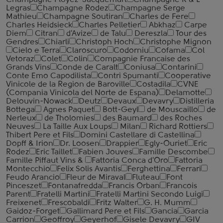
Champagne Ployez-Jacquemart
Champagne R & L
Legras
Champagne Rodez
Champagne Serge
Mathieu
Champagne Soutiran
Charles de Fere
Charles Heidsieck
Charles Pelletier
Abkhaz
Carpe
Diem
Citran
d'Avize
de Talu
Dereszla
Tour des
Gendres
Chiarli
Christoph Hoch
Christophe Mignon
Cielo e Terra
Claroscuro
Codorniu
Cofama
Col
Vetoraz
Colet
Colin
Compagnie Francaise des
Grands Vins
Conde de Caralt
Coniusa
Contarini
Conte Emo Capodilista
Contri Spumanti
Cooperative
Vinicole de la Region de Baroville
Costadila
CVNE
(Compania Vinicola del Norte de Espana)
Delamotte
Delouvin-Nowack
Deutz
Devaux
Devavry
Distilleria
Bottega
Agnes Paquet
Bott-Geyl
de Mouscaillo
de
Nerleux
de Tholomies
des Baumard
des Roches
Neuves
La Taille Aux Loups
Milan
Richard Rottiers
Thibert Pere et Fils
Domini Castellare di Castellina
Dopff & Irion
Dr. Loosen
Drappier
Egly-Ouriet
Eric
Rodez
Eric Taillet
Fabien Jouves
Famille Descombe
Famille Piffaut Vins &
Fattoria Conca d'Oro
Fattoria
Montecchio
Felix Solis Avantis
Ferghettina
Ferrari
Feudo Arancio
Fleur de Miraval
Fluteau
Font
Pinceszet
Fontanafredda
Francis Orban
Francois
Parent
Fratelli Martini
Fratelli Martini Secondo Luigi
Freixenet
Frescobaldi
Fritz Walter
G. H. Mumm
Gaidoz-Forget
Gallimard Pere et Fils
Gancia
Garcia
Carrion
Geoffroy
Geyerhof
Gisele Devavry
GIV