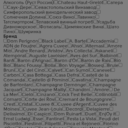
Алкоголь (Руст Россия)
Сhateau Haut-Grelot
Сатера
Саук-Дере
Севастопольский Винзавод
Симферопольский винодельческий завод
Солнечная Долина
Союз-Вино
Тавинко
Татспиртпром
Телавский винный погреб
Усадьба
Дивноморское
Фотисаль
Цимлянские Вина
Шато
Пино
Шумринка
Бренд
Dom Perignon
Black Label
A. Bartel
Accademia
ADN de Foudre
Agora Cuvee
Ahso
Altemasi
Amore
Mio
Andre Renard
Aristov
Ars Collecta
Askaneli
Atemporal
Auguste Lavoisier
Aves del Sur
Balbinot
Banfi
Baron d'Arignac
Baron d'Or
Baron de Rais
Bio
Bio
Blanc Foussy
Bolla
Bon Voyage
Bosseq
Brule
Bruni
Ca' del Cino
Calvet
Can Sumoi
Canevel
Carbon
Casa Bottega
Casa Defra
Castell de la
Comanda
Castello di Pomino
Cavatina
Champagne
de Barfontarc
Champagne Demonge
Champagne
Jacquart
Champagne Mailly
Chandon
Amore
De
La Mer
Cielo
Cinzano
Cock T'est Belle
Collinobili
Cornaro
Corte dei Rovi
Cremant de Bourgognre
Crest
Cristal
Cuvee 8
Cuvee d'Argent
Cuvee des
Moines
Cuvee Jean-Louis
Decordi
Delapierre
Delissimo
Di Caspico
Dom Ruinart
Duet
EnjOy it
Ernst Ludwig
Esse
Fantinel
Festa La Vista
Feudi del
Pisciotto
Fiestino
Filipetti
Finca el Rejoneo
Fiorino