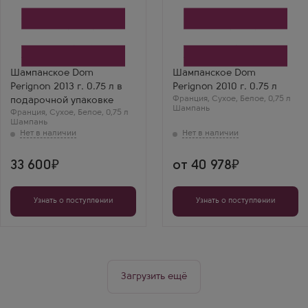
Белое Сухое
Белое Сухое
Шампанское
Шампанское
Дом Периньон в
Дом Периньон
подарочной коробке
Производитель
Производитель
Moet Chandon
Moet Chandon
Бренд
Бренд
Dom Perignon
Шампанское Dom
Шампанское Dom
Dom Perignon
Сорт винограда
Perignon 2013 г. 0.75 л в
Perignon 2010 г. 0.75 л
Сорт винограда
Шардоне
Шардоне
Франция
Регион
,
Сухое
,
Белое
,
0,75 л
подарочной упаковке
Регион
Шампань
Шампань
Франция
,
Сухое
,
Белое
,
0,75 л
Шампань
Шампань
33 600
от 40 978
Узнать о поступлении
Узнать о поступлении
Загрузить ещё