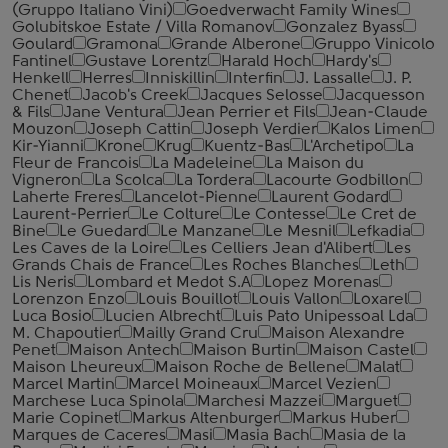
(Gruppo Italiano Vini)
Goedverwacht Family Wines
Golubitskoe Estate / Villa Romanov
Gonzalez Byass
Goulard
Gramona
Grande Alberone
Gruppo Vinicolo
Fantinel
Gustave Lorentz
Harald Hoch
Hardy's
Henkell
Herres
Inniskillin
Interfin
J. Lassalle
J. P.
Chenet
Jacob's Creek
Jacques Selosse
Jacquesson
& Fils
Jane Ventura
Jean Perrier et Fils
Jean-Claude
Mouzon
Joseph Cattin
Joseph Verdier
Kalos Limen
Kir-Yianni
Krone
Krug
Kuentz-Bas
L'Archetipo
La
Fleur de Francois
La Madeleine
La Maison du
Vigneron
La Scolca
La Tordera
Lacourte Godbillon
Laherte Freres
Lancelot-Pienne
Laurent Godard
Laurent-Perrier
Le Colture
Le Contesse
Le Cret de
Bine
Le Guedard
Le Manzane
Le Mesnil
Lefkadia
Les Caves de la Loire
Les Celliers Jean d'Alibert
Les
Grands Chais de France
Les Roches Blanches
Leth
Lis Neris
Lombard et Medot S.A
Lopez Morenas
Lorenzon Enzo
Louis Bouillot
Louis Vallon
Loxarel
Luca Bosio
Lucien Albrecht
Luis Pato Unipessoal Lda
M. Chapoutier
Mailly Grand Cru
Maison Alexandre
Penet
Maison Antech
Maison Burtin
Maison Castel
Maison Lheureux
Maison Roche de Bellene
Malat
Marcel Martin
Marcel Moineaux
Marcel Vezien
Marchese Luca Spinola
Marchesi Mazzei
Marguet
Marie Copinet
Markus Altenburger
Markus Huber
Marques de Caceres
Masi
Masia Bach
Masia de la