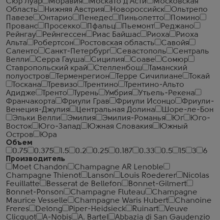
Сюр Луар
Моравия
Москато д'Асти
Московская
Область
Нижняя Австрия
Новороссийск
Ольтрепо
Павезе
Онтарио
Пенедес
Пиньолетто
Помино
Прованс
Просекко
Пфальц
Пьемонт
Реджано
Рейнгау
Рейнгессен
Риас Байшас
Риоха
Риоха
Альта
Робертсон
Ростовская область
Савойя
Саленто
Санкт-Петербург
Севастополь
Сентраль
Велли
Серра Гауша
Сицилия
Соаве
Сомюр
Ставропольский край
Стелленбош
Таманский
полуостров
Терменрегион
Терре Сичилиане
Токай
Тоскана
Тревизо
Трентино
Трентино-Альто
Адидже
Тренто
Турень
Умбрия
Утьель-Рекена
Франчакорта
Фриули Грав
Фриули Исонцо
Фриули-
Венеция-Джулия
Центральная Долина
Шоре-ле-Бон
Эльки Велли
Эмилия
Эмилия-Романья
Юг
Юго-
Восток
Юго-Запад
Южная Словакия
Южный
Остров
Юра
Объем
0.75
0.375
1.5
0.2
0.25
0.187
0.33
0.5
15
3
6
Производитель
Moet Chandon
Champagne AR Lenoble
Champagne Thienot
Lanson
Louis Roederer
Nicolas
Feuillatte
Besserat de Bellefon
Bonnet-Gilmert
Bonnet-Ponson
Champagne Fluteau
Champagne
Maurice Vesselle
Champagne Waris Hubert
Chanoine
Freres
Delong
Piper-Heidsieck
Ruinart
Veuve
Clicquot
A-Nobis
A. Bartel
Abbazia di San Gaudenzio