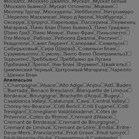
Москато
Москато Джалло
Мускат
Мускат Белый
(Москато Бьянко)
Мускат Оттонель
Мцване
Мюллер Тургау
Мюскадель
Неббиоло
Негроамаро
Нерелло Маскалезе
Неро д'Авола
Нойбургер
Оксеруа
Ортруго
Парельяда
Пассерина
Первенец
Магарача
Пино Блан (Пино Бьянко)
Пино Гриджио
(Пино Гри)
Пино Менье
Пино Фран
Пиньолетто
Пти Мелье
Рабозо
Риболла Джалла
Рислинг
Ркацители
Санкт Лаурент
Саперави
Семильон
Сибирьковый
Сира (Шираз)
Совиньон Блан
Сузуманьелло
Сумоль
Тинто Фино (Темпранильо)
Торронтес
Треббьяно
Треббьяно ди Лугана
(Турбиана)
Трепат
Уни Блан
Фурминт
Цвайгельт
Цимлянский Черный
Цитронный Магарача
Чарелло
Шенен Блан
Апелласьон
Champagne
Alsace
Alto Adige
Anjou
Asti
Baden
Bairrada
Benaco Bresciano
Blanquette de Limoux
Bordeaux
Bourgogne
Brachetto d'Acqui
Bugey
Casablanca Valley
Catalunya
Cava
Central Valley
Chorey-les-Beaune
Colli Berici
Colli Euganei
Colli
Trevigiani
Conegliano Valdobbiadene
Cotes de
Provence
Cotes du Rhone
Cremant d'Alsace
Cremant de Bordeaux
Cremant de Bourgogne
Cremant de Limoux
Cremant de Loire
Emilia
Entre-
Deux-Mers
Franciacorta
Friuli Grave
Friuli Isonzo
Friuli-Venezia-Giulia
Grasparossa di Castelvetro