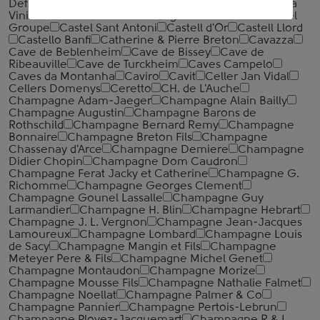
Defra
Casa Demonte
Casa Vinicola Antonutti
Casa
Vinicola Morando
Cascina degli Ulivi
Casere
Castel
Groupe
Castel Sant Antoni
Castell d'Or
Castell Llord
Castello Banfi
Catherine & Pierre Breton
Cavazza
Cave de Beblenheim
Cave de Bissey
Cave de
Ribeauville
Cave de Turckheim
Caves Campelo
Caves da Montanha
Caviro
Cavit
Celler Jan Vidal
Cellers Domenys
Ceretto
CH. de L'Auche
Champagne Adam-Jaeger
Champagne Alain Bailly
Champagne Augustin
Champagne Barons de
Rothschild
Champagne Bernard Remy
Champagne
Bonnaire
Champagne Breton Fils
Champagne
Chassenay d'Arce
Champagne Demiere
Champagne
Didier Chopin
Champagne Dom Caudron
Champagne Ferat Jacky et Catherine
Champagne G.
Richomme
Champagne Georges Clement
Champagne Gounel Lassalle
Champagne Guy
Larmandier
Champagne H. Blin
Champagne Hebrart
Champagne J. L. Vergnon
Champagne Jean-Jacques
Lamoureux
Champagne Lombard
Champagne Louis
de Sacy
Champagne Mangin et Fils
Champagne
Meteyer Pere & Fils
Champagne Michel Genet
Champagne Montaudon
Champagne Morize
Champagne Mousse Fils
Champagne Nathalie Falmet
Champagne Noellat
Champagne Palmer & Co
Champagne Pannier
Champagne Pertois-Lebrun