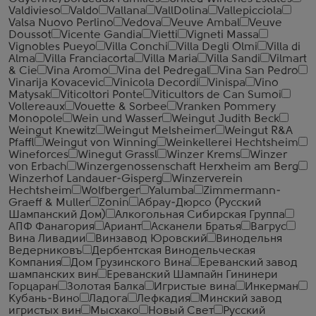
Valdivieso
Valdo
Vallana
VallDolina
Vallepicciola
Valsa Nuovo Perlino
Vedova
Veuve Ambal
Veuve
Doussot
Vicente Gandia
Vietti
Vigneti Massa
Vignobles Pueyo
Villa Conchi
Villa Degli Olmi
Villa di
Alma
Villa Franciacorta
Villa Maria
Villa Sandi
Vilmart
& Cie
Vina Aromo
Vina del Pedregal
Vina San Pedro
Vinarija Kovacevic
Vinicola Decordi
Vinispa
Vino
Matysak
Viticoltori Ponte
Viticultors de Can Sumoi
Vollereaux
Vouette & Sorbee
Vranken Pommery
Monopole
Wein und Wasser
Weingut Judith Beck
Weingut Knewitz
Weingut Melsheimer
Weingut R&A
Pfaffl
Weingut von Winning
Weinkellerei Hechtsheim
Wineforces
Winegut Grassl
Winzer Krems
Winzer
von Erbach
Winzergenossenschaft Herxheim am Berg
Winzerhof Landauer-Gisperg
Winzerverein
Hechtsheim
Wolfberger
Yalumba
Zimmermann-
Graeff & Muller
Zonin
Абрау-Дюрсо (Русский
Шампанский Дом)
Алкогольная Сибирская Группа
АПФ Фанагория
Ариант
Асканели Братья
Вагрус
Вина Ливадии
Винзавод Юровский
Винодельня
Ведерниковъ
Дербентская Винодельческая
Компания
Дом Грузинского Вина
Ереванский завод
шампанских вин
Ереванский Шампайн Гининери
Горцаран
Золотая Балка
Игристые вина
Инкерман
Кубань-Вино
Ладога
Лефкадия
Минский завод
игристых вин
Мысхако
Новый Свет
Русский