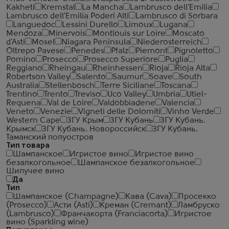
Kakheti
Kremstal
La Mancha
Lambrusco dell'Emilia
Lambrusco dell'Emilia Poderi Alti
Lambrusco di Sorbara
Languedoc
Lessini Durello
Limoux
Lugana
Mendoza
Minervois
Montlouis sur Loire
Moscato
d'Asti
Mosel
Niagara Peninsula
Niederosterreich
Oltrepo Pavese
Penedes
Pfalz
Piemont
Pignoletto
Pomino
Prosecco
Prosecco Superiore
Puglia
Reggiano
Rheingau
Rheinhessen
Rioja
Rioja Alta
Robertson Valley
Salento
Saumur
Soave
South
Australia
Stellenbosch
Terre Siciliane
Toscana
Trentino
Trento
Treviso
Uco Valley
Umbria
Utiel-
Requena
Val de Loire
Valdobbiadene
Valencia
Veneto
Venezie
Vigneti delle Dolomiti
Vinho Verde
Western Cape
ЗГУ Крым
ЗГУ Кубань
ЗГУ Кубань.
Крымск
ЗГУ Кубань. Новороссийск
ЗГУ Кубань.
Таманский полуостров
Тип товара
Шампанское
Игристое вино
Игристое вино
безалкогольное
Шампанское безалкогольное
Шипучее вино
Да
Тип
Шампанское (Champagne)
Кава (Cava)
Просекко
(Prosecco)
Асти (Asti)
Креман (Cremant)
Ламбруско
(Lambrusco)
Франчакорта (Franciacorta)
Игристое
вино (Sparkling wine)