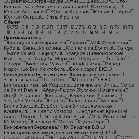
Эрмитаж
Эстремадура
Этна
Эшезо
Юг
Юго-
Восток
Юго-Восточная Австралия
Юго-Запад
Южная Австралия
Южная Моравия
Южная Штирия
Южный Остров
Южный регион
Объем
0.75
0.1
0.2
0.25
0.187
0.375
0.5
0.7
0.72
0.73
1
1.125
1.4
1.5
10
15
2
2.25
3
4.5
5
6
9
Производитель
Винодельня Покровская
Олимп
АПФ Фанагория
Кубань-Вино
Инкерман
Солнечная Долина
Сатера
Alma Valley
Лефкадия
Усадьба Дивноморское
Массандра
Усадьба Маркотх
Шумринка
de Talu
Сикоры
Wein und Wasser
Driada Group
Завод
Марочных Вин Коктебель
Бахчисарай ВКЗ
Винодельня Ведерниковъ
Галицкий и Галицкий
Золотая Балка
Шато Пино
Мысхако
ООО
Виноградники Гай-Кодзора
Цимлянские Вина
Cotes
de Saint Daniel
Абрау-Дюрсо (Русский Шампанский
Дом)
Агролайн
Винзавод Юровский
Тавинко
Усадьба Мезыбь
Interfin
Kalos Limen
Бурлюк
Вилла Звезда
Дербентская Винодельческая
Компания
le Grand Vostock
Винодельня Криница
Andre
Burnier
Golubitskoe Estate / Villa Romanov
Le
K2 Winery
Раевское
Mantra
Сухая Гора
Винодельня Бердяева/КФХ Бердяев В.В.
Евпаторийский завод классических вин (ЕЗКВ)
Скалистый Берег
Belmas Winery
Villa Victoria
ООО