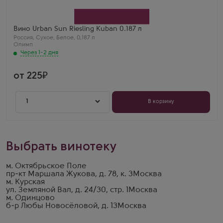
Олимп
Сорт винограда
Рислинг
Страна
Вино Urban Sun Riesling Kuban 0.187 л
Россия
Россия
,
Сухое
,
Белое
,
0,187 л
Регион
Олимп
Краснодарский край
Через 1-2 дня
Мария
Urban Sun Riesling Kuban 0.187 — свежее, с лаймом
и цветами. Отлично освежает в жару. Мини-бутылка
от 225
— идея для подарка.
1
В корзину
Выбрать винотеку
м. Октябрьское Поле
пр-кт Маршала Жукова, д. 78, к. 3
Москва
м. Курская
ул. Земляной Вал, д. 24/30, стр. 1
Москва
м. Одинцово
б-р Любы Новосёловой, д. 13
Москва