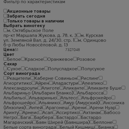
Фильтр по характеристикам
Акционные товары
Забрать сегодня
Только товары в наличии
Выбрать винотеку
м. Октябрьское Поле
пр-кт Маршала Жукова. д. 78. к. 3
м. Курская
ул. Земляной Вал. д. 24/30. стр. 1
м. Одинцово
б-р Любы Новосёловой. д. 13
Цена
Цвет
Белое
Красное
Оранжевое
Розовое
Сахар
Сухое
Сладкое
Полусладкое
Полусухое
Сорт винограда
Ркацители
Каберне Совиньон
Рислинг
Агиоргитико
Айрен
Аладастури
Алеатико
Александроули
Алиготе
Аликанте
Аликанте Буше
Альбариньо (Альбарин Бланко)
Альбаросса
Альбильо
Альваринью
Альтесс
Альфрокейро
Альфрошейро
Альянико
Амур (Амурский)
Ансоника
(Инзолия)
Антей
Арагонеш
Арени
Арени Нуар
Аринту
Арнеис
Асал
Ассиртико
Ахтанак
Бабосо
Негро
Бага
Барбера
Бастардо
Бастардо
Магарачский
Баян Ширей (Баяншира)
Беллоне
Белые сорта винограда
Белый Кишмиш
Бианка