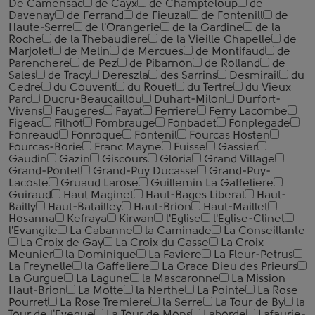
De Camensac
de Cayx
de Champteloup
de
Davenay
de Ferrand
de Fieuzal
de Fontenill
de
Haute-Serre
de l'Orangerie
de la Gardine
de la
Roche
de la Thebaudiere
de la Vieille Chapelle
de
Marjolet
de Melin
de Mercues
de Montifaud
de
Parenchere
de Pez
de Pibarnon
de Rolland
de
Sales
de Tracy
Dereszla
des Sarrins
Desmirail
du
Cedre
du Couvent
du Rouet
du Tertre
du Vieux
Parc
Ducru-Beaucaillou
Duhart-Milon
Durfort-
Vivens
Faugeres
Fayat
Ferriere
Ferry Lacombe
Figeac
Filhot
Fombrauge
Fonbadet
Fonplegade
Fonreaud
Fonroque
Fontenil
Fourcas Hosten
Fourcas-Borie
Franc Mayne
Fuisse
Gassier
Gaudin
Gazin
Giscours
Gloria
Grand Village
Grand-Pontet
Grand-Puy Ducasse
Grand-Puy-
Lacoste
Gruaud Larose
Guillemin La Gaffeliere
Guiraud
Haut Maginet
Haut-Bages Liberal
Haut-
Bailly
Haut-Batailley
Haut-Brion
Haut-Maillet
Hosanna
Kefraya
Kirwan
l'Eglise
l'Eglise-Clinet
l'Evangile
La Cabanne
la Caminade
La Conseillante
La Croix de Gay
La Croix du Casse
La Croix
Meunier
la Dominique
La Faviere
La Fleur-Petrus
La Freynelle
la Gaffeliere
La Grace Dieu des Prieurs
La Gurgue
La Lagune
la Mascaronne
La Mission
Haut-Brion
La Motte
la Nerthe
La Pointe
La Rose
Pourret
La Rose Tremiere
la Serre
La Tour de By
la