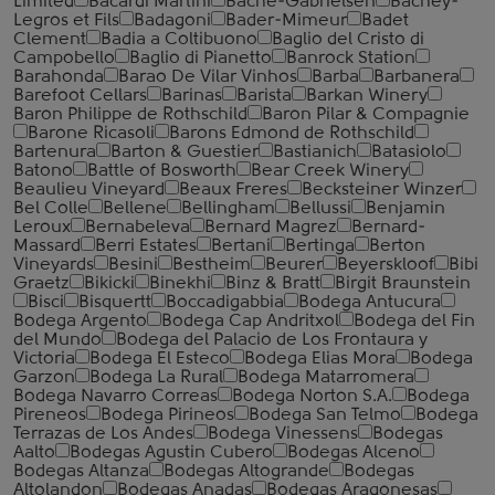
Limited
Bacardi Martini
Bache-Gabrielsen
Bachey-
Legros et Fils
Badagoni
Bader-Mimeur
Badet
Clement
Badia a Coltibuono
Baglio del Cristo di
Campobello
Baglio di Pianetto
Banrock Station
Barahonda
Barao De Vilar Vinhos
Barba
Barbanera
Barefoot Cellars
Barinas
Barista
Barkan Winery
Baron Philippe de Rothschild
Baron Pilar & Compagnie
Barone Ricasoli
Barons Edmond de Rothschild
Bartenura
Barton & Guestier
Bastianich
Batasiolo
Batono
Battle of Bosworth
Bear Creek Winery
Beaulieu Vineyard
Beaux Freres
Becksteiner Winzer
Bel Colle
Bellene
Bellingham
Bellussi
Benjamin
Leroux
Bernabeleva
Bernard Magrez
Bernard-
Massard
Berri Estates
Bertani
Bertinga
Berton
Vineyards
Besini
Bestheim
Beurer
Beyerskloof
Bibi
Graetz
Bikicki
Binekhi
Binz & Bratt
Birgit Braunstein
Bisci
Bisquertt
Boccadigabbia
Bodega Antucura
Bodega Argento
Bodega Cap Andritxol
Bodega del Fin
del Mundo
Bodega del Palacio de Los Frontaura y
Victoria
Bodega El Esteco
Bodega Elias Mora
Bodega
Garzon
Bodega La Rural
Bodega Matarromera
Bodega Navarro Correas
Bodega Norton S.A.
Bodega
Pireneos
Bodega Pirineos
Bodega San Telmo
Bodega
Terrazas de Los Andes
Bodega Vinessens
Bodegas
Aalto
Bodegas Agustin Cubero
Bodegas Alceno
Bodegas Altanza
Bodegas Altogrande
Bodegas
Altolandon
Bodegas Anadas
Bodegas Aragonesas