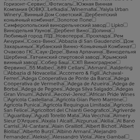
Горизонт-Сервис
Фотисаль
Южная Винная
Компания (ЮВК)
Lefkadia
Winemafia
Yaiyla​ Urban
Winery
Винный Дом Советский
Дербентский
коньячный комбинат
Золотое Поле
Симферопольский винодельческий завод
Lipko
Винодельня Узунов
Дербент Вино
Долина
Любимый город ЛТД
Новотерра
Прохлада
Рем
Акчурин
Союз-Вино
Abbazia di San Gaudenzio
Дом
Захарьиных
Кубанский Винно-Коньячный Комбинат
Очаково ГК
Саук-Дере
Вина Арпачина
Винодельня
Щербина
Гатчинский спиртовой завод
Крымский
винный завод
Собер Баш
СХП Виноградное
Фервино
55 Malbec
689 Cellars
A6mani
Aaldering
Abbazia di Novacella
Accornero & Figli
Achaval-
Ferrer
Adega Cooperativa de Ponte da Barca
Adega
Cooperativa de Vermelha
Adega de Azueira
Adega de
Borba
Adega de Pegoes
Adega Silva Salgado
Adegas
Gran Vinum
Advini
Aecovi-Jerez
African Pride Wines
Agricola Castellana
Agricola Gian Piero Marrone
Agricola Punica
Agricola Requingua Limitada
Agricola
San Felice
Agricoltori del Chianti Geografico
Agriverde
Aguaribay
Agusti Torello Mata
Aia Vecchia
Aimery
Sieur D'Arques
Aixala I Alcait
Aizpurua
Akilia
Al Bano
Carrisi
Al-Cantara
Alain Graillot
Albert Bichot
Albert
Biollaz
Alberto Burzi
Albino Armani
Alejandro
Fernandez
Aleksic
Alessandro Viola
Alex Gambal