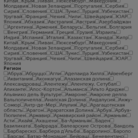
Китай
Крым
Ливан
Люксембург
Македония
Молдавия
Новая Зеландия
Португалия
Сербия
Сирия
Словения
США
Тунис
Турция
Узбекистан
Уругвай
Франция
Чехия
Чили
Швейцария
ЮАР
Япония
Абхазия
Австралия
Австрия
Азербайджан
Аргентина
Армения
Беларусь
Бельгия
Болгария
Венгрия
Германия
Греция
Грузия
Израиль
Индия
Испания
Италия
Казахстан
Канада
Кипр
Китай
Крым
Ливан
Люксембург
Македония
Молдавия
Новая Зеландия
Португалия
Сербия
Сирия
Словения
США
Тунис
Турция
Узбекистан
Уругвай
Франция
Чехия
Чили
Швейцария
ЮАР
Япония
Регион
Абруа
Абруццо
Агли
Аделаида Хиллз
Айзенберг
Аквитания
Аконкагуа
Алазанская долина
Александровац
Алентежу
Алентежу. Сетубал
Аликанте
Алос-Кортон
Альманса
Альто Адидже
Альянико дель Вультуре
Амароне
Амароне делла
Вальполичелла
Анапская Долина
Андалусия
Анжу-
Сомюр
Антр-де-Мер
Апулия
Ар
Арагацотнская
область
Арагон
Араратская Долина
Арбуа
Арбуа-
Пюпилен
Армавир
Армавирский район
Арманьяк
Асти
Ахайя
Ахашени
Ба-Арманьяк
Баден
Базиликата
Байррада
Балеарские Острова
Бандоль
Барбареско
Барбера д'Альба
Бардолино
Бароло
Барсак
Батар-Монраше
Бейраш
Беневентано