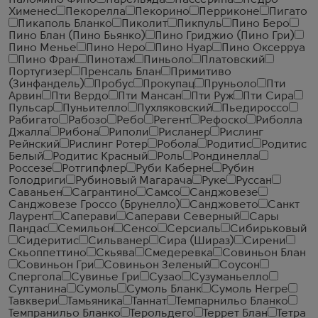
Паломино Фино
Парельяда
Пассерина
Педро
Хименес
Пекорелла
Пекорино
Перриконе
Пигато
Пикаполь Бланко
Пиколит
Пикпуль
Пино Беро
Пино Блан (Пино Бьянко)
Пино Гриджио (Пино Гри)
Пино Менье
Пино Неро
Пино Нуар
Пино Оксерруа
Пино Фран
Пинотаж
Пиньоло
Платовский
Португизер
Пренсаль Блан
Примитиво
(Зинфандель)
Пробус
Прокупац
Пруньоло
Пти
Арвин
Пти Вердо
Пти Мансан
Пти Руж
Пти Сира
Пульсар
Пуньителло
Пухляковский
Пьедироссо
Рабигато
Рабозо
Ребо
Регент
Рефоско
Риболла
Джалла
Рибона
Риполи
Рисланер
Рислинг
Рейнский
Рислинг Ротер
Робола
Родитис
Родитис
Белый
Родитис Красный
Роль
Рондинелла
Россезе
Ротгипфлер
Руби Каберне
Рубин
Голодриги
Рубиновый Магарача
Руке
Руссан
Саваньен
Сагрантино
Самсо
Санджовезе
Санджовезе Гроссо (Брунелло)
Санджовето
Санкт
Лаурент
Саперави
Саперави Северный
Сары
Пандас
Семильон
Сенсо
Серсиаль
Сибирьковый
Сидеритис
Сильванер
Сира (Шираз)
Сирени
Скьоппеттино
Скьява
Смедеревка
Совиньон Блан
Совиньон Гри
Совиньон Зеленый
Соусон
Спергола
Сувинье Гри
Сузао
Сузуманьелло
Султанина
Сумоль
Сумоль Бланк
Сумоль Негре
Тавквери
Тамьяника
Таннат
Темпарнильо Бланко
Темпранильо Бланко
Терольдего
Террет Блан
Тетра