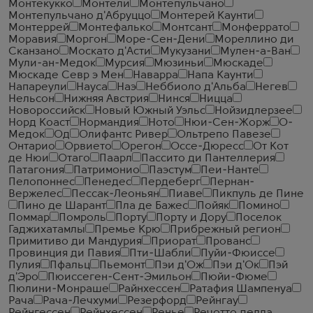
Монтекукко
Монтели
Монтепульчано
Монтепульчано д'Абруццо
Монтерей Каунти
Монтеррей
Монтефалько
Монтсант
Монферрато
Моравия
Моргон
Море-Сен-Дени
Мореллино ди
Сканзано
Москато д'Асти
Мукузани
Мулен-а-Ван
Мули-ан-Медок
Мурсия
Мюзиньи
Мюскаде
Мюскаде Севр э Мен
Наварра
Напа Каунти
Напареули
Науса
Наэ
Неббиоло д'Альба
Негев
Нельсон
Нижняя Австрия
Нинся
Ницца
Новороссийск
Новый Южный Уэльс
Нойзидлерзее
Норд Коаст
Нормандия
Ното
Нюи-Сен-Жорж
О-
Медок
Од
Олифантс Ривер
Ольтрепо Павезе
Онтарио
Орвието
Орегон
Оссе-Дюресс
От Кот
де Нюи
Отаго
Паарл
Пассито ди Пантеллерия
Патагония
Патримонио
Паэстум
Пеи-Нанте
Пелопоннес
Пенедес
Пердеберг
Пернан-
Вержелес
Пессак-Леоньян
Пиаве
Пикпуль де Пине
Пино де Шарант
Пла де Бажес
Пойяк
Помино
Поммар
Помроль
Порту
Порту и Дору
Поселок
Гаджихатамлы
Премье Крю
Прибрежный регион
Примитиво ди Мандурия
Приорат
Прованс
Провинция ди Павия
Пти-Шабли
Пуйи-Фюиссе
Пулия
Пфальц
Пьемонт
Пэи д'Ож
Пэи д'Ок
Пэй
д'Эро
Пюиссеген-Сент-Эмильон
Пюйи-Фюме
Пюлини-Монраше
Райнхессен
Ратафия Шампенуа
Рача
Рача-Лечхуми
Резерфорд
Рейнгау