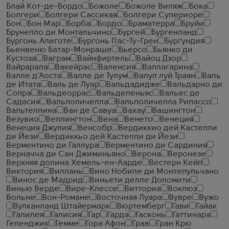
Блай Кот-де-Бордо
Божоле
Божоле Виляж
Бока
Болгери
Болгери Сассикая
Болгери Супериоре
Бон
Бон Мар
Борба
Бордо
Браматерра
Бруйи
Брунелло ди Монтальчино
Бургей
Бургенланд
Бургонь Алиготе
Бургонь Пас-Ту-Грен
Бургундия
Бьенвеню Батар-Монраше
Бьерсо
Бьянко ди
Кустоза
Ваграм
Вайнфиртель
Вайоц Дзор
Вайрарапа
Вакейрас
Валенсия
Валлагарина
Валле д'Аоста
Валле де Тулум
Валул луй Траян
Валь
де Итата
Валь де Луар
Вальдадидже
Вальдарно ди
Сопра
Вальдеоррас
Вальдепеньяс
Вальес де
Садасия
Вальполичелла
Вальполичелла Рипассо
Вальтеллина
Ван де Савуа
Вахау
Вашингтон
Везувио
Веллингтон
Вена
Венето
Венеция
Венеция Джулия
Венсобр
Вердиккио дей Кастелли
ди Йези
Вердиккьо дей Кастелли ди Йези
Верментино ди Галлура
Верментино ди Сардиния
Верначча ди Сан Джиминьяно
Верона
Веронезе
Верхняя долина Хемель-ен-Аарде
Вестерн Кейп
Виктория
Виллань
Вино Нобиле ди Монтепульчано
Винос де Мадрид
Виньети делле Доломити
Винью Верде
Вире-Клессе
Витториа
Воклюз
Вольне
Вон-Романе
Восточная Луара
Вувре
Вужо
Вулканланд Штайермарк
Вюртемберг
Гави
Гайак
Галилея
Галисия
Гар
Гарда
Гасконь
Гаттинара
Геленджик
Гемме
Гора Афон
Грав
Гран Крю