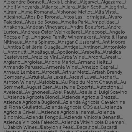
Alexandre Bonnet
Alexis Lichine
Algarve
Algazarra
Alheit Vineyards
Alianca
Aliara
Allan Scott
Allegrini
Allram
Alma Romana
Alphonse Mellot
Alta Vista
Altesino
Altos De Torona
Altos Las Hormigas
Alvaro
Palacios
Alves de Sousa
Amelia Park
Ampelidae
Anakena
Andean Vineyards
Andre Beaufort
Andre
Lurton
Andreas Oster Weinkellerei
Anecoop
Angelo
Rocca е Figli
Angove Family Winemakers
Anita & Hans
Nittnaus
Anna Spinato
Ansgar Clusserath
Ant Moore
Antica Distilleria Quaglia
Antigal
Antinori
Antoniolo
Antonutti
Apaltagua
Apollonio
Arabella
Araldica
Castelvero
Araldica Vini
Arba Wine
Arcon
Aresti
Argiano
Argiolas
Arione Mario
Armand Heitz
Armando Parusso
Armenia Wine
Arnaldo Caprai
Arnaud Lambert
Arrocal
Arthur Metz
Artsah Brandy
Company
Artuke
As Laxas
Ascevi Luwa
Ascheri
Ashton Winery
Astobiza
Au Pied du Mont Chauve
Au
Sommet
August Eser
Austwine Exports
Autoctona
Aveleda
Avignonesi
Axel Pauly
Azelia di Luigi Scavino
Azienda Agricola Biondi
Azienda Agricola Brezza
Azienda Agricola Buglioni
Azienda Agricola Cavalchina
di Piona Giulietto
Azienda Agricola COS s.s.
Azienda
Agricola Crivelli
Azienda Agricola Inama
Azienda
Binomio
Azienda Fongoli
Azienda Vinicola Benanti
Azienda Vinicola Falesco
Azienda Vitivinicola Duemani
Babich Wines
Babylon's Peak
Bacalhoa
Bacardi