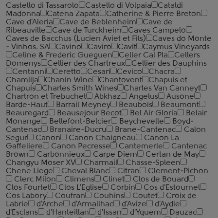
Castello di Tassarolo
Castello di Volpaia
Cataldi
Madonna
Catena Zapata
Catherine & Pierre Breton
Cave d'Aleria
Cave de Beblenheim
Cave de
Ribeauville
Cave de Turckheim
Caves Campelo
Caves de Bacchus (Lucien Aviet et Fils)
Caves do Monte
- Vinhos. SA
Cavino
Caviro
Cavit
Caymus Vineyards
Celine & Frederic Gueguen
Celler Cal Pla
Cellers
Domenys
Cellier des Chartreux
Cellier des Dauphins
Centanni
Ceretto
Cesari
Cevico
Chacra
Chamlija
Chanin Wine
Chantovent
Chapuis et
Chapuis
Charles Smith Wines
Charles Van Canneyt
Chartron et Trebuchet
Abkhaz
Angelus
Ausone
Barde-Haut
Barrail Meyney
Beaubois
Beaumont
Beauregard
Beausejour Becot
Bel Air Gloria
Belair
Monange
Bellefont-Belcier
Beychevelle
Boyd-
Cantenac
Branaire-Ducru
Brane-Cantenac
Calon
Segur
Canon
Canon Chaigneau
Canon La
Gaffeliere
Canon Pecresse
Cantemerle
Cantenac
Brown
Carbonnieux
Carpe Diem
Certan de May
Changyu Moser XV
Charmail
Chasse-Spleen
Chene Liege
Cheval Blanc
Citran
Clement-Pichon
Clerc Milon
Climens
Clinet
Clos de Bouard
Clos Fourtet
Clos L'Eglise
Corbin
Cos d'Estournel
Cos Labory
Coufran
Couhins
Coutet
Croix de
Labrie
d'Arche
d'Armailhac
d'Avize
d'Aydie
d'Esclans
d'Hanteillan
d'Issan
d'Yquem
Dauzac