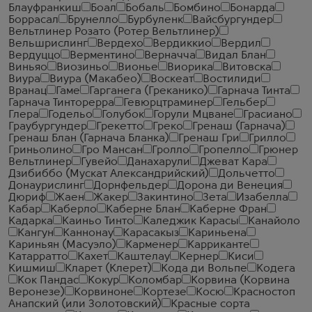
Блауфранкиш
Боал
Бобаль
Бомбино
Бонарда
Боррасал
Брунелло
Бурбуленк
Вайсбургундер
Вельтлинер Розато (Ротер Вельтлинер)
Вельшрислинг
Вердехо
Вердиккио
Вердил
Вердуццо
Верментино
Верначча
Видал Блан
Виньяо
Виозиньо
Вионье
Виорика
Витовска
Виура
Виура (Макабео)
Воскеат
Востилиди
Вранац
Гаме
Гарганега (Греканико)
Гарнача Тинта
Гарнача Тинторерра
Гевюрцтраминер
Гельбер
Глера
Годельо
Голубок
Горули Мцване
Грасиано
Граубургундер
Грекетто
Греко
Гренаш (Гарнача)
Гренаш Блан (Гарнача Бланка)
Гренаш Гри
Грилло
Гриньолино
Гро Мансан
Гролло
Гропелло
Грюнер
Вельтлинер
Гувейо
Данахарули
Джеват Кара
Дзибиббо (Мускат Александрийский)
Дольчетто
Донаурислинг
Дорнфельдер
Дорона ди Венеция
Дюриф
Жаен
Жакер
Закинтино
Зета
Изабелла
Кабар
Каберло
Каберне Блан
Каберне Фран
Кадарка
Каиньо Тинто
Каледжик Карасы
Канайоло
Кангун
Каннонау
Карасакыз
Кариньена
Кариньян (Масуэло)
Карменер
Карриканте
Катарратто
Кахет
Каштелау
Кернер
Киси
Кишмиш
Кларет (Клерет)
Кода ди Вольпе
Кодега
Кок Пандас
Кокур
Коломбар
Корвина (Корвина
Веронезе)
Корвиноне
Кортезе
Косю
Красностоп
Анапский (или Золотовский)
Красные сорта