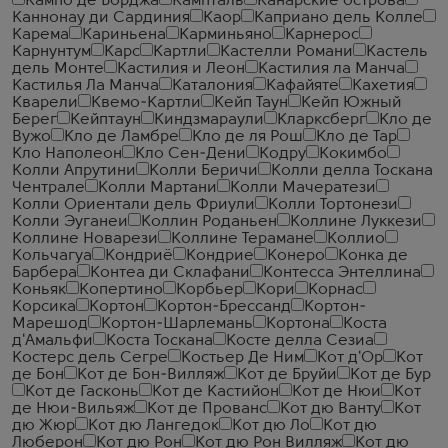
Кампо де Борджа
Кампталь
Канарские острова
Каннонау ди Сардиния
Каор
Каприано дель Колле
Карема
Кариньена
Карминьяно
Карнерос
Карнунтум
Карс
Картли
Кастелли Романи
Кастель
дель Монте
Кастилия и Леон
Кастилия ла Манча
Кастилья Ла Манча
Каталония
Кафайяте
Кахетия
Кварели
Квемо-Картли
Кейп Таун
Кейп Южный
Берег
Кейптаун
Киндзмараули
Кларксберг
Кло де
Вужо
Кло де Ламбре
Кло де ля Рош
Кло де Тар
Кло Наполеон
Кло Сен-Дени
Кодру
Кокимбо
Колли Апрутини
Колли Беричи
Колли делла Тоскана
Чентрале
Колли Мартани
Колли Мачератези
Колли Ориентали дель Фриули
Колли Тортонези
Колли Эуганеи
Коллин Роданьен
Коллине Луккези
Коллине Новарези
Коллине Терамане
Коллио
Кольчагуа
Кондриё
Кондрие
Конеро
Конка де
Барбера
Контеа ди Склафани
Контесса Энтеллина
Коньяк
Копертино
Корбьер
Кори
Корнас
Корсика
Кортон
Кортон-Брессанд
Кортон-
Марешод
Кортон-Шарлемань
Кортона
Коста
д'Амальфи
Коста Тоскана
Косте делла Сезиа
Костерс дель Сегре
Костьер Де Ним
Кот д'Ор
Кот
де Бон
Кот де Бон-Вилляж
Кот де Бруйи
Кот де Бур
Кот де Гасконь
Кот де Кастийон
Кот де Нюи
Кот
де Нюи-Вильяж
Кот де Прованс
Кот дю Ванту
Кот
дю Жюр
Кот дю Лангедок
Кот дю Ло
Кот дю
Люберон
Кот дю Рон
Кот дю Рон Вилляж
Кот дю