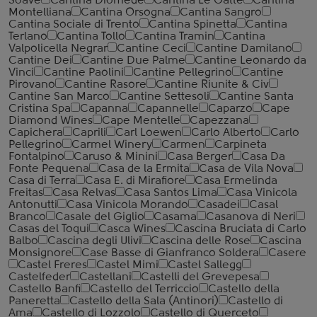
Soave
Cantina Diomede
Cantina Le Gatte
Cantina
Montelliana
Cantina Orsogna
Cantina Sangro
Cantina Sociale di Trento
Cantina Spinetta
Cantina
Terlano
Cantina Tollo
Cantina Tramin
Cantina
Valpolicella Negrar
Cantine Ceci
Cantine Damilano
Cantine Dei
Cantine Due Palme
Cantine Leonardo da
Vinci
Cantine Paolini
Cantine Pellegrino
Cantine
Pirovano
Cantine Rasore
Cantine Riunite & Civ
Cantine San Marco
Cantine Settesoli
Cantinе Santa
Cristina Spa
Capanna
Capannelle
Caparzo
Cape
Diamond Wines
Cape Mentelle
Capezzana
Capichera
Caprili
Carl Loewen
Carlo Alberto
Carlo
Pellegrino
Carmel Winery
Carmen
Carpineta
Fontalpino
Caruso & Minini
Casa Berger
Casa Da
Fonte Pequena
Casa de la Ermita
Casa de Vila Nova
Casa di Terra
Casa E. di Mirafiore
Casa Ermelinda
Freitas
Casa Relvas
Casa Santos Lima
Casa Vinicola
Antonutti
Casa Vinicola Morando
Casadei
Casal
Branco
Casale del Giglio
Casama
Casanova di Neri
Casas del Toqui
Casca Wines
Cascina Bruciata di Carlo
Balbo
Cascina degli Ulivi
Cascina delle Rose
Cascina
Monsignore
Case Basse di Gianfranco Soldera
Casere
Castel Freres
Castel Mimi
Castel Sallegg
Castelfeder
Castellani
Castelli del Grevepesa
Castello Banfi
Castello del Terriccio
Castello della
Paneretta
Castello della Sala (Antinori)
Castello di
Ama
Castello di Lozzolo
Castello di Querceto