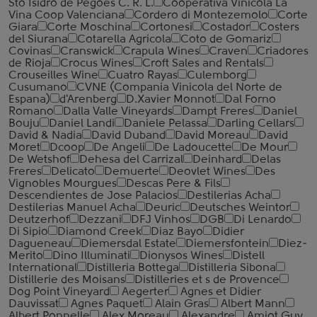
Sto Isidro de Pegoes C. R. L.
Cooperativa Vinicola La
Vina Coop Valenciana
Cordero di Montezemolo
Corte
Giara
Corte Moschina
Cortonesi
Costador
Costers
del Siurana
Cotarella Agricola
Coto de Gomariz
Covinas
Cranswick
Crapula Wines
Craven
Criadores
de Rioja
Crocus Wines
Croft Sales and Rentals
Crouseilles Wine
Cuatro Rayas
Culemborg
Cusumano
CVNE (Compania Vinicola del Norte de
Espana)
d'Arenberg
D.Xavier Monnot
Dal Forno
Romano
Dalla Valle Vineyards
Dampt Freres
Daniel
Bouju
Daniel Landi
Daniele Pelassa
Darling Cellars
David & Nadia
David Duband
David Moreau
David
Moret
Dcoop
De Angeli
De Ladoucette
De Mour
De Wetshof
Dehesa del Carrizal
Deinhard
Delas
Freres
Delicato
Demuerte
Deovlet Wines
Des
Vignobles Mourgues
Descas Pere & Fils
Descendientes de Jose Palacios
Destilerias Acha
Destilerias Manuel Acha
Deuric
Deutsches Weintor
Deutzerhof
Dezzani
DFJ Vinhos
DGB
Di Lenardo
Di Sipio
Diamond Creek
Diaz Bayo
Didier
Dagueneau
Diemersdal Estate
Diemersfontein
Diez-
Merito
Dino Illuminati
Dionysos Wines
Distell
International
Distilleria Bottega
Distilleria Sibona
Distillerie des Moisans
Distilleries et s de Provence
Dog Point Vineyard
Aegerter
Agnes et Didier
Dauvissat
Agnes Paquet
Alain Gras
Albert Mann
Albert Ponnelle
Alex Moreau
Alexandre
Amiot Guy