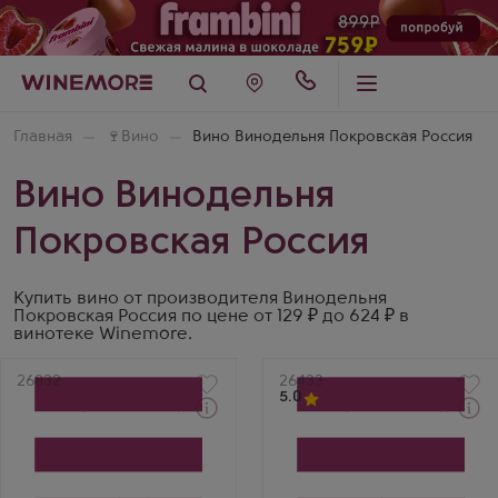
Главная
🍷
Вино
Вино Винодельня Покровская Россия
Вино Винодельня
Покровская Россия
Купить вино от производителя Винодельня
Покровская Россия по цене от 129 ₽ до 624 ₽ в
винотеке Winemore.
Артикул
26832
Артикул
26433
5.0
Красное Сладкое Вино
Белое Сухое Вино
Pokrovskoe Red Sweet
Pokrovskoe Rkatsiteli-
Aged
Chardonnay
Производитель
Производитель