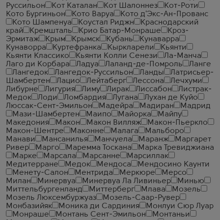
Руссильон
Кот Каталан
Кот Шалоннез
Кот-Роти
Кото Бургиньон
Кото Варуа
Кото д'Экс-Ан-Прованс
Кото Шампенуа
Коустал Риджн
Краснодарский
край
Кремшталь
Крио Батар-Монраше
Кроз-
Эрмитаж
Крым
Крымск
Кубань
Кунаварра
Кунаворра
Куртефранка
Кыркларели
Кьянти
Кьянти Классико
Кьянти Колли Сенези
Ла-Манча
Лаго ди Корбара
Ладуа
Лаланд-де-Помроль
Ланге
Лангедок
Лангедок-Руссильон
Ланды
Латрисьер-
Шамбертен
Лацио
Лейтаберг
Лессона
Лечхуми
Либурне
Лигурия
Лиму
Лирак
Лиссабон
Листрак-
Медок
Лоди
Ломбардия
Лугана
Лухан де Куйо
Люссак-Сент-Эмильон
Мадейра
Мадиран
Мадрид
Мази-Шамбертен
Маипо
Майорка
Майпу
Македония
Макон
Макон Вилляж
Макон-Пьеркло
Макон-Шентре
Маконне
Малага
Мальборо
Манави
Мансанилья
Манчуела
Маранж
Маргарет
Ривер
Марго
Маремма Тоскана
Марка Тревиджиана
Марке
Марсала
Марсанне
Марсиллак
Медитерране
Медок
Мендоса
Мендосино Каунти
Менету-Салон
Ментрида
Меркюре
Мерсо
Милан
Минервуа
Минервуа Ла Ливиньер
Минью
Миттельбургенланд
Миттерберг
Млава
Мозель
Мозель Люксембуржуаз
Мозель-Саар-Рувер
Монбазийяк
Моника ди Сардиния
Монлуи Сюр Луар
Монраше
Монтань Сент-Эмильон
Монтаньи