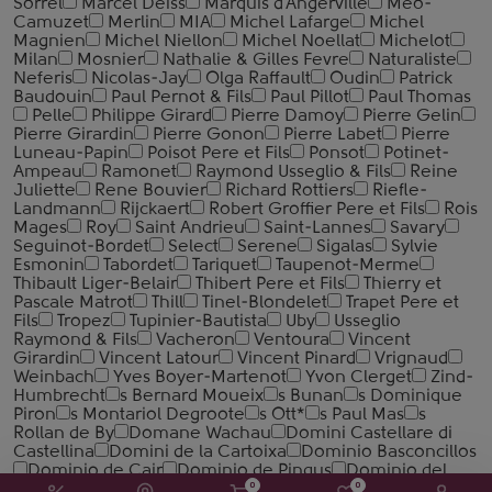
Sorrel
Marcel Deiss
Marquis d'Angerville
Meo-
Camuzet
Merlin
MIA
Michel Lafarge
Michel
Magnien
Michel Niellon
Michel Noellat
Michelot
Milan
Mosnier
Nathalie & Gilles Fevre
Naturaliste
Neferis
Nicolas-Jay
Olga Raffault
Oudin
Patrick
Baudouin
Paul Pernot & Fils
Paul Pillot
Paul Thomas
Pelle
Philippe Girard
Pierre Damoy
Pierre Gelin
Pierre Girardin
Pierre Gonon
Pierre Labet
Pierre
Luneau-Papin
Poisot Pere et Fils
Ponsot
Potinet-
Ampeau
Ramonet
Raymond Usseglio & Fils
Reine
Juliette
Rene Bouvier
Richard Rottiers
Riefle-
Landmann
Rijckaert
Robert Groffier Pere et Fils
Rois
Mages
Roy
Saint Andrieu
Saint-Lannes
Savary
Seguinot-Bordet
Select
Serene
Sigalas
Sylvie
Esmonin
Tabordet
Tariquet
Taupenot-Merme
Thibault Liger-Belair
Thibert Pere et Fils
Thierry et
Pascale Matrot
Thill
Tinel-Blondelet
Trapet Pere et
Fils
Tropez
Tupinier-Bautista
Uby
Usseglio
Raymond & Fils
Vacheron
Ventoura
Vincent
Girardin
Vincent Latour
Vincent Pinard
Vrignaud
Weinbach
Yves Boyer-Martenot
Yvon Clerget
Zind-
Humbrecht
s Bernard Moueix
s Bunan
s Dominique
Piron
s Montariol Degroote
s Ott*
s Paul Mas
s
Rollan de By
Domane Wachau
Domini Castellare di
Castellina
Domini de la Cartoixa
Dominio Basconcillos
Dominio de Cair
Dominio de Pingus
Dominio del
0
0
Plata
Dominique Cornin
Dominus Estate
Donatella