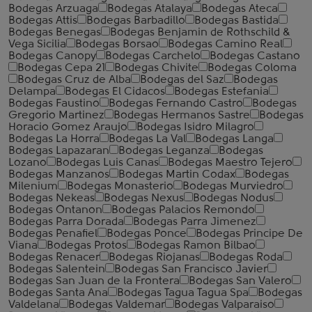
Bodegas Arzuaga
Bodegas Atalaya
Bodegas Ateca
Bodegas Attis
Bodegas Barbadillo
Bodegas Bastida
Bodegas Benegas
Bodegas Benjamin de Rothschild &
Vega Sicilia
Bodegas Borsao
Bodegas Camino Real
Bodegas Canopy
Bodegas Carchelo
Bodegas Castano
Bodegas Cepa 21
Bodegas Chivite
Bodegas Coloma
Bodegas Cruz de Alba
Bodegas del Saz
Bodegas
Delampa
Bodegas El Cidacos
Bodegas Estefania
Bodegas Faustino
Bodegas Fernando Castro
Bodegas
Gregorio Martinez
Bodegas Hermanos Sastre
Bodegas
Horacio Gomez Araujo
Bodegas Isidro Milagro
Bodegas La Horra
Bodegas La Val
Bodegas Langa
Bodegas Lapazaran
Bodegas Leganza
Bodegas
Lozano
Bodegas Luis Canas
Bodegas Maestro Tejero
Bodegas Manzanos
Bodegas Martin Codax
Bodegas
Milenium
Bodegas Monasterio
Bodegas Murviedro
Bodegas Nekeas
Bodegas Nexus
Bodegas Nodus
Bodegas Ontanon
Bodegas Palacios Remondo
Bodegas Parra Dorada
Bodegas Parra Jimenez
Bodegas Penafiel
Bodegas Ponce
Bodegas Principe De
Viana
Bodegas Protos
Bodegas Ramon Bilbao
Bodegas Renacer
Bodegas Riojanas
Bodegas Roda
Bodegas Salentein
Bodegas San Francisco Javier
Bodegas San Juan de la Frontera
Bodegas San Valero
Bodegas Santa Ana
Bodegas Tagua Tagua Spa
Bodegas
Valdelana
Bodegas Valdemar
Bodegas Valparaiso