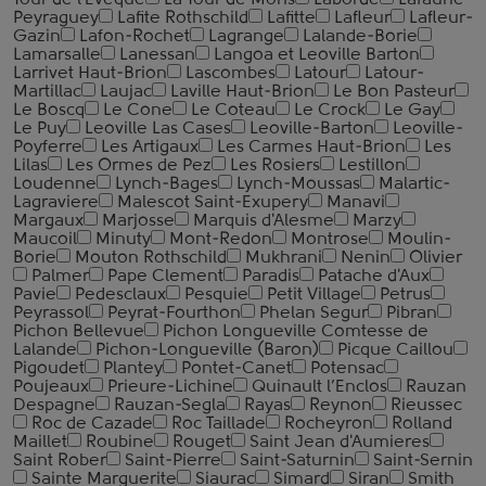
Tour de l'Eveque
La Tour de Mons
Laborde
Lafaurie-
Peyraguey
Lafite Rothschild
Lafitte
Lafleur
Lafleur-
Gazin
Lafon-Rochet
Lagrange
Lalande-Borie
Lamarsalle
Lanessan
Langoa et Leoville Barton
Larrivet Haut-Brion
Lascombes
Latour
Latour-
Martillac
Laujac
Laville Haut-Brion
Le Bon Pasteur
Le Boscq
Le Cone
Le Coteau
Le Crock
Le Gay
Le Puy
Leoville Las Cases
Leoville-Barton
Leoville-
Poyferre
Les Artigaux
Les Carmes Haut-Brion
Les
Lilas
Les Ormes de Pez
Les Rosiers
Lestillon
Loudenne
Lynch-Bages
Lynch-Moussas
Malartic-
Lagraviere
Malescot Saint-Exupery
Manavi
Margaux
Marjosse
Marquis d'Alesme
Marzy
Maucoil
Minuty
Mont-Redon
Montrose
Moulin-
Borie
Mouton Rothschild
Mukhrani
Nenin
Olivier
Palmer
Pape Clement
Paradis
Patache d'Aux
Pavie
Pedesclaux
Pesquie
Petit Village
Petrus
Peyrassol
Peyrat-Fourthon
Phelan Segur
Pibran
Pichon Bellevue
Pichon Longueville Comtesse de
Lalande
Pichon-Longueville (Baron)
Picque Сaillou
Pigoudet
Plantey
Pontet-Canet
Potensac
Poujeaux
Prieure-Lichine
Quinault l’Enclos
Rauzan
Despagne
Rauzan-Segla
Rayas
Reynon
Rieussec
Roc de Cazade
Roc Taillade
Rocheyron
Rolland
Maillet
Roubine
Rouget
Saint Jean d'Aumieres
Saint Rober
Saint-Pierre
Saint-Saturnin
Saint-Sernin
Sainte Marguerite
Siaurac
Simard
Siran
Smith