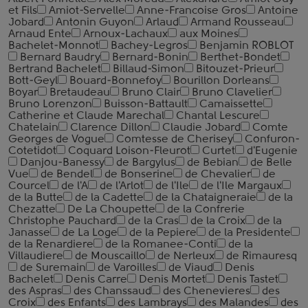
et Fils
Amiot-Servelle
Anne-Francoise Gros
Antoine
Jobard
Antonin Guyon
Arlaud
Armand Rousseau
Arnaud Ente
Arnoux-Lachaux
aux Moines
Bachelet-Monnot
Bachey-Legros
Benjamin ROBLOT
Bernard Baudry
Bernard-Bonin
Berthet-Bondet
Bertrand Bachelet
Billaud-Simon
Bitouzet-Prieur
Bott-Geyl
Bouard-Bonnefoy
Bourillon Dorleans
Boyar
Bretaudeau
Bruno Clair
Bruno Clavelier
Bruno Lorenzon
Buisson-Battault
Camaissette
Catherine et Claude Marechal
Chantal Lescure
Chatelain
Clarence Dillon
Claudie Jobard
Comte
Georges de Vogue
Comtesse de Cherisey
Confuron-
Cotetidot
Coquard Loison-Fleurot
Curtet
d'Eugenie
Danjou-Banessy
de Bargylus
de Bebian
de Belle
Vue
de Bendel
de Bonserine
de Chevalier
de
Courcel
de l'A
de l'Arlot
de l'Ile
de l'Ile Margaux
de la Butte
de la Cadette
de la Chataigneraie
de la
Chezatte
De La Choupette
de la Confrerie
Christophe Pauchard
de la Cras
de la Croix
de la
Janasse
de La Loge
de la Pepiere
de la Presidente
de la Renardiere
de la Romanee-Conti
de la
Villaudiere
de Mouscaillo
de Nerleux
de Rimauresq
de Suremain
de Varoilles
de Viaud
Denis
Bachelet
Denis Carre
Denis Mortet
Denis Tastet
des Aspras
des Chanssaud
des Chenevieres
des
Croix
des Enfants
des Lambrays
des Malandes
des