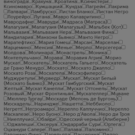
винограда
Крахуна
Кроатина
Ксинистери
Ксиномавро
Кумшацкий
Кундза
Лагрейн
Лакрима
Лалвари
Ламбруско
Листан Бланко
Листан Негро
Лоурейро
Лугана
Мавро Калавритино
Мавродафне
Мавруди
Мадраса (Матраса)
Малагузия
Малагузия (Малагузья)
Мальбек (Кот)
Мальвазия
Мальвазия Нера
Мальвазия Фина
Мандилария
Манзони Бьянко
Манто Негро
Маратефтико
Мария Гомеш
Марсан
Марселан
Марцемино
Менсия
Менье
Мерло
Мерсегера
Молдова
Молинара
Монастрель
Моника
Монтепульчано
Морава
Моравия Агрия
Морио
Мускат
Москатель
Москатель Гальего
Москатель
де Грано Менудо
Москато
Москато Джалло
Москато Роза
Мосхатела
Мосхофилеро
Муджуретули
Мурведр
Мускат
Мускат Белый
(Москато Бьянко)
Мускат Гамбургский
Мускат
Желтый
Мускат Канелли
Мускат Оттонель
Мускат
Розовый
Мускат Фронтиньян
Мускателлер
Мцване
Мюллер Тургау
Мюскаде (Мелонь де Бургонь)
Мюскадель
Нариндже
Нашетта
Неббиоло
Негретт
Негроамаро
Нерелло Каппуччио
Нерелло
Маскалезе
Неро Буоно
Неро д'Авола
Неро ди Троя
Ниеллучио
Обайде
Одесский черный (Алиберне)
Оджалеши
Оксеруа
Ондарраби Сури
Ортега
Оцханури Сапере
Паис
Палава
Паломино