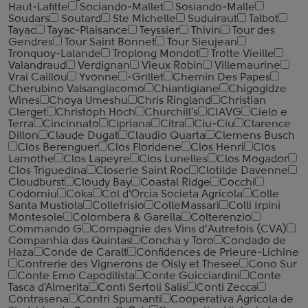
Haut-Lafitte
Sociando-Mallet
Sosiando-Malle
Soudars
Soutard
Ste Michelle
Suduiraut
Talbot
Tayac
Tayac-Plaisance
Teyssier
Thivin
Tour des
Gendres
Tour Saint Bonnet
Tour Sieujean
Tronquoy-Lalande
Troplong Mondot
Trotte Vieille
Valandraud
Verdignan
Vieux Robin
Villemaurine
Vrai Caillou
Yvonne
-Grillet
Chemin Des Papes
Cherubino Valsangiacomo
Chiantigiane
Chigogidze
Wines
Choya Umeshu
Chris Ringland
Christian
Clerget
Christoph Hoch
Churchill's
CIAVG
Cielo e
Terra
Cincinnato
Cipriana
Citra
Ciu-Ciu
Clarence
Dillon
Claude Dugat
Claudio Quarta
Clemens Busch
Clos Berenguer
Clos Floridene
Clos Henri
Clos
Lamothe
Clos Lapeyre
Clos Lunelles
Clos Mogador
Clos Triguedina
Closerie Saint Roc
Clotilde Davenne
Cloudburst
Cloudy Bay
Coastal Ridge
Cocchi
Codorniu
Coka
Col d'Orcia Societa Agricola
Colle
Santa Mustiola
Collefrisio
ColleMassari
Colli Irpini
Montesole
Colombera & Garella
Colterenzio
Commando G
Compagnie des Vins d’Autrefois (CVA)
Companhia das Quintas
Concha y Toro
Condado de
Haza
Conde de Caralt
Confidences de Prieure-Lichine
Confrerie des Vignerons de Oisly et Thesee
Cono Sur
Conte Emo Capodilista
Conte Guicciardini
Conte
Tasca d'Almerita
Conti Sertoli Salis
Conti Zecca
Contrasena
Contri Spumanti
Cooperativa Agricola de