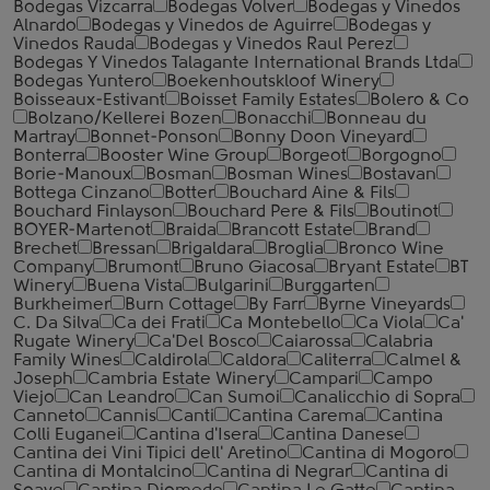
Bodegas Vizcarra
Bodegas Volver
Bodegas y Vinedos
Alnardo
Bodegas y Vinedos de Aguirre
Bodegas y
Vinedos Rauda
Bodegas y Vinedos Raul Perez
Bodegas Y Vinedos Talagante International Brands Ltda
Bodegas Yuntero
Boekenhoutskloof Winery
Boisseaux-Estivant
Boisset Family Estates
Bolero & Co
Bolzano/Kellerei Bozen
Bonacchi
Bonneau du
Martray
Bonnet-Ponson
Bonny Doon Vineyard
Bonterra
Booster Wine Group
Borgeot
Borgogno
Borie-Manoux
Bosman
Bosman Wines
Bostavan
Bottega Cinzano
Botter
Bouchard Aine & Fils
Bouchard Finlayson
Bouchard Pere & Fils
Boutinot
BOYER-Martenot
Braida
Brancott Estate
Brand
Brechet
Bressan
Brigaldara
Broglia
Bronco Wine
Company
Brumont
Bruno Giacosa
Bryant Estate
BT
Winery
Buena Vista
Bulgarini
Burggarten
Burkheimer
Burn Cottage
By Farr
Byrne Vineyards
C. Da Silva
Ca dei Frati
Ca Montebello
Ca Viola
Ca'
Rugate Winery
Ca'Del Bosco
Caiarossa
Calabria
Family Wines
Caldirola
Caldora
Caliterra
Calmel &
Joseph
Cambria Estate Winery
Campari
Campo
Viejo
Can Leandro
Can Sumoi
Canalicchio di Sopra
Canneto
Cannis
Canti
Cantina Carema
Cantina
Colli Euganei
Cantina d'Isera
Cantina Danese
Cantina dei Vini Tipici dell' Aretino
Cantina di Mogoro
Cantina di Montalcino
Cantina di Negrar
Cantina di