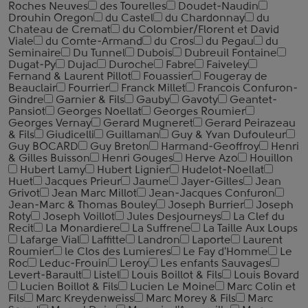
Roches Neuves
des Tourelles
Doudet-Naudin
Drouhin Oregon
du Castel
du Chardonnay
du
Chateau de Cremat
du Colombier/Florent et David
Viale
du Comte-Armand
du Cros
du Pegau
du
Seminaire
Du Tunnel
Dubois
Dubreuil Fontaine
Dugat-Py
Dujac
Duroche
Fabre
Faiveley
Fernand & Laurent Pillot
Fouassier
Fougeray de
Beauclair
Fourrier
Franck Millet
Francois Confuron-
Gindre
Garnier & Fils
Gauby
Gavoty
Geantet-
Pansiot
Georges Noellat
Georges Roumier
Georges Vernay
Gerard Mugneret
Gerard Peirazeau
& Fils
Giudicelli
Guillaman
Guy & Yvan Dufouleur
Guy BOCARD
Guy Breton
Harmand-Geoffroy
Henri
& Gilles Buisson
Henri Gouges
Herve Azo
Houillon
Hubert Lamy
Hubert Lignier
Hudelot-Noellat
Huet
Jacques Prieur
Jaume
Jayer-Gilles
Jean
Grivot
Jean Marc Millot
Jean-Jacques Confuron
Jean-Marc & Thomas Bouley
Joseph Burrier
Joseph
Roty
Joseph Voillot
Jules Desjourneys
La Clef du
Recit
La Monardiere
La Suffrene
La Taille Aux Loups
Lafarge Vial
Laffitte
Landron
Laporte
Laurent
Roumier
le Clos des Lumieres
Le Fay d'Homme
Le
Roc
Leduc-Frouin
Leroy
Les enfants Sauvages
Levert-Barault
Listel
Louis Boillot & Fils
Louis Bovard
Lucien Boillot & Fils
Lucien Le Moine
Marc Colin et
Fils
Marc Kreydenweiss
Marc Morey & Fils
Marc