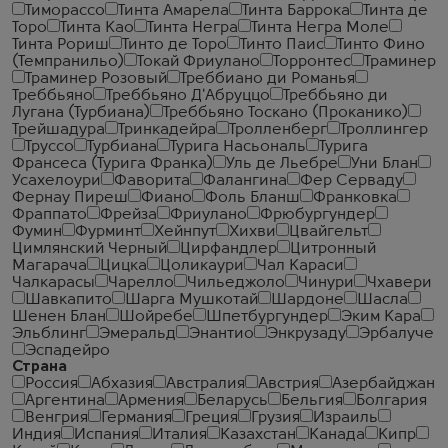
Тиморассо
Тинта Амарела
Тинта Баррока
Тинта де
Торо
Тинта Као
Тинта Негра
Тинта Негра Моле
Тинта Рориш
Тинто де Торо
Тинто Паис
Тинто Фино
(Темпранильо)
Токай Фриулано
Торронтес
Траминер
Траминер Розовый
Треббиано ди Романья
Треббьяно
Треббьяно Д'Абруццо
Треббьяно ди
Лугана (Турбиана)
Треббьяно Тоскано (Проканико)
Трейшадура
Тринкадейра
Тролленберг
Троллингер
Труссо
Турбиана
Турига Насьональ
Турига
Франсеса (Турига Франка)
Уль де Льебре
Уни Блан
Усахелоури
Фаворита
Фалангина
Фер Серваду
Фернау Пиреш
Фиано
Фоль Бланш
Франковка
Фраппато
Фрейза
Фриулано
Фрюбургундер
Фумин
Фурминт
Хейнпут
Хихви
Цвайгельт
Цимлянский Черный
Цирфандлер
Цитронный
Магарача
Цицка
Цоликаури
Чал Караси
Чалкарасы
Чарелло
Чильеджоло
Чинури
Чхавери
Шавкапито
Шарга Мушкотай
Шардоне
Шасла
Шенен Блан
Шойребе
Шпетбургундер
Эким Кара
Эльблинг
Эмеральд
Энантио
Энкрузаду
Эрбалуче
Эспадейро
Страна
Россия
Абхазия
Австралия
Австрия
Азербайджан
Аргентина
Армения
Беларусь
Бельгия
Болгария
Венгрия
Германия
Греция
Грузия
Израиль
Индия
Испания
Италия
Казахстан
Канада
Кипр