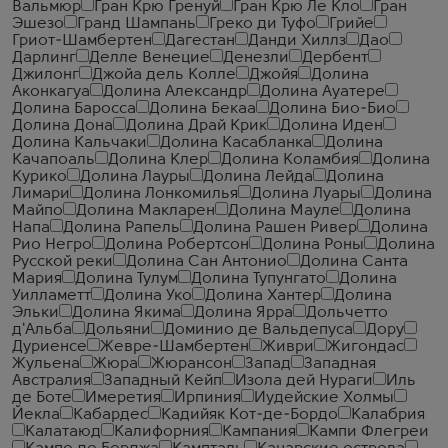
Вальмюр
Гран Крю Гренуй
Гран Крю Ле Кло
Гран
Эшезо
Гранд Шампань
Греко ди Туфо
Грийе
Гриот-Шамбертен
Дагестан
Данди Хиллз
Дао
Дарлинг
Делле Венецие
Денезли
Дербент
Джилонг
Джойа дель Колле
Джойя
Долина
Аконкагуа
Долина Александр
Долина Ауатере
Долина Баросса
Долина Бекаа
Долина Био-Био
Долина Дона
Долина Драй Крик
Долина Иден
Долина Кальчаки
Долина Касабланка
Долина
Качапоаль
Долина Клер
Долина Коламбия
Долина
Курико
Долина Лауры
Долина Лейда
Долина
Лимари
Долина Лонкомилья
Долина Луары
Долина
Майпо
Долина Макларен
Долина Мауле
Долина
Напа
Долина Рапель
Долина Рашен Ривер
Долина
Рио Негро
Долина Робертсон
Долина Роны
Долина
Русской реки
Долина Сан Антонио
Долина Санта
Мария
Долина Тулум
Долина Тупунгато
Долина
Уилламетт
Долина Уко
Долина Хантер
Долина
Эльки
Долина Якима
Долина Ярра
Дольчетто
д'Альба
Дольяни
Доминио де Вальдепуса
Дору
Дуриенсе
Жевре-Шамбертен
Живри
Жигондас
Жульена
Жюра
Жюрансон
Запад
Западная
Австралия
Западный Кейп
Изола дей Нураги
Иль
де Боте
Имеретия
Ирпиния
Иудейские Холмы
Йекла
Кабардес
Кадийяк Кот-де-Бордо
Калабрия
Калатаюд
Калифорния
Кампания
Кампи Флегреи