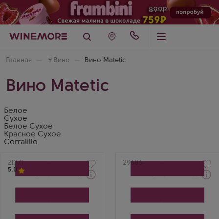
Главная
🍷
Вино
Вино Matetic
Вино Matetic
Белое
Сухое
Белое Сухое
Красное Сухое
Corralillo
Артикул
21371
Артикул
29686
5.0
Забрать сегодня
Белое Сухое Вино
Красное Сухое Вино
Матетик Икью Коустл
Матетик Икью Кул
Совиньон Блан
Климат Сира
Производитель
Производитель
Matetic
Matetic