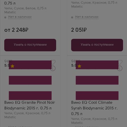
Страна
Чили
Чили
,
Сухое
,
Красное
,
0,75 л
0.75 л
Чили
Matetic
Регион
Чили
,
Сухое
,
Белое
,
0,75 л
Регион
Кольчагуа, Центральная
Matetic
Аконкагуа, Долина Сан
Долина
Антонио
Юрий
Очень легкое и
от 2 248
2 051
освежающее вино,
идеально подходит
для летнего пикника.
Узнать о поступлении
Узнать о поступлении
Артикул
9491
Артикул
9490
5.0
5.0
Красное Сухое Вино
Красное Сухое Вино
Экилибрио Гранит Пино
Экилибрио Кул Клаймет
Нуар
Сира
Производитель
Производитель
Matetic
Matetic
Бренд
Бренд
Equilibrio
Equilibrio
Вино EQ Granite Pinot Noir
Вино EQ Cool Climate
Сорт винограда
Сорт винограда
Biodynamic 2015 г. 0.75 л
Syrah Biodynamic 2015 г.
Пино Нуар
Сира (Шираз)
Чили
Страна
,
Сухое
,
Красное
,
0,75 л
Страна
0.75 л
Matetic
Чили
Чили
Чили
,
Сухое
,
Красное
,
0,75 л
Регион
Регион
Matetic
Аконкагуа, Долина
Аконкагуа, Долина Сан