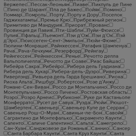
Вержелес
Пессак-Леоньян
Пиаве
Пикпуль де Пине
Пино де Шарант
Пла де Бажес
Пойяк
Помино
Поммар
Помроль
Порту
Порту и Дору
Поселок
Гаджихатамлы
Премье Крю
Прибрежный регион
Примитиво ди Мандурия
Приорат
Прованс
Провинция ди Павия
Пти-Шабли
Пуйи-Фюиссе
Пулия
Пфальц
Пьемонт
Пэи д'Ож
Пэи д'Ок
Пэй
д'Эро
Пюиссеген-Сент-Эмильон
Пюйи-Фюме
Пюлини-Монраше
Райнхессен
Ратафия Шампенуа
Рача
Рача-Лечхуми
Резерфорд
Рейнгау
Рейнгессен
Рейнхессен
Ренье
Речотто делла
Вальполичелла
Речотто ди Соаве
Риас Байшас
Рибейра Сакра
Рибейро
Рибера дель Гуадиана
Рибера дель Хукар
Рибера-дель-Дуэро
Риверина
Риверлэнд
Ривьера дель Гарда Брешиано
Риоха
Риоха Альта
Ришбур
Робертсон
Розе д'Анжу
Романе-Сен-Виван
Россо ди Монтальчино
Россо ди
Монтепульчано
Россо Пичено
Ростовская область
Роэро
Роэро Арнеис
Рубиконе
Руке ди Кастаньоле
Монферрато
Русет де Савуа
Руэда
Рюйи
Рюшот-
Шамбертен
Савеньер
Савеньер Куле де Серран
Савеньер Рош-О-Муан
Савиньи-ле-Бон
Савойя
Сагрантино ди Монтефалько
Сакраменто Каунти
Саленто
Саличе Салентино
Сальта
Самегрело
Сан-Хуан
Санджовезе ди Романья
Саннио
Сансер
Санта Барбара Каунти
Санта Круз Каунти
Санта