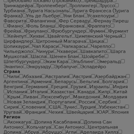
Треббьяно Тоскано (Проканико)
Трейшадура
Тринкадейра
Тролленберг
Троллингер
Труссо
Турбиана
Турига Насьональ
Турига Франсеса (Турига
Франка)
Уль де Льебре
Уни Блан
Усахелоури
Фаворита
Фалангина
Фер Серваду
Фернау Пиреш
Фиано
Фоль Бланш
Франковка
Фраппато
Фрейза
Фриулано
Фрюбургундер
Фумин
Фурминт
Хейнпут
Хихви
Цвайгельт
Цимлянский Черный
Цирфандлер
Цитронный Магарача
Цицка
Цоликаури
Чал Караси
Чалкарасы
Чарелло
Чильеджоло
Чинури
Чхавери
Шавкапито
Шарга
Мушкотай
Шасла
Шенен Блан
Шойребе
Шпетбургундер
Эким Кара
Эльблинг
Эмеральд
Энантио
Энкрузаду
Эрбалуче
Эспадейро
Страна
Чили
Абхазия
Австралия
Австрия
Азербайджан
Аргентина
Армения
Беларусь
Бельгия
Болгария
Венгрия
Германия
Греция
Грузия
Израиль
Индия
Испания
Италия
Казахстан
Канада
Кипр
Китай
Крым
Ливан
Люксембург
Македония
Молдавия
Новая Зеландия
Португалия
Россия
Сербия
Сирия
Словения
США
Тунис
Турция
Узбекистан
Уругвай
Франция
Чехия
Швейцария
ЮАР
Япония
Регион
Аконкагуа
Долина Касабланка
Долина Сан
Антонио
Кольчагуа
Сан Антонио
Центральная
Долина
Абруа
Абруццо
Агли
Аделаида Хиллз