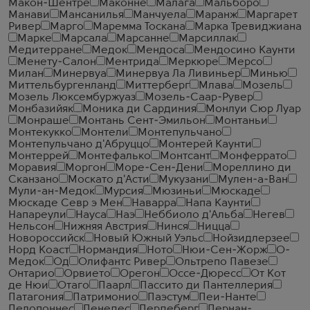
Макон-Шентре
Маконне
Малага
Мальборо
Манави
Мансанилья
Манчуела
Маранж
Маргарет
Ривер
Марго
Маремма Тоскана
Марка Тревиджиана
Марке
Марсала
Марсанне
Марсиллак
Медитерране
Медок
Мендоса
Мендосино Каунти
Менету-Салон
Ментрида
Меркюре
Мерсо
Милан
Минервуа
Минервуа Ла Ливиньер
Минью
Миттельбургенланд
Миттерберг
Млава
Мозель
Мозель Люксембуржуаз
Мозель-Саар-Рувер
Монбазийяк
Моника ди Сардиния
Монлуи Сюр Луар
Монраше
Монтань Сент-Эмильон
Монтаньи
Монтекукко
Монтели
Монтепульчано
Монтепульчано д'Абруццо
Монтерей Каунти
Монтеррей
Монтефалько
Монтсант
Монферрато
Моравия
Моргон
Море-Сен-Дени
Мореллино ди
Сканзано
Москато д'Асти
Мукузани
Мулен-а-Ван
Мули-ан-Медок
Мурсия
Мюзиньи
Мюскаде
Мюскаде Севр э Мен
Наварра
Напа Каунти
Напареули
Науса
Наэ
Неббиоло д'Альба
Негев
Нельсон
Нижняя Австрия
Нинся
Ницца
Новороссийск
Новый Южный Уэльс
Нойзидлерзее
Норд Коаст
Нормандия
Ното
Нюи-Сен-Жорж
О-
Медок
Од
Олифантс Ривер
Ольтрепо Павезе
Онтарио
Орвието
Орегон
Оссе-Дюресс
От Кот
де Нюи
Отаго
Паарл
Пассито ди Пантеллерия
Патагония
Патримонио
Паэстум
Пеи-Нанте
Пелопоннес
Пенедес
Пердеберг
Пернан-