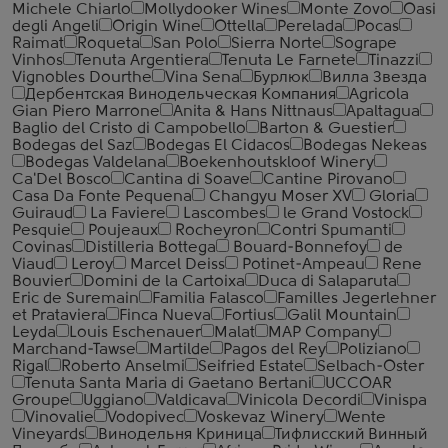
Michele Chiarlo
Mollydooker Wines
Monte Zovo
Oasi
degli Angeli
Origin Wine
Ottella
Perelada
Pocas
Raimat
Roqueta
San Polo
Sierra Norte
Sogrape
Vinhos
Tenuta Argentiera
Tenuta Le Farnete
Tinazzi
Vignobles Dourthe
Vina Sena
Бурлюк
Вилла Звезда
Дербентская Винодельческая Компания
Agricola
Gian Piero Marrone
Anita & Hans Nittnaus
Apaltagua
Baglio del Cristo di Campobello
Barton & Guestier
Bodegas del Saz
Bodegas El Cidacos
Bodegas Nekeas
Bodegas Valdelana
Boekenhoutskloof Winery
Ca'Del Bosco
Cantina di Soave
Cantine Pirovano
Casa Da Fonte Pequena
Changyu Moser XV
Gloria
Guiraud
La Faviere
Lascombes
le Grand Vostock
Pesquie
Poujeaux
Rocheyron
Contri Spumanti
Covinas
Distilleria Bottega
Bouard-Bonnefoy
de
Viaud
Leroy
Marcel Deiss
Potinet-Ampeau
Rene
Bouvier
Domini de la Cartoixa
Duca di Salaparuta
Eric de Suremain
Familia Falasco
Familles Jegerlehner
et Prataviera
Finca Nueva
Fortius
Galil Mountain
Leyda
Louis Eschenauer
Malat
MAP Company
Marchand-Tawse
Martilde
Pagos del Rey
Poliziano
Rigal
Roberto Anselmi
Seifried Estate
Selbach-Oster
Tenuta Santa Maria di Gaetano Bertani
UCCOAR
Groupe
Uggiano
Valdicava
Vinicola Decordi
Vinispa
Vinovalie
Vodopivec
Voskevaz Winery
Wente
Vineyards
Винодельня Криница
Тифлисский Винный