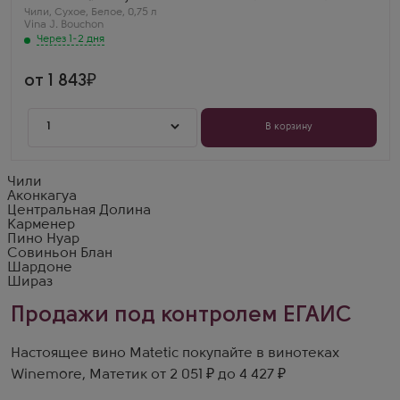
Шардоне
Чили
,
Сухое
,
Белое
,
0,75 л
Страна
Vina J. Bouchon
Чили
Через 1-2 дня
Регион
Центральная Долина
от 1 843
1
В корзину
Чили
Аконкагуа
Центральная Долина
Карменер
Пино Нуар
Совиньон Блан
Шардоне
Шираз
Продажи под контролем ЕГАИС
Настоящее вино Matetic покупайте в винотеках
Winemore, Матетик от 2 051 ₽ до 4 427 ₽