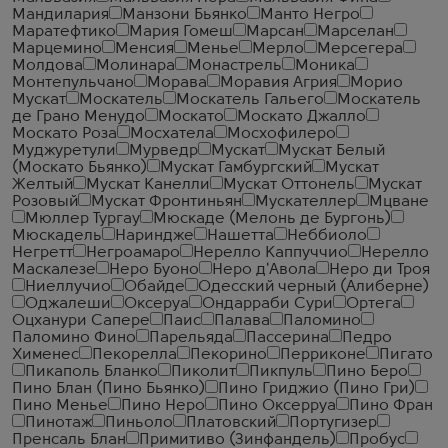
Мандилария
Манзони Бьянко
Манто Негро
Маратефтико
Мария Гомеш
Марсан
Марселан
Марцемино
Менсия
Менье
Мерло
Мерсегера
Молдова
Молинара
Монастрель
Моника
Монтепульчано
Морава
Моравия Агрия
Морио
Мускат
Москатель
Москатель Гальего
Москатель
де Грано Менудо
Москато
Москато Джалло
Москато Роза
Мосхатела
Мосхофилеро
Муджуретули
Мурведр
Мускат
Мускат Белый
(Москато Бьянко)
Мускат Гамбургский
Мускат
Желтый
Мускат Канелли
Мускат Оттонель
Мускат
Розовый
Мускат Фронтиньян
Мускателлер
Мцване
Мюллер Тургау
Мюскаде (Мелонь де Бургонь)
Мюскадель
Нариндже
Нашетта
Неббиоло
Негретт
Негроамаро
Нерелло Каппуччио
Нерелло
Маскалезе
Неро Буоно
Неро д'Авола
Неро ди Троя
Ниеллучио
Обайде
Одесский черный (Алиберне)
Оджалеши
Оксеруа
Ондарраби Сури
Ортега
Оцханури Сапере
Паис
Палава
Паломино
Паломино Фино
Парельяда
Пассерина
Педро
Хименес
Пекорелла
Пекорино
Перриконе
Пигато
Пикаполь Бланко
Пиколит
Пикпуль
Пино Беро
Пино Блан (Пино Бьянко)
Пино Гриджио (Пино Гри)
Пино Менье
Пино Неро
Пино Оксерруа
Пино Фран
Пинотаж
Пиньоло
Платовский
Португизер
Пренсаль Блан
Примитиво (Зинфандель)
Пробус