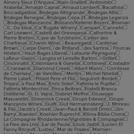
Aimery Sieur D'Arques
Alain Graillot
Antoniolo
Arabella
Arnaldo Caprai
Arnaud Lambert
Bacalhoa
Boccadigabbia
Bodegas Altogrande
Bodegas Attis
Bodegas Benegas
Bodegas Cepa 21
Bodegas Leganza
Bodegas Manzanos
Bolzano/Kellerei Bozen
Bosman
C. Da Silva
Ca' Rugate Winery
Campari
Canneto
Carl Loewen
Castelli del Grevepesa
Catherine &
Pierre Breton
Cave de Turckheim
Cellier des
Chartreux
Chanin Wine
Beauregard
Cantenac
Brown
Carpe Diem
de Rolland
des Sarrins
Fourcas
Hosten
Haut-Bages Liberal
Lafaurie-Peyraguey
Lafleur-Gazin
Langoa et Leoville Barton
-Grillet
Cincinnato
Colombera & Garella
Cortonesi
Costador
Cranswick
Diamond Creek
Albert Mann
Comtesse
de Cherisey
de Varoilles
Merlin
Michel Noellat
Pierre Labet
Poisot Pere et Fils
Seguinot-Bordet
Tropez
s Paul Mas
Enric Soler
Fattoria le Pupille
Fattoria Montecchio
Finca Beltran
Fratelli Branca
Distillerie
G. D. Vajra
Gabriel Meffre
Giuseppe
Mascarello
Greenock Creek
Grupo Estevez
Grupo
Manzanos Wines
Gulfi
Gut Hermannsberg
J. Moreau
& Fils
Jacob's Creek
Jean-Paul & Benoit Droin
Jim
Barry
Kaesler
Koehler Ruprecht
Ktima Biblia Chora
La Compagnie Rhodanienne/Vignobles & Compagnie
La Fiee des Lois
Lar de Paula
Louis Jadot
Lucien Et
Fanny Rocault
Lustau
Mar de Frades
Marnier-