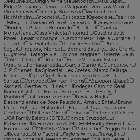
Mullineux
Origin Wine Stellenbosch
Paul Sapin
Ridge Vineyards
Tenuta di Valgiano
Venica & Venica
Vina Almaviva
Vinarija Kovacevic
Weinkellerei
Hechtsheim
Агролайн
Винзавод Юровский
Тавинко
Allegrini
Barkan Winery
Batasiolo
Bodegas Lozano
Bodegas Palacios Remondo
Boutinot
Cantina
Montelliana
Casa Vinicola Antonutti
Cascina delle
Rose
Belair Monange
Carbonnieux
de la Gardine
du Tertre
la Gaffeliere
Leoville-Barton
Phelan
Segur
Troplong Mondot
Bernard Baudry
des Croix
Dugat-Py
Lafarge Vial
Michel Magnien
Pierre Gelin
Yvon Clerget
Dourthe
Eisele Vineyard Estate
(Araujo)
Fontanafredda
Garcia Carrion
Gunderloch
J. P. Chenet
La Spinetta
Les Cretes
Marco Felluga
Neleman
Opus One
Reichsgraf von Kesselstatt
Santadi
Vercoope
Winzer Krems
Абшерон-Шараб
Ascheri
Bestheim
Binekhi
Bodegas Camino Real
Buena Vista
de Melin
Ferriere
Haut-Bailly
Roubine
Dal Forno Romano
David & Nadia
Descendientes de Jose Palacios
Arnaud Ente
Bruno
Lorenzon
des Malandes
Fourrier
Jean-Jacques
Confuron
Philippe Girard
Fairview
Fattoria di Felsina
Gil Family Estates (GFE)
Gomez Cruzado
Le
Potazzine
Lorenzon Enzo
Mollet-Maudry Pere & Fils
Mommessin
Off-Piste Wines
Patriarche
Poggio Antico
Recanati
Siro Pacenti
Taylors Wines
Travaglini
Vinos & Bodegas
Weingut Heninger
William Fevre