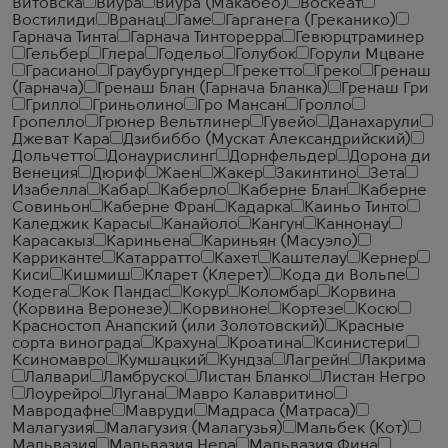
Витовска
Виура
Виура (Макабео)
Воскеат
Востилиди
Вранац
Гаме
Гарганега (Греканико)
Гарнача Тинта
Гарнача Тинторерра
Гевюрцтраминер
Гельбер
Глера
Годельо
Голубок
Горули Мцване
Грасиано
Граубургундер
Грекетто
Греко
Гренаш
(Гарнача)
Гренаш Блан (Гарнача Бланка)
Гренаш Гри
Грилло
Гриньолино
Гро Мансан
Гролло
Гропелло
Грюнер Вельтлинер
Гувейо
Данахарули
Джеват Кара
Дзибиббо (Мускат Александрийский)
Дольчетто
Донаурислинг
Дорнфельдер
Дорона ди
Венеция
Дюриф
Жаен
Жакер
Закинтино
Зета
Изабелла
Кабар
Каберло
Каберне Блан
Каберне
Совиньон
Каберне Фран
Кадарка
Каиньо Тинто
Каледжик Карасы
Канайоло
Кангун
Каннонау
Карасакыз
Кариньена
Кариньян (Масуэло)
Карриканте
Катарратто
Кахет
Каштелау
Кернер
Киси
Кишмиш
Кларет (Клерет)
Кода ди Вольпе
Кодега
Кок Пандас
Кокур
Коломбар
Корвина
(Корвина Веронезе)
Корвиноне
Кортезе
Косю
Красностоп Анапский (или Золотовский)
Красные
сорта винограда
Крахуна
Кроатина
Ксинистери
Ксиномавро
Кумшацкий
Кундза
Лагрейн
Лакрима
Лалвари
Ламбруско
Листан Бланко
Листан Негро
Лоурейро
Лугана
Мавро Калавритино
Мавродафне
Мавруди
Мадраса (Матраса)
Малагузия
Малагузия (Малагузья)
Мальбек (Кот)
Мальвазия
Мальвазия Нера
Мальвазия Фина