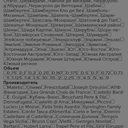
Отаго
Цинандали
Чаколи де Бискайа
Черасуоло
д'Абруццо
Черасуоло ди Витториа
Шабли
Шамбертен
Шамбертен Кло де Без
Шамболь-
Мюзиньи
Шампань
Шапель-Шамбертен
Шарм-
Шамбертен
Шассань-Монраше
Шатонеф дю Пап
Шевалье-Монраше
Шеверни
Шемахинский район
Шенас
Шида Картли
Шинон
Ширубль
Шоре-ле-
Бон
Штайерска Словения
Штирия
Шумадия
Эгейское побережье
Эландсклуф
Элджин
Эльзас
Эмилия
Эмилия-Романья
Эмпорда
Эрмитаж
Эстремадура
Этна
Эшезо
Юг
Юго-Восток
Юго-
Восточная Австралия
Юго-Запад
Южная Австралия
Южная Моравия
Южная Штирия
Южный Остров
Южный регион
Объем
0.75
0.1
0.2
0.25
0.187
0.375
0.5
0.7
0.72
0.73
1
1.125
1.4
1.5
10
15
2
2.25
3
4.5
5
6
9
Производитель
Matetic
Олимп
Frescobaldi
Joseph Drouhin
АПФ
Фанагория
Les Grands Chais de France
Castello Banfi
E. Guigal
Кубань-Вино
Bouchard Pere & Fils
Donnafugata
Castello di Ama
Инкерман
Piccini
Lucien Le Moine
Felix Solis Avantis
Symington Family
Estates
Conte Tasca d'Almerita
Cielo e Terra
Domini
Castellare di Castellina
Солнечная Долина
Tempos
Vega Sicilia
Bruno Clair
Vietti
Georges Noellat
Bertani
Hubert Lamy
Trapet Pere et Fils
GIV (Gruppo