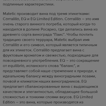
подлинные характеристики.
Matetic производит вина под тремя этикетками:
Corralillo, EQ и EQ Limited Edition. Corralillo – это имя
очень старого винного погреба, который когда-то
находился в долине Росарио, где делались вина из
древнего сорта винограда “Паис”. Чтобы почтить
традицию своего терруара, Matetic выбрал имя
Corralillo и его символ, который является типичным
для их этикеток. Corralillo предлагает вина с
фруктовым ароматом и свежестью, подходящие для
повседневного употребления. EQ – это сокращение
от equilibrio, испанского слова “баланс”, и
представляет собой наше стремление к природе, к
идеальному балансу между виноградными лозами,
почвой и климатом наших виноградников. EQ
предлагает сбалансированные вина с выдающимся
качеством и элегантностью, обладающие большой
сложностью и тонкими слоями вкусов. EQ Limited
Edition – это вина, которые производятся из