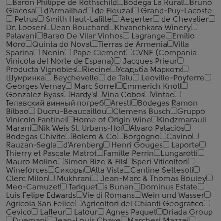
Baron Philippe de Rothschild
Bodega La Rural
Bruno
Giacosa
d'Armailhac
de Fieuzal
Grand-Puy-Lacoste
Petrus
Smith Haut-Lafitte
Aegerter
de Chevalier
Dr. Loosen
Jean Bouchard
Khvanchkara Winery
Palavani
Barao De Vilar Vinhos
Lagrange
Emilio
Moro
Quinta do Noval
Tierras de Armenia
Villa
Sparina
Nenin
Pape Clement
CVNE (Compania
Vinicola del Norte de Espana)
Jacques Prieur
Producta Vignobles
Riecine
Усадьба Маркотх
Шумринка
Beychevelle
de Talu
Leoville-Poyferre
Georges Vernay
Marc Sorrel
Emmerich Knoll
Gonzalez Byass
Hardy's
Vina Cobos
Vintae
Телавский винный погреб
Aresti
Bodegas Ramon
Bilbao
Ducru-Beaucaillou
Clemens Busch
Gruppo
Vinicolo Fantinel
Home of Origin Wine
Kindzmarauli
Marani
Nik Weis St. Urbans-Hof
Alvaro Palacios
Bodegas Chivite
Bolero & Co
Borgogno
Cavino
Rauzan-Segla
d'Arenberg
Henri Gouges
Laporte
Thierry et Pascale Matrot
Famille Perrin
Lungarotti
Mauro Molino
Simon Bize & Fils
Speri Viticoltori
Wineforces
Сикоры
Alta Vista
Cantine Settesoli
Clerc Milon
Mukhrani
Jean-Marc & Thomas Bouley
Meo-Camuzet
Tariquet
s Bunan
Dominus Estate
Luis Felipe Edwards
Vie di Romans
Wein und Wasser
Agricola San Felice
Agricoltori del Chianti Geografico
Cevico
Lafleur
Latour
Agnes Paquet
Driada Group