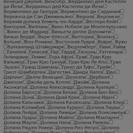
Венеция Джулия
Венсобр
Вердиккио дей Кастелли
ди Йези
Вердиккьо дей Кастелли ди Йези
Верментино ди Галлура
Верментино ди Сардиния
Верначча ди Сан Джиминьяно
Верона
Веронезе
Верхняя долина Хемель-ен-Аарде
Вестерн Кейп
Виктория
Виллань
Вино Нобиле ди Монтепульчано
Винос де Мадрид
Виньети делле Доломити
Винью Верде
Вире-Клессе
Витториа
Воклюз
Вольне
Вон-Романе
Восточная Луара
Вувре
Вужо
Вулканланд Штайермарк
Вюртемберг
Гави
Гайак
Галилея
Галисия
Гар
Гарда
Гасконь
Гаттинара
Геленджик
Гемме
Гора Афон
Грав
Гран Крю
Вальмюр
Гран Крю Гренуй
Гран Крю Ле Кло
Гран
Эшезо
Гранд Шампань
Греко ди Туфо
Грийе
Гриот-Шамбертен
Дагестан
Данди Хиллз
Дао
Дарлинг
Делле Венецие
Денезли
Дербент
Джилонг
Джойа дель Колле
Джойя
Долина
Аконкагуа
Долина Александр
Долина Ауатере
Долина Баросса
Долина Бекаа
Долина Био-Био
Долина Дона
Долина Драй Крик
Долина Иден
Долина Кальчаки
Долина Качапоаль
Долина Клер
Долина Коламбия
Долина Курико
Долина Лауры
Долина Лейда
Долина Лимари
Долина Лонкомилья
Долина Луары
Долина Майпо
Долина Макларен
Долина Мауле
Долина Напа
Долина Рапель
Долина Рашен Ривер
Долина Рио Негро
Долина