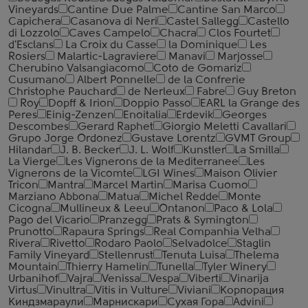
Vineyards
Cantine Due Palme
Cantine San Marco
Capichera
Casanova di Neri
Castel Sallegg
Castello
di Lozzolo
Caves Campelo
Chacra
Clos Fourtet
d'Esclans
La Croix du Casse
la Dominique
Les
Rosiers
Malartic-Lagraviere
Manavi
Marjosse
Cherubino Valsangiacomo
Coto de Gomariz
Cusumano
Albert Ponnelle
de la Confrerie
Christophe Pauchard
de Nerleux
Fabre
Guy Breton
Roy
Dopff & Irion
Doppio Passo
EARL la Grange des
Peres
Einig-Zenzen
Enoitalia
Erdevik
Georges
Descombes
Gerard Raphet
Giorgio Meletti Cavallari
Grupo Jorge Ordonez
Gustave Lorentz
GVMT Group
Hilandar
J. B. Becker
J. L. Wolf
Kunstler
La Smilla
La Vierge
Les Vignerons de la Mediterranee
Les
Vignerons de la Vicomte
LGI Wines
Maison Olivier
Tricon
Mantra
Marcel Martin
Marisa Cuomo
Marziano Abbona
Matua
Michel Redde
Monte
Cicogna
Mullineux & Leeu
Ontanon
Paco & Lola
Pago del Vicario
Pranzegg
Prats & Symington
Prunotto
Rapaura Springs
Real Companhia Velha
Rivera
Rivetto
Rodaro Paolo
Selvadolce
Staglin
Family Vineyard
Stellenrust
Tenuta Luisa
Thelema
Mountain
Thierry Hamelin
Tunella
Tyler Winery
Urbanihof
Vajra
Venissa
Vespa
Viberti
Vinarija
Virtus
Vinultra
Vitis in Vulture
Viviani
Корпорация
Киндзмараули
Марнискари
Сухая Гора
Advini