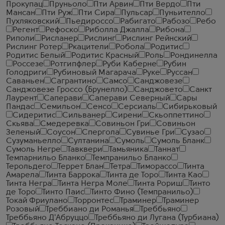
Прокупац
Пруньоло
Пти Арвин
Пти Вердо
Пти
Мансан
Пти Руж
Пти Сира
Пульсар
Пуньителло
Пухляковский
Пьедироссо
Рабигато
Рабозо
Ребо
Регент
Рефоско
Риболла Джалла
Рибона
Риполи
Рисланер
Рислинг
Рислинг Рейнский
Рислинг Ротер
Ркацители
Робола
Родитис
Родитис Белый
Родитис Красный
Роль
Рондинелла
Россезе
Ротгипфлер
Руби Каберне
Рубин
Голодриги
Рубиновый Магарача
Руке
Руссан
Саваньен
Сагрантино
Самсо
Санджовезе
Санджовезе Гроссо (Брунелло)
Санджовето
Санкт
Лаурент
Саперави
Саперави Северный
Сары
Пандас
Семильон
Сенсо
Серсиаль
Сибирьковый
Сидеритис
Сильванер
Сирени
Скьоппеттино
Скьява
Смедеревка
Совиньон Гри
Совиньон
Зеленый
Соусон
Спергола
Сувинье Гри
Сузао
Сузуманьелло
Султанина
Сумоль
Сумоль Бланк
Сумоль Негре
Тавквери
Тамьяника
Таннат
Темпарнильо Бланко
Темпранильо Бланко
Терольдего
Террет Блан
Тетра
Тиморассо
Тинта
Амарела
Тинта Баррока
Тинта де Торо
Тинта Као
Тинта Негра
Тинта Негра Моле
Тинта Рориш
Тинто
де Торо
Тинто Паис
Тинто Фино (Темпранильо)
Токай Фриулано
Торронтес
Траминер
Траминер
Розовый
Треббиано ди Романья
Треббьяно
Треббьяно Д'Абруццо
Треббьяно ди Лугана (Турбиана)