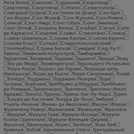
Рита Хиллз
Сантене
Сардиния
Свартланд
Свартленд
Свортленд
Себино
Севастополь
Северный Остров
Сен Гилем ле Дезер
Сен-Бри
Сен-Веран
Сен-Жозеф
Сен-Жульен
Сен-Ромен
Сенной
Сент-Амур
Сент-Обен
Сент-Эмилион
Сент-Эстеф
Сентраль Велли
Сетубал
Сигал
Сите
де Каркасон
Сицилия
Соаве
Сомонтано
Сомюр
Сомюр-Шампиньи
Сонома Кантри
Сонома Каунти
Сонома Коаст
Сотерн
Ставропольский край
Стелленбош
Страна Басков
Сумадия
Сюд Уэст
Тавель
Таманский полуостров
Тамбарамба
Таррагона
Тасмания
Таурази
Ташкент
Твиши
Тежу
Тер дю Миди
Терменрегион
Терольдего Ротальяно
Терра Альта
Террасс дю Ларзак
Террацце дель
Имперьезе
Терре ди Кьети
Терре Сичилиане
Токай
Толедо
Торджано
Торджано Ризерва
Торо
Тоскана
Трайгуен
Треббьяно д'Абруццо
Треббьяно
ди Романья
Тревенецие
Трентино
Трентино-Альто
Адидже
Тренто
Турень
Турень Азе-Ле-Ридо
Турин
Тьерра де Кастилия
Тьерра Де Леон
Умбрия
Утьель-Рекена
Фиано ди Авеллино
Фисен
Флери
Франкленд Ривер
Франкония
Франшхук
Фраскати
Фриули
Фриули Грав
Фриули Исонцо
Фриули
Колли Ориентали
Фриули-Венеция-Джулия
Фронтон
Хванчкара
Херес
Хиткоут
Хокс Бей
Хумилья
Хэбэй
Центральное Отаго
Центральный