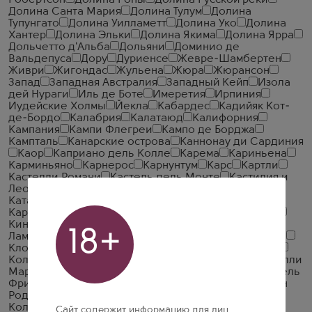
Робертсон
Долина Роны
Долина Русской реки
Долина Санта Мария
Долина Тулум
Долина
Тупунгато
Долина Уилламетт
Долина Уко
Долина
Хантер
Долина Эльки
Долина Якима
Долина Ярра
Дольчетто д'Альба
Дольяни
Доминио де
Вальдепуса
Дору
Дуриенсе
Жевре-Шамбертен
Живри
Жигондас
Жульена
Жюра
Жюрансон
Запад
Западная Австралия
Западный Кейп
Изола
дей Нураги
Иль де Боте
Имеретия
Ирпиния
Иудейские Холмы
Йекла
Кабардес
Кадийяк Кот-
де-Бордо
Калабрия
Калатаюд
Калифорния
Кампания
Кампи Флегреи
Кампо де Борджа
Кампталь
Канарские острова
Каннонау ди Сардиния
Каор
Каприано дель Колле
Карема
Кариньена
Карминьяно
Карнерос
Карнунтум
Карс
Картли
Кастелли Романи
Кастель дель Монте
Кастилия и
Леон
Кастилия ла Манча
Кастилья Ла Манча
Каталония
Кафайяте
Кахетия
Кварели
Квемо-
Картли
Кейп Таун
Кейп Южный Берег
Кейптаун
Киндзмараули
Кларксберг
Кло де Вужо
Кло де
18+
Ламбре
Кло де ля Рош
Кло де Тар
Кло Наполеон
Кло Сен-Дени
Кодру
Кокимбо
Колли Апрутини
Колли Беричи
Колли делла Тоскана Чентрале
Колли
Мартани
Колли Мачератези
Колли Ориентали дель
Фриули
Колли Тортонези
Колли Эуганеи
Коллин
Роданьен
Коллине Луккези
Коллине Новарези
Коллине Терамане
Коллио
Кондриё
Кондрие
Сайт содержит информацию для лиц