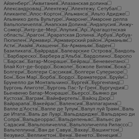
Айзенберг
Аквитания
Алазанская долина
Александровац
Алентежу
Алентежу. Сетубал
Аликанте
Алос-Кортон
Альманса
Альто Адидже
Альянико дель Вультуре
Амароне
Амароне делла
Вальполичелла
Анапская Долина
Андалусия
Анжу-
Сомюр
Антр-де-Мер
Апулия
Ар
Арагацотнская
область
Арагон
Араратская Долина
Арбуа
Арбуа-
Пюпилен
Армавир
Армавирский район
Арманьяк
Асти
Ахайя
Ахашени
Ба-Арманьяк
Баден
Базиликата
Байррада
Балеарские Острова
Бандоль
Барбареско
Барбера д'Альба
Бардолино
Бароло
Барсак
Батар-Монраше
Бейраш
Беневентано
Блай Кот-де-Бордо
Божоле
Божоле Виляж
Бока
Болгери
Болгери Сассикая
Болгери Супериоре
Бон
Бон Мар
Борба
Бордо
Браматерра
Бруйи
Брунелло ди Монтальчино
Бургей
Бургенланд
Бургонь Алиготе
Бургонь Пас-Ту-Грен
Бургундия
Бьенвеню Батар-Монраше
Бьерсо
Бьянко ди
Кустоза
Ваграм
Вайнфиртель
Вайоц Дзор
Вайрарапа
Вакейрас
Валенсия
Валлагарина
Валле д'Аоста
Валле де Тулум
Валул луй Траян
Валь
де Итата
Валь де Луар
Вальдадидже
Вальдарно ди
Сопра
Вальдеоррас
Вальдепеньяс
Вальес де
Садасия
Вальполичелла
Вальполичелла Рипассо
Вальтеллина
Ван де Савуа
Вахау
Вашингтон
Везувио
Веллингтон
Вена
Венето
Венеция