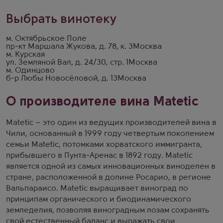
Выбрать винотеку
м. Октябрьское Поле
пр-кт Маршала Жукова, д. 78, к. 3
Москва
м. Курская
ул. Земляной Вал, д. 24/30, стр. 1
Москва
м. Одинцово
б-р Любы Новосёловой, д. 13
Москва
О производителе вина Matetic
Matetic – это один из ведущих производителей вина в
Чили, основанный в 1999 году четвертым поколением
семьи Matetic, потомками хорватского иммигранта,
прибывшего в Пунта-Аренас в 1892 году. Matetic
является одной из самых инновационных виноделен в
стране, расположенной в долине Росарио, в регионе
Вальпараисо. Matetic выращивает виноград по
принципам органического и биодинамического
земледелия, позволяя виноградным лозам сохранять
свой естественный баланс и выражать свои