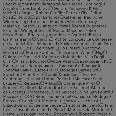
Duemani
Jean-Louis Chave
Marchesi Mazzei
Podere Monastero
Tarapaca
Villa Maria
Antinori
Angelus
des Lambrays
Gerard Peirazeau & Fils
Michel Lafarge
Robert Groffier Pere et Fils
Felton
Road
Fontodi
Igor Larionov
Kakhetian Traditional
Winemaking
Laroche
Madeira Wine Company
Maison Ginestet
Quinta do Portal
Torres
Vignobles
Brunier
Winegut Grassl
Завод Марочных Вин
Коктебель
Bodegas y Vinedos de Aguirre
Braida
Cantina Tramin
Canon
Pichon Longueville Comtesse
de Lalande
ColleMassari
D.Xavier Monnot
Alain Gras
Jayer-Gilles
Weinbach
Elio Grasso
Giacomo
Fenocchio
Herve Souhaut
Kilikanoon Wines
Nigl
Quinta de Sao Luiz
Quinta do Infantado
Villa Degli
Olmi
Vina J. Bouchon
Volpe Pasini
Бахчисарай ВКЗ
Винодельня Ведерниковъ
Галицкий и Галицкий
Золотая Балка
Шато Пино
Bodegas Barbadillo
Bouchard Aine & Fils
Canti
Castellani
Brane-
Cantenac
d'Issan
Lafon-Rochet
Malescot Saint-
Exupery
Rieussec
Arlaud
s Dominique Piron
Francois Carillon
Maison Roche de Bellene
Marques
de Caceres
Perdeberg
Vina Salceda
Vina San Pedro
Мысхако
ООО Виноградники Гай-Кодзора
Bodega El
Esteco
Churchill's
Codorniu
Arnoux-Lachaux
Billaud-Simon
Etienne Sauzet
Fattoria del Cerro
Hans
Igler
Joseph Verdier
Le Piane
Marques de Murrieta
Pierre-Yves Colin-Morey
Robert Weil
Roberto Voerzio