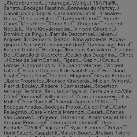
Tiefenbrunner
Undurraga
Weingut R&A Pfaffl
Zenato
Bodegas Faustino
Bonneau du Martray
Canalicchio di Sopra
Casa Santos Lima
Branaire-
Ducru
Chasse-Spleen
La Fleur-Petrus
Pontet-
Canet
Clos Henri
Cono Sur
d'Eugenie
Hudelot-
Noellat
Marc Kreydenweiss
Vincent Girardin
Dominio de Pingus
Famille Descombe
Kaiken
Knipser
Lindeman's
Sartori
Vina Arboleda
Абрау-
Дюрсо (Русский Шампанский Дом)
Цимлянские Вина
Bacardi Limited
Bertinga
Bodegas San Valero
Cantine
Dei
Castello di Querceto
Cellier des Dauphins
Clinet
Cotes de Saint Daniel
Figeac
Gazin
Gruaud
Larose
Commando G
Taupenot-Merme
Vincent
Latour
Fabrice Dodane & de Saint-Pierre
Frankland
Estate
Franz Haas
Frederic Magnien
Gerard Bertrand
Loire Proprietes
Marisco Vineyards
Mildiani Winery
Pierrick Bouley
Podere Il Carnasciale
Robertson
Winery
Te Mata
Tenuta Cantagallo
Terre da Vino/Vite
Colte
Tommasi
Vallepicciola
Zimmermann-Graeff &
Muller
Alex Gambal
Azienda Agricola COS s.s.
Bodegas Anadas
Bodegas Protos
Ca dei Frati
Carlo
Pellegrino
Casa Vinicola Morando
Cesari
Charles
Van Canneyt
d'Yquem
Hosanna
Amiot Guy et Fils
Armand Rousseau
Confuron-Cotetidot
Denis
Bachelet
Pelle
Rijckaert
Sylvie Esmonin
Fetzer
Horst Sauer
Kaapzicht
Maison Bouey
Maison Riviere