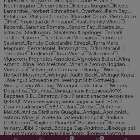
Lapostolle
Masseto
Mooiplaas Wine Estate
Neethlingshof
Neumeister
Nicolas Burguet
Nicole
Lamarche
Norbert Schmeltzer
Overhex
Palm Bay
Petaluma
Philippe Cheron
Pian dell'Orino
Pietradolce
Pra
Propiedad de Arinzano
Raats Family Wines
Racemi
Sanchez Romate
Sandro Fay
Scarzello
Sclavos
Stadlmann
Stapleton & Springer
Tamari
Tardieu-Laurent
Tchotiashvili Vineyards
Tenuta di
Salviano
Tenute Guicciardini Strozzi
Terra Mare
Magnum
TerraNoble
Tetramythos
Tiflisi Marani
Tornatore
Trediberri
Tura Winery
Valtravieso
Vignerons Proprietes Associes
Vignobles Butler
Vina
Aromo
Vina Don Melchor
Vinarija Zvonko Bogdan
Vino Zupa
Vitivinicola Cremaschi Barriga
Weingut
Herbert Messmer
Weingut Judith Beck
Weingut Kranz
Weingut Schwedhelm
Weingut Stift Gottweig
Weingut von Winning
Winegut Jurtschitsch
Winery
Despotika
Yalumba
Винодельня Бердяева/КФХ
Бердяев В.В.
Евпаторийский завод классических вин
(ЕЗКВ)
Минский завод виноградных вин
НОА
Скалистый Берег
689 Cellars
Aleksic
Alphonse
Mellot
Antica Distilleria Quaglia
Antigal
Apollonio
Ashton Winery
Aveleda
Azienda Fongoli
Badia a
Coltibuono
Baglio di Pianetto
Barahonda
Belmas
Winery
Bibi Graetz
Bodega Cap Andritxol
Bodega del
Fin del Mundo
Bodega Elias Mora
Bodega Garzon
Bodega Matarromera
Bodega San Telmo
Bodegas
0
0