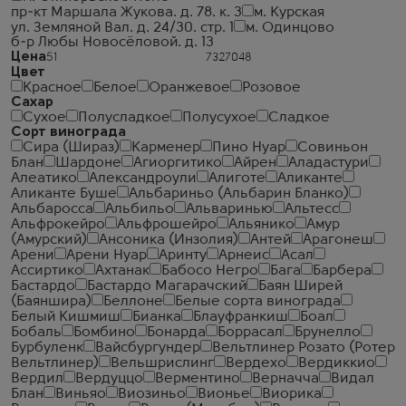
пр-кт Маршала Жукова. д. 78. к. 3
м. Курская
ул. Земляной Вал. д. 24/30. стр. 1
м. Одинцово
б-р Любы Новосёловой. д. 13
Цена
Цвет
Красное
Белое
Оранжевое
Розовое
Сахар
Сухое
Полусладкое
Полусухое
Сладкое
Сорт винограда
Сира (Шираз)
Карменер
Пино Нуар
Совиньон
Блан
Шардоне
Агиоргитико
Айрен
Аладастури
Алеатико
Александроули
Алиготе
Аликанте
Аликанте Буше
Альбариньо (Альбарин Бланко)
Альбаросса
Альбильо
Альваринью
Альтесс
Альфрокейро
Альфрошейро
Альянико
Амур
(Амурский)
Ансоника (Инзолия)
Антей
Арагонеш
Арени
Арени Нуар
Аринту
Арнеис
Асал
Ассиртико
Ахтанак
Бабосо Негро
Бага
Барбера
Бастардо
Бастардо Магарачский
Баян Ширей
(Баяншира)
Беллоне
Белые сорта винограда
Белый Кишмиш
Бианка
Блауфранкиш
Боал
Бобаль
Бомбино
Бонарда
Боррасал
Брунелло
Бурбуленк
Вайсбургундер
Вельтлинер Розато (Ротер
Вельтлинер)
Вельшрислинг
Вердехо
Вердиккио
Вердил
Вердуццо
Верментино
Верначча
Видал
Блан
Виньяо
Виозиньо
Вионье
Виорика