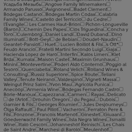
Усадьба Мезыбь
Angove Family Winemakers
Armando Parusso
Avignonesi
Badet Clement
Bodegas Castano
Bodegas Martin Codax
Calabria
Family Wines
Castello del Terriccio
du Cedre
l'Evangile
Les Carmes Haut-Brion
Pichon-Longueville
(Baron)
Chemin Des Papes
Clos Triguedina
Concha y
Toro
Culemborg
Daniel Landi
David Duband
Dino
Illuminati
Bott-Geyl
de Bebian
Doudet-Naudin
Geantet-Pansiot
Huet
Lucien Boillot & Fils
s Ott*
Feudo Arancio
Fratelli Martini Secondo Luigi
Gaja
Hacienda Lopez de Haro
Interfin
Kalos Limen
Klet
Brda
Kumala
Maison Castel
Maximin Grunhaus
Minini
Montevertine
Poderi Aldo Conterno
Poggio al
Tesoro
Querciabella
Roland Velich
Rolland Wines &
Consulting
Russiz Superiore
Spice Route
Teliani
Valley
Tenute Neirano
Valdespino
Vigneti Massa
Weingut Prinz Salm
Yvon Mau
Agricola Punica
Anecoop
Armenia Wine
Bodegas Fernando Castro
Borie-Manoux
Capezzana
Carmen
Rayas
Delicato
de l'Arlot
Drouhin Oregon
du Pegau
Dubois
Garnier & Fils
Georges Roumier
Jules Desjourneys
Olga Raffault
Paul Pillot
Vacheron
Ferraton Pere &
Fils
Fonzone
Francois Martenot
Ginestet
Giuaani
Goedverwacht Family Wines
Isla Negra Wines
Ismailli
Wine
Italo Cescon
Johanneshof Reinisch
Les Chais
de Saint Andre
Marchesi di Barolo
Meulenhof