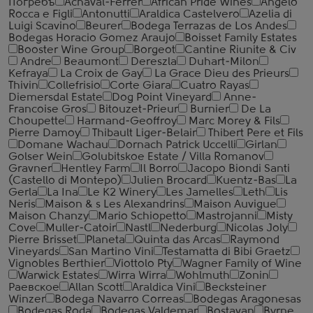
Погребъ
Achaval-Ferrer
African Pride Wines
Angelo
Rocca е Figli
Antonutti
Araldica Castelvero
Azelia di
Luigi Scavino
Beurer
Bodega Terrazas de Los Andes
Bodegas Horacio Gomez Araujo
Boisset Family Estates
Booster Wine Group
Borgeot
Cantine Riunite & Civ
Andre
Beaumont
Dereszla
Duhart-Milon
Kefraya
La Croix de Gay
La Grace Dieu des Prieurs
Thivin
Collefrisio
Corte Giara
Cuatro Rayas
Diemersdal Estate
Dog Point Vineyard
Anne-
Francoise Gros
Bitouzet-Prieur
Burnier
De La
Choupette
Harmand-Geoffroy
Marc Morey & Fils
Pierre Damoy
Thibault Liger-Belair
Thibert Pere et Fils
Domane Wachau
Dornach Patrick Uccelli
Girlan
Golser Wein
Golubitskoe Estate / Villa Romanov
Gravner
Hentley Farm
Il Borro
Jacopo Biondi Santi
(Castello di Montepo)
Julien Brocard
Kuentz-Bas
La
Gerla
La Ina
Le K2 Winery
Les Jamelles
Leth
Lis
Neris
Maison & s Les Alexandrins
Maison Auvigue
Maison Chanzy
Mario Schiopetto
Mastrojanni
Misty
Cove
Muller-Catoir
Nastl
Nederburg
Nicolas Joly
Pierre Brisset
Planeta
Quinta das Arcas
Raymond
Vineyards
San Martino Vini
Testamatta di Bibi Graetz
Vignobles Berthier
Viottolo Pty
Wagner Family of Wine
Warwick Estates
Wirra Wirra
Wohlmuth
Zonin
Раевское
Allan Scott
Araldica Vini
Becksteiner
Winzer
Bodega Navarro Correas
Bodegas Aragonesas
Bodegas Roda
Bodegas Valdemar
Bostavan
Byrne