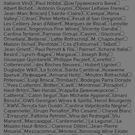
Italiano Vini)
Paul Hobbs
Дом Грузинского Вина
Albert Bichot
Antonin Guyon
Olivier Leflaive Freres
Jean-Marc Brocard ( Sainte-Claire)
Сатера
Alma
Valley
Citran
Peter Mertes
Feudi di San Gregorio
Les Celliers Jean d'Alibert
Marques de Riscal
Leoville
Las Cases
Sogevinus Fine Wines
Vicente Gandia
Cantina Terlano
Farnese Group
Caviro
Giscours
Ornellaia
Bellene
Lafite Rothschild
M. Chapoutier
Maison Sichel
Penfolds
Cos d'Estournel
Talbot
Jean Grivot
Paul Pernot & Fils
Palmer
Schenk Italia
Besini
Lynch-Bages
Margaux
Joseph Roty
Giuseppe Quintarelli
Philippe Pacalet
Ceretto
Colterenzio
des Roches Neuves
Hubert Lignier
Dugladze W&S
La Scolca
Santa Carolina
Асканели
Братья
Лефкадия
Armand Heitz
Mouton Rothschild
Potensac
Luigi Bosca
Trimbach
Bodegas Parra Dorada
Yves Cuilleron
Botter
Cavit
Montrose
Foradori
Haut-Brion
Two Hands
Усадьба Дивноморское
Caliterra
Calon Segur
San Michelle Appiano
Umani
Ronchi
GWS Georgian Wines & Spirits
Henri Bourgeois
KWV
Tenuta San Guido
Cantina Valpolicella Negrar
Capannelle
Grupo Penaflor
Pio Cesare
Cheval Blanc
Errazuriz
Fattoria Petrolo
Vina del Pedregal
Viu
Manent
Массандра
Cantemerle
La Lagune
La
Mission Haut-Brion
Clarence Dillon
Jean-Pierre
Moueix
Mezzacorona
Montes
Simonsig Wine Estate