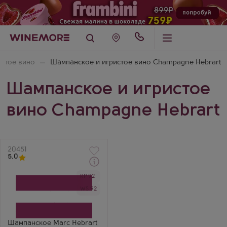
истое вино
Шампанское и игристое вино Champagne Hebrart
Шампанское и игристое
вино Champagne Hebrart
Артикул
20451
5.0
RP 92
Белое Брют Шампанское
Марк Эбрар Брют Блан
WS 92
де Блан Премье Крю
Производитель
Champagne Hebrart
Бренд
Marc Hebrart
Шампанское Marc Hebrart