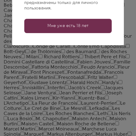
Llord
Catherine & Pierre Breton
Cavazza
Cave de
предназначены только для личного
Beblenheim
Cave de Ribeauville
Caves Campelo
пользования.
Caves da Montanha
Ceretto
Champagne Adam-
Jaeger
Champagne Breton Fils
Champagne
Chassenay d'Arce
Champagne Didier Chopin
Мне уже есть 18 лет
Champagne Dom Caudron
Champagne Fluteau
Champagne Lombard
Champagne Rodez
Charles
Pelletier
Abkhaz
Carpe Diem
Citran
de Talu
Tour
des Gendres
Christoph Hoch
Christophe Mignon
Claroscuro
Conde de Caralt
Conte Emo Capodilista
Bott-Geyl
de Tholomies
des Baumard
des Roches
Neuves
Milan
Richard Rottiers
Thibert Pere et Fils
Domini Castellare di Castellina
Fabien Jouves
Famille
Descombe
Fattoria Montecchio
Feudo Arancio
Fleur
de Miraval
Font Pinceszet
Fontanafredda
Francois
Parent
Fratelli Martini
Frescobaldi
Fritz Walter
Geyerhof
Gustave Lorentz
Harald Hoch
Hardy's
Herres
Inniskillin
Interfin
Jacob's Creek
Jacques
Selosse
Jane Ventura
Jean Perrier et Fils
Joseph
Cattin
Kalos Limen
Kir-Yianni
Kuentz-Bas
L'Archetipo
La Fleur de Francois
Laurent-Perrier
Le
Colture
Le Cret de Bine
Le Mesnil
Lefkadia
Les
Caves de la Loire
Les Roches Blanches
Leth
Lis Neris
Luca Bosio
M. Chapoutier
Maison Antech
Maison
Burtin
Maison Castel
Maison Roche de Bellene
Marcel Martin
Marcel Moineaux
Marchese Luca
Spinola
Marguet
Markus Altenburger
Markus Huber