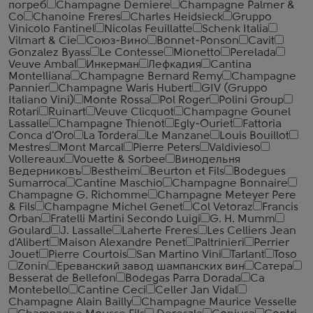
погреб
Champagne Demiere
Champagne Palmer &
Co
Chanoine Freres
Charles Heidsieck
Gruppo
Vinicolo Fantinel
Nicolas Feuillatte
Schenk Italia
Vilmart & Cie
Союз-Вино
Bonnet-Ponson
Cavit
Gonzalez Byass
Le Contesse
Mionetto
Perelada
Veuve Ambal
Инкерман
Лефкадия
Cantina
Montelliana
Champagne Bernard Remy
Champagne
Pannier
Champagne Waris Hubert
GIV (Gruppo
Italiano Vini)
Monte Rossa
Pol Roger
Polini Group
Rotari
Ruinart
Veuve Clicquot
Champagne Gounel
Lassalle
Champagne Thienot
Egly-Ouriet
Fattoria
Conca d'Oro
La Tordera
Le Manzane
Louis Bouillot
Mestres
Mont Marcal
Pierre Peters
Valdivieso
Vollereaux
Vouette & Sorbee
Винодельня
Ведерниковъ
Bestheim
Beurton et Fils
Bodegues
Sumarroca
Cantine Maschio
Champagne Bonnaire
Champagne G. Richomme
Champagne Meteyer Pere
& Fils
Champagne Michel Genet
Col Vetoraz
Francis
Orban
Fratelli Martini Secondo Luigi
G. H. Mumm
Goulard
J. Lassalle
Laherte Freres
Les Celliers Jean
d'Alibert
Maison Alexandre Penet
Paltrinieri
Perrier
Jouet
Pierre Courtois
San Martino Vini
Tarlant
Toso
Zonin
Ереванский завод шампанских вин
Сатера
Besserat de Bellefon
Bodegas Parra Dorada
Ca
Montebello
Cantine Ceci
Celler Jan Vidal
Champagne Alain Bailly
Champagne Maurice Vesselle