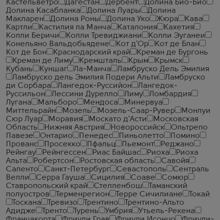
Кастельветро
Дагестан
Дербент
Долина Био-Био
Долина Касабланка
Долина Луары
Долина
Макларен
Долина Роны
Долина Уко
Жюра
Кава
Картли
Кастилия ла Манча
Каталония
Кахетия
Колли Беричи
Колли Тревиджиани
Колли Эуганеи
Конельяно Вальдобьядене
Кот д'Ор
Кот де Блан
Кот де Бон
Краснодарский край
Креман де Бургонь
Креман де Лиму
Кремшталь
Крым
Крымск
Кубань
Куншаг
Ла-Манча
Ламбруско Дель Эмилия
Ламбруско дель Эмилия Подери Альти
Ламбруско
ди Сорбара
Лангедок-Руссийон
Лангедок-
Руссильон
Лессини Дурелло
Лиму
Ломбардия
Лугана
Мальборо
Мендоса
Минервуа
Миттельрайн
Мозель
Мозель-Саар-Рувер
Монлуи
Сюр Луар
Моравия
Москато д'Асти
Московская
Область
Нижняя Австрия
Новороссийск
Ольтрепо
Павезе
Онтарио
Пенедес
Пиньолетто
Помино
Прованс
Просекко
Пфальц
Пьемонт
Реджано
Рейнгау
Рейнгессен
Риас Байшас
Риоха
Риоха
Альта
Робертсон
Ростовская область
Савойя
Саленто
Санкт-Петербург
Севастополь
Сентраль
Велли
Серра Гауша
Сицилия
Соаве
Сомюр
Ставропольский край
Стелленбош
Таманский
полуостров
Терменрегион
Терре Сичилиане
Токай
Тоскана
Тревизо
Трентино
Трентино-Альто
Адидже
Тренто
Турень
Умбрия
Утьель-Рекена
Франчакорта
Фриули Грав
Фриули Исонцо
Фриули-