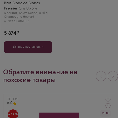
Сорт винограда
Brut Blanc de Blancs
Шардоне
Регион
Premier Cru 0.75 л
Шампань
Франция
,
Брют
,
Белое
,
0,75 л
Сергей М.
Champagne Hebrart
Марк Эбрар Блан де
Блан — изящество
Шардоне во всей
красе. Очень
5 874
минеральное, чистое
и звонкое.
Узнать о поступлении
Обратите внимание на
похожие товары
Артикул
20035
5.0
Через 1-2 дня
RP 88
Белое Брют Шампанское
- 29%