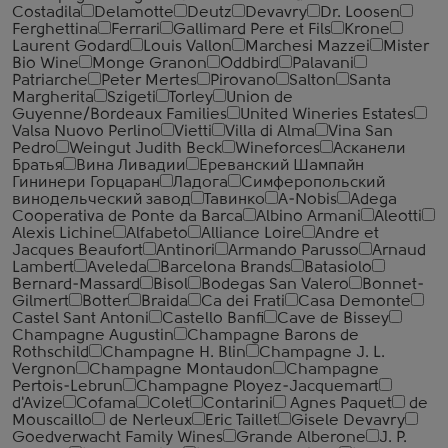
Costadila
Delamotte
Deutz
Devavry
Dr. Loosen
Ferghettina
Ferrari
Gallimard Pere et Fils
Krone
Laurent Godard
Louis Vallon
Marchesi Mazzei
Mister
Bio Wine
Monge Granon
Oddbird
Palavani
Patriarche
Peter Mertes
Pirovano
Salton
Santa
Margherita
Szigeti
Torley
Union de
Guyenne/Bordeaux Families
United Wineries Estates
Valsa Nuovo Perlino
Vietti
Villa di Alma
Vina San
Pedro
Weingut Judith Beck
Wineforces
Асканели
Братья
Вина Ливадии
Ереванский Шампайн
Гининери Горцаран
Ладога
Симферопольский
винодельческий завод
Тавинко
A-Nobis
Adega
Cooperativa de Ponte da Barca
Albino Armani
Aleotti
Alexis Lichine
Alfabeto
Alliance Loire
Andre et
Jacques Beaufort
Antinori
Armando Parusso
Arnaud
Lambert
Aveleda
Barcelona Brands
Batasiolo
Bernard-Massard
Bisol
Bodegas San Valero
Bonnet-
Gilmert
Botter
Braida
Ca dei Frati
Casa Demonte
Castel Sant Antoni
Castello Banfi
Cave de Bissey
Champagne Augustin
Champagne Barons de
Rothschild
Champagne H. Blin
Champagne J. L.
Vergnon
Champagne Montaudon
Champagne
Pertois-Lebrun
Champagne Ployez-Jacquemart
d'Avize
Cofama
Colet
Contarini
Agnes Paquet
de
Mouscaillo
de Nerleux
Eric Taillet
Gisele Devavry
Goedverwacht Family Wines
Grande Alberone
J. P.