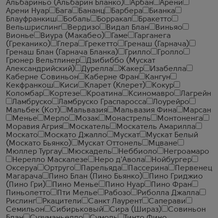
Альбариньо (Альбарин Бланко)
Арбан
Арени
Арени Нуар
Бага
Бананц
Барбера
Бианка
Блауфранкиш
Бобаль
Борракал
Бракетто
Вельшрислинг
Вердизо
Видал Блан
Виньяо
Вионье
Виура (Макабео)
Гаме
Гарганега
(Греканико)
Глера
Грекетто
Гренаш (Гарнача)
Гренаш Блан (Гарнача Бланка)
Грилло
Гролло
Грюнер Вельтлинер
Дзибиббо (Мускат
Александрийский)
Дурелла
Жакер
Изабелла
Каберне Совиньон
Каберне Фран
Кангун
Кекфранкош
Киси
Кларет (Клерет)
Кокур
Коломбар
Кортезе
Кроатина
Ксиномавро
Лагрейн
Ламбруско
Ламбруско Граспаросса
Лоурейро
Мальбек (Кот)
Мальвазия
Мальвазия Фина
Марсан
Менье
Мерло
Мозак
Монастрель
Монтоненга
Моравия Агрия
Москатель
Москатель Амарилла
Москато
Москато Джалло
Мускат
Мускат Белый
(Москато Бьянко)
Мускат Оттонель
Мцване
Мюллер Тургау
Мюскадель
Неббиоло
Негроамаро
Нерелло Маскалезе
Неро д'Авола
Нойбургер
Оксеруа
Ортруго
Парельяда
Пассерина
Первенец
Магарача
Пино Блан (Пино Бьянко)
Пино Гриджио
(Пино Гри)
Пино Менье
Пино Нуар
Пино Фран
Пиньолетто
Пти Мелье
Рабозо
Риболла Джалла
Рислинг
Ркацители
Санкт Лаурент
Саперави
Семильон
Сибирьковый
Сира (Шираз)
Совиньон