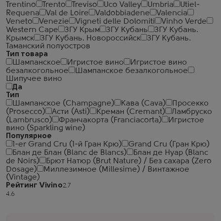
Trentino
Trento
Treviso
Uco Valley
Umbria
Utiel-
Requena
Val de Loire
Valdobbiadene
Valencia
Veneto
Venezie
Vigneti delle Dolomiti
Vinho Verde
Western Cape
ЗГУ Крым
ЗГУ Кубань
ЗГУ Кубань.
Крымск
ЗГУ Кубань. Новороссийск
ЗГУ Кубань.
Таманский полуостров
Тип товара
Шампанское
Игристое вино
Игристое вино
безалкогольное
Шампанское безалкогольное
Шипучее вино
Да
Тип
Шампанское (Champagne)
Кава (Cava)
Просекко
(Prosecco)
Асти (Asti)
Креман (Cremant)
Ламбруско
(Lambrusco)
Франчакорта (Franciacorta)
Игристое
вино (Sparkling wine)
Популярное
1-er Grand Cru (1-й Гран Крю)
Grand Cru (Гран Крю)
Блан де Блан (Blanc de Blancs)
Блан де Нуар (Blanc
de Noirs)
Брют Натюр (Brut Nature) / Без сахара (Zero
Dosage)
Миллезимное (Millesime) / Винтажное
(Vintage)
Рейтинг Vivino