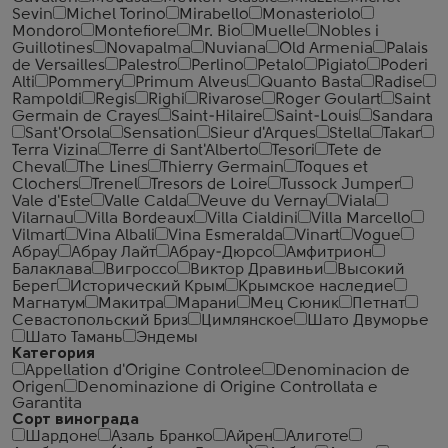
Sevin
Michel Torino
Mirabello
Monasteriolo
Mondoro
Montefiore
Mr. Bio
Muelle
Nobles i
Guillotines
Novapalma
Nuviana
Old Armenia
Palais
de Versailles
Palestro
Perlino
Petalo
Pigiato
Poderi
Alti
Pommery
Primum Alveus
Quanto Basta
Radise
Rampoldi
Regis
Righi
Rivarose
Roger Goulart
Saint
Germain de Crayes
Saint-Hilaire
Saint-Louis
Sandara
Sant'Orsola
Sensation
Sieur d'Arques
Stella
Takar
Terra Vizina
Terre di Sant'Alberto
Tesori
Tete de
Cheval
The Lines
Thierry Germain
Toques et
Clochers
Trenel
Tresors de Loire
Tussock Jumper
Vale d'Este
Valle Calda
Veuve du Vernay
Viala
Vilarnau
Villa Bordeaux
Villa Cialdini
Villa Marcello
Vilmart
Vina Albali
Vina Esmeralda
Vinart
Vogue
Абрау
Абрау Лайт
Абрау-Дюрсо
Амфитрион
Балаклава
Вигроссо
Виктор Дравиньи
Высокий
Берег
Исторический Крым
Крымское наследие
Магнатум
Макитра
Марани
Мец Сюник
Петнат
Севастопольский Бриз
Цимлянское
Шато Двуморье
Шато Тамань
Эндемы
Категория
Appellation d'Origine Controlee
Denominacion de
Origen
Denominazione di Origine Controllata e
Garantita
Сорт винограда
Шардоне
Азаль Бранко
Айрен
Алиготе