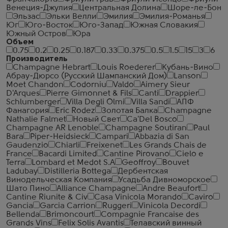
Венеция-Джулия
Центральная Долина
Шоре-ле-Бон
Эльзас
Эльки Велли
Эмилия
Эмилия-Романья
Юг
Юго-Восток
Юго-Запад
Южная Словакия
Южный Остров
Юра
Объем
0.75
0.2
0.25
0.187
0.33
0.375
0.5
1.5
15
3
6
Производитель
Champagne Hebrart
Louis Roederer
Кубань-Вино
Абрау-Дюрсо (Русский Шампанский Дом)
Lanson
Moet Chandon
Codorniu
Valdo
Aimery Sieur
D'Arques
Pierre Gimonnet & Fils
Canti
Drappier
Schlumberger
Villa Degli Olmi
Villa Sandi
АПФ
Фанагория
Eric Rodez
Золотая Балка
Champagne
Nathalie Falmet
Новый Свет
Ca'Del Bosco
Champagne AR Lenoble
Champagne Soutiran
Paul
Bara
Piper-Heidsieck
Campari
Abbazia di San
Gaudenzio
Chiarli
Freixenet
Les Grands Chais de
France
Bacardi Limited
Cantine Pirovano
Cielo e
Terra
Lombard et Medot S.A
Geoffroy
Bouvet
Ladubay
Distilleria Bottega
Дербентская
Винодельческая Компания
Усадьба Дивноморское
Шато Пино
Alliance Champagne
Andre Beaufort
Cantine Riunite & Civ
Casa Vinicola Morando
Caviro
Gancia
Garcia Carrion
Ruggeri
Vinicola Decordi
Bellenda
Brimoncourt
Compagnie Francaise des
Grands Vins
Felix Solis Avantis
Телавский винный