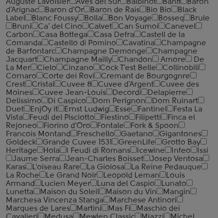
Auguste Lavoisier
Aves del Sur
Balbinot
Banfi
Baron
d'Arignac
Baron d'Or
Baron de Rais
Bio Bio
Black
Label
Blanc Foussy
Bolla
Bon Voyage
Bosseq
Brule
Bruni
Ca' del Cino
Calvet
Can Sumoi
Canevel
Carbon
Casa Bottega
Casa Defra
Castell de la
Comanda
Castello di Pomino
Cavatina
Champagne
de Barfontarc
Champagne Demonge
Champagne
Jacquart
Champagne Mailly
Chandon
Amore
De
La Mer
Cielo
Cinzano
Cock T'est Belle
Collinobili
Cornaro
Corte dei Rovi
Cremant de Bourgognre
Crest
Cristal
Cuvee 8
Cuvee d'Argent
Cuvee des
Moines
Cuvee Jean-Louis
Decordi
Delapierre
Delissimo
Di Caspico
Dom Perignon
Dom Ruinart
Duet
EnjOy it
Ernst Ludwig
Esse
Fantinel
Festa La
Vista
Feudi del Pisciotto
Fiestino
Filipetti
Finca el
Rejoneo
Fiorino d'Oro
Fontale
Fork & Spoon
Francois Montand
Freschello
Gaetano
Gigantones
Goldeck
Grande Cuvee 1531
GreenLife
Grotto Bay
Heritage
Hola
I Feudi di Romans
Icewine
Infeo
Issi
Jaume Serra
Jean-Charles Boisset
Josep Ventosa
Karas
L'oiseau Rare
La Gioiosa
La Reine Pedauque
La Roche
Le Grand Noir
Leopold Leman
Louis
Armand
Lucien Meyer
Luna del Caspio
Lunato
Lunetta
Maison du Soleil
Maison du Vin
Mangin
Marchesa Vincenza Stanga
Marchese Antinori
Marques de Lares
Martini
Mas Fi
Maschio dei
Cavalieri
Medusa
Mewlen Classic
Miazzi
Michel