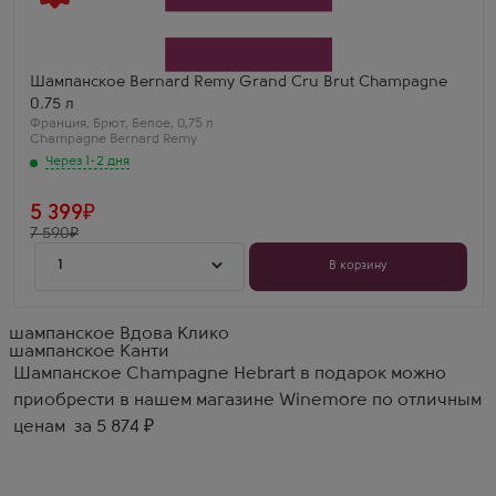
Бернар Реми Гран Крю Брют Шампань
Производитель
Champagne Bernard Remy
Сорт винограда
Шардоне
Регион
Шампанское Bernard Remy Grand Cru Brut Champagne
Шампань
0.75 л
Анатолий
Франция
,
Брют
,
Белое
,
0,75 л
Бернар Реми Гранд Крю — выдающееся
Champagne Bernard Remy
шампанское для истинных ценителей. Цвет
глубокий золотистый, перляж тонкий, аромат
Через 1-2 дня
сложный с нотами меда. Вкус богатый,
многогранный, он раскрывается постепенно.
Настоящее искусство в каждой капле.
5 399
7 590
1
В корзину
шампанское Вдова Клико
шампанское Канти
Шампанское Champagne Hebrart в подарок можно
приобрести в нашем магазине Winemore по отличным
ценам за 5 874 ₽