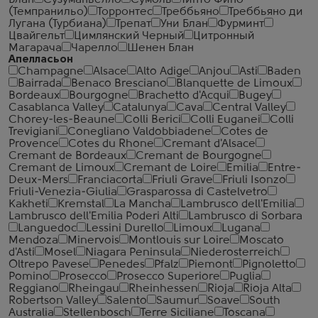
Блан
Сузуманьелло
Сумоль
Тинто Фино
(Темпранильо)
Торронтес
Треббьяно
Треббьяно ди
Лугана (Турбиана)
Трепат
Уни Блан
Фурминт
Цвайгельт
Цимлянский Черный
Цитронный
Магарача
Чарелло
Шенен Блан
Апелласьон
Champagne
Alsace
Alto Adige
Anjou
Asti
Baden
Bairrada
Benaco Bresciano
Blanquette de Limoux
Bordeaux
Bourgogne
Brachetto d'Acqui
Bugey
Casablanca Valley
Catalunya
Cava
Central Valley
Chorey-les-Beaune
Colli Berici
Colli Euganei
Colli
Trevigiani
Conegliano Valdobbiadene
Cotes de
Provence
Cotes du Rhone
Cremant d'Alsace
Cremant de Bordeaux
Cremant de Bourgogne
Cremant de Limoux
Cremant de Loire
Emilia
Entre-
Deux-Mers
Franciacorta
Friuli Grave
Friuli Isonzo
Friuli-Venezia-Giulia
Grasparossa di Castelvetro
Kakheti
Kremstal
La Mancha
Lambrusco dell'Emilia
Lambrusco dell'Emilia Poderi Alti
Lambrusco di Sorbara
Languedoc
Lessini Durello
Limoux
Lugana
Mendoza
Minervois
Montlouis sur Loire
Moscato
d'Asti
Mosel
Niagara Peninsula
Niederosterreich
Oltrepo Pavese
Penedes
Pfalz
Piemont
Pignoletto
Pomino
Prosecco
Prosecco Superiore
Puglia
Reggiano
Rheingau
Rheinhessen
Rioja
Rioja Alta
Robertson Valley
Salento
Saumur
Soave
South
Australia
Stellenbosch
Terre Siciliane
Toscana