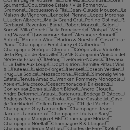
Champagne Mousse Fils
Dereszla
Coniusa
Contri
Spumanti
Golubitskoe Estate / Villa Romanov
Gramona
Jacquesson & Fils
Jean-Claude Mouzon
La
Maison du Vigneron
Lancelot-Pienne
Lopez Morenas
Lucien Albrecht
Mailly Grand Cru
Perlino Optima
R.
Gerbaux
Raventos i Blanc
Robert Moncuit
Salon
Sorevi
Villa Conchi
Villa Franciacorta
Vinispa
Wein
und Wasser
Цимлянские Вина
Alexandre Bonnet
Antech
Armenia Wine
Barton & Guestier
Casa Coste
Piane
Champagne Ferat Jacky et Catherine
Champagne Georges Clement
Cooperative Vinicole
de la Region de Baroville
CVNE (Compania Vinicola del
Norte de Espana)
Delong
Delouvin-Nowack
Devaux
La Taille Aux Loups
Dopff & Irion
Famille Piffaut Vins
&
Fluteau
Gaidoz-Forget
Henkell
Joseph Verdier
Krug
La Scolca
Mezzacorona
Piccini
Simonsig Wine
Estate
Tenuta Amadio
Vranken Pommery Monopole
Ариант
Мысхако
Севастопольский Винзавод
Солнечная Долина
Albert Bichot
Andre Clouet
Andre Delorme
Arlaux
Bartenura
Bodega El Esteco
Bodegas Reymos
Caldirola
Cantine Casabella
Cave
de Turckheim
Cellers Domenys
CH. de L'Auche
Champagne Guy Larmandier
Champagne Jean-
Jacques Lamoureux
Champagne Louis de Sacy
Champagne Mangin et Fils
Champagne Morize
Champagne Noellat
Champagne R & L Legras
Champagne Serge Mathieu
Charles de Fere
Colin