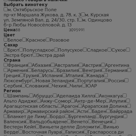
Только товары в наличии
Выбрать винотеку
м. Октябрьское Поле
пр-кт Маршала Жукова. д. 78. к. 3
м. Курская
ул. Земляной Вал. д. 24/30. стр. 1
м. Одинцово
б-р Любы Новосёловой. д. 13
Цена
Цвет
Белое
Красное
Розовое
Сахар
Брют
Полусладкое
Полусухое
Сладкое
Сухое
Экстра брют
Экстра драй
Страна
Франция
Абхазия
Австралия
Австрия
Аргентина
Армения
Беларусь
Бразилия
Венгрия
Германия
Греция
Грузия
Испания
Италия
Канада
Люксембург
Новая Зеландия
Португалия
Россия
Сербия
Словакия
Чехия
Чили
ЮАР
Регион
Шампань
Абруццо
Аделаида Хиллз
Аконкагуа
Альто Адидже
Анжу-Сомюр
Антр-де-Мер
Апулия
Арагацотнская область
Арагон
Араратская Долина
Армавир
Армавирский район
Асти
Баден
Байррада
Бланкет де Лиму
Бордо
Бургенланд
Бургундия
Валенсия
Вальдобьядене
Венето
Венеция
Вестерн Кейп
Виньети делле Доломити
Винью
Верде
Восточная Луара
Галисия
Граспаросса ди