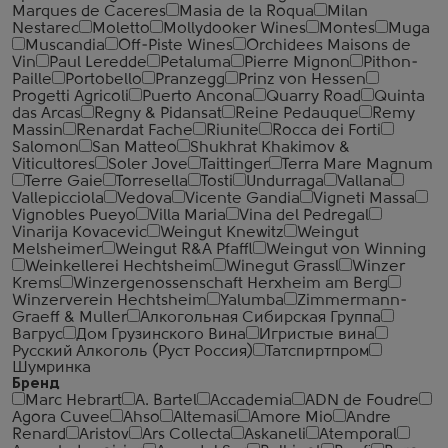
Marques de Caceres
Masia de la Roqua
Milan
Nestarec
Moletto
Mollydooker Wines
Montes
Muga
Muscandia
Off-Piste Wines
Orchidees Maisons de
Vin
Paul Leredde
Petaluma
Pierre Mignon
Pithon-
Paille
Portobello
Pranzegg
Prinz von Hessen
Progetti Agricoli
Puerto Ancona
Quarry Road
Quinta
das Arcas
Regny & Pidansat
Reine Pedauque
Remy
Massin
Renardat Fache
Riunite
Rocca dei Forti
Salomon
San Matteo
Shukhrat Khakimov &
Viticultores
Soler Jove
Taittinger
Terra Mare Magnum
Terre Gaie
Torresella
Tosti
Undurraga
Vallana
Vallepicciola
Vedova
Vicente Gandia
Vigneti Massa
Vignobles Pueyo
Villa Maria
Vina del Pedregal
Vinarija Kovacevic
Weingut Knewitz
Weingut
Melsheimer
Weingut R&A Pfaffl
Weingut von Winning
Weinkellerei Hechtsheim
Winegut Grassl
Winzer
Krems
Winzergenossenschaft Herxheim am Berg
Winzerverein Hechtsheim
Yalumba
Zimmermann-
Graeff & Muller
Алкогольная Сибирская Группа
Вагрус
Дом Грузинского Вина
Игристые вина
Русский Алкоголь (Руст Россия)
Татспиртпром
Шумринка
Бренд
Marc Hebrart
A. Bartel
Accademia
ADN de Foudre
Agora Cuvee
Ahso
Altemasi
Amore Mio
Andre
Renard
Aristov
Ars Collecta
Askaneli
Atemporal