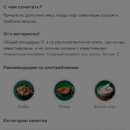
С чем сочетать?
Прекрасно дополнит мясо птицы под сливочным соусом и
грибные закуски.
Это интересно!
Общей площадью 17, 6 га располагаются на плато, где почвы
известняковые, и на склонах холмов с известняково-
глинистыми почвами. Средний возраст лоз около 35 лет. С
2002 года на виноградниках практикуются органические
методы возделывания и в 2005 году поместье получило
Рекомендации по употреблению
сертификат Ecocert, а с 2007 года хозяйство официально
признано биодинамическим. На виноградниках высажены
лозы мерло (80%) и каберне франа (20%). Выдержка: в
течение 18 месяцев. Часть в дубовых бочках (40% в новых и
40% в годичных бочках) и часть в нейтральных емкостях
(20%).
Грибы
Птица
Белый соус
Сортировка винограда проходит вручную на триажных
Категории напитка
столах. Мацерация и ферментация проводятся в нейтральных
емкостях при строгом температурном контроле в течение 15-