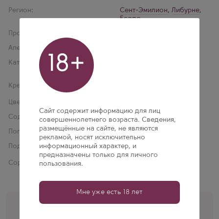
Регион:
Сент-Эмилион
,
Либурне
,
Бордо
Производитель:
Chateau Fonroque
Апелласьон:
Saint-Emilion
18+
Категория:
Appellation d'Origine
Controlee
Крепость:
14 % об.
Цвет:
Красное
Сайт содержит информацию для лиц
Содержание сахара:
Сухое
совершеннолетнего возраста. Сведения,
размещённые на сайте, не являются
Популярное:
Chateau (Шато)
рекламой, носят исключительно
информационный характер, и
Подарочная упаковка:
Нет
предназначены только для личного
Сорт винограда:
Мерло 50%
,
пользования.
Каберне Фран 50%
Мне уже есть 18 лет
Помощь кависта
+7 (495) 197-77-56