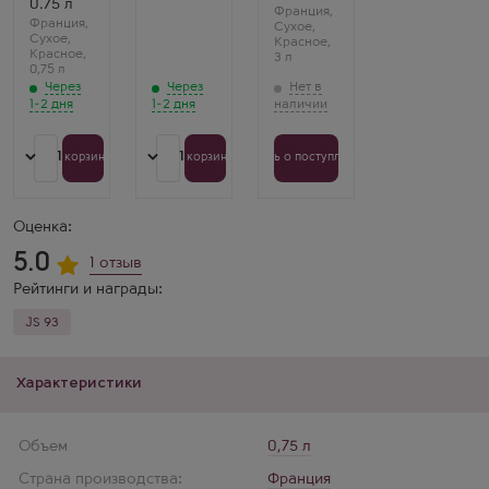
0.75 л
Франция
,
Франция
,
Сухое
,
Сухое
,
Красное
,
Красное
,
3 л
0,75 л
Через
Через
1-2 дня
1-2 дня
1
1
В корзину
В корзину
Узнать о поступлении
Оценка:
5.0
1 отзыв
Рейтинги и награды:
JS 93
Характеристики
Объем
0,75 л
Страна производства:
Франция