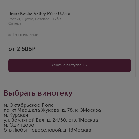
Бренд
Kacha Valley
Сорт винограда
Вино Kacha Valley Rose 0.75 л
Сира (Шираз)
Россия
,
Сухое
,
Розовое
,
0,75 л
Страна
Сатера
Россия
Регион
Крым
Максим Комаров
Оказалось настоящим изысканным удовольствием.
Его нежный оттенок создал атмосферу легкости и
от 2 506
женственности, а аромат ягод и цветов дополнил
вкусовые ощущения.
Узнать о поступлении
Выбрать винотеку
м. Октябрьское Поле
пр-кт Маршала Жукова, д. 78, к. 3
Москва
м. Курская
ул. Земляной Вал, д. 24/30, стр. 1
Москва
м. Одинцово
б-р Любы Новосёловой, д. 13
Москва