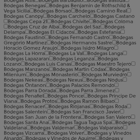
Bodegas Attis
Bodegas Barbadillo
Bodegas Bastida
Bodegas Benegas
Bodegas Benjamin de Rothschild &
Vega Sicilia
Bodegas Borsao
Bodegas Camino Real
Bodegas Canopy
Bodegas Carchelo
Bodegas Castano
Bodegas Cepa 21
Bodegas Chivite
Bodegas Coloma
Bodegas Cruz de Alba
Bodegas del Saz
Bodegas
Delampa
Bodegas El Cidacos
Bodegas Estefania
Bodegas Faustino
Bodegas Fernando Castro
Bodegas
Gregorio Martinez
Bodegas Hermanos Sastre
Bodegas
Horacio Gomez Araujo
Bodegas Isidro Milagro
Bodegas La Horra
Bodegas La Val
Bodegas Langa
Bodegas Lapazaran
Bodegas Leganza
Bodegas
Lozano
Bodegas Luis Canas
Bodegas Maestro Tejero
Bodegas Manzanos
Bodegas Martin Codax
Bodegas
Milenium
Bodegas Monasterio
Bodegas Murviedro
Bodegas Nekeas
Bodegas Nexus
Bodegas Nodus
Bodegas Ontanon
Bodegas Palacios Remondo
Bodegas Parra Dorada
Bodegas Parra Jimenez
Bodegas Penafiel
Bodegas Ponce
Bodegas Principe De
Viana
Bodegas Protos
Bodegas Ramon Bilbao
Bodegas Renacer
Bodegas Riojanas
Bodegas Roda
Bodegas Salentein
Bodegas San Francisco Javier
Bodegas San Juan de la Frontera
Bodegas San Valero
Bodegas Santa Ana
Bodegas Tagua Tagua Spa
Bodegas
Valdelana
Bodegas Valdemar
Bodegas Valparaiso
Bodegas Vizcarra
Bodegas Volver
Bodegas y Vinedos
Alnardo
Bodegas y Vinedos de Aguirre
Bodegas y