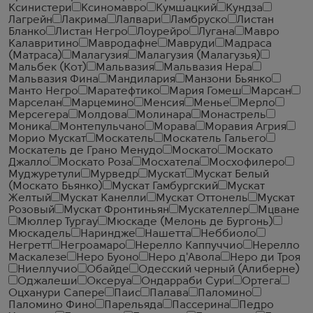
Ксинистери
Ксиномавро
Кумшацкий
Кундза
Лагрейн
Лакрима
Лалвари
Ламбруско
Листан
Бланко
Листан Негро
Лоурейро
Лугана
Мавро
Калавритино
Мавродафне
Мавруди
Мадраса
(Матраса)
Малагузия
Малагузия (Малагузья)
Мальбек (Кот)
Мальвазия
Мальвазия Нера
Мальвазия Фина
Мандилария
Манзони Бьянко
Манто Негро
Маратефтико
Мария Гомеш
Марсан
Марселан
Марцемино
Менсия
Менье
Мерло
Мерсегера
Молдова
Молинара
Монастрель
Моника
Монтепульчано
Морава
Моравия Агрия
Морио Мускат
Москатель
Москатель Гальего
Москатель де Грано Менудо
Москато
Москато
Джалло
Москато Роза
Мосхатела
Мосхофилеро
Муджуретули
Мурведр
Мускат
Мускат Белый
(Москато Бьянко)
Мускат Гамбургский
Мускат
Желтый
Мускат Канелли
Мускат Оттонель
Мускат
Розовый
Мускат Фронтиньян
Мускателлер
Мцване
Мюллер Тургау
Мюскаде (Мелонь де Бургонь)
Мюскадель
Нариндже
Нашетта
Неббиоло
Негретт
Негроамаро
Нерелло Каппуччио
Нерелло
Маскалезе
Неро Буоно
Неро д'Авола
Неро ди Троя
Ниеллучио
Обайде
Одесский черный (Алиберне)
Оджалеши
Оксеруа
Ондарраби Сури
Ортега
Оцханури Сапере
Паис
Палава
Паломино
Паломино Фино
Парельяда
Пассерина
Педро