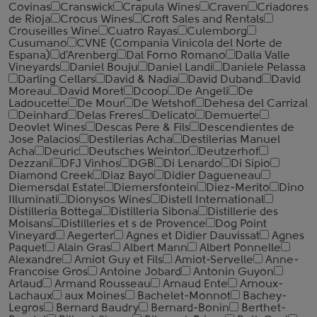
Covinas
Cranswick
Crapula Wines
Craven
Criadores
de Rioja
Crocus Wines
Croft Sales and Rentals
Crouseilles Wine
Cuatro Rayas
Culemborg
Cusumano
CVNE (Compania Vinicola del Norte de
Espana)
d'Arenberg
Dal Forno Romano
Dalla Valle
Vineyards
Daniel Bouju
Daniel Landi
Daniele Pelassa
Darling Cellars
David & Nadia
David Duband
David
Moreau
David Moret
Dcoop
De Angeli
De
Ladoucette
De Mour
De Wetshof
Dehesa del Carrizal
Deinhard
Delas Freres
Delicato
Demuerte
Deovlet Wines
Descas Pere & Fils
Descendientes de
Jose Palacios
Destilerias Acha
Destilerias Manuel
Acha
Deuric
Deutsches Weintor
Deutzerhof
Dezzani
DFJ Vinhos
DGB
Di Lenardo
Di Sipio
Diamond Creek
Diaz Bayo
Didier Dagueneau
Diemersdal Estate
Diemersfontein
Diez-Merito
Dino
Illuminati
Dionysos Wines
Distell International
Distilleria Bottega
Distilleria Sibona
Distillerie des
Moisans
Distilleries et s de Provence
Dog Point
Vineyard
Aegerter
Agnes et Didier Dauvissat
Agnes
Paquet
Alain Gras
Albert Mann
Albert Ponnelle
Alexandre
Amiot Guy et Fils
Amiot-Servelle
Anne-
Francoise Gros
Antoine Jobard
Antonin Guyon
Arlaud
Armand Rousseau
Arnaud Ente
Arnoux-
Lachaux
aux Moines
Bachelet-Monnot
Bachey-
Legros
Bernard Baudry
Bernard-Bonin
Berthet-