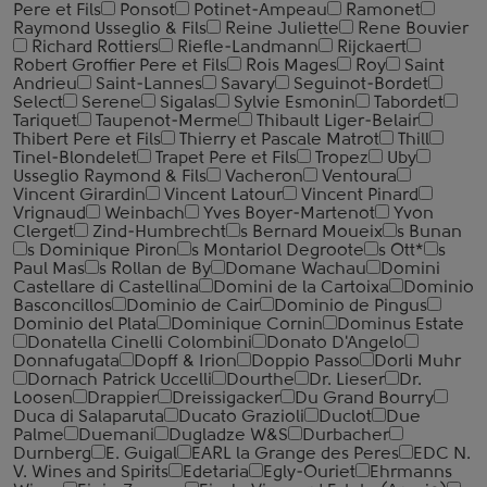
Pere et Fils
Ponsot
Potinet-Ampeau
Ramonet
Raymond Usseglio & Fils
Reine Juliette
Rene Bouvier
Richard Rottiers
Riefle-Landmann
Rijckaert
Robert Groffier Pere et Fils
Rois Mages
Roy
Saint
Andrieu
Saint-Lannes
Savary
Seguinot-Bordet
Select
Serene
Sigalas
Sylvie Esmonin
Tabordet
Tariquet
Taupenot-Merme
Thibault Liger-Belair
Thibert Pere et Fils
Thierry et Pascale Matrot
Thill
Tinel-Blondelet
Trapet Pere et Fils
Tropez
Uby
Usseglio Raymond & Fils
Vacheron
Ventoura
Vincent Girardin
Vincent Latour
Vincent Pinard
Vrignaud
Weinbach
Yves Boyer-Martenot
Yvon
Clerget
Zind-Humbrecht
s Bernard Moueix
s Bunan
s Dominique Piron
s Montariol Degroote
s Ott*
s
Paul Mas
s Rollan de By
Domane Wachau
Domini
Castellare di Castellina
Domini de la Cartoixa
Dominio
Basconcillos
Dominio de Cair
Dominio de Pingus
Dominio del Plata
Dominique Cornin
Dominus Estate
Donatella Cinelli Colombini
Donato D'Angelo
Donnafugata
Dopff & Irion
Doppio Passo
Dorli Muhr
Dornach Patrick Uccelli
Dourthe
Dr. Lieser
Dr.
Loosen
Drappier
Dreissigacker
Du Grand Bourry
Duca di Salaparuta
Ducato Grazioli
Duclot
Due
Palme
Duemani
Dugladze W&S
Durbacher
Durnberg
E. Guigal
EARL la Grange des Peres
EDC N.
V. Wines and Spirits
Edetaria
Egly-Ouriet
Ehrmanns