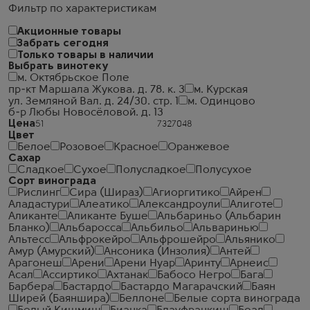
Фильтр по характеристикам
Акционные товары
Забрать сегодня
Только товары в наличии
Выбрать винотеку
м. Октябрьское Поле
пр-кт Маршала Жукова. д. 78. к. 3
м. Курская
ул. Земляной Вал. д. 24/30. стр. 1
м. Одинцово
б-р Любы Новосёловой. д. 13
Цена
Цвет
Белое
Розовое
Красное
Оранжевое
Сахар
Сладкое
Сухое
Полусладкое
Полусухое
Сорт винограда
Рислинг
Сира (Шираз)
Агиоргитико
Айрен
Аладастури
Алеатико
Александроули
Алиготе
Аликанте
Аликанте Буше
Альбариньо (Альбарин
Бланко)
Альбаросса
Альбильо
Альваринью
Альтесс
Альфрокейро
Альфрошейро
Альянико
Амур (Амурский)
Ансоника (Инзолия)
Антей
Арагонеш
Арени
Арени Нуар
Аринту
Арнеис
Асал
Ассиртико
Ахтанак
Бабосо Негро
Бага
Барбера
Бастардо
Бастардо Магарачский
Баян
Ширей (Баяншира)
Беллоне
Белые сорта винограда