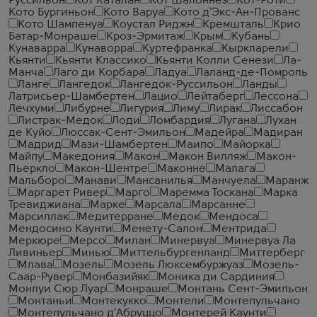
Руссильон
Кот Каталан
Кот Шалоннез
Кот-Роти
Кото Бургиньон
Кото Варуа
Кото д'Экс-Ан-Прованс
Кото Шампенуа
Коустал Риджн
Кремшталь
Крио
Батар-Монраше
Кроз-Эрмитаж
Крым
Кубань
Кунаварра
Кунаворра
Куртефранка
Кыркларели
Кьянти
Кьянти Классико
Кьянти Колли Сенези
Ла-
Манча
Лаго ди Корбара
Ладуа
Лаланд-де-Помроль
Ланге
Лангедок
Лангедок-Руссильон
Ланды
Латрисьер-Шамбертен
Лацио
Лейтаберг
Лессона
Лечхуми
Либурне
Лигурия
Лиму
Лирак
Лиссабон
Листрак-Медок
Лоди
Ломбардия
Лугана
Лухан
де Куйо
Люссак-Сент-Эмильон
Мадейра
Мадиран
Мадрид
Мази-Шамбертен
Маипо
Майорка
Майпу
Македония
Макон
Макон Вилляж
Макон-
Пьеркло
Макон-Шентре
Маконне
Малага
Мальборо
Манави
Мансанилья
Манчуела
Маранж
Маргарет Ривер
Марго
Маремма Тоскана
Марка
Тревиджиана
Марке
Марсала
Марсанне
Марсиллак
Медитерране
Медок
Мендоса
Мендосино Каунти
Менету-Салон
Ментрида
Меркюре
Мерсо
Милан
Минервуа
Минервуа Ла
Ливиньер
Минью
Миттельбургенланд
Миттерберг
Млава
Мозель
Мозель Люксембуржуаз
Мозель-
Саар-Рувер
Монбазийяк
Моника ди Сардиния
Монлуи Сюр Луар
Монраше
Монтань Сент-Эмильон
Монтаньи
Монтекукко
Монтели
Монтепульчано
Монтепульчано д'Абруццо
Монтерей Каунти