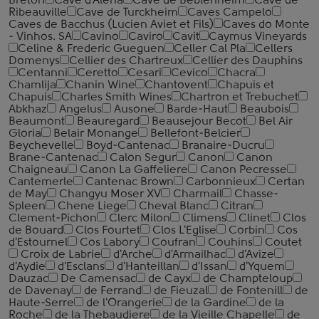
Breton
Cave d'Aleria
Cave de Beblenheim
Cave de
Ribeauville
Cave de Turckheim
Caves Campelo
Caves de Bacchus (Lucien Aviet et Fils)
Caves do Monte
- Vinhos. SA
Cavino
Caviro
Cavit
Caymus Vineyards
Celine & Frederic Gueguen
Celler Cal Pla
Cellers
Domenys
Cellier des Chartreux
Cellier des Dauphins
Centanni
Ceretto
Cesari
Cevico
Chacra
Chamlija
Chanin Wine
Chantovent
Chapuis et
Chapuis
Charles Smith Wines
Chartron et Trebuchet
Abkhaz
Angelus
Ausone
Barde-Haut
Beaubois
Beaumont
Beauregard
Beausejour Becot
Bel Air
Gloria
Belair Monange
Bellefont-Belcier
Beychevelle
Boyd-Cantenac
Branaire-Ducru
Brane-Cantenac
Calon Segur
Canon
Canon
Chaigneau
Canon La Gaffeliere
Canon Pecresse
Cantemerle
Cantenac Brown
Carbonnieux
Certan
de May
Changyu Moser XV
Charmail
Chasse-
Spleen
Chene Liege
Cheval Blanc
Citran
Clement-Pichon
Clerc Milon
Climens
Clinet
Clos
de Bouard
Clos Fourtet
Clos L'Eglise
Corbin
Cos
d'Estournel
Cos Labory
Coufran
Couhins
Coutet
Croix de Labrie
d'Arche
d'Armailhac
d'Avize
d'Aydie
d'Esclans
d'Hanteillan
d'Issan
d'Yquem
Dauzac
De Camensac
de Cayx
de Champteloup
de Davenay
de Ferrand
de Fieuzal
de Fontenill
de
Haute-Serre
de l'Orangerie
de la Gardine
de la
Roche
de la Thebaudiere
de la Vieille Chapelle
de