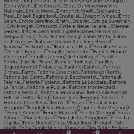
Wines
Einig-Zenzen
Eisele Vineyard Estate (Araujo)
Elena Walch
Elio Grasso
Elios
Els Vinyerons Vins
Naturals
Emilio Moro
Emmerich Knoll
Enchanted
Tree
Eniseli Bagrationi
Enoitalia
Enoport Wines
Enric
Soler
Enrico Serafino
Erath
Erdevik
Eric de Suremain
Eric Morgat
Errazuriz
Erste e Neue Kellerei
Etienne
Sauzet
Ettore Germano
Explotaciones Hermanos
Delgado
Eylo
F. X. Pichler
Fabig
Fabio Motta
Fabre
en Provence
Fabrice Dodane & de Saint-Pierre
Fairview
Falkenstein
Familia de Filipe
Familia Falasco
Famille Bougrier
Famille Descombe
Famille Hubert
Vignerons
Famille Lancon/ de la Solitude
Famille
Perrin
Famille Picard
Famille Thoilliez
Familles
Jegerlehner et Prataviera
Fantinel Estates
Farnese
Group
Farro
Fattoria Casaloste
Fattoria dei Barbi
Fattoria del Cerro
Fattoria di Bacchereto
Fattoria di
Felsina
Fattoria Fibbiano
Fattoria La Lecciaia
Fattoria
La Tancia
Fattoria le Pupille
Fattoria Montecchio
Fattoria Petrolo
Fattoria Selvapiana
Felix Solis Avantis
Felline
Felton Road
Femar Vini
Ferragu
Ferraris
Ferraton Pere & Fils
Ferro 13
Fetzer
Feudi di San
Gregorio
Feudi di San Marzano (Cantine San Marzano)
Feudo Arancio
Feudo Maccari
Feudo Montoni
Finca
Allende
Finca Beltran
Finca de los Arandinos
Finca La
Capilla
Finca Nueva
Finca Viladellops
Firriato
Fish
Hoek
Foley Family Wines
Fonciere Clos Petite Bellane
0
0
Fondo Antico
Fondo Filara
Fonseca
Fontanafredda