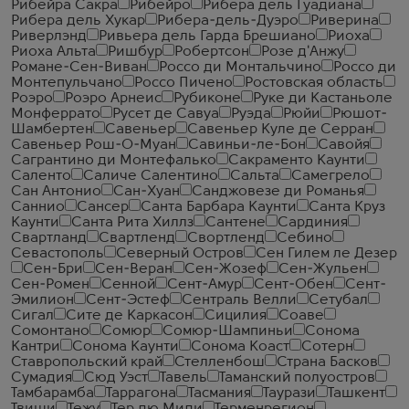
Рибейра Сакра
Рибейро
Рибера дель Гуадиана
Рибера дель Хукар
Рибера-дель-Дуэро
Риверина
Риверлэнд
Ривьера дель Гарда Брешиано
Риоха
Риоха Альта
Ришбур
Робертсон
Розе д'Анжу
Романе-Сен-Виван
Россо ди Монтальчино
Россо ди
Монтепульчано
Россо Пичено
Ростовская область
Роэро
Роэро Арнеис
Рубиконе
Руке ди Кастаньоле
Монферрато
Русет де Савуа
Руэда
Рюйи
Рюшот-
Шамбертен
Савеньер
Савеньер Куле де Серран
Савеньер Рош-О-Муан
Савиньи-ле-Бон
Савойя
Сагрантино ди Монтефалько
Сакраменто Каунти
Саленто
Саличе Салентино
Сальта
Самегрело
Сан Антонио
Сан-Хуан
Санджовезе ди Романья
Саннио
Сансер
Санта Барбара Каунти
Санта Круз
Каунти
Санта Рита Хиллз
Сантене
Сардиния
Свартланд
Свартленд
Свортленд
Себино
Севастополь
Северный Остров
Сен Гилем ле Дезер
Сен-Бри
Сен-Веран
Сен-Жозеф
Сен-Жульен
Сен-Ромен
Сенной
Сент-Амур
Сент-Обен
Сент-
Эмилион
Сент-Эстеф
Сентраль Велли
Сетубал
Сигал
Сите де Каркасон
Сицилия
Соаве
Сомонтано
Сомюр
Сомюр-Шампиньи
Сонома
Кантри
Сонома Каунти
Сонома Коаст
Сотерн
Ставропольский край
Стелленбош
Страна Басков
Сумадия
Сюд Уэст
Тавель
Таманский полуостров
Тамбарамба
Таррагона
Тасмания
Таурази
Ташкент