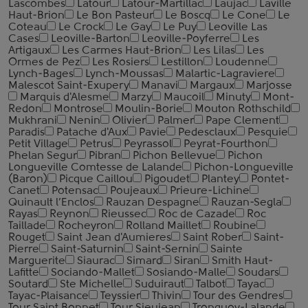
Lascombes
Latour
Latour-Martillac
Laujac
Laville
Haut-Brion
Le Bon Pasteur
Le Boscq
Le Cone
Le
Coteau
Le Crock
Le Gay
Le Puy
Leoville Las
Cases
Leoville-Barton
Leoville-Poyferre
Les
Artigaux
Les Carmes Haut-Brion
Les Lilas
Les
Ormes de Pez
Les Rosiers
Lestillon
Loudenne
Lynch-Bages
Lynch-Moussas
Malartic-Lagraviere
Malescot Saint-Exupery
Manavi
Margaux
Marjosse
Marquis d'Alesme
Marzy
Maucoil
Minuty
Mont-
Redon
Montrose
Moulin-Borie
Mouton Rothschild
Mukhrani
Nenin
Olivier
Palmer
Pape Clement
Paradis
Patache d'Aux
Pavie
Pedesclaux
Pesquie
Petit Village
Petrus
Peyrassol
Peyrat-Fourthon
Phelan Segur
Pibran
Pichon Bellevue
Pichon
Longueville Comtesse de Lalande
Pichon-Longueville
(Baron)
Picque Сaillou
Pigoudet
Plantey
Pontet-
Canet
Potensac
Poujeaux
Prieure-Lichine
Quinault l’Enclos
Rauzan Despagne
Rauzan-Segla
Rayas
Reynon
Rieussec
Roc de Cazade
Roc
Taillade
Rocheyron
Rolland Maillet
Roubine
Rouget
Saint Jean d'Aumieres
Saint Rober
Saint-
Pierre
Saint-Saturnin
Saint-Sernin
Sainte
Marguerite
Siaurac
Simard
Siran
Smith Haut-
Lafitte
Sociando-Mallet
Sosiando-Malle
Soudars
Soutard
Ste Michelle
Suduiraut
Talbot
Tayac
Tayac-Plaisance
Teyssier
Thivin
Tour des Gendres