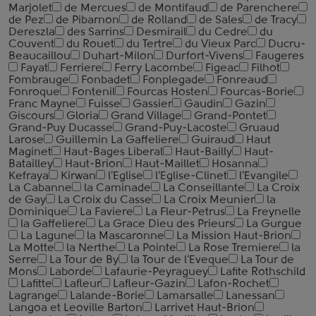
Marjolet
de Mercues
de Montifaud
de Parenchere
de Pez
de Pibarnon
de Rolland
de Sales
de Tracy
Dereszla
des Sarrins
Desmirail
du Cedre
du
Couvent
du Rouet
du Tertre
du Vieux Parc
Ducru-
Beaucaillou
Duhart-Milon
Durfort-Vivens
Faugeres
Fayat
Ferriere
Ferry Lacombe
Figeac
Filhot
Fombrauge
Fonbadet
Fonplegade
Fonreaud
Fonroque
Fontenil
Fourcas Hosten
Fourcas-Borie
Franc Mayne
Fuisse
Gassier
Gaudin
Gazin
Giscours
Gloria
Grand Village
Grand-Pontet
Grand-Puy Ducasse
Grand-Puy-Lacoste
Gruaud
Larose
Guillemin La Gaffeliere
Guiraud
Haut
Maginet
Haut-Bages Liberal
Haut-Bailly
Haut-
Batailley
Haut-Brion
Haut-Maillet
Hosanna
Kefraya
Kirwan
l'Eglise
l'Eglise-Clinet
l'Evangile
La Cabanne
la Caminade
La Conseillante
La Croix
de Gay
La Croix du Casse
La Croix Meunier
la
Dominique
La Faviere
La Fleur-Petrus
La Freynelle
la Gaffeliere
La Grace Dieu des Prieurs
La Gurgue
La Lagune
la Mascaronne
La Mission Haut-Brion
La Motte
la Nerthe
La Pointe
La Rose Tremiere
la
Serre
La Tour de By
la Tour de l'Eveque
La Tour de
Mons
Laborde
Lafaurie-Peyraguey
Lafite Rothschild
Lafitte
Lafleur
Lafleur-Gazin
Lafon-Rochet
Lagrange
Lalande-Borie
Lamarsalle
Lanessan
Langoa et Leoville Barton
Larrivet Haut-Brion