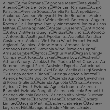
Allram
Alma Romana
Alphonse Mellot
Alta Vista
Altesino
Altos De Torona
Altos Las Hormigas
Alvaro
Palacios
Alves de Sousa
Amelia Park
Ampelidae
Anakena
Andean Vineyards
Andre Beaufort
Andre
Lurton
Andreas Oster Weinkellerei
Anecoop
Angelo
Rocca е Figli
Angove Family Winemakers
Anita & Hans
Nittnaus
Anna Spinato
Ansgar Clusserath
Ant Moore
Antica Distilleria Quaglia
Antigal
Antinori
Antoniolo
Antonutti
Apaltagua
Apollonio
Arabella
Araldica
Castelvero
Araldica Vini
Arba Wine
Arcon
Aresti
Argiano
Argiolas
Arione Mario
Armand Heitz
Armando Parusso
Armenia Wine
Arnaldo Caprai
Arnaud Lambert
Arrocal
Arthur Metz
Artsah Brandy
Company
Artuke
As Laxas
Ascevi Luwa
Ascheri
Ashton Winery
Astobiza
Au Pied du Mont Chauve
Au
Sommet
August Eser
Austwine Exports
Autoctona
Aveleda
Avignonesi
Axel Pauly
Azelia di Luigi Scavino
Azienda Agricola Biondi
Azienda Agricola Brezza
Azienda Agricola Buglioni
Azienda Agricola Cavalchina
di Piona Giulietto
Azienda Agricola COS s.s.
Azienda
Agricola Crivelli
Azienda Agricola Inama
Azienda
Binomio
Azienda Fongoli
Azienda Vinicola Benanti
Azienda Vinicola Falesco
Azienda Vitivinicola Duemani
Babich Wines
Babylon's Peak
Bacalhoa
Bacardi
Limited
Bacardi Martini
Bache-Gabrielsen
Bachey-
Legros et Fils
Badagoni
Bader-Mimeur
Badet