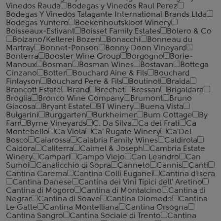
Vinedos Rauda
Bodegas y Vinedos Raul Perez
Bodegas Y Vinedos Talagante International Brands Ltda
Bodegas Yuntero
Boekenhoutskloof Winery
Boisseaux-Estivant
Boisset Family Estates
Bolero & Co
Bolzano/Kellerei Bozen
Bonacchi
Bonneau du
Martray
Bonnet-Ponson
Bonny Doon Vineyard
Bonterra
Booster Wine Group
Borgogno
Borie-
Manoux
Bosman
Bosman Wines
Bostavan
Bottega
Cinzano
Botter
Bouchard Aine & Fils
Bouchard
Finlayson
Bouchard Pere & Fils
Boutinot
Braida
Brancott Estate
Brand
Brechet
Bressan
Brigaldara
Broglia
Bronco Wine Company
Brumont
Bruno
Giacosa
Bryant Estate
BT Winery
Buena Vista
Bulgarini
Burggarten
Burkheimer
Burn Cottage
By
Farr
Byrne Vineyards
C. Da Silva
Ca dei Frati
Ca
Montebello
Ca Viola
Ca' Rugate Winery
Ca'Del
Bosco
Caiarossa
Calabria Family Wines
Caldirola
Caldora
Caliterra
Calmel & Joseph
Cambria Estate
Winery
Campari
Campo Viejo
Can Leandro
Can
Sumoi
Canalicchio di Sopra
Canneto
Cannis
Canti
Cantina Carema
Cantina Colli Euganei
Cantina d'Isera
Cantina Danese
Cantina dei Vini Tipici dell' Aretino
Cantina di Mogoro
Cantina di Montalcino
Cantina di
Negrar
Cantina di Soave
Cantina Diomede
Cantina
Le Gatte
Cantina Montelliana
Cantina Orsogna
Cantina Sangro
Cantina Sociale di Trento
Cantina