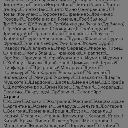
Амарела
Тинта Баррока
Тинта де Торо
Тинта Као
Тинта Негра
Тинта Негра Моле
Тинта Рориш
Тинто
де Торо
Тинто Паис
Тинто Фино (Темпранильо)
Токай Фриулано
Торронтес
Траминер
Траминер
Розовый
Треббиано ди Романья
Треббьяно
Треббьяно Д'Абруццо
Треббьяно ди Лугана (Турбиана)
Треббьяно Тоскано (Проканико)
Трейшадура
Тринкадейра
Тролленберг
Троллингер
Труссо
Турбиана
Турига Насьональ
Турига Франсеса (Турига
Франка)
Уль де Льебре
Уни Блан
Усахелоури
Фаворита
Фалангина
Фер Серваду
Фернау Пиреш
Фиано
Фоль Бланш
Франковка
Фраппато
Фрейза
Фриулано
Фрюбургундер
Фумин
Фурминт
Хейнпут
Хихви
Цвайгельт
Цимлянский Черный
Цирфандлер
Цитронный Магарача
Цицка
Цоликаури
Чал Караси
Чалкарасы
Чарелло
Чильеджоло
Чинури
Чхавери
Шавкапито
Шарга
Мушкотай
Шардоне
Шасла
Шенен Блан
Шойребе
Шпетбургундер
Эким Кара
Эльблинг
Эмеральд
Энантио
Энкрузаду
Эрбалуче
Эспадейро
Страна
Россия
Абхазия
Австралия
Австрия
Азербайджан
Аргентина
Армения
Беларусь
Бельгия
Болгария
Венгрия
Германия
Греция
Грузия
Израиль
Индия
Испания
Италия
Казахстан
Канада
Кипр
Китай
Крым
Ливан
Люксембург
Македония
Молдавия
Новая Зеландия
Португалия
Сербия