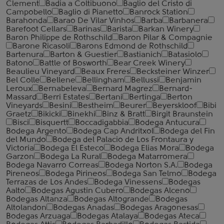
Clement
Badia a Coltibuono
Baglio del Cristo di
Campobello
Baglio di Pianetto
Banrock Station
Barahonda
Barao De Vilar Vinhos
Barba
Barbanera
Barefoot Cellars
Barinas
Barista
Barkan Winery
Baron Philippe de Rothschild
Baron Pilar & Compagnie
Barone Ricasoli
Barons Edmond de Rothschild
Bartenura
Barton & Guestier
Bastianich
Batasiolo
Batono
Battle of Bosworth
Bear Creek Winery
Beaulieu Vineyard
Beaux Freres
Becksteiner Winzer
Bel Colle
Bellene
Bellingham
Bellussi
Benjamin
Leroux
Bernabeleva
Bernard Magrez
Bernard-
Massard
Berri Estates
Bertani
Bertinga
Berton
Vineyards
Besini
Bestheim
Beurer
Beyerskloof
Bibi
Graetz
Bikicki
Binekhi
Binz & Bratt
Birgit Braunstein
Bisci
Bisquertt
Boccadigabbia
Bodega Antucura
Bodega Argento
Bodega Cap Andritxol
Bodega del Fin
del Mundo
Bodega del Palacio de Los Frontaura y
Victoria
Bodega El Esteco
Bodega Elias Mora
Bodega
Garzon
Bodega La Rural
Bodega Matarromera
Bodega Navarro Correas
Bodega Norton S.A.
Bodega
Pireneos
Bodega Pirineos
Bodega San Telmo
Bodega
Terrazas de Los Andes
Bodega Vinessens
Bodegas
Aalto
Bodegas Agustin Cubero
Bodegas Alceno
Bodegas Altanza
Bodegas Altogrande
Bodegas
Altolandon
Bodegas Anadas
Bodegas Aragonesas
Bodegas Arzuaga
Bodegas Atalaya
Bodegas Ateca