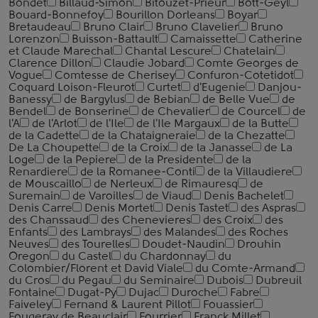
Bondet
Billaud-Simon
Bitouzet-Prieur
Bott-Geyl
Bouard-Bonnefoy
Bourillon Dorleans
Boyar
Bretaudeau
Bruno Clair
Bruno Clavelier
Bruno
Lorenzon
Buisson-Battault
Camaissette
Catherine
et Claude Marechal
Chantal Lescure
Chatelain
Clarence Dillon
Claudie Jobard
Comte Georges de
Vogue
Comtesse de Cherisey
Confuron-Cotetidot
Coquard Loison-Fleurot
Curtet
d'Eugenie
Danjou-
Banessy
de Bargylus
de Bebian
de Belle Vue
de
Bendel
de Bonserine
de Chevalier
de Courcel
de
l'A
de l'Arlot
de l'Ile
de l'Ile Margaux
de la Butte
de la Cadette
de la Chataigneraie
de la Chezatte
De La Choupette
de la Croix
de la Janasse
de La
Loge
de la Pepiere
de la Presidente
de la
Renardiere
de la Romanee-Conti
de la Villaudiere
de Mouscaillo
de Nerleux
de Rimauresq
de
Suremain
de Varoilles
de Viaud
Denis Bachelet
Denis Carre
Denis Mortet
Denis Tastet
des Aspras
des Chanssaud
des Chenevieres
des Croix
des
Enfants
des Lambrays
des Malandes
des Roches
Neuves
des Tourelles
Doudet-Naudin
Drouhin
Oregon
du Castel
du Chardonnay
du
Colombier/Florent et David Viale
du Comte-Armand
du Cros
du Pegau
du Seminaire
Dubois
Dubreuil
Fontaine
Dugat-Py
Dujac
Duroche
Fabre
Faiveley
Fernand & Laurent Pillot
Fouassier
Fougeray de Beauclair
Fourrier
Franck Millet