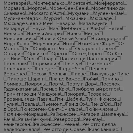
Монтеррей
Монтефалько
Монтсант
Монферрато
Моравия
Моргон
Море-Сен-Дени
Мореллино ди
Сканзано
Москато д'Асти
Мукузани
Мулен-а-Ван
Мули-ан-Медок
Мурсия
Мюзиньи
Мюскаде
Мюскаде Севр э Мен
Наварра
Напа Каунти
Напареули
Науса
Наэ
Неббиоло д'Альба
Негев
Нельсон
Нижняя Австрия
Нинся
Ницца
Новороссийск
Новый Южный Уэльс
Нойзидлерзее
Норд Коаст
Нормандия
Ното
Нюи-Сен-Жорж
О-
Медок
Од
Олифантс Ривер
Ольтрепо Павезе
Онтарио
Орвието
Орегон
Оссе-Дюресс
От Кот
де Нюи
Отаго
Паарл
Пассито ди Пантеллерия
Патагония
Патримонио
Паэстум
Пеи-Нанте
Пелопоннес
Пенедес
Пердеберг
Пернан-
Вержелес
Пессак-Леоньян
Пиаве
Пикпуль де Пине
Пино де Шарант
Пла де Бажес
Пойяк
Помино
Поммар
Помроль
Порту
Порту и Дору
Поселок
Гаджихатамлы
Премье Крю
Прибрежный регион
Примитиво ди Мандурия
Приорат
Прованс
Провинция ди Павия
Пти-Шабли
Пуйи-Фюиссе
Пулия
Пфальц
Пьемонт
Пэи д'Ож
Пэи д'Ок
Пэй
д'Эро
Пюиссеген-Сент-Эмильон
Пюйи-Фюме
Пюлини-Монраше
Райнхессен
Ратафия Шампенуа
Рача
Рача-Лечхуми
Резерфорд
Рейнгау
Рейнгессен
Рейнхессен
Ренье
Речотто делла
Вальполичелла
Речотто ди Соаве
Риас Байшас