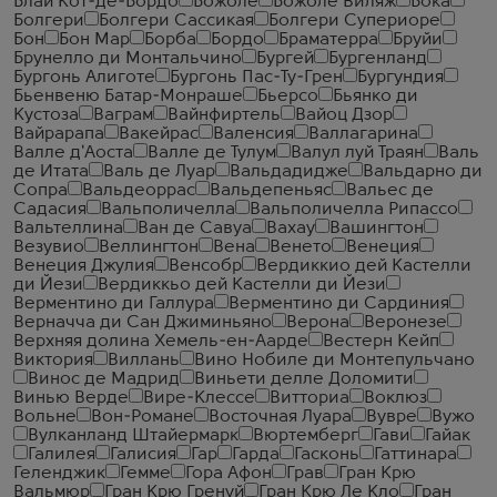
Блай Кот-де-Бордо
Божоле
Божоле Виляж
Бока
Болгери
Болгери Сассикая
Болгери Супериоре
Бон
Бон Мар
Борба
Бордо
Браматерра
Бруйи
Брунелло ди Монтальчино
Бургей
Бургенланд
Бургонь Алиготе
Бургонь Пас-Ту-Грен
Бургундия
Бьенвеню Батар-Монраше
Бьерсо
Бьянко ди
Кустоза
Ваграм
Вайнфиртель
Вайоц Дзор
Вайрарапа
Вакейрас
Валенсия
Валлагарина
Валле д'Аоста
Валле де Тулум
Валул луй Траян
Валь
де Итата
Валь де Луар
Вальдадидже
Вальдарно ди
Сопра
Вальдеоррас
Вальдепеньяс
Вальес де
Садасия
Вальполичелла
Вальполичелла Рипассо
Вальтеллина
Ван де Савуа
Вахау
Вашингтон
Везувио
Веллингтон
Вена
Венето
Венеция
Венеция Джулия
Венсобр
Вердиккио дей Кастелли
ди Йези
Вердиккьо дей Кастелли ди Йези
Верментино ди Галлура
Верментино ди Сардиния
Верначча ди Сан Джиминьяно
Верона
Веронезе
Верхняя долина Хемель-ен-Аарде
Вестерн Кейп
Виктория
Виллань
Вино Нобиле ди Монтепульчано
Винос де Мадрид
Виньети делле Доломити
Винью Верде
Вире-Клессе
Витториа
Воклюз
Вольне
Вон-Романе
Восточная Луара
Вувре
Вужо
Вулканланд Штайермарк
Вюртемберг
Гави
Гайак
Галилея
Галисия
Гар
Гарда
Гасконь
Гаттинара
Геленджик
Гемме
Гора Афон
Грав
Гран Крю
Вальмюр
Гран Крю Гренуй
Гран Крю Ле Кло
Гран