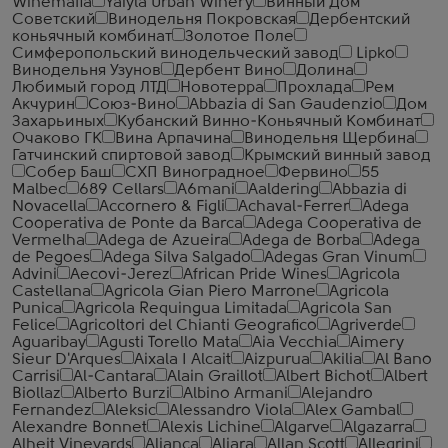
Winemafia
Yaiyla​ Urban Winery
Винный Дом
Советский
Винодельня Покровская
Дербентский
коньячный комбинат
Золотое Поле
Симферопольский винодельческий завод
Lipko
Винодельня Узунов
Дербент Вино
Долина
Любимый город ЛТД
Новотерра
Прохлада
Рем
Акчурин
Союз-Вино
Abbazia di San Gaudenzio
Дом
Захарьиных
Кубанский Винно-Коньячный Комбинат
Очаково ГК
Вина Арпачина
Винодельня Щербина
Гатчинский спиртовой завод
Крымский винный завод
Собер Баш
СХП Виноградное
Фервино
55
Malbec
689 Cellars
A6mani
Aaldering
Abbazia di
Novacella
Accornero & Figli
Achaval-Ferrer
Adega
Cooperativa de Ponte da Barca
Adega Cooperativa de
Vermelha
Adega de Azueira
Adega de Borba
Adega
de Pegoes
Adega Silva Salgado
Adegas Gran Vinum
Advini
Aecovi-Jerez
African Pride Wines
Agricola
Castellana
Agricola Gian Piero Marrone
Agricola
Punica
Agricola Requingua Limitada
Agricola San
Felice
Agricoltori del Chianti Geografico
Agriverde
Aguaribay
Agusti Torello Mata
Aia Vecchia
Aimery
Sieur D'Arques
Aixala I Alcait
Aizpurua
Akilia
Al Bano
Carrisi
Al-Cantara
Alain Graillot
Albert Bichot
Albert
Biollaz
Alberto Burzi
Albino Armani
Alejandro
Fernandez
Aleksic
Alessandro Viola
Alex Gambal
Alexandre Bonnet
Alexis Lichine
Algarve
Algazarra
Alheit Vineyards
Alianca
Aliara
Allan Scott
Allegrini