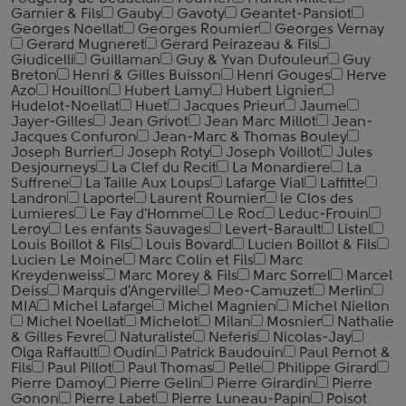
Garnier & Fils
Gauby
Gavoty
Geantet-Pansiot
Georges Noellat
Georges Roumier
Georges Vernay
Gerard Mugneret
Gerard Peirazeau & Fils
Giudicelli
Guillaman
Guy & Yvan Dufouleur
Guy
Breton
Henri & Gilles Buisson
Henri Gouges
Herve
Azo
Houillon
Hubert Lamy
Hubert Lignier
Hudelot-Noellat
Huet
Jacques Prieur
Jaume
Jayer-Gilles
Jean Grivot
Jean Marc Millot
Jean-
Jacques Confuron
Jean-Marc & Thomas Bouley
Joseph Burrier
Joseph Roty
Joseph Voillot
Jules
Desjourneys
La Clef du Recit
La Monardiere
La
Suffrene
La Taille Aux Loups
Lafarge Vial
Laffitte
Landron
Laporte
Laurent Roumier
le Clos des
Lumieres
Le Fay d'Homme
Le Roc
Leduc-Frouin
Leroy
Les enfants Sauvages
Levert-Barault
Listel
Louis Boillot & Fils
Louis Bovard
Lucien Boillot & Fils
Lucien Le Moine
Marc Colin et Fils
Marc
Kreydenweiss
Marc Morey & Fils
Marc Sorrel
Marcel
Deiss
Marquis d'Angerville
Meo-Camuzet
Merlin
MIA
Michel Lafarge
Michel Magnien
Michel Niellon
Michel Noellat
Michelot
Milan
Mosnier
Nathalie
& Gilles Fevre
Naturaliste
Neferis
Nicolas-Jay
Olga Raffault
Oudin
Patrick Baudouin
Paul Pernot &
Fils
Paul Pillot
Paul Thomas
Pelle
Philippe Girard
Pierre Damoy
Pierre Gelin
Pierre Girardin
Pierre
Gonon
Pierre Labet
Pierre Luneau-Papin
Poisot