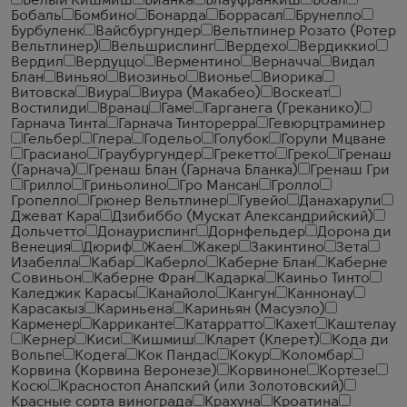
Белый Кишмиш
Бианка
Блауфранкиш
Боал
Бобаль
Бомбино
Бонарда
Боррасал
Брунелло
Бурбуленк
Вайсбургундер
Вельтлинер Розато (Ротер
Вельтлинер)
Вельшрислинг
Вердехо
Вердиккио
Вердил
Вердуццо
Верментино
Верначча
Видал
Блан
Виньяо
Виозиньо
Вионье
Виорика
Витовска
Виура
Виура (Макабео)
Воскеат
Востилиди
Вранац
Гаме
Гарганега (Греканико)
Гарнача Тинта
Гарнача Тинторерра
Гевюрцтраминер
Гельбер
Глера
Годельо
Голубок
Горули Мцване
Грасиано
Граубургундер
Грекетто
Греко
Гренаш
(Гарнача)
Гренаш Блан (Гарнача Бланка)
Гренаш Гри
Грилло
Гриньолино
Гро Мансан
Гролло
Гропелло
Грюнер Вельтлинер
Гувейо
Данахарули
Джеват Кара
Дзибиббо (Мускат Александрийский)
Дольчетто
Донаурислинг
Дорнфельдер
Дорона ди
Венеция
Дюриф
Жаен
Жакер
Закинтино
Зета
Изабелла
Кабар
Каберло
Каберне Блан
Каберне
Совиньон
Каберне Фран
Кадарка
Каиньо Тинто
Каледжик Карасы
Канайоло
Кангун
Каннонау
Карасакыз
Кариньена
Кариньян (Масуэло)
Карменер
Карриканте
Катарратто
Кахет
Каштелау
Кернер
Киси
Кишмиш
Кларет (Клерет)
Кода ди
Вольпе
Кодега
Кок Пандас
Кокур
Коломбар
Корвина (Корвина Веронезе)
Корвиноне
Кортезе
Косю
Красностоп Анапский (или Золотовский)
Красные сорта винограда
Крахуна
Кроатина