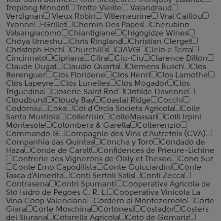
Tour Saint Bonnet
Tour Sieujean
Tronquoy-Lalande
Troplong Mondot
Trotte Vieille
Valandraud
Verdignan
Vieux Robin
Villemaurine
Vrai Caillou
Yvonne
-Grillet
Chemin Des Papes
Cherubino
Valsangiacomo
Chiantigiane
Chigogidze Wines
Choya Umeshu
Chris Ringland
Christian Clerget
Christoph Hoch
Churchill's
CIAVG
Cielo e Terra
Cincinnato
Cipriana
Citra
Ciu-Ciu
Clarence Dillon
Claude Dugat
Claudio Quarta
Clemens Busch
Clos
Berenguer
Clos Floridene
Clos Henri
Clos Lamothe
Clos Lapeyre
Clos Lunelles
Clos Mogador
Clos
Triguedina
Closerie Saint Roc
Clotilde Davenne
Cloudburst
Cloudy Bay
Coastal Ridge
Cocchi
Codorniu
Coka
Col d'Orcia Societa Agricola
Colle
Santa Mustiola
Collefrisio
ColleMassari
Colli Irpini
Montesole
Colombera & Garella
Colterenzio
Commando G
Compagnie des Vins d’Autrefois (CVA)
Companhia das Quintas
Concha y Toro
Condado de
Haza
Conde de Caralt
Confidences de Prieure-Lichine
Confrerie des Vignerons de Oisly et Thesee
Cono Sur
Conte Emo Capodilista
Conte Guicciardini
Conte
Tasca d'Almerita
Conti Sertoli Salis
Conti Zecca
Contrasena
Contri Spumanti
Cooperativa Agricola de
Sto Isidro de Pegoes C. R. L.
Cooperativa Vinicola La
Vina Coop Valenciana
Cordero di Montezemolo
Corte
Giara
Corte Moschina
Cortonesi
Costador
Costers
del Siurana
Cotarella Agricola
Coto de Gomariz