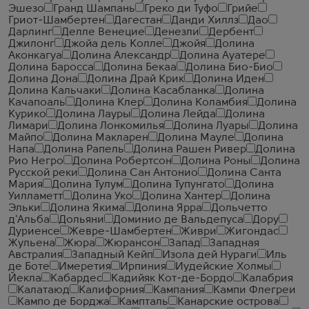
Эшезо
Гранд Шампань
Греко ди Туфо
Грийе
Гриот-Шамбертен
Дагестан
Данди Хиллз
Дао
Дарлинг
Делле Венецие
Денезли
Дербент
Джилонг
Джойа дель Колле
Джойя
Долина
Аконкагуа
Долина Александр
Долина Ауатере
Долина Баросса
Долина Бекаа
Долина Био-Био
Долина Дона
Долина Драй Крик
Долина Иден
Долина Кальчаки
Долина Касабланка
Долина
Качапоаль
Долина Клер
Долина Коламбия
Долина
Курико
Долина Лауры
Долина Лейда
Долина
Лимари
Долина Лонкомилья
Долина Луары
Долина
Майпо
Долина Макларен
Долина Мауле
Долина
Напа
Долина Рапель
Долина Рашен Ривер
Долина
Рио Негро
Долина Робертсон
Долина Роны
Долина
Русской реки
Долина Сан Антонио
Долина Санта
Мария
Долина Тулум
Долина Тупунгато
Долина
Уилламетт
Долина Уко
Долина Хантер
Долина
Эльки
Долина Якима
Долина Ярра
Дольчетто
д'Альба
Дольяни
Доминио де Вальдепуса
Дору
Дуриенсе
Жевре-Шамбертен
Живри
Жигондас
Жульена
Жюра
Жюрансон
Запад
Западная
Австралия
Западный Кейп
Изола дей Нураги
Иль
де Боте
Имеретия
Ирпиния
Иудейские Холмы
Йекла
Кабардес
Кадийяк Кот-де-Бордо
Калабрия
Калатаюд
Калифорния
Кампания
Кампи Флегреи
Кампо де Борджа
Кампталь
Канарские острова