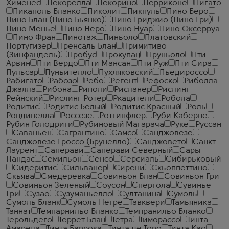
Хименес
Пекорелла
Пекорино
Перриконе
Пигато
Пикаполь Бланко
Пиколит
Пикпуль
Пино Беро
Пино Блан (Пино Бьянко)
Пино Гриджио (Пино Гри)
Пино Менье
Пино Неро
Пино Нуар
Пино Оксерруа
Пино Фран
Пинотаж
Пиньоло
Платовский
Португизер
Пренсаль Блан
Примитиво
(Зинфандель)
Пробус
Прокупац
Пруньоло
Пти
Арвин
Пти Вердо
Пти Мансан
Пти Руж
Пти Сира
Пульсар
Пуньителло
Пухляковский
Пьедироссо
Рабигато
Рабозо
Ребо
Регент
Рефоско
Риболла
Джалла
Рибона
Риполи
Рисланер
Рислинг
Рейнский
Рислинг Ротер
Ркацители
Робола
Родитис
Родитис Белый
Родитис Красный
Роль
Рондинелла
Россезе
Ротгипфлер
Руби Каберне
Рубин Голодриги
Рубиновый Магарача
Руке
Руссан
Саваньен
Сагрантино
Самсо
Санджовезе
Санджовезе Гроссо (Брунелло)
Санджовето
Санкт
Лаурент
Саперави
Саперави Северный
Сары
Пандас
Семильон
Сенсо
Серсиаль
Сибирьковый
Сидеритис
Сильванер
Сирени
Скьоппеттино
Скьява
Смедеревка
Совиньон Блан
Совиньон Гри
Совиньон Зеленый
Соусон
Спергола
Сувинье
Гри
Сузао
Сузуманьелло
Султанина
Сумоль
Сумоль Бланк
Сумоль Негре
Тавквери
Тамьяника
Таннат
Темпарнильо Бланко
Темпранильо Бланко
Терольдего
Террет Блан
Тетра
Тиморассо
Тинта