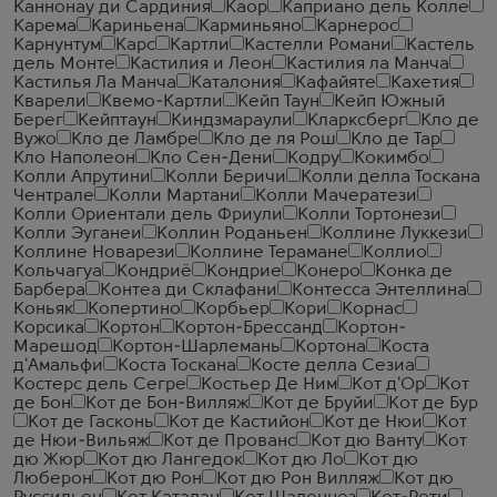
Каннонау ди Сардиния
Каор
Каприано дель Колле
Карема
Кариньена
Карминьяно
Карнерос
Карнунтум
Карс
Картли
Кастелли Романи
Кастель
дель Монте
Кастилия и Леон
Кастилия ла Манча
Кастилья Ла Манча
Каталония
Кафайяте
Кахетия
Кварели
Квемо-Картли
Кейп Таун
Кейп Южный
Берег
Кейптаун
Киндзмараули
Кларксберг
Кло де
Вужо
Кло де Ламбре
Кло де ля Рош
Кло де Тар
Кло Наполеон
Кло Сен-Дени
Кодру
Кокимбо
Колли Апрутини
Колли Беричи
Колли делла Тоскана
Чентрале
Колли Мартани
Колли Мачератези
Колли Ориентали дель Фриули
Колли Тортонези
Колли Эуганеи
Коллин Роданьен
Коллине Луккези
Коллине Новарези
Коллине Терамане
Коллио
Кольчагуа
Кондриё
Кондрие
Конеро
Конка де
Барбера
Контеа ди Склафани
Контесса Энтеллина
Коньяк
Копертино
Корбьер
Кори
Корнас
Корсика
Кортон
Кортон-Брессанд
Кортон-
Марешод
Кортон-Шарлемань
Кортона
Коста
д'Амальфи
Коста Тоскана
Косте делла Сезиа
Костерс дель Сегре
Костьер Де Ним
Кот д'Ор
Кот
де Бон
Кот де Бон-Вилляж
Кот де Бруйи
Кот де Бур
Кот де Гасконь
Кот де Кастийон
Кот де Нюи
Кот
де Нюи-Вильяж
Кот де Прованс
Кот дю Ванту
Кот
дю Жюр
Кот дю Лангедок
Кот дю Ло
Кот дю
Люберон
Кот дю Рон
Кот дю Рон Вилляж
Кот дю