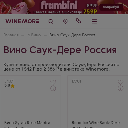
Главная
🍷
Вино
Вино Саук-Дере Россия
Вино Саук-Дере Россия
Купить вино от производителя Саук-Дере Россия по
цене от 1 542 ₽ до 2 386 ₽ в винотеке Winemore.
Артикул
34371
Артикул
17701
5.0
Через 1-2 дня
Розовое Сухое Вино
Белое Сладкое Вино
Сира Розе Мантра Эстейт
Айс Вайн Саук-Дере
Производитель
Производитель
Саук-Дере
Саук-Дере
Сорт винограда
Сорт винограда
Сира (Шираз)
Рислинг
Страна
Страна
Вино Syrah Rose Mantra
Вино Ice Wine Sauk-Dere
Россия
Россия