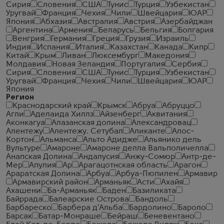
Сирия
Словения
США
Тунис
Турция
Узбекистан
Уругвай
Франция
Чехия
Чили
Швейцария
ЮАР
Япония
Абхазия
Австралия
Австрия
Азербайджан
Аргентина
Армения
Беларусь
Бельгия
Болгария
Венгрия
Германия
Греция
Грузия
Израиль
Индия
Испания
Италия
Казахстан
Канада
Кипр
Китай
Крым
Ливан
Люксембург
Македония
Молдавия
Новая Зеландия
Португалия
Сербия
Сирия
Словения
США
Тунис
Турция
Узбекистан
Уругвай
Франция
Чехия
Чили
Швейцария
ЮАР
Япония
Регион
Краснодарский край
Крымск
Абруа
Абруццо
Агли
Аделаида Хиллз
Айзенберг
Аквитания
Аконкагуа
Алазанская долина
Александровац
Алентежу
Алентежу. Сетубал
Аликанте
Алос-
Кортон
Альманса
Альто Адидже
Альянико дель
Вультуре
Амароне
Амароне делла Вальполичелла
Анапская Долина
Андалусия
Анжу-Сомюр
Антр-де-
Мер
Апулия
Ар
Арагацотнская область
Арагон
Араратская Долина
Арбуа
Арбуа-Пюпилен
Армавир
Армавирский район
Арманьяк
Асти
Ахайя
Ахашени
Ба-Арманьяк
Баден
Базиликата
Байррада
Балеарские Острова
Бандоль
Барбареско
Барбера д'Альба
Бардолино
Бароло
Барсак
Батар-Монраше
Бейраш
Беневентано