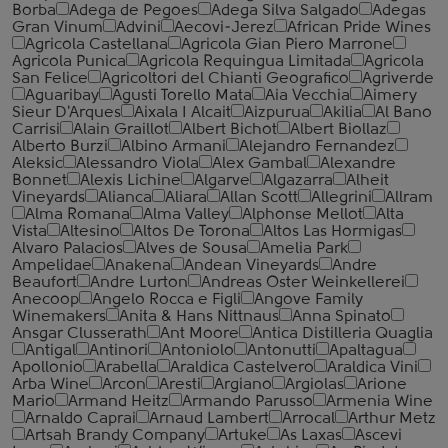
Borba
Adega de Pegoes
Adega Silva Salgado
Adegas
Gran Vinum
Advini
Aecovi-Jerez
African Pride Wines
Agricola Castellana
Agricola Gian Piero Marrone
Agricola Punica
Agricola Requingua Limitada
Agricola
San Felice
Agricoltori del Chianti Geografico
Agriverde
Aguaribay
Agusti Torello Mata
Aia Vecchia
Aimery
Sieur D'Arques
Aixala I Alcait
Aizpurua
Akilia
Al Bano
Carrisi
Alain Graillot
Albert Bichot
Albert Biollaz
Alberto Burzi
Albino Armani
Alejandro Fernandez
Aleksic
Alessandro Viola
Alex Gambal
Alexandre
Bonnet
Alexis Lichine
Algarve
Algazarra
Alheit
Vineyards
Alianca
Aliara
Allan Scott
Allegrini
Allram
Alma Romana
Alma Valley
Alphonse Mellot
Alta
Vista
Altesino
Altos De Torona
Altos Las Hormigas
Alvaro Palacios
Alves de Sousa
Amelia Park
Ampelidae
Anakena
Andean Vineyards
Andre
Beaufort
Andre Lurton
Andreas Oster Weinkellerei
Anecoop
Angelo Rocca е Figli
Angove Family
Winemakers
Anita & Hans Nittnaus
Anna Spinato
Ansgar Clusserath
Ant Moore
Antica Distilleria Quaglia
Antigal
Antinori
Antoniolo
Antonutti
Apaltagua
Apollonio
Arabella
Araldica Castelvero
Araldica Vini
Arba Wine
Arcon
Aresti
Argiano
Argiolas
Arione
Mario
Armand Heitz
Armando Parusso
Armenia Wine
Arnaldo Caprai
Arnaud Lambert
Arrocal
Arthur Metz
Artsah Brandy Company
Artuke
As Laxas
Ascevi