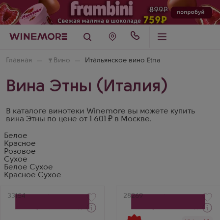
Главная
🍷
Вино
Итальянское вино Etna
Вина Этны (Италия)
В каталоге винотеки Winemore вы можете купить
вина Этны по цене от 1 601 ₽ в Москве.
Белое
Красное
Розовое
Сухое
Белое Сухое
Красное Сухое
Артикул
33154
Артикул
28269
Через 1-2 дня
Через 1-2 дня