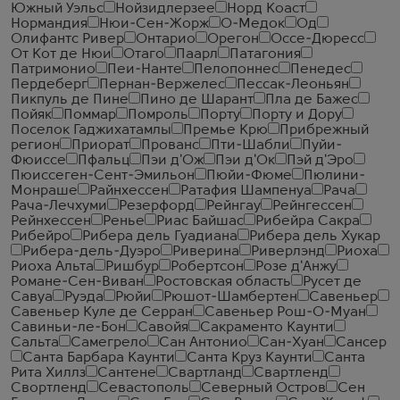
Южный Уэльс
Нойзидлерзее
Норд Коаст
Нормандия
Нюи-Сен-Жорж
О-Медок
Од
Олифантс Ривер
Онтарио
Орегон
Оссе-Дюресс
От Кот де Нюи
Отаго
Паарл
Патагония
Патримонио
Пеи-Нанте
Пелопоннес
Пенедес
Пердеберг
Пернан-Вержелес
Пессак-Леоньян
Пикпуль де Пине
Пино де Шарант
Пла де Бажес
Пойяк
Поммар
Помроль
Порту
Порту и Дору
Поселок Гаджихатамлы
Премье Крю
Прибрежный
регион
Приорат
Прованс
Пти-Шабли
Пуйи-
Фюиссе
Пфальц
Пэи д'Ож
Пэи д'Ок
Пэй д'Эро
Пюиссеген-Сент-Эмильон
Пюйи-Фюме
Пюлини-
Монраше
Райнхессен
Ратафия Шампенуа
Рача
Рача-Лечхуми
Резерфорд
Рейнгау
Рейнгессен
Рейнхессен
Ренье
Риас Байшас
Рибейра Сакра
Рибейро
Рибера дель Гуадиана
Рибера дель Хукар
Рибера-дель-Дуэро
Риверина
Риверлэнд
Риоха
Риоха Альта
Ришбур
Робертсон
Розе д'Анжу
Романе-Сен-Виван
Ростовская область
Русет де
Савуа
Руэда
Рюйи
Рюшот-Шамбертен
Савеньер
Савеньер Куле де Серран
Савеньер Рош-О-Муан
Савиньи-ле-Бон
Савойя
Сакраменто Каунти
Сальта
Самегрело
Сан Антонио
Сан-Хуан
Сансер
Санта Барбара Каунти
Санта Круз Каунти
Санта
Рита Хиллз
Сантене
Свартланд
Свартленд
Свортленд
Севастополь
Северный Остров
Сен