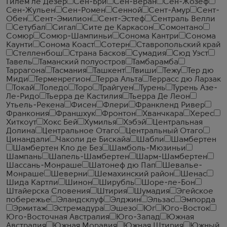
Гилем ле Дезер
Сен-Бри
Сен-Веран
Сен-Жозеф
Сен-Жульен
Сен-Ромен
Сенной
Сент-Амур
Сент-
Обен
Сент-Эмилион
Сент-Эстеф
Сентраль Велли
Сетубал
Сигал
Сите де Каркасон
Сомонтано
Сомюр
Сомюр-Шампиньи
Сонома Кантри
Сонома
Каунти
Сонома Коаст
Сотерн
Ставропольский край
Стелленбош
Страна Басков
Сумадия
Сюд Уэст
Тавель
Таманский полуостров
Тамбарамба
Таррагона
Тасмания
Ташкент
Твиши
Тежу
Тер дю
Миди
Терменрегион
Терра Альта
Террасс дю Ларзак
Токай
Толедо
Торо
Трайгуен
Турень
Турень Азе-
Ле-Ридо
Тьерра де Кастилия
Тьерра Де Леон
Утьель-Рекена
Фисен
Флери
Франкленд Ривер
Франкония
Франшхук
Фронтон
Хванчкара
Херес
Хиткоут
Хокс Бей
Хумилья
Хэбэй
Центральная
Долина
Центральное Отаго
Центральный Отаго
Цинандали
Чаколи де Бискайа
Шабли
Шамбертен
Шамбертен Кло де Без
Шамболь-Мюзиньи
Шампань
Шапель-Шамбертен
Шарм-Шамбертен
Шассань-Монраше
Шатонеф дю Пап
Шевалье-
Монраше
Шеверни
Шемахинский район
Шенас
Шида Картли
Шинон
Ширубль
Шоре-ле-Бон
Штайерска Словения
Штирия
Шумадия
Эгейское
побережье
Эландсклуф
Элджин
Эльзас
Эмпорда
Эрмитаж
Эстремадура
Эшезо
Юг
Юго-Восток
Юго-Восточная Австралия
Юго-Запад
Южная
Австралия
Южная Моравия
Южная Штирия
Южный