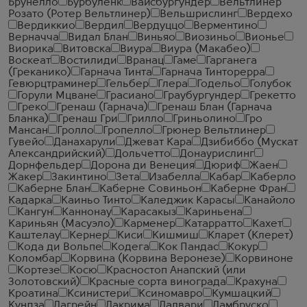
Брунелло
Бурбуленк
Вайсбургундер
Вельтлинер
Розато (Ротер Вельтлинер)
Вельшрислинг
Вердехо
Вердиккио
Вердил
Вердуццо
Верментино
Верначча
Видал Блан
Виньяо
Виозиньо
Вионье
Виорика
Витовска
Виура
Виура (Макабео)
Воскеат
Востилиди
Вранац
Гаме
Гарганега
(Греканико)
Гарнача Тинта
Гарнача Тинторерра
Гевюрцтраминер
Гельбер
Глера
Годельо
Голубок
Горули Мцване
Грасиано
Граубургундер
Грекетто
Греко
Гренаш (Гарнача)
Гренаш Блан (Гарнача
Бланка)
Гренаш Гри
Грилло
Гриньолино
Гро
Мансан
Гролло
Гропелло
Грюнер Вельтлинер
Гувейо
Данахарули
Джеват Кара
Дзибиббо (Мускат
Александрийский)
Дольчетто
Донаурислинг
Дорнфельдер
Дорона ди Венеция
Дюриф
Жаен
Жакер
Закинтино
Зета
Изабелла
Кабар
Каберло
Каберне Блан
Каберне Совиньон
Каберне Фран
Кадарка
Каиньо Тинто
Каледжик Карасы
Канайоло
Кангун
Каннонау
Карасакыз
Кариньена
Кариньян (Масуэло)
Карменер
Катарратто
Кахет
Каштелау
Кернер
Киси
Кишмиш
Кларет (Клерет)
Кода ди Вольпе
Кодега
Кок Пандас
Кокур
Коломбар
Корвина (Корвина Веронезе)
Корвиноне
Кортезе
Косю
Красностоп Анапский (или
Золотовский)
Красные сорта винограда
Крахуна
Кроатина
Ксинистери
Ксиномавро
Кумшацкий
Кундза
Лагрейн
Лакрима
Лалвари
Ламбруско