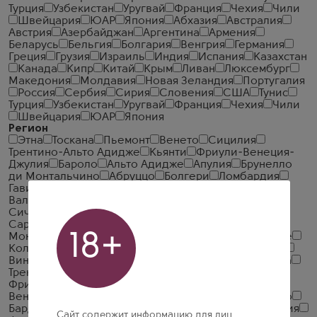
Турция
Узбекистан
Уругвай
Франция
Чехия
Чили
Швейцария
ЮАР
Япония
Абхазия
Австралия
Австрия
Азербайджан
Аргентина
Армения
Беларусь
Бельгия
Болгария
Венгрия
Германия
Греция
Грузия
Израиль
Индия
Испания
Казахстан
Канада
Кипр
Китай
Крым
Ливан
Люксембург
Македония
Молдавия
Новая Зеландия
Португалия
Россия
Сербия
Сирия
Словения
США
Тунис
Турция
Узбекистан
Уругвай
Франция
Чехия
Чили
Швейцария
ЮАР
Япония
Регион
Этна
Тоскана
Пьемонт
Венето
Сицилия
Трентино-Альто Адидже
Кьянти
Фриули-Венеция-
Джулия
Бароло
Альто Адидже
Апулия
Брунелло
ди Монтальчино
Абруццо
Болгери
Ломбардия
Гави
Кампания
Амароне делла Вальполичелла
Вальполичелла
Умбрия
Барбера д'Альба
Терре
Сичилиане
Виньети делле Доломити
Ланге
Сардиния
Саленто
Барбареско
Марке
18+
Монтепульчано д'Абруццо
Делле Венецие
Соаве
Коллио
Эмилия-Романья
Россо ди Монтальчино
Вино Нобиле ди Монтепульчано
Маремма Тоскана
Трентино
Фриули Грав
Колли Ориентали дель
Фриули
Лугана
Венеция Джулия
Карминьяно
Венеция
Фриули Исонцо
Вальполичелла Рипассо
Бардолино
Болгери Сассикая
Провинция ди Павия
Сайт содержит информацию для лиц