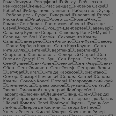
Рача-Лечхуми
Резерфорд
Рейнгау
Рейнгессен
Рейнхессен
Ренье
Риас Байшас
Рибейра Сакра
Рибейро
Рибера дель Гуадиана
Рибера дель Хукар
Рибера-дель-Дуэро
Риверина
Риверлэнд
Риоха
Риоха Альта
Ришбур
Робертсон
Розе д'Анжу
Романе-Сен-Виван
Ростовская область
Русет де
Савуа
Руэда
Рюйи
Рюшот-Шамбертен
Савеньер
Савеньер Куле де Серран
Савеньер Рош-О-Муан
Савиньи-ле-Бон
Савойя
Сакраменто Каунти
Сальта
Самегрело
Сан Антонио
Сан-Хуан
Сансер
Санта Барбара Каунти
Санта Круз Каунти
Санта
Рита Хиллз
Сантене
Свартланд
Свартленд
Свортленд
Севастополь
Северный Остров
Сен
Гилем ле Дезер
Сен-Бри
Сен-Веран
Сен-Жозеф
Сен-Жульен
Сен-Ромен
Сенной
Сент-Амур
Сент-
Обен
Сент-Эмилион
Сент-Эстеф
Сентраль Велли
Сетубал
Сигал
Сите де Каркасон
Сомонтано
Сомюр
Сомюр-Шампиньи
Сонома Кантри
Сонома
Каунти
Сонома Коаст
Сотерн
Ставропольский край
Стелленбош
Страна Басков
Сумадия
Сюд Уэст
Тавель
Таманский полуостров
Тамбарамба
Таррагона
Тасмания
Ташкент
Твиши
Тежу
Тер дю
Миди
Терменрегион
Терра Альта
Террасс дю Ларзак
Токай
Толедо
Торо
Трайгуен
Турень
Турень Азе-
Ле-Ридо
Тьерра де Кастилия
Тьерра Де Леон
Утьель-Рекена
Фисен
Флери
Франкленд Ривер