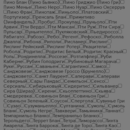
Пино Блан (Пино Бьянко)
Пино Гриджио (Пино Гри)
Пино Менье
Пино Неро
Пино Нуар
Пино Оксерруа
Пино Фран
Пинотаж
Пиньоло
Платовский
Португизер
Пренсаль Блан
Примитиво
(Зинфандель)
Пробус
Прокупац
Пруньоло
Пти
Арвин
Пти Вердо
Пти Мансан
Пти Руж
Пти Сира
Пульсар
Пуньителло
Пухляковский
Пьедироссо
Рабигато
Рабозо
Ребо
Регент
Рефоско
Риболла
Джалла
Рибона
Риполи
Рисланер
Рислинг
Рислинг Рейнский
Рислинг Ротер
Ркацители
Робола
Родитис
Родитис Белый
Родитис Красный
Роль
Рондинелла
Россезе
Ротгипфлер
Руби
Каберне
Рубин Голодриги
Рубиновый Магарача
Руке
Руссан
Саваньен
Сагрантино
Самсо
Санджовезе
Санджовезе Гроссо (Брунелло)
Санджовето
Санкт Лаурент
Саперави
Саперави
Северный
Сары Пандас
Семильон
Сенсо
Серсиаль
Сибирьковый
Сидеритис
Сильванер
Сира (Шираз)
Сирени
Скьоппеттино
Скьява
Смедеревка
Совиньон Блан
Совиньон Гри
Совиньон Зеленый
Соусон
Спергола
Сувинье Гри
Сузао
Сузуманьелло
Султанина
Сумоль
Сумоль
Бланк
Сумоль Негре
Тавквери
Тамьяника
Таннат
Темпарнильо Бланко
Темпранильо Бланко
Терольдего
Террет Блан
Тетра
Тиморассо
Тинта
Амарела
Тинта Баррока
Тинта де Торо
Тинта Као