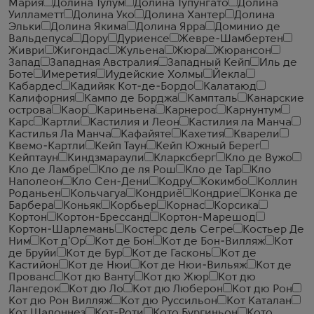
Мария
Долина Тулум
Долина Тупунгато
Долина
Уилламетт
Долина Уко
Долина Хантер
Долина
Эльки
Долина Якима
Долина Ярра
Доминио де
Вальдепуса
Дору
Дуриенсе
Жевре-Шамбертен
Живри
Жигондас
Жульена
Жюра
Жюрансон
Запад
Западная Австралия
Западный Кейп
Иль де
Боте
Имеретия
Иудейские Холмы
Йекла
Кабардес
Кадийяк Кот-де-Бордо
Калатаюд
Калифорния
Кампо де Борджа
Кампталь
Канарские
острова
Каор
Кариньена
Карнерос
Карнунтум
Карс
Картли
Кастилия и Леон
Кастилия ла Манча
Кастилья Ла Манча
Кафайяте
Кахетия
Кварели
Квемо-Картли
Кейп Таун
Кейп Южный Берег
Кейптаун
Киндзмараули
Кларксберг
Кло де Вужо
Кло де Ламбре
Кло де ля Рош
Кло де Тар
Кло
Наполеон
Кло Сен-Дени
Кодру
Кокимбо
Коллин
Роданьен
Кольчагуа
Кондриё
Кондрие
Конка де
Барбера
Коньяк
Корбьер
Корнас
Корсика
Кортон
Кортон-Брессанд
Кортон-Марешод
Кортон-Шарлемань
Костерс дель Сегре
Костьер Де
Ним
Кот д'Ор
Кот де Бон
Кот де Бон-Вилляж
Кот
де Бруйи
Кот де Бур
Кот де Гасконь
Кот де
Кастийон
Кот де Нюи
Кот де Нюи-Вильяж
Кот де
Прованс
Кот дю Ванту
Кот дю Жюр
Кот дю
Лангедок
Кот дю Ло
Кот дю Люберон
Кот дю Рон
Кот дю Рон Вилляж
Кот дю Руссильон
Кот Каталан
Кот Шалоннез
Кот-Роти
Кото Бургиньон
Кото