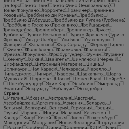
Тинта Негра
Тинта Негра Моле
Тинта Рориш
Тинто
де Торо
Тинто Паис
Тинто Фино (Темпранильо)
Токай Фриулано
Торронтес
Траминер
Траминер
Розовый
Треббиано ди Романья
Треббьяно
Треббьяно Д'Абруццо
Треббьяно ди Лугана (Турбиана)
Треббьяно Тоскано (Проканико)
Трейшадура
Тринкадейра
Тролленберг
Троллингер
Труссо
Турбиана
Турига Насьональ
Турига Франсеса (Турига
Франка)
Уль де Льебре
Уни Блан
Усахелоури
Фаворита
Фалангина
Фер Серваду
Фернау Пиреш
Фиано
Фоль Бланш
Франковка
Фраппато
Фрейза
Фриулано
Фрюбургундер
Фумин
Фурминт
Хейнпут
Хихви
Цвайгельт
Цимлянский Черный
Цирфандлер
Цитронный Магарача
Цицка
Цоликаури
Чал Караси
Чалкарасы
Чарелло
Чильеджоло
Чинури
Чхавери
Шавкапито
Шарга
Мушкотай
Шардоне
Шасла
Шенен Блан
Шойребе
Шпетбургундер
Эким Кара
Эльблинг
Эмеральд
Энантио
Энкрузаду
Эрбалуче
Эспадейро
Страна
Италия
Абхазия
Австралия
Австрия
Азербайджан
Аргентина
Армения
Беларусь
Бельгия
Болгария
Венгрия
Германия
Греция
Грузия
Израиль
Индия
Испания
Казахстан
Канада
Кипр
Китай
Крым
Ливан
Люксембург
Македония
Молдавия
Новая Зеландия
Португалия
Россия
Сербия
Сирия
Словения
США
Тунис