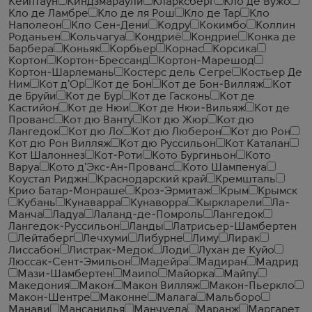
Кейптаун
Киндзмараули
Кларксберг
Кло де Вужо
Кло де Ламбре
Кло де ля Рош
Кло де Тар
Кло
Наполеон
Кло Сен-Дени
Кодру
Кокимбо
Коллин
Роданьен
Кольчагуа
Кондриё
Кондрие
Конка де
Барбера
Коньяк
Корбьер
Корнас
Корсика
Кортон
Кортон-Брессанд
Кортон-Марешод
Кортон-Шарлемань
Костерс дель Сегре
Костьер Де
Ним
Кот д'Ор
Кот де Бон
Кот де Бон-Вилляж
Кот
де Бруйи
Кот де Бур
Кот де Гасконь
Кот де
Кастийон
Кот де Нюи
Кот де Нюи-Вильяж
Кот де
Прованс
Кот дю Ванту
Кот дю Жюр
Кот дю
Лангедок
Кот дю Ло
Кот дю Люберон
Кот дю Рон
Кот дю Рон Вилляж
Кот дю Руссильон
Кот Каталан
Кот Шалоннез
Кот-Роти
Кото Бургиньон
Кото
Варуа
Кото д'Экс-Ан-Прованс
Кото Шампенуа
Коустал Риджн
Краснодарский край
Кремшталь
Крио Батар-Монраше
Кроз-Эрмитаж
Крым
Крымск
Кубань
Кунаварра
Кунаворра
Кыркларели
Ла-
Манча
Ладуа
Лаланд-де-Помроль
Лангедок
Лангедок-Руссильон
Ланды
Латрисьер-Шамбертен
Лейтаберг
Лечхуми
Либурне
Лиму
Лирак
Лиссабон
Листрак-Медок
Лоди
Лухан де Куйо
Люссак-Сент-Эмильон
Мадейра
Мадиран
Мадрид
Мази-Шамбертен
Маипо
Майорка
Майпу
Македония
Макон
Макон Вилляж
Макон-Пьеркло
Макон-Шентре
Маконне
Малага
Мальборо
Манави
Мансанилья
Манчуела
Маранж
Маргарет