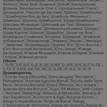
Франкония
Франшхук
Фронтон
Хванчкара
Херес
Хиткоут
Хокс Бей
Хумилья
Хэбэй
Центральная
Долина
Центральное Отаго
Центральный Отаго
Цинандали
Чаколи де Бискайа
Шабли
Шамбертен
Шамбертен Кло де Без
Шамболь-Мюзиньи
Шампань
Шапель-Шамбертен
Шарм-Шамбертен
Шассань-Монраше
Шатонеф дю Пап
Шевалье-
Монраше
Шеверни
Шемахинский район
Шенас
Шида Картли
Шинон
Ширубль
Шоре-ле-Бон
Штайерска Словения
Штирия
Шумадия
Эгейское
побережье
Эландсклуф
Элджин
Эльзас
Эмпорда
Эрмитаж
Эстремадура
Эшезо
Юг
Юго-Восток
Юго-Восточная Австралия
Юго-Запад
Южная
Австралия
Южная Моравия
Южная Штирия
Южный
Остров
Южный регион
Объем
0.75
1.5
0.1
0.2
0.25
0.187
0.375
0.5
0.7
0.72
0.73
1
1.125
1.4
10
15
2
2.25
3
4.5
5
6
9
Производитель
Conte Tasca d'Almerita
Donnafugata
Tornatore
Pietradolce
Azienda Agricola Biondi
Tenuta delle Terre
Nere
Vinicola Benanti
Graci
Planeta
Al-Cantara
Azienda Vinicola Benanti
Gaja
55 Malbec
689 Cellars
A6mani
Aaldering
Abbazia di Novacella
Abbazia di
San Gaudenzio
Accornero & Figli
Achaval-Ferrer
Adega Cooperativa de Ponte da Barca
Adega
Cooperativa de Vermelha
Adega de Azueira
Adega de