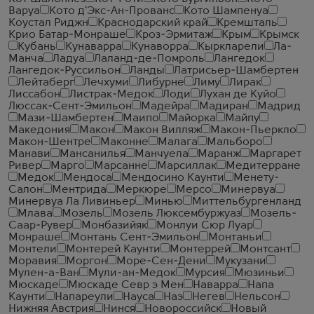
Варуа
Кото д'Экс-Ан-Прованс
Кото Шампенуа
Коустал Риджн
Краснодарский край
Кремшталь
Крио Батар-Монраше
Кроз-Эрмитаж
Крым
Крымск
Кубань
Кунаварра
Кунаворра
Кыркларели
Ла-
Манча
Ладуа
Лаланд-де-Помроль
Лангедок
Лангедок-Руссильон
Ланды
Латрисьер-Шамбертен
Лейтаберг
Лечхуми
Либурне
Лиму
Лирак
Лиссабон
Листрак-Медок
Лоди
Лухан де Куйо
Люссак-Сент-Эмильон
Мадейра
Мадиран
Мадрид
Мази-Шамбертен
Маипо
Майорка
Майпу
Македония
Макон
Макон Вилляж
Макон-Пьеркло
Макон-Шентре
Маконне
Малага
Мальборо
Манави
Мансанилья
Манчуела
Маранж
Маргарет
Ривер
Марго
Марсанне
Марсиллак
Медитерране
Медок
Мендоса
Мендосино Каунти
Менету-
Салон
Ментрида
Меркюре
Мерсо
Минервуа
Минервуа Ла Ливиньер
Минью
Миттельбургенланд
Млава
Мозель
Мозель Люксембуржуаз
Мозель-
Саар-Рувер
Монбазийяк
Монлуи Сюр Луар
Монраше
Монтань Сент-Эмильон
Монтаньи
Монтели
Монтерей Каунти
Монтеррей
Монтсант
Моравия
Моргон
Море-Сен-Дени
Мукузани
Мулен-а-Ван
Мули-ан-Медок
Мурсия
Мюзиньи
Мюскаде
Мюскаде Севр э Мен
Наварра
Напа
Каунти
Напареули
Науса
Наэ
Негев
Нельсон
Нижняя Австрия
Нинся
Новороссийск
Новый