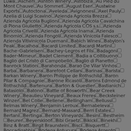
Luwa
Ascheri
Ashton Winery
Astobiza
Au Pied du
Mont Chauve
Au Sommet
August Eser
Austwine
Exports
Autoctona
Aveleda
Avignonesi
Axel Pauly
Azelia di Luigi Scavino
Azienda Agricola Brezza
Azienda Agricola Buglioni
Azienda Agricola Cavalchina
di Piona Giulietto
Azienda Agricola COS s.s.
Azienda
Agricola Crivelli
Azienda Agricola Inama
Azienda
Binomio
Azienda Fongoli
Azienda Vinicola Falesco
Azienda Vitivinicola Duemani
Babich Wines
Babylon's
Peak
Bacalhoa
Bacardi Limited
Bacardi Martini
Bache-Gabrielsen
Bachey-Legros et Fils
Badagoni
Bader-Mimeur
Badet Clement
Badia a Coltibuono
Baglio del Cristo di Campobello
Baglio di Pianetto
Banrock Station
Barahonda
Barao De Vilar Vinhos
Barba
Barbanera
Barefoot Cellars
Barinas
Barista
Barkan Winery
Baron Philippe de Rothschild
Baron
Pilar & Compagnie
Barone Ricasoli
Barons Edmond de
Rothschild
Bartenura
Barton & Guestier
Bastianich
Batasiolo
Batono
Battle of Bosworth
Bear Creek
Winery
Beaulieu Vineyard
Beaux Freres
Becksteiner
Winzer
Bel Colle
Bellene
Bellingham
Bellussi
Belmas Winery
Benjamin Leroux
Bernabeleva
Bernard Magrez
Bernard-Massard
Berri Estates
Bertani
Bertinga
Berton Vineyards
Besini
Bestheim
Beurer
Beyerskloof
Bibi Graetz
Bikicki
Binekhi
Binz & Bratt
Birgit Braunstein
Bisci
Bisquertt
Boccadigabbia
Bodega Antucura
Bodega Argento