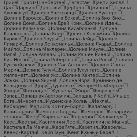
Грийе
Гриот-Шамбертен
Дагестан
Данди Хиллз
Дао
Дарлинг
Денезли
Дербент
Джилонг
Долина
Аконкагуа
Долина Александр
Долина Ауатере
Долина Баросса
Долина Бекаа
Долина Био-Био
Долина Дона
Долина Драй Крик
Долина Иден
Долина Кальчаки
Долина Касабланка
Долина
Качапоаль
Долина Клер
Долина Коламбия
Долина
Курико
Долина Лауры
Долина Лейда
Долина
Лимари
Долина Лонкомилья
Долина Луары
Долина
Майпо
Долина Макларен
Долина Мауле
Долина
Напа
Долина Рапель
Долина Рашен Ривер
Долина
Рио Негро
Долина Робертсон
Долина Роны
Долина
Русской реки
Долина Сан Антонио
Долина Санта
Мария
Долина Тулум
Долина Тупунгато
Долина
Уилламетт
Долина Уко
Долина Хантер
Долина
Эльки
Долина Якима
Долина Ярра
Доминио де
Вальдепуса
Дору
Дуриенсе
Жевре-Шамбертен
Живри
Жигондас
Жульена
Жюра
Жюрансон
Запад
Западная Австралия
Западный Кейп
Иль де
Боте
Имеретия
Иудейские Холмы
Йекла
Кабардес
Кадийяк Кот-де-Бордо
Калатаюд
Калифорния
Кампо де Борджа
Кампталь
Канарские
острова
Каор
Кариньена
Карнерос
Карнунтум
Карс
Картли
Кастилия и Леон
Кастилия ла Манча
Кастилья Ла Манча
Кафайяте
Кахетия
Кварели
Квемо-Картли
Кейп Таун
Кейп Южный Берег