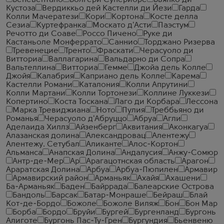
Беневентано
Болгери Супериоре
Бьянко ди
Кустоза
Вердиккьо дей Кастелли ди Йези
Гарда
Колли Мачератези
Кори
Кортона
Косте делла
Сезиа
Куртефранка
Москато д'Асти
Паэстум
Речотто ди Соаве
Россо Пичено
Руке ди
Кастаньоле Монферрато
Саннио
Торджано Ризерва
Тревенецие
Тренто
Фраскати
Черасуоло ди
Витториа
Валлагарина
Вальдарно ди Сопра
Вальтеллина
Витториа
Гемме
Джойа дель Колле
Джойя
Калабрия
Каприано дель Колле
Карема
Кастелли Романи
Каталония
Колли Апрутини
Колли Мартани
Колли Тортонези
Коллине Луккези
Копертино
Коста Тоскана
Лаго ди Корбара
Лессона
Марка Тревиджиана
Ното
Пулия
Треббьяно ди
Романья
Черасуоло д'Абруццо
Абруа
Агли
Аделаида Хиллз
Айзенберг
Аквитания
Аконкагуа
Алазанская долина
Александровац
Алентежу
Алентежу. Сетубал
Аликанте
Алос-Кортон
Альманса
Анапская Долина
Андалусия
Анжу-Сомюр
Антр-де-Мер
Ар
Арагацотнская область
Арагон
Араратская Долина
Арбуа
Арбуа-Пюпилен
Армавир
Армавирский район
Арманьяк
Ахайя
Ахашени
Ба-Арманьяк
Баден
Байррада
Балеарские Острова
Бандоль
Барсак
Батар-Монраше
Бейраш
Блай
Кот-де-Бордо
Божоле
Божоле Виляж
Бон
Бон Мар
Борба
Бордо
Бруйи
Бургей
Бургенланд
Бургонь
Алиготе
Бургонь Пас-Ту-Грен
Бургундия
Бьенвеню