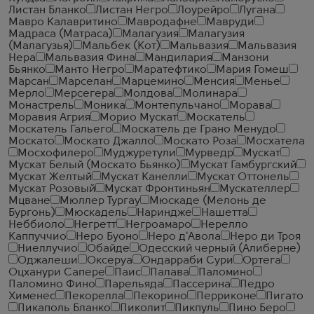
Листан Бланко
Листан Негро
Лоурейро
Лугана
Мавро Калавритино
Мавродафне
Мавруди
Мадраса (Матраса)
Малагузия
Малагузия
(Малагузья)
Мальбек (Кот)
Мальвазия
Мальвазия
Нера
Мальвазия Фина
Мандилария
Манзони
Бьянко
Манто Негро
Маратефтико
Мария Гомеш
Марсан
Марселан
Марцемино
Менсия
Менье
Мерло
Мерсегера
Молдова
Молинара
Монастрель
Моника
Монтепульчано
Морава
Моравия Агрия
Морио Мускат
Москатель
Москатель Гальего
Москатель де Грано Менудо
Москато
Москато Джалло
Москато Роза
Мосхатела
Мосхофилеро
Муджуретули
Мурведр
Мускат
Мускат Белый (Москато Бьянко)
Мускат Гамбургский
Мускат Желтый
Мускат Канелли
Мускат Оттонель
Мускат Розовый
Мускат Фронтиньян
Мускателлер
Мцване
Мюллер Тургау
Мюскаде (Мелонь де
Бургонь)
Мюскадель
Нариндже
Нашетта
Неббиоло
Негретт
Негроамаро
Нерелло
Каппуччио
Неро Буоно
Неро д'Авола
Неро ди Троя
Ниеллучио
Обайде
Одесский черный (Алиберне)
Оджалеши
Оксеруа
Ондарраби Сури
Ортега
Оцханури Сапере
Паис
Палава
Паломино
Паломино Фино
Парельяда
Пассерина
Педро
Хименес
Пекорелла
Пекорино
Перриконе
Пигато
Пикаполь Бланко
Пиколит
Пикпуль
Пино Беро