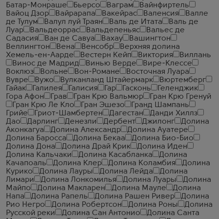
Батар-Монраше
Бьерсо
Ваграм
Вайнфиртель
Вайоц Дзор
Вайрарапа
Вакейрас
Валенсия
Валле
де Тулум
Валул луй Траян
Валь де Итата
Валь де
Луар
Вальдеоррас
Вальдепеньяс
Вальес де
Садасия
Ван де Савуа
Вахау
Вашингтон
Веллингтон
Вена
Венсобр
Верхняя долина
Хемель-ен-Аарде
Вестерн Кейп
Виктория
Виллань
Винос де Мадрид
Винью Верде
Вире-Клессе
Воклюз
Вольне
Вон-Романе
Восточная Луара
Вувре
Вужо
Вулканланд Штайермарк
Вюртемберг
Гайак
Галилея
Галисия
Гар
Гасконь
Геленджик
Гора Афон
Грав
Гран Крю Вальмюр
Гран Крю Гренуй
Гран Крю Ле Кло
Гран Эшезо
Гранд Шампань
Грийе
Гриот-Шамбертен
Дагестан
Данди Хиллз
Дао
Дарлинг
Денезли
Дербент
Джилонг
Долина
Аконкагуа
Долина Александр
Долина Ауатере
Долина Баросса
Долина Бекаа
Долина Био-Био
Долина Дона
Долина Драй Крик
Долина Иден
Долина Кальчаки
Долина Касабланка
Долина
Качапоаль
Долина Клер
Долина Коламбия
Долина
Курико
Долина Лауры
Долина Лейда
Долина
Лимари
Долина Лонкомилья
Долина Луары
Долина
Майпо
Долина Макларен
Долина Мауле
Долина
Напа
Долина Рапель
Долина Рашен Ривер
Долина
Рио Негро
Долина Робертсон
Долина Роны
Долина
Русской реки
Долина Сан Антонио
Долина Санта