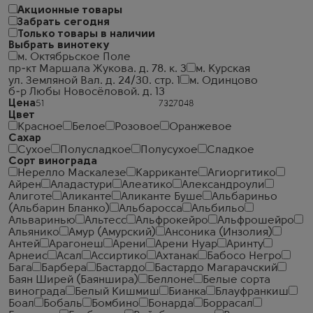
Акционные товары
Забрать сегодня
Только товары в наличии
Выбрать винотеку
м. Октябрьское Поле
пр-кт Маршала Жукова. д. 78. к. 3
м. Курская
ул. Земляной Вал. д. 24/30. стр. 1
м. Одинцово
б-р Любы Новосёловой. д. 13
Цена
Цвет
Красное
Белое
Розовое
Оранжевое
Сахар
Сухое
Полусладкое
Полусухое
Сладкое
Сорт винограда
Нерелло Маскалезе
Карриканте
Агиоргитико
Айрен
Аладастури
Алеатико
Александроули
Алиготе
Аликанте
Аликанте Буше
Альбариньо
(Альбарин Бланко)
Альбаросса
Альбильо
Альваринью
Альтесс
Альфрокейро
Альфрошейро
Альянико
Амур (Амурский)
Ансоника (Инзолия)
Антей
Арагонеш
Арени
Арени Нуар
Аринту
Арнеис
Асал
Ассиртико
Ахтанак
Бабосо Негро
Бага
Барбера
Бастардо
Бастардо Магарачский
Баян Ширей (Баяншира)
Беллоне
Белые сорта
винограда
Белый Кишмиш
Бианка
Блауфранкиш
Боал
Бобаль
Бомбино
Бонарда
Боррасал