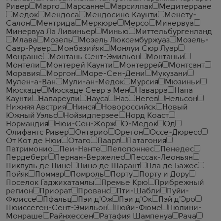
Ривер
Марго
Марсанне
Марсиллак
Медитерране
Медок
Мендоса
Мендосино Каунти
Менету-
Салон
Ментрида
Меркюре
Мерсо
Минервуа
Минервуа Ла Ливиньер
Минью
Миттельбургенланд
Млава
Мозель
Мозель Люксембуржуаз
Мозель-
Саар-Рувер
Монбазийяк
Монлуи Сюр Луар
Монраше
Монтань Сент-Эмильон
Монтаньи
Монтели
Монтерей Каунти
Монтеррей
Монтсант
Моравия
Моргон
Море-Сен-Дени
Мукузани
Мулен-а-Ван
Мули-ан-Медок
Мурсия
Мюзиньи
Мюскаде
Мюскаде Севр э Мен
Наварра
Напа
Каунти
Напареули
Науса
Наэ
Негев
Нельсон
Нижняя Австрия
Нинся
Новороссийск
Новый
Южный Уэльс
Нойзидлерзее
Норд Коаст
Нормандия
Нюи-Сен-Жорж
О-Медок
Од
Олифантс Ривер
Онтарио
Орегон
Оссе-Дюресс
От Кот де Нюи
Отаго
Паарл
Патагония
Патримонио
Пеи-Нанте
Пелопоннес
Пенедес
Пердеберг
Пернан-Вержелес
Пессак-Леоньян
Пикпуль де Пине
Пино де Шарант
Пла де Бажес
Пойяк
Поммар
Помроль
Порту
Порту и Дору
Поселок Гаджихатамлы
Премье Крю
Прибрежный
регион
Приорат
Прованс
Пти-Шабли
Пуйи-
Фюиссе
Пфальц
Пэи д'Ож
Пэи д'Ок
Пэй д'Эро
Пюиссеген-Сент-Эмильон
Пюйи-Фюме
Пюлини-
Монраше
Райнхессен
Ратафия Шампенуа
Рача