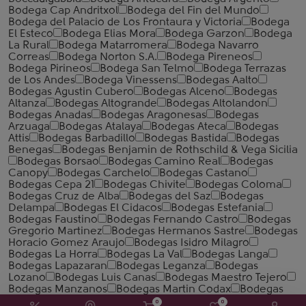
Bodega Cap Andritxol
Bodega del Fin del Mundo
Bodega del Palacio de Los Frontaura y Victoria
Bodega
El Esteco
Bodega Elias Mora
Bodega Garzon
Bodega
La Rural
Bodega Matarromera
Bodega Navarro
Correas
Bodega Norton S.A.
Bodega Pireneos
Bodega Pirineos
Bodega San Telmo
Bodega Terrazas
de Los Andes
Bodega Vinessens
Bodegas Aalto
Bodegas Agustin Cubero
Bodegas Alceno
Bodegas
Altanza
Bodegas Altogrande
Bodegas Altolandon
Bodegas Anadas
Bodegas Aragonesas
Bodegas
Arzuaga
Bodegas Atalaya
Bodegas Ateca
Bodegas
Attis
Bodegas Barbadillo
Bodegas Bastida
Bodegas
Benegas
Bodegas Benjamin de Rothschild & Vega Sicilia
Bodegas Borsao
Bodegas Camino Real
Bodegas
Canopy
Bodegas Carchelo
Bodegas Castano
Bodegas Cepa 21
Bodegas Chivite
Bodegas Coloma
Bodegas Cruz de Alba
Bodegas del Saz
Bodegas
Delampa
Bodegas El Cidacos
Bodegas Estefania
Bodegas Faustino
Bodegas Fernando Castro
Bodegas
Gregorio Martinez
Bodegas Hermanos Sastre
Bodegas
Horacio Gomez Araujo
Bodegas Isidro Milagro
Bodegas La Horra
Bodegas La Val
Bodegas Langa
Bodegas Lapazaran
Bodegas Leganza
Bodegas
Lozano
Bodegas Luis Canas
Bodegas Maestro Tejero
Bodegas Manzanos
Bodegas Martin Codax
Bodegas
Milenium
Bodegas Monasterio
Bodegas Murviedro
0
0