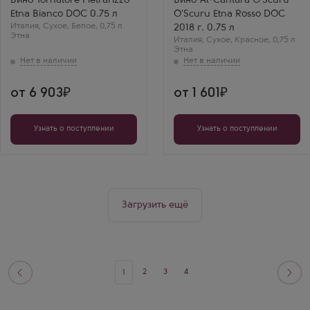
Вино Tornatore Pietrarizzo
Вино Al-Cantаrа O'Scuru
Страна
Страна
Etna Bianco DOC 0.75 л
O'Scuru Etna Rosso DOC
Италия
Италия
Италия
Регион
,
Сухое
,
Белое
,
0,75 л
Регион
2018 г. 0.75 л
Этна
Сицилия, Этна
Сицилия, Этна
Италия
,
Сухое
,
Красное
,
0,75 л
Этна
от 6 903
от 1 601
Узнать о поступлении
Узнать о поступлении
Загрузить ещё
2
3
4
1