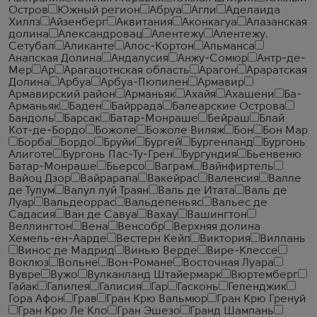
Остров
Южный регион
Абруа
Агли
Аделаида
Хиллз
Айзенберг
Аквитания
Аконкагуа
Алазанская
долина
Александровац
Алентежу
Алентежу.
Сетубал
Аликанте
Алос-Кортон
Альманса
Анапская Долина
Андалусия
Анжу-Сомюр
Антр-де-
Мер
Ар
Арагацотнская область
Арагон
Араратская
Долина
Арбуа
Арбуа-Пюпилен
Армавир
Армавирский район
Арманьяк
Ахайя
Ахашени
Ба-
Арманьяк
Баден
Байррада
Балеарские Острова
Бандоль
Барсак
Батар-Монраше
Бейраш
Блай
Кот-де-Бордо
Божоле
Божоле Виляж
Бон
Бон Мар
Борба
Бордо
Бруйи
Бургей
Бургенланд
Бургонь
Алиготе
Бургонь Пас-Ту-Грен
Бургундия
Бьенвеню
Батар-Монраше
Бьерсо
Ваграм
Вайнфиртель
Вайоц Дзор
Вайрарапа
Вакейрас
Валенсия
Валле
де Тулум
Валул луй Траян
Валь де Итата
Валь де
Луар
Вальдеоррас
Вальдепеньяс
Вальес де
Садасия
Ван де Савуа
Вахау
Вашингтон
Веллингтон
Вена
Венсобр
Верхняя долина
Хемель-ен-Аарде
Вестерн Кейп
Виктория
Виллань
Винос де Мадрид
Винью Верде
Вире-Клессе
Воклюз
Вольне
Вон-Романе
Восточная Луара
Вувре
Вужо
Вулканланд Штайермарк
Вюртемберг
Гайак
Галилея
Галисия
Гар
Гасконь
Геленджик
Гора Афон
Грав
Гран Крю Вальмюр
Гран Крю Гренуй
Гран Крю Ле Кло
Гран Эшезо
Гранд Шампань