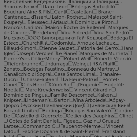
Винодельня Ведерниковъ
Галицкий и Галицкий
Золотая Балка
Шато Пино
Bodegas Barbadillo
Bouchard Aine & Fils
Canti
Castellani
Brane-
Cantenac
d'Issan
Lafon-Rochet
Malescot Saint-
Exupery
Rieussec
Arlaud
s Dominique Piron
Francois Carillon
Maison Roche de Bellene
Marques
de Caceres
Perdeberg
Vina Salceda
Vina San Pedro
Мысхако
ООО Виноградники Гай-Кодзора
Bodega El
Esteco
Churchill's
Codorniu
Arnoux-Lachaux
Billaud-Simon
Etienne Sauzet
Fattoria del Cerro
Hans
Igler
Joseph Verdier
Le Piane
Marques de Murrieta
Pierre-Yves Colin-Morey
Robert Weil
Roberto Voerzio
Tiefenbrunner
Undurraga
Weingut R&A Pfaffl
Zenato
Bodegas Faustino
Bonneau du Martray
Canalicchio di Sopra
Casa Santos Lima
Branaire-
Ducru
Chasse-Spleen
La Fleur-Petrus
Pontet-
Canet
Clos Henri
Cono Sur
d'Eugenie
Hudelot-
Noellat
Marc Kreydenweiss
Vincent Girardin
Dominio de Pingus
Famille Descombe
Kaiken
Knipser
Lindeman's
Sartori
Vina Arboleda
Абрау-
Дюрсо (Русский Шампанский Дом)
Цимлянские Вина
Bacardi Limited
Bertinga
Bodegas San Valero
Cantine
Dei
Castello di Querceto
Cellier des Dauphins
Clinet
Cotes de Saint Daniel
Figeac
Gazin
Gruaud
Larose
Commando G
Taupenot-Merme
Vincent
Latour
Fabrice Dodane & de Saint-Pierre
Frankland