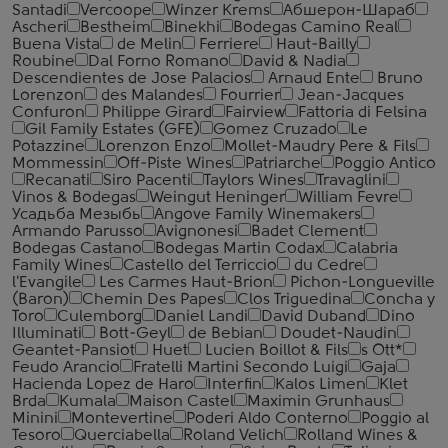
Santadi
Vercoope
Winzer Krems
Абшерон-Шараб
Ascheri
Bestheim
Binekhi
Bodegas Camino Real
Buena Vista
de Melin
Ferriere
Haut-Bailly
Roubine
Dal Forno Romano
David & Nadia
Descendientes de Jose Palacios
Arnaud Ente
Bruno
Lorenzon
des Malandes
Fourrier
Jean-Jacques
Confuron
Philippe Girard
Fairview
Fattoria di Felsina
Gil Family Estates (GFE)
Gomez Cruzado
Le
Potazzine
Lorenzon Enzo
Mollet-Maudry Pere & Fils
Mommessin
Off-Piste Wines
Patriarche
Poggio Antico
Recanati
Siro Pacenti
Taylors Wines
Travaglini
Vinos & Bodegas
Weingut Heninger
William Fevre
Усадьба Мезыбь
Angove Family Winemakers
Armando Parusso
Avignonesi
Badet Clement
Bodegas Castano
Bodegas Martin Codax
Calabria
Family Wines
Castello del Terriccio
du Cedre
l'Evangile
Les Carmes Haut-Brion
Pichon-Longueville
(Baron)
Chemin Des Papes
Clos Triguedina
Concha y
Toro
Culemborg
Daniel Landi
David Duband
Dino
Illuminati
Bott-Geyl
de Bebian
Doudet-Naudin
Geantet-Pansiot
Huet
Lucien Boillot & Fils
s Ott*
Feudo Arancio
Fratelli Martini Secondo Luigi
Gaja
Hacienda Lopez de Haro
Interfin
Kalos Limen
Klet
Brda
Kumala
Maison Castel
Maximin Grunhaus
Minini
Montevertine
Poderi Aldo Conterno
Poggio al
Tesoro
Querciabella
Roland Velich
Rolland Wines &