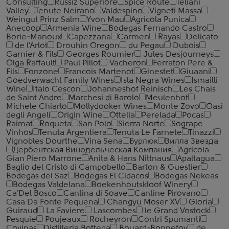
Consulting
Russiz Superiore
Spice Route
Teliani
Valley
Tenute Neirano
Valdespino
Vigneti Massa
Weingut Prinz Salm
Yvon Mau
Agricola Punica
Anecoop
Armenia Wine
Bodegas Fernando Castro
Borie-Manoux
Capezzana
Carmen
Rayas
Delicato
de l'Arlot
Drouhin Oregon
du Pegau
Dubois
Garnier & Fils
Georges Roumier
Jules Desjourneys
Olga Raffault
Paul Pillot
Vacheron
Ferraton Pere &
Fils
Fonzone
Francois Martenot
Ginestet
Giuaani
Goedverwacht Family Wines
Isla Negra Wines
Ismailli
Wine
Italo Cescon
Johanneshof Reinisch
Les Chais
de Saint Andre
Marchesi di Barolo
Meulenhof
Michele Chiarlo
Mollydooker Wines
Monte Zovo
Oasi
degli Angeli
Origin Wine
Ottella
Perelada
Pocas
Raimat
Roqueta
San Polo
Sierra Norte
Sogrape
Vinhos
Tenuta Argentiera
Tenuta Le Farnete
Tinazzi
Vignobles Dourthe
Vina Sena
Бурлюк
Вилла Звезда
Дербентская Винодельческая Компания
Agricola
Gian Piero Marrone
Anita & Hans Nittnaus
Apaltagua
Baglio del Cristo di Campobello
Barton & Guestier
Bodegas del Saz
Bodegas El Cidacos
Bodegas Nekeas
Bodegas Valdelana
Boekenhoutskloof Winery
Ca'Del Bosco
Cantina di Soave
Cantine Pirovano
Casa Da Fonte Pequena
Changyu Moser XV
Gloria
Guiraud
La Faviere
Lascombes
le Grand Vostock
Pesquie
Poujeaux
Rocheyron
Contri Spumanti
Covinas
Distilleria Bottega
Bouard-Bonnefoy
de