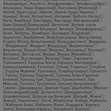
Альваринью
Альтесс
Альфрокейро
Альфрошейро
Альянико
Амур (Амурский)
Ансоника (Инзолия)
Антей
Арагонеш
Арени
Арени Нуар
Аринту
Арнеис
Асал
Ассиртико
Ахтанак
Бабосо Негро
Бага
Барбера
Бастардо
Бастардо Магарачский
Баян Ширей (Баяншира)
Беллоне
Белые сорта
винограда
Белый Кишмиш
Бианка
Блауфранкиш
Боал
Бобаль
Бомбино
Бонарда
Боррасал
Брунелло
Бурбуленк
Вайсбургундер
Вельтлинер
Розато (Ротер Вельтлинер)
Вельшрислинг
Вердехо
Вердиккио
Вердил
Вердуццо
Верментино
Верначча
Видал Блан
Виньяо
Виозиньо
Вионье
Виорика
Витовска
Виура
Виура (Макабео)
Воскеат
Востилиди
Вранац
Гаме
Гарганега
(Греканико)
Гарнача Тинта
Гарнача Тинторерра
Гевюрцтраминер
Гельбер
Глера
Годельо
Голубок
Горули Мцване
Грасиано
Граубургундер
Грекетто
Греко
Гренаш (Гарнача)
Гренаш Блан (Гарнача
Бланка)
Гренаш Гри
Грилло
Гриньолино
Гро
Мансан
Гролло
Гропелло
Грюнер Вельтлинер
Гувейо
Данахарули
Джеват Кара
Дзибиббо (Мускат
Александрийский)
Дольчетто
Донаурислинг
Дорнфельдер
Дорона ди Венеция
Дюриф
Жаен
Жакер
Закинтино
Зета
Изабелла
Кабар
Каберло
Каберне Блан
Каберне Фран
Кадарка
Каиньо
Тинто
Каледжик Карасы
Канайоло
Кангун