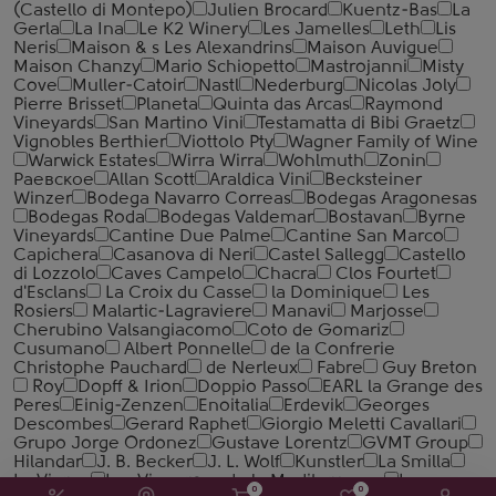
(Castello di Montepo)
Julien Brocard
Kuentz-Bas
La
Gerla
La Ina
Le K2 Winery
Les Jamelles
Leth
Lis
Neris
Maison & s Les Alexandrins
Maison Auvigue
Maison Chanzy
Mario Schiopetto
Mastrojanni
Misty
Cove
Muller-Catoir
Nastl
Nederburg
Nicolas Joly
Pierre Brisset
Planeta
Quinta das Arcas
Raymond
Vineyards
San Martino Vini
Testamatta di Bibi Graetz
Vignobles Berthier
Viottolo Pty
Wagner Family of Wine
Warwick Estates
Wirra Wirra
Wohlmuth
Zonin
Раевское
Allan Scott
Araldica Vini
Becksteiner
Winzer
Bodega Navarro Correas
Bodegas Aragonesas
Bodegas Roda
Bodegas Valdemar
Bostavan
Byrne
Vineyards
Cantine Due Palme
Cantine San Marco
Capichera
Casanova di Neri
Castel Sallegg
Castello
di Lozzolo
Caves Campelo
Chacra
Clos Fourtet
d'Esclans
La Croix du Casse
la Dominique
Les
Rosiers
Malartic-Lagraviere
Manavi
Marjosse
Cherubino Valsangiacomo
Coto de Gomariz
Cusumano
Albert Ponnelle
de la Confrerie
Christophe Pauchard
de Nerleux
Fabre
Guy Breton
Roy
Dopff & Irion
Doppio Passo
EARL la Grange des
Peres
Einig-Zenzen
Enoitalia
Erdevik
Georges
Descombes
Gerard Raphet
Giorgio Meletti Cavallari
Grupo Jorge Ordonez
Gustave Lorentz
GVMT Group
Hilandar
J. B. Becker
J. L. Wolf
Kunstler
La Smilla
La Vierge
Les Vignerons de la Mediterranee
Les
0
0