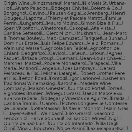
Origin Wine
Kindzmarauli Marani
Nik Weis St. Urbans-
Hof
Alvaro Palacios
Bodegas Chivite
Bolero & Co
Borgogno
Cavino
Rauzan-Segla
d'Arenberg
Henri
Gouges
Laporte
Thierry et Pascale Matrot
Famille
Perrin
Lungarotti
Mauro Molino
Simon Bize & Fils
Speri Viticoltori
Wineforces
Сикоры
Alta Vista
Cantine Settesoli
Clerc Milon
Mukhrani
Jean-Marc
& Thomas Bouley
Meo-Camuzet
Tariquet
s Bunan
Dominus Estate
Luis Felipe Edwards
Vie di Romans
Wein und Wasser
Agricola San Felice
Agricoltori del
Chianti Geografico
Cevico
Lafleur
Latour
Agnes
Paquet
Driada Group
Duemani
Jean-Louis Chave
Marchesi Mazzei
Podere Monastero
Tarapaca
Villa
Maria
Antinori
Angelus
des Lambrays
Gerard
Peirazeau & Fils
Michel Lafarge
Robert Groffier Pere
et Fils
Felton Road
Fontodi
Igor Larionov
Kakhetian
Traditional Winemaking
Laroche
Madeira Wine
Company
Maison Ginestet
Quinta do Portal
Torres
Vignobles Brunier
Winegut Grassl
Завод Марочных
Вин Коктебель
Bodegas y Vinedos de Aguirre
Braida
Cantina Tramin
Canon
Pichon Longueville Comtesse
de Lalande
ColleMassari
D.Xavier Monnot
Alain Gras
Jayer-Gilles
Weinbach
Elio Grasso
Giacomo
Fenocchio
Herve Souhaut
Kilikanoon Wines
Nigl
Quinta de Sao Luiz
Quinta do Infantado
Villa Degli
Olmi
Vina J. Bouchon
Volpe Pasini
Бахчисарай ВКЗ