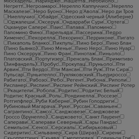
Мюскадель
Нариндже
Нашетта
Неббиоло
Негретт
Негроамаро
Нерелло Каппуччио
Нерелло
Маскалезе
Неро Буоно
Неро д'Авола
Неро ди Троя
Ниеллучио
Обайде
Одесский черный (Алиберне)
Оджалеши
Оксеруа
Ондарраби Сури
Ортега
Оцханури Сапере
Паис
Палава
Паломино
Паломино Фино
Парельяда
Пассерина
Педро
Хименес
Пекорелла
Пекорино
Перриконе
Пигато
Пикаполь Бланко
Пикпуль
Пино Беро
Пино Блан
(Пино Бьянко)
Пино Менье
Пино Неро
Пино Нуар
Пино Оксерруа
Пино Фран
Пинотаж
Пиньоло
Платовский
Португизер
Пренсаль Блан
Примитиво
(Зинфандель)
Пробус
Прокупац
Пруньоло
Пти
Арвин
Пти Вердо
Пти Мансан
Пти Руж
Пти Сира
Пульсар
Пуньителло
Пухляковский
Пьедироссо
Рабигато
Рабозо
Ребо
Регент
Рибона
Риполи
Рисланер
Рислинг
Рислинг Рейнский
Рислинг Ротер
Ркацители
Робола
Родитис
Родитис Белый
Родитис Красный
Роль
Рондинелла
Россезе
Ротгипфлер
Руби Каберне
Рубин Голодриги
Рубиновый Магарача
Руке
Руссан
Саваньен
Сагрантино
Самсо
Санджовезе
Санджовезе
Гроссо (Брунелло)
Санджовето
Санкт Лаурент
Саперави
Саперави Северный
Сары Пандас
Семильон
Сенсо
Серсиаль
Сибирьковый
Сидеритис
Сильванер
Сира (Шираз)
Сирени
Скьоппеттино
Скьява
Смедеревка
Совиньон Гри