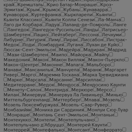
Кото Шампенуа
Коустал Риджн
Краснодарский
край
Кремшталь
Крио Батар-Монраше
Кроз-
Эрмитаж
Крым
Крымск
Кубань
Кунаварра
Кунаворра
Куртефранка
Кыркларели
Кьянти
Кьянти Классико
Кьянти Колли Сенези
Ла-Манча
Лаго ди Корбара
Ладуа
Лаланд-де-Помроль
Ланге
Лангедок
Лангедок-Руссильон
Ланды
Латрисьер-
Шамбертен
Лацио
Лейтаберг
Лессона
Лечхуми
Либурне
Лигурия
Лиму
Лирак
Лиссабон
Листрак-
Медок
Лоди
Ломбардия
Лугана
Лухан де Куйо
Люссак-Сент-Эмильон
Мадейра
Мадиран
Мадрид
Мази-Шамбертен
Маипо
Майорка
Майпу
Македония
Макон
Макон Вилляж
Макон-Пьеркло
Макон-Шентре
Маконне
Малага
Мальборо
Манави
Мансанилья
Манчуела
Маранж
Маргарет
Ривер
Марго
Маремма Тоскана
Марка Тревиджиана
Марке
Марсала
Марсанне
Марсиллак
Медитерране
Медок
Мендоса
Мендосино Каунти
Менету-Салон
Ментрида
Меркюре
Мерсо
Милан
Минервуа
Минервуа Ла Ливиньер
Минью
Миттельбургенланд
Миттерберг
Млава
Мозель
Мозель Люксембуржуаз
Мозель-Саар-Рувер
Монбазийяк
Моника ди Сардиния
Монлуи Сюр Луар
Монраше
Монтань Сент-Эмильон
Монтаньи
Монтекукко
Монтели
Монтепульчано
Монтепульчано д'Абруццо
Монтерей Каунти
Монтеррей
Монтефалько
Монтсант
Монферрато