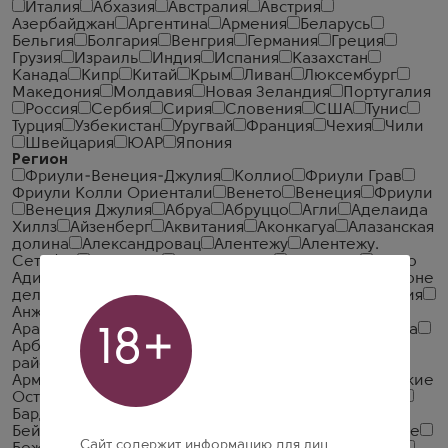
Италия
Абхазия
Австралия
Австрия
Азербайджан
Аргентина
Армения
Беларусь
Бельгия
Болгария
Венгрия
Германия
Греция
Грузия
Израиль
Индия
Испания
Казахстан
Канада
Кипр
Китай
Крым
Ливан
Люксембург
Македония
Молдавия
Новая Зеландия
Португалия
Россия
Сербия
Сирия
Словения
США
Тунис
Турция
Узбекистан
Уругвай
Франция
Чехия
Чили
Швейцария
ЮАР
Япония
Регион
Фриули-Венеция-Джулия
Коллио
Фриули Грав
Фриули Колли Ориентали
Венето
Венеция
Фриули
Венеция Джулия
Абруа
Абруццо
Агли
Аделаида
Хиллз
Айзенберг
Аквитания
Аконкагуа
Алазанская
долина
Александровац
Алентежу
Алентежу.
Сетубал
Аликанте
Алос-Кортон
Альманса
Альто
Адидже
Альянико дель Вультуре
Амароне
Амароне
делла Вальполичелла
Анапская Долина
Андалусия
Анжу-Сомюр
Антр-де-Мер
Апулия
Ар
Арагацотнская область
Арагон
Араратская Долина
18+
Арбуа
Арбуа-Пюпилен
Армавир
Армавирский
район
Арманьяк
Асти
Ахайя
Ахашени
Ба-
Арманьяк
Баден
Базиликата
Байррада
Балеарские
Острова
Бандоль
Барбареско
Барбера д'Альба
Бардолино
Бароло
Барсак
Батар-Монраше
Бейраш
Беневентано
Блай Кот-де-Бордо
Божоле
Сайт содержит информацию для лиц