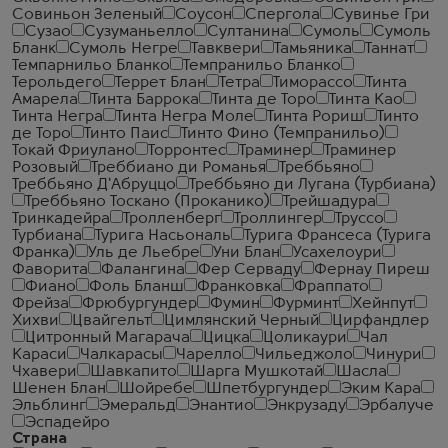
Совиньон Зеленый
Соусон
Спергола
Сувинье Гри
Сузао
Сузуманьелло
Султанина
Сумоль
Сумоль
Бланк
Сумоль Негре
Тавквери
Тамьяника
Таннат
Темпарнильо Бланко
Темпранильо Бланко
Терольдего
Террет Блан
Тетра
Тиморассо
Тинта
Амарела
Тинта Баррока
Тинта де Торо
Тинта Као
Тинта Негра
Тинта Негра Моле
Тинта Рориш
Тинто
де Торо
Тинто Паис
Тинто Фино (Темпранильо)
Токай Фриулано
Торронтес
Траминер
Траминер
Розовый
Треббиано ди Романья
Треббьяно
Треббьяно Д'Абруццо
Треббьяно ди Лугана (Турбиана)
Треббьяно Тоскано (Проканико)
Трейшадура
Тринкадейра
Тролленберг
Троллингер
Труссо
Турбиана
Турига Насьональ
Турига Франсеса (Турига
Франка)
Уль де Льебре
Уни Блан
Усахелоури
Фаворита
Фалангина
Фер Серваду
Фернау Пиреш
Фиано
Фоль Бланш
Франковка
Фраппато
Фрейза
Фрюбургундер
Фумин
Фурминт
Хейнпут
Хихви
Цвайгельт
Цимлянский Черный
Цирфандлер
Цитронный Магарача
Цицка
Цоликаури
Чал
Караси
Чалкарасы
Чарелло
Чильеджоло
Чинури
Чхавери
Шавкапито
Шарга Мушкотай
Шасла
Шенен Блан
Шойребе
Шпетбургундер
Эким Кара
Эльблинг
Эмеральд
Энантио
Энкрузаду
Эрбалуче
Эспадейро
Страна