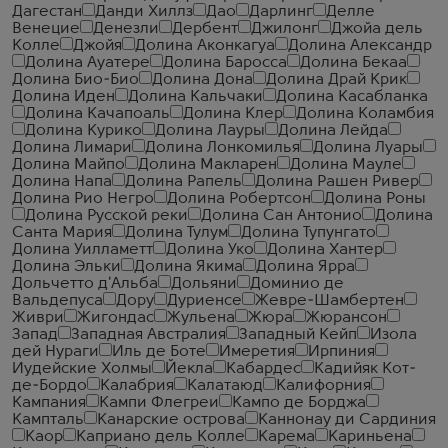
Дагестан
Данди Хиллз
Дао
Дарлинг
Делле
Венецие
Денезли
Дербент
Джилонг
Джойа дель
Колле
Джойя
Долина Аконкагуа
Долина Александр
Долина Ауатере
Долина Баросса
Долина Бекаа
Долина Био-Био
Долина Дона
Долина Драй Крик
Долина Иден
Долина Кальчаки
Долина Касабланка
Долина Качапоаль
Долина Клер
Долина Коламбия
Долина Курико
Долина Лауры
Долина Лейда
Долина Лимари
Долина Лонкомилья
Долина Луары
Долина Майпо
Долина Макларен
Долина Мауле
Долина Напа
Долина Рапель
Долина Рашен Ривер
Долина Рио Негро
Долина Робертсон
Долина Роны
Долина Русской реки
Долина Сан Антонио
Долина
Санта Мария
Долина Тулум
Долина Тупунгато
Долина Уилламетт
Долина Уко
Долина Хантер
Долина Эльки
Долина Якима
Долина Ярра
Дольчетто д'Альба
Дольяни
Доминио де
Вальдепуса
Дору
Дуриенсе
Жевре-Шамбертен
Живри
Жигондас
Жульена
Жюра
Жюрансон
Запад
Западная Австралия
Западный Кейп
Изола
дей Нураги
Иль де Боте
Имеретия
Ирпиния
Иудейские Холмы
Йекла
Кабардес
Кадийяк Кот-
де-Бордо
Калабрия
Калатаюд
Калифорния
Кампания
Кампи Флегреи
Кампо де Борджа
Кампталь
Канарские острова
Каннонау ди Сардиния
Каор
Каприано дель Колле
Карема
Кариньена