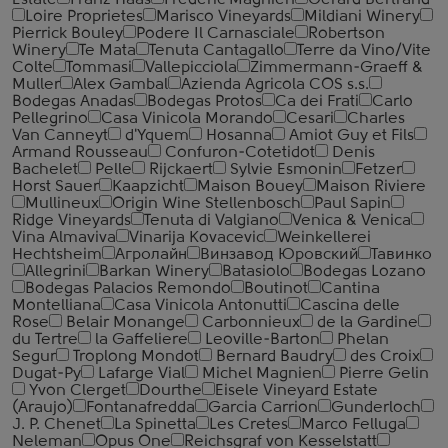
Estate
Franz Haas
Frederic Magnien
Gerard Bertrand
Loire Proprietes
Marisco Vineyards
Mildiani Winery
Pierrick Bouley
Podere Il Carnasciale
Robertson
Winery
Te Mata
Tenuta Cantagallo
Terre da Vino/Vite
Colte
Tommasi
Vallepicciola
Zimmermann-Graeff &
Muller
Alex Gambal
Azienda Agricola COS s.s.
Bodegas Anadas
Bodegas Protos
Ca dei Frati
Carlo
Pellegrino
Casa Vinicola Morando
Cesari
Charles
Van Canneyt
d'Yquem
Hosanna
Amiot Guy et Fils
Armand Rousseau
Confuron-Cotetidot
Denis
Bachelet
Pelle
Rijckaert
Sylvie Esmonin
Fetzer
Horst Sauer
Kaapzicht
Maison Bouey
Maison Riviere
Mullineux
Origin Wine Stellenbosch
Paul Sapin
Ridge Vineyards
Tenuta di Valgiano
Venica & Venica
Vina Almaviva
Vinarija Kovacevic
Weinkellerei
Hechtsheim
Агролайн
Винзавод Юровский
Тавинко
Allegrini
Barkan Winery
Batasiolo
Bodegas Lozano
Bodegas Palacios Remondo
Boutinot
Cantina
Montelliana
Casa Vinicola Antonutti
Cascina delle
Rose
Belair Monange
Carbonnieux
de la Gardine
du Tertre
la Gaffeliere
Leoville-Barton
Phelan
Segur
Troplong Mondot
Bernard Baudry
des Croix
Dugat-Py
Lafarge Vial
Michel Magnien
Pierre Gelin
Yvon Clerget
Dourthe
Eisele Vineyard Estate
(Araujo)
Fontanafredda
Garcia Carrion
Gunderloch
J. P. Chenet
La Spinetta
Les Cretes
Marco Felluga
Neleman
Opus One
Reichsgraf von Kesselstatt