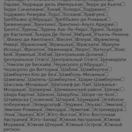
Ларзак
Террацце дель Имперьезе
Терре ди Кьети
Терре Сичилиане
Токай
Толедо
Торджано
Торджано Ризерва
Торо
Тоскана
Трайгуен
Треббьяно д'Абруццо
Треббьяно ди Романья
Тревенецие
Трентино
Трентино-Альто Адидже
Тренто
Турень
Турень Азе-Ле-Ридо
Турин
Тьерра
де Кастилия
Тьерра Де Леон
Умбрия
Утьель-Рекена
Фиано ди Авеллино
Фисен
Флери
Франкленд
Ривер
Франкония
Франшхук
Фраскати
Фриули
Исонцо
Фронтон
Хванчкара
Херес
Хиткоут
Хокс
Бей
Хумилья
Хэбэй
Центральная Долина
Центральное Отаго
Центральный Отаго
Цинандали
Чаколи де Бискайа
Черасуоло д'Абруццо
Черасуоло ди Витториа
Шабли
Шамбертен
Шамбертен Кло де Без
Шамболь-Мюзиньи
Шампань
Шапель-Шамбертен
Шарм-Шамбертен
Шассань-Монраше
Шатонеф дю Пап
Шевалье-
Монраше
Шеверни
Шемахинский район
Шенас
Шида Картли
Шинон
Ширубль
Шоре-ле-Бон
Штайерска Словения
Штирия
Шумадия
Эгейское
побережье
Эландсклуф
Элджин
Эльзас
Эмилия
Эмилия-Романья
Эмпорда
Эрмитаж
Эстремадура
Этна
Эшезо
Юг
Юго-Восток
Юго-Восточная
Австралия
Юго-Запад
Южная Австралия
Южная
Моравия
Южная Штирия
Южный Остров
Южный
регион