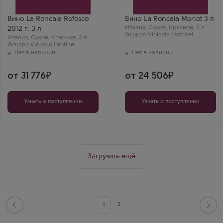
Бренд
Бренд
La Roncaia
La Roncaia
Сорт винограда
Сорт винограда
Вино La Roncaia Refosco
Вино La Roncaia Merlot 3 л
Рефоско
Мерло
Италия
,
Сухое
,
Красное
,
3 л
2012 г. 3 л
Страна
Страна
Gruppo Vinicolo Fantinel
Италия
Италия
,
Сухое
,
Красное
,
3 л
Италия
Gruppo Vinicolo Fantinel
Регион
Регион
Фриули-Венеция-Джулия
Фриули Колли
Ориентали, Фриули-
Венеция-Джулия
от 31 776
от 24 506
Узнать о поступлении
Узнать о поступлении
Загрузить ещё
2
1