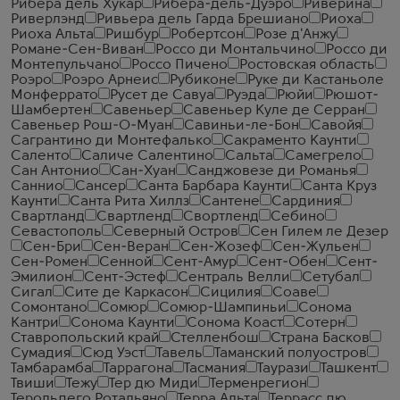
Рибера дель Хукар
Рибера-дель-Дуэро
Риверина
Риверлэнд
Ривьера дель Гарда Брешиано
Риоха
Риоха Альта
Ришбур
Робертсон
Розе д'Анжу
Романе-Сен-Виван
Россо ди Монтальчино
Россо ди
Монтепульчано
Россо Пичено
Ростовская область
Роэро
Роэро Арнеис
Рубиконе
Руке ди Кастаньоле
Монферрато
Русет де Савуа
Руэда
Рюйи
Рюшот-
Шамбертен
Савеньер
Савеньер Куле де Серран
Савеньер Рош-О-Муан
Савиньи-ле-Бон
Савойя
Сагрантино ди Монтефалько
Сакраменто Каунти
Саленто
Саличе Салентино
Сальта
Самегрело
Сан Антонио
Сан-Хуан
Санджовезе ди Романья
Саннио
Сансер
Санта Барбара Каунти
Санта Круз
Каунти
Санта Рита Хиллз
Сантене
Сардиния
Свартланд
Свартленд
Свортленд
Себино
Севастополь
Северный Остров
Сен Гилем ле Дезер
Сен-Бри
Сен-Веран
Сен-Жозеф
Сен-Жульен
Сен-Ромен
Сенной
Сент-Амур
Сент-Обен
Сент-
Эмилион
Сент-Эстеф
Сентраль Велли
Сетубал
Сигал
Сите де Каркасон
Сицилия
Соаве
Сомонтано
Сомюр
Сомюр-Шампиньи
Сонома
Кантри
Сонома Каунти
Сонома Коаст
Сотерн
Ставропольский край
Стелленбош
Страна Басков
Сумадия
Сюд Уэст
Тавель
Таманский полуостров
Тамбарамба
Таррагона
Тасмания
Таурази
Ташкент
Твиши
Тежу
Тер дю Миди
Терменрегион
Терольдего Ротальяно
Терра Альта
Террасс дю