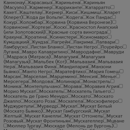
Каннонау
Карасакыз
Кариньена
Кариньян
(Масуэло)
Карменер
Карриканте
Катарратто
Кахет
Каштелау
Кернер
Киси
Кишмиш
Кларет
(Клерет)
Кода ди Вольпе
Кодега
Кок Пандас
Кокур
Коломбар
Корвина (Корвина Веронезе)
Корвиноне
Кортезе
Косю
Красностоп Анапский
(или Золотовский)
Красные сорта винограда
Крахуна
Кроатина
Ксинистери
Ксиномавро
Кумшацкий
Кундза
Лагрейн
Лакрима
Лалвари
Ламбруско
Листан Бланко
Листан Негро
Лоурейро
Лугана
Мавро Калавритино
Мавродафне
Мавруди
Мадраса (Матраса)
Малагузия
Малагузия
(Малагузья)
Мальбек (Кот)
Мальвазия
Мальвазия
Нера
Мальвазия Фина
Мандилария
Манзони
Бьянко
Манто Негро
Маратефтико
Мария Гомеш
Марсан
Марселан
Марцемино
Менсия
Менье
Мерсегера
Молдова
Молинара
Монастрель
Моника
Монтепульчано
Морава
Моравия Агрия
Морио Мускат
Москатель
Москатель Гальего
Москатель де Грано Менудо
Москато
Москато
Джалло
Москато Роза
Мосхатела
Мосхофилеро
Муджуретули
Мурведр
Мускат
Мускат Белый
(Москато Бьянко)
Мускат Гамбургский
Мускат
Желтый
Мускат Канелли
Мускат Оттонель
Мускат
Розовый
Мускат Фронтиньян
Мускателлер
Мцване
Мюллер Тургау
Мюскаде (Мелонь де Бургонь)