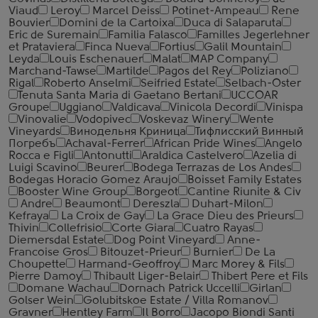
Viaud
Leroy
Marcel Deiss
Potinet-Ampeau
Rene
Bouvier
Domini de la Cartoixa
Duca di Salaparuta
Eric de Suremain
Familia Falasco
Familles Jegerlehner
et Prataviera
Finca Nueva
Fortius
Galil Mountain
Leyda
Louis Eschenauer
Malat
MAP Company
Marchand-Tawse
Martilde
Pagos del Rey
Poliziano
Rigal
Roberto Anselmi
Seifried Estate
Selbach-Oster
Tenuta Santa Maria di Gaetano Bertani
UCCOAR
Groupe
Uggiano
Valdicava
Vinicola Decordi
Vinispa
Vinovalie
Vodopivec
Voskevaz Winery
Wente
Vineyards
Винодельня Криница
Тифлисский Винный
Погребъ
Achaval-Ferrer
African Pride Wines
Angelo
Rocca е Figli
Antonutti
Araldica Castelvero
Azelia di
Luigi Scavino
Beurer
Bodega Terrazas de Los Andes
Bodegas Horacio Gomez Araujo
Boisset Family Estates
Booster Wine Group
Borgeot
Cantine Riunite & Civ
Andre
Beaumont
Dereszla
Duhart-Milon
Kefraya
La Croix de Gay
La Grace Dieu des Prieurs
Thivin
Collefrisio
Corte Giara
Cuatro Rayas
Diemersdal Estate
Dog Point Vineyard
Anne-
Francoise Gros
Bitouzet-Prieur
Burnier
De La
Choupette
Harmand-Geoffroy
Marc Morey & Fils
Pierre Damoy
Thibault Liger-Belair
Thibert Pere et Fils
Domane Wachau
Dornach Patrick Uccelli
Girlan
Golser Wein
Golubitskoe Estate / Villa Romanov
Gravner
Hentley Farm
Il Borro
Jacopo Biondi Santi