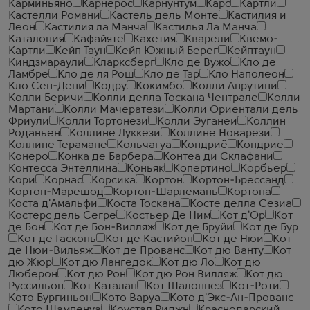
Карминьяно
Карнерос
Карнунтум
Карс
Картли
Кастелли Романи
Кастель дель Монте
Кастилия и
Леон
Кастилия ла Манча
Кастилья Ла Манча
Каталония
Кафайяте
Кахетия
Кварели
Квемо-
Картли
Кейп Таун
Кейп Южный Берег
Кейптаун
Киндзмараули
Кларксберг
Кло де Вужо
Кло де
Ламбре
Кло де ля Рош
Кло де Тар
Кло Наполеон
Кло Сен-Дени
Кодру
Кокимбо
Колли Апрутини
Колли Беричи
Колли делла Тоскана Чентрале
Колли
Мартани
Колли Мачератези
Колли Ориентали дель
Фриули
Колли Тортонези
Колли Эуганеи
Коллин
Роданьен
Коллине Луккези
Коллине Новарези
Коллине Терамане
Кольчагуа
Кондриё
Кондрие
Конеро
Конка де Барбера
Контеа ди Склафани
Контесса Энтеллина
Коньяк
Копертино
Корбьер
Кори
Корнас
Корсика
Кортон
Кортон-Брессанд
Кортон-Марешод
Кортон-Шарлемань
Кортона
Коста д'Амальфи
Коста Тоскана
Косте делла Сезиа
Костерс дель Сегре
Костьер Де Ним
Кот д'Ор
Кот
де Бон
Кот де Бон-Вилляж
Кот де Бруйи
Кот де Бур
Кот де Гасконь
Кот де Кастийон
Кот де Нюи
Кот
де Нюи-Вильяж
Кот де Прованс
Кот дю Ванту
Кот
дю Жюр
Кот дю Лангедок
Кот дю Ло
Кот дю
Люберон
Кот дю Рон
Кот дю Рон Вилляж
Кот дю
Руссильон
Кот Каталан
Кот Шалоннез
Кот-Роти
Кото Бургиньон
Кото Варуа
Кото д'Экс-Ан-Прованс