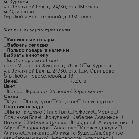
м. Курская
ул. Земляной Вал, д. 24/30, стр. 1
Москва
м. Одинцово
б-р Любы Новосёловой, д. 13
Москва
Фильтр по характеристикам
Акционные товары
Забрать сегодня
Только товары в наличии
Выбрать винотеку
м. Октябрьское Поле
пр-кт Маршала Жукова. д. 78. к. 3
м. Курская
ул. Земляной Вал. д. 24/30. стр. 1
м. Одинцово
б-р Любы Новосёловой. д. 13
Цена
Цвет
Белое
Красное
Розовое
Оранжевое
Сахар
Сухое
Полусухое
Сладкое
Полусладкое
Сорт винограда
Пино Гриджио (Пино Гри)
Рефоско
Мерло
Совиньон Блан
Фриулано
Каберне Совиньон
Пиколит
Риболла Джалла
Шардоне
Агиоргитико
Айрен
Аладастури
Алеатико
Александроули
Алиготе
Аликанте
Аликанте Буше
Альбариньо
(Альбарин Бланко)
Альбаросса
Альбильо