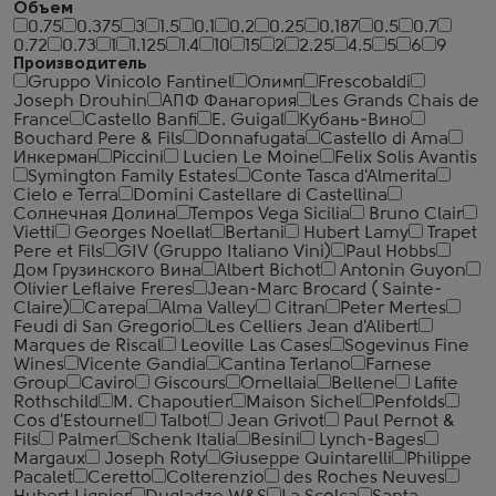
Объем
0.75
0.375
3
1.5
0.1
0.2
0.25
0.187
0.5
0.7
0.72
0.73
1
1.125
1.4
10
15
2
2.25
4.5
5
6
9
Производитель
Gruppo Vinicolo Fantinel
Олимп
Frescobaldi
Joseph Drouhin
АПФ Фанагория
Les Grands Chais de
France
Castello Banfi
E. Guigal
Кубань-Вино
Bouchard Pere & Fils
Donnafugata
Castello di Ama
Инкерман
Piccini
Lucien Le Moine
Felix Solis Avantis
Symington Family Estates
Conte Tasca d'Almerita
Cielo e Terra
Domini Castellare di Castellina
Солнечная Долина
Tempos Vega Sicilia
Bruno Clair
Vietti
Georges Noellat
Bertani
Hubert Lamy
Trapet
Pere et Fils
GIV (Gruppo Italiano Vini)
Paul Hobbs
Дом Грузинского Вина
Albert Bichot
Antonin Guyon
Olivier Leflaive Freres
Jean-Marc Brocard ( Sainte-
Claire)
Сатера
Alma Valley
Citran
Peter Mertes
Feudi di San Gregorio
Les Celliers Jean d'Alibert
Marques de Riscal
Leoville Las Cases
Sogevinus Fine
Wines
Vicente Gandia
Cantina Terlano
Farnese
Group
Caviro
Giscours
Ornellaia
Bellene
Lafite
Rothschild
M. Chapoutier
Maison Sichel
Penfolds
Cos d'Estournel
Talbot
Jean Grivot
Paul Pernot &
Fils
Palmer
Schenk Italia
Besini
Lynch-Bages
Margaux
Joseph Roty
Giuseppe Quintarelli
Philippe
Pacalet
Ceretto
Colterenzio
des Roches Neuves