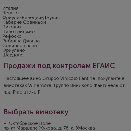
Италия
Венето
Фриули-Венеция-Джулия
Каберне Совиньон
Пиколит
Пино Гриджио
Рефоско
Риболла Джалла
Совиньон Блан
Фриулано
Шардоне
Продажи под контролем ЕГАИС
Настоящее вино Gruppo Vinicolo Fantinel покупайте в
винотеках Winemore, Группо Виниколо Фантинель от
450 ₽ до 31 776 ₽
Выбрать винотеку
м. Октябрьское Поле
пр-кт Маршала Жукова, д. 78, к. 3
Москва