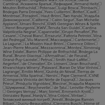
Hubert Lignier
Dugladze W&S
La Scolca
Santa
Carolina
Асканели Братья
Лефкадия
Armand Heitz
Mouton Rothschild
Potensac
Luigi Bosca
Trimbach
Bodegas Parra Dorada
Yves Cuilleron
Botter
Cavit
Montrose
Foradori
Haut-Brion
Two Hands
Усадьба
Дивноморское
Caliterra
Calon Segur
San Michelle
Appiano
Umani Ronchi
GWS Georgian Wines & Spirits
Henri Bourgeois
KWV
Tenuta San Guido
Cantina
Valpolicella Negrar
Capannelle
Grupo Penaflor
Pio
Cesare
Cheval Blanc
Errazuriz
Fattoria Petrolo
Vina
del Pedregal
Viu Manent
Массандра
Cantemerle
La Lagune
La Mission Haut-Brion
Clarence Dillon
Jean-Pierre Moueix
Mezzacorona
Montes
Simonsig
Wine Estate
Baron Philippe de Rothschild
Bodega La
Rural
Bruno Giacosa
d'Armailhac
de Fieuzal
Grand-Puy-Lacoste
Petrus
Smith Haut-Lafitte
Aegerter
de Chevalier
Dr. Loosen
Jean Bouchard
Khvanchkara Winery
Palavani
Barao De Vilar Vinhos
Lagrange
Emilio Moro
Quinta do Noval
Tierras de
Armenia
Villa Sparina
Nenin
Pape Clement
CVNE
(Compania Vinicola del Norte de Espana)
Jacques
Prieur
Producta Vignobles
Riecine
Усадьба Маркотх
Шумринка
Beychevelle
de Talu
Leoville-Poyferre
Georges Vernay
Marc Sorrel
Emmerich Knoll
Gonzalez Byass
Hardy's
Vina Cobos
Vintae
Телавский винный погреб
Aresti
Bodegas Ramon
Bilbao
Ducru-Beaucaillou
Clemens Busch
Home of