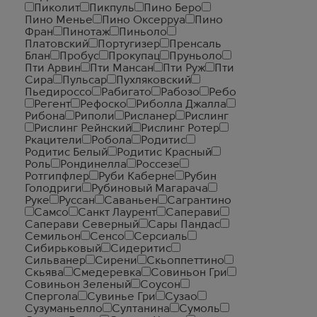
Пиколит
Пикпуль
Пино Беро
Пино Менье
Пино Оксерруа
Пино
Фран
Пинотаж
Пиньоло
Платовский
Португизер
Пренсаль
Блан
Пробус
Прокупац
Пруньоло
Пти Арвин
Пти Мансан
Пти Руж
Пти
Сира
Пульсар
Пухляковский
Пьедироссо
Рабигато
Рабозо
Ребо
Регент
Рефоско
Риболла Джалла
Рибона
Риполи
Рисланер
Рислинг
Рислинг Рейнский
Рислинг Ротер
Ркацители
Робола
Родитис
Родитис Белый
Родитис Красный
Роль
Рондинелла
Россезе
Ротгипфлер
Руби Каберне
Рубин
Голодриги
Рубиновый Магарача
Руке
Руссан
Саваньен
Сагрантино
Самсо
Санкт Лаурент
Саперави
Саперави Северный
Сары Пандас
Семильон
Сенсо
Серсиаль
Сибирьковый
Сидеритис
Сильванер
Сирени
Скьоппеттино
Скьява
Смедеревка
Совиньон Гри
Совиньон Зеленый
Соусон
Спергола
Сувинье Гри
Сузао
Сузуманьелло
Султанина
Сумоль