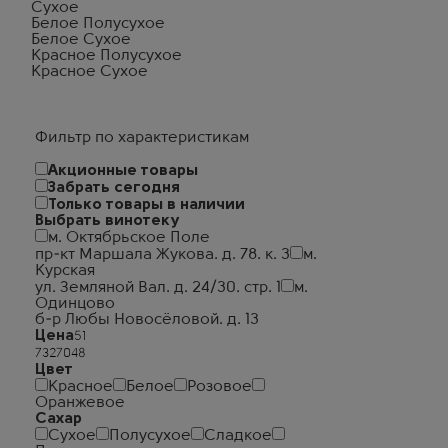
Сухое
Белое Полусухое
Белое Сухое
Красное Полусухое
Красное Сухое
Фильтр по характеристикам
Акционные товары
Забрать сегодня
Только товары в наличии
Выбрать винотеку
м. Октябрьское Поле
пр-кт Маршала Жукова. д. 78. к. 3
м.
Курская
ул. Земляной Вал. д. 24/30. стр. 1
м.
Одинцово
б-р Любы Новосёловой. д. 13
Цена
Цвет
Красное
Белое
Розовое
Оранжевое
Сахар
Сухое
Полусухое
Сладкое