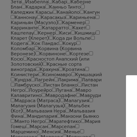
Зета
Изабелла
Кабар
Каберне
Блан
Кадарка
Каиньо Тинто
Каледжик Карасы
Канайоло
Кангун
Каннонау
Карасакыз
Кариньена
Кариньян (Масуэло)
Карменер
Карриканте
Катарратто
Кахет
Каштелау
Кернер
Киси
Кишмиш
Кларет (Клерет)
Кода ди Вольпе
Кодега
Кок Пандас
Кокур
Коломбар
Корвина (Корвина
Веронезе)
Корвиноне
Кортезе
Косю
Красностоп Анапский (или
Золотовский)
Красные сорта
винограда
Крахуна
Кроатина
Ксинистери
Ксиномавро
Кумшацкий
Кундза
Лагрейн
Лакрима
Лалвари
Ламбруско
Листан Бланко
Листан
Негро
Лоурейро
Лугана
Мавро
Калавритино
Мавродафне
Мавруди
Мадраса (Матраса)
Малагузия
Малагузия (Малагузья)
Мальбек
(Кот)
Мальвазия Нера
Мальвазия
Фина
Мандилария
Манзони Бьянко
Манто Негро
Маратефтико
Мария
Гомеш
Марсан
Марселан
Марцемино
Менсия
Менье