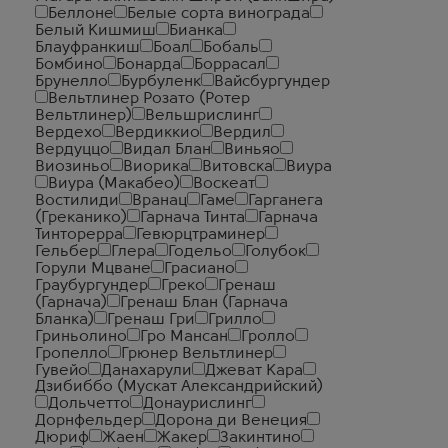
Беллоне
Белые сорта винограда
Белый Кишмиш
Бианка
Блауфранкиш
Боал
Бобаль
Бомбино
Бонарда
Боррасал
Брунелло
Бурбуленк
Вайсбургундер
Вельтлинер Розато (Ротер
Вельтлинер)
Вельшрислинг
Вердехо
Вердиккио
Вердил
Вердуццо
Видал Блан
Виньяо
Виозиньо
Виорика
Витовска
Виура
Виура (Макабео)
Воскеат
Востилиди
Вранац
Гаме
Гарганега
(Греканико)
Гарнача Тинта
Гарнача
Тинторерра
Гевюрцтраминер
Гельбер
Глера
Годельо
Голубок
Горули Мцване
Грасиано
Граубургундер
Греко
Гренаш
(Гарнача)
Гренаш Блан (Гарнача
Бланка)
Гренаш Гри
Грилло
Гриньолино
Гро Мансан
Гролло
Гропелло
Грюнер Вельтлинер
Гувейо
Данахарули
Джеват Кара
Дзибиббо (Мускат Александрийский)
Дольчетто
Донаурислинг
Дорнфельдер
Дорона ди Венеция
Дюриф
Жаен
Жакер
Закинтино