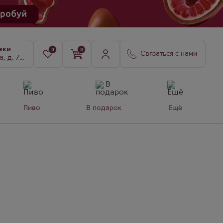
еки
0
0
Связаться с нами
8, к. 3
Пиво
В подарок
Ещё