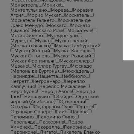
Мерсегера
Молдова
Молинара
Монастрель
Моника
Монтепульчано
Морава
Моравия
Агрия
Морио Мускат
Москатель
Москатель Гальего
Москатель де
Грано Менудо
Москато
Москато
Джалло
Москато Роза
Мосхатела
Мосхофилеро
Муджуретули
Мурведр
Мускат
Мускат Белый
(Москато Бьянко)
Мускат Гамбургский
Мускат Желтый
Мускат Канелли
Мускат Оттонель
Мускат Розовый
Мускат Фронтиньян
Мускателлер
Мцване
Мюллер Тургау
Мюскаде
(Мелонь де Бургонь)
Мюскадель
Нариндже
Нашетта
Неббиоло
Негретт
Негроамаро
Нерелло
Каппуччио
Нерелло Маскалезе
Неро Буоно
Неро д'Авола
Неро ди
Троя
Ниеллучио
Обайде
Одесский
черный (Алиберне)
Оджалеши
Оксеруа
Ондарраби Сури
Ортега
Оцханури Сапере
Паис
Палава
Паломино
Паломино Фино
Парельяда
Пассерина
Педро
Хименес
Пекорелла
Пекорино
Перриконе
Пигато
Пикаполь Бланко