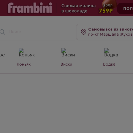
Самовывоз
из винот
пр-кт Маршала Жукова, д. 7
Коньяк
Виски
Водка