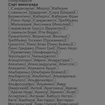
Полусладкое
Сорт винограда
Санджовезе
Мерло
Каберне
Совиньон
Шардоне
Сира (Шираз)
Верментино
Каберло
Каберне Фран
Пино Нуар
Санджовето
Треббьяно
Мальвазия
Ансоника (Инзолия)
Санджовезе Гроссо (Брунелло)
Совиньон Блан
Пти Вердо
Пуньителло
Верначча
Вионье
Треббьяно Тоскано (Проканико)
Грекетто
Пино Блан (Пино Бьянко)
Пино Гриджио (Пино Гри)
Пино Неро
Примитиво (Зинфандель)
Терольдего
Чильеджоло
Агиоргитико
Айрен
Аладастури
Алеатико
Александроули
Алиготе
Аликанте
Аликанте Буше
Альбариньо (Альбарин Бланко)
Альбаросса
Альбильо
Альваринью
Альтесс
Альфрокейро
Альфрошейро
Альянико
Амур
(Амурский)
Антей
Арагонеш
Арени
Арени Нуар
Аринту
Арнеис
Асал
Ассиртико
Ахтанак
Бабосо Негро
Бага
Барбера
Бастардо
Бастардо
Магарачский
Баян Ширей (Баяншира)