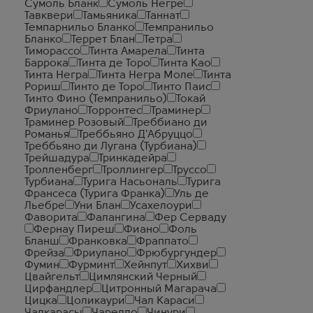
Сумоль Бланк
Сумоль Негре
Тавквери
Тамьяника
Таннат
Темпарнильо Бланко
Темпранильо
Бланко
Террет Блан
Тетра
Тиморассо
Тинта Амарела
Тинта
Баррока
Тинта де Торо
Тинта Као
Тинта Негра
Тинта Негра Моле
Тинта
Рориш
Тинто де Торо
Тинто Паис
Тинто Фино (Темпранильо)
Токай
Фриулано
Торронтес
Траминер
Траминер Розовый
Треббиано ди
Романья
Треббьяно Д'Абруццо
Треббьяно ди Лугана (Турбиана)
Трейшадура
Тринкадейра
Тролленберг
Троллингер
Труссо
Турбиана
Турига Насьональ
Турига
Франсеса (Турига Франка)
Уль де
Льебре
Уни Блан
Усахелоури
Фаворита
Фалангина
Фер Серваду
Фернау Пиреш
Фиано
Фоль
Бланш
Франковка
Фраппато
Фрейза
Фриулано
Фрюбургундер
Фумин
Фурминт
Хейнпут
Хихви
Цвайгельт
Цимлянский Черный
Цирфандлер
Цитронный Магарача
Цицка
Цоликаури
Чал Караси