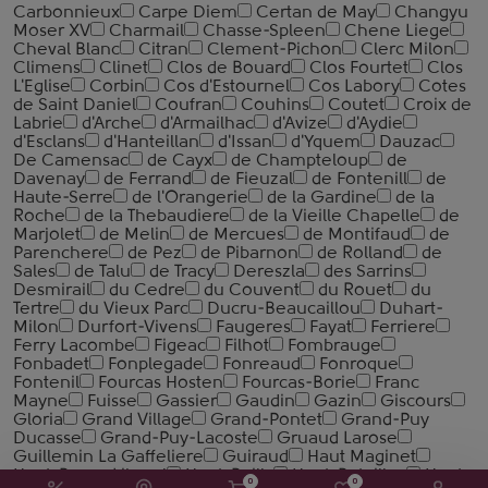
Carbonnieux
Carpe Diem
Certan de May
Changyu
Moser XV
Charmail
Chasse-Spleen
Chene Liege
Cheval Blanc
Citran
Clement-Pichon
Clerc Milon
Climens
Clinet
Clos de Bouard
Clos Fourtet
Clos
L'Eglise
Corbin
Cos d'Estournel
Cos Labory
Cotes
de Saint Daniel
Coufran
Couhins
Coutet
Croix de
Labrie
d'Arche
d'Armailhac
d'Avize
d'Aydie
d'Esclans
d'Hanteillan
d'Issan
d'Yquem
Dauzac
De Camensac
de Cayx
de Champteloup
de
Davenay
de Ferrand
de Fieuzal
de Fontenill
de
Haute-Serre
de l'Orangerie
de la Gardine
de la
Roche
de la Thebaudiere
de la Vieille Chapelle
de
Marjolet
de Melin
de Mercues
de Montifaud
de
Parenchere
de Pez
de Pibarnon
de Rolland
de
Sales
de Talu
de Tracy
Dereszla
des Sarrins
Desmirail
du Cedre
du Couvent
du Rouet
du
Tertre
du Vieux Parc
Ducru-Beaucaillou
Duhart-
Milon
Durfort-Vivens
Faugeres
Fayat
Ferriere
Ferry Lacombe
Figeac
Filhot
Fombrauge
Fonbadet
Fonplegade
Fonreaud
Fonroque
Fontenil
Fourcas Hosten
Fourcas-Borie
Franc
Mayne
Fuisse
Gassier
Gaudin
Gazin
Giscours
Gloria
Grand Village
Grand-Pontet
Grand-Puy
Ducasse
Grand-Puy-Lacoste
Gruaud Larose
Guillemin La Gaffeliere
Guiraud
Haut Maginet
Haut-Bages Liberal
Haut-Bailly
Haut-Batailley
Haut-
0
0