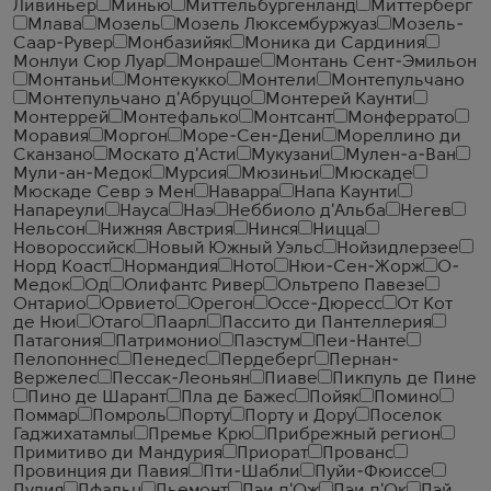
Ливиньер
Минью
Миттельбургенланд
Миттерберг
Млава
Мозель
Мозель Люксембуржуаз
Мозель-
Саар-Рувер
Монбазийяк
Моника ди Сардиния
Монлуи Сюр Луар
Монраше
Монтань Сент-Эмильон
Монтаньи
Монтекукко
Монтели
Монтепульчано
Монтепульчано д'Абруццо
Монтерей Каунти
Монтеррей
Монтефалько
Монтсант
Монферрато
Моравия
Моргон
Море-Сен-Дени
Мореллино ди
Сканзано
Москато д'Асти
Мукузани
Мулен-а-Ван
Мули-ан-Медок
Мурсия
Мюзиньи
Мюскаде
Мюскаде Севр э Мен
Наварра
Напа Каунти
Напареули
Науса
Наэ
Неббиоло д'Альба
Негев
Нельсон
Нижняя Австрия
Нинся
Ницца
Новороссийск
Новый Южный Уэльс
Нойзидлерзее
Норд Коаст
Нормандия
Ното
Нюи-Сен-Жорж
О-
Медок
Од
Олифантс Ривер
Ольтрепо Павезе
Онтарио
Орвието
Орегон
Оссе-Дюресс
От Кот
де Нюи
Отаго
Паарл
Пассито ди Пантеллерия
Патагония
Патримонио
Паэстум
Пеи-Нанте
Пелопоннес
Пенедес
Пердеберг
Пернан-
Вержелес
Пессак-Леоньян
Пиаве
Пикпуль де Пине
Пино де Шарант
Пла де Бажес
Пойяк
Помино
Поммар
Помроль
Порту
Порту и Дору
Поселок
Гаджихатамлы
Премье Крю
Прибрежный регион
Примитиво ди Мандурия
Приорат
Прованс
Провинция ди Павия
Пти-Шабли
Пуйи-Фюиссе