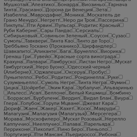
Мушкотай
Алеатико
Бонарда
Виозиньо
Гарнача
Тинта
Грасиано
Дорона ди Венеция
Зета
Изабелла
Мавродафне
Моника
Москатель де
Грано Менудо
Негретт
Неро ди Троя
Пассерина
Пикпуль
Пти Арвин
Пульсар
Родитис Красный
Руби Каберне
Сары Пандас
Серсиаль
Сибирьковый
Совиньон Зеленый
Соусон
Сузао
Сумоль
Тавквери
Тинта Као
Тинто де Торо
Треббьяно Тоскано (Проканико)
Цирфандлер
Шавкапито
Аликанте
Бага
Брунелло
Виорика
Гренаш Гри
Гувейо
Красные сорта винограда
Крахуна
Лалвари
Ламбруско
Листан Негро
Мускат
Гамбургский
Неро Буоно
Одесский черный
(Алиберне)
Оджалеши
Оксеруа
Пробус
Пуньителло
Ребо
Родитис
Рондинелла
Руке
Сузуманьелло
Сумоль Негре
Тинта Негра
Фумин
Цицка
Шойребе
Эким Кара
Эрбалуче
Альваринью
Альтесс
Асал
Беллоне
Белый Кишмиш
Бомбино
Боррасал
Бурбуленк
Вердил
Видал Блан
Виура
Глера
Голубок
Горули Мцване
Джеват Кара
Дюриф
Жаен
Жакер
Кахет
Косю
Мавруди
Малагузия
Малагузия (Малагузья)
Мерсегера
Морава
Мосхофилеро
Мускат Розовый
Нерелло
Каппуччио
Ниеллучио
Палава
Парельяда
Перриконе
Пиколит
Пино Беро
Пиньоло
Португизер
Пти Мансан
Пьедироссо
Рибона