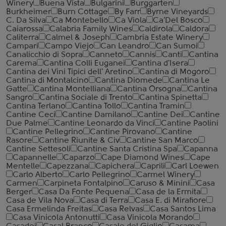
Winery
Buena Vista
Bulgarini
Burggarten
Burkheimer
Burn Cottage
By Farr
Byrne Vineyards
C. Da Silva
Ca Montebello
Ca Viola
Ca'Del Bosco
Caiarossa
Calabria Family Wines
Caldirola
Caldora
Caliterra
Calmel & Joseph
Cambria Estate Winery
Campari
Campo Viejo
Can Leandro
Can Sumoi
Canalicchio di Sopra
Canneto
Cannis
Canti
Cantina
Carema
Cantina Colli Euganei
Cantina d'Isera
Cantina dei Vini Tipici dell' Aretino
Cantina di Mogoro
Cantina di Montalcino
Cantina Diomede
Cantina Le
Gatte
Cantina Montelliana
Cantina Orsogna
Cantina
Sangro
Cantina Sociale di Trento
Cantina Spinetta
Cantina Terlano
Cantina Tollo
Cantina Tramin
Cantine Ceci
Cantine Damilano
Cantine Dei
Cantine
Due Palme
Cantine Leonardo da Vinci
Cantine Paolini
Cantine Pellegrino
Cantine Pirovano
Cantine
Rasore
Cantine Riunite & Civ
Cantine San Marco
Cantine Settesoli
Cantinе Santa Cristina Spa
Capanna
Capannelle
Caparzo
Cape Diamond Wines
Cape
Mentelle
Capezzana
Capichera
Caprili
Carl Loewen
Carlo Alberto
Carlo Pellegrino
Carmel Winery
Carmen
Carpineta Fontalpino
Caruso & Minini
Casa
Berger
Casa Da Fonte Pequena
Casa de la Ermita
Casa de Vila Nova
Casa di Terra
Casa E. di Mirafiore
Casa Ermelinda Freitas
Casa Relvas
Casa Santos Lima
Casa Vinicola Antonutti
Casa Vinicola Morando