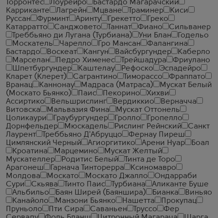
Торронтес
Лоурейро
Бастардо Магарачский
Карриканте
Лагрейн
Мцване
Траминер
Киси
Руссан
Фурминт
Аринту
Грекетто
Греко
Катарратто
Санджовето
Таннат
Фиано
Сильванер
Треббьяно ди Лугана (Турбиана)
Уни Блан
Годельо
Москатель
Чарелло
Гро Мансан
Фалангина
Бастардо
Воскеат
Кангун
Вайсбургундер
Каберло
Марселан
Педро Хименес
Трейшадура
Фриулано
Шпетбургундер
Каштелау
Рефоско
Эспадейро
Кларет (Клерет)
Сагрантино
Тиморассо
Фраппато
Вранац
Каннонау
Мадраса (Матраса)
Мускат Белый
(Москато Бьянко)
Паис
Пекорино
Хихви
Ассиртико
Вельшрислинг
Вердиккио
Верначча
Витовска
Мальвазия Фина
Мускат Оттонель
Цоликаури
Граубургундер
Гролло
Гропелло
Дорнфельдер
Мюскадель
Рислинг Рейнский
Санкт
Лаурент
Треббьяно Д'Абруццо
Фернау Пиреш
Цимлянский Черный
Агиоргитико
Арени Нуар
Боал
Кроатина
Марцемино
Мускат Желтый
Мускателлер
Родитис Белый
Тинта де Торо
Арагонеш
Гарнача Тинторерра
Ксиномавро
Молдова
Москато
Москато Джалло
Ондарраби
Сури
Скьява
Тинто Паис
Турбиана
Аликанте Буше
Альбильо
Баян Ширей (Баяншира)
Бианка
Виньяо
Канайоло
Манзони Бьянко
Нашетта
Прокупац
Пруньоло
Пти Сира
Саваньен
Труссо
Фер
Серваду
Фоль Бланш
Цитронный Магарача
Шарга