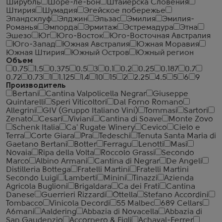
Ширубль
Шоре-ле-Бон
Штайерска Словения
Штирия
Шумадия
Эгейское побережье
Эландсклуф
Элджин
Эльзас
Эмилия
Эмилия-
Романья
Эмпорда
Эрмитаж
Эстремадура
Этна
Эшезо
Юг
Юго-Восток
Юго-Восточная Австралия
Юго-Запад
Южная Австралия
Южная Моравия
Южная Штирия
Южный Остров
Южный регион
Объем
0.75
1.5
0.375
0.5
3
0.1
0.2
0.25
0.187
0.7
0.72
0.73
1
1.125
1.4
10
15
2
2.25
4.5
5
6
9
Производитель
Bertani
Cantina Valpolicella Negrar
Giuseppe
Quintarelli
Speri Viticoltori
Dal Forno Romano
Allegrini
GIV (Gruppo Italiano Vini)
Tommasi
Sartori
Zenato
Cesari
Viviani
Cantina di Soave
Monte Zovo
Schenk Italia
Ca' Rugate Winery
Cevico
Cielo e
Terra
Corte Giara
Pra
Tedeschi
Tenuta Santa Maria di
Gaetano Bertani
Botter
Ferragu
Lenotti
Masi
Novaia
Ripa della Volta
Roccolo Grassi
Secondo
Marco
Albino Armani
Cantina di Negrar
De Angeli
Distilleria Bottega
Fratelli Martini
Fratelli Martini
Secondo Luigi
Lamberti
Minini
Tinazzi
Azienda
Agricola Buglioni
Brigaldara
Ca dei Frati
Cantina
Danese
Guerrieri Rizzardi
Ottella
Stefano Accordini
Tombacco
Vinicola Decordi
55 Malbec
689 Cellars
A6mani
Aaldering
Abbazia di Novacella
Abbazia di
San Gaudenzio
Accornero & Figli
Achaval-Ferrer