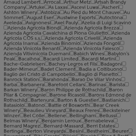
Arnaud Lambert
Arrocal
Arthur Metz
Artsah Brandy
Company
Artuke
As Laxas
Ascevi Luwa
Ascheri
Ashton Winery
Astobiza
Au Pied du Mont Chauve
Au
Sommet
August Eser
Austwine Exports
Autoctona
Aveleda
Avignonesi
Axel Pauly
Azelia di Luigi Scavino
Azienda Agricola Biondi
Azienda Agricola Brezza
Azienda Agricola Cavalchina di Piona Giulietto
Azienda
Agricola COS s.s.
Azienda Agricola Crivelli
Azienda
Agricola Inama
Azienda Binomio
Azienda Fongoli
Azienda Vinicola Benanti
Azienda Vinicola Falesco
Azienda Vitivinicola Duemani
Babich Wines
Babylon's
Peak
Bacalhoa
Bacardi Limited
Bacardi Martini
Bache-Gabrielsen
Bachey-Legros et Fils
Badagoni
Bader-Mimeur
Badet Clement
Badia a Coltibuono
Baglio del Cristo di Campobello
Baglio di Pianetto
Banrock Station
Barahonda
Barao De Vilar Vinhos
Barba
Barbanera
Barefoot Cellars
Barinas
Barista
Barkan Winery
Baron Philippe de Rothschild
Baron
Pilar & Compagnie
Barone Ricasoli
Barons Edmond de
Rothschild
Bartenura
Barton & Guestier
Bastianich
Batasiolo
Batono
Battle of Bosworth
Bear Creek
Winery
Beaulieu Vineyard
Beaux Freres
Becksteiner
Winzer
Bel Colle
Bellene
Bellingham
Bellussi
Belmas Winery
Benjamin Leroux
Bernabeleva
Bernard Magrez
Bernard-Massard
Berri Estates
Bertinga
Berton Vineyards
Besini
Bestheim
Beurer