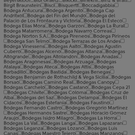
Beyerskloof
Bibi Graetz
Bikicki
Binekhi
Binz & Bratt
Birgit Braunstein
Bisci
Bisquertt
Boccadigabbia
Bodega Antucura
Bodega Argento
Bodega Cap
Andritxol
Bodega del Fin del Mundo
Bodega del
Palacio de Los Frontaura y Victoria
Bodega El Esteco
Bodega Elias Mora
Bodega Garzon
Bodega La Rural
Bodega Matarromera
Bodega Navarro Correas
Bodega Norton S.A.
Bodega Pireneos
Bodega Pirineos
Bodega San Telmo
Bodega Terrazas de Los Andes
Bodega Vinessens
Bodegas Aalto
Bodegas Agustin
Cubero
Bodegas Alceno
Bodegas Altanza
Bodegas
Altogrande
Bodegas Altolandon
Bodegas Anadas
Bodegas Aragonesas
Bodegas Arzuaga
Bodegas
Atalaya
Bodegas Ateca
Bodegas Attis
Bodegas
Barbadillo
Bodegas Bastida
Bodegas Benegas
Bodegas Benjamin de Rothschild & Vega Sicilia
Bodegas
Borsao
Bodegas Camino Real
Bodegas Canopy
Bodegas Carchelo
Bodegas Castano
Bodegas Cepa 21
Bodegas Chivite
Bodegas Coloma
Bodegas Cruz de
Alba
Bodegas del Saz
Bodegas Delampa
Bodegas El
Cidacos
Bodegas Estefania
Bodegas Faustino
Bodegas Fernando Castro
Bodegas Gregorio Martinez
Bodegas Hermanos Sastre
Bodegas Horacio Gomez
Araujo
Bodegas Isidro Milagro
Bodegas La Horra
Bodegas La Val
Bodegas Langa
Bodegas Lapazaran
Bodegas Leganza
Bodegas Lozano
Bodegas Luis
Canas
Bodegas Maestro Tejero
Bodegas Manzanos