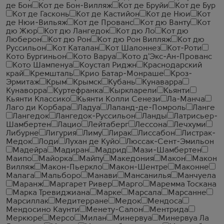
де Бон
Кот де Бон-Вилляж
Кот де Бруйи
Кот де Бур
Кот де Гасконь
Кот де Кастийон
Кот де Нюи
Кот
де Нюи-Вильяж
Кот де Прованс
Кот дю Ванту
Кот
дю Жюр
Кот дю Лангедок
Кот дю Ло
Кот дю
Люберон
Кот дю Рон
Кот дю Рон Вилляж
Кот дю
Руссильон
Кот Каталан
Кот Шалоннез
Кот-Роти
Кото Бургиньон
Кото Варуа
Кото д'Экс-Ан-Прованс
Кото Шампенуа
Коустал Риджн
Краснодарский
край
Кремшталь
Крио Батар-Монраше
Кроз-
Эрмитаж
Крым
Крымск
Кубань
Кунаварра
Кунаворра
Куртефранка
Кыркларели
Кьянти
Кьянти Классико
Кьянти Колли Сенези
Ла-Манча
Лаго ди Корбара
Ладуа
Лаланд-де-Помроль
Ланге
Лангедок
Лангедок-Руссильон
Ланды
Латрисьер-
Шамбертен
Лацио
Лейтаберг
Лессона
Лечхуми
Либурне
Лигурия
Лиму
Лирак
Лиссабон
Листрак-
Медок
Лоди
Лухан де Куйо
Люссак-Сент-Эмильон
Мадейра
Мадиран
Мадрид
Мази-Шамбертен
Маипо
Майорка
Майпу
Македония
Макон
Макон
Вилляж
Макон-Пьеркло
Макон-Шентре
Маконне
Малага
Мальборо
Манави
Мансанилья
Манчуела
Маранж
Маргарет Ривер
Марго
Маремма Тоскана
Марка Тревиджиана
Марке
Марсала
Марсанне
Марсиллак
Медитерране
Медок
Мендоса
Мендосино Каунти
Менету-Салон
Ментрида
Меркюре
Мерсо
Милан
Минервуа
Минервуа Ла