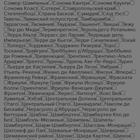
Сомюр-Шампиньи
Сонома Кантри
Сонома Каунти
Сонома Коаст
Сотерн
Ставропольский край
Стелленбош
Страна Басков
Сумадия
Сюд Уэст
Тавель
Таманский полуостров
Тамбарамба
Таррагона
Тасмания
Таурази
Ташкент
Твиши
Тежу
Тер дю Миди
Терменрегион
Терольдего Ротальяно
Терра Альта
Террасс дю Ларзак
Террацце дель
Имперьезе
Терре ди Кьети
Терре Сичилиане
Токай
Толедо
Торджано
Торджано Ризерва
Торо
Тоскана
Трайгуен
Треббьяно д'Абруццо
Треббьяно
ди Романья
Тревенецие
Трентино
Трентино-Альто
Адидже
Тренто
Турень
Турень Азе-Ле-Ридо
Турин
Тьерра де Кастилия
Тьерра Де Леон
Умбрия
Утьель-Рекена
Фиано ди Авеллино
Фисен
Флери
Франкленд Ривер
Франкония
Франшхук
Фраскати
Фриули
Фриули Грав
Фриули Исонцо
Фриули
Колли Ориентали
Фриули-Венеция-Джулия
Фронтон
Хванчкара
Херес
Хиткоут
Хокс Бей
Хумилья
Хэбэй
Центральная Долина
Центральное
Отаго
Центральный Отаго
Цинандали
Чаколи де
Бискайа
Черасуоло д'Абруццо
Черасуоло ди
Витториа
Шабли
Шамбертен
Шамбертен Кло де
Без
Шамболь-Мюзиньи
Шампань
Шапель-
Шамбертен
Шарм-Шамбертен
Шассань-Монраше
Шатонеф дю Пап
Шевалье-Монраше
Шеверни
Шемахинский район
Шенас
Шида Картли
Шинон