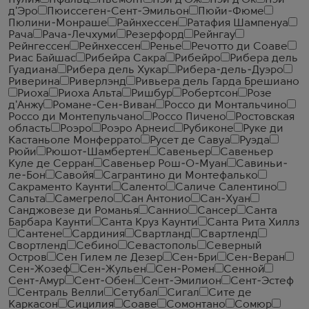
Пулия
Пфальц
Пьемонт
Пэи д'Ож
Пэи д'Ок
Пэй
д'Эро
Пюиссеген-Сент-Эмильон
Пюйи-Фюме
Пюлини-Монраше
Райнхессен
Ратафия Шампенуа
Рача
Рача-Лечхуми
Резерфорд
Рейнгау
Рейнгессен
Рейнхессен
Ренье
Речотто ди Соаве
Риас Байшас
Рибейра Сакра
Рибейро
Рибера дель
Гуадиана
Рибера дель Хукар
Рибера-дель-Дуэро
Риверина
Риверлэнд
Ривьера дель Гарда Брешиано
Риоха
Риоха Альта
Ришбур
Робертсон
Розе
д'Анжу
Романе-Сен-Виван
Россо ди Монтальчино
Россо ди Монтепульчано
Россо Пичено
Ростовская
область
Роэро
Роэро Арнеис
Рубиконе
Руке ди
Кастаньоле Монферрато
Русет де Савуа
Руэда
Рюйи
Рюшот-Шамбертен
Савеньер
Савеньер
Куле де Серран
Савеньер Рош-О-Муан
Савиньи-
ле-Бон
Савойя
Сагрантино ди Монтефалько
Сакраменто Каунти
Саленто
Саличе Салентино
Сальта
Самегрело
Сан Антонио
Сан-Хуан
Санджовезе ди Романья
Саннио
Сансер
Санта
Барбара Каунти
Санта Круз Каунти
Санта Рита Хиллз
Сантене
Сардиния
Свартланд
Свартленд
Свортленд
Себино
Севастополь
Северный
Остров
Сен Гилем ле Дезер
Сен-Бри
Сен-Веран
Сен-Жозеф
Сен-Жульен
Сен-Ромен
Сенной
Сент-Амур
Сент-Обен
Сент-Эмилион
Сент-Эстеф
Сентраль Велли
Сетубал
Сигал
Сите де
Каркасон
Сицилия
Соаве
Сомонтано
Сомюр