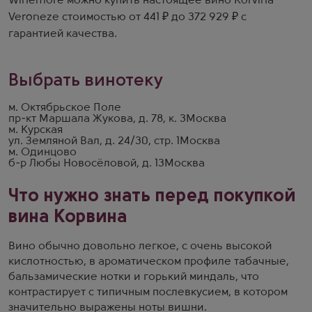
Winemore можно купить настоящее вино Korvina
Veroneze стоимостью от 441 ₽ до 372 929 ₽ с
гарантией качества.
Выбрать винотеку
м. Октябрьское Поле
пр-кт Маршала Жукова, д. 78, к. 3
Москва
м. Курская
ул. Земляной Вал, д. 24/30, стр. 1
Москва
м. Одинцово
б-р Любы Новосёловой, д. 13
Москва
Что нужно знать перед покупкой
вина Корвина
Вино обычно довольно легкое, с очень высокой
кислотностью, в ароматическом профиле табачные,
бальзамические нотки и горький миндаль, что
контрастирует с типичным послевкусием, в котором
значительно выражены ноты вишни.