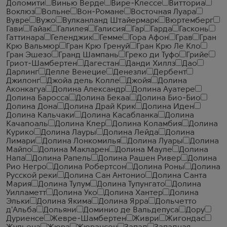
Доломити
Винью Верде
Вире-Клессе
Витториа
Воклюз
Вольне
Вон-Романе
Восточная Луара
Вувре
Вужо
Вулканланд Штайермарк
Вюртемберг
Гави
Гайак
Галилея
Галисия
Гар
Гарда
Гасконь
Гаттинара
Геленджик
Гемме
Гора Афон
Грав
Гран
Крю Вальмюр
Гран Крю Гренуй
Гран Крю Ле Кло
Гран Эшезо
Гранд Шампань
Греко ди Туфо
Грийе
Гриот-Шамбертен
Дагестан
Данди Хиллз
Дао
Дарлинг
Делле Венецие
Денезли
Дербент
Джилонг
Джойа дель Колле
Джойя
Долина
Аконкагуа
Долина Александр
Долина Ауатере
Долина Баросса
Долина Бекаа
Долина Био-Био
Долина Дона
Долина Драй Крик
Долина Иден
Долина Кальчаки
Долина Касабланка
Долина
Качапоаль
Долина Клер
Долина Коламбия
Долина
Курико
Долина Лауры
Долина Лейда
Долина
Лимари
Долина Лонкомилья
Долина Луары
Долина
Майпо
Долина Макларен
Долина Мауле
Долина
Напа
Долина Рапель
Долина Рашен Ривер
Долина
Рио Негро
Долина Робертсон
Долина Роны
Долина
Русской реки
Долина Сан Антонио
Долина Санта
Мария
Долина Тулум
Долина Тупунгато
Долина
Уилламетт
Долина Уко
Долина Хантер
Долина
Эльки
Долина Якима
Долина Ярра
Дольчетто
д'Альба
Дольяни
Доминио де Вальдепуса
Дору
Дуриенсе
Жевре-Шамбертен
Живри
Жигондас