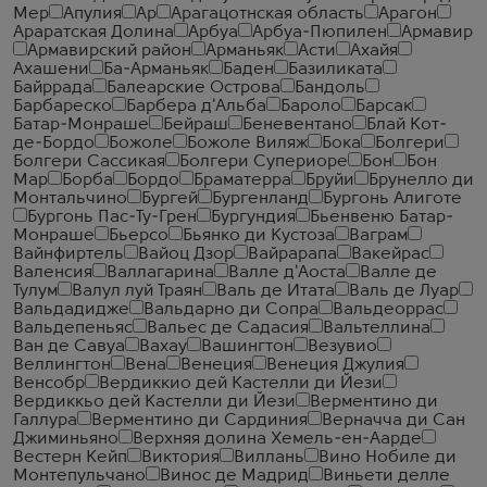
Мер
Апулия
Ар
Арагацотнская область
Арагон
Араратская Долина
Арбуа
Арбуа-Пюпилен
Армавир
Армавирский район
Арманьяк
Асти
Ахайя
Ахашени
Ба-Арманьяк
Баден
Базиликата
Байррада
Балеарские Острова
Бандоль
Барбареско
Барбера д'Альба
Бароло
Барсак
Батар-Монраше
Бейраш
Беневентано
Блай Кот-
де-Бордо
Божоле
Божоле Виляж
Бока
Болгери
Болгери Сассикая
Болгери Супериоре
Бон
Бон
Мар
Борба
Бордо
Браматерра
Бруйи
Брунелло ди
Монтальчино
Бургей
Бургенланд
Бургонь Алиготе
Бургонь Пас-Ту-Грен
Бургундия
Бьенвеню Батар-
Монраше
Бьерсо
Бьянко ди Кустоза
Ваграм
Вайнфиртель
Вайоц Дзор
Вайрарапа
Вакейрас
Валенсия
Валлагарина
Валле д'Аоста
Валле де
Тулум
Валул луй Траян
Валь де Итата
Валь де Луар
Вальдадидже
Вальдарно ди Сопра
Вальдеоррас
Вальдепеньяс
Вальес де Садасия
Вальтеллина
Ван де Савуа
Вахау
Вашингтон
Везувио
Веллингтон
Вена
Венеция
Венеция Джулия
Венсобр
Вердиккио дей Кастелли ди Йези
Вердиккьо дей Кастелли ди Йези
Верментино ди
Галлура
Верментино ди Сардиния
Верначча ди Сан
Джиминьяно
Верхняя долина Хемель-ен-Аарде
Вестерн Кейп
Виктория
Виллань
Вино Нобиле ди
Монтепульчано
Винос де Мадрид
Виньети делле