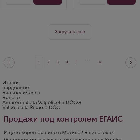
Загрузить ещё
2
3
4
5
16
1
Италия
Бардолино
Вальполичелла
Венето
Amarone della Valpolicella DOCG
Valpolicella Ripasso DOC
Продажи под контролем ЕГАИС
Ищете хорошее вино в Москве? В винотеках