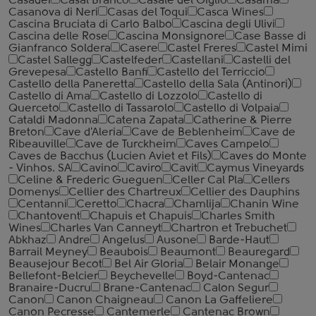
Casadei
Casal Branco
Casale del Giglio
Casama
Casanova di Neri
Casas del Toqui
Casca Wines
Cascina Bruciata di Carlo Balbo
Cascina degli Ulivi
Cascina delle Rose
Cascina Monsignore
Case Basse di
Gianfranco Soldera
Casere
Castel Freres
Castel Mimi
Castel Sallegg
Castelfeder
Castellani
Castelli del
Grevepesa
Castello Banfi
Castello del Terriccio
Castello della Paneretta
Castello della Sala (Antinori)
Castello di Ama
Castello di Lozzolo
Castello di
Querceto
Castello di Tassarolo
Castello di Volpaia
Cataldi Madonna
Catena Zapata
Catherine & Pierre
Breton
Cave d'Aleria
Cave de Beblenheim
Cave de
Ribeauville
Cave de Turckheim
Caves Campelo
Caves de Bacchus (Lucien Aviet et Fils)
Caves do Monte
- Vinhos. SA
Cavino
Caviro
Cavit
Caymus Vineyards
Celine & Frederic Gueguen
Celler Cal Pla
Cellers
Domenys
Cellier des Chartreux
Cellier des Dauphins
Centanni
Ceretto
Chacra
Chamlija
Chanin Wine
Chantovent
Chapuis et Chapuis
Charles Smith
Wines
Charles Van Canneyt
Chartron et Trebuchet
Abkhaz
Andre
Angelus
Ausone
Barde-Haut
Barrail Meyney
Beaubois
Beaumont
Beauregard
Beausejour Becot
Bel Air Gloria
Belair Monange
Bellefont-Belcier
Beychevelle
Boyd-Cantenac
Branaire-Ducru
Brane-Cantenac
Calon Segur
Canon
Canon Chaigneau
Canon La Gaffeliere
Canon Pecresse
Cantemerle
Cantenac Brown