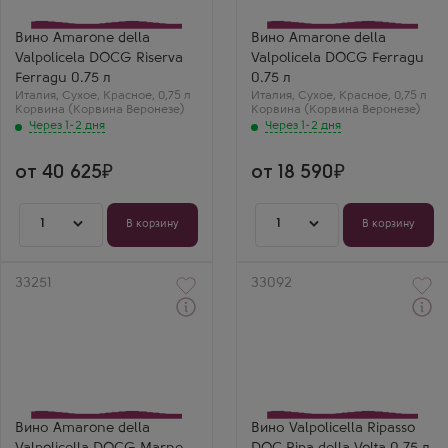
Производитель
Ferragu
Ferragu
Сорт винограда
Сорт винограда
Корвина (Корвина
Вино Amarone della
Вино Amarone della
Корвина (Корвина
Веронезе)
Valpolicela DOCG Riserva
Valpolicela DOCG Ferragu
Веронезе)
Страна
Страна
Италия
Ferragu 0.75 л
0.75 л
Италия
Регион
Италия
,
Сухое
,
Красное
,
0,75 л
Италия
,
Сухое
,
Красное
,
0,75 л
Регион
Амароне делла
Корвина (Корвина Веронезе)
Корвина (Корвина Веронезе)
Амароне делла
Вальполичелла, Венето
Через 1-2 дня
Через 1-2 дня
Вальполичелла, Венето
от 40 625
от 18 590
1
1
В корзину
В корзину
Артикул
33251
Артикул
33092
Через 1-2 дня
Через 1-2 дня
Красное Сухое Вино
Красное Сухое Вино
Амароне делла
Вальполичелла Рипассо
Вальполичелла Марне
Рипа делла Вольта
180 Тедески
Производитель
Производитель
Ripa della Volta
Tedeschi
Сорт винограда
Сорт винограда
Корвина (Корвина
Вино Amarone della
Вино Valpolicella Ripasso
Корвина (Корвина
Веронезе)