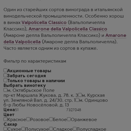
Один из старейших сортов винограда в итальянской
винодельческой промышленности. Особенно хорош
в винах
Valpolicella Classico
(Вальполичелла
Классико),
Amarone della Valpolicella Classico
(Амароне делла Вальполичелла Классико) и
Amarone
della Valpolicella
(Амароне делла Вальполичелла).
Часто является одним из сортов в купаже.
Фильтр по характеристикам
Акционные товары
Забрать сегодня
Только товары в наличии
Выбрать винотеку
м. Октябрьское Поле
пр-кт Маршала Жукова. д. 78. к. 3
м. Курская
ул. Земляной Вал. д. 24/30. стр. 1
м. Одинцово
б-р Любы Новосёловой. д. 13
Цена
Цвет
Красное
Розовое
Белое
Оранжевое
Сахар
Сухое
Полусухое
Сладкое
Полусладкое