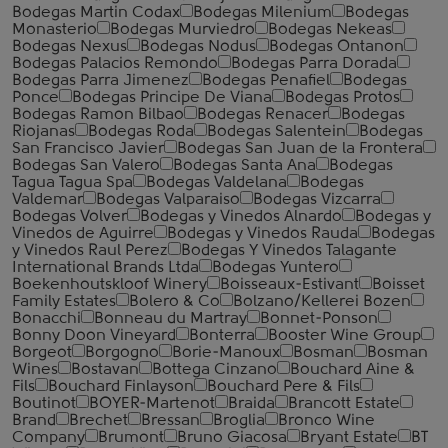
Bodegas Martin Codax
Bodegas Milenium
Bodegas
Monasterio
Bodegas Murviedro
Bodegas Nekeas
Bodegas Nexus
Bodegas Nodus
Bodegas Ontanon
Bodegas Palacios Remondo
Bodegas Parra Dorada
Bodegas Parra Jimenez
Bodegas Penafiel
Bodegas
Ponce
Bodegas Principe De Viana
Bodegas Protos
Bodegas Ramon Bilbao
Bodegas Renacer
Bodegas
Riojanas
Bodegas Roda
Bodegas Salentein
Bodegas
San Francisco Javier
Bodegas San Juan de la Frontera
Bodegas San Valero
Bodegas Santa Ana
Bodegas
Tagua Tagua Spa
Bodegas Valdelana
Bodegas
Valdemar
Bodegas Valparaiso
Bodegas Vizcarra
Bodegas Volver
Bodegas y Vinedos Alnardo
Bodegas y
Vinedos de Aguirre
Bodegas y Vinedos Rauda
Bodegas
y Vinedos Raul Perez
Bodegas Y Vinedos Talagante
International Brands Ltda
Bodegas Yuntero
Boekenhoutskloof Winery
Boisseaux-Estivant
Boisset
Family Estates
Bolero & Co
Bolzano/Kellerei Bozen
Bonacchi
Bonneau du Martray
Bonnet-Ponson
Bonny Doon Vineyard
Bonterra
Booster Wine Group
Borgeot
Borgogno
Borie-Manoux
Bosman
Bosman
Wines
Bostavan
Bottega Cinzano
Bouchard Aine &
Fils
Bouchard Finlayson
Bouchard Pere & Fils
Boutinot
BOYER-Martenot
Braida
Brancott Estate
Brand
Brechet
Bressan
Broglia
Bronco Wine
Company
Brumont
Bruno Giacosa
Bryant Estate
BT