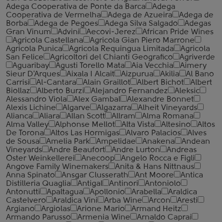
Adega Cooperativa de Ponte da Barca
Adega
Cooperativa de Vermelha
Adega de Azueira
Adega de
Borba
Adega de Pegoes
Adega Silva Salgado
Adegas
Gran Vinum
Advini
Aecovi-Jerez
African Pride Wines
Agricola Castellana
Agricola Gian Piero Marrone
Agricola Punica
Agricola Requingua Limitada
Agricola
San Felice
Agricoltori del Chianti Geografico
Agriverde
Aguaribay
Agusti Torello Mata
Aia Vecchia
Aimery
Sieur D'Arques
Aixala I Alcait
Aizpurua
Akilia
Al Bano
Carrisi
Al-Cantara
Alain Graillot
Albert Bichot
Albert
Biollaz
Alberto Burzi
Alejandro Fernandez
Aleksic
Alessandro Viola
Alex Gambal
Alexandre Bonnet
Alexis Lichine
Algarve
Algazarra
Alheit Vineyards
Alianca
Aliara
Allan Scott
Allram
Alma Romana
Alma Valley
Alphonse Mellot
Alta Vista
Altesino
Altos
De Torona
Altos Las Hormigas
Alvaro Palacios
Alves
de Sousa
Amelia Park
Ampelidae
Anakena
Andean
Vineyards
Andre Beaufort
Andre Lurton
Andreas
Oster Weinkellerei
Anecoop
Angelo Rocca е Figli
Angove Family Winemakers
Anita & Hans Nittnaus
Anna Spinato
Ansgar Clusserath
Ant Moore
Antica
Distilleria Quaglia
Antigal
Antinori
Antoniolo
Antonutti
Apaltagua
Apollonio
Arabella
Araldica
Castelvero
Araldica Vini
Arba Wine
Arcon
Aresti
Argiano
Argiolas
Arione Mario
Armand Heitz
Armando Parusso
Armenia Wine
Arnaldo Caprai