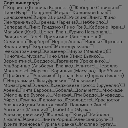
Сорт винограда
Корвина (Корвина Веронезе)
Каберне Совиньон
Пино Нуар
Шардоне
Мерло
Совиньон Блан
Санджовезе
Сира (Шираз)
Рислинг
Тинто Фино
(Темпранильо)
Гренаш (Гарнача)
Неббиоло
Саперави
Пино Гриджио (Пино Гри)
Каберне Фран
Мальбек (Кот)
Шенен Блан
Турига Насьональ
Ркацители
Гаме
Примитиво (Зинфандель)
Семильон
Барбера
Неро д'Авола
Вионье
Грюнер
Вельтлинер
Кортезе
Монтепульчано
Гевюрцтраминер
Карменер
Виура (Макабео)
Пинотаж
Мускат
Пино Блан (Пино Бьянко)
Верментино
Вердехо
Гарганега (Греканико)
Альбариньо (Альбарин Бланко)
Алиготе
Нерелло
Маскалезе
Марсан
Кариньян (Масуэло)
Треббьяно
Цвайгельт
Альянико
Гренаш Блан (Гарнача Бланка)
Негроамаро
Блауфранкиш
Мальвазия
Монастрель
Сенсо
Санджовезе Гроссо (Брунелло)
Арени
Тинта Баррока
Бобаль
Дольчетто
Мюскаде
(Мелонь де Бургонь)
Менсия
Пти Вердо
Мурведр
Айрен
Грилло
Паломино
Терольдего
Красностоп
Анапский (или Золотовский)
Паломино Фино
Ансоника (Инзолия)
Дзибиббо (Мускат
Александрийский)
Коломбар
Кокур
Риболла
Джалла
Арнеис
Тинта Рориш
Александроули
Турига Франсеса (Турига Франка)
Мюллер Тургау