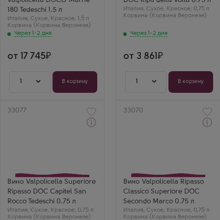
Valpolicella DOCG Marne
DOC Ripa della Volta 0.75 л
Веронезе)
Страна
Страна
Италия
Италия
,
Сухое
,
Красное
,
0,75 л
180 Tedeschi 1.5 л
Италия
Корвина (Корвина Веронезе)
Регион
Италия
,
Сухое
,
Красное
,
1,5 л
Регион
Вальполичелла, Венето
Корвина (Корвина Веронезе)
Вальполичелла, Венето
Через 1-2 дня
Через 1-2 дня
от 17 745
от 3 861
1
1
В корзину
В корзину
Артикул
33077
Артикул
33070
Через 1-2 дня
Через 1-2 дня
Красное Сухое Вино
Красное Сухое Вино
Вальполичелла
Вальполичелла Рипассо
Супериоре Рипассо
Классико Супериоре
Капитель Сан Рокко
Секондо Марко
Тедески
Производитель
Производитель
Secondo Marco
Tedeschi
Сорт винограда
Вино Valpolicella Superiore
Вино Valpolicella Ripasso
Сорт винограда
Корвина (Корвина
Ripasso DOC Capitel San
Classico Superiore DOC
Корвина (Корвина
Веронезе)
Веронезе)
Страна
Rocco Tedeschi 0.75 л
Secondo Marco 0.75 л
Страна
Италия
Италия
,
Сухое
,
Красное
,
0,75 л
Италия
,
Сухое
,
Красное
,
0,75 л
Италия
Регион
Корвина (Корвина Веронезе)
Корвина (Корвина Веронезе)