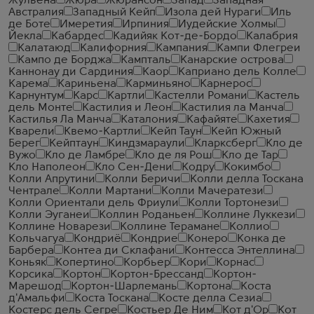
Жульена
Жюра
Жюрансон
Запад
Западная
Австралия
Западный Кейп
Изола дей Нураги
Иль
де Боте
Имеретия
Ирпиния
Иудейские Холмы
Йекла
Кабардес
Кадийяк Кот-де-Бордо
Калабрия
Калатаюд
Калифорния
Кампания
Кампи Флегреи
Кампо де Борджа
Кампталь
Канарские острова
Каннонау ди Сардиния
Каор
Каприано дель Колле
Карема
Кариньена
Карминьяно
Карнерос
Карнунтум
Карс
Картли
Кастелли Романи
Кастель
дель Монте
Кастилия и Леон
Кастилия ла Манча
Кастилья Ла Манча
Каталония
Кафайяте
Кахетия
Кварели
Квемо-Картли
Кейп Таун
Кейп Южный
Берег
Кейптаун
Киндзмараули
Кларксберг
Кло де
Вужо
Кло де Ламбре
Кло де ля Рош
Кло де Тар
Кло Наполеон
Кло Сен-Дени
Кодру
Кокимбо
Колли Апрутини
Колли Беричи
Колли делла Тоскана
Чентрале
Колли Мартани
Колли Мачератези
Колли Ориентали дель Фриули
Колли Тортонези
Колли Эуганеи
Коллин Роданьен
Коллине Луккези
Коллине Новарези
Коллине Терамане
Коллио
Кольчагуа
Кондриё
Кондрие
Конеро
Конка де
Барбера
Контеа ди Склафани
Контесса Энтеллина
Коньяк
Копертино
Корбьер
Кори
Корнас
Корсика
Кортон
Кортон-Брессанд
Кортон-
Марешод
Кортон-Шарлемань
Кортона
Коста
д'Амальфи
Коста Тоскана
Косте делла Сезиа
Костерс дель Сегре
Костьер Де Ним
Кот д'Ор
Кот