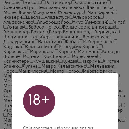
Риполи
Россезе
Ротгипфлер
Скьоппеттино
Совиньон Гри
Темпранильо Бланко
Тинта Негра
Моле
Токай Фриулано
Усахелоури
Чал Караси
Чхавери
Шасла
Аладастури
Альбаросса
Альфрокейро
Альфрошейро
Амур (Амурский)
Антей
Ахтанак
Бабосо Негро
Белые сорта винограда
Вельтлинер Розато (Ротер Вельтлинер)
Вердуццо
Востилиди
Гельбер
Гриньолино
Данахарули
Донаурислинг
Закинтино
Кабар
Каберне Блан
Кадарка
Каиньо Тинто
Каледжик Карасы
Карасакыз
Кариньена
Кернер
Кишмиш
Кода ди
Вольпе
Кодега
Кок Пандас
Корвиноне
Ксинистери
Кумшацкий
Кундза
Лакрима
Листан
Бланко
Лугана
Мавро Калавритино
Мальвазия
Нера
Мандилария
Манто Негро
Маратефтико
Мария Гомеш
Менье
Молинара
Моравия Агрия
Морио Мускат
Москатель Гальего
Москато Роза
Мосхатела
Муджуретули
Мускат Канелли
Мускат
Фронтиньян
Нариндже
Обайде
Ортега
Оцханури
18+
Сапере
Пекорелла
Пигато
Пикаполь Бланко
Пино
Менье
Пино Неро
Пино Оксерруа
Пино Фран
Платовский
Пренсаль Блан
Пти Руж
Пухляковский
Рабигато
Рабозо
Регент
Рисланер
Рислинг Ротер
Робола
Роль
Рубин Голодриги
Рубиновый
Магарача
Самсо
Саперави Северный
Сидеритис
Сирени
Смедеревка
Спергола
Сувинье Гри
Сайт содержит информацию для лиц